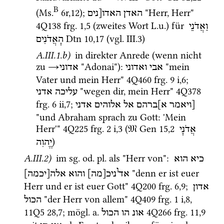
B
(
Ms.
6r
,
12
)
; 
 "Herr, Herr" 
האדן
האדו[נים
4Q138
frg. 1
,
5
 (zweites Wort 
L.u.
) für 
וַאֲדֹנֵי
Dtn
10
,
17
 (
vgl.
 III.3)
הָאֲדֹנִים
A.III.1.b)
 in direkter Anrede (wenn nicht 
zu 
→
 "Adonai")
: 
 "mein 
אבי
ואדוני
אדוני
Vater und mein Herr" 
4Q460
frg. 9 i
,
6
; 
 "wegen dir, mein Herr" 
4Q378
עליכה
אדני
frg. 6 ii
,
7
; 
[ויאמר
א]ברהם
אל
אלוהים
אדני
"und Abraham sprach zu Gott: 'Mein 
Herr'" 
4Q225
frg. 2 i
,
3
 (
𝔐
Gen
15
,
2
אֲדֹנָי
) 
יֱהוִה
A.III.2)
 im 
sg.
od.
pl.
 als "Herr von"
: 
כיא
הוא
ו
 "denn er ist euer 
אד
ניכ[מה]
והוא
אלה[יכמה]
Herr und er ist euer Gott" 
4Q200
frg. 6
,
9
; 
אדון
 "der Herr von allem" 
4Q409
frg. 1 i
,
8
, 
הכול
11Q5
28
,
7
; 
mögl.
a.
4Q266
frg. 11
,
9
אונ
הו
הכול