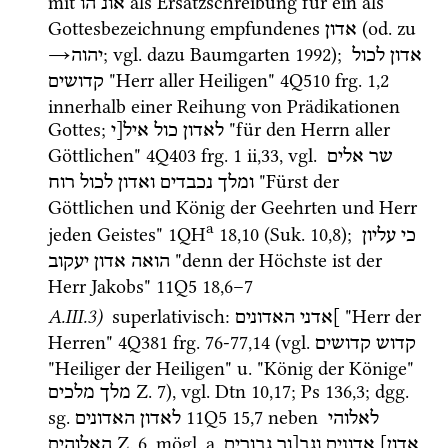
mit 
 als Ersatzschreibung für ein als 
אונ
הו
Gottesbezeichnung empfundenes 
 (
od.
 zu 
אדון
→
; 
vgl.
 dazu 
Baumgarten 1992
); 
אדון
לכול
יהוה
 "Herr aller Heiligen" 
4Q510
frg. 1
,
2
קדושים
innerhalb einer Reihung von Prädikationen 
Gottes; 
 "für den Herrn aller 
לאדון
כול
איל[י
Göttlichen" 
4Q403
frg. 1 ii
,
33
, 
vgl.
שר
אלים
 "Fürst der 
ומלך
נכבדים
ואדון
לכול
רוח
Göttlichen und König der Geehrten und Herr 
a
jeden Geistes" 
1QH
18
,
10
 (
Suk.
10
,
8
)
; 
כי
עליון
 "denn der Höchste ist der 
הואה
אדון
יעקוב
Herr Jakobs" 
11Q5
18
,
6
–
7
A.III.3)
 superlativisch
: 
 "Herr der 
]אדני
האדונים
Herren" 
4Q381
frg. 76-77
,
14
 (
vgl.
קדוש
קדושים
"Heiliger der Heiligen" 
u.
 "König der Könige" 
Z.
7
), 
vgl.
Dtn
10
,
17
; 
Ps
136
,
3
; 
dgg.
מלך
מלכים
sg.
11Q5
15
,
7
 neben 
לאלוהי
לאדון
האדונים
Z.
6
, 
mögl.
a.
אדון]
אדונים
וגב[ור
גבורים
האלוהים