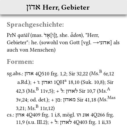
אדון
Herr, Gebieter
Sprachgeschichte:
PrN
qatāl
 (
mas.
[
]
, 
she.
å̄don
), "Herr, 
ן
ו
אָדֹ
Gebieter": 
he.
 (sowohl von Gott [
vgl.
→
] als 
אדוני
auch von Menschen) 
Formen:
B
sg.
abs.
: 
4Q510
frg. 1
,
2
; 
Sir
32
,
22
 (
Ms.
6r
,
12
אדון
a
a.Rd.
)
; + 
: 
1QH
18
,
10
 (
Suk.
10
,
8
)
; 
Sir
ואדון
ו
B
A
42
,
3
 (
Ms.
11v
,
5
)
; + 
: 
Sir
10
,
7
 (
Ms.
לאדון
ל
Mas
3v
,
24
; 
od.
det.
); + 
: 
Sir
41
,
18
 (
Ms.
מאדון
מן
B
3
,
21
; 
Ms.
11r
,
12
)
cs.
: 
4Q409
frg. 1 i
,
8
, 
mögl.
4Q266
frg. 
אונ
הו
אדון
11
,
9
 (
s.u.
 III.2); + 
: 
4Q403
frg. 1 ii
,
33
לאדון
ל