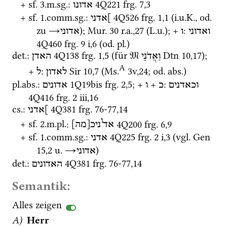
+ 
sf.
 3.
m.
sg.
: 
4Q221
frg. 7
,
3
אדונו
+ 
sf.
 1.
comm.
sg.
: 
4Q526
frg. 1
,
1
 (
i.u.K.
, 
od.
]אדני
zu 
→
); 
Mur. 30
r.a.
,
27
 (
L.u.
); + 
: 
ואדוני
ו
אדוני
4Q460
frg. 9 i
,
6
 (
od.
pl.
)
det.
: 
4Q138
frg. 1
,
5
 (für 
𝔐
Dtn
10
,
17
); 
וַאֲדֹנֵי
האדן
A
+ 
: 
Sir
10
,
7
 (
Ms.
3v
,
24
; 
od.
abs.
)
לאדון
ל
pl.
abs.
: 
1Q19bis
frg. 2
,
5
; + 
 + 
: 
וכאדנים
כ
ו
אדונים
4Q416
frg. 2 iii
,
16
cs.
: 
4Q381
frg. 76-77
,
14
]אדני
ו
+ 
sf.
 2.
m.
pl.
: 
4Q200
frg. 6
,
9
אד
ניכ[מה]
+ 
sf.
 1.
comm.
sg.
: 
4Q225
frg. 2 i
,
3
 (
vgl.
Gen
אדני
15
,
2
u.
→
)
אדוני
det.
: 
4Q381
frg. 76-77
,
14
האדונים
Semantik:
Alles zeigen
A)
 Herr