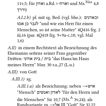
Mas
11v
,
5
; für 
a.Rd.
 und 
Ms.
4
,
8
ואדון
⊣
ואֹרח
)
ודרך
A.I.2.b)
pl.
 mit 
sg.
Bed.
 (
vgl.
bhe.
)
: 
וכאדנים
 "und wie ein Herr für einen 
לגבר
כן
אמו
Menschen, so ist seine Mutter" 
4Q416
frg. 2 
iii
,
16
 (
par.
4Q418
frg. 9+9a-c
,
18
; 
vgl.
Mal
1
,
6
) 
A.II)
 in einem Rechtstext als Bezeichnung des 
Ehemanns seitens seiner Frau gegenüber 
Dritten
: 
 "das Haus/im Haus 
אדוני
בית
 / 
בית
meines Herrn" 
Mur. 30
r.a.
,
27
 (
L.u.
) 
A.III)
 von Gott
A.III.1)
sg.
A.III.1.a)
 als Bezeichnung
: neben 
→
איש
"Mensch" 
 "für den Herrn und 
לאדון
ואנשים
A
die Menschen" 
Sir
10
,
7
 (
Ms.
3v
,
24
)
; als 
Randvariante zu 
→
‎ III
 "Gott" 
Sir
32
,
22
אל