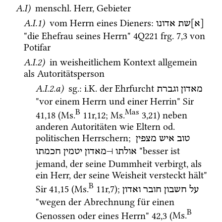
A.I)
menschl.
 Herr, Gebieter 
A.I.1)
 vom Herrn eines Dieners
: 
[א]שת
אדונו
"die Ehefrau seines Herrn" 
4Q221
frg. 7
,
3
 von 
Potifar
A.I.2)
 in weisheitlichem Kontext allgemein 
als Autoritätsperson
A.I.2.a)
sg.
: 
i.K.
 der Ehrfurcht 
מאדון
וגברת
"vor einem Herrn und einer Herrin" 
Sir
B
Mas
41
,
18
 (
Ms.
11r
,
12
; 
Ms.
3
,
21
)
 neben 
anderen Autoritäten wie Eltern 
od.
politischen Herrschern; 
טוב
איש
מצפין
 "besser ist 
חכמתו
יטמין
מאדון
⊢
אולתו
jemand, der seine Dummheit verbirgt, als 
ein Herr, der seine Weisheit versteckt hält" 
B
Sir
41
,
15
 (
Ms.
11r
,
7
); 
על
חשבון
חובר
ואדון
"wegen der Abrechnung für einen 
B
Genossen oder eines Herrn" 
42
,
3
 (
Ms.