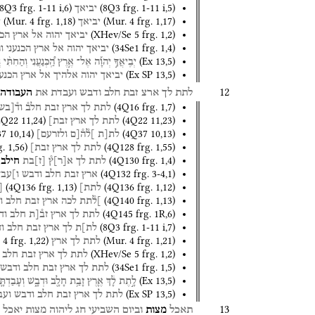
8Q3
frg. 1-11 i
,
6
)
(
8Q3
frg. 1-11 i
,
5
)
יביאך
(
Mur. 4
frg. 1
,
18
)
(
Mur. 4
frg. 1
,
17
)
יביאך
י
(
XHev/Se 5
frg. 1
,
2
)
יביאך
יהוה
אל
ארץ
הכנ
(
34Se1
frg. 1
,
4
)
יביאך
יהוה
אל
ארץ
הכנעני
ו
(
Ex
13
,
5
)
יְבִֽיאֲךָ֣
יְהוָ֡ה
אֶל־
אֶ֣רֶץ
הַֽ֠כְּנַעֲנִי
וְהַחִתִּ֨י
ו
(
Ex SP
13
,
5
)
יביאך
יהוה
אלהיך
אל
ארץ
הכנענ
12
לתת
לך
ארצ
זבת
חלב
ודבש
ועבדת
את
העבודה
(
4Q16
frg. 1
,
7
)
לתת
לך
ארץ
זבת
חלב֯
וד֯
[
בש
4Q22
11
,
24
)
(
4Q22
11
,
23
)
לתת
לך
ארץ
זבת]
37
10
,
14
)
(
4Q37
10
,
13
)
לת[ת
]ל֯ה֯[ם
ולזרעם]
g. 1
,
56
)
(
4Q128
frg. 1
,
55
)
לתת
לך
ארץ
זבת]
(
4Q130
frg. 1
,
4
)
לתת
לך
א
[
ר
]
ץ֯
[
ז
]
בת
חילב
(
4Q132
frg. 3-4
,
1
)
ארץ
זבת
חלב
ודבש
ו]עבד
(
4Q136
frg. 1
,
13
)
(
4Q136
frg. 1
,
12
)
לתת]
[
(
4Q140
frg. 1
,
13
)
]ל֯תת
לכה
ארץ
זבת
חלב
ו
(
4Q145
frg. 1R
,
6
)
לתת
לך
ארץ
זב֯[ת
חלב
וד
(
8Q3
frg. 1-11 i
,
7
)
לת]ת
לך
ארץ
זבת
חלב
ו
 4
frg. 1
,
22
)
(
Mur. 4
frg. 1
,
21
)
לתת
לך
ארץ
(
XHev/Se 5
frg. 1
,
2
)
לתת
לך
ארץ
זבת
חלב
(
34Se1
frg. 1
,
5
)
לתת
לך
ארץ
זבת
חלב
ודבש
(
Ex
13
,
5
)
לָ֣תֶת
לָ֔ךְ
אֶ֛רֶץ
זָבַ֥ת
חָלָ֖ב
וּדְבָ֑שׁ
וְעָבַדְתָּ֛
(
Ex SP
13
,
5
)
לתת
לך
ארץ
זבת
חלב
ודבש
ועב
13
תאכל
מצות
וביום
השביעי
חג
ליהוה
מצות
יאכל