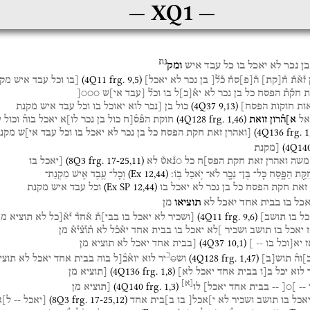
XQ1
נת
בן
נכר
לא
יאכל
בו
כל
עבד
איש
ומק
(
4Q11
frg. 9
,
5
)
ז֯א֯ת֯
ח֯
[
קת
]
ה֯
[
פ
]
סח֯
כ֯ל֯[
בן
נכר
לא
יאכל]
[בו
וכל
עבד
איש
מקנ
ת
חק֯ת֯
הפסח
כל
בן
נכר
לא
יא֯
[
כ
]
ל
בו
וכל֯
[עבד
אי]ש
○○○[
(
4Q37
9
,
13
)
ות
חוקות
הפסח]
כול
בן
[נכר
לוא
יאוכל
בו
וכל
עבד
איש
מקנת
(
4Q128
frg. 1
,
46
)
אל
א]ה֯רון
זואת
חוקת
הפ֯ס֯[ח
כול
בן
נכר
לו]א
יאכל
בוה֯
וכול
ע
(
4Q136
frg. 1
[ואהרן
זאת
חקת
הפסח
כל
בן
נכר
לא
יאכל
בו
וכל
עבד
אי]ש
מקנ
(
4Q14
[מקנת
(
8Q3
frg. 17-25
,
11
)
משה
ואהרן
זאת
חקת
הפס]ח
כל
○נ֯אט֯
לא
[יאכל
בו
(
Ex
12
,
44
)
קַּ֣ת
הַפָּ֑סַח
כָּל־
בֶּן־
נֵכָ֖ר
לֹא־
יֹ֥אכַל
בּֽוֹ׃
וְכָל־
עֶ֥בֶד
אִ֖ישׁ
מִקְנַת־
(
Ex SP
12
,
44
)
זאת
חקת
הפסח
כל
בן
נכר
לא
יאכל
בו
וכל
עבד
איש
מקנת
אכל
בו
בבית
אחד
יאכל
לא
תוציאו
מן
(
4Q11
frg. 9
,
6
)
כל
בו
תושב]
[ושכיר
לא
יאכל
בו
בבי]ת֯
א֯חד֯
י֯א֯[כל
לא
תוציא
מן
יאכל
בו
תושב
ושכיר
]לא
יאכל
בו
בבית
אחד
יא֯כ֯ל
לא
ת֯ו֯צ֯י֯א֯
מן
(
4Q37
10
,
1
)
ז
יא[וכל
בו
--
]
[בבית
אחד
יאכל
לא
תוציא
מן
כ
(
4Q128
frg. 1
,
47
)
]וה֯
תוש
[
ב
]
וש
○
יר
לוא
יוא֯כ֯[ל
בוה
בבית
אחד
יאכל
לא
תוצי
(
4Q136
frg. 1
,
8
)
לוא
יכל
ב[ו
בבית
אחד
יאכל
לא]
[תוציא
מן
[
א
]
(
4Q140
frg. 1
,
3
)
--
]○[
--
בבית
אחד
יאכל]
לו
[תוציא
מן
(
8Q3
frg. 17-25
,
12
)
אכל
בו
תושב
ושכיר
לא
י]אכל[
בו
ב]בית
אחד
[יאכל
--
ל]א