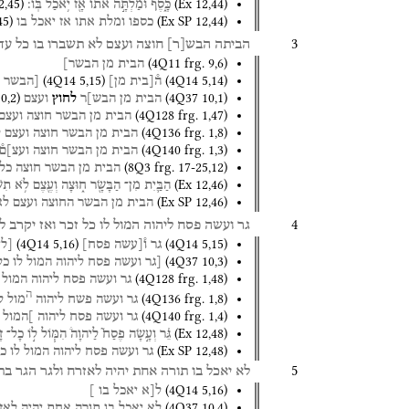
2
,
45
)
(
Ex
12
,
44
)
כָּ֑סֶף
וּמַלְתָּ֣ה
אֹת֔וֹ
אָ֖ז
יֹ֥אכַל
בּֽוֹ׃
45
)
(
Ex SP
12
,
44
)
כספו
ומלת
אתו
אז
יאכל
בו
3
הביתה
הבש
[
ר
]
חוצה
ועצם
לא
תשברו
בו
כל
עד
(
4Q11
frg. 9
,
6
)
הבית
מן
הבשר]
(
4Q14
5
,
15
)
(
4Q14
5
,
14
)
ה֯[בית
מן]
[הבשר
10
,
2
)
(
4Q37
10
,
1
)
הבית
מן
הבש]ר
לחוץ
ועצם
(
4Q128
frg. 1
,
47
)
הבית
מן
הבשר
חוצה
ועצם
(
4Q136
frg. 1
,
8
)
הבית
מן
הבשר
חוצה
ועצם
ל
(
4Q140
frg. 1
,
3
)
הבית
מן
הבשר
חוצה
ועצ]ם֯
(
8Q3
frg. 17-25
,
12
)
הבית
מן
הבשר
חוצה
כל
(
Ex
12
,
46
)
הַבַּ֛יִת
מִן־
הַבָּשָׂ֖ר
ח֑וּצָה
וְעֶ֖צֶם
לֹ֥א
תִשׁ
(
Ex SP
12
,
46
)
הבית
מן
הבשר
החוצה
ועצם
לא
4
גר
ועשה
פסח
ליהוה
המול
לו
כל
זכר
ואז
יקרב
ל
(
4Q14
5
,
16
)
(
4Q14
5
,
15
)
גר
ו֯[עשה
פסח]
[לי
(
4Q37
10
,
3
)
[גר
ועשה
פסח
ליהוה
המול
לו
כל
(
4Q128
frg. 1
,
48
)
גר
ועשה
פסח
ליהוה
המול
ה
(
4Q136
frg. 1
,
8
)
גר
ועשה
פשח
ליהוה
מול
ל
(
4Q140
frg. 1
,
4
)
גר
ועשה
פסח
ליהוה
]המול
(
Ex
12
,
48
)
גֵּ֗ר
וְעָ֣שָׂה
פֶסַח֮
לַיהוָה֒
הִמּ֧וֹל
ל֣וֹ
כָל־
ז
(
Ex SP
12
,
48
)
גר
ועשה
פסח
ליהוה
המול
לו
כ
5
לא
יאכל
בו
תורה
אחת
יהיה
לאזרח
ולגר
הגר
בת
(
4Q14
5
,
16
)
ל[א
יאכל
בו
]
(
4Q37
10
,
4
)
לא
יאכל
בו
תורה
אחת
יהיה
לאז