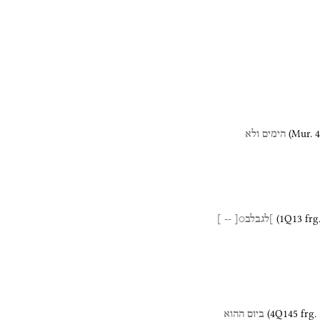
(
Mur. 4
הימים
ולא
(
1Q13
frg
]לגבלב○[
--
]
(
4Q145
frg.
ביום
ההוא