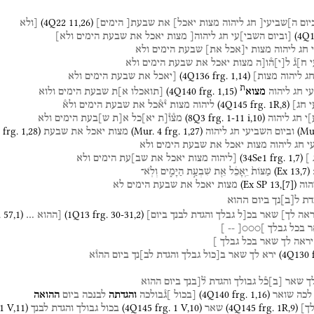
(
4Q22
11
,
26
)
יום
ה]שביעי[
חג
ליהוה
מצות
יאכל]
את
שבעת[
הימים]
[ולא
(
4Q1
[וביום
השבי]עי
חג
ליהוה[
מצות
יאכל
את
שבעת
הימים
ולא]
חג
ליהוה
מצות
י[אכל
את]
שבעת
הימים
ולא
ח]ג֯
ל
[
י
]
ה֯ו[ה
מצות
יאכל
את
שבעת
הימים
ולא
(
4Q136
frg. 1
,
14
)
ג
ליהוה
מצות]
[יאכל
את
שבעת
הימים
ולא
ת
(
4Q140
frg. 1
,
15
)
י
חג
ליהוה
מצוא
[תואכלו
א]ת
שבעת
הימים
ולוא
(
4Q145
frg. 1R
,
8
)
י
חג]
ליהוה
מצות
י֯א֯כל
את
שבעת
הימים
ולא֯
(
8Q3
frg. 1-11 i
,
10
)
]
י
חג
ליהוה
מצ֯ו֯[ת
יא]כל
א[ת
ש]בעת
הימים
ולא
frg. 1
,
28
)
(
Mur. 4
frg. 1
,
27
)
(
Mur
וביום
השביעי
חג
ליהוה
מצות
יאכל
את
שבעת
י
חג
ליהוה
מצות
יאכל
את
שבעת
הימים
ולא
(
34Se1
frg. 1
,
7
)
]
[ליהוה
מצות
יאכל
את
שב]עת
הימים
ולא
(
Ex
13
,
7
)
מַצּוֹת֙
יֵֽאָכֵ֔ל
אֵ֖ת
שִׁבְעַ֣ת
הַיָּמִ֑ים
וְלֹֽא־
(
Ex SP
13
,
[
7
]
)
הוה
מצות
יאכל
את
שבעת
הימים
לא
דת
ל
[
ב
]
נך
ביום
ההוא
. 57
,
1
)
(
1Q13
frg. 30-31
,
2
)
ראה
לך]
שאר
בכ[ל
גבלך
והגדת
לבנך
ביום]
[ההוא
…
ר
בכל
גבלך
]○○○[
--
]
יראה
לך
שאר
בכל
גבלך
]
(
4Q130
ירא
לך
שאר
ב[כול
גבלך
והגדת
לב]נך
ביום
ההו֯א
ך
שאר
[
ב
]
כ֯ל
גבולך
והגדת
ל֯[בנך
ביום
ההוא
(
4Q140
frg. 1
,
16
)
לכה
שואר
[בכול
]ג֯בולכה
והגדתה
לבנכה
ביום
ההואה
 1 V
,
11
)
(
4Q145
frg. 1 V
,
10
)
(
4Q145
frg. 1R
,
9
)
ך]
שאר
בכול
גבולך
והגדת
לבנך