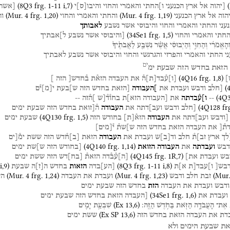
(
8Q3
frg. 1-11 i
,
7
)
(
[יהוה
אל
ארץ
הכנעני
ו]החתי
והאמרי
והחוי
והיבו
[
ס
]
י
[אשר
(
Mur. 4
frg. 1
,
20
)
(
Mur. 4
frg. 1
,
19
)
הוה
אל
ארץ
הכנעני
והחתי
והאמרי
והחוי
וה
עני
והחתי
והאמרי
והחוי
והיבוסי
אשר
נשבע
לאבותך
(
34Se1
frg. 1
,
5
)
החתי
והאמרי
והחוי
[והיבוסי
אשר
נשבע
ל]אבתיך
ְהָאֱמֹרִ֜י
וְהַחִוִּ֣י
וְהַיְבוּסִ֗י
אֲשֶׁ֨ר
נִשְׁבַּ֤ע
לַאֲבֹתֶ֙יךָ֙
י
החתי
והאמרי
והפרזי
והגרגשי
והחוי
והיבוסי
אשר
נשבע
לאבתיך
ים
הזאת
בחדש
הזה
שבעת
ימ
(
4Q16
frg. 1
,
8
)
]
[
ו
]
ע֯בד
[
ת
]
ה֯
את
העבדה
הזא֯ת
ב֯חדש[
הזה
]
(
[חלב
ודבש
ועבדת
את
]העבודה
[הזאת
בחדש
הזה
ש]בעת
י
[
מ
]
י֯ם
(
4Q
--
ו]ע֯בדתה
את
[העבודה
הזא]ת
בחו֯ד֯[ש
]ה֯זה
--
(
4Q128
fr
[חלב
ודבש
ועב]דתה
את
העבודה
ה֯[זואת
בחדש
הזה
שבעת
ימים
(
4Q130
frg. 1
,
5
)
[ודבש
ועב]דתה
את
העבודה
הזא֯
[
ת
]
בחודש
הזה
שבעת
ימים
ת֯[
את
העבדה
הזאת
בחדש
הזה
ש]שת֯
י֯
[
מים
]
לך
ארץ
זב]ת֯
חלב
וד
[
ב
]
ש
ועבדת
את
העבודה
הזאת
[
ב
]
ח֯דש
הזה
ששת
ימ֯[ים
(
4Q140
frg. 1
,
14
)
דבש
ועבדתה
את
העבודה
הזואת
[בחודש
הזה
ש]שת
ימים
(
4Q145
frg. 1R
,
7
)
בש
ועבדת
את]
[
ה
]
ע֯ב֯דה
הזאת֯
[
בח
]
דש
הזה
ששת
ימים
i
,
9
)
(
8Q3
frg. 1-11 i
,
8
)
דבש[
ו]עבד[ת
א]ת
[
הע
]
בדה
הזאות
בחדש
ה
[
ז
]
ה
שבעת
(
Mur. 4
frg. 1
,
24
)
(
Mur. 4
frg. 1
,
23
)
(
Mur.
זבת
חלב
ודבש
ועבדת
את
העבדה
הז
ודבש
ועבדת
את
העבדה
הזת
בחדש
הזה
שבעת
ימים
(
34Se1
frg. 1
,
6
)
ועבדת
את
[העבדה
הזאת
בחדש
הזה
שבעת
ימים
(
Ex
13
,
6
)
אֶת־
הָעֲבֹדָ֥ה
הַזֹּ֖את
בַּחֹ֥דֶשׁ
הַזֶּֽה׃
שִׁבְעַ֥ת
יָמִ֖ים
(
Ex SP
13
,
6
)
דת
את
העבדה
הזאת
בחדש
הזה
ששת
ימים
את
שבעת
הימים
ולא