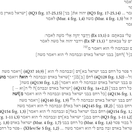
אמר
ר
(
8Q3
frg. 17-25
,
15
)
(
8Q3
frg. 17-25
,
14
)
מר
…
יהוה
את֯[
בני]
[ישראל
מארץ
מצ
(
Mur. 4
frg. 1
,
4
)
(
Mur. 4
frg. 1
,
3
)
ה
אל
משה
לאמר
מר
(
Ex
13
,
1
)
עַל־
צִבְאֹתָֽם׃
פ
וַיְדַבֵּ֥ר
יְהוָ֖ה
אֶל־
מֹשֶׁ֥ה
לֵּאמֹֽר׃
(
Ex SP
13
,
1
)
ים
על
צבאתם
*
וידבר
יהוה
אל
משה
לאמר
שה
ובבהמה
לי
הוא
ויאמר
מ
[ל
]ר֯חם[
בבני
ישראל
באדם
ובבהמה
לי
הוא
ויאמר
משה]
(
4Q37
10
,
9
)
ר
פטר
כל
רחם
בבני
ישראל
בא]דם
[ובבהמה
לי
הוא
]
[ויאמר
משה
(
4Q128
frg. 1
,
52
)
ול‹‹
ר֯חם֯
[
ב
]
ב֯נ֯[י
י]שראל
באדם
ובבהמה
לי
הואה֯
ויואמר
מוש
(
4Q130
frg. 1
,
2
)
ם
בבני
ישראל
באדם
ובבהמה
לי
הוא
ויאמר]
משה[
(
4Q132
frg. 1a+2
,
2
)
כל
רחם
בבני]
[ישראל
באדם
ובבהמ]ה֯
לי֯
ה[וא
--
]
(
4Q136
frg. 1
[כל
רחם
בבני
ישראל
באדם
ובבהמה
לי
הוא
ויאמר
מ]ו֯שה
וא
(
4Q140
frg. 1
,
9
)
֯חם
בבני
ישראל
באדם
ובבהמה
לי
ה
[ויאמר
משה
(
4Q145
frg. 1R
,
2
)
רחם
בבני
]
ראל
באד֯ם֯
ובבהמה
לי
הוא
ויאמר
משה
4Q154
frg. 1
,
3
)
(
4Q154
frg. 1
,
רחם֯
בבנ֯י
ישראל
באד֯[ם
ובבהמה
לי
הוא
ויאמר]
rg. 1-11 i
,
3
)
(
8Q3
frg. 1-11 i
,
2
רחם
בבנ[י
ישראל
בא]דם
ובבהמה
לי
הוא
ויאמר
g. 1
,
8
)
(
Mur. 4
frg. 1
,
7
)
(
Mur. 4
frg. 1
,
6
)
ל
בכור
פטר
כל
רחם
בבני
ישראל
באדם
(
XHev/Se 5
frg. 1
,
2
)
שראל
באדם
ובה
בהם
לי
הוא
ויאמר
משה
…
››פטר
כל
רחם‹