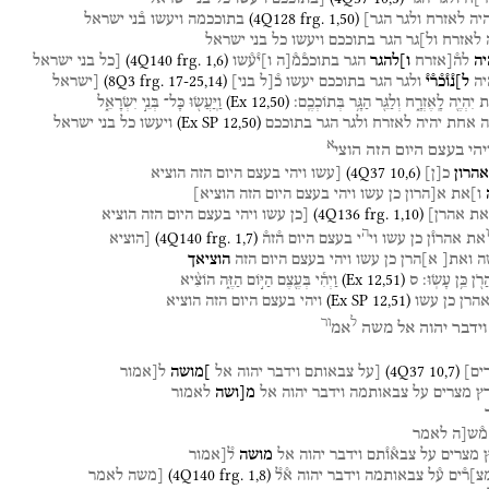
(
4Q128
frg. 1
,
50
)
היה
לאזרח
ולגר
הגר]
בתוככמה
ויעשו
ב֯ני
ישראל
לאזרח
ול]גר
הגר
בתוככם
ויעשו
כל
בני
ישראל
(
4Q140
frg. 1
,
6
)
ה
לה֯[אזרח
ו]להגר
הגר
בתוככ֯מ֯[ה
ו]י֯ע֯שו
[כל
בני
ישראל
(
8Q3
frg. 17-25
,
14
)
יה
ל]נ֯ו֯כ֯ר֯י֯
ולגר
הגר
בתוככם
יעשו
כ֯[ל
בני]
[ישראל
(
Ex
12
,
50
)
֔ת
יִהְיֶ֖ה
לָֽאֶזְרָ֑ח
וְלַגֵּ֖ר
הַגָּ֥ר
בְּתוֹכְכֶֽם׃
וַיּֽ͏ַעֲשׂ֖וּ
כָּל־
בְּנֵ֣י
יִשְׂרָאֵ֑ל
(
Ex SP
12
,
50
)
ה
אחת
יהיה
לאזרח
ולגר
הגר
בתוככם
ויעשו
כל
בני
ישראל
א
יהי
בעצם
היום
הזה
הוצי
(
4Q37
10
,
6
)
אהרון
כ
[
ן
]
[עשו
ויהי
בעצם
היום
הזה
הוציא
ו]את
א[הרון
כן
עשו
ויהי
בעצם
היום
הזה
הוציא]
(
4Q136
frg. 1
,
10
)
את
אהרן]
[כן
עשו
ויהי
בעצם
היום
הזה
הוציא
ו
ה
(
4Q140
frg. 1
,
7
)
את
אהרו֯ן
כן
עשו
וי
י
בעצם
היום
ה֯זה֯
[הוציא
ה
ואת[
א]הרן
כן
עשו
ויהי
בעצם
היום
הזה
הוציאך
(
Ex
12
,
51
)
רֹ֖ן
כֵּ֥ן
עָשֽׂוּ׃
ס
וַיְהִ֕י
בְּעֶ֖צֶם
הַיּ֣וֹם
הַזֶּ֑ה
הוֹצִ֨יא
(
Ex SP
12
,
51
)
הרן
כן
עשו
ויהי
בעצם
היום
הזה
הוציא
ל
ור
וידבר
יהוה
אל
משה
אמ
(
4Q37
10
,
7
)
ים
]
[על
צבאותם
וידבר
יהוה
אל
]מושה
ל[אמור
ץ
מצרים
על
צבאותמה
וידבר
יהוה
אל
מ[ושה
לאמור
מ֯ש[ה
לאמר
מצרים
על
צבא֯ו֯תם
וידבר
יהוה
אל
מושה
ל֯[אמור
(
4Q140
frg. 1
,
8
)
צ]ר֯ים
ע֯ל
צבאותמה
וידבר
יהוה
א֯ל֯
[משה
לאמר