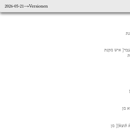
2026-05-21
Versionen
ת
בד[
איש
מקנת
ת
א
מן
֯
ת֯וצא֯ן֯[
מן