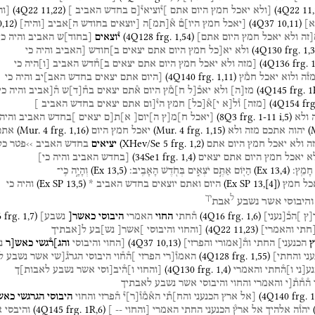
(
4Q22
11
,
22
)
(
4Q22
11
,
[ולא
יאכל
חמץ
היום
אתם
]י֯וציאי֯[ם
בחדש
האביב
]
[וה
0
,
12
)
(
4Q37
10
,
11
)
א]
[יאכל
חמץ
היו]ם֯
א֯
[
תמ
]
ה
[יוצאים
בחודש
ה]אביב
[
והיה
]
(
4Q128
frg. 1
,
54
)
זה
ולא
יאכל
חמץ
היום
אתם]
י֯וצאים
[
בחוד
]
ש
האביב
והיה
כי
(
4Q130
frg. 1
,
3
ולא
יא[כל
חמץ
היום
אתם
יצאים
ב]חודש
[האביב
והיה
כי
(
4Q136
frg. 
[מזה
ולא
יאכל
חמץ
היום
אתם
יצאים
ב]ח֯דש
האביב
[
ו
]
היה
כי
(
4Q140
frg. 1
,
11
)
ז֯ה
ולוא
יאכל
חמ֯ץ
[היום
אתם
יצאים
בחדש
האב]יב
והיה
כי
(
4Q145
frg. 1
מז
[
ה
]
ולא
יאכ֯[ל
ח]מ֯ץ
היום
א֯תם
יצאים
בח֯
[
ד
]
ש
ה֯[אביב
והיה
כי
(
4Q154
frg
[
מזה
]
ו֯ל[א
י]א֯
[
כל
]
חמץ
הי֯[ום
אתם
יצאים
בחדש
האביב
]
(
8Q3
frg. 1-11 i
,
5
)
ולא
[יאכל
ח]מ[ץ
ה]יום[
א]ת[ם
יצאים
]בחדש
האביב
והיה
(
Mur. 4
frg. 1
,
16
)
(
Mur. 4
frg. 1
,
15
)
(
יהוה
אתכם
מזה
ולא
יאכל
חמץ
היום
אתם
(
XHev/Se 5
frg. 1
,
2
)
ה
ולא
יאכל
חמץ
היום
אתם
יציאים
בחדש
האביב
››פטר
כל
(
34Se1
frg. 1
,
4
)
א
יאכל
חמץ
היום
אתם
יצאים
[בחדש
האביב
והיה
כי]
(
Ex
13
,
5
)
(
Ex
13
,
4
)
חָמֵֽץ׃
הַיּ֖וֹם
אַתֶּ֣ם
יֹצְאִ֑ים
בְּחֹ֖דֶשׁ
הָאָבִֽיב׃
וְהָיָ֣ה
כִֽי־
(
Ex SP
13
,
5
)
(
Ex SP
13
,
[
4
]
)
כל
חמץ
היום
ואתם
יוצאים
בחדש
האביב
*
והיה
כי
ל
יך
והיבוסי
אשר
נשבע
אבת
6
frg. 1
,
7
)
(
4Q16
frg. 1
,
6
)
[ץ
]הכ֯
[
נעני
]
ה֯חתי
החוי
האמרי
היבוסי
כאשר[
נשבע]
(
4Q22
11
,
23
)
[חתי
והאמרי]
[והחוי
והיבוסי
]אשר[
נש]בע
ל[אבתיך
(
4Q37
10
,
13
)
ץ
הכנעני]
החתי
וה֯[אמורי
והפרזי]
[החוי
והיבוסי
והג]ר֯גשי
כאש[ר
נ
(
4Q128
frg. 1
,
55
)
ני
והחתי]
האמו֯[רי
הפרזי
]ה֯ח֯וי
היבוסי
הגרג֯[שי
אשר
נשבע
ל
(
4Q130
frg. 1
,
4
)
ע[ני
ו]ה֯חתי
והאמרי
[והחוי
ו]ה֯יב[וסי
אשר
נשבע
לאבות]ך
ה֯ח֯ת֯[י
והאמרי
והחוי
והיבוסי
אשר
נשבע
לאבתיך
(
4Q140
frg. 1
[אל
ארץ
הכנעני
והח]ת֯י
הא֯מ֯ו֯
[
ר
]
י֯
ה֯פרזי
והחוי
היבוסי
הגרגשי
כאש
(
4Q145
frg. 1R
,
6
)
יהו֯ה
אלהיך
אל
ארץ֯
הכנעני
החתי
האמרי
[והחוי
--
]
והיבסי
א