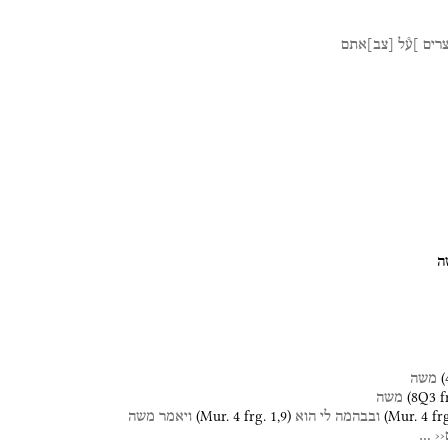
רים
]ע֯ל
[
צב
]
אתם
ה
(
משה
(
8Q3
f
משה
(
Mur. 4
frg. 1
,
9
)
(
Mur. 4
fr
ובבהמה
לי
הוא
ויאמר
משה
‹
…