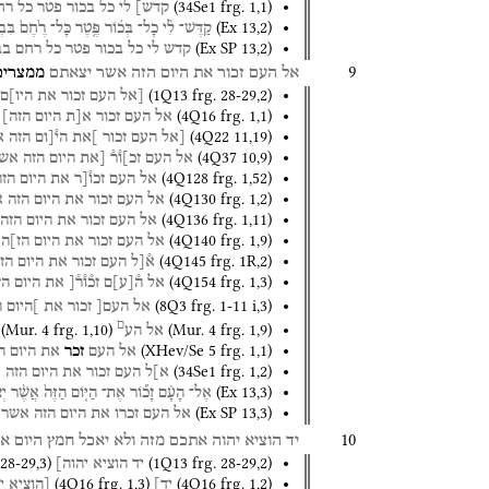
(
34Se1
frg. 1
,
1
)
קדש]
לי
כל
בכור
פטר
כל
רח
(
Ex
13
,
2
)
קַדֶּשׁ־
לִ֨י
כָל־
בְּכ֜וֹר
פֶּ֤טֶר
כָּל־
רֶ֙חֶם֙
בִּבְנ
(
Ex SP
13
,
2
)
קדש
לי
כל
בכור
פטר
כל
רחם
בב
9
אל
העם
זכור
את
היום
הזה
אשר
יצאתם
ממצרים
(
1Q13
frg. 28-29
,
2
)
[אל
העם
זכור
את
היו]ם
(
4Q16
frg. 1
,
1
)
אל
העם
זכור
א[ת
היום
הזה]
(
4Q22
11
,
19
)
[אל
העם
זכור
]את
הי֯[ום
הזה
א
(
4Q37
10
,
9
)
אל
העם
זכ]ו֯ר֯
[את
היום
הזה
אש
(
4Q128
frg. 1
,
52
)
אל
העם
זכו֯[ר
את
היום
הזה
(
4Q130
frg. 1
,
2
)
אל
העם
זכור
את
היום
הזה
א
(
4Q136
frg. 1
,
11
)
אל
העם
זכור
את
היום
הזה
(
4Q140
frg. 1
,
9
)
אל
העם
זכור
את
היום
הז]ה
(
4Q145
frg. 1R
,
2
)
א֯[ל
העם
זכור
את
היום
הז
(
4Q154
frg. 1
,
3
)
אל
ה֯
[
ע
]
ם
זכ֯ו֯ר֯[
את
היום
הז
(
8Q3
frg. 1-11 i
,
3
)
אל
העם[
זכור
את
]היום
ה
ם
(
Mur. 4
frg. 1
,
10
)
(
Mur. 4
frg. 1
,
9
)
אל
הע
(
XHev/Se 5
frg. 1
,
1
)
אל
העם
זכר
את
היום
ה
(
34Se1
frg. 1
,
2
)
א]ל
העם
זכור
את
היום
הזה
א
(
Ex
13
,
3
)
אֶל־
הָעָ֗ם
זָכ֞וֹר
אֶת־
הַיּ֤וֹם
הַזֶּה֙
אֲשֶׁ֨ר
יְ
(
Ex SP
13
,
3
)
אל
העם
זכרו
את
היום
הזה
אשר
10
יד
הוציא
יהוה
אתכם
מזה
ולא
יאכל
חמץ
היום
א
 28-29
,
3
)
(
1Q13
frg. 28-29
,
2
)
יד
הוציא
יהוה]
(
4Q16
frg. 1
,
3
)
(
4Q16
frg. 1
,
2
)
יד]
[הוציא
י