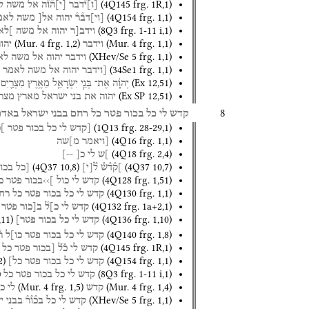
(
4Q145
frg. 1R
,
1
)
[
ו
]
י֯דבר
[
י
]
ה֯ו֯ה
אל
משה
ל
(
4Q154
frg. 1
,
1
)
[
וי
]
דב֯ר֯
יהוה
אל[
משה
לאמ
(
8Q3
frg. 1-11 i
,
1
)
וידב[ר
יהוה
אל
משה
]לא
(
Mur. 4
frg. 1
,
2
)
(
Mur. 4
frg. 1
,
1
)
וידבר
יהו
(
XHev/Se 5
frg. 1
,
1
)
וידבר
יהוה
אל
משה
לא
(
34Se1
frg. 1
,
1
)
[וידבר
יהוה
אל
משה
לאמר
(
Ex
12
,
51
)
יְהוָ֜ה
אֶת־
בְּנֵ֧י
יִשְׂרָאֵ֛ל
מֵאֶ֥רֶץ
מִצְרַ֖יִם
(
Ex SP
12
,
51
)
יהוה
את
בני
ישראל
מארץ
מצר
8
קדש
לי
כל
בכור
פטר
כל
רחם
בבני
ישראל
באדם
(
1Q13
frg. 28-29
,
1
)
[קדש
לי
כל
בכור
פטר
]כ
(
4Q16
frg. 1
,
1
)
[ויאמר
מ]שה
(
4Q18
frg. 2
,
4
)
]ש
לי
כ[
--]
(
4Q37
10
,
8
)
(
4Q37
10
,
7
)
]ק֯ד֯ש֯
ל֯
[
י
]
[כל
בכו
(
4Q128
frg. 1
,
51
)
קדש
לי
כול
]››בכור
פטר
כ
(
4Q130
frg. 1
,
1
)
קדש
לי
כל
בכור
פטר
כל
רח
(
4Q132
frg. 1a+2
,
1
)
קדש
לי
כ]ל֯
ב[כור
פטר
,
11
)
(
4Q136
frg. 1
,
10
)
קדש
לי
כל
בכור
פטר]
(
4Q140
frg. 1
,
8
)
קדש
לי
כל
בכור
פטר
כו]ל
ר
(
4Q145
frg. 1R
,
1
)
קדש
לי
כ֯ל֯
[בכור
פטר
כל
2
)
(
4Q154
frg. 1
,
1
)
קדש
לי
כל
בכור
פטר
כל]
)
(
8Q3
frg. 1-11 i
,
1
)
קדש
לי
כל
בכור
פטר
כל
(
Mur. 4
frg. 1
,
5
)
(
Mur. 4
frg. 1
,
4
)
קדש
לי
כ
(
XHev/Se 5
frg. 1
,
1
)
קדש
לי
כל
בכ֯ו֯ר֯
בבני
י