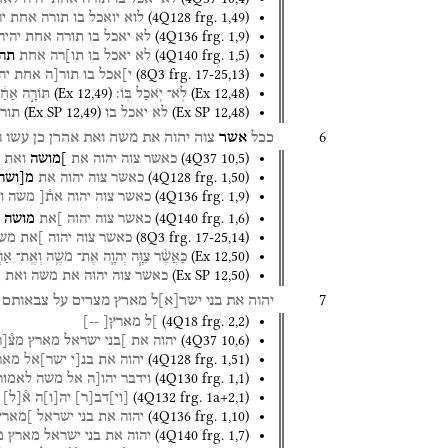
(
4Q128
frg. 1
,
49
)
לוא
יואכל
בו
תורה
אחת
י
(
4Q136
frg. 1
,
9
)
לא
יאכל
בו
תורה
אחת
יהיה
(
4Q140
frg. 1
,
5
)
לא
יאכל
בו
תו]רה
אחת
תהי
(
8Q3
frg. 17-25
,
13
)
י]אכל
בו
תור[ה
אחת
יה
(
Ex
12
,
49
)
(
Ex
12
,
48
)
לֹֽא־
יֹ֥אכַל
בּֽוֹ׃
תּוֹרָ֣ה
אַחַ
(
Ex SP
12
,
49
)
(
Ex SP
12
,
48
)
לא
יאכל
בו
תור
6
ככל
אשר
צוה
יהוה
את
משה
ואת
אהרן
כן
עשו
ו
(
4Q37
10
,
5
)
כאשר
צוה
יהוה
את
]מושה
ואת
(
4Q128
frg. 1
,
50
)
כאשר
צוה
יהוה
את
מ[ושה
(
4Q136
frg. 1
,
9
)
כאשר
צוה
יהוה
את֯[
משה
ו
(
4Q140
frg. 1
,
6
)
כאשר
צוה
יהוה
]את
מושה
(
8Q3
frg. 17-25
,
14
)
כאשר
צוה
יהוה
]את
מש
(
Ex
12
,
50
)
כַּאֲשֶׁ֨ר
צִוָּ֧ה
יְהוָ֛ה
אֶת־
מֹשֶׁ֥ה
וְאֶֽת־
אַהֲ
(
Ex SP
12
,
50
)
כאשר
צוה
יהוה
את
משה
ואת
א
7
יהוה
את
בני
ישר
[
א
]
ל
מארץ
מצרים
על
צבאותם
(
4Q18
frg. 2
,
2
)
]ל
מארץ[
--]
(
4Q37
10
,
6
)
יהוה
את
]בני
ישראל
מארץ
מצ֯
[
ר
(
4Q128
frg. 1
,
51
)
יהוה
את
בנ[י
ישר]אל
מאר
(
4Q130
frg. 1
,
1
)
וידבר
יהו[ה
אל
משה
לאמור
(
4Q132
frg. 1a+2
,
1
)
[
וי
]
דב
[
ר
]
יה
[
ו
]
ה
א֯
[
ל
]
(
4Q136
frg. 1
,
10
)
יהוה
את
בני
ישראל
]מארץ
(
4Q140
frg. 1
,
7
)
יהוה
את
בני
ישראל
מארץ
מ