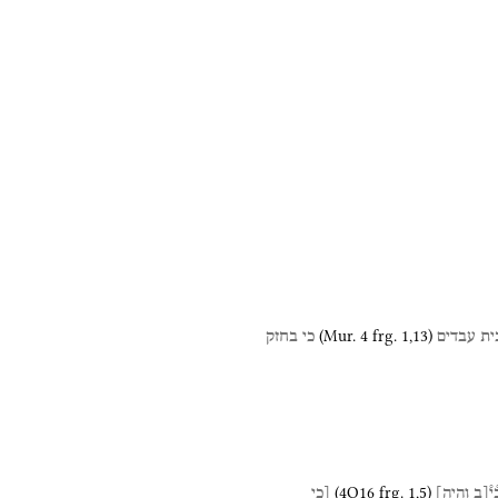
(
Mur. 4
frg. 1
,
13
)
ית
עבדים
כי
בחזק
(
4Q16
frg. 1
,
5
)
֯י֯[ב
והיה]
[כי