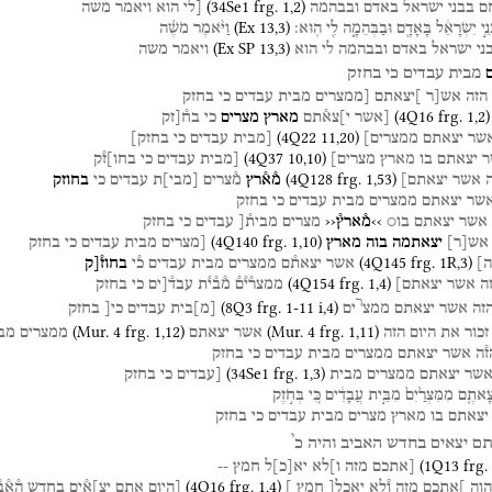
(
34Se1
frg. 1
,
2
)
ם
בבני
ישראל
באדם
ובבהמה
[לי
הוא
ויאמר
משה
(
Ex
13
,
3
)
ֵ֣י
יִשְׂרָאֵ֔ל
בָּאָדָ֖ם
וּבַבְּהֵמָ֑ה
לִ֖י
הֽוּא׃
וַיֹּ֨אמֶר
מֹשֶׁ֜ה
(
Ex SP
13
,
3
)
ני
ישראל
באדם
ובבהמה
לי
הוא
ויאמר
משה
מבית
עבדים
כי
בחזק
הזה
אש[ר
]יצאתם
[ממצרים
מבית
עבדים
כי
בחזק
(
4Q16
frg. 1
,
2
)
[אשר
י]צא֯תם
מארץ
מצרים
כי
בח֯[זק
(
4Q22
11
,
20
)
שר
יצאתם
ממצרים]
[מבית
עבדים
כי
בחזק]
(
4Q37
10
,
10
)
ר
יצאתם
בו
מארץ
מצרים]
[מבית
עבדים
כי
בחו]ז֯ק
(
4Q128
frg. 1
,
53
)
אשר
יצאתם]
מ֯א֯רץ
מ֯צרים
[
מבי
]
ת
עבדים
כי
בחוזק
שר
יצאתם
ממצרים
מבית
עבדים
כי
בחזק
אשר
יצאתם
בו○
››מ֯ארץ֯‹‹
מצרים
מבית֯[
עבדים
כי
בחזק
(
4Q140
frg. 1
,
10
)
אש
[
ר
]
יצאתמה
בוה
מארץ
[מצרים
מבית
עבדים
כי
בחזק
(
4Q145
frg. 1R
,
3
)
ה]
אשר
יצאת֯ם
ממצרים
מבית
עבדים
כ֯י
בחוז֯[ק
(
4Q154
frg. 1
,
4
)
ה
אשר
יצאתם]
ממצר֯י֯ם֯
מ֯ב֯י֯ת
עבד֯[ים
כי
בחזק
ר
(
8Q3
frg. 1-11 i
,
4
)
זה
אשר
יצאתם
ממצ
ים
[
מ
]
בית
עבדים
כי[
בחזק
(
Mur. 4
frg. 1
,
12
)
(
Mur. 4
frg. 1
,
11
)
זכור
את
היום
הזה
אשר
יצאתם
ממצרים
מב
ז֯ה
אשר
יצאתם
ממצרים
מבית
עבדים
כי
בחזק
(
34Se1
frg. 1
,
3
)
שר
יצאתם
ממצרים
מבית
[עבדים
כי
בחזק
צָאתֶ֤ם
מִמִּצְרַ֙יִם֙
מִבֵּ֣ית
עֲבָדִ֔ים
כִּ֚י
בְּחֹ֣זֶק
יצאתם
בו
מארץ
מצרים
מבית
עבדים
כי
בחזק
י
תם
יצאים
בחדש
האביב
והיה
כ
(
1Q13
frg.
[אתכם
מזה
ו]לא
יא
[
כ
]
ל
חמץ
--
(
4Q16
frg. 1
,
4
)
הוה
]אתכם
מזה
ו֯לא
יאכל[
חמץ
]
[היום
אתם
יצ]א֯ים
בחדש
ה֯א֯ב