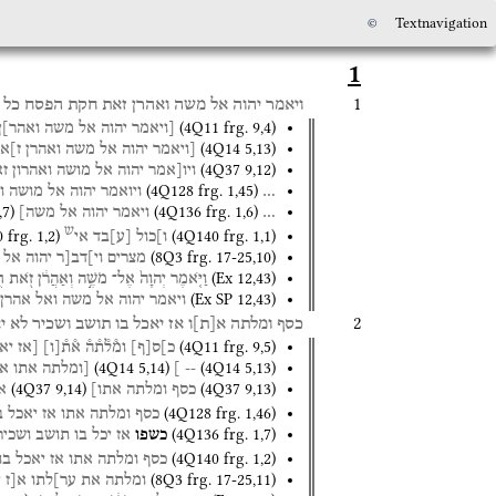
©
Textnavigation
1
1
ויאמר
יהוה
אל
משה
ואהרן
זאת
חקת
הפסח
כל
(
4Q11
frg. 9
,
4
)
[ויאמר
יהוה
אל
משה
ואהר]ן
(
4Q14
5
,
13
)
[ויאמר
יהוה
אל
משה
ואהרן
ז]א
(
4Q37
9
,
12
)
ויו[אמר
יהוה
אל
מושה
ואהרון
זא
(
4Q128
frg. 1
,
45
)
…
ויואמר
יהוה
אל
מושה
ו
,
7
)
(
4Q136
frg. 1
,
6
)
…
ויאמר
יהוה
אל
משה]
ש
0
frg. 1
,
2
)
(
4Q140
frg. 1
,
1
)
ו]כול
[
ע
]
בד
אי
(
8Q3
frg. 17-25
,
10
)
מצרים
וי]דב[ר
יהוה
אל
(
Ex
12
,
43
)
וַיֹּ֤אמֶר
יְהוָה֙
אֶל־
מֹשֶׁ֣ה
וְאַהֲרֹ֔ן
זֹ֖את
חֻ
(
Ex SP
12
,
43
)
ויאמר
יהוה
אל
משה
ואל
אהרן
2
כסף
ומלתה
א
[
ת
]
ו
אז
יאכל
בו
תושב
ושכיר
לא
י
(
4Q11
frg. 9
,
5
)
כ]ס
[
ף
]
ומ֯ל֯ת֯ה֯
א֯ת֯
[
ו
]
[אז
יא
(
4Q14
5
,
14
)
(
4Q14
5
,
13
)
--
]
[ומלתה
אתו
אז
(
4Q37
9
,
14
)
(
4Q37
9
,
13
)
כסף
ומלתה
אתו]
א
(
4Q128
frg. 1
,
46
)
כסף
ומלתה
אתו
אז
יאכל
ב
(
4Q136
frg. 1
,
7
)
כשפו
אז
יכל
בו
תושב
ושכיר
(
4Q140
frg. 1
,
2
)
כסף
ומלתה
אתו
אז
יאכל
בו
(
8Q3
frg. 17-25
,
11
)
ומלתה
את
ער]לתו
א[ז
י