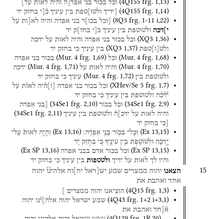
(
4Q155
frg. 1
,
13
)
וכל
בכור
בני
אפ֯ד֯[ה
והיה
לאות
על]
(
4Q155
frg. 1
,
14
)
[ידיך
ולטו]טפת
בין
עיניך
כ֯[י
בחזק
יד
(
8Q3
frg. 1-11 i
,
22
)
[וכל
בכו]ר
בני
אפדה
והיה
לא[ות
על
י]דכה
ולטוטפת
בין
עיניך
כ[י
בחז]ק
יד
(
XQ3
1
,
36
)
וכל
בכור
בני
אפדה
והיה
לאות
על
ידכה
(
XQ3
1
,
37
)
ולט
[
ו
]
טפת
בין
עיניך
כי
בחזק
יד
(
Mur. 4
frg. 1
,
69
)
(
Mur. 4
frg. 1
,
68
)
וכל
בכור
בני
אפדה
(
Mur. 4
frg. 1
,
71
)
(
Mur. 4
frg. 1
,
70
)
והיה
לאות
על
ידכה
(
Mur. 4
frg. 1
,
72
)
ולטוטפת
בין
עיניך
כי
בחזק
יד
(
XHev/Se 5
frg. 1
,
7
)
וכל
בכור
בני
אפדה
[
ו
]
ה֯יה
לאו֯ת
על
י֯ד֯כ֯ה
ולטוטפת
בין
עיניך
כי
בחזק
יד
(
34Se1
frg. 2
,
10
)
(
34Se1
frg. 2
,
9
)
וכל
בכור
[בני
אפדה
(
34Se1
frg. 2
,
11
)
והיה
לאות
על
ידכ]ה֯
ולטוטפת
בין
עיניך
[כי
בחזק
יד
(
Ex
13
,
16
)
(
Ex
13
,
15
)
וְכָל־
בְּכ֥וֹר
בָּנַ֖י
אֶפְדֶּֽה׃
וְהָיָ֤ה
לְאוֹת֙
עַל־
יָ֣דְכָ֔ה
וּלְטוֹטָפֹ֖ת
בֵּ֣ין
עֵינֶ֑יךָ
כִּ֚י
בְּחֹ֣זֶק
יָ֔ד
(
Ex SP
13
,
16
)
(
Ex SP
13
,
15
)
וכל
בכור
אדם
בבני
אפדה
והיו
לך
לאות
על
ידיך
ולטטפות
בין
עיניך
כי
בחזק
יד
15
הצאנו
יהוה
ממצרים
שמע
יש[ראל
יה]וה
אלהינ֯ו֯
יהוה
אחד
ואהבת
את
(
4Q15
frg. 1
,
3
)
הוציאנו
יהוה
ממצרים
]
(
4Q43
frg. 1+2 i+3
,
1
)
שמע
ישראל
יהוה
אלה]י֯נו
יהוה
א֯[חד
ואהבת
את
(
4Q129
frg. 1R
,
20
)
…
שמע
ישראל
יהוה
אלהינו
יהוה