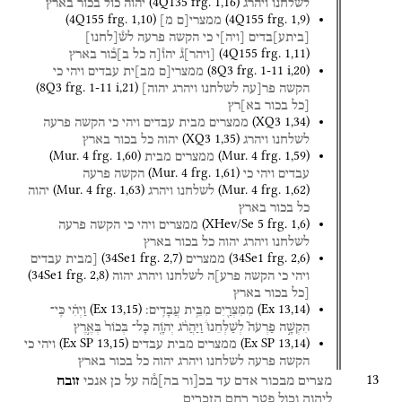
(
4Q135
frg. 1
,
16
)
לשלחנו
ויהרג
יהוה
כול
בכור
בארץ
(
4Q155
frg. 1
,
10
)
(
4Q155
frg. 1
,
9
)
ממצרי[ם
מ]
[
ביתע
]
בדים
[
ויה
]
י
כי
הקשה
פרעה
לש֯
[
לחנו
]
(
4Q155
frg. 1
,
11
)
[
ויהר
]
ג֯
יהו֯[ה
כל
ב]כ֯ור
בארץ
(
8Q3
frg. 1-11 i
,
20
)
ממצרי[ם
מב]ית
עבדים
ויהי
כי
(
8Q3
frg. 1-11 i
,
21
)
הקשה
פר[עה
לשלחנו
ויהרג
יהוה]
[כל
בכור
בא]רץ
(
XQ3
1
,
34
)
ממצרים
מבית
עבדים
ויהי
כי
הקשה
פרעה
(
XQ3
1
,
35
)
לשלחנו
ויהרג
יהוה
כל
בכור
בארץ
(
Mur. 4
frg. 1
,
60
)
(
Mur. 4
frg. 1
,
59
)
ממצרים
מבית
(
Mur. 4
frg. 1
,
61
)
עבדים
ויהי
כי
הקשה
פרעה
(
Mur. 4
frg. 1
,
63
)
(
Mur. 4
frg. 1
,
62
)
לשלחנו
ויהרג
יהוה
כל
בכור
בארץ
(
XHev/Se 5
frg. 1
,
6
)
ממצרים
ויהי
כי
הקשה
פרעה
לשלחנו
ויהרג
יהוה
כל
בכור
בארץ
(
34Se1
frg. 2
,
7
)
(
34Se1
frg. 2
,
6
)
ממצרים
[מבית
עבדים
(
34Se1
frg. 2
,
8
)
ויהי
כי
הקשה
פרע]ה
לשלחנו
ויהרג
יהוה
[כל
בכור
בארץ
(
Ex
13
,
15
)
(
Ex
13
,
14
)
מִמִּצְרַ֖יִם
מִבֵּ֥ית
עֲבָדִֽים׃
וַיְהִ֗י
כִּֽי־
הִקְשָׁ֣ה
פַרְעֹה֮
לְשַׁלְּחֵנוּ֒
וַיַּהֲרֹ֨ג
יְהֹוָ֤ה
כָּל־
בְּכוֹר֙
בְּאֶ֣רֶץ
(
Ex SP
13
,
15
)
(
Ex SP
13
,
14
)
ממצרים
מבית
עבדים
ויהי
כי
הקשה
פרעה
לשלחנו
ויהרג
יהוה
כל
בכור
בארץ
13
מצרים
מבכור
אדם
עד
בכ[ור
בה]מ֯ה
על
כן
אנכי
זובח
ליהוה
וכול
פטר
רחם
הזכרים