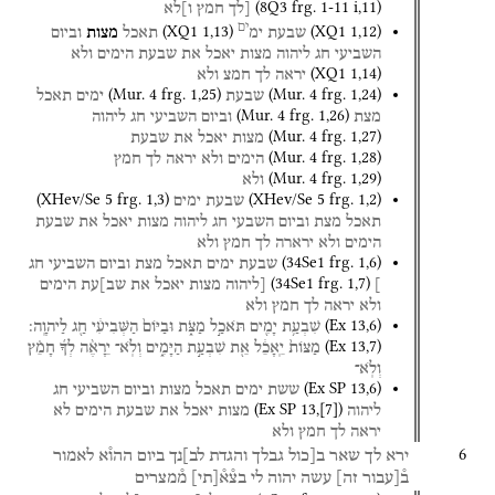
(
8Q3
frg. 1-11 i
,
11
)
[לך
חמץ
ו]לא
ים
(
XQ1
1
,
13
)
(
XQ1
1
,
12
)
שבעת
ימ
תאכל
מצות
וביום
השביעי
חג
ליהוה
מצות
יאכל
את
שבעת
הימים
ולא
(
XQ1
1
,
14
)
יראה
לך
חמצ
ולא
(
Mur. 4
frg. 1
,
25
)
(
Mur. 4
frg. 1
,
24
)
שבעת
ימים
תאכל
(
Mur. 4
frg. 1
,
26
)
מצת
וביום
השביעי
חג
ליהוה
(
Mur. 4
frg. 1
,
27
)
מצות
יאכל
את
שבעת
(
Mur. 4
frg. 1
,
28
)
הימים
ולא
יראה
לך
חמץ
(
Mur. 4
frg. 1
,
29
)
ולא
(
XHev/Se 5
frg. 1
,
3
)
(
XHev/Se 5
frg. 1
,
2
)
שבעת
ימים
תאכל
מצת
וביום
השבעי
חג
ליהוה
מצות
יאכל
את
שבעת
הימים
ולא
ירארה
לך
חמץ
ולא
(
34Se1
frg. 1
,
6
)
שבעת
ימים
תאכל
מצת
וביום
השביעי
חג
(
34Se1
frg. 1
,
7
)
]
[ליהוה
מצות
יאכל
את
שב]עת
הימים
ולא
יראה
לך
חמץ
ולא
(
Ex
13
,
6
)
שִׁבְעַ֥ת
יָמִ֖ים
תֹּאכַ֣ל
מַצֹּ֑ת
וּבַיּוֹם֙
הַשְּׁבִיעִ֔י
חַ֖ג
לַיהוָֽה׃
(
Ex
13
,
7
)
מַצּוֹת֙
יֵֽאָכֵ֔ל
אֵ֖ת
שִׁבְעַ֣ת
הַיָּמִ֑ים
וְלֹֽא־
יֵרָאֶ֨ה
לְךָ֜
חָמֵ֗ץ
וְלֹֽא־
(
Ex SP
13
,
6
)
ששת
ימים
תאכל
מצות
וביום
השביעי
חג
(
Ex SP
13
,
[
7
]
)
ליהוה
מצות
יאכל
את
שבעת
הימים
לא
יראה
לך
חמץ
ולא
6
ירא
לך
שאר
ב[כול
גבלך
והגדת
לב]נך
ביום
ההו֯א
לאמור
ב֯[עבור
זה]
עשה
יהוה
לי
בצ֯א֯
[
תי
]
מ֯מצרים