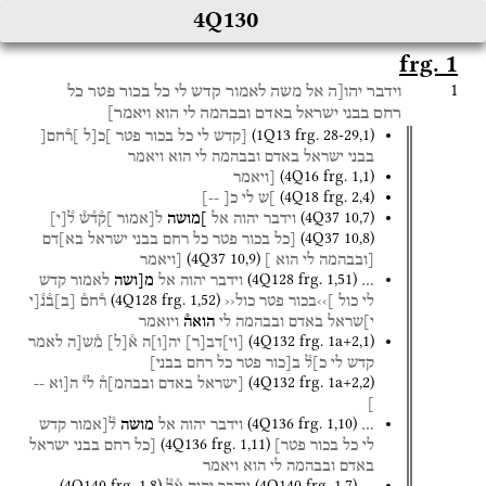
4Q130
frg. 1
1
וידבר
יהו[ה
אל
משה
לאמור
קדש
לי
כל
בכור
פטר
כל
רחם
בבני
ישראל
באדם
ובבהמה
לי
הוא
ויאמר]
(
1Q13
frg. 28-29
,
1
)
[קדש
לי
כל
בכור
פטר
]כ[ל
]ר֯חם[
בבני
ישראל
באדם
ובבהמה
לי
הוא
ויאמר
(
4Q16
frg. 1
,
1
)
[ויאמר
(
4Q18
frg. 2
,
4
)
]ש
לי
כ[
--]
(
4Q37
10
,
7
)
וידבר
יהוה
אל
]מושה
ל[אמור
]ק֯ד֯ש֯
ל֯
[
י
]
(
4Q37
10
,
8
)
[כל
בכור
פטר
כל
רחם
בבני
ישראל
בא]דם
(
4Q37
10
,
9
)
[ובבהמה
לי
הוא
]
[ויאמר
(
4Q128
frg. 1
,
51
)
…
וידבר
יהוה
אל
מ[ושה
לאמור
קדש
(
4Q128
frg. 1
,
52
)
לי
כול
]››בכור
פטר
כול‹‹
ר֯חם֯
[
ב
]
ב֯נ֯[י
י]שראל
באדם
ובבהמה
לי
הואה֯
ויואמר
(
4Q132
frg. 1a+2
,
1
)
[
וי
]
דב
[
ר
]
יה
[
ו
]
ה
א֯
[
ל
]
מ֯ש[ה
לאמר
קדש
לי
כ]ל֯
ב[כור
פטר
כל
רחם
בבני]
(
4Q132
frg. 1a+2
,
2
)
[ישראל
באדם
ובבהמ]ה֯
לי֯
ה[וא
--
]
(
4Q136
frg. 1
,
10
)
…
וידבר
יהוה
אל
מושה
ל֯[אמור
קדש
(
4Q136
frg. 1
,
11
)
לי
כל
בכור
פטר]
[כל
רחם
בבני
ישראל
באדם
ובבהמה
לי
הוא
ויאמר
(
4Q140
frg. 1
,
8
)
(
4Q140
frg. 1
,
7
)