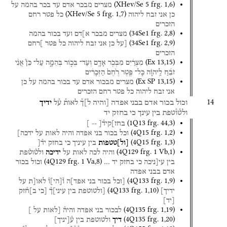
(
XHev/Se 5
frg. 1
,
6
)
מצרים
מבכר
אדם
עד
בכר
בהמה
על
(
XHev/Se 5
frg. 1
,
7
)
כן
אני
זבח
ליהוה
כל
פטר
רחם
הזכרים
(
34Se1
frg. 2
,
8
)
מצרים
מבכר
א]דם
ועד
בכור
בהמה
(
34Se1
frg. 2
,
9
)
[על
כן
אני
זבח
ליהוה
כל
פטר
]רחם
הזכרים
(
Ex
13
,
15
)
מִצְרַ֔יִם
מִבְּכֹ֥ר
אָדָ֖ם
וְעַד־
בְּכ֣וֹר
בְּהֵמָ֑ה
עַל־
כֵּן֩
אֲנִ֨י
זֹבֵ֜חַ
לַֽיהוָ֗ה
כָּל־
פֶּ֤טֶר
רֶ֙חֶם֙
הַזְּכָרִ֔ים
(
Ex SP
13
,
15
)
מצרים
מבכור
אדם
עד
בכור
בהמה
על
כן
אני
זבח
ליהוה
כל
פטר
רחם
הזכרים
14
וכול
בכור
אדם
בבני
אפדה
[והיה
ל]ך֯
לאות֯
ע֯ל
ידיך
ולט֯ו֯טפת
בין
עינך
כי
בחזק
יד
(
1Q13
frg. 44
,
3
)
בחז]קיד֯[
--
]
(
4Q15
frg. 1
,
2
)
וכל
בכור
בני
אפדה
והיה
לאות
על
ידכה]
(
4Q15
frg. 1
,
3
)
[
ול
]
טטפות
בין
עיניך
כי
בחזק
יד֯[
(
4Q129
frg. 1 Vb
,
1
)
והיה
לכה
לאות
על
ידיכה
ולט֯וט֯פת
(
4Q129
frg. 1 Va
,
8
)
בין
עי[ניכה
כי
בחזק
יד
…
וכול
בכור
אדם
בבני
אפדה
(
4Q133
frg. 1
,
9
)
[וכל
בכור
בני
אפד]ה
ו֯
[
הי
]
ו֯
לאו[ת
על
(
4Q133
frg. 1
,
10
)
ידיך]
[ולטוטפת
בין
עיני]ך֯
[כי
ב]ח֯זק
[
יד
]
(
4Q135
frg. 1
,
19
)
לבכור
בני
אפדה
והיה֯
[לאות
על
]
(
4Q135
frg. 1
,
20
)
דיך
ולטוטפת
בין
ע֯
[
יניך
]