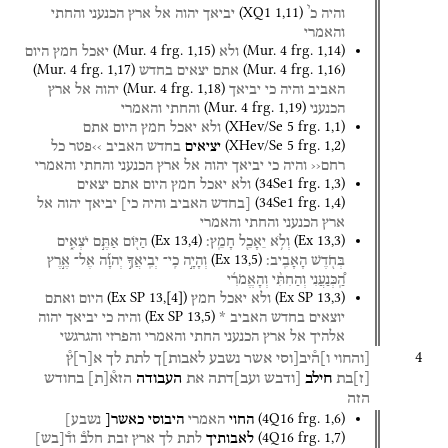
י
(
XQ1
1
,
11
)
והיה
כ
יביאך
יהוה
אל
ארץ
הכנעני
והחתי
והאמרי
(
Mur. 4
frg. 1
,
15
)
(
Mur. 4
frg. 1
,
14
)
ולא
יאכל
חמץ
היום
(
Mur. 4
frg. 1
,
17
)
(
Mur. 4
frg. 1
,
16
)
אתם
יצאים
בחדש
(
Mur. 4
frg. 1
,
18
)
האביב
והיה
כי
יביאך
יהוה
אל
ארץ
(
Mur. 4
frg. 1
,
19
)
הכנעני
והחתי
והאמרי
(
XHev/Se 5
frg. 1
,
1
)
ולא
יאכל
חמץ
היום
אתם
(
XHev/Se 5
frg. 1
,
2
)
יציאים
בחדש
האביב
››פטר
כל
רחם‹‹
והיה
כי
יביאך
יהוה
אל
ארץ
הכנעני
והחתי
והאמרי
(
34Se1
frg. 1
,
3
)
ולא
יאכל
חמץ
היום
אתם
יצאים
(
34Se1
frg. 1
,
4
)
[בחדש
האביב
והיה
כי]
יביאך
יהוה
אל
ארץ
הכנעני
והחתי
והאמרי
(
Ex
13
,
4
)
(
Ex
13
,
3
)
וְלֹ֥א
יֵאָכֵ֖ל
חָמֵֽץ׃
הַיּ֖וֹם
אַתֶּ֣ם
יֹצְאִ֑ים
(
Ex
13
,
5
)
בְּחֹ֖דֶשׁ
הָאָבִֽיב׃
וְהָיָ֣ה
כִֽי־
יְבִֽיאֲךָ֣
יְהוָ֡ה
אֶל־
אֶ֣רֶץ
הַֽ֠כְּנַעֲנִי
וְהַחִתִּ֨י
וְהָאֱמֹרִ֜י
(
Ex SP
13
,
[
4
]
)
(
Ex SP
13
,
3
)
ולא
יאכל
חמץ
היום
ואתם
(
Ex SP
13
,
5
)
יוצאים
בחדש
האביב
*
והיה
כי
יביאך
יהוה
אלהיך
אל
ארץ
הכנעני
החתי
והאמרי
והפרזי
והגרגשי
4
[והחוי
ו]ה֯יב[וסי
אשר
נשבע
לאבות]ך
לתת
לך
א
[
ר
]
ץ֯
[
ז
]
בת
חילב
[ודבש
ועב]דתה
את
העבודה
הזא֯
[
ת
]
בחודש
הזה
(
4Q16
frg. 1
,
6
)
החוי
האמרי
היבוסי
כאשר[
נשבע]
(
4Q16
frg. 1
,
7
)
לאבותיך
לתת
לך
ארץ
זבת
חלב֯
וד֯
[
בש
]