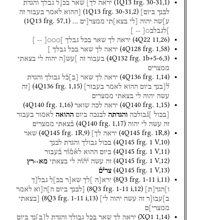
(
1Q13
frg. 30-31
,
1
)
יראה
לך]
שאר
בכ[ל
גבלך
והגדת
(
1Q13
frg. 30-31
,
2
)
לבנך
ביום]
[ההוא
לאמר
בעבור
זה
(
1Q13
frg. 57
,
1
)
ע]שה
יהוה
[לי
בצא]תי
ממצר[ים
…
]לגבלב○[
--
]
(
4Q22
11
,
26
)
יראה
לך
שאר
בכל
גבלך
]○○○[
--
]
(
4Q128
frg. 1
,
58
)
יראה
לך
שאר
בכל
גבלך
]
(
4Q132
frg. 1b+5-6
,
3
)
בעבור
זה
]עש[ה
יהוה
לי
בצאתי
ממצרים
(
4Q136
frg. 1
,
14
)
יראה
לך
שאר
[
ב
]
כ֯ל
גבולך
והגדת
(
4Q136
frg. 1
,
15
)
ל֯[בנך
ביום
ההוא
לאמר
בעבור]
[זה
עשה
יהוה
לי
בצאתי
ממצרים
(
4Q140
frg. 1
,
16
)
(
4Q140
frg. 1
,
15
)
יראה
לכה
שואר
[בכול
]ג֯בולכה
והגדתה
לבנכה
ביום
ההואה
לאמור
בעבור
(
4Q140
frg. 1
,
17
)
זה
עשה
לי
יהוה
ב֯צאתי
ממצרים
(
4Q145
frg. 1R
,
9
)
(
4Q145
frg. 1R
,
8
)
יראה
לך]
שאר
(
4Q145
frg. 1 V
,
10
)
בכול
גבולך
והגדת
לבנך
(
4Q145
frg. 1 V
,
11
)
ביום
ההוא
לא֯מ֯ו֯ר
ב֯עבור
(
4Q145
frg. 1 V
,
12
)
זה
עשה
י֯ה֯ו֯ה
לי
בצאתי
מא››רץ
(
4Q145
frg. 1 V
,
13
)
צרי֯ם֯
(
8Q3
frg. 1-11 i
,
11
)
ירא[ה
]לך
שא[ר
בכ]ל
גבל[ך
(
8Q3
frg. 1-11 i
,
12
)
ו]הגד
[
ת
]
[לבנך
ביום
ה]ה[וא
לאמר
(
8Q3
frg. 1-11 i
,
13
)
ב]עבו[ר
זה
עשה
יהוה
לי]
[בצאתי
ממצרי]ם
(
XQ1
1
,
14
)
יראה
לך
שאר
בכל
גבולך
והגדת
ל
[
ב
]
נך
ביום