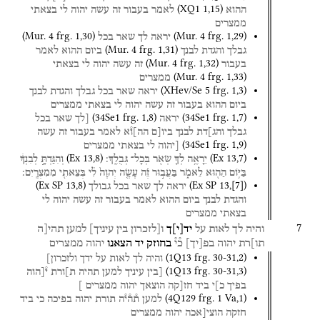
(
XQ1
1
,
15
)
ההוא
לאמר
בעבור
זה
עשה
יהוה
לי
בצאתי
ממצרים
(
Mur. 4
frg. 1
,
30
)
(
Mur. 4
frg. 1
,
29
)
יראה
לך
שאר
בכל
(
Mur. 4
frg. 1
,
31
)
גבלך
והגדת
לבנך
ביום
ההוא
לאמר
(
Mur. 4
frg. 1
,
32
)
בעבור
זה
עשה
יהוה
לי
בצאתי
(
Mur. 4
frg. 1
,
33
)
ממצרים
(
XHev/Se 5
frg. 1
,
3
)
יראה
שאר
בכל
גבלך
והגדת
לבנך
ביום
ההוא
בעבור
זה
עשה
יהוה
לי
בצאתי
ממצרים
(
34Se1
frg. 1
,
8
)
(
34Se1
frg. 1
,
7
)
יראה
[לך
שאר
בכל
גבלך
והג]דת
לבנך
ביו[ם
הה]ו֯א
לאמר
בעבור
זה
עשה
(
34Se1
frg. 1
,
9
)
[יהוה
לי
בצאתי
ממצרים
(
Ex
13
,
8
)
(
Ex
13
,
7
)
יֵרָאֶ֥ה
לְךָ֛
שְׂאֹ֖ר
בְּכָל־
גְּבֻלֶֽךָ׃
וְהִגַּדְתָּ֣
לְבִנְךָ֔
בַּיּ֥וֹם
הַה֖וּא
לֵאמֹ֑ר
בַּעֲב֣וּר
זֶ֗ה
עָשָׂ֤ה
יְהוָה֙
לִ֔י
בְּצֵאתִ֖י
מִמִּצְרָֽיִם׃
(
Ex SP
13
,
8
)
(
Ex SP
13
,
[
7
]
)
יראה
לך
שאר
בכל
גבולך
והגדת
לבנך
ביום
ההוא
לאמר
בעבור
זה
עשה
יהוה
לי
בצאתי
ממצרים
7
והיה
לך
לאות
על
יד
[
י
]
ך
ו[לזכרון
בין
עיניך]
למען
תהי[ה
תו]רת
יהוה
בפ
[
יך
]
כ֯י֯
בחוזק
יד
הצאנו
יהוה
ממצרים
(
1Q13
frg. 30-31
,
2
)
והיה
לך
לאות
על
ידך
ולזכרון]
(
1Q13
frg. 30-31
,
3
)
[בין
עיניך
למען
תהיה
ת]ורת
י֯[הוה
בפיך
כ]י
ביד
חז[קה
הוצאך
יהוה
ממצרים
]
(
4Q129
frg. 1 Va
,
1
)
למען
ת֯ה֯י֯ה
תורת
יהוה
בפיכה
כי
ביד
חזקה
הוצי[אכה
יהוה
ממצרים