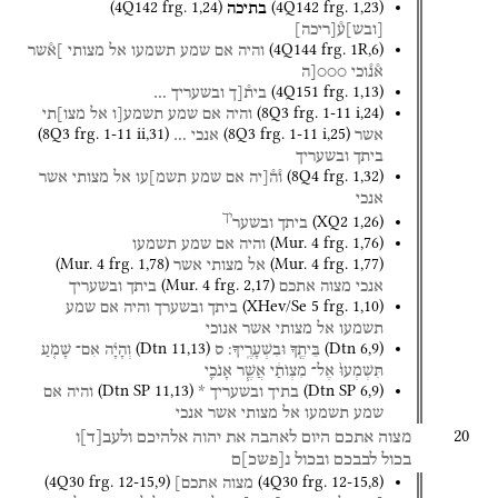
(
4Q142
frg. 1
,
24
)
(
4Q142
frg. 1
,
23
)
בתיכה
[
ובש
]
ע֯
[
ריכה
]
(
4Q144
frg. 1R
,
6
)
והיה
אם
שמע
תשמעו
אל
מצותי
]א֯שר
א֯נ֯וכי
○○○[ה
(
4Q151
frg. 1
,
13
)
בית֯[ך
ובשעריך
…
(
8Q3
frg. 1-11 i
,
24
)
והיה
אם
שמע
תשמע[ו
אל
מצו]תי
(
8Q3
frg. 1-11 ii
,
31
)
(
8Q3
frg. 1-11 i
,
25
)
אשר
אנכי
…
ביתך
ובשעריך
(
8Q4
frg. 1
,
32
)
ו֯ה֯[יה
אם
שמע
תשמ]עו
אל
מצותי
אשר
אנכי
יך
(
XQ2
1
,
26
)
ביתך
ובשער
(
Mur. 4
frg. 1
,
76
)
והיה
אם
שמע
תשמעו
(
Mur. 4
frg. 1
,
78
)
(
Mur. 4
frg. 1
,
77
)
אל
מצותי
אשר
(
Mur. 4
frg. 2
,
17
)
אנכי
מצוה
אתכם
ביתך
ובשעריך
(
XHev/Se 5
frg. 1
,
10
)
ביתך
ובשערך
והיה
אם
שמע
תשמעו
אל
מצותי
אשר
אנוכי
(
Dtn
11
,
13
)
(
Dtn
6
,
9
)
בֵּיתֶ֖ךָ
וּבִשְׁעָרֶֽיךָ׃
ס
וְהָיָ֗ה
אִם־
שָׁמֹ֤עַ
תִּשְׁמְעוּ֙
אֶל־
מִצְוֺתַ֔י
אֲשֶׁ֧ר
אָנֹכִ֛י
(
Dtn SP
11
,
13
)
(
Dtn SP
6
,
9
)
בתיך
ובשעריך
*
והיה
אם
שמע
תשמעו
אל
מצותי
אשר
אנכי
20
מצוה
אתכם
היום
לאהבה
את
יהוה
אלהיכם
ולעב
[
ד
]
ו
בכול
לבבכם
ובכול
נ
[
פשכ
]
ם
(
4Q30
frg. 12-15
,
9
)
(
4Q30
frg. 12-15
,
8
)
מצוה
אתכם]