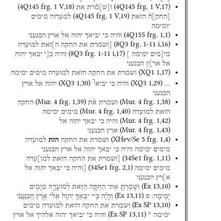
(
4Q145
frg. 1 V
,
18
)
(
4Q145
frg. 1 V
,
17
)
ו
[
ש
]
מ֯רת
את
(
4Q145
frg. 1 V
,
19
)
[
החק
]
ה֯
הזאת
למעדוה
מימים
יומימה
(
4Q155
frg. 1
,
1
)
והיה
כי
יביאך
יהוה
אל
ארץ
הכנעני
(
8Q3
frg. 1-11 i
,
16
)
[ושמרת
את
החקה
ה]זאת
למועדה
(
8Q3
frg. 1-11 i
,
17
)
מי[מים
ימימה
]
והיה
כ[י
יבאך
יהוה
אל
אר]ץ
הכנעני
(
XQ1
1
,
17
)
ושמרת
את
החקה
הזאת
למועדה
מימים
ימימה
ך
(
XQ3
1
,
30
)
(
XQ3
1
,
29
)
…
והיה
כי
יביא
יהוה
אל
ארץ
הכנעני
(
Mur. 4
frg. 1
,
39
)
(
Mur. 4
frg. 1
,
38
)
ושמרת
א֯ת
החקה
(
Mur. 4
frg. 1
,
40
)
הזאת
למועדה
מימים
ימימה
(
Mur. 4
frg. 1
,
42
)
והיה
כי
יבאך
יהוה
אל
(
Mur. 4
frg. 1
,
43
)
ארץ
הכנעני
(
XHev/Se 5
frg. 1
,
4
)
ושמרת
את
החקה
הזת
למועדה
מימים
ימימה
והיה
כי
יבאך
יהוה
אל
ארץ
הכנעני
(
34Se1
frg. 1
,
11
)
[ושמרת
את
החקה
הזאת
למו]עדה
(
34Se1
frg. 2
,
1
)
מימים
ימימה
[והיה
כי
יבאך
יהוה
אל
א]רץ
הכנעני
(
Ex
13
,
10
)
וְשָׁמַרְתָּ֛
אֶת־
הַחֻקָּ֥ה
הַזֹּ֖את
לְמוֹעֲדָ֑הּ
מִיָּמִ֖ים
(
Ex
13
,
11
)
יָמִֽימָה׃
ס
וְהָיָ֞ה
כִּֽי־
יְבִֽאֲךָ֤
יְהוָה֙
אֶל־
אֶ֣רֶץ
הַֽכְּנַעֲנִ֔י
(
Ex SP
13
,
10
)
ושמרת
את
החקה
הזאת
למועדה
מימים
(
Ex SP
13
,
11
)
ימימה
*
והיה
כי
יביאך
יהוה
אלהיך
אל
ארץ