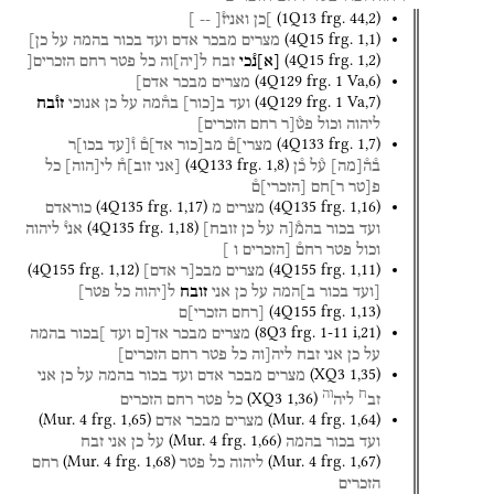
(
1Q13
frg. 44
,
2
)
]כן
ואניז֯[
--
]
(
4Q15
frg. 1
,
1
)
מצרים
מבכר
אדם
ועד
בכור
בהמה
על
כן]
(
4Q15
frg. 1
,
2
)
[
א
]
נ֯כי
זבח
ל
[
יה
]
וה
כל
פטר
רחם
הזכרים[
(
4Q129
frg. 1 Va
,
6
)
מצרים
מבכר
אדם]
(
4Q129
frg. 1 Va
,
7
)
ועד
ב
[
כור
]
בה֯מה
על
כן
אנוכי
זו֯בח
ליהוה
וכול
פט֯[ר
רחם
הזכרים]
(
4Q133
frg. 1
,
7
)
מצרי]ם֯
מב[כור
אד]ם֯
ו֯[עד
בכו]ר
(
4Q133
frg. 1
,
8
)
ב֯ה֯
[
מה
]
ע֯ל
כ֯ן
[אני
זוב]ח֯
לי
[
הוה
]
כל
פ[טר
ר]חם
[
הזכרי
]
ם֯
(
4Q135
frg. 1
,
17
)
(
4Q135
frg. 1
,
16
)
מצרים
מ
כוראדם
(
4Q135
frg. 1
,
18
)
ועד
בכור
בהמ֯[ה
על
כן
זובח]
אני֯
ליהוה
וכול
פטר
רחם֯
[הזכרים
ו
]
(
4Q155
frg. 1
,
12
)
(
4Q155
frg. 1
,
11
)
מצרים
מבכ[ר
אדם]
[ועד
בכור
ב]המה
על
כן
אני
זובח
ל[יהוה
כל
פטר]
(
4Q155
frg. 1
,
13
)
[רחם
הזכרי]ם
(
8Q3
frg. 1-11 i
,
21
)
מצרים
מבכר
אד[ם
ועד
]בכור
בהמה
על
כן
אני
זבח
ליה[וה
כל
פטר
רחם
הזכרים]
(
XQ3
1
,
35
)
מצרים
מבכר
אדם
ועד
בכור
בהמה
על
כן
אני
ח
וה
(
XQ3
1
,
36
)
זב
ליה
כל
פטר
רחם
הזכרים
(
Mur. 4
frg. 1
,
65
)
(
Mur. 4
frg. 1
,
64
)
מצרים
מבכר
אדם
(
Mur. 4
frg. 1
,
66
)
ועד
בכור
בהמה
על
כן
אני
זבח
(
Mur. 4
frg. 1
,
68
)
(
Mur. 4
frg. 1
,
67
)
ליהוה
כל
פטר
רחם
הזכרים