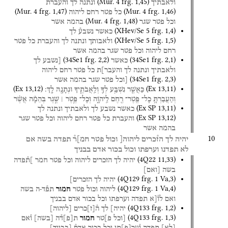
(
Mur. 4
frg. 1
,
45
)
ולאבתיך
ונתנה
לך
והעברת
(
Mur. 4
frg. 1
,
47
)
(
Mur. 4
frg. 1
,
46
)
כל
פטר
רחם
ליהוה
(
Mur. 4
frg. 1
,
48
)
וכל
פטר
שגר
בהמה
אשר
(
XHev/Se 5
frg. 1
,
4
)
כאשר
נשבע֯
לך
(
XHev/Se 5
frg. 1
,
5
)
ולאבותך
ונתנה
לך
והעברת
כל
פטר
רחם
ליהוה
וכל
פטר
שגר
בהמה
אשר
(
34Se1
frg. 2
,
2
)
(
34Se1
frg. 2
,
1
)
כאשר
[נשבע
לך
ולאבתיך
ונתנה
לך
והעבר]ת
כל
פטר
רחם
ליהוה
(
34Se1
frg. 2
,
3
)
[וכל
פטר
שגר
בהמה
אשר
(
Ex
13
,
12
)
(
Ex
13
,
11
)
כַּאֲשֶׁ֛ר
נִשְׁבַּ֥ע
לְךָ֖
וְלַֽאֲבֹתֶ֑יךָ
וּנְתָנָ֖הּ
לָֽךְ׃
וְהַעֲבַרְתָּ֥
כָל־
פֶּֽטֶר־
רֶ֖חֶם
לַֽיהֹוָ֑ה
וְכָל־
פֶּ֣טֶר ׀
שֶׁ֣גֶר
בְּהֵמָ֗ה
אֲשֶׁ֨ר
(
Ex SP
13
,
11
)
כאשר
נשבע
לך
ולאבתיך
ונתנה
לך
(
Ex SP
13
,
12
)
והעברת
כל
פטר
רחם
ליהוה
וכל
פטר
שגר
בהמה
אשר
10
יהיה
לך
הז֯כרים
ליהוה[
וכול
פטר
חמ]ר֯
תפדה
בשה
אם
לא
תפדנו
וערפתו
וכול
בכור
אדם
בבניך
(
4Q22
11
,
33
)
יהיה
לך
הזכרים
ליהוה
וכל
פטר
חמר
]ת֯פדה
בשה
[
ואם
]
(
4Q129
frg. 1 Va
,
3
)
יהיה
לך
הזכרים]
(
4Q129
frg. 1 Va
,
4
)
ליהוה
וכול
פטר
חמור
תפ֯ד
ה
בשה
ואם
לו֯[א
תפדה
וערפתו
וכל
בכור
אדם
בבניך
(
4Q133
frg. 1
,
2
)
יהיה]
לך
ה֯
[
ז
]
כרים
[
ליהוה
]
(
4Q133
frg. 1
,
3
)
[וכל
פ]טר
חמור
ת
[
פ
]
ד֯ה
[
בשה
]
ו֯אם
[
לא
]
תפדה
ו֯ער
[
פ
]
תו
וכל
בכור
אדם֯
[
בבניך
]