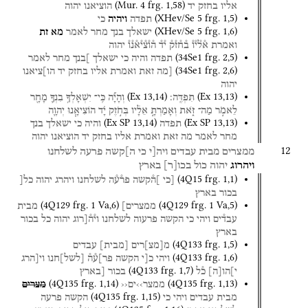
(
Mur. 4
frg. 1
,
58
)
אליו
בחזק
יד
הוציאנו
יהוה
(
XHev/Se 5
frg. 1
,
5
)
תפדה
ויהיה
כי
(
XHev/Se 5
frg. 1
,
6
)
ישאלך
בנך
מחר
לאמר
מא
זת
ואמרת
א֯ל֯י֯ו֯
ב֯ח֯ז֯ק֯
י֯ד֯
ה֯ו֯צ֯י֯א֯נ֯ו֯
יהוה
(
34Se1
frg. 2
,
5
)
תפדה
והיה
כי
ישאלך
]בנך
מחר
לאמר
(
34Se1
frg. 2
,
6
)
[מה
זאת
ואמרת
אליו
בחזק
יד
הו]ציאנו
יהוה
(
Ex
13
,
14
)
(
Ex
13
,
13
)
תִּפְדֶּֽה׃
וְהָיָ֞ה
כִּֽי־
יִשְׁאָלְךָ֥
בִנְךָ֛
מָחָ֖ר
לֵאמֹ֣ר
מַה־
זֹּ֑את
וְאָמַרְתָּ֣
אֵלָ֔יו
בְּחֹ֣זֶק
יָ֗ד
הוֹצִיאָ֧נוּ
יְהוָ֛ה
(
Ex SP
13
,
14
)
(
Ex SP
13
,
13
)
תפדה
והיה
כי
ישאלך
בנך
מחר
לאמר
מה
זאת
ואמרת
אליו
בחזק
יד
הוציאנו
יהוה
12
ממצרים
מבית
עבדים
ויה[י
כי
ה]קשה
פרעה
לשלחנו
ויהרוג
יהוה
כול
בכו
[
ר
]
בארץ
(
4Q15
frg. 1
,
1
)
[כי
]ה֯קשה
פר֯ע֯ה
לשלחנו
ויהרג
יהוה
כל[
בכור
בארץ
(
4Q129
frg. 1 Va
,
6
)
(
4Q129
frg. 1 Va
,
5
)
ממצרים]
מבית
עבד֯ים
ויהי
כי
הקשה
פרעוה
לשלחנו
וי֯ה֯[רוג
יהוה
כל
בכור
בארץ
(
4Q133
frg. 1
,
5
)
מ
[
מצ
]
רים
[
מבית
]
עבדים
(
4Q133
frg. 1
,
6
)
ויהי
כ[י
הקשה
פר]ע֯ה֯
[
לשל
]
חנו
וי[הרג
(
4Q133
frg. 1
,
7
)
י]הו
[
ה
]
כ֯ל
בכור
[בארץ
(
4Q135
frg. 1
,
14
)
(
4Q135
frg. 1
,
13
)
ממצר››ים‹‹
מצרים
(
4Q135
frg. 1
,
15
)
מבית
עבדים
ויהי
כי
הקשה
פרעה