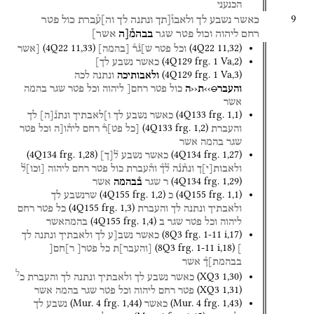
הכנעני
9
כאשר
נשבע
לך
ולאבו֯[תך
ונתנה
לך
וה]ע֯ברת
כול
פטר
רחם
ליהוה
וכול
פטר
שגר
בבהמ֯[ה
אשר]
(
4Q22
11
,
33
)
(
4Q22
11
,
32
)
וכל
פטר
ש]ג֯ר֯
[
בהמה
]
[אשר
(
4Q129
frg. 1 Va
,
2
)
כאשר
נשבע
לך]
(
4Q129
frg. 1 Va
,
3
)
ולאבותיכה
ונתנה
לכה
והעבר
○
››ת‹‹ה
כול
פטר
רחם[
ליהוה
וכל
פטר
שגר
בהמה
אשר
(
4Q133
frg. 1
,
1
)
כאשר
נשבע
לך
ו]לאבתיך
ונתנ֯
[
ה
]
לך
(
4Q133
frg. 1
,
2
)
והעברת
[כל
פט]ר֯
רחם
ליה֯ו[ה
וכל
פטר
שגר
בהמה
אשר
(
4Q134
frg. 1
,
28
)
(
4Q134
frg. 1
,
27
)
כאשר
נשבע
ל֯
[
ך
]
ולאבות
[
י
]
ך
ונת֯נ֯ה
ל֯ך֯
וה֯עברת
כול
פטר
רחם
ליהוה
[
וכו
]
ל֯
(
4Q134
frg. 1
,
29
)
ר
שגר
ב֯בהמה
אשר
(
4Q155
frg. 1
,
2
)
(
4Q155
frg. 1
,
1
)
כ
שרנשבע
לך
(
4Q155
frg. 1
,
3
)
ולאבתיך
ונתנה
לך
והעברת
כל
פטר
רחם
(
4Q155
frg. 1
,
4
)
ליהוה
וכל
פטר
שגר
ב
בהמהאשר
(
8Q3
frg. 1-11 i
,
17
)
כאשר
נשב[ע
לך
ולאבתיך
ונתנה
לך
(
8Q3
frg. 1-11 i
,
18
)
]
[
והעבר
]
ת
כל
פטר[
ר]חם[
בבהמת]ך֯
אשר
ל
(
XQ3
1
,
30
)
כאשר
נשבע
לך
ולאבתיך
ונתנה
לך
והעברת
כ
(
XQ3
1
,
31
)
פטר
רחם
ליהוה
וכל
פטר
שגר
בהמה
אשר
(
Mur. 4
frg. 1
,
44
)
(
Mur. 4
frg. 1
,
43
)
כאשר
נשבע
לך