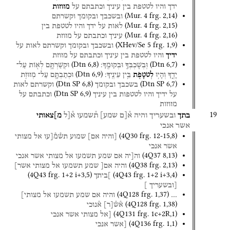
ידך
והיו
לטטפת
בין
עיניך
וכתבתם
על
מזוזות
(
Mur. 4
frg. 2
,
14
)
ובשכבך
ובקומך
וקשרתם
(
Mur. 4
frg. 2
,
15
)
לאות
על
ידך
והיו
לטטפת
בין
(
Mur. 4
frg. 2
,
16
)
עיניך
וכתבתם
על
מזוזת
(
XHev/Se 5
frg. 1
,
9
)
ובשכבך
ובקומך
וקשרתם
לאות
על
ידיך
והיו
לטטפת
בין
עיניך
וכתבתם
על
מזוזת
(
Dtn
6
,
8
)
(
Dtn
6
,
7
)
וּֽבְשָׁכְבְּךָ֖
וּבְקוּמֶֽךָ׃
וּקְשַׁרְתָּ֥ם
לְא֖וֹת
עַל־
(
Dtn
6
,
9
)
יָדֶ֑ךָ
וְהָי֥וּ
לְטֹטָפֹ֖ת
בֵּ֥ין
עֵינֶֽיךָ׃
וּכְתַבְתָּ֛ם
עַל־
מְזוּזֹ֥ת
(
Dtn SP
6
,
8
)
(
Dtn SP
6
,
7
)
בשכבך
ובקומך
וקשרתם
לאות
(
Dtn SP
6
,
9
)
על
ידיך
והיו
לטטפות
בין
עיניך
וכתבתם
על
מזוזות
19
בתך
ובשעריך
והיה
א֯[ם
שמע]
ת֯שמעו
א֯[ל
מ]צאותי
אשר
אנכי
(
4Q30
frg. 12-15
,
8
)
[והיה
אם]
שמוע
תש֯מ֯[עו
אל
מצותי
אשר
אנכי
(
4Q37
8
,
13
)
וה[יה
אם
שמע
תשמעו
אל
מצותי
אשר
אנכי
(
4Q38
frg. 2
,
13
)
והיה
אם[
שמע
תשמעו
אל
מצותי
אשר]
(
4Q43
frg. 1+2 i+3
,
5
)
(
4Q43
frg. 1+2 i+3
,
4
)
]ביתך
[ובשעריך
]
(
4Q128
frg. 1
,
37
)
…
והיה
אם
שמע
תשמעו
אל
מצותי]
(
4Q128
frg. 1
,
38
)
א֯ש֯
[
ר
]
א֯נוכי
(
4Q131
frg. 1c+2R
,
1
)
[אל
מצותי
אשר
אנכי
(
4Q136
frg. 1
,
1
)
[אשר
אנכי