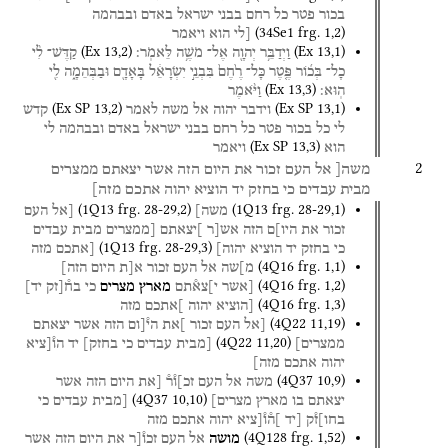
בכור
פטר
כל
רחם
בבני
ישראל
באדם
ובבהמה
(
34Se1
frg. 1
,
2
)
[לי
הוא
ויאמר
(
Ex
13
,
2
)
(
Ex
13
,
1
)
וַיְדַבֵּ֥ר
יְהוָ֖ה
אֶל־
מֹשֶׁ֥ה
לֵּאמֹֽר׃
קַדֶּשׁ־
לִ֨י
כָל־
בְּכ֜וֹר
פֶּ֤טֶר
כָּל־
רֶ֙חֶם֙
בִּבְנֵ֣י
יִשְׂרָאֵ֔ל
בָּאָדָ֖ם
וּבַבְּהֵמָ֑ה
לִ֖י
(
Ex
13
,
3
)
הֽוּא׃
וַיֹּ֨אמֶר
(
Ex SP
13
,
2
)
(
Ex SP
13
,
1
)
וידבר
יהוה
אל
משה
לאמר
קדש
לי
כל
בכור
פטר
כל
רחם
בבני
ישראל
באדם
ובבהמה
לי
(
Ex SP
13
,
3
)
הוא
ויאמר
2
משה[
אל
העם
זכור
את
היום
הזה
אשר
יצאתם
ממצרים
מבית
עבדים
כי
בחזק
יד
הוציא
יהוה
אתכם
מזה]
(
1Q13
frg. 28-29
,
2
)
(
1Q13
frg. 28-29
,
1
)
משה]
[אל
העם
זכור
את
היו]ם
הזה
אש[ר
]יצאתם
[ממצרים
מבית
עבדים
(
1Q13
frg. 28-29
,
3
)
כי
בחזק
יד
הוציא
יהוה]
[אתכם
מזה
(
4Q16
frg. 1
,
1
)
מ]שה
אל
העם
זכור
א[ת
היום
הזה]
(
4Q16
frg. 1
,
2
)
[אשר
י]צא֯תם
מארץ
מצרים
כי
בח֯[זק
יד]
(
4Q16
frg. 1
,
3
)
[הוציא
יהוה
]אתכם
מזה
(
4Q22
11
,
19
)
[אל
העם
זכור
]את
הי֯[ום
הזה
אשר
יצאתם
(
4Q22
11
,
20
)
ממצרים]
[מבית
עבדים
כי
בחזק]
יד
הו֯[ציא
יהוה
אתכם
מזה]
(
4Q37
10
,
9
)
משה
אל
העם
זכ]ו֯ר֯
[את
היום
הזה
אשר
(
4Q37
10
,
10
)
יצאתם
בו
מארץ
מצרים]
[מבית
עבדים
כי
בחו]ז֯ק
[יד
]ה֯ו֯[ציא
יהוה
אתכם
מזה
(
4Q128
frg. 1
,
52
)
מושה
אל
העם
זכו֯[ר
את
היום
הזה
אשר