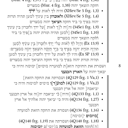
יהוה
בפיך
כי
ביד
(
Mur. 4
frg. 1
,
38
)
חזקה
הוצאך
יהוה
ממצרים
(
XHev/Se 5
frg. 1
,
3
)
והיה
לך
לאות
על
י֯ד֯י֯ך֯
(
XHev/Se 5
frg. 1
,
4
)
ולאזכרון
בין
עיניך
למען
תהיה
תרות
יהוה
בפיך
כי
ביד
חזקה
הציאך
יהוה
ממצרים
(
34Se1
frg. 1
,
9
)
וה]יה
ל[ך
לאות
]על
ידך
ולזכרון
בין
עיניך
(
34Se1
frg. 1
,
10
)
[למען
תהיה
תורת
יהוה
ב]פיך
כי
ביד
ח֯ז֯קה
הוצאך
יהוה
ממצרים
(
Ex
13
,
9
)
וְהָיָה֩
לְךָ֨
לְא֜וֹת
עַל־
יָדְךָ֗
וּלְזִכָּרוֹן֙
בֵּ֣ין
עֵינֶ֔יךָ
לְמַ֗עַן
תִּהְיֶ֛ה
תּוֹרַ֥ת
יְהוָ֖ה
בְּפִ֑יךָ
כִּ֚י
בְּיָ֣ד
חֲזָקָ֔ה
הוֹצִֽאֲךָ֥
יְהֹוָ֖ה
מִמִּצְרָֽיִם׃
(
Ex SP
13
,
9
)
והיו
לך
לאות
על
ידיך
ולזכרון
בין
עיניך
למען
תהיה
תורת
יהוה
בפיך
כי
ביד
חזקה
הוציאך
יהוה
ממצרים
8
ושמרת
את
החוקה
הזא[ת
למועדה
מימים]
ימימה
והיה
כי
יבאך
יהוה
על
הארץ
הכנעני
(
4Q129
frg. 1 Va
,
1
)
ושמרתה
את
החקה
הזאת]
(
4Q129
frg. 1 Va
,
2
)
למוע֯
[
ד
]
ו
מימים
יו֯מימוה
והיה
כי
יביאכה[
יהוה
אל
ארץ
הכנעני
(
4Q133
frg. 1
,
1
)
[
והיה
]
כ֯י
יביאכה
יה[וה
אל
ארץ
הכנעני
(
4Q134
frg. 1
,
27
)
והיה
כי
יביאך
יהוה
אלהיך
אל
ארץ
הכנעני
(
4Q136
frg. 1
,
16
)
ושמרת
את
החקה
הזאת
למועדה
]מיומים
י
[
ומימה
]
(
4Q140
frg. 1
,
19
)
(
4Q140
frg. 1
,
18
)
ושמרתה
את
[
ה
]
ח֯וקה
הזואת
למועדוה
מ
[
יומי
]
ם
יומימוה