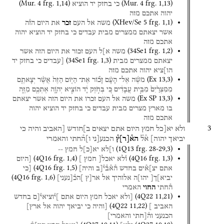
(
Mur. 4
frg. 1
,
14
)
(
Mur. 4
frg. 1
,
13
)
כי
בחזק
יד
הוציא
יהוה
אתכם
מזה
(
XHev/Se 5
frg. 1
,
1
)
משה
אל
העם
זכר
את
היום
הז֯ה
אשר
יצאתם
ממצרים
מבית
עבדים
כי
בחזק
יד
הוציא
יהוה
אתכם
מזה
(
34Se1
frg. 1
,
2
)
משה
א]ל
העם
זכור
את
היום
הזה
אשר
(
34Se1
frg. 1
,
3
)
יצאתם
ממצרים
מבית
[עבדים
כי
בחזק
יד
הו]ציא
יהוה
אתכם
מזה
(
Ex
13
,
3
)
מֹשֶׁ֜ה
אֶל־
הָעָ֗ם
זָכ֞וֹר
אֶת־
הַיּ֤וֹם
הַזֶּה֙
אֲשֶׁ֨ר
יְצָאתֶ֤ם
מִמִּצְרַ֙יִם֙
מִבֵּ֣ית
עֲבָדִ֔ים
כִּ֚י
בְּחֹ֣זֶק
יָ֔ד
הוֹצִ֧יא
יְהֹוָ֛ה
אֶתְכֶ֖ם
מִזֶּ֑ה
(
Ex SP
13
,
3
)
משה
אל
העם
זכרו
את
היום
הזה
אשר
יצאתם
בו
מארץ
מצרים
מבית
עבדים
כי
בחזק
יד
הוציא
יהוה
אתכם
מזה
3
ולא
יא[כל
חמץ
היום
אתם
יצאים
ב]חודש
[האביב
והיה
כי
יביאך
יהוה]
א֯ל֯
הא֯
[
ר
]
ץ֯
הכנע[ני
ו]ה֯חתי
והאמרי
(
1Q13
frg. 28-29
,
3
)
ו]לא
יא
[
כ
]
ל
חמץ
--
(
4Q16
frg. 1
,
4
)
(
4Q16
frg. 1
,
3
)
ו֯לא
יאכל[
חמץ
]
[היום
(
4Q16
frg. 1
,
5
)
אתם
יצ]א֯ים
בחדש
ה֯א֯ב֯י֯[ב
והיה]
[כי
(
4Q16
frg. 1
,
6
)
יביא]ך[
יהו]ה
אלוהיך
אל
אר[ץ
]הכ֯
[
נעני
]
ה֯חתי
החוי
האמרי
(
4Q22
11
,
21
)
[ולא
יאכל
חמץ
היום
אתם
]י֯וציאי֯[ם
בחדש
(
4Q22
11
,
22
)
האביב
]
[והיה
כי
יביאך
יהוה
אל
ארץ]
הכנעני
וה֯[חתי
והאמרי]