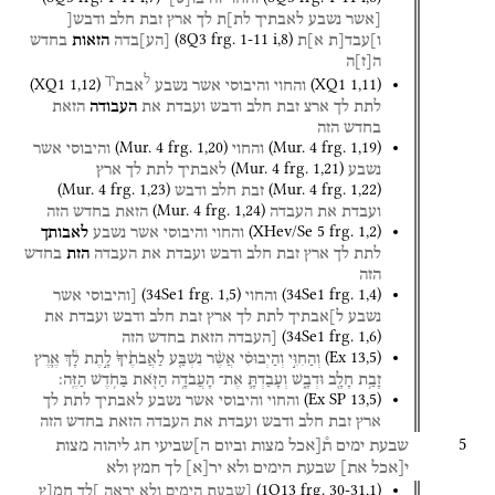
[אשר
נשבע
לאבתיך
לת]ת
לך
ארץ
זבת
חלב
ודבש[
(
8Q3
frg. 1-11 i
,
8
)
ו]עבד[ת
א]ת
[
הע
]
בדה
הזאות
בחדש
ה
[
ז
]
ה
ל
יך
(
XQ1
1
,
12
)
(
XQ1
1
,
11
)
והחוי
והיבוסי
אשר
נשבע
אבת
לתת
לך
ארצ
זבת
חלב
ודבש
ועבדת
את
העבודה
הזאת
בחדש
הזה
(
Mur. 4
frg. 1
,
20
)
(
Mur. 4
frg. 1
,
19
)
והחוי
והיבוסי
אשר
(
Mur. 4
frg. 1
,
21
)
נשבע
לאבתיך
לתת
לך
ארץ
(
Mur. 4
frg. 1
,
23
)
(
Mur. 4
frg. 1
,
22
)
זבת
חלב
ודבש
(
Mur. 4
frg. 1
,
24
)
ועבדת
את
העבדה
הזאת
בחדש
הזה
(
XHev/Se 5
frg. 1
,
2
)
והחוי
והיבוסי
אשר
נשבע
לאבותך
לתת
לך
ארץ
זבת
חלב
ודבש
ועבדת
את
העבדה
הזת
בחדש
הזה
(
34Se1
frg. 1
,
5
)
(
34Se1
frg. 1
,
4
)
והחוי
[והיבוסי
אשר
נשבע
ל]אבתיך
לתת
לך
ארץ
זבת
חלב
ודבש
ועבדת
את
(
34Se1
frg. 1
,
6
)
[העבדה
הזאת
בחדש
הזה
(
Ex
13
,
5
)
וְהַחִוִּ֣י
וְהַיְבוּסִ֗י
אֲשֶׁ֨ר
נִשְׁבַּ֤ע
לַאֲבֹתֶ֙יךָ֙
לָ֣תֶת
לָ֔ךְ
אֶ֛רֶץ
זָבַ֥ת
חָלָ֖ב
וּדְבָ֑שׁ
וְעָבַדְתָּ֛
אֶת־
הָעֲבֹדָ֥ה
הַזֹּ֖את
בַּחֹ֥דֶשׁ
הַזֶּֽה׃
(
Ex SP
13
,
5
)
והחוי
והיבוסי
אשר
נשבע
לאבתיך
לתת
לך
ארץ
זבת
חלב
ודבש
ועבדת
את
העבדה
הזאת
בחדש
הזה
5
שבעת
ימים
ת֯[אכל
מצות
וביום
ה]שביעי
חג
ליהוה
מצות
י[אכל
את]
שבעת
הימים
ולא
יר
[
א
]
לך
חמץ
ולא
(
1Q13
frg. 30-31
,
1
)
[שבעת
הימים
ולא
יראה
]לך
חמ[ץ