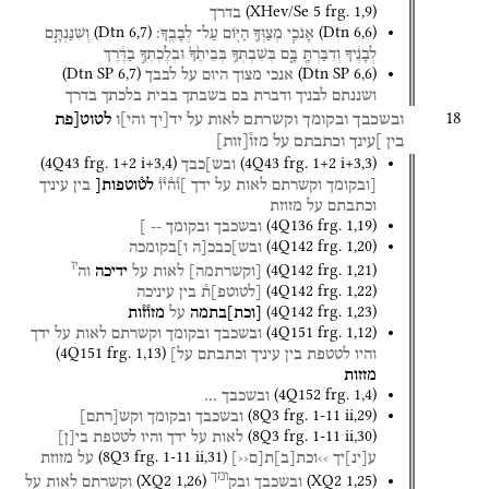
(
XHev/Se 5
frg. 1
,
9
)
בדרך
(
Dtn
6
,
7
)
(
Dtn
6
,
6
)
אָנֹכִ֧י
מְצַוְּךָ֛
הַיּ֖וֹם
עַל־
לְבָבֶֽךָ׃
וְשִׁנַּנְתָּ֣ם
לְבָנֶ֔יךָ
וְדִבַּרְתָּ֖
בָּ֑ם
בְּשִׁבְתְּךָ֤
בְּבֵיתֶ֙ךָ֙
וּבְלֶכְתְּךָ֣
בַדֶּ֔רֶךְ
(
Dtn SP
6
,
7
)
(
Dtn SP
6
,
6
)
אנכי
מצוך
היום
על
לבבך
ושננתם
לבניך
ודברת
בם
בשבתך
בבית
בלכתך
בדרך
18
ובשכבך
ובקומך
וקשרתם
לאות
על
יד[יך
והי]ו
לטוט[פת
בין
]עינך
וכתבתם
על
מזו֯
[
זות
]
(
4Q43
frg. 1+2 i+3
,
4
)
(
4Q43
frg. 1+2 i+3
,
3
)
ובש]כבך
[ובקומך
וקשרתם
לאות
על
ידך
]ו֯ה֯י֯ו֯
לט֯וטפות[
בין
עיניך
וכתבתם
על
מזוזת
(
4Q136
frg. 1
,
19
)
ובשכבך
ובקומך
--
]
(
4Q142
frg. 1
,
20
)
ובש]כבכ[ה
ו]בקומכה
יו
(
4Q142
frg. 1
,
21
)
[
וקשרתמה
]
לאות
על
ידיכה
וה
(
4Q142
frg. 1
,
22
)
[
לטוטפ
]
ת֯
בין
עיניכה
(
4Q142
frg. 1
,
23
)
[
וכת
]
בתמה
על
מזו֯ז֯ות
(
4Q151
frg. 1
,
12
)
ובשכבך
ובקומך
וקשרתם
לאות
על
ידך
(
4Q151
frg. 1
,
13
)
והיו
לטטפת
בין
עיניך
וכתבתם
על]
מזזות
(
4Q152
frg. 1
,
4
)
ובשכבך
…
(
8Q3
frg. 1-11 ii
,
29
)
ובשכבך
ובקומך
וקש
[
רתם
]
(
8Q3
frg. 1-11 ii
,
30
)
לאות
על
ידך
והיו
לטטפת
בי
[
ן
]
(
8Q3
frg. 1-11 ii
,
31
)
ע
[
ינ
]
יך
››וכת
[
ב
]
ת
[
ם‹‹
]
על
מזוזת
ומך
(
XQ2
1
,
26
)
(
XQ2
1
,
25
)
ובשכבך
ובק
וקשרתם
לאות
על