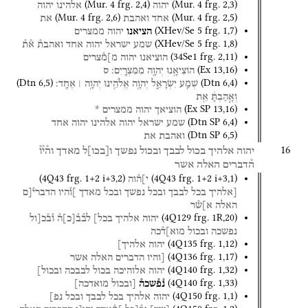
(
Mur. 4
frg. 2
,
4
)
(
Mur. 4
frg. 2
,
3
)
יהוה
אלהינו
יהוה
(
Mur. 4
frg. 2
,
6
)
(
Mur. 4
frg. 2
,
5
)
אחד
ואהבת
את
(
XHev/Se 5
frg. 1
,
7
)
הציאנו
יהוה
ממצרים
(
XHev/Se 5
frg. 1
,
8
)
שמע
ישראל
יהוה
אחד
ואהבת֯
א֯ת֯
(
34Se1
frg. 2
,
11
)
הוציאנו
יהוה
מ]מ֯צרים
(
Ex
13
,
16
)
הוֹצִיאָ֥נוּ
יְהוָ֖ה
מִמִּצְרָֽיִם׃
ס
(
Dtn
6
,
5
)
(
Dtn
6
,
4
)
שְׁמַ֖ע
יִשְׂרָאֵ֑ל
יְהוָ֥ה
אֱלֹהֵ֖ינוּ
יְהוָ֥ה ׀
אֶחָֽד׃
וְאָ֣הַבְתָּ֔
אֵ֖ת
(
Ex SP
13
,
16
)
הוציאך
יהוה
ממצרים
*
(
Dtn SP
6
,
4
)
שמע
ישראל
יהוה
אלהינו
יהוה
אחד
(
Dtn SP
6
,
5
)
ואהבת
את
16
יהוה
אלהיך
בכול
לבבך
ובכול
נפשך
ו
[
בכו
]
ל
מאדך
וה֯י֯ו֯
ה֯דברים
האלה
אשר
(
4Q43
frg. 1+2 i+3
,
2
)
(
4Q43
frg. 1+2 i+3
,
1
)
י]ה֯וה
[אלהיך
בכל
לבבך
ובכל
נפשך
ובכל
מאדך
]ו֯היו
הדברי֯[ם
האלה
א]ש֯ר
(
4Q129
frg. 1R
,
20
)
יהוה
אלהיך
בכל]
לב֯ב֯
[
כ
]
ה֯
ו֯ב֯כ[ול
נפשכה
ובכול
מוא]ד֯כה
(
4Q135
frg. 1
,
12
)
יהוה
אלהיך]
(
4Q136
frg. 1
,
17
)
[והיו
הדברים
האלה
אשר
(
4Q140
frg. 1
,
32
)
יהוה
אלוהיכה
בכול
לבבכה
ובכול]
(
4Q140
frg. 1
,
33
)
נ֯פ֯שכה֯
[ובכול
מואדכה]
(
4Q150
frg. 1
,
1
)
יהוה
אלהיך
בכל
לבבך
ובכל
נפ]