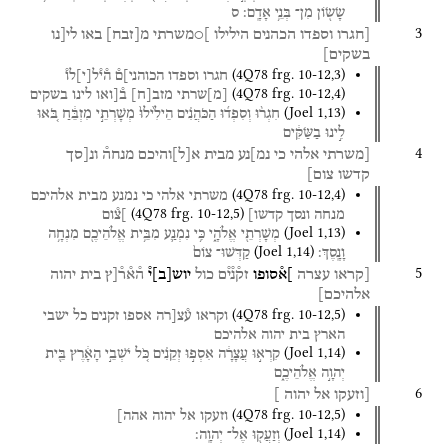
שָׂשׂ֖וֹן
מִן־
בְּנֵ֥י
אָדָֽם׃
ס
3
[חגרו
וספדו
הכהנים
הילילו
]○משרתי
מ
[
זבח
]
באו
לי[נו
בשקים]
(
4Q78
frg. 10-12
,
3
)
חגרו
וספדו
הכוהני]ם֯
ה֯י֯ל
[
י
]
לו֯
(
4Q78
frg. 10-12
,
4
)
[
מ
]
שרתי
מזב
[
ח
]
ב֯[ואו
לינו
בשקים
(
Joel
1
,
13
)
חִגְר֨וּ
וְסִפְד֜וּ
הַכֹּהֲנִ֗ים
הֵילִ֙ילוּ֙
מְשָׁרְתֵ֣י
מִזְבֵּ֔חַ
בֹּ֚אוּ
לִ֣ינוּ
בַשַּׂקִּ֔ים
4
[משרתי
אלהי
כי
נמ]נע
מבית
א
[
ל
]
והיכם
מנחה֯
ונ[סך
קדשו
צום]
(
4Q78
frg. 10-12
,
4
)
משרתי
אלהי
כי
נמנע
מבית
אלהיכם
(
4Q78
frg. 10-12
,
5
)
מנחה
ונסך
קדשו]
]צ֯ום
(
Joel
1
,
13
)
מְשָׁרְתֵ֖י
אֱלֹהָ֑י
כִּ֥י
נִמְנַ֛ע
מִבֵּ֥ית
אֱלֹהֵיכֶ֖ם
מִנְחָ֥ה
(
Joel
1
,
14
)
וָנָֽסֶךְ׃
קַדְּשׁוּ־
צוֹם֙
5
[קראו
עצרה
]א֯סופו
זק֯נ֯י֯ם
כול
יוש
[
ב
]
י֯
ה֯א֯ר֯[ץ
בית
יהוה
אלהיכם]
(
4Q78
frg. 10-12
,
5
)
וקראו
ע֯צ[רה
אספו
זקנים
כל
ישבי
הארץ
בית
יהוה
אלהיכם
(
Joel
1
,
14
)
קִרְא֣וּ
עֲצָרָ֔ה
אִסְפ֣וּ
זְקֵנִ֗ים
כֹּ֚ל
יֹשְׁבֵ֣י
הָאָ֔רֶץ
בֵּ֖ית
יְהוָ֣ה
אֱלֹהֵיכֶ֑ם
6
[וזעקו
אל
יהוה
]
(
4Q78
frg. 10-12
,
5
)
וזעקו
אל
יהוה
אהה]
(
Joel
1
,
14
)
וְזַעֲק֖וּ
אֶל־
יְהוָֽה׃