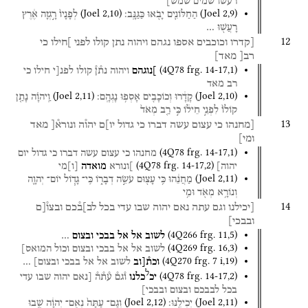
רעשו
שמים
שמש]
(
Joel
2
,
10
)
(
Joel
2
,
9
)
הַחַלּוֹנִ֛ים
יָבֹ֖אוּ
כַּגַּנָּֽב׃
לְפָנָיו֙
רָ֣גְזָה
אֶ֔רֶץ
רָעֲשׁ֖וּ
…
12
[קדרו
וכוכבים
אספו
נגהם
ויהוה
נתן
קולו
לפני
]חילו
כי
רב[
מאד]
(
4Q78
frg. 14-17
,
1
)
]נוגהם
ויהוה
נת֯ן֯
קולו
לפנ[י
חילו
כי
רב
מאד
(
Joel
2
,
11
)
(
Joel
2
,
10
)
קָדָ֔רוּ
וְכוֹכָבִ֖ים
אָסְפ֥וּ
נָגְהָֽם׃
וַֽיהוָ֗ה
נָתַ֤ן
קוֹלוֹ֙
לִפְנֵ֣י
חֵיל֔וֹ
כִּ֣י
רַ֤ב
מְאֹד֙
13
[מחנהו
כי
עצום
עשה
דברו
כי
גדול
יו]ם
יהו֯ה
ונורא֯[
מאד
ומי]
(
4Q78
frg. 14-17
,
1
)
מחנהו
כי
עצום
עשה
דברו
כי
גדול
יום
(
4Q78
frg. 14-17
,
2
)
יהוה]
]ונורא
מואדה
[
ו
]
מי
(
Joel
2
,
11
)
מַחֲנֵ֔הוּ
כִּ֥י
עָצ֖וּם
עֹשֵׂ֣ה
דְבָר֑וֹ
כִּֽי־
גָד֧וֹל
יוֹם־
יְהוָ֛ה
וְנוֹרָ֥א
מְאֹ֖ד
וּמִ֥י
14
[יכילנו
וגם
עתה
נאם
יהוה
שבו
עדי
בכל
לב]ב֯כם
ובצו֯[ם
ובבכי]
(
4Q266
frg. 11
,
5
)
לשוב
אל
אל
בבכי
ובצום
…
(
4Q269
frg. 16
,
3
)
לשוב
אל
אל
בבכי
ובצום
וכול
המואס]
(
4Q270
frg. 7 i
,
19
)
וכת֯[וב
לשוב
אל
אל
בבכי
ובצום]
…
ל
(
4Q78
frg. 14-17
,
2
)
יכ
כלנו
ו֯גם֯
ע֯ת֯ה֯
[נאם
יהוה
שבו
עדי
בכל
לבבכם
ובצום
ובבכי]
(
Joel
2
,
12
)
(
Joel
2
,
11
)
יְכִילֶֽנּוּ׃
וְגַם־
עַתָּה֙
נְאֻם־
יְהוָ֔ה
שֻׁ֥בוּ