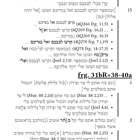
עָדַ֖י
בְּכָל־
לְבַבְכֶ֑ם
וּבְצ֥וֹם
וּבְבְכִ֖י
15
[ובמספד
וקרעו
לבבכם
ואל
בגדיכם
ושובו
]אל
יהוה
אלוה֯
[
יכם
]
קרעו
לבבכם
ואל
בגדיכם
(
4Q266
frg. 11
,
5
)
…
(
4Q269
frg. 16
,
2
)
…
קרעו
לבבכם
וא]ל
(
4Q269
frg. 16
,
3
)
[בגדיכם
…
(
4Q270
frg. 7 i
,
19
)
קרעו
לבבכם
ואל
בגדיכם
…
ב
(
4Q78
frg. 14-17
,
3
)
]ובמספד
וקרעו
לב
כמה
ואל
גדיכ֯[מה
ושובו
אל
יהוה
אלהיכם
…
(
Joel
2
,
13
)
(
Joel
2
,
12
)
וּבְמִסְפֵּֽד׃
וְקִרְע֤וּ
לְבַבְכֶם֙
וְאַל־
בִּגְדֵיכֶ֔ם
וְשׁ֖וּבוּ
אֶל־
יְהוָ֣ה
אֱלֹֽהֵיכֶ֑ם
…
frg. 31bR+38-40a
1
[וגם
מה
אתם
לי
צר
וצידון
ו]כ֯ול
גלילת
פלשת֯[
הגמול
אתם
משלמים
עלי]
(
Mur. 88
2
,
24
)
(
Mur. 88
2
,
23
)
…
וגם
מה
אתם
לי֯
צר
וצידון
וכל
גלילות
פלשת
הג֯מול
אתם
מ֯שלמים
עלי
(
Joel
4
,
4
)
וְ֠גַם
מָה־
אַתֶּ֥ם
לִי֙
צֹ֣ר
וְצִיד֔וֹן
וְכֹ֖ל
גְּלִיל֣וֹת
פְּלָ֑שֶׁת
הַגְּמ֗וּל
אַתֶּם֙
מְשַׁלְּמִ֣ים
עָלָ֔י
2
[ואם
גמלים
אתם
עלי
קל
מ]ה֯ר
אשיב
ג֯[מולכם
בראשכם
אשר
כספי]
(
Mur. 88
2
,
25
)
ואם
גמלים
[
א
]
תם
עלי
קל
מהרה
אשיב
(
Mur. 88
2
,
26
)
גמלכם
[
בראש
]
כם
אשר
כספ֯י֯