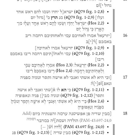
גדול
י]ו֯ם
(
4Q79
frg. 1-2
,
8
)
ישרא[ל
יחדו
ושמו
להם
ראש
אחד
(
4Q79
frg. 1-2
,
9
)
ועלו]
מנ
הרץ
כי֯
[גדול
יום
(
Hos
2
,
2
)
יִשְׂרָאֵל֙
יַחְדָּ֔ו
וְשָׂמ֥וּ
לָהֶ֛ם
רֹ֥אשׁ
אֶחָ֖ד
וְעָל֣וּ
מִן־
הָאָ֑רֶץ
כִּ֥י
גָד֖וֹל
י֥וֹם
16
[יזרעאל
אמרו
לאחיכם
עמי
ולאחותיכם
רחמה
ריב
באמכם
]ר֯
[
י
]
ב
(
4Q79
frg. 1-2
,
9
)
יזרעאל
אמרו
לאחיכה]
(
4Q79
frg. 1-2
,
10
)
עמי
ולאחו֯[תיכם
רחמה
ריבו
באמכם
ריבו]
(
Hos
2
,
3
)
(
Hos
2
,
2
)
יִזְרְעֶֽאל׃
אִמְר֥וּ
לַאֲחֵיכֶ֖ם
עַמִּ֑י
(
Hos
2
,
4
)
וְלַאֲחֽוֹתֵיכֶ֖ם
רֻחָֽמָה׃
רִ֤יבוּ
בְאִמְּכֶם֙
רִ֔יבוּ
17
[וכי
היא
לא
אשתי
ואנכי
לא
אישה
ותסר
זנוניה
מפניה
ונאפ]ו֯פ
[
י
]
ה֯
(
4Q79
frg. 1-2
,
11
)
כי
הא
לו
א֯[שתי
ואנכי
לא
אישה
(
4Q79
frg. 1-2
,
12
)
ותסר]
זנוניה
מבי[ן
פניה
ונאפופיה
(
Hos
2
,
4
)
כִּֽי־
הִיא֙
לֹ֣א
אִשְׁתִּ֔י
וְאָנֹכִ֖י
לֹ֣א
אִישָׁ֑הּ
וְתָסֵ֤ר
זְנוּנֶ֙יהָ֙
מִפָּנֶ֔יה
וְנַאֲפוּפֶ֖יהָ
18
(Add
[מבין
שדיה
פן
אפשיטנה
ערמה
והצגתיה
כיום
ושתיה
PAM-43.697-24,0)
הולדה
ושמת]י֯ה
כמדבר
(
PAM 43.697
frg. 24
,
0
)
]ל֯דה
ו֯ש֯[
--]
(
4Q79
frg. 1-2
,
13
)
(
4Q79
frg. 1-2
,
12
)
מבין
שדיה
]
פנ