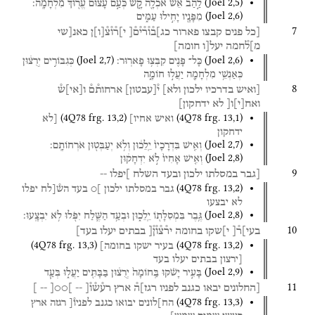
(
Joel
2
,
5
)
לַ֣הַב
אֵ֔שׁ
אֹכְלָ֖ה
קָ֑שׁ
כְּעַ֣ם
עָצ֔וּם
עֱר֖וּךְ
מִלְחָמָֽה׃
(
Joel
2
,
6
)
מִפָּנָ֖יו
יָחִ֣ילוּ
עַמִּ֑ים
7
[כל
פנים
קבצו
פארור
כג]ב֯ו֯ר֯י֯ם֯[
י]ר֯ו֯צ֯
[
ו
]
ן
כאנ[שי
מ]ל֯חמה
יעל[ו
חומה]
(
Joel
2
,
7
)
(
Joel
2
,
6
)
כָּל־
פָּנִ֖ים
קִבְּצ֥וּ
פָארֽוּר׃
כְּגִבּוֹרִ֣ים
יְרֻצ֔וּן
כְּאַנְשֵׁ֥י
מִלְחָמָ֖ה
יַעֲל֣וּ
חוֹמָ֑ה
8
[ואיש
בדרכיו
ילכון
ולא]
י֯
[
עבטון
]
ארחות֯ם֯
ו
[
אי
]
ש֯
ואח
[
י
]
ו[
לא
ידחקון]
(
4Q78
frg. 13
,
2
)
(
4Q78
frg. 13
,
1
)
ואיש
אחיו]
[לא
ידחקון
(
Joel
2
,
7
)
וְאִ֤ישׁ
בִּדְרָכָיו֙
יֵֽלֵכ֔וּן
וְלֹ֥א
יְעַבְּט֖וּן
אֹרְחוֹתָֽם׃
(
Joel
2
,
8
)
וְאִ֤ישׁ
אָחִיו֙
לֹ֣א
יִדְחָק֔וּן
9
[גבר
במסלתו
ילכון
ובעד
השלח
]יפלו
--
(
4Q78
frg. 13
,
2
)
גבר
במסלתו
ילכון
]○
בעד
הש֯[לח
יפלו
לא
יבצעו
(
Joel
2
,
8
)
גֶּ֥בֶר
בִּמְסִלָּת֖וֹ
יֵֽלֵכ֑וּן
וּבְעַ֥ד
הַשֶּׁ֛לַח
יִפֹּ֖לוּ
לֹ֥א
יִבְצָֽעוּ׃
10
בעי]ר֯[
י]שקו
בחומה
יר֯צ֯ו֯ן֯[
בבתים
יעלו
בעד]
(
4Q78
frg. 13
,
3
)
(
4Q78
frg. 13
,
2
)
בעיר
ישקו
בחומה]
[ירצון
בבתים
יעלו
בעד
(
Joel
2
,
9
)
בָּעִ֣יר
יָשֹׁ֗קּוּ
בַּֽחוֹמָה֙
יְרֻצ֔וּן
בַּבָּתִּ֖ים
יַעֲל֑וּ
בְּעַ֧ד
11
[החלונים
יבאו
כגנב
לפניו
רגז]ה֯
ארץ
רע֯ש֯ו֯[
--
]○○[
--
]
(
4Q78
frg. 13
,
3
)
הח]לונים
יבואו
כגנב
לפניו֯[
רגזה
ארץ