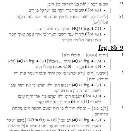
23
שמעו
דבר
י]ה֯ו֯ה
בני
ישראל
כי[
ריב]
(
Hos
4
,
1
)
שִׁמְע֥וּ
דְבַר־
יְהוָ֖ה
בְּנֵ֣י
יִשְׂרָאֵ֑ל
כִּ֣י
רִ֤יב
24
[ליהוה
עם
יושבי
הארץ
כי
אין
אמת
ואין
חסד
ואין
דע]ת
אלוה֯
[
ים
]
(
4Q78
frg. 4-7
,
1
)
[ואין
דעת
אלוהי]ם
…
(
Hos
4
,
1
)
לַֽיהוָה֙
עִם־
יוֹשְׁבֵ֣י
הָאָ֔רֶץ
כִּ֠י
אֵין־
אֱמֶ֧ת
וְֽאֵין־
חֶ֛סֶד
וְאֵֽין־
דַּ֥עַת
אֱלֹהִ֖ים
בָּאָֽרֶץ׃
frg. 8b-9
1
[והיה
]○○○[
--
ואכלו
ולא]
(
4Q78
frg. 4-7
,
7
)
(
4Q78
frg. 4-7
,
6
)
והיה
…
ואכלו]
[ולא
(
Hos
4
,
10
)
(
Hos
4
,
9
)
וְהָיָ֥ה
…
וְאָֽכְלוּ֙
וְלֹ֣א
2
[ישבעו
]הזנו
[ולא
יפרצו
כי
את
יהוה
עזבו
לשמר
זנות
ויין
ותירוש
יקח]
(
4Q78
frg. 4-7
,
7
)
ישבעו
הזנו
ולא
יפרצו
כי
את
יהוה
עזבו
לשמ]ור
זנות[
ויין
ותירוש
יקח
(
Hos
4
,
10
)
יִשְׂבָּ֔עוּ
הִזְנ֖וּ
וְלֹ֣א
יִפְרֹ֑צוּ
כִּֽי־
אֶת־
יְהוָ֥ה
עָזְב֖וּ
(
Hos
4
,
11
)
לִשְׁמֹֽר׃
זְנ֛וּת
וְיַ֥יִן
וְתִיר֖וֹשׁ
יִֽקַּֽח־
3
[
ל
]
ב
○○[
--
ומקלו
יגיד
לו
כי
רוח
זנונים
התעה
ויזנו
מתחת
אלהיהם
]
(
4Q78
frg. 4-7
,
8
)
(
4Q78
frg. 4-7
,
7
)
לב
עמי]
[בעצו
ישאל
ומקלו
יגיד
לו
כי
רוח
זנונים
התעה
ויזנו
מתחת
א]ל[והיהמה