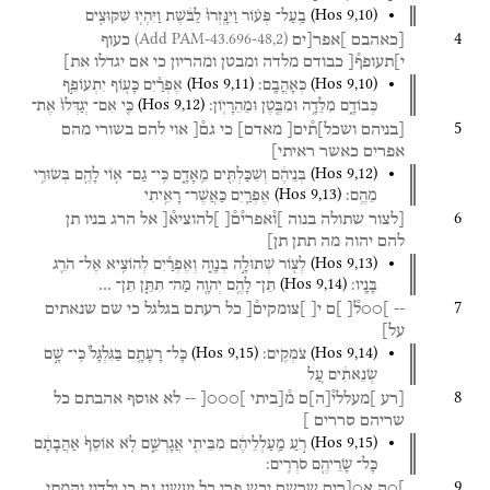
(
Hos
9
,
10
)
בַֽעַל־
פְּע֗וֹר
וַיִּנָּֽזְרוּ֙
לַבֹּ֔שֶׁת
וַיִּהְי֥וּ
שִׁקּוּצִ֖ים
4
(Add PAM-43.696-48,2)
[כאהבם
]אפר[ים
כעוף
י]תעופף֯[
כבודם
מלדה
ומבטן
ומהריון
כי
אם
יגדלו
את]
(
Hos
9
,
11
)
(
Hos
9
,
10
)
כְּאָהֳבָֽם׃
אֶפְרַ֕יִם
כָּע֖וֹף
יִתְעוֹפֵ֣ף
(
Hos
9
,
12
)
כְּבוֹדָ֑ם
מִלֵּדָ֥ה
וּמִבֶּ֖טֶן
וּמֵהֵרָיֽוֹן׃
כִּ֤י
אִם־
יְגַדְּלוּ֙
אֶת־
5
[בניהם
ושכל]ת֯ים[
מאדם]
כי
גם֯[
אוי
להם
בשורי
מהם
אפרים
כאשר
ראיתי]
(
Hos
9
,
12
)
בְּנֵיהֶ֔ם
וְשִׁכַּלְתִּ֖ים
מֵֽאָדָ֑ם
כִּֽי־
גַם־
א֥וֹי
לָהֶ֖ם
בְּשׂוּרִ֥י
(
Hos
9
,
13
)
מֵהֶֽם׃
אֶפְרַ֛יִם
כַּאֲשֶׁר־
רָאִ֥יתִי
6
[לצור
שתולה
בנוה
]ו֯אפרי֯ם֯[
]להוציא֯[
אל
הרג
בניו
תן
להם
יהוה
מה
תתן
תן]
(
Hos
9
,
13
)
לְצ֖וֹר
שְׁתוּלָ֣ה
בְנָוֶ֑ה
וְאֶפְרַ֕יִם
לְהוֹצִ֥יא
אֶל־
הֹרֵ֖ג
(
Hos
9
,
14
)
בָּנָֽיו׃
תֵּן־
לָהֶ֥ם
יְהוָ֖ה
מַה־
תִּתֵּ֑ן
תֵּן־
…
7
--
]○○ל֯[
]ם
י[
]צומקים֯[
כל
רעתם
בגלגל
כי
שם
שנאתים
על]
(
Hos
9
,
15
)
(
Hos
9
,
14
)
צֹמְקִֽים׃
כָּל־
רָעָתָ֤ם
בַּגִּלְגָּל֙
כִּֽי־
שָׁ֣ם
שְׂנֵאתִ֔ים
עַ֚ל
8
[רע
]מעללי֯
[
ה
]
ם
מ֯[ביתי
]○○○[
--
לא
אוסף
אהבתם
כל
שריהם
סררים
]
(
Hos
9
,
15
)
רֹ֣עַ
מַֽעַלְלֵיהֶ֔ם
מִבֵּיתִ֖י
אֲגָרְשֵׁ֑ם
לֹ֤א
אוֹסֵף֙
אַהֲבָתָ֔ם
כָּל־
שָׂרֵיהֶ֖ם
סֹרְרִֽים׃
9
]○ה
א○[רים
שרשם
יבש
פרי
בל
יעשון
גם
כי
ילדון
והמתי