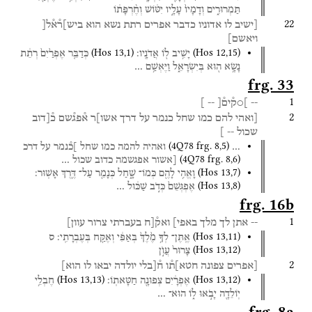
תַּמְרוּרִ֑ים
וְדָמָיו֙
עָלָ֣יו
יִטּ֔וֹשׁ
וְחֶ֨רְפָּת֔וֹ
22
[ישיב
לו
אדוניו
כדבר
אפרים
רתת
נשא
הוא
ביש]ר֯א֯ל[
ויאשם]
(
Hos
13
,
1
)
(
Hos
12
,
15
)
יָשִׁ֥יב
ל֖וֹ
אֲדֹנָֽיו׃
כְּדַבֵּ֤ר
אֶפְרַ֙יִם֙
רְתֵ֔ת
נָשָׂ֥א
ה֖וּא
בְּיִשְׂרָאֵ֑ל
וַיֶּאְשַׁ֥ם
…
frg. 33
1
--
]○ק֯ים֯[
--
]
2
[ואהי
להם
כמו
שחל
כנמר
על
דרך
אשו]ר
א֯פג֯שם
כ֯[דוב
שכול
--
]
(
4Q78
frg. 8
,
5
)
…
ואהיה
להמה
כמו
שחל
]כ֯נמר
על
דרכ
(
4Q78
frg. 8
,
6
)
[אשור
אפגשמה
כדוב
שכול
…
(
Hos
13
,
7
)
וָאֱהִ֥י
לָהֶ֖ם
כְּמוֹ־
שָׁ֑חַל
כְּנָמֵ֖ר
עַל־
דֶּ֥רֶךְ
אָשֽׁוּר׃
(
Hos
13
,
8
)
אֶפְגְּשֵׁם֙
כְּדֹ֣ב
שַׁכּ֔וּל
…
frg. 16b
1
--
אתן
לך
מלך
באפי]
ואק֯[ח
בעברתי
צרור
עוון]
(
Hos
13
,
11
)
אֶֽתֶּן־
לְךָ֥
מֶ֙לֶךְ֙
בְּאַפִּ֔י
וְאֶקַּ֖ח
בְּעֶבְרָתִֽי׃
ס
(
Hos
13
,
12
)
צָרוּר֙
עֲוֺ֣ן
2
[אפרים
צפונה
חטא]ת֯ו
ח֯[בלי
יולדה
יבאו
לו
הוא]
(
Hos
13
,
13
)
(
Hos
13
,
12
)
אֶפְרָ֔יִם
צְפוּנָ֖ה
חַטָּאתֽוֹ׃
חֶבְלֵ֥י
יֽוֹלֵדָ֖ה
יָבֹ֣אוּ
ל֑וֹ
הוּא־
…