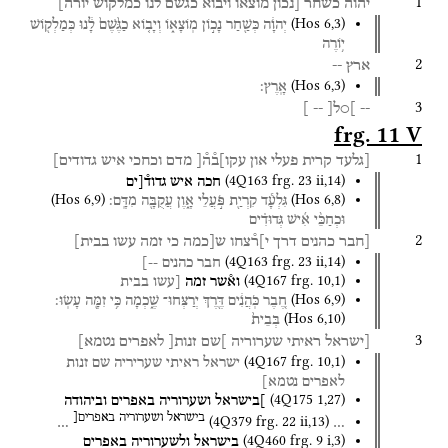
1
יהוה
כשחר
[נכון
מוצאו
ויבוא
כגשם
לנו
כמלקוש
יורה]
(
Hos
6
,
3
)
יְהוָ֔ה
כְּשַׁ֖חַר
נָכ֣וֹן
מֽוֹצָא֑וֹ
וְיָב֤וֹא
כַגֶּ֙שֶׁם֙
לָ֔נוּ
כְּמַלְק֖וֹשׁ
י֥וֹרֶה
2
ארץ
--
(
Hos
6
,
3
)
אָֽרֶץ׃
3
--
]○ל[
--
]
frg. 11 V
1
[גלעד
קרית
פעלי
און
עקו]ב֯ה֯[
מדם
וכחכי
איש
גדודים]
(
4Q163
frg. 23 ii
,
14
)
חכה
איש
גדוד֯[ים
(
Hos
6
,
9
)
(
Hos
6
,
8
)
גִּלְעָ֕ד
קִרְיַ֖ת
פֹּ֣עֲלֵי
אָ֑וֶן
עֲקֻבָּ֖ה
מִדָּֽם׃
וּכְחַכֵּ֨י
אִ֜ישׁ
גְּדוּדִ֗ים
2
[חבר
כהנים
דרך
י]ר֯צחו
ש[כמה
כי
זמה
עשו
בבית]
(
4Q163
frg. 23 ii
,
14
)
חבר
כהנים
--]
(
4Q167
frg. 10
,
1
)
וא֯שר
זמה
[עשו
בבית
(
Hos
6
,
9
)
חֶ֚בֶר
כֹּֽהֲנִ֔ים
דֶּ֖רֶךְ
יְרַצְּחוּ־
שֶׁ֑כְמָה
כִּ֥י
זִמָּ֖ה
עָשֽׂוּ׃
(
Hos
6
,
10
)
בְּבֵית֙
3
[ישראל
ראיתי
שערוריה
]שם
זנות[
לאפרים
נטמא]
(
4Q167
frg. 10
,
1
)
ישראל
ראיתי
שעריריה
שם
זנות
לאפרים
נטמא]
(
4Q175
1
,
27
)
]בישראל
ושערוריה
באפרים
וביהודה
בישראל
ושערוריה
באפרים[
(
4Q379
frg. 22 ii
,
13
)
…
…
(
4Q460
frg. 9 i
,
3
)
בישראל
ולשערוריה
באפרים