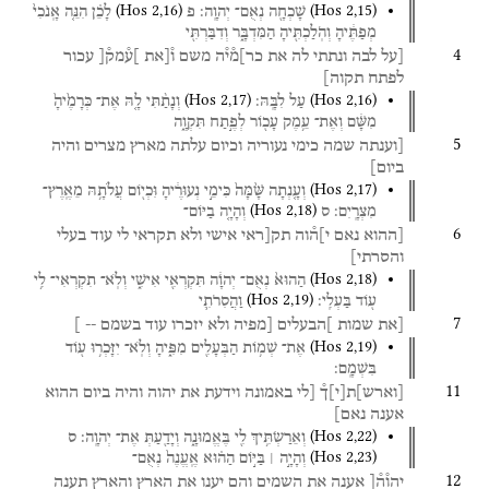
(
Hos
2
,
16
)
(
Hos
2
,
15
)
שָׁכְחָ֖ה
נְאֻם־
יְהוָֽה׃
פ
לָכֵ֗ן
הִנֵּ֤ה
אָֽנֹכִי֙
מְפַתֶּ֔יהָ
וְהֹֽלַכְתִּ֖יהָ
הַמִּדְבָּ֑ר
וְדִבַּרְתִּ֖י
4
[על
לבה
ונתתי
לה
את
כר]מ֯י֯ה
משם
ו֯[את
]ע֯מק֯[
עכור
לפתח
תקוה]
(
Hos
2
,
17
)
(
Hos
2
,
16
)
עַל
לִבָּֽהּ׃
וְנָתַ֨תִּי
לָ֤הּ
אֶת־
כְּרָמֶ֙יהָ֙
מִשָּׁ֔ם
וְאֶת־
עֵ֥מֶק
עָכ֖וֹר
לְפֶ֣תַח
תִּקְוָ֑ה
5
[וענתה
שמה
כימי
נעוריה
וכיום
עלתה
מארץ
מצרים
והיה
ביום]
(
Hos
2
,
17
)
וְעָ֤נְתָה
שָּׁ֙מָּה֙
כִּימֵ֣י
נְעוּרֶ֔יהָ
וִּכְי֖וֹם
עֲלֹתָ֥הּ
מֵאֶֽרֶץ־
(
Hos
2
,
18
)
מִצְרָֽיִם׃
ס
וְהָיָ֤ה
בַיּוֹם־
6
[ההוא
נאם
י]ה֯וה
תק[ראי
אישי
ולא
תקראי
לי
עוד
בעלי
והסרתי]
(
Hos
2
,
18
)
הַהוּא֙
נְאֻם־
יְהוָ֔ה
תִּקְרְאִ֖י
אִישִׁ֑י
וְלֹֽא־
תִקְרְאִי־
לִ֥י
(
Hos
2
,
19
)
ע֖וֹד
בַּעְלִֽי׃
וַהֲסִרֹתִ֛י
7
[את
שמות
]הבעלים
[מפיה
ולא
יזכרו
עוד
בשמם
--
]
(
Hos
2
,
19
)
אֶת־
שְׁמ֥וֹת
הַבְּעָלִ֖ים
מִפִּ֑יהָ
וְלֹֽא־
יִזָּכְר֥וּ
ע֖וֹד
בִּשְׁמָֽם׃
11
[
וארש
]
ת
[
י
]
ך֯
[לי
באמונה
וידעת
את
יהוה
והיה
ביום
ההוא
אענה
נאם]
(
Hos
2
,
22
)
וְאֵרַשְׂתִּ֥יךְ
לִ֖י
בֶּאֱמוּנָ֑ה
וְיָדַ֖עַתְּ
אֶת־
יְהוָֽה׃
ס
(
Hos
2
,
23
)
וְהָיָ֣ה ׀
בַּיּ֣וֹם
הַה֗וּא
אֶֽעֱנֶה֙
נְאֻם־
12
יהו֯ה֯[
אענה
את
השמים
והם
יענו
את
הארץ
והארץ
תענה