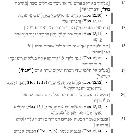
16
[אלהיך
מארץ
מצרים
עד
אושיבך
באהלים
כימי
]מ֯עלכה
מעד֯[
ודברתי
על]
(
Hos
12
,
10
)
מִצְרָ֑יִם
עֹ֛ד
אוֹשִֽׁיבְךָ֥
בָאֳהָלִ֖ים
כִּימֵ֥י
מוֹעֵֽד׃
(
Hos
12
,
11
)
וְדִבַּ֙רְתִּי֙
עַל־
17
[הנביאים
ואנכי
חזון
הרביתי
וביד
הנביאים
אדמה
]
(
Hos
12
,
11
)
הַנְּבִיאִ֔ים
וְאָנֹכִ֖י
חָז֣וֹן
הִרְבֵּ֑יתִי
וּבְיַ֥ד
הַנְּבִיאִ֖ים
אֲדַמֶּֽה׃
18
[אם
גלעד
און
אך
שוא
היו
בגלגל
שורים
זבחו
]ג֯ם֯
מזב֯
[
חותם
]
(
Hos
12
,
12
)
אִם־
גִּלְעָ֥ד
אָ֙וֶן֙
אַךְ־
שָׁ֣וְא
הָי֔וּ
בַּגִּלְגָּ֖ל
שְׁוָרִ֣ים
זִבֵּ֑חוּ
גַּ֤ם
מִזְבְּחוֹתָם֙
19
[כגלים
על
תלמי
שדי
ויברח
יעקוב
שדה
ארם
]ו֯יעבוד֯[
ישראל]
(
Hos
12
,
13
)
(
Hos
12
,
12
)
כְּגַלִּ֔ים
עַ֖ל
תַּלְמֵ֥י
שָׂדָֽי׃
וַיִּבְרַ֥ח
יַעֲקֹ֖ב
שְׂדֵ֣ה
אֲרָ֑ם
וַיַּעֲבֹ֤ד
יִשְׂרָאֵל֙
20
[באשה
ובאשה
שמר
ובנביא
העלה
יהוה
את
ישראל
מ]מ֯צר֯
[
ים
]
(
Hos
12
,
14
)
(
Hos
12
,
13
)
בְּאִשָּׁ֔ה
וּבְאִשָּׁ֖ה
שָׁמָֽר׃
וּבְנָבִ֕יא
הֶעֱלָ֧ה
יְהוָ֛ה
אֶת־
יִשְׂרָאֵ֖ל
מִמִּצְרָ֑יִם
21
[ובנביא
נשמר
הכעיס
אפרים
תמרורים
ודמיו
עליו
י]טוש
[
וחרפתו
]
(
Hos
12
,
15
)
(
Hos
12
,
14
)
וּבְנָבִ֖יא
נִשְׁמָֽר׃
הִכְעִ֥יס
אֶפְרַ֖יִם