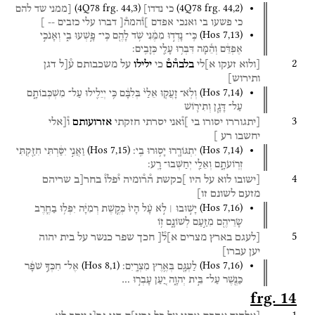
(
4Q78
frg. 44
,
3
)
(
4Q78
frg. 44
,
2
)
כי
נדדו]
[ממני
שד
להם
כי
פשעו
בי
ואנכי
אפדם
]ו֯המה֯[
דברו
עלי
כזבים
--
]
(
Hos
7
,
13
)
כִּֽי־
נָדְד֣וּ
מִמֶּ֔נִּי
שֹׁ֥ד
לָהֶ֖ם
כִּֽי־
פָ֣שְׁעוּ
בִ֑י
וְאָנֹכִ֣י
אֶפְדֵּ֔ם
וְהֵ֕מָּה
דִּבְּר֥וּ
עָלַ֖י
כְּזָבִֽים׃
2
[ולוא
זעקו
א]לי
בלבה֯ם֯
כי
ילילו
על
משכבותם
ע֯[ל
דגן
ותירוש]
(
Hos
7
,
14
)
וְלֹֽא־
זָעֲק֤וּ
אֵלַי֙
בְּלִבָּ֔ם
כִּ֥י
יְיֵלִ֖ילוּ
עַל־
מִשְׁכְּבוֹתָ֑ם
עַל־
דָּגָ֧ן
וְתִיר֛וֹשׁ
3
[יתגוררו
יסורו
בי
]ו֯אני
יסרתי
חזקתי
אזרועותם
ו֯[אלי
יחשבו
רע
]
(
Hos
7
,
15
)
(
Hos
7
,
14
)
יִתְגּוֹרָ֖רוּ
יָס֥וּרוּ
בִֽי׃
וַאֲנִ֣י
יִסַּ֔רְתִּי
חִזַּ֖קְתִּי
זְרֽוֹעֹתָ֑ם
וְאֵלַ֖י
יְחַשְּׁבוּ־
רָֽע׃
4
[ישובו
לוא
על
היו
]כקשת
ה֯ר֯ומיה
י֯פלו֯
בחר[ב
שריהם
מזעם
לשונם
זו]
(
Hos
7
,
16
)
יָשׁ֣וּבוּ ׀
לֹ֣א
עָ֗ל
הָיוּ֙
כְּקֶ֣שֶׁת
רְמִיָּ֔ה
יִפְּל֥וּ
בַחֶ֛רֶב
שָׂרֵיהֶ֖ם
מִזַּ֣עַם
לְשׁוֹנָ֑ם
ז֥וֹ
5
[לעגם
בארץ
מצרים
א]ל֯[
חכך
שפר
כנשר
על
בית
יהוה
יען
עברו]
(
Hos
8
,
1
)
(
Hos
7
,
16
)
לַעְגָּ֖ם
בְּאֶ֥רֶץ
מִצְרָֽיִם׃
אֶל־
חִכְּךָ֣
שֹׁפָ֔ר
כַּנֶּ֖שֶׁר
עַל־
בֵּ֣ית
יְהוָ֑ה
יַ֚עַן
עָבְר֣וּ
…
frg. 14