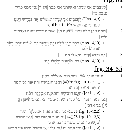
frg. 8a
1
[לעצבים
אני
עניתי
ואשורנו
אני
כבר]ו֯ש
ר֯[ענן
ממני
פריך
נמצא
מי]
(
Hos
14
,
9
)
לָֽעֲצַבִּ֑ים
אֲנִ֧י
עָנִ֣יתִי
וַאֲשׁוּרֶ֗נּוּ
אֲנִי֙
כִּבְר֣וֹשׁ
רַֽעֲנָ֔ן
(
Hos
14
,
10
)
מִמֶּ֖נִּי
פֶּרְיְךָ֥
נִמְצָֽא׃
מִ֤י
2
[חכם
ויבן
אלה
נבון
]ו֯י֯ד֯עם
כי[
ישרים
דרכי
יהוה
וצדקים
ילכו]
(
Hos
14
,
10
)
חָכָם֙
וְיָ֣בֵֽן
אֵ֔לֶּה
נָב֖וֹן
וְיֵֽדָעֵ֑ם
כִּֽי־
יְשָׁרִ֞ים
דַּרְכֵ֣י
יְהוָ֗ה
וְצַדִּקִים֙
יֵ֣לְכוּ
3
[בם
ופוש]ע֯ים֯
[יכשלו
בם
--
]
(
Hos
14
,
10
)
בָ֔ם
וּפֹשְׁעִ֖ים
יִכָּ֥שְׁלוּ
בָֽם׃
frg. 34-35
1
--
הגפן
הובי]ש֯ה֯[
והתאנה
אמללה
רמון]
(
4Q78
frg. 10-12
,
2
)
…
הגפן
הובישה
והתאנה
גם
תמר
ותפוח
אמלל]ה֯
רמון
(
Joel
1
,
12
)
הַגֶּ֣פֶן
הוֹבִ֔ישָׁה
וְהַתְּאֵנָ֖ה
אֻמְלָ֑לָה
רִמּ֞וֹן
2
[גם
תמר
ותפוח
כל
עצי
השדה
יבשו
]כי
הביש
ש֯ש
[
ו
]
ן
מ֯[ן
בני
אדם
]
(
4Q78
frg. 10-12
,
2
)
גם
תמר
ותפוח
אמלל]ה֯
רמון
(
4Q78
frg. 10-12
,
3
)
[גם
תמר
ותפוח
כול
]עצי
השדה
י֯ב[שו
כי
הביש
ששון
מן
בני
אדם
(
Joel
1
,
12
)
גַּם־
תָּמָ֣ר
וְתַפּ֗וּחַ
כָּל־
עֲצֵ֤י
הַשָּׂדֶה֙
יָבֵ֔שׁוּ
כִּֽי־
הֹבִ֥ישׁ