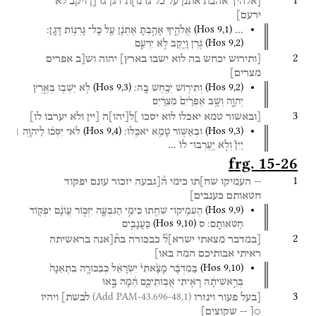
1
[אלהיך
אהבת
אתנן
על
כל
גרנו]ת
דגן
גר[ן
ויקב
לא
ירעם]
(
Hos
9
,
1
)
…
אֱלֹהֶ֑יךָ
אָהַ֣בְתָּ
אֶתְנָ֔ן
עַ֖ל
כָּל־
גָּרְנ֥וֹת
דָּגָֽן׃
(
Hos
9
,
2
)
גֹּ֥רֶן
וָיֶ֖קֶב
לֹ֣א
יִרְעֵ֑ם
2
[ותירוש
יכחש
בה
לוא
ישבו
בארץ]
יהוה
וש[ב
אפרים
מצרים]
(
Hos
9
,
3
)
(
Hos
9
,
2
)
וְתִיר֖וֹשׁ
יְכַ֥חֶשׁ
בָּֽהּ׃
לֹ֥א
יֵשְׁב֖וּ
בְּאֶ֣רֶץ
יְהוָ֑ה
וְשָׁ֤ב
אֶפְרַ֙יִם֙
מִצְרַ֔יִם
3
[ובאשור
טמא
יאכלו
לוא
יסכו
]ל
[
יהו
]
ה
[יין
ולא
יערבו
לו]
(
Hos
9
,
4
)
(
Hos
9
,
3
)
וּבְאַשּׁ֖וּר
טָמֵ֥א
יֹאכֵֽלוּ׃
לֹא־
יִסְּכ֨וּ
לַיהוָ֥ה ׀
יַיִן֮
וְלֹ֣א
יֶֽעֶרְבוּ־
לוֹ֒
…
frg. 15-26
1
--
העמיקו
שח]תו
כימי
ה֯[גבעה
יזכור
עונם
יפקוד
חטאותם
כענבים]
(
Hos
9
,
9
)
הֶעְמִֽיקוּ־
שִׁחֵ֖תוּ
כִּימֵ֣י
הַגִּבְעָ֑ה
יִזְכּ֣וֹר
עֲוֺנָ֔ם
יִפְק֖וֹד
(
Hos
9
,
10
)
חַטֹּאותָֽם׃
ס
כַּעֲנָבִ֣ים
2
[במדבר
מצאתי
ישרא]ל֯
כבכורה
בת֯[אנה
בראשיתה
ראיתי
אבותיכם
המה
באו]
(
Hos
9
,
10
)
בַּמִּדְבָּ֗ר
מָצָ֙אתִי֙
יִשְׂרָאֵ֔ל
כְּבִכּוּרָ֤ה
בִתְאֵנָה֙
בְּרֵ֣אשִׁיתָ֔הּ
רָאִ֖יתִי
אֲבֽוֹתֵיכֶ֑ם
הֵ֜מָּה
בָּ֣אוּ
3
(Add PAM-43.696-48,1)
[בעל
פעור
וינזרו
לבשת]
ויהיו
○[
--
שקוצים]