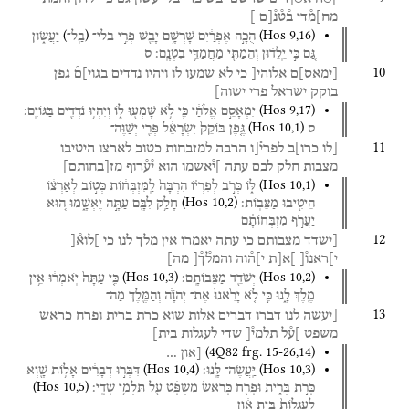
מח]מ֯די
ב֯ט֯נ֯[ם
]
)
(
(
Hos
9
,
16
)
הֻכָּ֣ה
אֶפְרַ֔יִם
שָׁרְשָׁ֥ם
יָבֵ֖שׁ
פְּרִ֣י
בלי־
בַֽל־
יַעֲשׂ֑וּן
גַּ֚ם
כִּ֣י
יֵֽלֵד֔וּן
וְהֵמַתִּ֖י
מַחֲמַדֵּ֥י
בִטְנָֽם׃
ס
10
[
ימאס
]
ם
אלוהי[
כי
לא
שמעו
לו
ויהיו
נדדים
בגוי]ם֯
גפן
בוקק
ישראל
פרי
ישוה]
(
Hos
9
,
17
)
יִמְאָסֵ֣ם
אֱלֹהַ֔י
כִּ֛י
לֹ֥א
שָׁמְע֖וּ
ל֑וֹ
וְיִהְי֥וּ
נֹדְדִ֖ים
בַּגּוֹיִֽם׃
(
Hos
10
,
1
)
ס
גֶּ֤פֶן
בּוֹקֵק֙
יִשְׂרָאֵ֔ל
פְּרִ֖י
יְשַׁוֶּה־
11
[לו
כרו]ב
לפרי֯[ו
הרבה
למזבחות
כטוב
לארצו
היטיבו
מצבות
חלק
לבם
עתה
]י֯אשמו
הוא
י֯ע֯רוף
מז
[
בחותם
]
(
Hos
10
,
1
)
לּ֑וֹ
כְּרֹ֣ב
לְפִרְי֗וֹ
הִרְבָּה֙
לַֽמִּזְבְּח֔וֹת
כְּט֣וֹב
לְאַרְצ֔וֹ
(
Hos
10
,
2
)
הֵיטִ֖יבוּ
מַצֵּבֽוֹת׃
חָלַ֥ק
לִבָּ֖ם
עַתָּ֣ה
יֶאְשָׁ֑מוּ
ה֚וּא
יַעֲרֹ֣ף
מִזְבְּחוֹתָ֔ם
12
[ישדד
מצבותם
כי
עתה
יאמרו
אין
מלך
לנו
כי
]לוא֯[
י]ראנו֯[
]א[ת
י]ה֯וה
והמל֯ך֯[
מה]
(
Hos
10
,
3
)
(
Hos
10
,
2
)
יְשֹׁדֵ֖ד
מַצֵּבוֹתָֽם׃
כִּ֤י
עַתָּה֙
יֹֽאמְר֔וּ
אֵ֥ין
מֶ֖לֶךְ
לָ֑נוּ
כִּ֣י
לֹ֤א
יָרֵ֙אנוּ֙
אֶת־
יְהֹוָ֔ה
וְהַמֶּ֖לֶךְ
מַה־
13
[יעשה
לנו
דברו
דברים
אלות
שוא
כרת
ברית
ופרח
כראש
משפט
]ע֯ל
תלמי֯[
שדי
לעגלות
בית]
(
4Q82
frg. 15-26
,
14
)
[און
…
(
Hos
10
,
4
)
(
Hos
10
,
3
)
יַּֽעֲשֶׂה־
לָּֽנוּ׃
דִּבְּר֣וּ
דְבָרִ֔ים
אָל֥וֹת
שָׁ֖וְא
(
Hos
10
,
5
)
כָּרֹ֣ת
בְּרִ֑ית
וּפָרַ֤ח
כָּרֹאשׁ֙
מִשְׁפָּ֔ט
עַ֖ל
תַּלְמֵ֥י
שָׂדָֽי׃
לְעֶגְלוֹת֙
בֵּ֣ית אָ֔וֶן