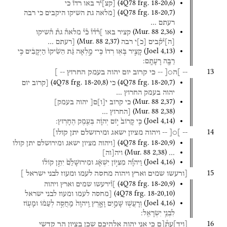
(
4Q78
frg. 18-20
,
6
)
[
קצ
]
י֯ר
באו
רדו֯
כי
(
4Q78
frg. 18-20
,
7
)
[מלאה
גת
השיקו
היקבים
כי
רבה
רעתם
…
(
Mur. 88
2
,
36
)
קציר
באו
]ר֯ד֯ו֯
כ֯י֯
מלאה֯
גת֯
ה֯שיקו
(
Mur. 88
2
,
37
)
[
ה
]
י֯ק֯בים
[
כ
]
י
רבה
[רעתם
…
(
Joel
4
,
13
)
קָצִ֑יר
בֹּ֤אֽוּ
רְדוּ֙
כִּֽי־
מָ֣לְאָה
גַּ֔ת
הֵשִׁ֙יקוּ֙
הַיְקָבִ֔ים
כִּ֥י
רַבָּ֖ה
רָעָתָֽם׃
13
--
]ה○[
--
כי
קרוב
יום
יהוה
בעמק
החרוץ
--
]
(
4Q78
frg. 18-20
,
8
)
(
4Q78
frg. 18-20
,
7
)
כי
[קרוב
יום
יהוה
בעמק
החרוץ
…
(
Mur. 88
2
,
37
)
כי
קרוב
י
[
ו
]
ם[
יהוה
בעמק]
(
Mur. 88
2
,
38
)
[החרוץ
…
(
Joel
4
,
14
)
כִּ֤י
קָרוֹב֙
י֣וֹם
יְהוָ֔ה
בְּעֵ֖מֶק
הֶחָרֽוּץ׃
14
--
]○[
--
ויהוה
מציון
ישאג
ומירושלם
יתן
קולו]
(
4Q78
frg. 18-20
,
9
)
[ויהוה
מציון
ישאג
ומירושלם
יתן
קולו
(
Mur. 88
2
,
38
)
…
ויה
[
וה
]
(
Joel
4
,
16
)
וַיהוָ֞ה
מִצִּיּ֣וֹן
יִשְׁאָ֗ג
וּמִירוּשָׁלִַ֙ם֙
יִתֵּ֣ן
קוֹל֔וֹ
15
[ורעשו
שמים
וארץ
ויהוה
מחסה
לעמו
ומעוז
לבני
ישראל
]
(
4Q78
frg. 18-20
,
9
)
]ו֯ירעשו
שמים
וארץ
ויהוה
(
4Q78
frg. 18-20
,
10
)
[מחסה
לעמו
ומעוז
לבני
ישראל
(
Joel
4
,
16
)
וְרָעֲשׁ֖וּ
שָׁמַ֣יִם
וָאָ֑רֶץ
וַֽיהוָה֙
מַֽחֲסֶ֣ה
לְעַמּ֔וֹ
וּמָע֖וֹז
לִבְנֵ֥י
יִשְׂרָאֵֽל׃
16
[
ויד
]
עת֯[ם
כי
אני
יהוה
אלהיכם
שכן
בציון
הר
קדשי