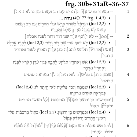
frg. 30b+31aR+36-37
1
--
כשחר
פרש
ע]ל֯
ה[הרים
עם
רב
ועצום
כמהו
לא
נהיה]
(
4Q177
frg. 1-4
,
3
)
נהיה
…
(
Joel
2
,
2
)
וַעֲרָפֶ֔ל
כְּשַׁ֖חַר
פָּרֻ֣שׂ
עַל־
הֶֽהָרִ֑ים
עַ֚ם
רַ֣ב
וְעָצ֔וּם
כָּמֹ֗הוּ
לֹ֤א
נִֽהְיָה֙
מִן־
הָ֣עוֹלָ֔ם
וְאַֽחֲרָיו֙
2
--
]○○[
--
לא
י]ו֯סף
ע[ד
שני
דור
ודור
לפניו
אכלה]
(
Joel
2
,
3
)
(
Joel
2
,
2
)
לֹ֣א
יוֹסֵ֔ף
עַד־
שְׁנֵ֖י
דּ֥וֹר
וָדֽוֹר׃
לְפָנָיו֙
אָ֣כְלָה
3
[אש
ו]אחרי֯ו֯[
תלהט
להב]ה
כגן
ע[דן
הארץ
לפניו
ואחריו
מדבר]
(
Joel
2
,
3
)
אֵ֔שׁ
וְאַחֲרָ֖יו
תְּלַהֵ֣ט
לֶֽהָבָ֑ה
כְּגַן־
עֵ֨דֶן
הָאָ֜רֶץ
לְפָנָ֗יו
וְאַֽחֲרָיו֙
מִדְבַּ֣ר
4
[שממה
וג]ם
פליט[ה
לוא
הית]ה
ל[ו
כמראה
סוסים
מראהו]
(
Joel
2
,
4
)
(
Joel
2
,
3
)
שְׁמָמָ֔ה
וְגַם־
פְּלֵיטָ֖ה
לֹא־
הָ֥יְתָה
לּֽוֹ׃
כְּמַרְאֵ֥ה
סוּסִ֖ים
מַרְאֵ֑הוּ
5
[וכפרשים
כן
ירוצון
כקו]ל֯[
מרכבות
]ע֯ל
ראשי
ההרים
ירקד֯ו֯ן֯[
כקול]
(
Joel
2
,
5
)
(
Joel
2
,
4
)
וּכְפָרָשִׁ֖ים
כֵּ֥ן
יְרוּצֽוּן׃
כְּק֣וֹל
מַרְכָּב֗וֹת
עַל־
רָאשֵׁ֤י
הֶֽהָרִים֙
יְרַקֵּד֔וּן
כְּקוֹל֙
ל֯
6
[להב
אש
אכלה
קש
כעם
]ע֯צ֯ו֯ם֯
ע֯ר֯
[
וך
]
מ֯ל
[
ח
]
מ֯ה֯
מ֯פ֯נ֯יו
יחילו[
עמים]