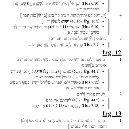
)
(
(
Hos
6
,
10
)
יִשְׂרָאֵ֔ל
רָאִ֖יתִי
שעריריה
שַׁעֲרֽוּרִיָּ֑ה
שָׁ֚ם
זְנ֣וּת
לְאֶפְרַ֔יִם
נִטְמָ֖א
4
[ישראל
גם
יהודה
שת
קציר
לך
בשו]ב֯י
ש֯[בות
עמי
]
(
4Q167
frg. 10
,
2
)
ישראל
פש֯[רו
--]
(
Hos
6
,
11
)
(
Hos
6
,
10
)
יִשְׂרָאֵֽל׃
גַּם־
יְהוּדָ֕ה
שָׁ֥ת
קָצִ֖יר
לָ֑ךְ
בְּשׁוּבִ֖י
שְׁב֥וּת
עַמִּֽי׃
פ
5
כרפאי]
לי֯[שראל
ונגלה
עון
אפרים]
(
Hos
7
,
1
)
כְּרָפְאִ֣י
לְיִשְׂרָאֵ֗ל
וְנִגְלָ֞ה
עֲוֺ֤ן
אֶפְרַ֙יִם֙
…
frg. 12
1
[כאשר
ילכו
אפרוש
עליהם
רשתי
כעוף
השמים
אורידם
איסרם
כ]ש֯מע
(
4Q78
frg. 44
,
2
)
(
4Q78
frg. 44
,
1
)
כאשר]
[ילכו
אפרוש
עליהם
רשתי
--
]○
אור[ידם
איסרם
כשמע
(
Hos
7
,
12
)
כַּאֲשֶׁ֣ר
יֵלֵ֗כוּ
אֶפְר֤וֹשׂ
עֲלֵיהֶם֙
רִשְׁתִּ֔י
כְּע֥וֹף
הַשָּׁמַ֖יִם
אֽוֹרִידֵ֑ם
אַיְסִרֵ֕ם
כְּשֵׁ֖מַע
2
[לעדתם
אוי
]להם
(
4Q78
frg. 44
,
2
)
לעדתם
אוי
להם
(
Hos
7
,
13
)
(
Hos
7
,
12
)
לַעֲדָתָֽם׃
ס
א֤וֹי
לָהֶם֙
frg. 13
1
[כי
נדדו
ממני
שוד
לה]ם
כי
פשעו
בי
ו֯א֯[נוכי
אפ]ד֯ם֯[
והמה
דברו
עלי
כזבים
]