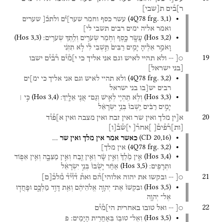
ר]ב֯ים
ת
[
שבי
]
(
4Q78
frg. 3
,
1
)
עשר
כסף
וחמר
שער]י֯ם
ולתכ֯[
שערים
ואמר
אליה
ימים
רבים
תשבי
לי]
(
Hos
3
,
3
)
(
Hos
3
,
2
)
עָשָׂ֖ר
כָּ֑סֶף
וְחֹ֥מֶר
שְׂעֹרִ֖ים
וְלֵ֥תֶךְ
שְׂעֹרִֽים׃
וָאֹמַ֣ר
אֵלֶ֗יהָ
יָמִ֤ים
רַבִּים֙
תֵּ֣שְׁבִי
לִ֔י
לֹ֣א
תִזְנִ֔י
19
○[
--
ולא
תהיי
לאיש
וגם
אני
אליך
כי
י]מ֯י֯ם
ר֯ב֯י֯ם
ישבו
[בני
ישראל]
(
4Q78
frg. 3
,
2
)
ולא
תהיי
לאיש
וגם
אני
אליך
כי
ימ]ים
רבים
יש[בו
בני
ישראל
(
Hos
3
,
4
)
(
Hos
3
,
3
)
וְלֹ֥א
תִֽהְיִ֖י
לְאִ֑ישׁ
וְגַם־
אֲנִ֖י
אֵלָֽיִךְ׃
כִּ֣י ׀
יָמִ֣ים
רַבִּ֗ים
יֵֽשְׁבוּ֙
בְּנֵ֣י
יִשְׂרָאֵ֔ל
20
א[ין
מלך
ואין
שר
ואין
זבח
ואין
מצבה
ואין
א]פ֯ו֯ד
[
ות
]
ר֯פ֯ים֯[
]אחר֯[
י]ש֯ב֯
[
ו
]
(
CD
20
,
16
)
כאשר
אמר
אין
מלך
ואין
שר
…
(
4Q78
frg. 3
,
2
)
אין
מלך]
(
Hos
3
,
4
)
אֵ֥ין
מֶ֙לֶךְ֙
וְאֵ֣ין
שָׂ֔ר
וְאֵ֥ין
זֶ֖בַח
וְאֵ֣ין
מַצֵּבָ֑ה
וְאֵ֥ין
אֵפ֖וֹד
(
Hos
3
,
5
)
וּתְרָפִֽים׃
אַחַ֗ר
יָשֻׁ֙בוּ֙
בְּנֵ֣י
יִשְׂרָאֵ֔ל
21
○[
--
ובקשו
את
יהוה
אלוהי]ה֯ם
ואת֯
ד֯ו֯י֯ד֯
מ֯לכ֯
[
ם
]
(
Hos
3
,
5
)
וּבִקְשׁוּ֙
אֶת־
יְהוָ֣ה
אֱלֹהֵיהֶ֔ם
וְאֵ֖ת
דָּוִ֣ד
מַלְכָּ֑ם
וּפָחֲד֧וּ
אֶל־
יְהוָ֛ה
22
○[
--
ואל
טובו
באחרית
הי]מ֯י֯ם
(
Hos
3
,
5
)
וְאֶל־
טוּב֖וֹ
בְּאַחֲרִ֥ית
הַיָּמִֽים׃
פ