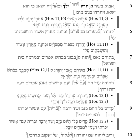
]י֯הוה[
5
[אבוא
בעיר
א]חריו
ילך֯
וכא֯ר֯[יה
ישאג
כי
הוא
ישאג
ויחרדו
בנים
מים
]
(
Hos
11
,
10
)
(
Hos
11
,
9
)
אָב֖וֹא
בְּעִֽיר׃
אַחֲרֵ֧י
יְהוָ֛ה
יֵלְכ֖וּ
כְּאַרְיֵ֣ה
יִשְׁאָ֑ג
כִּֽי־
ה֣וּא
יִשְׁאַ֔ג
וְיֶחֶרְד֥וּ
בָנִ֖ים
מִיָּֽם׃
6
[יחרדו
]כ֯צפרים
ממצ֯ר֯י֯ם֯[
וכיונה
מארץ
אשור
והושבתים
על]
(
Hos
11
,
11
)
יֶחֶרְד֤וּ
כְצִפּוֹר֙
מִמִּצְרַ֔יִם
וּכְיוֹנָ֖ה
מֵאֶ֣רֶץ
אַשּׁ֑וּר
וְהוֹשַׁבְתִּ֥ים
עַל־
7
[בתיהם
נאם
]י֯הוה
ס[בבוני
בכחש
אפרים
ובמרמה
בית
ישראל]
(
Hos
12
,
1
)
(
Hos
11
,
11
)
בָּתֵּיהֶ֖ם
נְאֻם־
יְהוָֽה׃
ס
סְבָבֻ֤נִי
בְכַ֙חַשׁ֙
אֶפְרַ֔יִם
וּבְמִרְמָ֖ה
בֵּ֣ית
יִשְׂרָאֵ֑ל
8
[ויהודה
עוד
רד
]ע֯ם֯
א֯ל[
ועם
קדושים
נאמן
אפרים
רעה
רוח
ורדף]
(
Hos
12
,
1
)
וִֽיהוּדָ֗ה
עֹ֥ד
רָד֙
עִם־
אֵ֔ל
וְעִם־
קְדוֹשִׁ֖ים
נֶאֱמָֽן׃
(
Hos
12
,
2
)
אֶפְרַ֜יִם
רֹעֶ֥ה
ר֙וּחַ֙
וְרֹדֵ֣ף
9
[קדים
כל
היום
כזב
ושד
ירבה
ו]ב֯רי֯ת[
עם
אשור
יכרתו
]○○[
--
למצרים
יובל]
(
Hos
12
,
2
)
קָדִ֔ים
כָּל־
הַיּ֕וֹם
כָּזָ֥ב
וָשֹׁ֖ד
יַרְבֶּ֑ה
וּבְרִית֙
עִם־
אַשּׁ֣וּר
יִכְרֹ֔תוּ
וְשֶׁ֖מֶן
לְמִצְרַ֥יִם
יוּבָֽל׃
ו
10
[וריב
ליהוה
עם
יהודה
ו]ל֯פ֯קוד֯[
על
יעקוב
כדרכי]