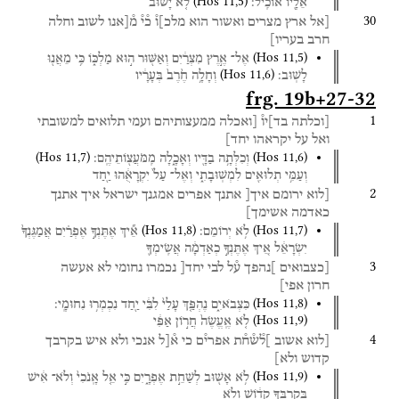
(
Hos
11
,
5
)
אֵלָ֖יו
אוֹכִֽיל׃
לֹ֤א
יָשׁוּב֙
30
[אל
ארץ
מצרים
ואשור
הוא
מלכ]ו֯
כ֯י֯
מ֯[אנו
לשוב
וחלה
חרב
בעריו]
(
Hos
11
,
5
)
אֶל־
אֶ֣רֶץ
מִצְרַ֔יִם
וְאַשּׁ֖וּר
ה֣וּא
מַלְכּ֑וֹ
כִּ֥י
מֵאֲנ֖וּ
(
Hos
11
,
6
)
לָשֽׁוּב׃
וְחָלָ֥ה
חֶ֙רֶב֙
בְּעָרָ֔יו
frg. 19b+27-32
1
[וכלתה
בד]יו֯
[ואכלה
ממעצותיהם
ועמי
תלואים
למשובתי
ואל
על
יקראהו
יחד]
(
Hos
11
,
7
)
(
Hos
11
,
6
)
וְכִלְּתָ֥ה
בַדָּ֖יו
וְאָכָ֑לָה
מִֽמֹּעֲצ֖וֹתֵיהֶֽם׃
וְעַמִּ֥י
תְלוּאִ֖ים
לִמְשֽׁוּבָתִ֑י
וְאֶל־
עַל֙
יִקְרָאֻ֔הוּ
יַ֖חַד
2
[לוא
ירומם
איך[
אתנך
אפרים
אמגנך
ישראל
איך
אתנך
כאדמה
אשימך]
(
Hos
11
,
8
)
(
Hos
11
,
7
)
לֹ֥א
יְרוֹמֵם׃
אֵ֞יךְ
אֶתֶּנְךָ֣
אֶפְרַ֗יִם
אֲמַגֶּנְךָ֙
יִשְׂרָאֵ֔ל
אֵ֚יךְ
אֶתֶּנְךָ֣
כְאַדְמָ֔ה
אֲשִֽׂימְךָ֖
3
[כצבואים
]נהפך
ע֯ל
לבי
יחד[
נכמרו
נחומי
לא
אעשה
חרון
אפי]
(
Hos
11
,
8
)
כִּצְבֹאיִ֑ם
נֶהְפַּ֤ךְ
עָלַי֙
לִבִּ֔י
יַ֖חַד
נִכְמְר֥וּ
נִחוּמָֽי׃
(
Hos
11
,
9
)
לֹ֤א
אֶֽעֱשֶׂה֙
חֲר֣וֹן
אַפִּ֔י
4
[לוא
אשוב
]ל֯ש֯ח֯ת
אפרי֯ם
כי
א֯[ל
אנכי
ולא
איש
בקרבך
קדוש
ולא]
(
Hos
11
,
9
)
לֹ֥א
אָשׁ֖וּב
לְשַׁחֵ֣ת
אֶפְרָ֑יִם
כִּ֣י
אֵ֤ל
אָֽנֹכִי֙
וְלֹא־
אִ֔ישׁ
בְּקִרְבְּךָ֣
קָד֔וֹשׁ
וְלֹ֥א