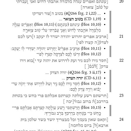
20
[עונתם
ואפרים
עגלה
מלמדה
אהבתי
לדוש
ואני
]ע֯ברתי
על
ט֯ו֯ב[
צוארה]
(
4Q266
frg. 2 i
,
22
)
…
בטוב
ה]צור
ויצדיקו
(
CD
1
,
19
)
בטוב
הצואר
…
(
Hos
10
,
11
)
)
(
(
Hos
10
,
10
)
עינתם
עוֹנֹתָֽם׃
וְאֶפְרַ֜יִם
עֶגְלָ֤ה
מְלֻמָּדָה֙
אֹהַ֣בְתִּי
לָד֔וּשׁ
וַאֲנִ֣י
עָבַ֔רְתִּי
עַל־
ט֖וּב
צַוָּארָ֑הּ
21
[ארכיב
אפרים
יחרוש
יהודה
ישדד
לו
יעקב
ז]רעו
לכם
לצדק֯[ה
קצרו
לפי]
(
Hos
10
,
11
)
אַרְכִּ֤יב
אֶפְרַ֙יִם֙
יַחֲר֣וֹשׁ
יְהוּדָ֔ה
יְשַׂדֶּד־
ל֖וֹ
יַעֲקֹֽב׃
(
Hos
10
,
12
)
זִרְע֨וּ
לָכֶ֤ם
לִצְדָקָה֙
קִצְר֣וּ
לְפִי־
22
[חסד
נירו
לכם
ניר
ועת
לדרוש
את
יהוה
עד
י]בוא
וירו
צדק[
]ל֯כ֯ם֯[
]
(
4Q266
frg. 3 ii
,
17
)
יורה
הצדק
…
(
CD
6
,
11
)
יורה
הצדק
…
(
Hos
10
,
12
)
חֶ֔סֶד
נִ֥ירוּ
לָכֶ֖ם
נִ֑יר
וְעֵת֙
לִדְר֣וֹשׁ
אֶת־
יְהוָ֔ה
עַד־
יָב֕וֹא
וְיֹרֶ֥ה
צֶ֖דֶק
לָכֶֽם׃
23
[חרשתם
רשע
עולתה
קצרתם
אכלתם
פרי
כחש
כי
בטחת
בדרככ]ה֯
ברוב
גבור֯[יכה
]
(
Hos
10
,
13
)
חֲרַשְׁתֶּם־
רֶ֛שַׁע
עַוְלָ֥תָה
קְצַרְתֶּ֖ם
אֲכַלְתֶּ֣ם
פְּרִי־
כָ֑חַשׁ
כִּֽי־
בָטַ֥חְתָּ
בְדַרְכְּךָ֖
בְּרֹ֥ב
גִּבּוֹרֶֽיךָ׃
24
[וקאם
שאון
בעמך
וכל
מבצריך
יושד
כשד
שלמן
בית
ארבא]ל[
ביום
מלחמה]