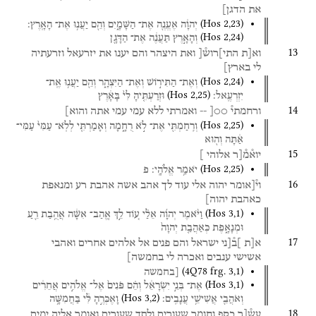
את
הדגן]
(
Hos
2
,
23
)
יְהוָ֔ה
אֶעֱנֶ֖ה
אֶת־
הַשָּׁמָ֑יִם
וְהֵ֖ם
יַעֲנ֥וּ
אֶת־
הָאָֽרֶץ׃
(
Hos
2
,
24
)
וְהָאָ֣רֶץ
תַּעֲנֶ֔ה
אֶת־
הַדָּגָ֖ן
13
וא[ת
התי]רוש֯[
ואת
היצהר
והם
יענו
את
יזרעאל
וזרעתיה
לי
בארץ]
(
Hos
2
,
24
)
וְאֶת־
הַתִּיר֣וֹשׁ
וְאֶת־
הַיִּצְהָ֑ר
וְהֵ֖ם
יַעֲנ֥וּ
אֶֽת־
(
Hos
2
,
25
)
יִזְרְעֶֽאל׃
וּזְרַעְתִּ֤יהָ
לִּי֙
בָּאָ֔רֶץ
14
ורחמתי֯
○○[
--
ואמרתי
ללא
עמי
עמי
אתה
והוא]
(
Hos
2
,
25
)
וְרִֽחַמְתִּ֖י
אֶת־
לֹ֣א
רֻחָ֑מָה
וְאָמַרְתִּ֤י
לְלֹֽא־
עַמִּי֙
עַמִּי־
אַ֔תָּה
וְה֖וּא
15
יוא֯מ֯[ר
אלוהי
]
(
Hos
2
,
25
)
יֹאמַ֥ר
אֱלֹהָֽי׃
פ
16
וי֯[אומר
יהוה
אלי
עוד
לך
אהב
אשה
אהבת
רע
ומנאפת
כאהבת
יהוה]
(
Hos
3
,
1
)
וַיֹּ֨אמֶר
יְהוָ֜ה
אֵלַ֗י
ע֚וֹד
לֵ֣ךְ
אֱ‍ֽהַב־
אִשָּׁ֔ה
אֲהֻ֥בַת
רֵ֖עַ
וּמְנָאָ֑פֶת
כְּאַהֲבַ֤ת
יְהוָה֙
17
א[ת
]ב֯[ני
ישראל
והם
פנים
אל
אלהים
אחרים
ואהבי
אשישי
ענבים
ואכרה
לי
בחמשה]
(
4Q78
frg. 3
,
1
)
[בחמשה
(
Hos
3
,
1
)
אֶת־
בְּנֵ֣י
יִשְׂרָאֵ֔ל
וְהֵ֗ם
פֹּנִים֙
אֶל־
אֱלֹהִ֣ים
אֲחֵרִ֔ים
(
Hos
3
,
2
)
וְאֹהֲבֵ֖י
אֲשִׁישֵׁ֥י
עֲנָבִֽים׃
וָאֶכְּרֶ֣הָ
לִּ֔י
בַּחֲמִשָּׁ֥ה
18
עש֯[ר
כסף
וחומר
שעורים
ולתך
שעורים
ואומר
אליה
ימים