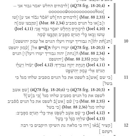
(
4Q78
frg. 18-20
,
4
)
[לרמחים
החלש
יאמר
גבור
אני
--
]
○○ל֯○○○○○○○○○○ש֯○○○○○○
(
Mur. 88
2
,
33
)
[לרמחים
הח]לש
י֯א֯מ֯ר֯
גב֯ו֯ר
אני
ע
[
ו
]
שו
(
Mur. 88
2
,
34
)
ו
[
ב
]
או
כל
הגוים
מסביב
[ונקבצו
שמ]ה
(
Joel
4
,
11
)
(
Joel
4
,
10
)
לִרְמָחִ֑ים
הַֽחַלָּ֔שׁ
יֹאמַ֖ר
גִּבּ֥וֹר
אָֽנִי׃
ע֣וּשׁוּ
וָבֹ֧אוּ
כָֽל־
הַגּוֹיִ֛ם
מִסָּבִ֖יב
וְנִקְבָּ֑צוּ
שָׁ֕מָּה
10
[
הנ
]
ח֯ת
יה֯ו֯[ה
גבוריך
יעורו
ויעלו
הגוים
אל
עמק
יהושפט]
(
4Q78
frg. 18-20
,
5
)
יעורו
ויעלו
ה]ג֯ויים
אל[
]ע֯מק
יושפט
(
Mur. 88
2
,
34
)
ה֯
[
נחת
]
יהוה
גבוריך
יעורו
ויעל
[
ו
]
הגוים
(
Mur. 88
2
,
35
)
א֯ל
עמק
[יהושפט
(
Joel
4
,
12
)
(
Joel
4
,
11
)
הַֽנְחַ֥ת
יְהוָ֖ה
גִּבּוֹרֶֽיךָ׃
יֵע֙וֹרוּ֙
וְיַעֲל֣וּ
הַגּוֹיִ֔ם
אֶל־
עֵ֖מֶק
יְהֽוֹשָׁפָ֑ט
11
[כי
שם
]אש[ב
לשפט
את
כל
הגוים
מסביב
שלחו
מגל
כי
בשל]
(
4Q78
frg. 18-20
,
6
)
(
4Q78
frg. 18-20
,
5
)
כי
[שם
אשב
לשפט
את
כל
הגוים
מסביב
שלחו
מגל
]כי
ב
[
ש
]
ל֯
(
Mur. 88
2
,
35
)
כי]
ש֯ם
[
אש
]
ב֯
לשפט
את
כל
הגוים
מ֯ס֯ביב
(
Mur. 88
2
,
36
)
שלחו
מגל
[כי
בשל
(
Joel
4
,
12
)
כִּ֣י
שָׁ֗ם
אֵשֵׁ֛ב
לִשְׁפֹּ֥ט
אֶת־
כָּל־
הַגּוֹיִ֖ם
מִסָּבִֽיב׃
(
Joel
4
,
13
)
שִׁלְח֣וּ
מַגָּ֔ל
כִּ֥י
בָשַׁ֖ל
12
[קציר
]ב֯א֯ו
[רדו
כי
מלאה
גת
השיקו
היקבים
כי
רבה
רעתם
]