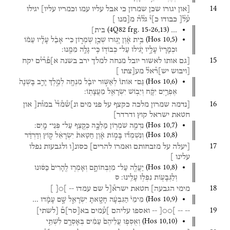
14
[און
יגורו
שכן
שמרון
כי
אבל
עליו
עמו
וכמריו
עליו]
יגילו
ע֯ל֯[
כבודו
כ]י֯
גל֯ה֯
מ[מנו
]
(
4Q82
frg. 15-26
,
13
)
…
בית]
(
Hos
10
,
5
)
בֵּ֣ית אָ֔וֶן
יָג֖וּרוּ
שְׁכַ֣ן
שֹֽׁמְר֑וֹן
כִּי־
אָבַ֨ל
עָלָ֜יו
עַמּ֗וֹ
וּכְמָרָיו֙
עָלָ֣יו
יָגִ֔ילוּ
עַל־
כְּבוֹד֖וֹ
כִּֽי־
גָלָ֥ה
מִמֶּֽנּוּ׃
15
[גם
אותו
לאשור
יובל
מנחה
למלך
ירב
בשנה
א]פ֯ר֯י֯ם
יקח
[ויבוש
יש]ר֯אל֯
מע[צתו
]
(
Hos
10
,
6
)
גַּם־
אוֹתוֹ֙
לְאַשּׁ֣וּר
יוּבָ֔ל
מִנְחָ֖ה
לְמֶ֣לֶךְ
יָרֵ֑ב
בָּשְׁנָה֙
אֶפְרַ֣יִם
יִקָּ֔ח
וְיֵב֥וֹשׁ
יִשְׂרָאֵ֖ל
מֵעֲצָתֽוֹ׃
ו
16
[נדמה
שמרון
מלכה
כקצף
על
פני
מים
ונ]ש֯מ֯ד֯
במו֯ת[
און
חטאת
ישראל
קוץ
ודרדר]
(
Hos
10
,
7
)
נִדְמֶ֥ה
שֹׁמְר֖וֹן
מַלְכָּ֑הּ
כְּקֶ֖צֶף
עַל־
פְּנֵי־
מָֽיִם׃
(
Hos
10
,
8
)
וְנִשְׁמְד֞וּ
בָּמ֣וֹת
אָ֗וֶן
חַטַּאת֙
יִשְׂרָאֵ֔ל
ק֣וֹץ
וְדַרְדַּ֔ר
17
[יעלה
על
מזבחותם
ואמרו
להרים]
כסונ[ו
ולגבעות
נפלו
עלינו
]
(
Hos
10
,
8
)
יַעֲלֶ֖ה
עַל־
מִזְבְּחוֹתָ֑ם
וְאָמְר֤וּ
לֶֽהָרִים֙
כַּסּ֔וּנוּ
וְלַגְּבָע֖וֹת
נִפְל֥וּ
עָלֵֽינוּ׃
ס
18
מימי
הגבעה]
חטאת
ישרא֯[ל
שם
עמדו
--
]○[
]
(
Hos
10
,
9
)
מִימֵי֙
הַגִּבְעָ֔ה
חָטָ֖אתָ
יִשְׂרָאֵ֑ל
שָׁ֣ם
עָמָ֔דוּ
…
19
--
--
]○○[
--
ואספו
עליהם
]ע֯מים
בא
[
סר
]
ם֯
[
לשתי
]
(
Hos
10
,
10
)
וְאֻסְּפ֤וּ
עֲלֵיהֶם֙
עַמִּ֔ים
בְּאָסְרָ֖ם
לִשְׁתֵּ֥י