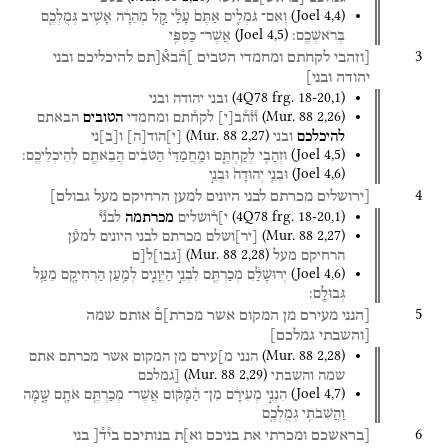
(
Joel
4
,
4
)
וְאִם־
גֹּמְלִ֤ים
אַתֶּם֙
עָלַ֔י
קַ֣ל
מְהֵרָ֔ה
אָשִׁ֥יב
גְּמֻלְכֶ֖ם
(
Joel
4
,
5
)
בְּרֹאשְׁכֶֽם׃
אֲשֶׁר־
כַּסְפִּ֥י
3
[וזהבי
לקחתם
ומחמדי
הטבים
]ה֯בא֯[תם
להיכליכם
ובני
יהודה
ובני]
(
4Q78
frg. 18-20
,
1
)
ובני
יהודה
ובני
(
Mur. 88
2
,
26
)
ו֯ז֯ה֯ב
[
י
]
לקח֯תם
ומחמדי
הטובים
הבאתם
(
Mur. 88
2
,
27
)
להיכלכם
ובני
[
י
]
הוד
[
ה
]
ו
[
ב
]
ני
(
Joel
4
,
5
)
וּזְהָבִ֖י
לְקַחְתֶּ֑ם
וּמַֽחֲמַדַּי֙
הַטֹּבִ֔ים
הֲבֵאתֶ֖ם
לְהֵיכְלֵיכֶֽם׃
(
Joel
4
,
6
)
וּבְנֵ֤י
יְהוּדָה֙
וּבְנֵ֣י
4
[ירושלים
מכרתם
לבני
היונים
למען
הרחיקם
מעל
גבולם]
(
4Q78
frg. 18-20
,
1
)
י]ר֯ושלים
מכרתמה
לבנ֯י֯
(
Mur. 88
2
,
27
)
[
יר
]
ושלם
מכרתם
לבני
היונים
למע֯ן
(
Mur. 88
2
,
28
)
הרחיקם
מעל
[
גבו
]
ל[ם
(
Joel
4
,
6
)
יְרוּשָׁלִַ֔ם
מְכַרְתֶּ֖ם
לִבְנֵ֣י
הַיְּוָנִ֑ים
לְמַ֥עַן
הַרְחִיקָ֖ם
מֵעַ֥ל
גְּבוּלָֽם׃
5
[הנני
מעירם
מן
המקום
אשר
מכרת]ם֯
אותם
שמה
[והשבתי
גמלכם]
(
Mur. 88
2
,
28
)
הנני
מ]עירם
מן
המקום
אשר
מכרתם
אתם
(
Mur. 88
2
,
29
)
שמה
והשבתי
[גמלכם
(
Joel
4
,
7
)
הִנְנִ֣י
מְעִירָ֔ם
מִן־
הַ֨מָּק֔וֹם
אֲשֶׁר־
מְכַרְתֶּ֥ם
אֹתָ֖ם
שָׁ֑מָּה
וַהֲשִׁבֹתִ֥י
גְמֻלְכֶ֖ם
6
[בראשכם
ומכרתי
את
בניכם
וא]ת
בנותיכם
בי֯ד֯[
בני