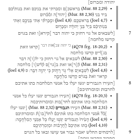
יהודה
ומכרום]
(
Mur. 88
2
,
29
)
בראשכ]ם
ומכרתי
את
בניכם
ואת
בנותי֯כם
(
Mur. 88
2
,
30
)
ביד
בני
[
יהוד
]
ה
ומ֯כ֯רום
(
Joel
4
,
8
)
(
Joel
4
,
7
)
בְּרֹאשְׁכֶֽם׃
וּמָכַרְתִּ֞י
אֶת־
בְּנֵיכֶ֣ם
וְאֶת־
בְּנֽוֹתֵיכֶ֗ם
בְּיַד֙
בְּנֵ֣י
יְהוּדָ֔ה
וּמְכָר֥וּם
7
[לשבאים
אל
גוי
רחוק
כי
יהוה
דבר
]קירא[ו
זאת
בגוים
קדשו
מלחמה]
כי
יהוה
צב]אות
דבר
(
4Q78
frg. 18-20
,
2
)
[קראו
זואת
בג]ו֯יים
קדשו
מלחמה
(
Mur. 88
2
,
30
)
לשבאים
אל
גוי
רחוק
כי
יה֯
[
ו
]
ה
דבר
(
Mur. 88
2
,
31
)
ק֯
[
ר
]
או
זאת
ב
[
גוי
]
ם
ק֯ד֯ש
[
ו
]
מלחמה
(
Joel
4
,
9
)
(
Joel
4
,
8
)
לִשְׁבָאיִ֖ם
אֶל־
גּ֣וֹי
רָח֑וֹק
כִּ֥י
יְהוָ֖ה
דִּבֵּֽר׃
ס
קִרְאוּ־
זֹאת֙
בַּגּוֹיִ֔ם
קַדְּשׁ֖וּ
מִלְחָמָ֑ה
8
[העירו
הגבורים
יגשו
יעלו
כל
אנשי
המלחמה
כתו
אתיכם
לחרבות
ומזמרתיכם]
(
4Q78
frg. 18-20
,
3
)
[העירו
הגבורים
יגשו
יעלו
כל
אנשי
המלחמה
כתו
אתיכם
לחר]בות
ומזמרותיכמה
(
Mur. 88
2
,
32
)
(
Mur. 88
2
,
31
)
העירו
הגבורים
[יגשו
יעלו
]כ֯ל֯
א֯נשי
המלחמה
כתו
א֯תיכם֯
לחר֯
[
בו
]
ת֯
ומזמרתיכם
(
Joel
4
,
9
)
הָעִ֙ירוּ֙
הַגִּבּוֹרִ֔ים
יִגְּשׁ֣וּ
יַֽעֲל֔וּ
כֹּ֖ל
אַנְשֵׁ֥י
הַמִּלְחָמָֽה׃
(
Joel
4
,
10
)
כֹּ֤תּוּ
אִתֵּיכֶם֙
לַֽחֲרָב֔וֹת
וּמַזְמְרֹֽתֵיכֶ֖ם
9
[לרמחים
החלש
יאמר
גבור
אני
עושו
ובאו
כל
הגוים
מסביב
ונקבצו
שמה]