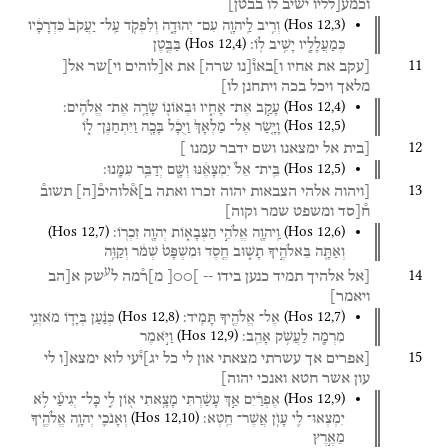
וכמע[לליו
ישיב
לו
בבטן]
(
Hos
12
,
3
)
וְרִ֥יב
לַֽיהוָ֖ה
עִם־
יְהוּדָ֑ה
וְלִפְקֹ֤ד
עַֽל־
יַעֲקֹב֙
כִּדְרָכָ֔יו
(
Hos
12
,
4
)
כְּמַעֲלָלָ֖יו
יָשִׁ֥יב
לֽוֹ׃
בַּבֶּ֖טֶן
11
[עקב
את
אחיו
ו]באו֯[נו
שרה]
את
א[לוהים
וי]שר
אל[
מלאך
ויכל
בכה
ויתחנן
לו]
(
Hos
12
,
4
)
עָקַ֣ב
אֶת־
אָחִ֑יו
וּבְאוֹנ֖וֹ
שָׂרָ֥ה
אֶת־
אֱלֹהִֽים׃
(
Hos
12
,
5
)
וָיָּ֤שַׂר
אֶל־
מַלְאָךְ֙
וַיֻּכָ֔ל
בָּכָ֖ה
וַיִּתְחַנֶּן־
ל֑וֹ
12
[בית
אל
ימצאנו
ושם
ידבר
עמנו
]
(
Hos
12
,
5
)
בֵּֽית־
אֵל֙
יִמְצָאֶ֔נּוּ
וְשָׁ֖ם
יְדַבֵּ֥ר
עִמָּֽנוּ׃
13
[ויהוה
אלהי
הצבאות
יהוה
זכרו
ואתה
ב]א֯לוהיכ֯
[
ה
]
תשוב֯
ח֯[סד
ומשפט
שמר
וקוה]
(
Hos
12
,
7
)
(
Hos
12
,
6
)
וַֽיהוָ֖ה
אֱלֹהֵ֣י
הַצְּבָא֑וֹת
יְהוָ֖ה
זִכְרֽוֹ׃
וְאַתָּ֖ה
בֵּאלֹהֶ֣יךָ
תָשׁ֑וּב
חֶ֤סֶד
וּמִשְׁפָּט֙
שְׁמֹ֔ר
וְקַוֵּ֥ה
ע
14
[אל
אלהיך
תמיד
כנען
בידו
--
]○○[
מ]ר֯מה
ל
שק
א[הב
ויאמר]
(
Hos
12
,
8
)
(
Hos
12
,
7
)
אֶל־
אֱלֹהֶ֖יךָ
תָּמִֽיד׃
כְּנַ֗עַן
בְּיָד֛וֹ
מֹאזְנֵ֥י
(
Hos
12
,
9
)
מִרְמָ֖ה
לַעֲשֹׁ֥ק
אָהֵֽב׃
וַיֹּ֣אמֶר
15
[אפרים
אך
עשרתי
מצאתי
און
לי
כל
יג]י֯עי
לוא
ימצא[ו
לי
עון
אשר
חטא
ואנכי
יהוה]
(
Hos
12
,
9
)
אֶפְרַ֔יִם
אַ֣ךְ
עָשַׁ֔רְתִּי
מָצָ֥אתִי
א֖וֹן
לִ֑י
כָּל־
יְגִיעַ֕י
לֹ֥א
(
Hos
12
,
10
)
יִמְצְאוּ־
לִ֖י
עָוֺ֥ן
אֲשֶׁר־
חֵֽטְא׃
וְאָנֹכִ֛י
יְהוָ֥ה
אֱלֹהֶ֖יךָ
מֵאֶ֣רֶץ