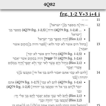
4Q82
frg. 1-2 V+3 i+4 i
11
--
--
12
--
והי]ה
מספר
בנ֯[י
ישראל]
(
4Q79
frg. 1-2
,
5
)
(
4Q79
frg. 1-2
,
4
)
…
והיה]
מספר
בני
[ישראל
(
Hos
2
,
1
)
וְֽ֠הָיָה
מִסְפַּ֤ר
בְּנֵֽי־
יִשְׂרָאֵל֙
13
[כחול
הים
אשר
לא
ימד
ולוא
י]ס֯פר
והיה
ב[מקום
אשר
יאמר]
(
4Q79
frg. 1-2
,
5
)
כחול
הים
אשר
לא
ימד]
(
4Q79
frg. 1-2
,
6
)
ו֯לו֯
יספיר[
והיה
במקום
אשר
יאמר
(
Hos
2
,
1
)
כְּח֣וֹל
הַיָּ֔ם
אֲשֶׁ֥ר
לֹֽא־
יִמַּ֖ד
וְלֹ֣א
יִסָּפֵ֑ר
וְֽ֠הָיָה
בִּמְק֞וֹם
אֲשֶׁר־
יֵאָמֵ֤ר
14
[להם
לא
עמי
אתם
יאמר
להם
בני
אל
חי]
ונקבצו
ב֯[ני
יהודה
ו]ב֯ני
(
4Q79
frg. 1-2
,
7
)
(
4Q79
frg. 1-2
,
6
)
להם
לא
עמי]
אתמ
(
4Q79
frg. 1-2
,
8
)
יומר֯
ל֯[הם
בני
אל
חי
ונקבצו
בני
יהודה]
ובני
(
Hos
2
,
1
)
לָהֶם֙
לֹֽא־
עַמִּ֣י
אַתֶּ֔ם
יֵאָמֵ֥ר
לָהֶ֖ם
בְּנֵ֥י
אֵֽל־
חָֽי׃
(
Hos
2
,
2
)
וְ֠נִקְבְּצוּ
בְּנֵֽי־
יְהוּדָ֤ה
וּבְנֵֽי־
15
[ישראל
יחדו
ושמו
להם
ראש
אחד
וע]ל
[
ו
]
מן
ה֯[ארץ
כי