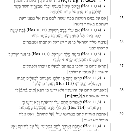
(
4Q82
frg. 15-26
,
24
)
…
בית
ארבא]ל[
ביום
מלחמה]
(
Hos
10
,
14
)
וְקָ֣אם
שָׁאוֹן֮
בְּעַמֶּךָ֒
וְכָל־
מִבְצָרֶ֣יךָ
יוּשַּׁ֔ד
כְּשֹׁ֧ד
שַֽׁלְמַ֛ן
בֵּ֥ית אַֽרְבֵ֖אל
בְּי֣וֹם
מִלְחָמָ֑ה
25
[אם
על
בנים
רטשה
ככה
עשה
לכם
בית
אל
מפני
רעת
רעתכם
בשחר
נדמה]
(
Hos
10
,
15
)
(
Hos
10
,
14
)
אֵ֥ם
עַל־
בָּנִ֖ים
רֻטָּֽשָׁה׃
כָּ֗כָה
עָשָׂ֤ה
לָכֶם֙
בֵּֽית־
אֵ֔ל
מִפְּנֵ֖י
רָעַ֣ת
רָֽעַתְכֶ֑ם
בַּשַּׁ֕חַר
נִדְמֹ֥ה
26
[נדמה
מלך
ישראל
כי
נער
ישראל
ואהבהו
וממצרים
קראתי
לבני]
(
Hos
11
,
1
)
(
Hos
10
,
15
)
נִדְמָ֖ה
מֶ֥לֶךְ
יִשְׂרָאֵֽל׃
כִּ֛י
נַ֥עַר
יִשְׂרָאֵ֖ל
וָאֹהֲבֵ֑הוּ
וּמִמִּצְרַ֖יִם
קָרָ֥אתִי
לִבְנִֽי׃
27
[קראו
להם
כן
הלכו
מפניהם
לבעלים
יזבחו
ולפסלים
יקטרו]ן֯
ו֯[אנוכי
תרגלתי]
(
Hos
11
,
2
)
קָרְא֖וּ
לָהֶ֑ם
כֵּ֚ן
הָלְכ֣וּ
מִפְּנֵיהֶ֔ם
לַבְּעָלִ֣ים
יְזַבֵּ֔חוּ
(
Hos
11
,
3
)
וְלַפְּסִלִ֖ים
יְקַטֵּרֽוּן׃
וְאָנֹכִ֤י
תִרְגַּ֙לְתִּי֙
28
[לאפרים
קחם
על
זרועתיו
ולא
ידעו
כי
רפא]תים
ב֯חב֯[לי
אדם
אמשכם
ב]ע֯בות
[
ות
]
(
Hos
11
,
3
)
לְאֶפְרַ֔יִם
קָחָ֖ם
עַל־
זְרֽוֹעֹתָ֑יו
וְלֹ֥א
יָדְע֖וּ
כִּ֥י
(
Hos
11
,
4
)
רְפָאתִֽים׃
בְּחַבְלֵ֨י
אָדָ֤ם
אֶמְשְׁכֵם֙
בַּעֲבֹת֣וֹת
29
[אהבה
ואהיה
להם
כמרימי
עול
]ע֯ל
לחיהם֯[
ואט
אליו
אוכיל
לא
ישוב]
(
Hos
11
,
4
)
אַהֲבָ֔ה
וָאֶהְיֶ֥ה
לָהֶ֛ם
כִּמְרִ֥ימֵי
עֹ֖ל
עַ֣ל
לְחֵיהֶ֑ם
וְאַ֥ט