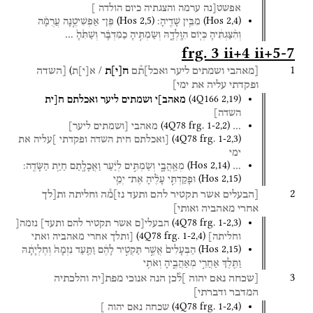
אפשט[נה
ערמה
והצגתיה
כיום
הולדה
]
(
Hos
2
,
5
)
(
Hos
2
,
4
)
מִבֵּ֥ין
שָׁדֶֽיהָ׃
פֶּן־
אַפְשִׁיטֶ֣נָּה
עֲרֻמָּ֔ה
וְהִ֨צַּגְתִּ֔יהָ
כְּי֖וֹם
הִוָּֽלְדָ֑הּ
וְשַׂמְתִּ֣יהָ
כַמִּדְבָּ֗ר
וְשַׁתִּ֙הָ֙
…
frg. 3 ii+4 ii+5-7
1
)
/
[מאהבי
ושמתים
ליער
ואכל]ת֯ם
ח
[
י
]
ת
[השדה
א
[
י
]
ת
ופקדתי
עליה
את
ימי]
(
4Q166
2
,
19
)
מאהב]י
ושמתים
ליער
ואכלתם
ח[ית
השדה]
(
4Q78
frg. 1-2
,
2
)
…
מאהבי
[ושמתים
ליער]
(
4Q78
frg. 1-2
,
3
)
[ואכלתם
חית
השדה
ופקדתי
]עליה
את
ימי
(
Hos
2
,
14
)
…
מְאַֽהֲבָ֑י
וְשַׂמְתִּ֣ים
לְיַ֔עַר
וַאֲכָלָ֖תַם
חַיַּ֥ת
הַשָּׂדֶֽה׃
(
Hos
2
,
15
)
וּפָקַדְתִּ֣י
עָלֶ֗יהָ
אֶת־
יְמֵ֤י
2
[הבעלים
אשר
תקטיר
להם
ותעד
נז]מ֯ה
וחליתה
ות[לך
אחרי
מאהביה
ואותי]
(
4Q78
frg. 1-2
,
3
)
הבעלי[ם
אשר
תקטיר
להם
ותעד]
נזמה[
(
4Q78
frg. 1-2
,
4
)
וחליתה]
[ותלך
אחרי
מאהביה
ואתי
(
Hos
2
,
15
)
הַבְּעָלִים֙
אֲשֶׁ֣ר
תַּקְטִ֣יר
לָהֶ֔ם
וַתַּ֤עַד
נִזְמָהּ֙
וְחֶלְיָתָ֔הּ
וַתֵּ֖לֶךְ
אַחֲרֵ֣י
מְאַהֲבֶ֑יהָ
וְאֹתִ֥י
3
[שכחה
נאם
יהוה
]ל֯כן
הנה
אנוכי
מפת[יה
והלכתיה
המדבר
ודברתי]
(
4Q78
frg. 1-2
,
4
)
שכחה
נאם
יהוה
]