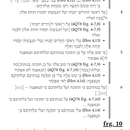
(
Hos
4
,
12
)
(
Hos
4
,
11
)
לֵֽב׃
עַמִּי֙
בְּעֵצ֣וֹ
יִשְׁאָ֔ל
וּמַקְל֖וֹ
יַגִּ֣יד
ל֑וֹ
כִּ֣י
ר֤וּחַ
זְנוּנִים֙
הִתְעָ֔ה
וַיִּזְנ֖וּ
מִתַּ֥חַת
אֱלֹהֵיהֶֽם׃
4
[על
ראשי
ההרים
יזבחו
ועל
הגבעות
יקטרו
תחת
אלון
ול]בנה
ואלה
(
4Q78
frg. 4-7
,
8
)
על
ר]אשי
ה֯[הרים
יזבחו]
(
4Q78
frg. 4-7
,
9
)
[ועל
הגבעות
יקטרו
תחת
אלון
ולבנה
ואלה
(
Hos
4
,
13
)
עַל־
רָאשֵׁ֨י
הֶהָרִ֜ים
יְזַבֵּ֗חוּ
וְעַל־
הַגְּבָעוֹת֙
יְקַטֵּ֔רוּ
תַּ֣חַת
אַלּ֧וֹן
וְלִבְנֶ֛ה
וְאֵלָ֖ה
5
[כי
טוב
צלה
על
כן
תזנינה
בנותיכם
וכלותיכם
תנאפנה
לו]א֯
אפקוד
(
4Q78
frg. 4-7
,
9
)
כי
טוב
צלה
על
כן
תזנינה
בנותיכ]מה
(
4Q78
frg. 4-7
,
10
)
וכלותי
[
כמה
]
[תנאפנה
לא
אפקוד
(
Hos
4
,
13
)
כִּ֣י
ט֣וֹב
צִלָּ֑הּ
עַל־
כֵּ֗ן
תִּזְנֶ֙ינָה֙
בְּנ֣וֹתֵיכֶ֔ם
וְכַלּוֹתֵיכֶ֖ם
(
Hos
4
,
14
)
תְּנָאַֽפְנָה׃
לֹֽא־
אֶפְק֨וֹד
6
[על
בנותיכם
כי
תזנינה
ועל
כלותיכם
כי
תנאפנה
--
]○○[
]
]○○[
(
4Q78
frg. 4-7
,
10
)
על
בנותיכם
כי
תזנינה
ועל
כלותיכם
כי
תנאפנה
…
(
Hos
4
,
14
)
עַל־
בְּנוֹתֵיכֶ֜ם
כִּ֣י
תִזְנֶ֗ינָה
וְעַל־
כַּלּֽוֹתֵיכֶם֙
כִּ֣י
תְנָאַ֔פְנָה
…
frg. 10