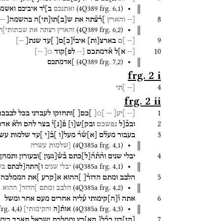
(
4Q389
frg. 6
,
1
)
ואתנכם
ב]י֯ד
איביכם
ואשמה
8
[--
והארץ
]ר֯צ֯תה
את
ש
[
ב
]
תו
[
תי
]
ה
בהשמה[
-]
(
4Q389
frg. 6
,
2
)
והארץ
רצתה
את
שבתותי]ה
9
[--
]ם
בארצ
[
ות
]
איבי֯
[
כ
]
ם[
]עד
שנת[
--]
10
[--
א]ל
א֯דמתכם
[--
לפ]קוד
○[
--]
(
4Q389
frg. 7
,
2
)
]אדמתכם
frg. 2 i
4
[--
]תי
frg. 2 ii
1
[--
]יע[
--
]○[
]כם[
]ותחזקו
לעבדני
בכל
לבבכם
2
ובכ֯[ל
נפשכם
ובק]ש
[
ו
]
פ֯
[
נ
]
י֯
בצר
להם
ולא֯
אדר
3
בעבור
מעל֯ם
[
א
]
ש֯ר֯
מעל[ו
]ב֯[י
]עד
שלמות
עש
(
4Q385a
frg. 4
,
1
)
[שלמות
עשרה
4
יבלי
שנים
וה֯ת֯ה֯
[
ל
]
כתם
ב֯ש֯[געון
]ובעורון
ותמהן
(
4Q385a
frg. 4
,
1
)
יבלי
שנים
ו]התה[לכתם
בש
5
הלבב
ומתם
הדור֯[
]ההוא
א[קרע
]את
הממלכה
(
4Q385a
frg. 4
,
2
)
הלבב
ומתם
]הדור[
ההוא
א
6
אתה
ו֯
[
ה
]
קימותי
ע֯ליה
אחרים
מעם
אחר
ומשל
frg. 4
,
4
)
(
4Q385a
frg. 4
,
3
)
אות֯[ה
והקימותי]
7
[
הז
]
דון
בכ֯ל[
הא]רץ
וממלכת
ישראל
תאבד
בימי