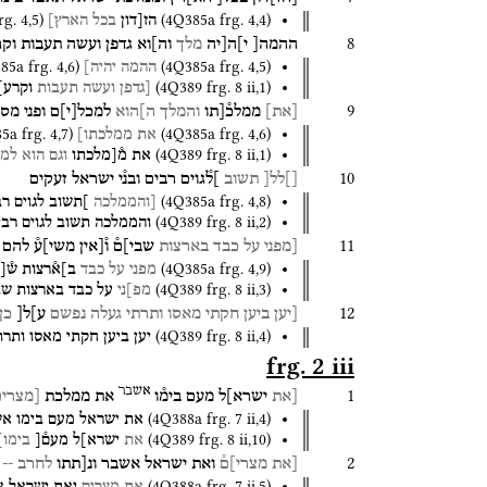
rg. 4
,
5
)
(
4Q385a
frg. 4
,
4
)
הז[דון
בכל
הארץ]
8
ההמה[
י]ה[יה
מלך
וה]וא
גדפן
ועשה
תעבות
וקר
85a
frg. 4
,
6
)
(
4Q385a
frg. 4
,
5
)
ההמה
יהיה]
(
4Q389
frg. 8 ii
,
1
)
[גדפן
ועשה
תעבות
וקרע]
9
[
את
]
ממלכ֯[תו
והמלך
ה]הוא
למכל
[
י
]
ם
ופני
מסת
85a
frg. 4
,
7
)
(
4Q385a
frg. 4
,
6
)
את
ממלכתו]
(
4Q389
frg. 8 ii
,
1
)
את
מ֯[מלכתו
וגם
הוא
למכ
10
[]לל[
תשוב
]ל֯גוים
רבים
ובנ֯י
ישראל
זעקים
(
4Q385a
frg. 4
,
8
)
[והממלכה
]תשוב
לגוים
רב
(
4Q389
frg. 8 ii
,
2
)
והממלכה
תשוב
לגוים
רבי
11
[מפני
על
כבד
בארצות
שבי]ם֯
ו֯[אין
משי]ע֯
להם
(
4Q385a
frg. 4
,
9
)
מפני
על
כבד
ב]א֯רצות
ש֯[
(
4Q389
frg. 8 ii
,
3
)
מפ]ני
על
כבד
בארצות
שב
12
[יען
ביען
חקתי
מאסו
ותרתי
געלה
נפשם
ע]ל[
כן
(
4Q389
frg. 8 ii
,
4
)
יען
ביען
חקתי
מאסו
ותרת
frg. 2 iii
אשבר
1
[את
ישרא]ל
מעם
בימ֯ו
את
ממלכת
[מצרים
(
4Q388a
frg. 7 ii
,
4
)
את
ישראל
מעם
בימו
אש
(
4Q389
frg. 8 ii
,
10
)
את
ישרא]ל
מעם֯[
בימו]
2
[את
מצרי]ם֯
ואת
ישראל
אשבר
ונ[תתו
לחרב
- ]
(
4Q388a
frg. 7 ii
,
5
)