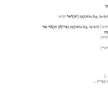
כי
(
4Q385a
frg. 5a-b
,
8
[
יש
]
ר֯אל
יקראו
(
4Q385a
frg. 5a-b
,
9
)
יעי]
[
ברי
]
ת֯[
וע]ב֯די
נכר
הו
הוא]
ברי]
]
--
ׁ
וְגָפְרִ֗ית
…