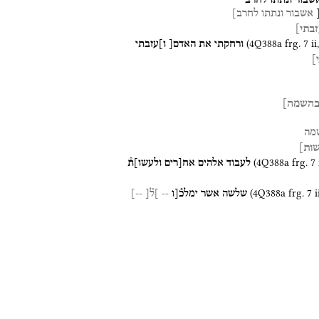
שבור
ונתתו
לחרב
אשבור
ונתתו
לחרב]
זבתי]
(
4Q388a
frg. 7 ii
,
ורחקתי
את
האדם[
ו]עזבתי
]
השמה]
מה
שות]
(
4Q388a
frg. 7 
לעבוד
אלהים
אח[רים
ולעשו]ת֯
(
4Q388a
frg. 7 i
שלשה
אשר
ימלכ֯[ו
--
]ל֯[
--]