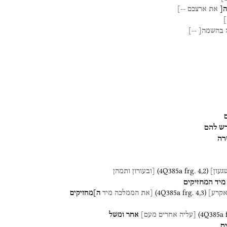
[
את
ארצכם
--]
-
בהשמה[
--]
ש
להם
רה
(
4Q385a
frg. 4
,
2
)
געון]
[ובעורון
ותמהן
מיד
המחזיקים
(
4Q385a
frg. 4
,
3
)
קרע]
[את
הממלכה
מיד
ה]מחזיקים
(
4Q385a
[עליה
אחרים
מעם]
אחר
ומשל
ם