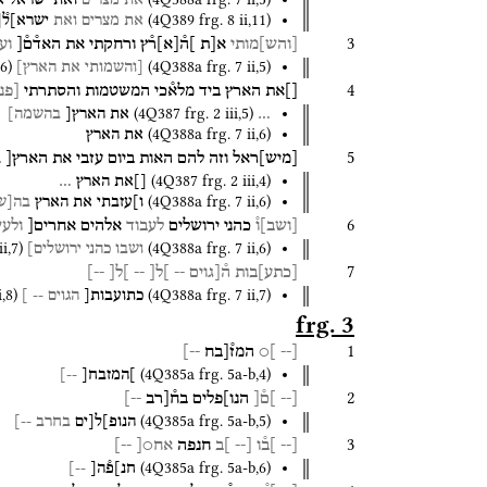
את
מצרים
ואת
ישראל
א
(
4Q389
frg. 8 ii
,
11
)
את
מצרים
ואת
ישרא]ל֯[
3
[
והש
]
מותי
א[ת
]ה֯
[
א
]
ר֯ץ
ורחקתי
את
האד֯ם֯[
וע
6
)
(
4Q388a
frg. 7 ii
,
5
)
[והשמותי
את
הארץ]
4
[]את
הארץ
ביד
מלא֯כי
המשטמות
והסתרתי
[
פני
(
4Q387
frg. 2 iii
,
5
)
…
את
הארץ[
בהשמה]
(
4Q388a
frg. 7 ii
,
6
)
את
הארץ
5
[
מיש
]
ראל
וזה
להם
האות
ביום
עזבי
את
הארץ[
ב
(
4Q387
frg. 2 iii
,
4
)
[]את
הארץ
…
(
4Q388a
frg. 7 ii
,
6
)
ו]עזבתי
את
הארץ
בה[ש
6
[
ושב
]
ו֯
כהני
ירושלים
לעבוד
אלהים
אחרים[
ולע
ii
,
7
)
(
4Q388a
frg. 7 ii
,
6
)
ושבו
כהני
ירושלים]
7
[
כתע
]
בות
ה֯[גוים
--
]ל[
--
]ל[
--]
i
,
8
)
(
4Q388a
frg. 7 ii
,
7
)
כתועבות[
הגוים
-- ]
frg. 3
1
[--
]○
המז֯[בח
--]
(
4Q385a
frg. 5a-b
,
4
)
]המזבח[
--]
2
[--
]ם֯[
הנו]פלים
בח֯[רב
--]
(
4Q385a
frg. 5a-b
,
5
)
הנופ]ל[ים
בחרב
--]
3
[--
]ב֯ו
[--
]ב
חנפה
אח○[
--]
(
4Q385a
frg. 5a-b
,
6
)
חנ]פ֯ה[
--]