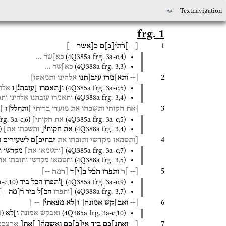
©
Textnavigation
frg. 1
1
[--
]ר֯תי֯
[
כ
]
ם
כ[אשר
--]
(
4Q385a
frg. 3a-c
,
4
)
כא]שר֯
…
(
4Q388a
frg. 3
,
3
)
כא]שר
…
2
[--
ותא]מרו
עזב[תנו
אלהינו
ותמאסו]
(
4Q385a
frg. 3a-c
,
5
)
ו[תאמרו
]עזבתנ֯[ו
אלהי
(
4Q388a
frg. 3
,
4
)
ותאמרו
עזבתנו
אלהינו
ותמ
3
[את
חקותי
ותשכחו
את
מועדי
בריתי
]ותחלל[ו
]
frg. 3a-c
,
6
)
(
4Q385a
frg. 3a-c
,
5
)
את
חקותי]
)
(
4Q388a
frg. 3
,
4
)
את
חקותי֯[
ותשכחו
את]
4
[ותטמאו
מקדשי
ותזבחו
את
זבחיכ]ם
לשעירים
ו
(
4Q385a
frg. 3a-c
,
7
)
[ותטמאו
את]
מקדשי
ו
(
4Q388a
frg. 3
,
5
)
ותטמאו
מקדשי
ותזבחו
את
5
[--
]ר
ותפרו
הכ֯ל
ב
[
י
]
ד
[רמה
--]
a-c
,
10
)
(
4Q385a
frg. 3a-c
,
9
)
]ו֯תפרו
הכל
ביד
(
4Q388a
frg. 3
,
7
)
[ותפרו
הכ]ל
ביד
ר֯[מה
--]
6
[--
ואב]קש
אמונה[
ו]לא
מצאתי֯[
-- ]
1
)
(
4Q385a
frg. 3a-c
,
10
)
ואבקש
אמונה
ו]לא
7
[--
ואתנ]כם
ביד
אי
[
ב
]
כם
ואשמה֯[
]את[
ארצכם