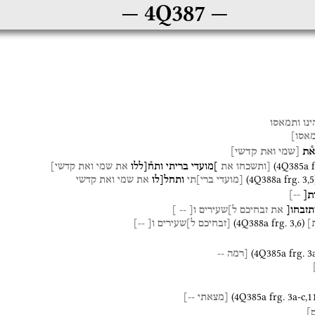
4Q387
נו
ותמאסו
אסו]
א֯ת
[שמי
ואת
קדשי]
(
4Q385a
[ותשכחו
את
]מועדי
בריתי
ותח֯[ללו
את
שמי
ואת
קדשי]
(
4Q388a
frg. 3
,
5
[מועדי
ברי]תי
ותחל[לו
את
שמי
ואת
קדשי
ת[
--]
תזבחו[
את
זבחיכם
ל]שעירים
ו
[
--
]
(
4Q388a
frg. 3
,
6
)
]
[זבחיכם
ל]שעירים
ו
[
--
]
(
4Q385a
frg. 3
[רמה
--
(
4Q385a
frg. 3a-c
,
1
[מצאתי
--]
]