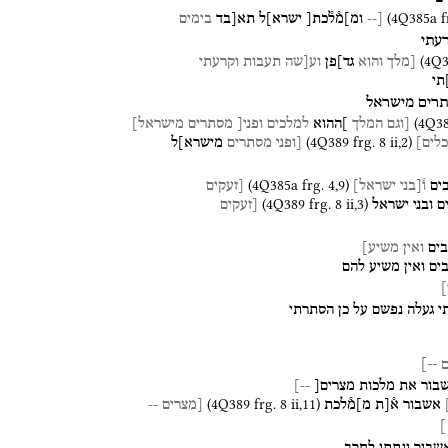
(
4Q385a
f
[--
ומ]מ֯ל֯כת[
ישרא]ל
תא[בד
בימים
עתי
(
4Q3
[מלך
והוא
גד]פן
וע[שה
תעבות
וקרעתי
תי
רים
מישראל
(
4Q3
[וגם
המלך
]ההוא
למלכים
ופני[
מסתרים
מישראל]
(
4Q389
frg. 8 ii
,
2
)
לים]
[ופני
מסתרים
מישרא]ל
(
4Q385a
frg. 4
,
9
)
ים
ו֯[בני
ישראל]
[זעקים
(
4Q389
frg. 8 ii
,
3
)
ם
ובני
ישראל
[זעקים
בים
ואין
משיע]
ים
ואין
משיע
להם
]
י
געלה
נפשם
על
כן
הסתרתי
--]
בור
את
מלכות
מצרים[
--]
(
4Q389
frg. 8 ii
,
11
)
אשבור
א֯[ת
מ]מ֯לכת
[מצרים
--
-