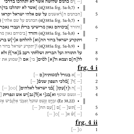
4
[--
]י֯ם
כהנ֯ים
שלושה
אשר
לא
יתהלכו
בדרכי
(
4Q385a
frg. 5a-b
,
7
)
]אשר
לא
יתהלכו
בד[ר
5
[הכהנים
ה]ר֯אשנים
על
שם
אלהי
ישראל
יקראו
)
(
4Q385a
frg. 5a-b
,
7
)
הכהנים
על
שם
אלהי]
6
[והורד
]בימיהם
גאון
מרישיעי
ברית֯
ועבדי
נאכר
(
4Q385a
frg. 5a-b
,
8
)
והורד
[בימיהם
גאון
מרש
7
ויתקרע
ישראל
בדור
הה
[
וא
]
להלחם
א
[
י
]
ש
ברע
(
4Q385a
frg. 5a-b
,
9
)
ו֯[יתקרע
ישראל
בדור
ה
8
על
התורה
ועל
הברית
ושלח֯תי
רעב
ב֯
[
אר
]
ץ֯
ולא
9
לל
[
ח
]
ם
וצמא
ול
[
א
]
למ֯ים[
כי]
אם
ל[שמוע
את
ד
frg. 4 i
1
[--
]א
בגורל
למטותיה[ם
--]
2
[--
]ל[
]מ֯לכי
הצפון
שנים֯[
--]
3
[--
]ה
ו
[
ז
]
עקו[
]ב֯ני
ישראל
לאלהים[
]○○[
--]
4
[--
וגשם
שוטף
וא]בנ[י
א]ל֯
[
גב
]
יש
אש
וגפרית
[
(
Ez
38
,
22
)
וּבְדָ֑ם
וְגֶ֣שֶׁם
שׁוֹטֵף֩
וְאַבְנֵ֨י
אֶלְגָּבִ֜ישׁ
אֵ֣ש
5
[--
]תש[
--
]ם
[]עם
הח[
--]
6
[--
]ש֯
א[
--
]○[
--]
frg. 4 ii
1
--]
○[