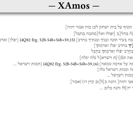
XAmos
תטיף
על
בית
ישחק
לכן
כוה
אמר
יהוה]
ה֯
בחר֯[ב
]יפולו
ואד֯[מתכה
בחבל]
(
4Q82
frg. 52b-54b+56b+59
,
15
)
כה
בעיר
תזנה
ובניך
ובנתיך
בחרב]
[
יפלו
]
ואדמ
[יך
בחרב
יפלו
ואדמתך]
ַּחֶ֣רֶב
יִפֹּ֔לוּ
וְאַדְמָתְךָ֖
בַּחֶ֣בֶל
אה
תמ֯
[
ו
]
ת
וישרא[ל
גלה
יגלה]
(
4Q82
frg. 52b-54b+56b+59
,
16
)
ה
על
אדמה
טמאה]
[תמות
וישראל
…
ה
תמות
וישראל
גלה]
ָּמ֔וּת
וְיִ֨שְׂרָאֵ֔ל
…
ני
יהוה[
והנה
כ]ל[וב
קיץ
וי(ו)אמר]
יה]ו֯ה֯
והנה
כלוב
…