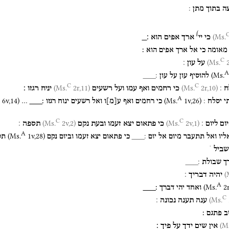
צה
בתוך
מתן
׃
⎛
כי
יי
ארך
אפים
הוא
׃_
מאומה
כי
אל
ארך
אפים
הוא
׃
C
2
על
עון
׃
A
(
Ms.
להוסיף
עון
על
עון
׃___
C
C
2r,11)
(Ms.
2r,10)
(Ms.
ח
׃
כי
רחמים
ואף
עמו
ועל
רשעים
יניח
רגזו
׃
A
6v
,
14
)
(
Ms.
1v
,
26
)
י
יסלח
׃
כי
רחמים
ואף
ע
[
מ
]
ו
ואל
רשעים
ינוח
רגזו
׃___
…
C
C
2v,2)
(Ms.
2v,1)
(Ms.
ום
ליום
׃
כי
פתאום
יצא
זעמו
ובעת
נקם
תספה
׃
A
(
Ms.
1v
,
28
)
ליו
ואל
תתעבר
מיום
אל
יום
׃___
כי
פתאום
יצא
זעמו
וביום
נקם
תס
שביל
˙
ך
שבולת
׃___
יהיה
דבריך
׃
A
(
Ms.
2
ואחד
יהי
דברך
׃___
C
ענה
תענה
נכונה
׃
ב
פתגם
׃
אין
שים
ידך
על
פיך
׃