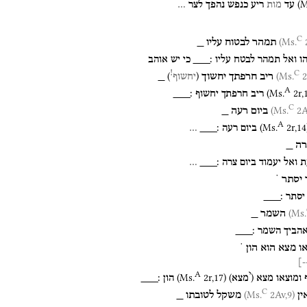
(
M
עד
מות
ריע
כנפש
נהפך
לצר
…
C
2
תמהר
לבטוח
עליו
_
ו
ואל
תמהר
לבטח
עליו
׃___
כי
יש
אוהב
C
!
)
(
2
ריב
חרפתך
יחשוך
_
יחשוף
A
(
Ms.
2r
,
ריב
חרפתך
יחשוף
׃___
C
2Av
ביום
רעה
_
A
(
Ms.
2r
,
14
ביום
רעה
׃___
…
רה
_
ת
ואל
יעמוד
ביום
צרה
׃___
…
יסתר
˙
יסתר
׃___
השמר
_
הביך
השמר
׃___
ו
מצא
הוא
הון
˙
--
A
י
(
Ms.
2r
,
17
)
)
(
ומוצאו
מצא
מצא
הון
׃___
C
2Av,9)
(Ms.
ין
משקל
לטובתו
_