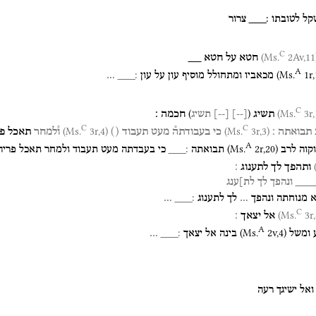
קל
לטובתו
׃___
צרור
C
2Av,11)
(
חטא
על
חטא
__
A
(
Ms.
1r
,
מכאביו
ומתחולל
מוסיף
עון
על
עון
׃___
…
C
)
(
3r,1
תשיג
חכמה
׃
[
--
]
[
--
]
תשיג
C
C
3r,4)
(Ms.
3r,3)
(Ms.
תבואתה
׃
כי
בעבודתה֯
מעט
תעבוד
()
ו֯למחר
תאכל
פ
A
(
Ms.
2r
,
20
)
וקוה
לרב
תבואתה
׃___
כי
בעבדתה
מעט
תעבוד
ולמחר
תאכל
פריה
ותהפך
לך
לתענוג
׃
___
ונהפך
לך
לת]ענג
מנוחתה
ונהפך
…
לך
לתענוג
׃___
…
C
3r,
אל
יצאך
׃
A
(
Ms.
2v
,
4
)
ומשל
בינה
אל
יצאך
׃___
…
ואל
ישיגך
רעה