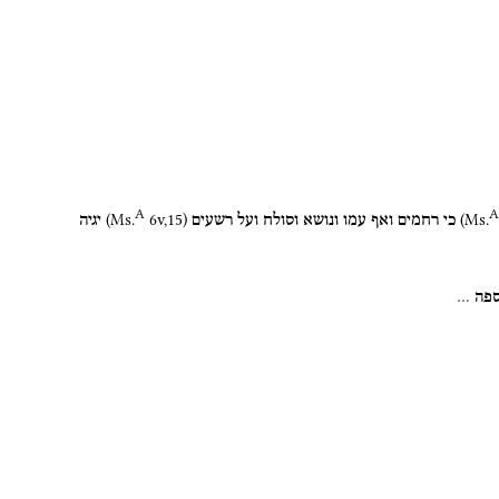
A
A
(
Ms.
6v
,
15
)
(
Ms.
כי
רחמים
ואף
עמו
ונושא
וסולח
ועל
רשעים
יגיה
פה
…