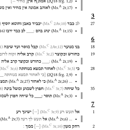
(
2Q18
frg. 1
,
2
)
אמונ]ה
אי֯ן֯[
מחיר
--]
A
(
Ms.
2r
,
17
)
לאוהב
אמונה
אין
מחיר
ואין
מש
3
C
27
Ms.
2Av,10)
(Ms.
לב
כבד
יכביד
כאבן
וחוטא
יוסיף
A
16
)
(
Ms.
1r
,
15
)
ינהג
בהם
׃___
לב
כבד
ירבו
6
C
18
)
(Ms.
2Av,12)
(Ms.
בני
מנוער
קבל
מוסר
ועד
שיבה
C
19
3r,2)
(Ms.
כחורש
וכקוצר
קרב
אליה
וקוח
לרוב
A
(
Ms.
2r
,
19
)
׃___
כחורש
וכקוצר
קרב
אליה
C
C
28
3r,6)
(Ms.
3r,5)
(Ms.
כי
לאחור
תמצא
מנוחתה
(
2Q18
frg. 2
,
9
)
[כי
לאחור
תמצא
מנוחתה
__
A
A
(
Ms.
2r
,
27
)
(
Ms.
2r
,
26
)
…
כי
לאחור
תמצא
C
35
8)
(Ms.
3r,7)
(Ms.
כל
שיחה
חפוץ
לשמוע
ומשל
בינה
A
(
Ms.
2v
,
3
)
תוסר
׃___
כל
שיחה
חפוץ
לשמע
7
C
1
3r,9)
(Ms.
אל
תעש
רע
[
--
]
ישיגך
רע
A
A
(
Ms.
2v
,
7
)
(
Ms.
2v
,
6
)
…
אל
תעש
לך
רעה
C
2
3r,10)
(Ms.
רחק
מעון
[
--
]
ממך
׃