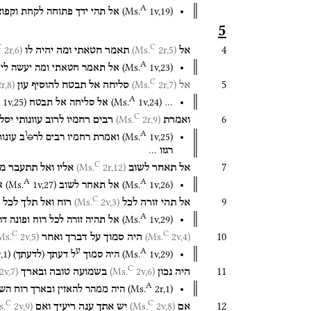
A
(
Ms.
1v
,
19
)
אל
תהי
ידך
פתוחה
לקחת
וקפו
5
C
C
4
2r,6)
(Ms.
2r,5)
(Ms.
אל
תאמר
חטאתי
ומה
יהיה
לו
A
(
Ms.
1v
,
23
)
אל
תאמר
חטאתי
ומה
יעשה
לי
C
5
r,8)
(Ms.
2r,7)
(Ms.
אל
סליחה
אל
תבטח
להוסיף
עון
A
1v
,
25
)
(
Ms.
1v
,
24
)
…
אל
סליחה
אל
תבטח
C
6
2r,9)
(Ms.
ואמרת
רבים
רחמיו
לרוב
עוונותי
יסל
A
ו
(
Ms.
1v
,
25
)
ואמרת
רחמיו
רבים
לר
○
ב
עונות
רגזו
…
C
7
2r,12)
(Ms.
אל
תאחר
לשוב
אליו
ואל
תתעבר
מי
A
A
(
Ms.
1v
,
27
)
(
Ms.
1v
,
26
)
אל
תאחר
לשוב
א
C
9
2v,3)
(Ms.
אל
תהי
זורה
לכל
רוח
ואל
תלך
לכל
A
(
Ms.
1v
,
29
)
אל
תהיה
זורה
לכל
רוח
ופונה
דר
C
C
10
2v,5)
(Ms.
2v,4)
(Ms.
היה
סמוך
על
דברך
ואחר
A
ע
r
,
1
)
)
(
(
Ms.
1v
,
29
)
היה
סמוך
ל
דעתך
לדעתך
C
11
2v,7)
(Ms.
2v,6)
(Ms.
היה
נכון
בשמועה
טובה
ובארך
A
(
Ms.
2r
,
1
)
היה
ממהר
להאזין
ובארך
רוח
הש
C
C
12
2v,9)
(Ms.
2v,8)
(Ms.
אם
יש
אתך
ענה
ריעיך
ואם