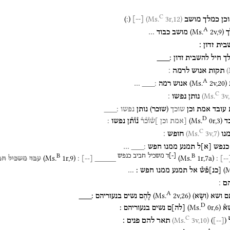
C
)
(
3r,12)
(Ms.
וכן
כמלך
מושב
[
--
]
׃
A
(
Ms.
2v
,
9
)
ך
מושב
כבוד
…
בית
זדון
׃
ך
חיל
להשבית
זדון
׃___
תקות
אנוש
לרמה
׃
A
(
Ms.
2v
,
20
)
אנוש
רמה
׃___
…
C
3v,
נותן
נפשו
׃
)
(
עובד
אמת
וכן
שוכך
שוכר
נותן
נפשו
׃___
D
(
Ms.
0r
,
3
)
ד
[אמת
וכן
]ש֯ו֯כ֯ר֯
נ֯ו֯ת֯ן
נפשו
׃
C
3v,7)
(Ms.
נו
חופש
׃
כנפש
[
א
]
ל
תמנע
ממנו
חפש
׃___
…
B
B
[
-
]
ד
משכיל
חביב
כנפש
(
Ms.
1r
,
9
)
(
Ms.
1r
,
7a
)
--
]
׃
_____
[
--
]
׃
עבד
משכיל
חב
(
M
[
כנ
]
פ֯ש֯
אל
תמנע
ממנו
חפש
׃
…
הם
׃
A
(
Ms.
2v
,
26
)
)
(
ם
ושא
ושָׂא
לָהֶם
נשים
בנעוריהם
׃___
D
(
Ms.
0r
,
6
)
א֯
[
לה
]
ם
נשים
בנעוריהם
׃
C
3v,10)
(Ms.
)
(
תאר
להם
פנים
׃
]
--
[