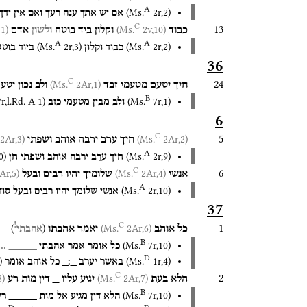
A
(
Ms.
2r
,
2
)
אם
יש
אתך
ענה
רעך
ואם
אין
ידך
C
13
1)
(Ms.
2v,10)
(Ms.
כבוד
וקלון
ביד
בוטה
ולשון
אדם
A
A
(
Ms.
2r
,
3
)
(
Ms.
2r
,
2
)
כבוד
וקלון
ביוד
בוטא
36
C
24
2Ar,1)
(Ms.
חיך
יטעם
מטעמי
זבד
ולב
נכון
יטע
B
7r
,
l.Rd. A 1
)
(
Ms.
7r
,
1
)
ולב
מבין
מטעמי
כזב
6
C
5
2Ar,3)
(Ms.
2Ar,2)
(Ms.
חיך
ערב
ירבה
אוהב
ושפתי
A
0
)
(
Ms.
2r
,
9
)
חיך
ערֵב
ירבה
אוהב
ושפתי
חן
C
6
r,5)
(Ms.
2Ar,4)
(Ms.
אנשי
שלומיך
יהיו
רבים
ובעל
A
(
Ms.
2r
,
10
)
אנשי
שלומך
יהיו
רבים
ובעל
סוד
37
C
!
1
)
(
2Ar,6)
(Ms.
כל
אוהב
יאמר
אהבתו
אהבתי
B
(
Ms.
7r
,
10
)
כל
אומר
אמר
אהבתי
_____
…
D
)
(
Ms.
1r
,
4
)
באשר
יערב
_׃_
כל
אוהב
אומר
C
2
)
(Ms.
2Ar,7)
(Ms.
הלא
בעת
יגיע
עליו
_
דין
מות
רע
B
(
Ms.
7r
,
10
)
הלא
דין
מגיע
אל
מות
_____
רע