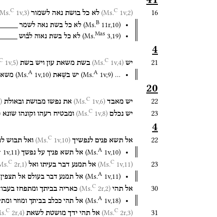
C
C
16
1v,3)
(Ms.
1v,2)
(Ms.
לא
כל
בושת
נאה
לשמור
B
(
Ms.
11r
,
10
)
לא
כל
בשת
נאה
לשמר
_____
Mas
(
Ms.
3
,
19
)
לא
כל
בשת
נאוה
לב֯וש
_____
4
C
C
21
1v,5)
(Ms.
1v,4)
(Ms.
יש
בשת
משאת
עון
ויש
בשת
A
A
(
Ms.
1v
,
10
)
(
Ms.
1v
,
9
)
…
יש
בֹשֶׁ
א
ת
משאת
20
C
22
(Ms.
1v,6)
(Ms.
יש
מאבד
את
נפשו
מבושת
ובאולת
C
23
.
1v,8)
(Ms.
יש
נכלם
ומבטיח
רעהו
וקונהו
שונא
4
C
22
1v,10)
(Ms.
אל
תשא
פנים
לנפשיך
ואל
תבוש
למ
A
A
1v
,
11
)
(
Ms.
1v
,
10
)
אל
תשא
פניך
על
נפשך
C
C
23
2r,1)
(Ms.
1v,11)
(Ms.
אל
תמנע
דבר
בעיתו
ואל
A
(
Ms.
1v
,
11
)
אל
תמנע
דבר
בעולם
אל
תצפין
C
30
2r,2)
(Ms.
אל
תהי
כאריה
בביתך
ומתפחז
בעבוד
A
(
Ms.
1v
,
18
)
אל
תהי
ככלב
בביתך
ומוזר
ומתי
C
C
31
2r,4)
(Ms.
2r,3)
(Ms.
אל
תהי
ידך
מושטת
לשאת