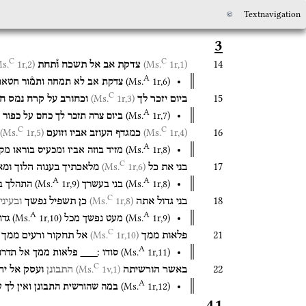
©
Textnavigation
3
C
C
14
1r,2)
(Ms.
1r,1)
(Ms.
צדקת
אב
אל
תשכח
ו֯תחת
A
(
Ms.
1r
,
6
)
צדקת
אב
לא
תמחה
ותמ֯ור
חטאת
C
15
1r,3)
(Ms.
ביום
יזכר
לך
וכחורב
על
קרח
נמס
ח
A
(
Ms.
1r
,
7
)
ביום
צרה
תזכר
לך
כחם
על
כפור
C
C
16
1r,5)
(Ms.
1r,4)
(Ms.
כמגדף
העוזב
אביו
וזועם
A
(
Ms.
1r
,
8
)
מזיד
בוזה
אביו
ומכעיס
בוראו
מק
C
17
1r,6)
(Ms.
בני
את
כל
מלאכתיך
בענוה
הלוך
ומא
A
A
(
Ms.
1r
,
9
)
(
Ms.
1r
,
8
)
בני
בעשרך
התהלך
ב
C
18
1r,8)
(Ms.
בני
גדול
אתה
כן
תשפיל
נפשך
ובעיני
A
A
(
Ms.
1r
,
10
)
(
Ms.
1r
,
9
)
מעט
נפשך
מכל
גדו
C
21
1r,10)
(Ms.
פלאות
ממך
אל
תחקור
ורעים
ממך
A
(
Ms.
1r
,
11
)
סודו
׃___
פלאות
ממך
אל
תדרו
C
22
1v,1)
(Ms.
באשר
הורשיתה
התבונן
ועסק
אל
יה
A
(
Ms.
1r
,
12
)
במה
שהורשית
התבונן
ואין
לך
ע
41