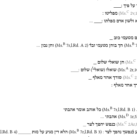
על
פיך
׃___
C
2v,1
מפליטו
׃
ולשון
אדם
מפלתו
׃___
…
ם
מטעמי
כזב
_
B
B
(
Ms.
7r
,
l.Rd. A 2
)
(
Ms.
חך
בוחן
מטעמי
זבד֯
וחן
נכון
…
C
חן
שואלי
שלום
_
A
!
)
(
(
Ms.
2r
,
1
שואלו
שואלי
שלום
׃___
C
2A
סודך
אחד
מאלף
_
ך
אחד
מאלף
׃
B
(
Ms.
7r
,
l.Rd. B 1
)
כל
אוהב
אומר
אהבתי
D
(
Ms.
1r
,
5
אהבתי
…
C
2Ar,8
כנפש
יהפך
לצר
_
B
,
l.Rd. B 4
)
(
Ms.
7r
,
l.Rd. B 3
)
כ֯נפשך
נהפך
לצר
׃
הלא
דין
מגיע
על
מות
_____