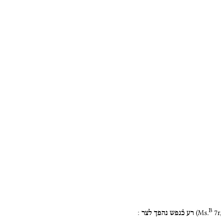
B
(
Ms.
7r
רע
כ֯נפש
נהפך
לצר
׃