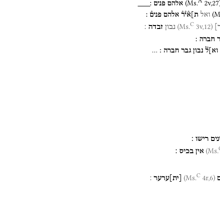
A
(
Ms.
2v
,
27
אלהם
פנים
׃___
(
M
ואל
ת]א֯י֯ר֯
אלהם
פנים֯
׃
C
3v,12)
(Ms.
]
נבון
זבדה
׃
חברה
׃
וא]ל֯
נבון
גבר
חברה
׃
…
ים
רישו
׃
אין
בכיס
׃
C
4r,6)
(Ms.
[
ית
]
ערער
׃