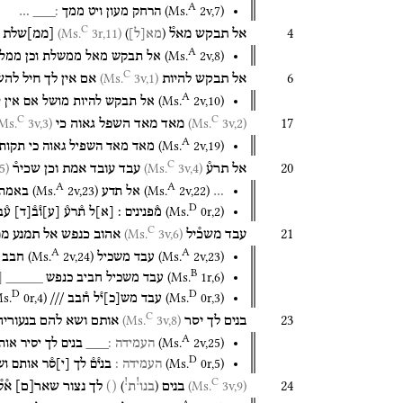
A
(
Ms.
2v
,
7
)
הרחק
מעון
ויט
ממך
׃___
…
C
4
3r,11)
(Ms.
)
(
אל
תבקש
מאל֯
[
ממ
]
שלת
מא
[
ל
]
A
(
Ms.
2v
,
8
)
אל
תבקש
מאל
ממשלת
וכן
ממל
C
6
3v,1)
(Ms.
אל
תבקש
להיות
אם
אין
לך
חיל
להש
A
(
Ms.
2v
,
10
)
אל
תבקש
להיות
מושל
אם
אין
ל
C
C
17
3v,3)
(Ms.
3v,2)
(Ms.
מאד
מאד
השפל
גאוה
כי
A
(
Ms.
2v
,
19
)
מאד
מאד
השפיל
גאוה
כי
תקות
C
20
5)
(Ms.
3v,4)
(Ms.
אל
תרע֯
עבד
עובד
אמת
וכן
שכיר֯
A
A
(
Ms.
2v
,
23
)
(
Ms.
2v
,
22
)
…
אל
תדע
באמת
D
(
Ms.
0r
,
2
)
מ֯פנינים
׃
[
א
]
ל
ת֯רע֯
[
ע
]
ו֯ב֯
[
ד
]
ע֯ב
C
21
3v,6)
(Ms.
עבד
משכ֯יל
אהוב
כנפש
אל
תמנע
ממ
A
A
(
Ms.
2v
,
24
)
(
Ms.
2v
,
23
)
עבד
משכיל
חבב
B
(
Ms.
1r
,
6
)
עבד
משכיל
חביב
כנפש
_____
[
D
D
s.
0r
,
4
)
(
Ms.
0r
,
3
)
עבד
מש
[
כ
]
י֯ל
ח֯בב
///
C
23
3v,8)
(Ms.
בנים
לך
יסר
אותם
ושא
להם
בנעורי
A
(
Ms.
2v
,
25
)
העמידה
׃___
בנים
לך
יסיר
אות
D
(
Ms.
0r
,
5
)
העמידה
׃
בני֯ם֯
לך
[
י
]
ס֯ר
אותם
וש
C
!
!
24
)
(
3v,9)
(Ms.
בנים
()
לך
נצור
שאר
[
ם
]
א֯ל֯
בנו
ת