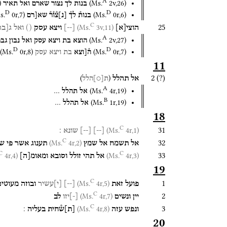
A
)
(
Ms.
2v
,
26
)
בנות
לך
נצור
שארם
ואל
תאיר
D
D
s.
0r
,
7
)
(
Ms.
0r
,
6
)
בנות֯
לך֯
[
נ
]
צ֯ו֯ר֯
שא[רם
C
25
3v,11)
(Ms.
הוצי
[
א
]
[
--
]
ויצא
עסק
()
ואל
ג
[
בר
A
(
Ms.
2v
,
27
)
הוצא
בת
ויצא
עסק
ואל
נבון
גבר
D
D
(
Ms.
0r
,
8
)
(
Ms.
0r
,
7
)
ה֯[וצא
בת
ויצא
עסק
11
2 (?)
)
(
אל
תהלל
ת
[
○
]
הלל
A
(
Ms.
4r
,
19
)
אל
תהלל
…
B
(
Ms.
1r
,
19
)
אל
תהלל
…
18
C
31
4r,1)
(Ms.
[
--
]
[
--
]
שונא
׃
C
32
4r,2)
(Ms.
אל
תשמח
אל
שמץ
תענוג
אשר
פי
שנ
C
C
33
4r,4)
(Ms.
4r,3)
(Ms.
אל
תהי
זולל
וסובא
ומאומ
[
ה
]
19
C
1
4r,5)
(Ms.
פועל
זאת
[
--
]
[
י
]
עשיר
ובוזה
מעוטים
C
2
4r,7)
(Ms.
יין
ונשים
[
-
]
יזו
לב
C
3
4r,8)
(Ms.
ונפש
עזה
[
ת
]
ש֯חית
בעליה
׃
20