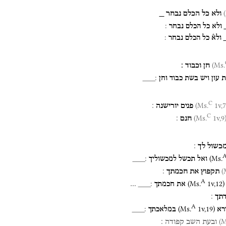
ולא
כל
הכלם
נבחר
_
ולא
כל
הכלם
נבחר
׃
ולא֯
כל
הכלם
נבחר
׃
חן
וכבוד
׃
עון
ויש
בשת
כבוד
וחן
׃___
C
1v,7)
פנים
יורישנה
׃
C
1v,9)
(Ms
חנם
׃
כשול
לך
׃
(
Ms.
ואל
תכשל
למכשוליך
׃___
תקפוץ
את
חכמתך
׃
A
(
Ms.
1v
,
12
)
את
חכמתך
׃___
…
תך
׃
A
(
Ms.
1v
,
19
)
רא
במלאכתך
׃___
ובעת
השב
קפודה
׃