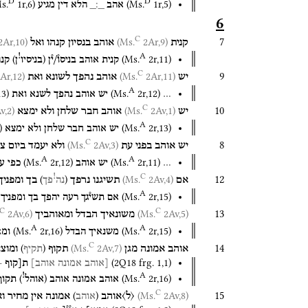
D
D
s.
1r
,
6
)
(
Ms.
1r
,
5
)
אהב
_׃_
הלא
דין
מגיע
6
C
7
Ar,10)
(Ms.
2Ar,9)
(Ms.
קנית
אוהב
בנסיון
קנהו
ואל
A
!
)
(
(
Ms.
2r
,
11
)
קנית
אוהב
בניסו֯/י֯ן
בניסיו
ן
קנה
C
9
Ar,12)
(Ms.
2Ar,11)
(Ms.
יש
אוהב
נהפך
לשונא
ואת
A
13
)
(
Ms.
2r
,
12
)
…
יש
אוהב
נהפך
לשנא
ואת
C
10
,2)
(Ms.
2Av,1)
(Ms.
יש
אוהב
חבר
שלחן
ולא
ימצא
A
)
(
Ms.
2r
,
13
)
יש
אוהב
חבר
שלחן
ולא
ימצא
C
8
2Av,3)
(Ms.
יש
אוהב
בפני
עת
ולא
יעמד
ביום
צ
A
A
(
Ms.
2r
,
12
)
(
Ms.
2r
,
11
)
…
יש
אוהב
כפי
ע
C
!
12
)
(
2Av,4)
(Ms.
אם
תשיגנו
נרפך
בך
ומפניך
נה
פך
A
(
Ms.
2r
,
15
)
אם
תשי֯גך
רעה
יהפך
בך
ומפניך
C
C
13
2Av,6)
(Ms.
2Av,5)
(Ms.
משונאיך
הבדל
ומאוהביך
A
A
(
Ms.
2r
,
16
)
(
Ms.
2r
,
15
)
משנאיך
הבדל
ומא
C
14
)
(
2Av,7)
(Ms.
אוהב
אמונה
מגן
תקוף
ומוצא
תקיף
(
2Q18
frg. 1
,
1
)
[אוהב
אמונה
אוהב]
ת[קוף
]
A
!
)
(
(
Ms.
2r
,
16
)
אוהב
אמונה
אוהב
אוהל
תקוף
C
15
)
(
2Av,8)
(Ms.
⟨
ל
⟩
אוהב
אמונה
אין
מחיר
וא
אוהב