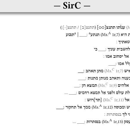
SirC
)
/
(
ענו֯תו
תתנצ
[
○○
]
תתנצ
[
ב
]
תתנצ
[
-
]
׃
A
a‏
a
(
Ms.
1r
,
7
)
היא
תנתע
׃___
תנטע
טאתיך
׃
להשבית
עוניך
׃___
כי
אל
יסחוב
אמו
׃
לל
אמו
׃___
C
1r,7)
(Ms.
יש
מתן
תאהב
׃__
ענוה
ותאהב
מנותן
מתנות
׃___
C
1r,9)
(Ms.
אלהים
תמצא
חן
׃__
לת
עולם
ולפני
אֵל
תמצא
רחמים
׃___
…
C
1r,11)
(Ms.
אל
[
תד
]
רוש
׃
A
(
Ms.
1r
,
12
)
ש
ומכוסה
ממך
אל
תחקור
׃___
י
לך
בנסתרות
׃
A
(
Ms.
1r
,
13
)
סק
בנסתרות
׃___
…