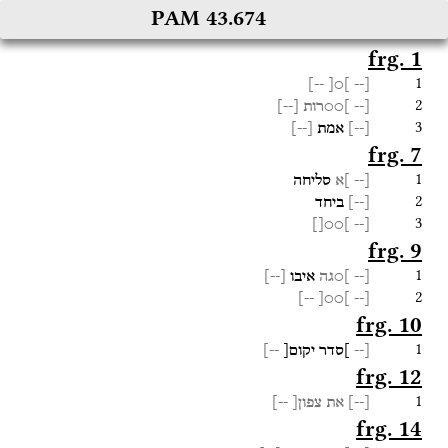
PAM 43.674
frg. 1
1
--]
]○[
[--
2
[--
]○○רות
[
--
]
3
[
--
]
אמת
[
--
]
frg. 7
1
[--
]א
סליחה
2
[
--
]
ביחד
3
]○○[]
[--
frg. 9
1
[--
]○גה
איבו
[
--
]
2
--]
]○○[
[--
frg. 10
1
[--
]סדר
יקום[
--]
frg. 12
1
[
--
]
את
צפון[
--]
frg. 14