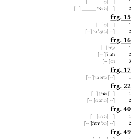
1
]
--
[
_____
]○
[--
2
[--
]ה
הזו
_____
[
--
]
frg. 15
1
--]
]○[
[--
2
[--
]ב
על
כי
[
--
]
frg. 16
1
עיר
[
--
]
2
וזב
ד֯[
--]
3
ו○[
--]
frg. 17
1
[
--
]
כיא
בר[
--]
frg. 22
1
[
--
]
ארץ
[
--
]
2
[--
]○הב○[
--]
frg. 40
1
[--
]ה
ו○[
--]
2
[--
]○ל
יהוה֯[
--]
frg. 49