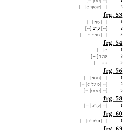
1
--]
]○○[
[--
2
[--
]שמעו
○[
--]
frg. 53
1
[
--
]
○ה
[
--
]
2
[
--
]
ערם
[
--
]
3
[
--
]
○ב○
○[
--]
frg. 54
1
--]
○[
2
את
ח[
--]
3
--]
○○[
frg. 56
1
[--
]○○א[
--]
2
[--
]○
על
○[
--]
3
--]
]○○○[
[--
frg. 58
1
[--
]עדים[
--]
frg. 60
1
[
--
]
כדם
י○[
--]
frg. 63