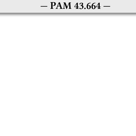
PAM 43.664