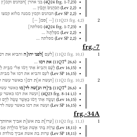
(
4Q24
frg. 1-7
,
23
)
בני
אהרן
]הכהנים
וקמ[ץ
(
Lev
2
,
2
)
הַכֹּהֲנִים֒
וְקָמַ֨ץ
…
(
Lev SP
2
,
2
)
הכהנים
וקמץ
ממנה
מלוא
קמצו
2
(11Q23 frg. 4,2)
[--
]סמ[
--]
(
4Q24
frg. 1-7
,
23
)
מסלתה]
(
Lev
2
,
2
)
מִסָּלְתָּהּ֙
…
(
Lev SP
2
,
2
)
מסלתה
…
frg.-7
1
(11Q2 frg. 10,1)
[לעם
]לפני
יהו[ה
והביא
את
דמ
a
(
11QT
26
,
6
)
את
דמו
…
(
Lev
16
,
15
)
לָעָ֔ם
וְהֵבִיא֙
אֶת־
דָּמ֔וֹ
אֶל־
מִבֵּ֖ית
לַפ
(
Lev SP
16
,
15
)
לעם
והביא
את
דמו
אל
מבית
2
(11Q2 frg. 10,2)
[ועשה
א]ת
דמ[ו
כאשר
עשה
ל
a
(
11QT
26
,
6
)
בי[דו
וע]שה
לד[מו
כאשר
עשה
(
4Q23
frg. 8-14 i
,
1
)
[ועשה
את
דמו
כאשר
ע
(
Lev
16
,
15
)
וְעָשָׂ֣ה
אֶת־
דָּמ֗וֹ
כַּאֲשֶׁ֤ר
עָשָׂה֙
לְדַ֣ם
ה
(
Lev SP
16
,
15
)
ועשה
את
דמו
כאשר
עשה
לד
frg.-34A
1
(11Q2 frg. 11,1)
[
ערו
]
ת
בת
אש[ת
אביך
אחותך
(
Lev
18
,
11
)
עֶרְוַ֨ת
בַּת־
אֵ֤שֶׁת
אָבִ֙יךָ֙
מוֹלֶ֣דֶת
אָבִ֔י
(
Lev SP
18
,
11
)
ערות
בת
אשת
אביך
מולדת
א