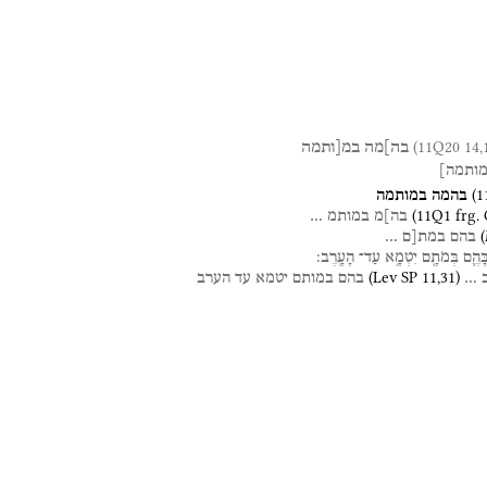
בה]מה
במ[ותמה
ותמה]
(
1
בהמה
במותמה
(
11Q1
frg.
בה]מ
במותמ
…
(
בהם
במת[ם
…
ָּהֶ֛ם
בְּמֹתָ֖ם
יִטְמָ֥א
עַד־
הָעָֽרֶב׃
(
Lev SP
11
,
31
)
…
בהם
במותם
יטמא
עד
הערב