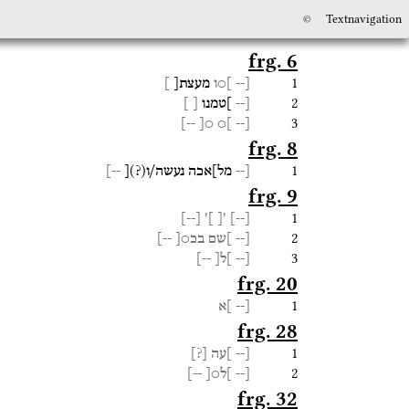
©
Textnavigation
frg. 6
1
[--
]○ו
מעצת[
]
2
[--
]טמנו
[
]
3
--]
○[
]○
[--
frg. 8
1
[--
מל]אכה
נעשה/ו(?)[
--]
frg. 9
1
]
--
[
'
]
[
'
]
--
[
2
[--
]שם
בכ○[
--]
3
[--
]ל[
--]
frg. 20
1
[--
]א
frg. 28
1
[--
]עה
[
?
]
2
[--
]ל○[
--]
frg. 32