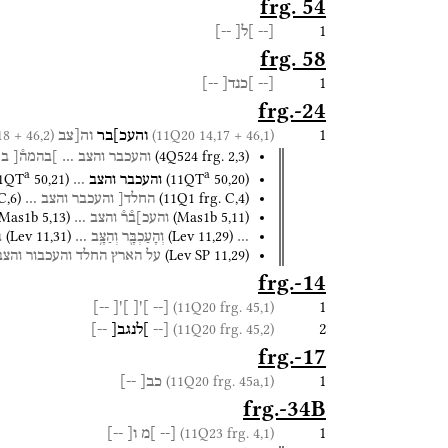
frg. 54
1
[--
]ל[
--]
frg. 58
1
[--
]כנד[
--]
frg.-24
1
(11Q20 14,18 + 46,2)
(11Q20 14,17 + 46,1)
והעכ]בר
וה[צב
(
4Q524
frg. 2
,
3
)
והעכבר
והצב
…
]בהמה֯[
במ
a
a
1QT
50
,
21
)
(
11QT
50
,
20
)
והעכבר
והצב
…
 C
,
6
)
(
11Q1
frg. C
,
4
)
החלד[
והעכבר
והצב
…
Mas1b
5
,
13
)
(
Mas1b
5
,
11
)
והעכ]ב֯ר֯
והצב
…
(
Lev
11
,
31
)
(
Lev
11
,
29
)
…
וְהָעַכְבָּ֖ר
וְהַצָּ֥ב
…
ב
(
Lev SP
11
,
29
)
על
הארץ
החלד
והעכבור
והצב
frg.-14
1
(11Q20 frg. 45,1)
--]
'[
]
[
]'
[--
2
(11Q20 frg. 45,2)
[--
]לנגב[
--]
frg.-17
1
(11Q20 frg. 45a,1)
כב[
--]
frg.-34B
1
(11Q23 frg. 4,1)
[--
]מ
ו[
--]