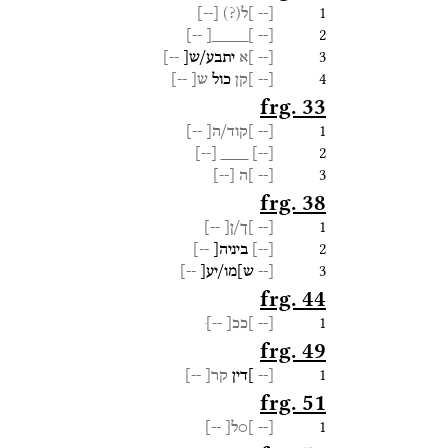
1
[--
]ל(?)
[
--
]
2
--]
]____[
[--
3
[--
]א
יתבע/ש[
--]
4
[--
]קן
כול
ש[
--]
frg. 33
1
[--
]קוד/ה[
--]
2
]
--
[
___
]
--
[
3
[--
]ה
[
--
]
frg. 38
1
[--
]ך/ן[
--]
2
[
--
]
ביניה[
--]
3
[--
ש]מו/יע[
--]
frg. 44
1
[--
]ככ[
--]ּ
frg. 49
1
[--
]דין
קר[
--]
frg. 51
1
[--
]○ל[
--]