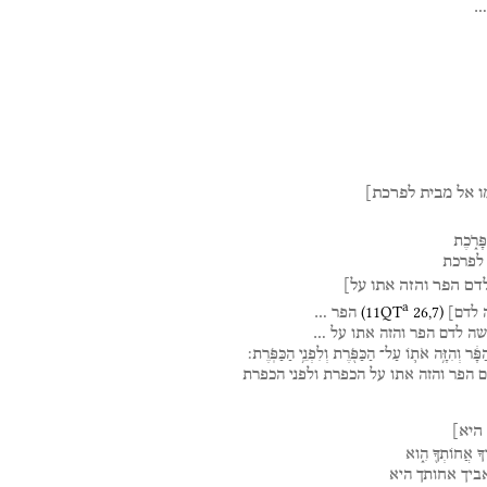
…
ו
אל
מבית
לפרכת]
ָּרֹ֑כֶת
לפרכת
דם
הפר
והזה
אתו
על]
a
(
11QT
26
,
7
)
לדם]
הפר
…
שה
לדם
הפר
והזה
אתו
על
…
ַפָּ֔ר
וְהִזָּ֥ה
אֹת֛וֹ
עַל־
הַכַּפֹּ֖רֶת
וְלִפְנֵ֥י
הַכַּפֹּֽרֶת׃
ם
הפר
והזה
אתו
על
הכפרת
ולפני
הכפרת
היא]
ךָ
אֲחוֹתְךָ֖
הִ֑וא
ביך
אחותך
היא