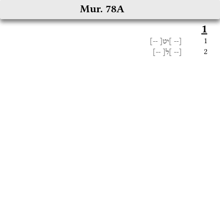
Mur. 78A
1
1
--]
]יט[
[--
2
--]
]ל[
[--