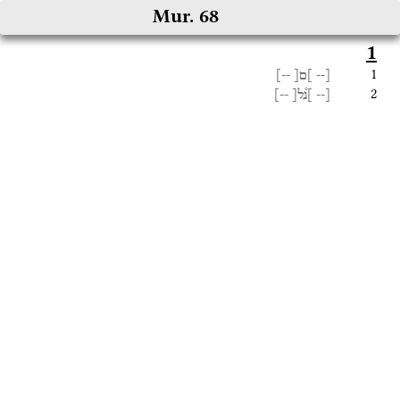
Mur. 68
1
1
--]
]ם[
[--
2
--]
]נ֯ל[
[--