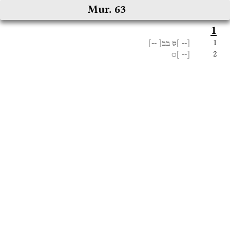
Mur. 63
1
1
--]
בב[
]ס
[--
2
]○
[--