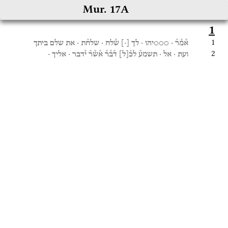
Mur. 17A
1
1
א֯מ֯ר֯
·
○○○יהו
·
לך
[
·
]
ש֯לח
·
שלח֯ת
·
את
שלם
ביתך
2
ועת
·
אל
·
תשמע֯
לכ֯
[
ל
]
ד֯ב֯ר֯
א֯ש֯ר֯
י֯דבר
·
אליך
·