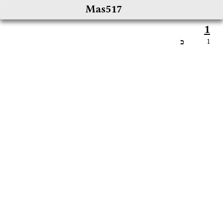
Mas517
1
1
כ