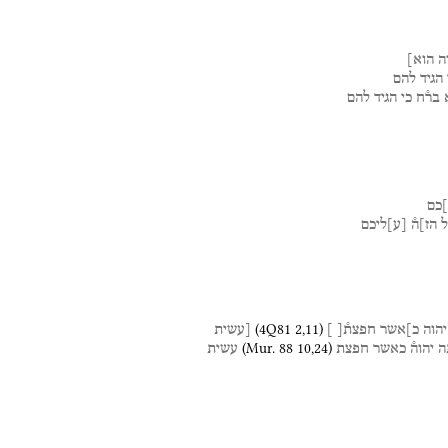
ה
הוא]
הגיד
להם
בר֯ח
כי
הגיד
להם
]כם
ל
הז]ה֯
[
ע
]
ליכם
(
4Q81
2
,
11
)
יהוה
כ]אשר
חפצת֯[
]
[עשית
(
Mur. 88
10
,
24
)
ה
יהוה֯
כאשר
חפצת
עשית