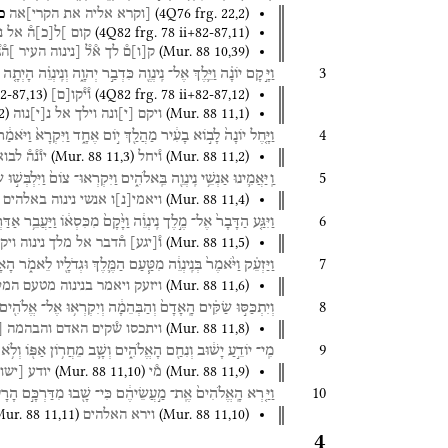
(
4Q76
frg. 22
,
2
)
[וקרא
אליה
את
הקרי]אה
כ
(
4Q82
frg. 78 ii+82-87
,
11
)
קום
]ל
[
כ
]
ה֯
אל
נ
(
Mur. 88
10
,
39
)
ק
[
ו
]
ם֯
לך
א֯ל֯
[נינוה
העיר
]ה֯ג֯
3
וַיָּ֣קָם
יוֹנָ֗ה
וַיֵּ֛לֶךְ
אֶל־
נִֽינְוֶ֖ה
כִּדְבַ֣ר
יְהוָ֑ה
וְנִֽינְוֵ֗ה
הָיְתָ֤ה
82-87
,
13
)
(
4Q82
frg. 78 ii+82-87
,
12
)
ו֯י֯קו
[
ם
]
2
)
(
Mur. 88
11
,
1
)
ויקם
[
י
]
ונה
וילך
אל
נ
[
י
]
נוה
4
וַיָּ֤חֶל
יוֹנָה֙
לָב֣וֹא
בָעִ֔יר
מַהֲלַ֖ךְ
י֣וֹם
אֶחָ֑ד
וַיִּקְרָא֙
וַיֹּאמַ֔ר
(
Mur. 88
11
,
3
)
(
Mur. 88
11
,
2
)
ו֯יחל
יו֯נ֯ה֯
לבוא
5
וַֽיַּאֲמִ֛ינוּ
אַנְשֵׁ֥י
נִֽינְוֵ֖ה
בֵּֽאלֹהִ֑ים
וַיִּקְרְאוּ־
צוֹם֙
וַיִּלְבְּשׁ֣וּ
שׂ
(
Mur. 88
11
,
4
)
ויאמי
[
נ
]
ו
אנשי
נינוה
באלהים
6
וַיִּגַּ֤ע
הַדָּבָר֙
אֶל־
מֶ֣לֶך
נִֽינְוֵ֔ה
וַיָּ֙קָם֙
מִכִּסְא֔וֹ
וַיַּעֲבֵ֥ר
אַדַּרְ
(
Mur. 88
11
,
5
)
ו֯
[
יגע
]
ה֯דבר
אל
מלך
נינוה
ויק
7
וַיַּזְעֵ֗ק
וַיֹּ֙אמֶר֙
בְּנִֽינְוֵ֔ה
מִטַּ֧עַם
הַמֶּ֛לֶךְ
וּגְדֹלָ֖יו
לֵאמֹ֑ר
הָאָ
(
Mur. 88
11
,
6
)
ויזעק
ויאמר
בנינוה
מטעם
המל
8
וְיִתְכַּסּ֣וּ
שַׂקִּ֗ים
הָֽאָדָם֙
וְהַבְּהֵמָ֔ה
וְיִקְרְא֥וּ
אֶל־
אֱלֹהִ֖ים
(
Mur. 88
11
,
8
)
ויתכסו
ש֯קים
האדם
והבהמה
[
9
מִֽי־
יוֹדֵ֣עַ
יָשׁ֔וּב
וְנִחַ֖ם
הָאֱלֹהִ֑ים
וְשָׁ֛ב
מֵחֲר֥וֹן
אַפּ֖וֹ
וְלֹ֥א
(
Mur. 88
11
,
10
)
(
Mur. 88
11
,
9
)
מ֯י
יודע
[ישו
10
וַיַּ֤רְא
הָֽאֱלֹהִים֙
אֶֽת־
מַ֣עֲשֵׂיהֶ֔ם
כִּי־
שָׁ֖בוּ
מִדַּרְכָּ֣ם
הָרָע
ur. 88
11
,
11
)
(
Mur. 88
11
,
10
)
וירא
האלהים
4