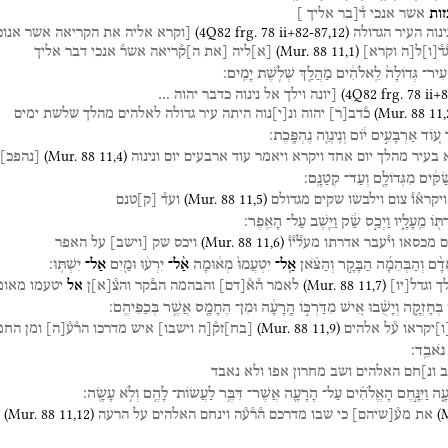
זות
אשר
אנכי
ד֯[בר
אליך
]
(
4Q82
frg. 78 ii+82-87
,
12
)
ינוה
העיר
הגדולה
[וקרא
אליה
את
הקריאה
אשר
אנוכ
(
Mur. 88
11
,
1
)
ד֯
[
ו
]
ל[ה
וקרא]
[
א
]
ליה
[את
ה]ק֯ריאה
אשר֯
אנכי
דבר
אליך
עִיר־
גְּדוֹלָה֙
לֵֽאלֹהִ֔ים
מַהֲלַ֖ךְ
שְׁלֹ֥שֶׁת
יָמִֽים׃
(
4Q82
frg. 78 ii+
[יונה
וילך
אל
נינוה
כדבר
יהוה
…
(
Mur. 88
11
,
כ֯דב
[
ר
]
יהוה
ונ
[
י
]
נוה
היתה
עיר
גדולה
לאלהים
מהלך
שלשת
ימים
ע֚וֹד
אַרְבָּעִ֣ים
י֔וֹם
וְנִֽינְוֵ֖ה
נֶהְפָּֽכֶת׃
(
Mur. 88
11
,
4
)
בעיר
מהלך
יום
אחד
ויקרא
ויאמר
עוד
ארבעים
יום
ונינוה
[
נהפכ
]
ַקִּ֔ים
מִגְּדוֹלָ֖ם
וְעַד־
קְטַנָּֽם׃
(
Mur. 88
11
,
5
)
ויקרא֯ו֯
צום
וילבשו
שקים
מגדולם
ועד֯
[
ק
]
טנם
תּ֖וֹ
מֵֽעָלָ֑יו
וַיְכַ֣ס
שַׂ֔ק
וַיֵּ֖שֶׁב
עַל־
הָאֵֽפֶר׃
(
Mur. 88
11
,
6
)
ם
מכסאו
וי֯עבר
אדרתו
מעל֯י֯ו֯
ויכס
שק
[
וישב
]
על
האפר
דָ֨ם
וְהַבְּהֵמָ֜ה
הַבָּקָ֣ר
וְהַצֹּ֗אן
אַֽל־
יִטְעֲמוּ֙
מְא֔וּמָה
אַ֨ל־
יִרְע֔וּ
וּמַ֖יִם
אַל־
יִשְׁתּֽוּ׃
(
Mur. 88
11
,
7
)
ך
וגדל
[
יו
]
לאמר
ה֯א֯
[
דם
]
והבהמה
הב֯קר
והצ֯
[
א
]
ן
אל
יטעמו
מאומ
בְּחָזְקָ֑ה
וְיָשֻׁ֗בוּ
אִ֚ישׁ
מִדַּרְכּ֣וֹ
הָֽרָעָ֔ה
וּמִן־
הֶחָמָ֖ס
אֲשֶׁ֥ר
בְּכַפֵּיהֶֽם׃
(
Mur. 88
11
,
9
)
ו
]
יקראו
ע֯ל
אלהים
[
בח
]
זק֯[ה
וישבו]
איש
מדרכו
הר֯ע֯
[
ה
]
ומן
החמ
נֹאבֵֽד׃
ב
ונ]חם
האלהים
ושב
מחרון
אפו
ולא
נאבד
ָ֑ה
וַיִּנָּ֣חֶם
הָאֱלֹהִ֗ים
עַל־
הָרָעָ֛ה
אֲשֶׁר־
דִּבֶּ֥ר
לַעֲשׂוֹת־
לָהֶ֖ם
וְלֹ֥א
עָשָֽׂה׃
(
Mur. 88
11
,
12
)
(
M
את
מע֯
[
שיהם
]
כי
שבו
מדרכם
ה֯ר֯ע֯ה
וינחם
האלהים
על
הרעה