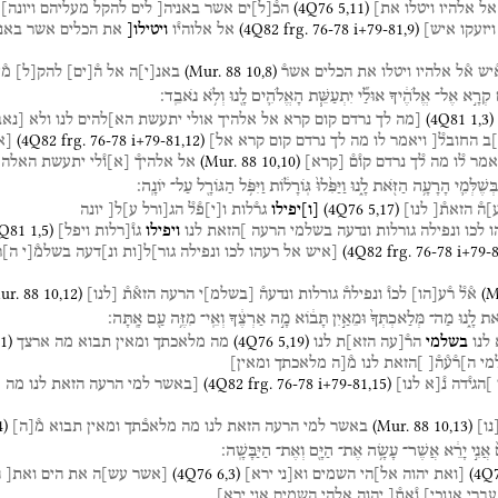
(
4Q76
5
,
11
)
אל
אלהיו
ויטלו
את]
הכ֯
[
ל
]
ים
אשר
באניה[
לים
להקל
מעליהם
ויונה]
(
4Q82
frg. 76-78 i+79-81
,
9
)
ויזעקו
איש]
אל
אלוהי֯ו
ויטילו[
את
הכלים
אשר
באני
(
Mur. 88
10
,
8
)
֯יש
א֯ל
אלהיו
ויטלו
את
הכלים
אשר֯
באנ
[
י
]
ה
אל
ה֯
[
ים
]
להק
[
ל
]
מ֯
קְרָ֣א
אֶל־
אֱלֹהֶ֔יךָ
אוּלַ֞י
יִתְעַשֵּׁ֧ת
הָאֱלֹהִ֛ים
לָ֖נוּ
וְלֹ֥א
נֹאבֵֽד׃
(
4Q81
1
,
3
)
[מה
לך
נרדם
קום
קרא
אל
אלהיך
אולי
יתעשת
הא]להים
לנו
ולא
[נאב
(
4Q82
frg. 76-78 i+79-81
,
12
)
]ב
החובל֯[
ויאמר
לו
מה
לך
נרדם
קום
קרא
אל]
[א
(
Mur. 88
10
,
10
)
אמר
ל֯ו
מה
ל֯ך
נרדם
קו֯ם֯
[
קרא
]
אל
אלהיך֯
[
א
]
ו֯לי
יתעשת
האלה[
בְּשֶׁלְּמִ֛י
הָרָעָ֥ה
הַזֹּ֖את
לָ֑נוּ
וַיַּפִּ֙לוּ֙
גּֽוֹרָל֔וֹת
וַיִּפֹּ֥ל
הַגּוֹרָ֖ל
עַל־
יוֹנָֽה׃
(
4Q76
5
,
17
)
]ה֯
הזאת֯[
לנו]
[
ו
]
יפילו
גר֯לות
ו
[
י
]
פ֯ל֯
הג[ורל
ע]ל[
יונה
Q81
1
,
5
)
ו
לכו
ונפילה
גורלות
ונדעה
בשלמי
הרעה
]הזאת
לנו
ויפילו
גו֯[רלות
ויפל]
(
4Q82
frg. 76-78 i+79-
[איש
אל
רעהו
לכו
ונפילה
גור]ל[ות
ונ]דעה
בשלמ֯[י
ה]ר
ur. 88
10
,
12
)
(
M
א֯ל֯
ר֯ע
[
הו
]
לכו֯
ונפילה֯
גורלות
ונדעה֯
[
בשלמ
]
י
הרעה
הזא֯ת֯
[
לנו
]
ֹ֖את
לָ֑נוּ
מַה־
מְּלַאכְתְּךָ֙
וּמֵאַ֣יִן
תָּב֔וֹא
מָ֣ה
אַרְצֶ֔ךָ
וְאֵֽי־
מִזֶּ֥ה
עַ֖ם
אָֽתָּה׃
1
)
(
4Q76
5
,
19
)
לנו
בשלמי
הר֯[עה
הזא]ת
לנו
מה
מלאכתך
ומאין
תבוא
מה
ארצך
מי
ה]ר֯ע֯ה֯[
]הזאת
לנו
מ֯[ה
מלאכתך
ומאין]
(
4Q82
frg. 76-78 i+79-81
,
15
)
]הגי֯דה
נ֯[א
לנו]
[באשר
למי
הרעה
הזאת
לנו
מה
מ
4
)
(
Mur. 88
10
,
13
)
נו
]
באשר
למי
הרעה
הזאת
לנו
מה
מלאכ֯תך
ומאין
תבוא
מ֯
[
ה
]
אֲנִ֣י
יָרֵ֔א
אֲשֶׁר־
עָשָׂ֥ה
אֶת־
הַיָּ֖ם
וְאֶת־
הַיַּבָּשָֽׁה׃
(
4Q76
6
,
3
)
(
4Q
[ואת
יהוה
אל]הי
השמים
וא[ני
ירא]
[אשר
עש]ה
את
הים
ואת[
ה
עברי
אנוכי]
ו֯את֯[
יהוה
אלהי
השמים
אני
ירא]