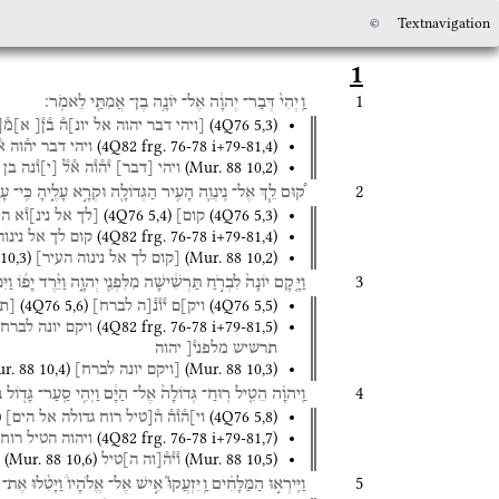
©
Textnavigation
1
1
וַֽיְהִי֙
דְּבַר־
יְהוָ֔ה
אֶל־
יוֹנָ֥ה
בֶן־
אֲמִתַּ֖י
לֵאמֹֽר׃
(
4Q76
5
,
3
)
[ויהי
דבר
יהוה
אל
יונ]ה֯
ב֯ן֯[
א]מ֯[
(
4Q82
frg. 76-78 i+79-81
,
4
)
ויהי
דבר
יה֯וה
א
(
Mur. 88
10
,
2
)
ויהי
[
דבר
]
י֯ה֯ו֯ה
א֯ל֯
[
י
]
ו֯נה
בן
2
ק֠וּם
לֵ֧ךְ
אֶל־
נִֽינְוֵ֛ה
הָעִ֥יר
הַגְּדוֹלָ֖ה
וּקְרָ֣א
עָלֶ֑יהָ
כִּֽי־
עָ
(
4Q76
5
,
4
)
(
4Q76
5
,
3
)
קום]
[לך
אל
נינ]ו֯א
הע
(
4Q82
frg. 76-78 i+79-81
,
4
)
קום
לך
אל
נינוה
10
,
3
)
(
Mur. 88
10
,
2
)
[קום
לך
אל
נינוה
העיר]
3
וַיָּ֤קָם
יוֹנָה֙
לִבְרֹ֣חַ
תַּרְשִׁ֔ישָׁה
מִלִּפְנֵ֖י
יְהוָ֑ה
וַיֵּ֨רֶד
יָפ֜וֹ
וַיּ
(
4Q76
5
,
6
)
(
4Q76
5
,
5
)
ויק]ם
י֯ו֯נ֯[ה
לברח]
[
תר
(
4Q82
frg. 76-78 i+79-81
,
5
)
ויקם
יונה
לברח
תרשיש
מלפני֯[
יהוה
r. 88
10
,
4
)
(
Mur. 88
10
,
3
)
[ויקם
יונה
לברח]
4
וַֽיהוָ֗ה
הֵטִ֤יל
רֽוּחַ־
גְּדוֹלָה֙
אֶל־
הַיָּ֔ם
וַיְהִ֥י
סַֽעַר־
גָּד֖וֹל
ב
)
(
4Q76
5
,
8
)
וי]ה֯ו֯ה֯
ה֯[טיל
רוח
גדולה
אל
הים]
(
4Q82
frg. 76-78 i+79-81
,
7
)
ויהוה
הטיל
רוח
(
Mur. 88
10
,
6
)
(
Mur. 88
10
,
5
)
ו֯י֯ה֯[וה
ה]טיל
5
וַיִּֽירְא֣וּ
הַמַּלָּחִ֗ים
וַֽיִּזְעֲקוּ֮
אִ֣ישׁ
אֶל־
אֱלֹהָיו֒
וַיָּטִ֨לוּ
אֶת־