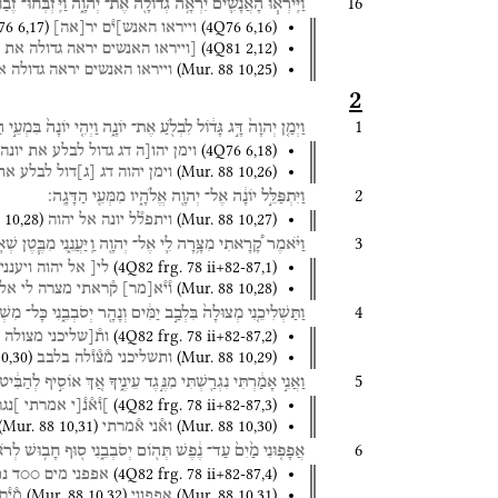
16
וַיִּֽירְא֧וּ
הָאֲנָשִׁ֛ים
יִרְאָ֥ה
גְדוֹלָ֖ה
אֶת־
יְהוָ֑ה
וַיִּֽזְבְּחוּ־
זֶ֙בַ
76
6
,
17
)
(
4Q76
6
,
16
)
וייראו
האנש]י֯ם
יר
[
אה
]
(
4Q81
2
,
12
)
[וייראו
האנשים
יראה
גדולה
את
(
Mur. 88
10
,
25
)
וייראו
האנשים
יראה
גדולה
א
2
1
וַיְמַ֤ן
יְהוָה֙
דָּ֣ג
גָּד֔וֹל
לִבְלֹ֖עַ
אֶת־
יוֹנָ֑ה
וַיְהִ֤י
יוֹנָה֙
בִּמְעֵ֣י
הַ
(
4Q76
6
,
18
)
וימן
יהו[ה
דג
גדול
לבלע
את
יונה
(
Mur. 88
10
,
26
)
וימן
יהוה
דג
[
ג
]
דול
לבלע
את
2
וַיִּתְפַּלֵּ֣ל
יוֹנָ֔ה
אֶל־
יְהוָ֖ה
אֱלֹהָ֑יו
מִמְּעֵ֖י
הַדָּגָֽה׃
10
,
28
)
(
Mur. 88
10
,
27
)
ויתפל֯ל
יונה
אל
יהוה
3
וַיֹּ֗אמֶר
קָ֠רָאתִי
מִצָּ֥רָה
לִ֛י
אֶל־
יְהוָ֖ה
וַֽיַּעֲנֵ֑נִי
מִבֶּ֧טֶן
שְׁא֛
(
4Q82
frg. 78 ii+82-87
,
1
)
לי[
אל
יהוה
ויענני
(
Mur. 88
10
,
28
)
ו֯י֯א
[
מר
]
ק֯ראתי
מצרה
לי
אל
4
וַתַּשְׁלִיכֵ֤נִי
מְצוּלָה֙
בִּלְבַ֣ב
יַמִּ֔ים
וְנָהָ֖ר
יְסֹבְבֵ֑נִי
כָּל־
מִשְׁב
(
4Q82
frg. 78 ii+82-87
,
2
)
ות֯[שליכני
מצולה
10
,
30
)
(
Mur. 88
10
,
29
)
ותשליכני
מ֯צ֯ו֯לה
בלבב
5
וַאֲנִ֣י
אָמַ֔רְתִּי
נִגְרַ֖שְׁתִּי
מִנֶּ֣גֶד
עֵינֶ֑יךָ
אַ֚ךְ
אוֹסִ֣יף
לְהַבִּ֔יט
(
4Q82
frg. 78 ii+82-87
,
3
)
]ו֯א֯נ֯[י
אמרתי
]נג
(
Mur. 88
10
,
31
)
(
Mur. 88
10
,
30
)
וא֯ני
א֯מרתי
6
אֲפָפ֤וּנִי
מַ֙יִם֙
עַד־
נֶ֔פֶשׁ
תְּה֖וֹם
יְסֹבְבֵ֑נִי
ס֖וּף
חָב֥וּשׁ
לְרֹא
(
4Q82
frg. 78 ii+82-87
,
4
)
אפפני
מים
○○ד
נ
(
Mur. 88
10
,
32
)
(
Mur. 88
10
,
31
)
אפפוני
מ֯י֯ם