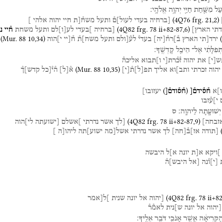
֧עַל
מִשַּׁ֛חַת
חַיַּ֖י
יְהוָ֥ה
אֱלֹהָֽי׃
(
4Q76
frg. 21
,
2
)
[ברחיה
בעדי
לעול]ם֯
ותעל
משח֯[ת
חיי
יהוה
אלהי
]
(
4Q82
frg. 78 ii+82-87
,
6
)
דתי
הארץ]
[ברחיה
]בעדי
לע
[
ו
]
לם
ותעל
משחת
ח֯יי
נ
(
Mur. 88
10
,
34
)
(
ירד[תי
הארץ
ב֯]רח֯
[
יה
]
בעדי֯
לע֯[ולם
ותעל
משח]ת֯
ח֯[יי
י]הוה
ְּפִלָּתִ֔י
אֶל־
הֵיכַ֖ל
קָדְשֶֽׁךָ׃
ש
[
י
]
את
יהוה
ז֯כ֯רת[י
ו]תבוא
אליכה֯
(
Mur. 88
10
,
35
)
יהוה
זכרתי
ותב]וא
אליך
תפ
[
ל
]
ת֯
[
י
]
א֯
[
ל
]
ה֯י֯[כל
קדש]ך֯
)
(
]א
ח֯ס֯ידם֯[
ח֯ס֯ודם֯[
יעזובו]
י]ע֯זבו
יְשׁוּעָ֖תָה
לַיהוָֽה׃
ס
(
4Q82
frg. 78 ii+82-87
,
9
)
זבחה]
[לך
אשר
נדרתי
]אשלם
[ישועתה
לי]הוה
[תודה
אז]ב֯
[
חה
]
לך
אשר
נדרתי
אשל[מה
ישוע]תה
ליהו[ה
]
]ויקא
א[ת
יונה
א]ל
היבשה
[
י
]
ו֯נה
[אל
היבש]ה֯
(
4Q82
frg. 78 ii+8
[יהוה
אל
יונה
שנית
]ל[אמר
[יהוה
אל
יונה
ש]נית
לאמ֯ר֯
ַקְּרִיאָ֔ה
אֲשֶׁ֥ר
אָנֹכִ֖י
דֹּבֵ֥ר
אֵלֶֽיךָ׃