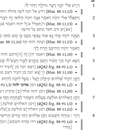
1
וַיֵּ֥רַע
אֶל־
יוֹנָ֖ה
רָעָ֣ה
גְדוֹלָ֑ה
וַיִּ֖חַר
לֽוֹ׃
(
Mur. 88
11
,
12
)
וירע
אל
יונה
ר֯עה
גדולה
ויחר
2
וַיִּתְפַּלֵּ֨ל
אֶל־
יְהוָ֜ה
וַיֹּאמַ֗ר
אָנָּ֤ה
יְהוָה֙
הֲלוֹא־
זֶ֣ה
דְבָרִ֗י
(
Mur. 88
11
,
13
)
וי[תפלל
א]ל
יהוה
ויאמר
אנה
[
אפ
]
ים
ורב
חסד
ונחם
על
הרעה
3
וְעַתָּ֣ה
יְהוָ֔ה
קַח־
נָ֥א
אֶת־
נַפְשִׁ֖י
מִמֶּ֑נִּי
כִּ֛י
ט֥וֹב
מוֹתִ֖י
מֵ
ur. 88
11
,
16
)
(
Mur. 88
11
,
15
)
ועתה
יהוה
קח
4
וַיֹּ֣אמֶר
יְהוָ֔ה
הַהֵיטֵ֖ב
חָ֥רָה
לָֽךְ׃
(
Mur. 88
11
,
18
)
ויאמר
יה
[
ו
]
ה
[
ה
]
היטב
חרה
5
וַיֵּצֵ֤א
יוֹנָה֙
מִן־
הָעִ֔יר
וַיֵּ֖שֶׁב
מִקֶּ֣דֶם
לָעִ֑יר
וַיַּעַשׂ֩
ל֨וֹ
שָׁ֜ם
(
4Q82
frg. 88-91 i
,
1
)
[ויצא
יונה
מן
]ה֯עיר
וי
(
Mur. 88
11
,
18
)
ו
[
י
]
צא
יונה
מן
העיר
וישב
מק
6
וַיְמַ֣ן
יְהוָֽה־
אֱ֠לֹהִים
קִיקָי֞וֹן
וַיַּ֣עַל ׀
מֵעַ֣ל
לְיוֹנָ֗ה
לִֽהְי֥וֹת
צ
-91 i
,
3
)
(
4Q82
frg. 88-91 i
,
2
)
וימן
אדוני
יה֯וה
(
Mur. 88
11
,
20
)
וימן
יהוה
אלהי
[
ם
]
קיקיון
ויע
7
וַיְמַ֤ן
הָֽאֱלֹהִים֙
תּוֹלַ֔עַת
בַּעֲל֥וֹת
הַשַּׁ֖חַר
לַֽמָּחֳרָ֑ת
וַתַּ֥ךְ
אֶ
(
4Q82
frg. 88-91 i
,
5
)
[וימן
האלהים
תולעת]
(
Mur. 88
11
,
22
)
וימן
האלהי[ם
תולעת
ב]עלו
8
וַיְהִ֣י ׀
כִּזְרֹ֣חַ
הַשֶּׁ֗מֶשׁ
וַיְמַ֨ן
אֱלֹהִ֜ים
ר֤וּחַ
קָדִים֙
חֲרִישִׁ֔
(
4Q82
frg. 88-91 i
,
6
)
ויהי
כזרח
השמש]
וימן֯
[מחיי