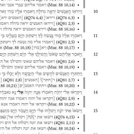
(
Mur. 88
10
,
14
)
ויאמר
אליהם
עברי
אנכי
ואת
10
וַיִּֽירְא֤וּ
הָֽאֲנָשִׁים֙
יִרְאָ֣ה
גְדוֹלָ֔ה
וַיֹּאמְר֥וּ
אֵלָ֖יו
מַה־
זֹּ֣את
(
4Q76
6
,
4
)
(
4Q76
6
,
3
)
וייראו]
[האנשים
ירא]
(
4Q81
2
,
3
)
[וייראו
האנשים
יראה
גדולה
ויאמר
(
Mur. 88
10
,
16
)
וייראו
האנשים
יראה
גדולה
וי
11
וַיֹּאמְר֤וּ
אֵלָיו֙
מַה־
נַּ֣עֲשֶׂה
לָּ֔ךְ
וְיִשְׁתֹּ֥ק
הַיָּ֖ם
מֵֽעָלֵ֑ינוּ
כִּ֥י
(
4Q81
2
,
5
)
[ויאמרו
אליו
מה
נעשה
לך
וישתק
(
Mur. 88
10
,
18
)
(
Mur. 88
10
,
17
)
ויא
[
מרו
]
אל
12
וַיֹּ֣אמֶר
אֲלֵיהֶ֗ם
שָׂא֙וּנִי֙
וַהֲטִילֻ֣נִי
אֶל־
הַיָּ֔ם
וְיִשְׁתֹּ֥ק
הַיָּ֖ם
(
4Q81
2
,
6
)
ויאמר
אליהם
שאוני
והטילני
אל
הי
(
Mur. 88
10
,
19
)
ויאמר
אליהם
שאוני
והטילנ֯י֯
13
וַיַּחְתְּר֣וּ
הָאֲנָשִׁ֗ים
לְהָשִׁ֛יב
אֶל־
הַיַּבָּשָׁ֖ה
וְלֹ֣א
יָכֹ֑לוּ
כִּ֣י
ה
(
4Q81
2
,
8
)
(
4Q81
2
,
7
)
וי
[
חתר
]
ו֯
[
האנשים
]
[
 88
10
,
21
)
(
Mur. 88
10
,
20
)
ויחתרו
האנש
[
ים
]
14
וַיִּקְרְא֨וּ
אֶל־
יְהוָ֜ה
וַיֹּאמְר֗וּ
אָנָּ֤ה
יְהוָה֙
אַל־
נָ֣א
נֹאבְדָ֗ה
(
4Q81
2
,
9
)
[ויקראו
אל
יהוה
ויאמרו
אנה
יהוה
(
Mur. 88
10
,
22
)
ויקראו
אל
יהוה
ויאמרו
אנא
15
וַיִּשְׂאוּ֙
אֶת־
יוֹנָ֔ה
וַיְטִלֻ֖הוּ
אֶל־
הַיָּ֑ם
וַיַּעֲמֹ֥ד
הַיָּ֖ם
מִזַּעְפּֽו
16
)
(
4Q76
6
,
15
)
וישאו
את
י]ו֯נ֯ה֯[
ויטלהו
אל]
(
4Q81
2
,
11
)
וישאו
את
יונה
ויטלהו
אל
הים
וי
(
Mur. 88
10
,
24
)
וישאו
את
יונה
ויטלהו
אל
הים