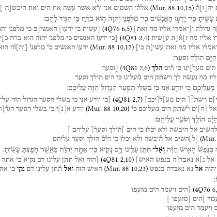
(
Mur. 88
10
,
15
)
יה
[
ו
]
ה֯
אלה֯י
השמים
אני
יר֯א
אשר
עשה
את
הים
ואת
היבש[ה
]
עָשִׂ֑יתָ
כִּֽי־
יָדְע֣וּ
הָאֲנָשִׁ֗ים
כִּֽי־
מִלִּפְנֵ֤י
יְהוָה֙
ה֣וּא
בֹרֵ֔חַ
כִּ֥י
הִגִּ֖יד
לָהֶֽם׃
(
4Q76
6
,
5
)
ה
גדולה
ו[יאמרו
אליו
מה
זאת]
[עשית
כי
ידעו]
האנשי[ם
כי
מלפני
יהו
(
4Q81
2
,
4
)
ו
אליו
מה
ז]א֯[ת
ע]שית
[כי
ידעו
האנשים
כי
מלפני
יהוה
הוא
ברח
כ]י
(
Mur. 88
10
,
17
)
אמר֯ו
אליו
מה
זאת
עשי[ת
כי]
ידעו
האנשים
כי֯
מלפני֯
[
יה
]
ו֯ה
הוא
הַיָּ֖ם
הוֹלֵ֥ךְ
וְסֹעֵֽר׃
(
4Q81
2
,
6
)
הים
מעל]ינו
כי
ה֯ים
הלך
[וסער
יו
מה
נעשה
לך
וישת֯ק
הים
מ֯עלינו
כי
הים
הולך
וסער
מֵֽעֲלֵיכֶ֑ם
כִּ֚י
יוֹדֵ֣עַ
אָ֔נִי
כִּ֣י
בְשֶׁלִּ֔י
הַסַּ֧עַר
הַגָּד֛וֹל
הַזֶּ֖ה
עֲלֵיכֶֽם׃
ק
(
4Q81
2
,
7
)
]ם
וישת
[
הים
מע]ל
[
יכם
]
[כי
יודע
אני
כי
בשלי
הסער
הגדול
הזה
עלי
(
Mur. 88
10
,
20
)
אל
[
ה
]
ים
וי֯שתק
הים
מעליכם
כי֯
יודע
א
[
נ
]
י
כי
בשלי
הסער
הגד֯[ו
ַיָּ֔ם
הוֹלֵ֥ךְ
וְסֹעֵ֖ר
עֲלֵיהֶֽם׃
להשיב
אל
היבשה
ולא
יכלו
כי
הים
]ה֯ולך
וסער֯[
עליהם
]
(
Mur.
[
ל
]
השיב
אל
ה֯יבשה
ולא
יכלו
כי
הי֯ם֯
הולך
וסער
עליהם
בְּנֶ֙פֶשׁ֙
הָאִ֣ישׁ
הַזֶּ֔ה
וְאַל־
תִּתֵּ֥ן
עָלֵ֖ינוּ
דָּ֣ם
נָקִ֑יא
כִּֽי־
אַתָּ֣ה
יְהוָ֔ה
כַּאֲשֶׁ֥ר
חָפַ֖צְתָּ
עָשִֽׂיתָ׃
(
4Q81
2
,
10
)
אל
נ]א֯
נאבד[ה
בנפש
האיש]
[הזה
ואל
תתן
עלינו
דם
נקיא
כי
אתה
(
Mur. 88
10
,
23
)
יהוה
אל
נא
נאבדה
בנפש
האיש
הזה
ואל
ת֯תן
עלינו
דם
נקי
כי
את
ֹ׃
(
4Q76
6
,
[הים
ויעמד
הים
מזעפו
עמד
]הים
[מזעפו
]
ויעמד
הים
מזעפו