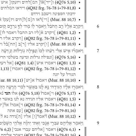
(
4Q76
5
,
10
)
ו
[
ייר
]
א֯ו֯[
המ]לחים
ויזעקו[
איש
(
4Q82
frg. 76-78 i+79-81
,
8
)
וייראו
המלחים
ירכתי
הספינה
וישכב
וירדם
(
Mur. 88
10
,
7
)
[
ויי
]
ר֯או
ה
[
מ
]
ל[חים
ויז]עקו֯
א
6
וַיִּקְרַ֤ב
אֵלָיו֙
רַ֣ב
הַחֹבֵ֔ל
וַיֹּ֥אמֶר
ל֖וֹ
מַה־
לְּךָ֣
נִרְדָּ֑ם
ק֚וּם
(
4Q81
1
,
2
)
]ויקרב
א֯[ליו
רב
החבל
ויאמר
לו]
(
4Q82
frg. 76-78 i+79-81
,
11
)
[ויקרב
אליו
ר
(
Mur. 88
10
,
9
)
[
ו
]
יקרב
אליו
[
ר
]
ב
[
הח
]
ב֯ל
וי
7
וַיֹּאמְר֞וּ
אִ֣ישׁ
אֶל־
רֵעֵ֗הוּ
לְכוּ֙
וְנַפִּ֣ילָה
גֽוֹרָל֔וֹת
וְנֵ֣דְעָ֔ה
(
4Q76
5
,
16
)
[ונפילה
גרלות
ונדעה
בשלמי
הרע
(
4Q81
1
,
4
)
(
4Q81
1
,
3
)
ויאמרו
איש]
[אל
רעה
81
,
13
)
(
4Q82
frg. 76-78 i+79-81
,
12
)
ויאמרו]
הגורל
על
יונה
ur. 88
10
,
11
)
(
Mur. 88
10
,
10
)
ויאמרו֯
א
[
יש
]
8
וַיֹּאמְר֣וּ
אֵלָ֔יו
הַגִּידָה־
נָּ֣א
לָ֔נוּ
בַּאֲשֶׁ֛ר
לְמִי־
הָרָעָ֥ה
הַזּ
(
4Q76
5
,
18
)
(
4Q76
5
,
17
)
וי]אמרו֯
אלו
הגד
נ֯א
(
4Q81
1
,
5
)
ויאמרו
אליו
הגידה
נא
לנו
באשר
ל
(
4Q82
frg. 76-78 i+79-81
,
14
)
וי]אמרו֯
אל֯[יו
(
4Q82
frg. 76-78 i+79-81
,
16
)
[עם
אתה
(
Mur. 88
10
,
12
)
ו֯י֯אמר֯
[
ו
]
אליו
[
ה
]
גידה
נא
ל֯
[
9
וַיֹּ֥אמֶר
אֲלֵיהֶ֖ם
עִבְרִ֣י
אָנֹ֑כִי
וְאֶת־
יְהוָ֞ה
אֱלֹהֵ֤י
הַשָּׁמַ֙יִם֙
76
6
,
2
)
(
4Q76
6
,
1
)
ויאמר
[אליהם
עברי
אנכי]
(
4Q82
frg. 76-78 i+79-81
,
16
)
ויאמר
אליהם