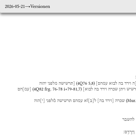
2026-05-21
Versionen
(
4Q76
5
,
8
)
ה
וירד
בה
לבוא
עמהם]
[תרשישה
מלפני
יהוה
(
4Q82
frg. 76-78 i+79-81
,
7
)
שיש
ויתן
שכרה
וירד
בה
לבוא]
[
עמ
]
הם
(
Mur.
שכרה
[וירד
בה]
ל
[
ב
]
ו֯א
עמהם
תרשישה
מ֯לפני
[
י
]
הוה
להשבר
וַיֵּרָדַֽם׃