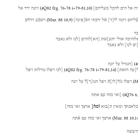
(
4Q82
frg. 76-78 i+79-81
,
10
)
ה
אל
הים
להקל
מעליהם]
ויונה
ירד
אל
(
Mur. 88
10
,
9
)
ע֯ליהם
ויונה
י֯ר֯
[
ד
]
א֯ל
ירכתי
הס֯
[
פינה
]
וישכ֯ב
וירד֯ם
ד
לוהיכה
אולי
יתע]שת
[
הא
]
לוהים
[לנו
ולא
נאבד
ים
לנו]
ולא
נאבד
(
4
[הגורל
על
יונה
(
4Q82
frg. 76-78 i+79-81
,
14
)
֯[עה
הזאת]
[לנו
ויפלו
גורלות
ויפל
(
M
ויפלו
גו֯ר֯
[
לו
]
ת֯
ויפל
הגו
[
ר
]
ל֯
על
יונה
(
4Q76
6
,
[ואי
מזה
עם
אתה
לאכתך
ומאין
ת]בוא
ו֯מה֯[
ארצך
ואי
מזה]
(
Mur. 88
10
,
1
ארצך
ואי
מזה
עם
א֯תה
יבשה