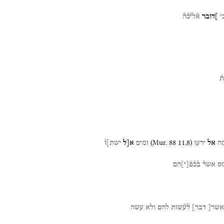
י
]דובר
א֯לי֯כ֯ה֯
ת֯
(
Mur. 88
11
,
8
)
ה
אל
ירעו
ומים
א[ל
ישת]ו֯
ס
אשר֯
ב֯כ֯פ֯
[
י
]
הם
אשר[
דבר]
ל֯ע֯שות
להם
ולא
עשה