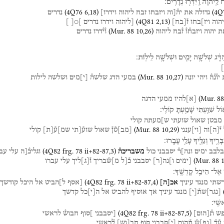
ח֙
לַֽיהוָ֔ה
וַֽיִּדְּר֖וּ
נְדָרִֽים׃
(
4Q76
6
,
18
)
(
4Q
גדולה
את
יה֯[וה
ויזבחו
זבח
ליהוה
וידרו]
נדרים
(
4Q81
2
,
13
)
יהוה
ויז]בחו
ז֯
[
בח
]
[ליהוה
וידרו
נדרים
]○[
]
(
Mur. 88
10
,
26
)
ת
יהוה
ויזבח֯ו֯
ז֯בח
ליהוה
ו֯י֯דרו
נדרים
דָּ֔ג
שְׁלֹשָׁ֥ה
יָמִ֖ים
וּשְׁלֹשָׁ֥ה
לֵילֽוֹת׃
]
(
Mur. 88
10
,
27
)
יו֯נ֯ה֯
ויהי
יונה
במעי
הדג
שלשה֯
[
י
]
מים
ושלשה
לילות
(
Mur. 88
[
א
]
להיו
ממעי
הדגה
וֹל
שִׁוַּ֖עְתִּי
שָׁמַ֥עְתָּ
קוֹלִֽי׃
מבטן
שאול
שועתי
ש]מעתה
קולי
(
Mur. 88
10
,
29
)
י֯
[
ה
]
וה
[
וי
]
ענני
[
מב
]
ט֯ן֯
שאול
שוע֯[תי
שמ]ע֯
[
ת
]
קולי
ָּרֶ֥יךָ
וְגַלֶּ֖יךָ
עָלַ֥י
עָבָֽרוּ׃
(
4Q82
frg. 78 ii+82-87
,
3
)
בלבב
ימים
ונה]ר֯
יסבבני
כול
משבריכה֯
וגליכ֯[ה
עלי
עבר
(
Mur. 88
[ימים
ו]נה
[
ר
]
יסבבני
כ֯[ל
מ]ש֯בריך
ו֯
[
ג
]
ליך
עלי
עברו
אֶל־
הֵיכַ֖ל
קָדְשֶֽׁךָ׃
(
4Q82
frg. 78 ii+82-87
,
4
)
רשתי
מנגד
עיניך
אכ
[
ה
]
[אסף
ל]הביט
אל
היכל
קודשך
[
נגר
]
שת֯
[
י
]
מנגד
עיניך
אך
אוסיף
להביט
אל
ה
[
י
]
כל
קדשך
שִֽׁי׃
(
4Q82
frg. 78 ii+82-87
,
5
)
פש
ת֯
[
הום
]
[יסבבני
]סוף
חבוש֯
לראשי
ע֯ד֯
[
נפ
]
ש֯
ת֯הום
[
י
]
סבבני
סוף
חב
[
וש
]
ל֯ראשי