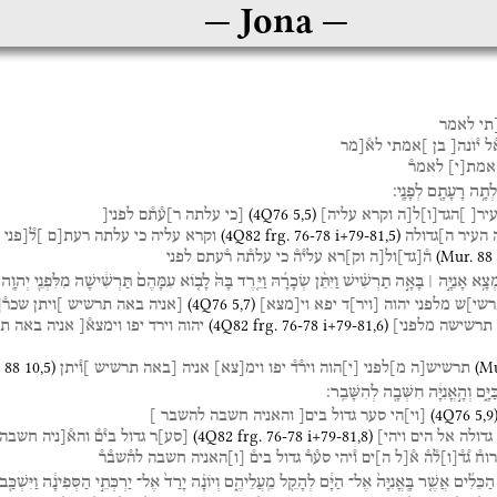
Jona
תי
לאמר
֯ל
י֯ונה[
בן
]אמתי
לא֯[מר
אמת
[
י
]
לאמר֯
לְתָ֥ה
רָעָתָ֖ם
לְפָנָֽי׃
(
4Q76
5
,
5
)
יר[
]הגד
[
ו
]
ל[ה
וקרא
עליה]
[כי
עלתה
ר]ע֯ת֯ם
לפני[
(
4Q82
frg. 76-78 i+79-81
,
5
)
העיר
ה]גדולה
וקרא
עליה
כי
עלתה
רעת[ם
]ל֯[פני
(
Mur. 88
ה֯
[
גד
]
ול[ה
וק]רא
עלי֯ה֯
כי
עלת֯ה
ר֯עתם
לפני
ִמְצָ֥א
אָנִיָּ֣ה ׀
בָּאָ֣ה
תַרְשִׁ֗ישׁ
וַיִּתֵּ֨ן
שְׂכָרָ֜הּ
וַיֵּ֤רֶד
בָּהּ֙
לָב֤וֹא
עִמָּהֶם֙
תַּרְשִׁ֔ישָׁה
מִלִּפְנֵ֖י
יְהוָֽה׃
(
4Q76
5
,
7
)
שי
]
ש
מלפני
יהוה
[
ויר
]
ד
יפא
וי
[
מצא
]
[אניה
באה
תרשיש
]ויתן
שכר֯[
(
4Q82
frg. 76-78 i+79-81
,
6
)
תרשישה
מלפני]
יהוה
וירד
יפו
וימצא֯[
אניה
באה
תר
 88
10
,
5
)
(
Mu
תרשיש[ה
מ]לפני
[
י
]
הוה
ויר֯ד֯
יפו
וימ
[
צא
]
אניה
[באה
תרשיש
]ו֯יתן
ַּיָּ֑ם
וְהָ֣אֳנִיָּ֔ה
חִשְּׁבָ֖ה
לְהִשָּׁבֵֽר׃
(
4Q76
5
,
9
[
וי
]
הי
סער
גדול
בים[
והאניה
חשבה
להשבר
]
(
4Q82
frg. 76-78 i+79-81
,
8
)
גדולה
אל
הים
ויהי]
[
סע
]
ר
גדול
בי֯ם֯
והא֯[ניה
חשבה
רוח֯
ג֯ד֯
[
ו
]
ל֯ה֯
א֯[ל
ה]ים
ו֯יהי
סע֯ר֯
גדול
בים֯
[
ו
]
האניה
חשבה
לה֯שב֯ר֯
הַכֵּלִ֜ים
אֲשֶׁ֤ר
בָּֽאֳנִיָּה֙
אֶל־
הַיָּ֔ם
לְהָקֵ֖ל
מֵֽעֲלֵיהֶ֑ם
וְיוֹנָ֗ה
יָרַד֙
אֶל־
יַרְכְּתֵ֣י
הַסְּפִינָ֔ה
וַיִּשְׁכַּ֖ב