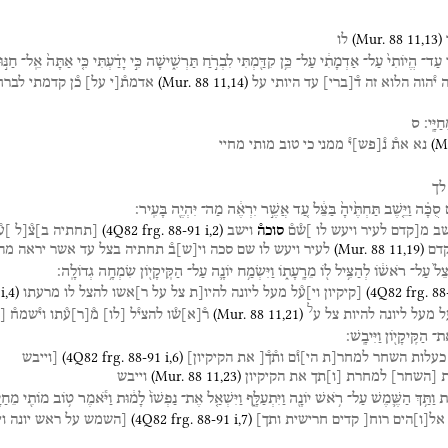
(
Mur. 88
11
,
13
)
לו
עַד־
הֱיוֹתִי֙
עַל־
אַדְמָתִ֔י
עַל־
כֵּ֥ן
קִדַּ֖מְתִּי
לִבְרֹ֣חַ
תַּרְשִׁ֑ישָׁה
כִּ֣י
יָדַ֗עְתִּי
כִּ֤י
אַתָּה֙
אֵֽל־
חַנּ֣וּ
(
Mur. 88
11
,
14
)
י֯הוה
הלוא
זה
ד֯
[
ברי
]
עד
היותי
על
אדמת֯[י
על]
כ֯ן
קדמתי
לברח
חַיָּֽי׃
ס
(
M
נא
את֯
נ֯
[
פש
]
י֯
ממני
כי
טוב
מותי
מחיי
לך
סֻכָּ֗ה
וַיֵּ֤שֶׁב
תַּחְתֶּ֙יהָ֙
בַּצֵּ֔ל
עַ֚ד
אֲשֶׁ֣ר
יִרְאֶ֔ה
מַה־
יִּהְיֶ֖ה
בָּעִֽיר׃
(
4Q82
frg. 88-91 i
,
2
)
שב
מ[קדם
לעיר
ויעש
לו
]ש֯ם֯
סוכה֯
וישב
[תחתיה
ב]צ֯[ל
]ע֯
(
Mur. 88
11
,
19
)
דם
לעיר
ויעש
לו
שם
סכה
וי
[
ש
]
ב֯
תחתיה
בצל
עד
אשר
יראה
מה
ֵל֙
עַל־
רֹאשׁ֔וֹ
לְהַצִּ֥יל
ל֖וֹ
מֵרָֽעָת֑וֹ
וַיִּשְׂמַ֥ח
יוֹנָ֛ה
עַל־
הַקּֽ͏ִיקָי֖וֹן
שִׂמְחָ֥ה
גְדוֹלָֽה׃
i
,
4
)
(
4Q82
frg. 88
[קיקיון
וי]ע֯ל
מעל
ליונה
להיו[ת
צל
על
ר]אשו
להצל
לו
מרעתו
ל
(
Mur. 88
11
,
21
)
ל
מעל
ליונה
להיות
צל
ע
ר֯
[
א
]
ש֯ו
להצי֯ל
[
לו
]
מ֯
[
ר
]
ע֯תו
וי֯שמח֯
[
ת־
הַקִּֽיקָי֖וֹן
וַיִּיבָֽשׁ׃
(
4Q82
frg. 88-91 i
,
6
)
כעלות
השחר
למחר[ת
הי]ו֯ם
ות֯ך֯[
את
הקיקיון]
[וייבש
(
Mur. 88
11
,
23
)
ת
[
השחר
]
למחרת
[
ו
]
תך
את
הקיקיון
וייבש
ית
וַתַּ֥ךְ
הַשֶּׁ֛מֶשׁ
עַל־
רֹ֥אשׁ
יוֹנָ֖ה
וַיִּתְעַלָּ֑ף
וַיִּשְׁאַ֤ל
אֶת־
נַפְשׁוֹ֙
לָמ֔וּת
וַיֹּ֕אמֶר
ט֥וֹב
מוֹתִ֖י
מֵחַיָּ
(
4Q82
frg. 88-91 i
,
7
)
אל
[
ו
]
הים
רוח[
קדים
חרישית
ותך]
[השמש
על
ראש
יונה
ו