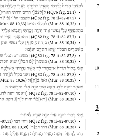
7
לְקִצְבֵ֤י
הָרִים֙
יָרַ֔דְתִּי
הָאָ֛רֶץ
בְּרִחֶ֥יהָ
בַעֲדִ֖י
לְעוֹלָ֑ם
וַתַּ
(
4Q76
frg. 21
,
1
)
ל]ק֯צ֯ב֯[י
הרים
ירדתי
הארץ]
(
4Q82
frg. 78 ii+82-87
,
5
)
לקצבי
הר֯
[
י
]
ם֯
י֯[ר
Mur. 88
10
,
33
)
(
Mur. 88
10
,
32
)
לקצב֯י
הרים
8
בְּהִתְעַטֵּ֤ף
עָלַי֙
נַפְשִׁ֔י
אֶת־
יְהוָ֖ה
זָכָ֑רְתִּי
וַתָּב֤וֹא
אֵלֶ֙יךָ֙
ת
(
4Q82
frg. 78 ii+82-87
,
7
)
[בהתעטף
]עלי
נפ
(
Mur. 88
10
,
34
)
ב
[
התע
]
ט
[
ף
]
עלי
נפשי
את[
9
מְשַׁמְּרִ֖ים
הַבְלֵי־
שָׁ֑וְא
חַסְדָּ֖ם
יַעֲזֹֽבוּ׃
(
4Q82
frg. 78 ii+82-87
,
8
)
[משמרים
הבלי
שו
(
Mur. 88
10
,
35
)
משמר
[
י
]
ם֯
הבל[י
שוא
חסדם
10
וַאֲנִ֗י
בְּק֤וֹל
תּוֹדָה֙
אֶזְבְּחָה־
לָּ֔ךְ
אֲשֶׁ֥ר
נָדַ֖רְתִּי
אֲשַׁלֵּ֑מָה
(
4Q82
frg. 78 ii+82-87
,
8
)
ואני
בקול
ת֯[ודה
א
(
Mur. 88
10
,
36
)
(
Mur. 88
10
,
35
)
וא֯ני֯
ב֯
[
ק
]
ול
11
וַיֹּ֥אמֶר
יְהוָ֖ה
לַדָּ֑ג
וַיָּקֵ֥א
אֶת־
יוֹנָ֖ה
אֶל־
הַיַּבָּשָֽׁה׃
פ
(
4Q82
frg. 78 ii+82-87
,
10
)
[ויאמר
יהוה
לדג
(
Mur. 88
10
,
38
)
[
ויא
]
מ֯ר֯
יהוה
ל
[
ד
]
ג֯
ויקא
את
3
1
וַיְהִ֧י
דְבַר־
יְהוָ֛ה
אֶל־
יוֹנָ֖ה
שֵׁנִ֥ית
לֵאמֹֽר׃
2-87
,
11
)
(
4Q82
frg. 78 ii+82-87
,
10
)
ויהי
דבר
(
Mur. 88
10
,
39
)
(
Mur. 88
10
,
38
)
ויהי
דב
[
ר
]
2
ק֛וּם
לֵ֥ךְ
אֶל־
נִֽינְוֵ֖ה
הָעִ֣יר
הַגְּדוֹלָ֑ה
וִּקְרָ֤א
אֵלֶ֙יהָ֙
אֶת־
ה