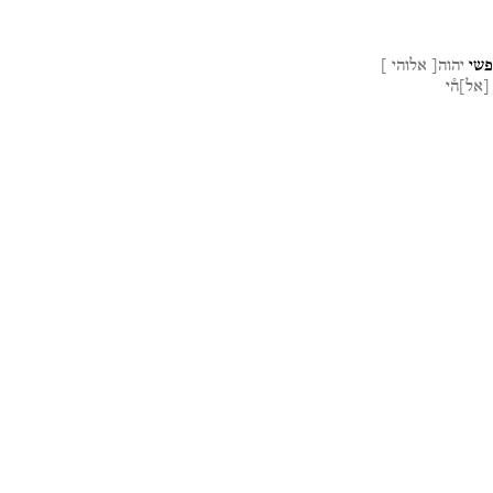
פשי
יהוה[
אלוהי
]
[
אל
]
ה֯י