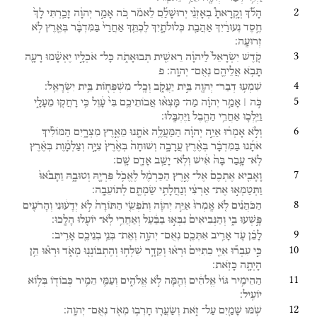
2
הָלֹ֡ךְ
וְקָֽרָאתָ֩
בְאָזְנֵ֨י
יְרוּשָׁלִַ֜ם
לֵאמֹ֗ר
כֹּ֚ה
אָמַ֣ר
יְהוָ֔ה
זָכַ֤רְתִּי
לָךְ֙
חֶ֣סֶד
נְעוּרַ֔יִךְ
אַהֲבַ֖ת
כְּלוּלֹתָ֑יִךְ
לֶכְתֵּ֤ךְ
אַחֲרַי֙
בַּמִּדְבָּ֔ר
בְּאֶ֖רֶץ
לֹ֥א
זְרוּעָֽה׃
3
קֹ֤דֶשׁ
יִשְׂרָאֵל֙
לַיהוָ֔ה
רֵאשִׁ֖ית
תְּבוּאָתֹ֑ה
כָּל־
אֹכְלָ֣יו
יֶאְשָׁ֔מוּ
רָעָ֛ה
תָּבֹ֥א
אֲלֵיהֶ֖ם
נְאֻם־
יְהוָֽה׃
פ
4
שִׁמְע֥וּ
דְבַר־
יְהוָ֖ה
בֵּ֣ית
יַעֲקֹ֑ב
וְכָֽל־
מִשְׁפְּח֖וֹת
בֵּ֥ית
יִשְׂרָאֵֽל׃
5
כֹּ֣ה ׀
אָמַ֣ר
יְהוָ֗ה
מַה־
מָּצְא֨וּ
אֲבוֹתֵיכֶ֥ם
בִּי֙
עָ֔וֶל
כִּ֥י
רָחֲק֖וּ
מֵעָלָ֑י
וַיֵּֽלְכ֛וּ
אַחֲרֵ֥י
הַהֶ֖בֶל
וַיֶּהְבָּֽלוּ׃
6
וְלֹ֣א
אָמְר֔וּ
אַיֵּ֣ה
יְהוָ֔ה
הַמַּעֲלֶ֥ה
אֹתָ֖נוּ
מֵאֶ֣רֶץ
מִצְרָ֑יִם
הַמּוֹלִ֨יךְ
אֹתָ֜נוּ
בַּמִּדְבָּ֗ר
בְּאֶ֨רֶץ
עֲרָבָ֤ה
וְשׁוּחָה֙
בְּאֶ֙רֶץ֙
צִיָּ֣ה
וְצַלְמָ֔וֶת
בְּאֶ֗רֶץ
לֹֽא־
עָ֤בַר
בָּהּ֙
אִ֔ישׁ
וְלֹֽא־
יָשַׁ֥ב
אָדָ֖ם
שָֽׁם׃
7
וָאָבִ֤יא
אֶתְכֶם֙
אֶל־
אֶ֣רֶץ
הַכַּרְמֶ֔ל
לֶאֱכֹ֥ל
פִּרְיָ֖הּ
וְטוּבָ֑הּ
וַתָּבֹ֙אוּ֙
וַתְּטַמְּא֣וּ
אֶת־
אַרְצִ֔י
וְנַחֲלָתִ֥י
שַׂמְתֶּ֖ם
לְתוֹעֵבָֽה׃
8
הַכֹּהֲנִ֗ים
לֹ֤א
אָֽמְרוּ֙
אַיֵּ֣ה
יְהוָ֔ה
וְתֹפְשֵׂ֤י
הַתּוֹרָה֙
לֹ֣א
יְדָע֔וּנִי
וְהָרֹעִ֖ים
פָּ֣שְׁעוּ
בִ֑י
וְהַנְּבִיאִים֙
נִבְּא֣וּ
בַבַּ֔עַל
וְאַחֲרֵ֥י
לֹֽא־
יוֹעִ֖לוּ
הָלָֽכוּ׃
9
לָכֵ֗ן
עֹ֛ד
אָרִ֥יב
אִתְּכֶ֖ם
נְאֻם־
יְהוָ֑ה
וְאֶת־
בְּנֵ֥י
בְנֵיכֶ֖ם
אָרִֽיב׃
10
כִּ֣י
עִבְר֞וּ
אִיֵּ֤י
כִתִּיִּים֙
וּרְא֔וּ
וְקֵדָ֛ר
שִׁלְח֥וּ
וְהִֽתְבּוֹנְנ֖וּ
מְאֹ֑ד
וּרְא֕וּ
הֵ֥ן
הָיְתָ֖ה
כָּזֹֽאת׃
11
הַהֵימִ֥יר
גּוֹי֙
אֱלֹהִ֔ים
וְהֵ֖מָּה
לֹ֣א
אֱלֹהִ֑ים
וְעַמִּ֛י
הֵמִ֥יר
כְּבוֹד֖וֹ
בְּל֥וֹא
יוֹעִֽיל׃
12
שֹׁ֥מּוּ
שָׁמַ֖יִם
עַל־
זֹ֑את
וְשַׂעֲר֛וּ
חָרְב֥וּ
מְאֹ֖ד
נְאֻם־
יְהוָֽה׃