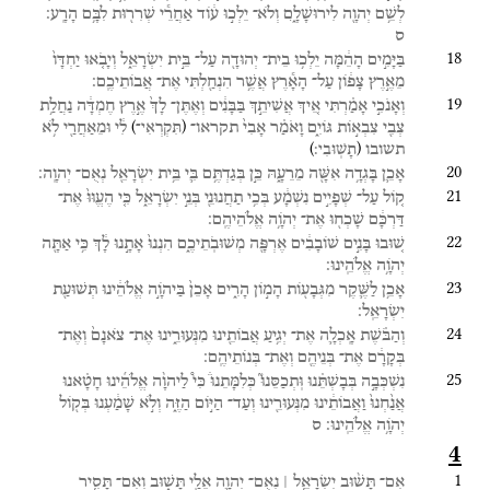
לְשֵׁ֥ם
יְהוָ֖ה
לִירוּשָׁלָ֑͏ִם
וְלֹא־
יֵלְכ֣וּ
ע֔וֹד
אַחֲרֵ֕י
שְׁרִר֖וּת
לִבָּ֥ם
הָרָֽע׃
ס
18
בַּיָּמִ֣ים
הָהֵ֔מָּה
יֵלְכ֥וּ
בֵית־
יְהוּדָ֖ה
עַל־
בֵּ֣ית
יִשְׂרָאֵ֑ל
וְיָבֹ֤אוּ
יַחְדָּו֙
מֵאֶ֣רֶץ
צָפ֔וֹן
עַל־
הָאָ֕רֶץ
אֲשֶׁ֥ר
הִנְחַ֖לְתִּי
אֶת־
אֲבוֹתֵיכֶֽם׃
19
וְאָנֹכִ֣י
אָמַ֗רְתִּי
אֵ֚יךְ
אֲשִׁיתֵ֣ךְ
בַּבָּנִ֔ים
וְאֶתֶּן־
לָךְ֙
אֶ֣רֶץ
חֶמְדָּ֔ה
נַחֲלַ֥ת
)
(
צְבִ֖י
צִבְא֣וֹת
גּוֹיִ֑ם
וָאֹמַ֗ר
אָבִי֙
תקראו־
לִ֔י
וּמֵאַחֲרַ֖י
לֹ֥א
תִּקְרְאִי־
)
(
תשובו
תָשֽׁוּבִי׃
20
אָכֵ֛ן
בָּגְדָ֥ה
אִשָּׁ֖ה
מֵרֵעָ֑הּ
כֵּ֣ן
בְּגַדְתֶּ֥ם
בִּ֛י
בֵּ֥ית
יִשְׂרָאֵ֖ל
נְאֻם־
יְהוָֽה׃
21
ק֚וֹל
עַל־
שְׁפָיִ֣ים
נִשְׁמָ֔ע
בְּכִ֥י
תַחֲנוּנֵ֖י
בְּנֵ֣י
יִשְׂרָאֵ֑ל
כִּ֤י
הֶעֱוּוּ֙
אֶת־
דַּרְכָּ֔ם
שָׁכְח֖וּ
אֶת־
יְהֹוָ֥ה
אֱלֹהֵיהֶֽם׃
22
שׁ֚וּבוּ
בָּנִ֣ים
שׁוֹבָבִ֔ים
אֶרְפָּ֖ה
מְשׁוּבֹֽתֵיכֶ֑ם
הִנְנוּ֙
אָתָ֣נוּ
לָ֔ךְ
כִּ֥י
אַתָּ֖ה
יְהֹוָ֥ה
אֱלֹהֵֽינוּ׃
23
אָכֵ֥ן
לַשֶּׁ֛קֶר
מִגְּבָע֖וֹת
הָמ֣וֹן
הָרִ֑ים
אָכֵן֙
בַּיהֹוָ֣ה
אֱלֹהֵ֔ינוּ
תְּשׁוּעַ֖ת
יִשְׂרָאֵֽל׃
24
וְהַבֹּ֗שֶׁת
אָֽכְלָ֛ה
אֶת־
יְגִ֥יעַ
אֲבוֹתֵ֖ינוּ
מִנְּעוּרֵ֑ינוּ
אֶת־
צֹאנָם֙
וְאֶת־
בְּקָרָ֔ם
אֶת־
בְּנֵיהֶ֖ם
וְאֶת־
בְּנוֹתֵיהֶֽם׃
25
נִשְׁכְּבָ֣ה
בְּבָשְׁתֵּ֗נוּ
וּֽתְכַסֵּנוּ֮
כְּלִמָּתֵנוּ֒
כִּי֩
לַיהוָ֨ה
אֱלֹהֵ֜ינוּ
חָטָ֗אנוּ
אֲנַ֙חְנוּ֙
וַאֲבוֹתֵ֔ינוּ
מִנְּעוּרֵ֖ינוּ
וְעַד־
הַיּ֣וֹם
הַזֶּ֑ה
וְלֹ֣א
שָׁמַ֔עְנוּ
בְּק֖וֹל
יְהֹוָ֥ה
אֱלֹהֵֽינוּ׃
ס
4
1
אִם־
תָּשׁ֨וּב
יִשְׂרָאֵ֧ל ׀
נְאֻם־
יְהוָ֛ה
אֵלַ֖י
תָּשׁ֑וּב
וְאִם־
תָּסִ֧יר