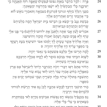
24
)
(
פֶּ֣רֶה ׀
לִמֻּ֣ד
מִדְבָּ֗ר
בְּאַוַּ֤ת
נפשו
שָׁאֲפָ֣ה
ר֔וּחַ
תַּאֲנָתָ֖הּ
מִ֣י
נַפְשָׁהּ֙
יְשִׁיבֶ֑נָּה
כָּל־
מְבַקְשֶׁ֙יהָ֙
לֹ֣א
יִיעָ֔פוּ
בְּחָדְשָׁ֖הּ
יִמְצָאֽוּנְהָ׃
25
)
(
מִנְעִ֤י
רַגְלֵךְ֙
מִיָּחֵ֔ף
וגורנך
מִצִּמְאָ֑ה
וַתֹּאמְרִ֣י
נוֹאָ֔שׁ
ל֕וֹא
וּגְרוֹנֵ֖ךְ
כִּֽי־
אָהַ֥בְתִּי
זָרִ֖ים
וְאַחֲרֵיהֶ֥ם
אֵלֵֽךְ׃
26
כְּבֹ֤שֶׁת
גַּנָּב֙
כִּ֣י
יִמָּצֵ֔א
כֵּ֥ן
הֹבִ֖ישׁוּ
בֵּ֣ית
יִשְׂרָאֵ֑ל
הֵ֤מָּה
מַלְכֵיהֶם֙
שָֽׂרֵיהֶ֔ם
וְכֹהֲנֵיהֶ֖ם
וּנְבִיאֵיהֶֽם׃
27
)
(
אֹמְרִ֨ים
לָעֵ֜ץ
אָ֣בִי
אַ֗תָּה
וְלָאֶ֙בֶן֙
אַ֣תְּ
ילדתני
כִּֽי־
פָנ֥וּ
אֵלַ֛י
יְלִדְתָּ֔נוּ
עֹ֖רֶף
וְלֹ֣א
פָנִ֑ים
וּבְעֵ֤ת
רָֽעָתָם֙
יֹֽאמְר֔וּ
ק֖וּמָה
וְהוֹשִׁיעֵֽנוּ׃
28
וְאַיֵּ֤ה
אֱלֹהֶ֙יךָ֙
אֲשֶׁ֣ר
עָשִׂ֣יתָ
לָּ֔ךְ
יָק֕וּמוּ
אִם־
יוֹשִׁיע֖וּךָ
בְּעֵ֣ת
רָעָתֶ֑ךָ
כִּ֚י
מִסְפַּ֣ר
עָרֶ֔יךָ
הָי֥וּ
אֱלֹהֶ֖יךָ
יְהוּדָֽה׃
ס
29
לָ֥מָּה
תָרִ֖יבוּ
אֵלָ֑י
כֻּלְּכֶ֛ם
פְּשַׁעְתֶּ֥ם
בִּ֖י
נְאֻם־
יְהוָֽה׃
30
לַשָּׁוְא֙
הִכֵּ֣יתִי
אֶת־
בְּנֵיכֶ֔ם
מוּסָ֖ר
לֹ֣א
לָקָ֑חוּ
אָכְלָ֧ה
חַרְבְּכֶ֛ם
נְבִֽיאֵיכֶ֖ם
כְּאַרְיֵ֥ה
מַשְׁחִֽית׃
31
הַדּ֗וֹר
אַתֶּם֙
רְא֣וּ
דְבַר־
יְהוָ֔ה
הֲמִדְבָּ֤ר
הָיִ֙יתִי֙
לְיִשְׂרָאֵ֔ל
אִ֛ם
אֶ֥רֶץ
מַאְפֵּ֖לְיָ֑ה
מַדּ֜וּעַ
אָמְר֤וּ
עַמִּי֙
רַ֔דְנוּ
לֽוֹא־
נָב֥וֹא
ע֖וֹד
אֵלֶֽיךָ׃
32
הֲתִשְׁכַּ֤ח
בְּתוּלָה֙
עֶדְיָ֔הּ
כַּלָּ֖ה
קִשֻּׁרֶ֑יהָ
וְעַמִּ֣י
שְׁכֵח֔וּנִי
יָמִ֖ים
אֵ֥ין
מִסְפָּֽר׃
33
מַה־
תֵּיטִ֥בִי
דַּרְכֵּ֖ךְ
לְבַקֵּ֣שׁ
אַהֲבָ֑ה
לָכֵן֙
גַּ֣ם
אֶת־
הָרָע֔וֹת
למדתי
)
(
אֶת־
דְּרָכָֽיִךְ׃
לִמַּ֖דְתְּ
34
גַּ֤ם
בִּכְנָפַ֙יִךְ֙
נִמְצְא֔וּ
דַּ֛ם
נַפְשׁ֥וֹת
אֶבְיוֹנִ֖ים
נְקִיִּ֑ים
לֹֽא־
בַמַּחְתֶּ֥רֶת
מְצָאתִ֖ים
כִּ֥י
עַל־
כָּל־
אֵֽלֶּה׃
35