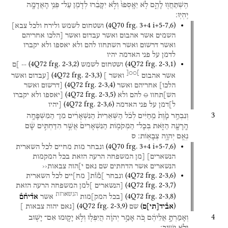
הִֽשְׁתַּחֲו֖וּ
לָהֶ֑ם
לֹ֤א
יֵאָֽסְפוּ֙
וְלֹ֣א
יִקָּבֵ֔רוּ
לְדֹ֛מֶן
עַל־
פְּנֵ֥י
הָאֲדָמָ֖ה
יִֽהְיֽוּ׃
(
4Q70
frg. 3+4 i+5-7
,
6
)
ושטחום
לשמש
ולירח
ולכל
צבא]
השמים
אשר
אהבום
ואשר
עבדום
ואשר
[הלכו
אחריהם
ואשר
דרשום
ואשר
השתחוו
להם
ולא
יאספו
ולא
יקברו
לדמן
על
פני
האדמה
יהיו
(
4Q72
frg. 2-3
,
2
)
(
4Q72
frg. 2-3
,
1
)
ושטחום
לשמש
--
]ם
]○○[
(
4Q72
frg. 2-3
,
3
)
אשר
אהבום
ואשר
]
[עבדום
ואשר
(
4Q72
frg. 2-3
,
4
)
הלכו]
אחריהם
ואשר
[דרשום
ואשר
(
4Q72
frg. 2-3
,
5
)
הש]תחוו
○
להם
ולא
[יאספו
ולא
יקברו
(
4Q72
frg. 2-3
,
6
)
ל]דמן
על
פני
האדמה
[יהיו
3
וְנִבְחַ֥ר
מָ֙וֶת֙
מֵֽחַיִּ֔ים
לְכֹ֗ל
הַשְּׁאֵרִית֙
הַנִּשְׁאָרִ֔ים
מִן־
הַמִּשְׁפָּחָ֥ה
הָֽרָעָ֖ה
הַזֹּ֑את
בְּכָל־
הַמְּקֹמ֤וֹת
הַנִּשְׁאָרִים֙
אֲשֶׁ֣ר
הִדַּחְתִּ֣ים
שָׁ֔ם
נְאֻ֖ם
יְהוָ֥ה
צְבָאֽוֹת׃
ס
(
4Q70
frg. 3+4 i+5-7
,
6
)
ונבחר
מות
מחיים
לכל
השארית
הנשארים]
[מן
המשפחה
הרעה
הזאת
בכל
המקמות
הנשארים
אשר
הדחתים
שם
נאם
י]הוה
צבאות‹‹
(
4Q72
frg. 2-3
,
6
)
ונבחר
]מ֯ו֯ת[
מח]יים
לכל
השארית
(
4Q72
frg. 2-3
,
7
)
[הנשארים
]למן
המשפחה
הרעה
הזאת
הנשארות
(
4Q72
frg. 2-3
,
8
)
[בכל
המק]מות
אשר
אד֯יח֯ם֯
(
4Q72
frg. 2-3
,
9
)
)
(
אב֯יד
[
תי
]
ם
שם
[נאם
יהוה
צבאות
]
4
וְאָמַרְתָּ֣
אֲלֵיהֶ֗ם
כֹּ֚ה
אָמַ֣ר
יְהוָ֔ה
הֲיִפְּל֖וּ
וְלֹ֣א
יָק֑וּמוּ
אִם־
יָשׁ֖וּב
וְלֹ֥א
יָשֽׁוּב׃