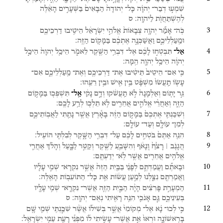
שִׁמְע֣וּ
דְבַר־
יְהוָ֗ה
כָּל־
יְהוּדָה֙
הַבָּאִים֙
בַּשְּׁעָרִ֣ים
הָאֵ֔לֶּה
לְהִֽשְׁתַּחֲוֺ֖ת
לַיהוָֽה׃
ס
3
כֹּֽה־
אָמַ֞ר
יְהוָ֤ה
צְבָאוֹת֙
אֱלֹהֵ֣י
יִשְׂרָאֵ֔ל
הֵיטִ֥יבוּ
דַרְכֵיכֶ֖ם
וּמַֽעַלְלֵיכֶ֑ם
וַאֲשַׁכְּנָ֣ה
אֶתְכֶ֔ם
בַּמָּק֥וֹם
הַזֶּֽה׃
4
אַל־
תִּבְטְח֣וּ
לָכֶ֔ם
אֶל־
דִּבְרֵ֥י
הַשֶּׁ֖קֶר
לֵאמֹ֑ר
הֵיכַ֤ל
יְהוָה֙
הֵיכַ֣ל
יְהוָ֔ה
הֵיכַ֥ל
יְהוָ֖ה
הֵֽמָּה׃
5
כִּ֤י
אִם־
הֵיטֵיב֙
תֵּיטִ֔יבוּ
אֶת־
דַּרְכֵיכֶ֖ם
וְאֶת־
מַֽעַלְלֵיכֶ֑ם
אִם־
עָשׂ֤וֹ
תַֽעֲשׂוּ֙
מִשְׁפָּ֔ט
בֵּ֥ין
אִ֖ישׁ
וּבֵ֥ין
רֵעֵֽהוּ׃
6
גֵּ֣ר
יָת֤וֹם
וְאַלְמָנָה֙
לֹ֣א
תַֽעֲשֹׁ֔קוּ
וְדָ֣ם
נָקִ֔י
אַֽל־
תִּשְׁפְּכ֖וּ
בַּמָּק֣וֹם
הַזֶּ֑ה
וְאַחֲרֵ֨י
אֱלֹהִ֧ים
אֲחֵרִ֛ים
לֹ֥א
תֵלְכ֖וּ
לְרַ֥ע
לָכֶֽם׃
7
וְשִׁכַּנְתִּ֤י
אֶתְכֶם֙
בַּמָּק֣וֹם
הַזֶּ֔ה
בָּאָ֕רֶץ
אֲשֶׁ֥ר
נָתַ֖תִּי
לַאֲבֽוֹתֵיכֶ֑ם
לְמִן־
עוֹלָ֖ם
וְעַד־
עוֹלָֽם׃
8
הִנֵּ֤ה
אַתֶּם֙
בֹּטְחִ֣ים
לָכֶ֔ם
עַל־
דִּבְרֵ֖י
הַשָּׁ֑קֶר
לְבִלְתִּ֖י
הוֹעִֽיל׃
9
הֲגָנֹ֤ב ׀
רָצֹ֙חַ֙
וְֽנָאֹ֔ף
וְהִשָּׁבֵ֥עַ
לַשֶּׁ֖קֶר
וְקַטֵּ֣ר
לַבָּ֑עַל
וְהָלֹ֗ךְ
אַחֲרֵ֛י
אֱלֹהִ֥ים
אֲחֵרִ֖ים
אֲשֶׁ֥ר
לֹֽא־
יְדַעְתֶּֽם׃
10
וּבָאתֶ֞ם
וַעֲמַדְתֶּ֣ם
לְפָנַ֗י
בַּבַּ֤יִת
הַזֶּה֙
אֲשֶׁ֣ר
נִקְרָא־
שְׁמִ֣י
עָלָ֔יו
וַאֲמַרְתֶּ֖ם
נִצַּ֑לְנוּ
לְמַ֣עַן
עֲשׂ֔וֹת
אֵ֥ת
כָּל־
הַתּוֹעֵב֖וֹת
הָאֵֽלֶּה׃
11
הַמְעָרַ֣ת
פָּרִצִ֗ים
הָיָ֨ה
הַבַּ֧יִת
הַזֶּ֛ה
אֲשֶׁר־
נִקְרָֽא־
שְׁמִ֥י
עָלָ֖יו
בְּעֵינֵיכֶ֑ם
גַּ֧ם
אָנֹכִ֛י
הִנֵּ֥ה
רָאִ֖יתִי
נְאֻם־
יְהוָֽה׃
ס
12
כִּ֣י
לְכוּ־
נָ֗א
אֶל־
מְקוֹמִי֙
אֲשֶׁ֣ר
בְּשִׁיל֔וֹ
אֲשֶׁ֨ר
שִׁכַּ֧נְתִּֽי
שְׁמִ֛י
שָׁ֖ם
בָּרִֽאשׁוֹנָ֑ה
וּרְאוּ֙
אֵ֣ת
אֲשֶׁר־
עָשִׂ֣יתִי
ל֔וֹ
מִפְּנֵ֕י
רָעַ֖ת
עַמִּ֥י
יִשְׂרָאֵֽל׃