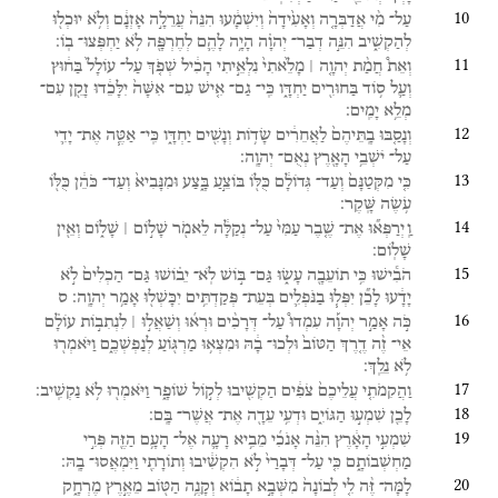
10
עַל־
מִ֨י
אֲדַבְּרָ֤ה
וְאָעִ֙ידָה֙
וְיִשְׁמָ֔עוּ
הִנֵּה֙
עֲרֵלָ֣ה
אָזְנָ֔ם
וְלֹ֥א
יוּכְל֖וּ
לְהַקְשִׁ֑יב
הִנֵּ֣ה
דְבַר־
יְהוָ֗ה
הָיָ֥ה
לָהֶ֛ם
לְחֶרְפָּ֖ה
לֹ֥א
יַחְפְּצוּ־
בֽוֹ׃
11
וְאֵת֩
חֲמַ֨ת
יְהוָ֤ה ׀
מָלֵ֙אתִי֙
נִלְאֵ֣יתִי
הָכִ֔יל
שְׁפֹ֤ךְ
עַל־
עוֹלָל֙
בַּח֔וּץ
וְעַ֛ל
ס֥וֹד
בַּחוּרִ֖ים
יַחְדָּ֑ו
כִּֽי־
גַם־
אִ֤ישׁ
עִם־
אִשָּׁה֙
יִלָּכֵ֔דוּ
זָקֵ֖ן
עִם־
מְלֵ֥א
יָמִֽים׃
12
וְנָסַ֤בּוּ
בָֽתֵּיהֶם֙
לַאֲחֵרִ֔ים
שָׂד֥וֹת
וְנָשִׁ֖ים
יַחְדָּ֑ו
כִּֽי־
אַטֶּ֧ה
אֶת־
יָדִ֛י
עַל־
יֹשְׁבֵ֥י
הָאָ֖רֶץ
נְאֻם־
יְהוָֽה׃
13
כִּ֤י
מִקְּטַנָּם֙
וְעַד־
גְּדוֹלָ֔ם
כֻּלּ֖וֹ
בּוֹצֵ֣עַ
בָּ֑צַע
וּמִנָּבִיא֙
וְעַד־
כֹּהֵ֔ן
כֻּלּ֖וֹ
עֹ֥שֶׂה
שָּֽׁקֶר׃
14
וַֽיְרַפְּא֞וּ
אֶת־
שֶׁ֤בֶר
עַמִּי֙
עַל־
נְקַלָּ֔ה
לֵאמֹ֖ר
שָׁל֣וֹם ׀
שָׁל֑וֹם
וְאֵ֖ין
שָׁלֽוֹם׃
15
הֹבִ֕ישׁוּ
כִּ֥י
תוֹעֵבָ֖ה
עָשׂ֑וּ
גַּם־
בּ֣וֹשׁ
לֹֽא־
יֵב֗וֹשׁוּ
גַּם־
הַכְלִים֙
לֹ֣א
יָדָ֔עוּ
לָכֵ֞ן
יִפְּל֧וּ
בַנֹּפְלִ֛ים
בְּעֵת־
פְּקַדְתִּ֥ים
יִכָּשְׁל֖וּ
אָמַ֥ר
יְהוָֽה׃
ס
16
כֹּ֣ה
אָמַ֣ר
יְהוָ֡ה
עִמְדוּ֩
עַל־
דְּרָכִ֨ים
וּרְא֜וּ
וְשַׁאֲל֣וּ ׀
לִנְתִב֣וֹת
עוֹלָ֗ם
אֵי־
זֶ֨ה
דֶ֤רֶךְ
הַטּוֹב֙
וּלְכוּ־
בָ֔הּ
וּמִצְא֥וּ
מַרְגּ֖וֹעַ
לְנַפְשְׁכֶ֑ם
וַיֹּאמְר֖וּ
לֹ֥א
נֵלֵֽךְ׃
17
וַהֲקִמֹתִ֤י
עֲלֵיכֶם֙
צֹפִ֔ים
הַקְשִׁ֖יבוּ
לְק֣וֹל
שׁוֹפָ֑ר
וַיֹּאמְר֖וּ
לֹ֥א
נַקְשִֽׁיב׃
18
לָכֵ֖ן
שִׁמְע֣וּ
הַגּוֹיִ֑ם
וּדְעִ֥י
עֵדָ֖ה
אֶת־
אֲשֶׁר־
בָּֽם׃
19
שִׁמְעִ֣י
הָאָ֔רֶץ
הִנֵּ֨ה
אָנֹכִ֜י
מֵבִ֥יא
רָעָ֛ה
אֶל־
הָעָ֥ם
הַזֶּ֖ה
פְּרִ֣י
מַחְשְׁבוֹתָ֑ם
כִּ֤י
עַל־
דְּבָרַי֙
לֹ֣א
הִקְשִׁ֔יבוּ
וְתוֹרָתִ֖י
וַיִּמְאֲסוּ־
בָֽהּ׃
20
לָמָּה־
זֶּ֨ה
לִ֤י
לְבוֹנָה֙
מִשְּׁבָ֣א
תָב֔וֹא
וְקָנֶ֥ה
הַטּ֖וֹב
מֵאֶ֣רֶץ
מֶרְחָ֑ק