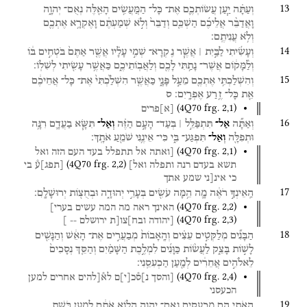
13
וְעַתָּ֗ה
יַ֧עַן
עֲשׂוֹתְכֶ֛ם
אֶת־
כָּל־
הַמּֽ͏ַעֲשִׂ֥ים
הָאֵ֖לֶּה
נְאֻם־
יְהוָ֑ה
וָאֲדַבֵּ֨ר
אֲלֵיכֶ֜ם
הַשְׁכֵּ֤ם
וְדַבֵּר֙
וְלֹ֣א
שְׁמַעְתֶּ֔ם
וָאֶקְרָ֥א
אֶתְכֶ֖ם
וְלֹ֥א
עֲנִיתֶֽם׃
14
וְעָשִׂ֜יתִי
לַבַּ֣יִת ׀
אֲשֶׁ֧ר
נִֽקְרָא־
שְׁמִ֣י
עָלָ֗יו
אֲשֶׁ֤ר
אַתֶּם֙
בֹּטְחִ֣ים
בּ֔וֹ
וְלַ֨מָּק֔וֹם
אֲשֶׁר־
נָתַ֥תִּי
לָכֶ֖ם
וְלַאֲבֽוֹתֵיכֶ֑ם
כַּאֲשֶׁ֥ר
עָשִׂ֖יתִי
לְשִׁלֽוֹ׃
15
וְהִשְׁלַכְתִּ֥י
אֶתְכֶ֖ם
מֵעַ֣ל
פָּנָ֑י
כַּאֲשֶׁ֤ר
הִשְׁלַ֙כְתִּי֙
אֶת־
כָּל־
אֲחֵיכֶ֔ם
אֵ֖ת
כָּל־
זֶ֥רַע
אֶפְרָֽיִם׃
ס
(
4Q70
frg. 2
,
1
)
[
א
]
פרים
16
וְאַתָּ֞ה
אַל־
תִּתְפַּלֵּ֣ל ׀
בְּעַד־
הָעָ֣ם
הַזֶּ֗ה
וְאַל־
תִּשָּׂ֧א
בַעֲדָ֛ם
רִנָּ֥ה
וּתְפִלָּ֖ה
וְאַל־
תִּפְגַּע־
בִּ֑י
כִּי־
אֵינֶ֥נִּי
שֹׁמֵ֖עַ
אֹתָֽךְ׃
(
4Q70
frg. 2
,
1
)
[ואתה
אל
תתפלל
בעד
העם
הזה
ואל
(
4Q70
frg. 2
,
2
)
תשא
בעדם
רנה
ותפלה
ואל]
[
תפג
]
ע֯
בי
כי
אינ[ני
שמע
אתך
17
הַֽאֵינְךָ֣
רֹאֶ֔ה
מָ֛ה
הֵ֥מָּה
עֹשִׂ֖ים
בְּעָרֵ֣י
יְהוּדָ֑ה
וּבְחֻצ֖וֹת
יְרוּשָׁלָֽ͏ִם׃
(
4Q70
frg. 2
,
2
)
האינך
ראה
מה
המה
עשים
בערי]
(
4Q70
frg. 2
,
3
)
[יהודה
ובח]צו[ת
ירושלם
--
]
18
הַבָּנִ֞ים
מְלַקְּטִ֣ים
עֵצִ֗ים
וְהָֽאָבוֹת֙
מְבַעֲרִ֣ים
אֶת־
הָאֵ֔שׁ
וְהַנָּשִׁ֖ים
לָשׁ֣וֹת
בָּצֵ֑ק
לַעֲשׂ֨וֹת
כַּוָּנִ֜ים
לִמְלֶ֣כֶת
הַשָּׁמַ֗יִם
וְהַסֵּ֤ךְ
נְסָכִים֙
לֵאלֹהִ֣ים
אֲחֵרִ֔ים
לְמַ֖עַן
הַכְעִסֵֽנִי׃
(
4Q70
frg. 2
,
4
)
[והסך
נ]ס֯כ
[
י
]
ם
לא֯[להים
אחרים
למען
הכעסני
19
הַאֹתִ֛י
הֵ֥ם
מַכְעִסִ֖ים
נְאֻם־
יְהוָ֑ה
הֲל֣וֹא
אֹתָ֔ם
לְמַ֖עַן
בֹּ֥שֶׁת