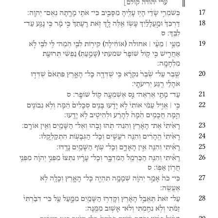
ערי
יהודה
קולם]
17
כְּשֹׁמְרֵ֣י
שָׂדַ֔י
הָי֥וּ
עָלֶ֖יהָ
מִסָּבִ֑יב
כִּי־
אֹתִ֥י
מָרָ֖תָה
נְאֻם־
יְהוָֽה׃
18
דַּרְכֵּךְ֙
וּמַ֣עֲלָלַ֔יִךְ
עָשׂ֥וֹ
אֵ֖לֶּה
לָ֑ךְ
זֹ֤את
רָעָתֵךְ֙
כִּ֣י
מָ֔ר
כִּ֥י
נָגַ֖ע
עַד־
לִבֵּֽךְ׃
ס
19
)
(
מֵעַ֣י ׀
מֵעַ֨י ׀
אחולה
קִיר֥וֹת
לִבִּ֛י
הֹֽמֶה־
לִּ֥י
לִבִּ֖י
לֹ֣א
אוֹחִ֜ילָה
)
(
אַחֲרִ֑ישׁ
כִּ֣י
ק֤וֹל
שׁוֹפָר֙
שמעתי
נַפְשִׁ֔י
תְּרוּעַ֖ת
שָׁמַ֣עַתְּ
מִלְחָמָֽה׃
20
שֶׁ֤בֶר
עַל־
שֶׁ֙בֶר֙
נִקְרָ֔א
כִּ֥י
שֻׁדְּדָ֖ה
כָּל־
הָאָ֑רֶץ
פִּתְאֹם֙
שֻׁדְּד֣וּ
אֹהָלַ֔י
רֶ֖גַע
יְרִיעֹתָֽי׃
21
עַד־
מָתַ֖י
אֶרְאֶה־
נֵּ֑ס
אֶשְׁמְעָ֖ה
ק֥וֹל
שׁוֹפָֽר׃
ס
22
כִּ֣י ׀
אֱוִ֣יל
עַמִּ֗י
אוֹתִי֙
לֹ֣א
יָדָ֔עוּ
בָּנִ֤ים
סְכָלִים֙
הֵ֔מָּה
וְלֹ֥א
נְבוֹנִ֖ים
הֵ֑מָּה
חֲכָמִ֥ים
הֵ֙מָּה֙
לְהָרַ֔ע
וּלְהֵיטִ֖יב
לֹ֥א
יָדָֽעוּ׃
23
רָאִ֙יתִי֙
אֶת־
הָאָ֔רֶץ
וְהִנֵּה־
תֹ֖הוּ
וָבֹ֑הוּ
וְאֶל־
הַשָּׁמַ֖יִם
וְאֵ֥ין
אוֹרָֽם׃
24
רָאִ֙יתִי֙
הֶֽהָרִ֔ים
וְהִנֵּ֖ה
רֹעֲשִׁ֑ים
וְכָל־
הַגְּבָע֖וֹת
הִתְקַלְקָֽלוּ׃
25
רָאִ֕יתִי
וְהִנֵּ֖ה
אֵ֣ין
הָאָדָ֑ם
וְכָל־
ע֥וֹף
הַשָּׁמַ֖יִם
נָדָֽדוּ׃
26
רָאִ֕יתִי
וְהִנֵּ֥ה
הַכַּרְמֶ֖ל
הַמִּדְבָּ֑ר
וְכָל־
עָרָ֗יו
נִתְּצוּ֙
מִפְּנֵ֣י
יְהוָ֔ה
מִפְּנֵ֖י
חֲר֥וֹן
אַפּֽוֹ׃
ס
27
כִּי־
כֹה֙
אָמַ֣ר
יְהוָ֔ה
שְׁמָמָ֥ה
תִהְיֶ֖ה
כָּל־
הָאָ֑רֶץ
וְכָלָ֖ה
לֹ֥א
אֶעֱשֶֽׂה׃
28
עַל־
זֹאת֙
תֶּאֱבַ֣ל
הָאָ֔רֶץ
וְקָדְר֥וּ
הַשָּׁמַ֖יִם
מִמָּ֑עַל
עַ֤ל
כִּי־
דִבַּ֙רְתִּי֙
זַמֹּ֔תִי
וְלֹ֥א
נִחַ֖מְתִּי
וְלֹא־
אָשׁ֥וּב
מִמֶּֽנָּה׃