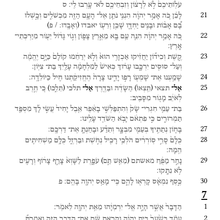
עֹלֽוֹתֵיכֶם֙
לֹ֣א
לְרָצ֔וֹן
וְזִבְחֵיכֶ֖ם
לֹא־
עָ֥רְבוּ
לִֽי׃
ס
21
לָכֵ֗ן
כֹּ֚ה
אָמַ֣ר
יְהוָ֔ה
הִנְנִ֥י
נֹתֵ֛ן
אֶל־
הָעָ֥ם
הַזֶּ֖ה
מִכְשֹׁלִ֑ים
וְכָ֣שְׁלוּ
)
/
(
בָ֠ם
אָב֨וֹת
וּבָנִ֥ים
יַחְדָּ֛ו
שָׁכֵ֥ן
וְרֵע֖וֹ
יאבדו
וְאָבָֽדוּ׃
פ
22
כֹּ֚ה
אָמַ֣ר
יְהוָ֔ה
הִנֵּ֛ה
עַ֥ם
בָּ֖א
מֵאֶ֣רֶץ
צָפ֑וֹן
וְג֣וֹי
גָּד֔וֹל
יֵע֖וֹר
מִיַּרְכְּתֵי־
אָֽרֶץ׃
23
קֶ֣שֶׁת
וְכִיד֞וֹן
יַחֲזִ֗יקוּ
אַכְזָרִ֥י
הוּא֙
וְלֹ֣א
יְרַחֵ֔מוּ
קוֹלָם֙
כַּיָּ֣ם
יֶהֱמֶ֔ה
וְעַל־
סוּסִ֖ים
יִרְכָּ֑בוּ
עָר֗וּךְ
כְּאִישׁ֙
לַמִּלְחָמָ֔ה
עָלַ֖יִךְ
בַּת־
צִיּֽוֹן׃
24
שָׁמַ֥עְנוּ
אֶת־
שָׁמְע֖וֹ
רָפ֣וּ
יָדֵ֑ינוּ
צָרָה֙
הֶחֱזִיקַ֔תְנוּ
חִ֖יל
כַּיּוֹלֵדָֽה׃
25
)
(
)
(
אַל־
תצאי
הַשָּׂדֶ֔ה
וּבַדֶּ֖רֶךְ
אַל־
תלכי
כִּ֚י
חֶ֣רֶב
תֵּֽצְאוּ֙
תֵּלֵ֑כוּ
לְאֹיֵ֔ב
מָג֖וֹר
מִסָּבִֽיב׃
26
בַּת־
עַמִּ֤י
חִגְרִי־
שָׂק֙
וְהִתְפַּלְּשִׁ֣י
בָאֵ֔פֶר
אֵ֤בֶל
יָחִיד֙
עֲשִׂ֣י
לָ֔ךְ
מִסְפַּ֖ד
תַּמְרוּרִ֑ים
כִּ֣י
פִתְאֹ֔ם
יָבֹ֥א
הַשֹּׁדֵ֖ד
עָלֵֽינוּ׃
27
בָּח֛וֹן
נְתַתִּ֥יךָ
בְעַמִּ֖י
מִבְצָ֑ר
וְתֵדַ֕ע
וּבָחַנְתָּ֖
אֶת־
דַּרְכָּֽם׃
28
כֻּלָּם֙
סָרֵ֣י
סֽוֹרְרִ֔ים
הֹלְכֵ֥י
רָכִ֖יל
נְחֹ֣שֶׁת
וּבַרְזֶ֑ל
כֻּלָּ֥ם
מַשְׁחִיתִ֖ים
הֵֽמָּה׃
29
)
(
נָחַ֣ר
מַפֻּ֔חַ
מאשתם
עֹפָ֑רֶת
לַשָּׁוְא֙
צָרַ֣ף
צָר֔וֹף
וְרָעִ֖ים
מֵאֵ֖שׁ תַּ֣ם
לֹ֥א
נִתָּֽקוּ׃
30
כֶּ֣סֶף
נִמְאָ֔ס
קָרְא֖וּ
לָהֶ֑ם
כִּֽי־
מָאַ֥ס
יְהוָ֖ה
בָּהֶֽם׃
פ
7
1
הַדָּבָר֙
אֲשֶׁ֣ר
הָיָ֣ה
אֶֽל־
יִרְמְיָ֔הוּ
מֵאֵ֥ת
יְהוָ֖ה
לֵאמֹֽר׃
2
עֲמֹ֗ד
בְּשַׁ֙עַר֙
בֵּ֣ית
יְהוָ֔ה
וְקָרָ֣אתָ
שָּׁ֔ם
אֶת־
הַדָּבָ֖ר
הַזֶּ֑ה
וְאָמַרְתָּ֞