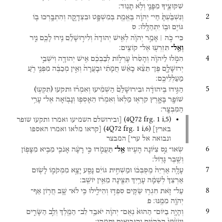
שִׁקּוּצֶ֛יךָ
מִפָּנַ֖י
וְלֹ֥א
תָנֽוּד׃
2
וְנִשְׁבַּ֙עְתָּ֙
חַי־
יְהוָ֔ה
בֶּאֱמֶ֖ת
בְּמִשְׁפָּ֣ט
וּבִצְדָקָ֑ה
וְהִתְבָּ֥רְכוּ
ב֛וֹ
גּוֹיִ֖ם
וּב֥וֹ
יִתְהַלָּֽלוּ׃
ס
3
כִּי־
כֹ֣ה ׀
אָמַ֣ר
יְהֹוָ֗ה
לְאִ֤ישׁ
יְהוּדָה֙
וְלִיר֣וּשָׁלִַ֔ם
נִ֥ירוּ
לָכֶ֖ם
נִ֑יר
וְאַֽל־
תִּזְרְע֖וּ
אֶל־
קוֹצִֽים׃
4
הִמֹּ֣לוּ
לַיהֹוָ֗ה
וְהָסִ֙רוּ֙
עָרְל֣וֹת
לְבַבְכֶ֔ם
אִ֥ישׁ
יְהוּדָ֖ה
וְיֹשְׁבֵ֣י
יְרוּשָׁלָ֑͏ִם
פֶּן־
תֵּצֵ֨א
כָאֵ֜שׁ
חֲמָתִ֗י
וּבָעֲרָה֙
וְאֵ֣ין
מְכַבֶּ֔ה
מִפְּנֵ֖י
רֹ֥עַ
מַעַלְלֵיכֶֽם׃
5
)
(
הַגִּ֣ידוּ
בִֽיהוּדָ֗ה
וּבִירוּשָׁלִַ֙ם֙
הַשְׁמִ֔יעוּ
וְאִמְר֕וּ
ותקעו
תִּקְע֥וּ
שׁוֹפָ֖ר
בָּאָ֑רֶץ
קִרְא֤וּ
מַלְאוּ֙
וְאִמְר֔וּ
הֵאָסְפ֥וּ
וְנָב֖וֹאָה
אֶל־
עָרֵ֥י
הַמִּבְצָֽר׃
(
4Q72
frg. 1 i
,
5
)
[ובירושלם
השמיעו
ואמרו
ותקעו
שופר
(
4Q72
frg. 1 i
,
6
)
בארץ]
[קראו
מלאו
ואמרו
האספו
ונבואה
אל
ערי]
המבצר
6
שְׂאוּ־
נֵ֣ס
צִיּ֔וֹנָה
הָעִ֖יזוּ
אַֽל־
תַּעֲמֹ֑דוּ
כִּ֣י
רָעָ֗ה
אָנֹכִ֛י
מֵבִ֥יא
מִצָּפ֖וֹן
וְשֶׁ֥בֶר
גָּדֽוֹל׃
7
עָלָ֤ה
אַרְיֵה֙
מִֽסֻּבְּכ֔וֹ
וּמַשְׁחִ֣ית
גּוֹיִ֔ם
נָסַ֖ע
יָצָ֣א
מִמְּקֹמ֑וֹ
לָשׂ֤וּם
אַרְצֵךְ֙
לְשַׁמָּ֔ה
עָרַ֥יִךְ
תִּצֶּ֖ינָה
מֵאֵ֥ין
יוֹשֵֽׁב׃
8
עַל־
זֹ֛את
חִגְר֥וּ
שַׂקִּ֖ים
סִפְד֣וּ
וְהֵילִ֑ילוּ
כִּ֥י
לֹא־
שָׁ֛ב
חֲר֥וֹן
אַף־
יְהֹוָ֖ה
מִמֶּֽנּוּ׃
פ
9
וְהָיָ֤ה
בַיּוֹם־
הַהוּא֙
נְאֻם־
יְהוָ֔ה
יֹאבַ֥ד
לֵב־
הַמֶּ֖לֶךְ
וְלֵ֣ב
הַשָּׂרִ֑ים
וְנָשַׁ֙מּוּ֙
הַכֹּ֣הֲנִ֔ים
וְהַנְּבִיאִ֖ים
יִתְמָֽהוּ׃