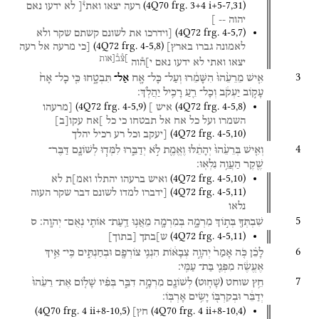
(
4Q70
frg. 3+4 i+5-7
,
31
)
רעה
יצאו
ואתי֯[
לא
ידעו
נאם
יהוה
--
]
(
4Q72
frg. 4-5
,
7
)
[וידרכו
את
לשונם
קשתם
שקר
ולא
(
4Q72
frg. 4-5
,
8
)
לאמונה
גברו
בארץ]
[כי
מרעה
אל
רעה
]צ֯ב֯[אות
יצאו
ואתי
לא
ידעו
נאם
י]ה֯וה
3
אִ֤ישׁ
מֵרֵעֵ֙הוּ֙
הִשָּׁמֵ֔רוּ
וְעַל־
כָּל־
אָ֖ח
אַל־
תִּבְטָ֑חוּ
כִּ֤י
כָל־
אָח֙
עָק֣וֹב
יַעְקֹ֔ב
וְכָל־
רֵ֖עַ
רָכִ֥יל
יַהֲלֹֽךְ׃
(
4Q72
frg. 4-5
,
9
)
(
4Q72
frg. 4-5
,
8
)
איש
]
[מרעהו
השמרו
ועל
כל
אח
אל
תבטחו
כי
כל
]אח
עקו
[
ב
]
(
4Q72
frg. 4-5
,
10
)
[יעקב
וכל
רע
רכיל
יהלך
4
וְאִ֤ישׁ
בְּרֵעֵ֙הוּ֙
יְהָתֵ֔לּוּ
וֶאֱמֶ֖ת
לֹ֣א
יְדַבֵּ֑רוּ
לִמְּד֧וּ
לְשׁוֹנָ֛ם
דַּבֶּר־
שֶׁ֖קֶר
הַעֲוֵ֥ה
נִלְאֽוּ׃
(
4Q72
frg. 4-5
,
10
)
ואיש
ברעהו
יהתלו
ואמ]ת
לא
(
4Q72
frg. 4-5
,
11
)
[ידברו
למדו
לשונם
דבר
שקר
העוה
נלאו
5
שִׁבְתְּךָ֖
בְּת֣וֹךְ
מִרְמָ֑ה
בְּמִרְמָ֛ה
מֵאֲנ֥וּ
דַֽעַת־
אוֹתִ֖י
נְאֻם־
יְהוָֽה׃
ס
(
4Q72
frg. 4-5
,
11
)
ש]בתך
[
בתוך
]
6
לָכֵ֗ן
כֹּ֤ה
אָמַר֙
יְהוָ֣ה
צְבָא֔וֹת
הִנְנִ֥י
צוֹרְפָ֖ם
וּבְחַנְתִּ֑ים
כִּֽי־
אֵ֣יךְ
אֶעֱשֶׂ֔ה
מִפְּנֵ֖י
בַּת־
עַמִּֽי׃
7
)
(
חֵ֥ץ
שוחט
לְשׁוֹנָ֖ם
מִרְמָ֣ה
דִבֵּ֑ר
בְּפִ֗יו
שָׁל֤וֹם
אֶת־
רֵעֵ֙הוּ֙
שָׁח֛וּט
יְדַבֵּ֔ר
וּבְקִרְבּ֖וֹ
יָשִׂ֥ים
אָרְבּֽוֹ׃
(
4Q70
frg. 4 ii+8-10
,
5
)
(
4Q70
frg. 4 ii+8-10
,
4
)
חץ]