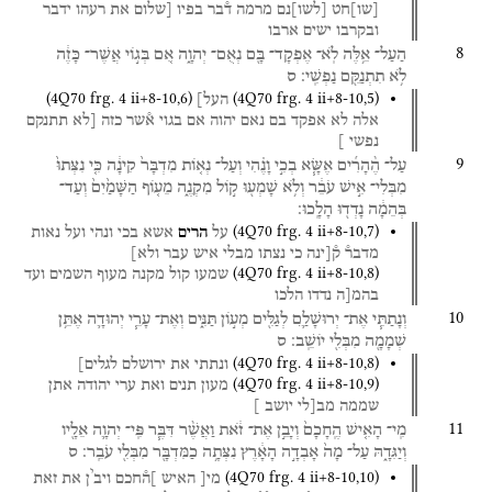
[
שו
]
חט
[
לשו
]
נם
מרמה
ד֯בר
בפיו
[שלום
את
רעהו
ידבר
ובקרבו
ישים
ארבו
8
הַעַל־
אֵ֥לֶּה
לֹֽא־
אֶפְקָד־
בָּ֖ם
נְאֻם־
יְהוָ֑ה
אִ֚ם
בְּג֣וֹי
אֲשֶׁר־
כָּזֶ֔ה
לֹ֥א
תִתְנַקֵּ֖ם
נַפְשִֽׁי׃
ס
(
4Q70
frg. 4 ii+8-10
,
6
)
(
4Q70
frg. 4 ii+8-10
,
5
)
העל]
אלה
לא
אפקד
בם
נאם
יהוה
אם
בגוי
א֯שר
כזה
[לא
תתנקם
נפשי
]
9
עַל־
הֶ֨הָרִ֜ים
אֶשָּׂ֧א
בְכִ֣י
וָנֶ֗הִי
וְעַל־
נְא֤וֹת
מִדְבָּר֙
קִינָ֔ה
כִּ֤י
נִצְּתוּ֙
מִבְּלִי־
אִ֣ישׁ
עֹבֵ֔ר
וְלֹ֥א
שָׁמְע֖וּ
ק֣וֹל
מִקְנֶ֑ה
מֵע֤וֹף
הַשָּׁמַ֙יִם֙
וְעַד־
בְּהֵמָ֔ה
נָדְד֖וּ
הָלָֽכוּ׃
(
4Q70
frg. 4 ii+8-10
,
7
)
על
הרים
אשא
בכי
ונהי
ועל
נאות
מדבר֯
ק֯[ינה
כי
נצתו
מבלי
איש
עבר
ולא]
(
4Q70
frg. 4 ii+8-10
,
8
)
שמעו
קול
מקנה
מעוף
השמים
ועד
בהמ[ה
נדדו
הלכו
10
וְנָתַתִּ֧י
אֶת־
יְרוּשָׁלַ֛͏ִם
לְגַלִּ֖ים
מְע֣וֹן
תַּנִּ֑ים
וְאֶת־
עָרֵ֧י
יְהוּדָ֛ה
אֶתֵּ֥ן
שְׁמָמָ֖ה
מִבְּלִ֖י
יוֹשֵֽׁב׃
ס
(
4Q70
frg. 4 ii+8-10
,
8
)
ונתתי
את
ירושלם
לגלים]
(
4Q70
frg. 4 ii+8-10
,
9
)
מעון
תנים
ואת
ערי
יהודה
אתן
שממה
מב[לי
יושב
]
11
מִֽי־
הָאִ֤ישׁ
הֶֽחָכָם֙
וְיָבֵ֣ן
אֶת־
זֹ֔את
וַאֲשֶׁ֨ר
דִּבֶּ֧ר
פִּֽי־
יְהוָ֛ה
אֵלָ֖יו
וְיַגִּדָ֑הּ
עַל־
מָה֙
אָבְדָ֣ה
הָאָ֔רֶץ
נִצְּתָ֥ה
כַמִּדְבָּ֖ר
מִבְּלִ֖י
עֹבֵֽר׃
ס
י
(
4Q70
frg. 4 ii+8-10
,
10
)
מי[
האיש
]ה֯חכם
ויב
ן
את
זאת