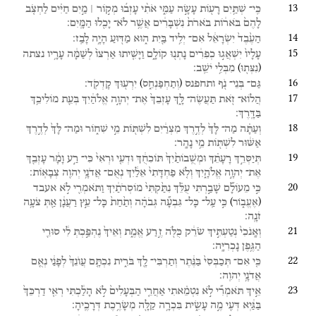
13
כִּֽי־
שְׁתַּ֥יִם
רָע֖וֹת
עָשָׂ֣ה
עַמִּ֑י
אֹתִ֨י
עָזְב֜וּ
מְק֣וֹר ׀
מַ֣יִם
חַיִּ֗ים
לַחְצֹ֤ב
לָהֶם֙
בֹּאר֔וֹת
בֹּארֹת֙
נִשְׁבָּרִ֔ים
אֲשֶׁ֥ר
לֹא־
יָכִ֖לוּ
הַמָּֽיִם׃
14
הַעֶ֙בֶד֙
יִשְׂרָאֵ֔ל
אִם־
יְלִ֥יד
בַּ֖יִת
ה֑וּא
מַדּ֖וּעַ
הָיָ֥ה
לָבַֽז׃
15
עָלָיו֙
יִשְׁאֲג֣וּ
כְפִרִ֔ים
נָתְנ֖וּ
קוֹלָ֑ם
וַיָּשִׁ֤יתוּ
אַרְצוֹ֙
לְשַׁמָּ֔ה
עָרָ֥יו
נצתה
)
(
מִבְּלִ֥י
יֹשֵֽׁב׃
נִצְּת֖וּ
16
)
(
גַּם־
בְּנֵי־
נֹ֖ף
ותחפנס
יִרְע֖וּךְ
קָדְקֹֽד׃
וְתַחְפַּנְחֵ֑ס
17
הֲלוֹא־
זֹ֖את
תַּעֲשֶׂה־
לָּ֑ךְ
עָזְבֵךְ֙
אֶת־
יְהוָ֣ה
אֱלֹהַ֔יִךְ
בְּעֵ֖ת
מוֹלִיכֵ֥ךְ
בַּדָּֽרֶךְ׃
18
וְעַתָּ֗ה
מַה־
לָּךְ֙
לְדֶ֣רֶךְ
מִצְרַ֔יִם
לִשְׁתּ֖וֹת
מֵ֣י
שִׁח֑וֹר
וּמַה־
לָּךְ֙
לְדֶ֣רֶךְ
אַשּׁ֔וּר
לִשְׁתּ֖וֹת
מֵ֥י
נָהָֽר׃
19
תְּיַסְּרֵ֣ךְ
רָעָתֵ֗ךְ
וּמְשֻֽׁבוֹתַ֙יִךְ֙
תּוֹכִחֻ֔ךְ
וּדְעִ֤י
וּרְאִי֙
כִּי־
רַ֣ע
וָמָ֔ר
עָזְבֵ֖ךְ
אֶת־
יְהוָ֣ה
אֱלֹהָ֑יִךְ
וְלֹ֤א
פַחְדָּתִי֙
אֵלַ֔יִךְ
נְאֻם־
אֲדֹנָ֥י
יְהוִ֖ה
צְבָאֽוֹת׃
20
כִּ֣י
מֵעוֹלָ֞ם
שָׁבַ֣רְתִּי
עֻלֵּ֗ךְ
נִתַּ֙קְתִּי֙
מוֹסְרֹתַ֔יִךְ
וַתֹּאמְרִ֖י
לֹ֣א
אעבד
)
(
כִּ֣י
עַֽל־
כָּל־
גִּבְעָ֞ה
גְּבֹהָ֗ה
וְתַ֙חַת֙
כָּל־
עֵ֣ץ
רַעֲנָ֔ן
אַ֖תְּ
צֹעָ֥ה
אֶעֱב֑וֹר
זֹנָֽה׃
21
וְאָֽנֹכִי֙
נְטַעְתִּ֣יךְ
שֹׂרֵ֔ק
כֻּלֹּ֖ה
זֶ֣רַע
אֱמֶ֑ת
וְאֵיךְ֙
נֶהְפַּ֣כְתְּ
לִ֔י
סוּרֵ֖י
הַגֶּ֥פֶן
נָכְרִיָּֽה׃
22
כִּ֤י
אִם־
תְּכַבְּסִי֙
בַּנֶּ֔תֶר
וְתַרְבִּי־
לָ֖ךְ
בֹּרִ֑ית
נִכְתָּ֤ם
עֲוֺנֵךְ֙
לְפָנַ֔י
נְאֻ֖ם
אֲדֹנָ֥י
יְהוִֽה׃
23
אֵ֣יךְ
תֹּאמְרִ֞י
לֹ֣א
נִטְמֵ֗אתִי
אַחֲרֵ֤י
הַבְּעָלִים֙
לֹ֣א
הָלַ֔כְתִּי
רְאִ֤י
דַרְכֵּךְ֙
בַּגַּ֔יְא
דְּעִ֖י
מֶ֣ה
עָשִׂ֑ית
בִּכְרָ֥ה
קַלָּ֖ה
מְשָׂרֶ֥כֶת
דְּרָכֶֽיהָ׃