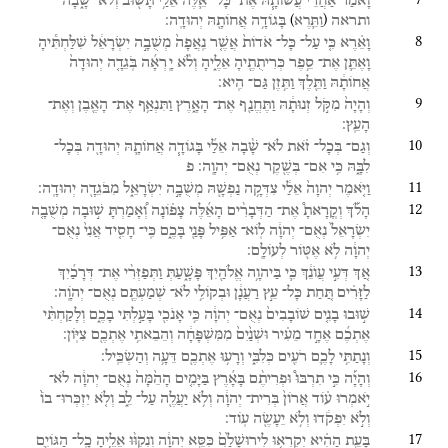
וָאֹמַ֗ר
אַחֲרֵ֨י
עֲשׂוֹתָ֧הּ
אֶת־
כָּל־
אֵ֛לֶּה
אֵלַ֥י
תָּשׁ֖וּב
וְלֹא־
שָׁ֑בָה
)
(
ותראה
בָּגוֹדָ֥ה
אֲחוֹתָ֖הּ
יְהוּדָֽה׃
וַתֵּ֛רֶא
8
וָאֵ֗רֶא
כִּ֤י
עַל־
כָּל־
אֹדוֹת֙
אֲשֶׁ֤ר
נִֽאֲפָה֙
מְשֻׁבָ֣ה
יִשְׂרָאֵ֔ל
שִׁלַּחְתִּ֕יהָ
וָאֶתֵּ֛ן
אֶת־
סֵ֥פֶר
כְּרִיתֻתֶ֖יהָ
אֵלֶ֑יהָ
וְלֹ֨א
יָֽרְאָ֜ה
בֹּֽגֵדָ֤ה
יְהוּדָה֙
אֲחוֹתָ֔הּ
וַתֵּ֖לֶךְ
וַתִּ֥זֶן
גַּם־
הִֽיא׃
9
וְהָיָה֙
מִקֹּ֣ל
זְנוּתָ֔הּ
וַתֶּחֱנַ֖ף
אֶת־
הָאָ֑רֶץ
וַתִּנְאַ֥ף
אֶת־
הָאֶ֖בֶן
וְאֶת־
הָעֵֽץ׃
10
וְגַם־
בְּכָל־
זֹ֗את
לֹא־
שָׁ֨בָה
אֵלַ֜י
בָּגוֹדָ֧ה
אֲחוֹתָ֛הּ
יְהוּדָ֖ה
בְּכָל־
לִבָּ֑הּ
כִּ֥י
אִם־
בְּשֶׁ֖קֶר
נְאֻם־
יְהוָֽה׃
פ
11
וַיֹּ֤אמֶר
יְהוָה֙
אֵלַ֔י
צִדְּקָ֥ה
נַפְשָׁ֖הּ
מְשֻׁבָ֣ה
יִשְׂרָאֵ֑ל
מִבֹּגֵדָ֖ה
יְהוּדָֽה׃
12
הָלֹ֡ךְ
וְקֽ͏ָרָאתָ֩
אֶת־
הַדְּבָרִ֨ים
הָאֵ֜לֶּה
צָפ֗וֹנָה
וְ֠אָמַרְתָּ
שׁ֣וּבָה
מְשֻׁבָ֤ה
יִשְׂרָאֵל֙
נְאֻם־
יְהוָ֔ה
לֽוֹא־
אַפִּ֥יל
פָּנַ֖י
בָּכֶ֑ם
כִּֽי־
חָסִ֤יד
אֲנִי֙
נְאֻם־
יְהוָ֔ה
לֹ֥א
אֶטּ֖וֹר
לְעוֹלָֽם׃
13
אַ֚ךְ
דְּעִ֣י
עֲוֺנֵ֔ךְ
כִּ֛י
בַּיהוָ֥ה
אֱלֹהַ֖יִךְ
פָּשָׁ֑עַתְּ
וַתְּפַזְּרִ֨י
אֶת־
דְּרָכַ֜יִךְ
לַזָּרִ֗ים
תַּ֚חַת
כָּל־
עֵ֣ץ
רַעֲנָ֔ן
וּבְקוֹלִ֥י
לֹא־
שְׁמַעְתֶּ֖ם
נְאֻם־
יְהֹוָֽה׃
14
שׁ֣וּבוּ
בָנִ֤ים
שׁוֹבָבִים֙
נְאֻם־
יְהוָ֔ה
כִּ֥י
אָנֹכִ֖י
בָּעַ֣לְתִּי
בָכֶ֑ם
וְלָקַחְתִּ֨י
אֶתְכֶ֜ם
אֶחָ֣ד
מֵעִ֗יר
וּשְׁנַ֙יִם֙
מִמִּשְׁפָּחָ֔ה
וְהֵבֵאתִ֥י
אֶתְכֶ֖ם
צִיּֽוֹן׃
15
וְנָתַתִּ֥י
לָכֶ֛ם
רֹעִ֖ים
כְּלִבִּ֑י
וְרָע֥וּ
אֶתְכֶ֖ם
דֵּעָ֥ה
וְהַשְׂכֵּֽיל׃
16
וְהָיָ֡ה
כִּ֣י
תִרְבּוּ֩
וּפְרִיתֶ֨ם
בָּאָ֜רֶץ
בַּיָּמִ֤ים
הָהֵ֙מָּה֙
נְאֻם־
יְהוָ֔ה
לֹא־
יֹ֣אמְרוּ
ע֗וֹד
אֲרוֹן֙
בְּרִית־
יְהוָ֔ה
וְלֹ֥א
יַעֲלֶ֖ה
עַל־
לֵ֑ב
וְלֹ֤א
יִזְכְּרוּ־
בוֹ֙
וְלֹ֣א
יִפְקֹ֔דוּ
וְלֹ֥א
יֵעָשֶׂ֖ה
עֽוֹד׃
17
בָּעֵ֣ת
הַהִ֗יא
יִקְרְא֤וּ
לִירוּשָׁלִַ֙ם֙
כִּסֵּ֣א
יְהוָ֔ה
וְנִקְוּ֨וּ
אֵלֶ֧יהָ
כָֽל־
הַגּוֹיִ֛ם