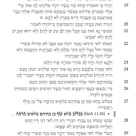
19
וְהָיָה֙
כִּ֣י
תֹאמְר֔וּ
תַּ֣חַת
מֶ֗ה
עָשָׂ֨ה
יְהֹוָ֧ה
אֱלֹהֵ֛ינוּ
לָ֖נוּ
אֶת־
כָּל־
אֵ֑לֶּה
וְאָמַרְתָּ֣
אֲלֵיהֶ֗ם
כַּאֲשֶׁ֨ר
עֲזַבְתֶּ֤ם
אוֹתִי֙
וַתַּעַבְד֞וּ
אֱלֹהֵ֤י
נֵכָר֙
בְּאַרְצְכֶ֔ם
כֵּ֚ן
תַּעַבְד֣וּ
זָרִ֔ים
בְּאֶ֖רֶץ
לֹ֥א
לָכֶֽם׃
ס
20
הַגִּ֥ידוּ
זֹ֖את
בְּבֵ֣ית
יַעֲקֹ֑ב
וְהַשְׁמִיע֥וּהָ
בִיהוּדָ֖ה
לֵאמֹֽר׃
21
שִׁמְעוּ־
נָ֣א
זֹ֔את
עַ֥ם
סָכָ֖ל
וְאֵ֣ין
לֵ֑ב
עֵינַ֤יִם
לָהֶם֙
וְלֹ֣א
יִרְא֔וּ
אָזְנַ֥יִם
לָהֶ֖ם
וְלֹ֥א
יִשְׁמָֽעוּ׃
22
הַאוֹתִ֨י
לֹא־
תִירָ֜אוּ
נְאֻם־
יְהֹוָ֗ה
אִ֤ם
מִפָּנַי֙
לֹ֣א
תָחִ֔ילוּ
אֲשֶׁר־
שַׂ֤מְתִּי
חוֹל֙
גְּב֣וּל
לַיָּ֔ם
חָק־
עוֹלָ֖ם
וְלֹ֣א
יַעַבְרֶ֑נְהוּ
וַיִּֽתְגָּעֲשׁוּ֙
וְלֹ֣א
יוּכָ֔לוּ
וְהָמ֥וּ
גַלָּ֖יו
וְלֹ֥א
יַעַבְרֻֽנְהוּ׃
23
וְלָעָ֤ם
הַזֶּה֙
הָיָ֔ה
לֵ֖ב
סוֹרֵ֣ר
וּמוֹרֶ֑ה
סָ֖רוּ
וַיֵּלֵֽכוּ׃
24
וְלֹֽא־
אָמְר֣וּ
בִלְבָבָ֗ם
נִ֤ירָא
נָא֙
אֶת־
יְהוָ֣ה
אֱלֹהֵ֔ינוּ
הַנֹּתֵ֗ן
גֶּ֛שֶׁם
)
(
וירה
וּמַלְק֖וֹשׁ
בְּעִתּ֑וֹ
שְׁבֻע֛וֹת
חֻקּ֥וֹת
קָצִ֖יר
יִשְׁמָר־
לָֽנוּ׃
יוֹרֶ֥ה
25
עֲוֺנוֹתֵיכֶ֖ם
הִטּוּ־
אֵ֑לֶּה
וְחַטֹּ֣אותֵיכֶ֔ם
מָנְע֥וּ
הַטּ֖וֹב
מִכֶּֽם׃
26
כִּי־
נִמְצְא֥וּ
בְעַמִּ֖י
רְשָׁעִ֑ים
יָשׁוּר֙
כְּשַׁ֣ךְ
יְקוּשִׁ֔ים
הִצִּ֥יבוּ
מַשְׁחִ֖ית
אֲנָשִׁ֥ים
יִלְכֹּֽדוּ׃
27
כִּכְלוּב֙
מָ֣לֵא
ע֔וֹף
כֵּ֥ן
בָּתֵּיהֶ֖ם
מְלֵאִ֣ים
מִרְמָ֑ה
עַל־
כֵּ֥ן
גָּדְל֖וּ
וַֽיַּעֲשִֽׁירוּ׃
(
SirA
11
,
30
)
כ֯כ֯ל֯ו֯ב֯
מ֯לא
ע֯ו֯ף֯
כן
בתיהם
מלאים
מ֯ר֯מ֯ה֯
…
28
שָׁמְנ֣וּ
עָשְׁת֗וּ
גַּ֚ם
עָֽבְר֣וּ
דִבְרֵי־
רָ֔ע
דִּ֣ין
לֹא־
דָ֔נוּ
דִּ֥ין
יָת֖וֹם
וְיַצְלִ֑יחוּ
וּמִשְׁפַּ֥ט
אֶבְיוֹנִ֖ים
לֹ֥א
שָׁפָֽטוּ׃
29
הַֽעַל־
אֵ֥לֶּה
לֹֽא־
אֶפְקֹ֖ד
נְאֻם־
יְהֹוָ֑ה
אִ֚ם
בְּג֣וֹי
אֲשֶׁר־
כָּזֶ֔ה
לֹ֥א