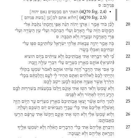
פְּנֵיהֶֽם׃
ס
(
4Q70
frg. 2
,
4
)
האתי
הם
מכעסים
נאם
יהוה]
(
4Q70
frg. 2
,
5
)
[הלוא
אתם
למ]ען
[בשת
פניהם
]
20
לָכֵ֞ן
כֹּה־
אָמַ֣ר ׀
אֲדֹנָ֣י
יְהֹוִ֗ה
הִנֵּ֨ה
אַפִּ֤י
וַֽחֲמָתִי֙
נִתֶּ֙כֶת֙
אֶל־
הַמָּק֣וֹם
הַזֶּ֔ה
עַל־
הָֽאָדָם֙
וְעַל־
הַבְּהֵמָ֔ה
וְעַל־
עֵ֥ץ
הַשָּׂדֶ֖ה
וְעַל־
פְּרִ֣י
הָֽאֲדָמָ֑ה
וּבָעֲרָ֖ה
וְלֹ֥א
תִכְבֶּֽה׃
ס
21
כֹּ֥ה
אָמַ֛ר
יְהוָ֥ה
צְבָא֖וֹת
אֱלֹהֵ֣י
יִשְׂרָאֵ֑ל
עֹלוֹתֵיכֶ֛ם
סְפ֥וּ
עַל־
זִבְחֵיכֶ֖ם
וְאִכְל֥וּ
בָשָֽׂר׃
22
כִּ֠י
לֹֽא־
דִבַּ֤רְתִּי
אֶת־
אֲבֽוֹתֵיכֶם֙
וְלֹ֣א
צִוִּיתִ֔ים
בְּי֛וֹם
הוציא
)
(
אוֹתָ֖ם
מֵאֶ֣רֶץ
מִצְרָ֑יִם
עַל־
דִּבְרֵ֥י
עוֹלָ֖ה
וָזָֽבַח׃
הוֹצִיאִ֥י
23
כִּ֣י
אִֽם־
אֶת־
הַדָּבָ֣ר
הַ֠זֶּה
צִוִּ֨יתִי
אוֹתָ֤ם
לֵאמֹר֙
שִׁמְע֣וּ
בְקוֹלִ֔י
וְהָיִ֤יתִי
לָכֶם֙
לֵֽאלֹהִ֔ים
וְאַתֶּ֖ם
תִּֽהְיוּ־
לִ֣י
לְעָ֑ם
וַהֲלַכְתֶּ֗ם
בְּכָל־
הַדֶּ֙רֶךְ֙
אֲשֶׁ֣ר
אֲצַוֶּ֣ה
אֶתְכֶ֔ם
לְמַ֖עַן
יִיטַ֥ב
לָכֶֽם׃
24
וְלֹ֤א
שָֽׁמְעוּ֙
וְלֹֽא־
הִטּ֣וּ
אֶת־
אָזְנָ֔ם
וַיֵּֽלְכוּ֙
בְּמֹ֣עֵצ֔וֹת
בִּשְׁרִר֖וּת
לִבָּ֣ם
הָרָ֑ע
וַיִּהְי֥וּ
לְאָח֖וֹר
וְלֹ֥א
לְפָנִֽים׃
25
לְמִן־
הַיּ֗וֹם
אֲשֶׁ֨ר
יָצְא֤וּ
אֲבֽוֹתֵיכֶם֙
מֵאֶ֣רֶץ
מִצְרַ֔יִם
עַ֖ד
הַיּ֣וֹם
הַזֶּ֑ה
וָאֶשְׁלַ֤ח
אֲלֵיכֶם֙
אֶת־
כָּל־
עֲבָדַ֣י
הַנְּבִיאִ֔ים
י֖וֹם
הַשְׁכֵּ֥ם
וְשָׁלֹֽחַ׃
26
וְל֤וֹא
שָׁמְעוּ֙
אֵלַ֔י
וְלֹ֥א
הִטּ֖וּ
אֶת־
אָזְנָ֑ם
וַיַּקְשׁוּ֙
אֶת־
עָרְפָּ֔ם
הֵרֵ֖עוּ
מֵאֲבוֹתָֽם׃
27
וְדִבַּרְתָּ֤
אֲלֵיהֶם֙
אֶת־
כָּל־
הַדְּבָרִ֣ים
הָאֵ֔לֶּה
וְלֹ֥א
יִשְׁמְע֖וּ
אֵלֶ֑יךָ
וְקָרָ֥אתָ
אֲלֵיהֶ֖ם
וְלֹ֥א
יַעֲנֽוּכָה׃