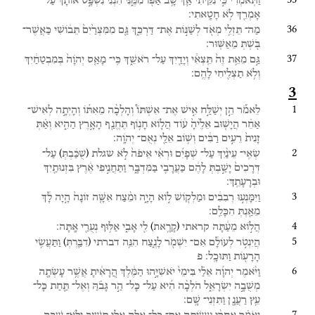
וַתֹּֽאמְרִי֙
כִּ֣י
נִקֵּ֔יתִי
אַ֛ךְ
שָׁ֥ב
אַפּ֖וֹ
מִמֶּ֑נִּי
הִנְנִי֙
נִשְׁפָּ֣ט
אוֹתָ֔ךְ
עַל־
אָמְרֵ֖ךְ
לֹ֥א
חָטָֽאתִי׃
36
מַה־
תֵּזְלִ֥י
מְאֹ֖ד
לְשַׁנּ֣וֹת
אֶת־
דַּרְכֵּ֑ךְ
גַּ֤ם
מִמִּצְרַ֙יִם֙
תֵּב֔וֹשִׁי
כַּאֲשֶׁר־
בֹּ֖שְׁתְּ
מֵאַשּֽׁוּר׃
37
גַּ֣ם
מֵאֵ֥ת
זֶה֙
תֵּֽצְאִ֔י
וְיָדַ֖יִךְ
עַל־
רֹאשֵׁ֑ךְ
כִּֽי־
מָאַ֤ס
יְהֹוָה֙
בְּמִבְטַחַ֔יִךְ
וְלֹ֥א
תַצְלִ֖יחִי
לָהֶֽם׃
3
1
לֵאמֹ֡ר
הֵ֣ן
יְשַׁלַּ֣ח
אִ֣ישׁ
אֶת־
אִשְׁתּוֹ֩
וְהָלְכָ֨ה
מֵאִתּ֜וֹ
וְהָיְתָ֣ה
לְאִישׁ־
אַחֵ֗ר
הֲיָשׁ֤וּב
אֵלֶ֙יהָ֙
ע֔וֹד
הֲל֛וֹא
חָנ֥וֹף
תֶּחֱנַ֖ף
הָאָ֣רֶץ
הַהִ֑יא
וְאַ֗תְּ
זָנִית֙
רֵעִ֣ים
רַבִּ֔ים
וְשׁ֥וֹב
אֵלַ֖י
נְאֻם־
יְהֹוָֽה׃
2
)
(
שְׂאִֽי־
עֵינַ֨יִךְ
עַל־
שְׁפָיִ֜ם
וּרְאִ֗י
אֵיפֹה֙
לֹ֣א
שגלת
עַל־
שֻׁכַּ֔בְתְּ
דְּרָכִים֙
יָשַׁ֣בְתְּ
לָהֶ֔ם
כַּעֲרָבִ֖י
בַּמִּדְבָּ֑ר
וַתַּחֲנִ֣יפִי
אֶ֔רֶץ
בִּזְנוּתַ֖יִךְ
וּבְרָעָתֵֽךְ׃
3
וַיִּמָּנְע֣וּ
רְבִבִ֔ים
וּמַלְק֖וֹשׁ
ל֣וֹא
הָיָ֑ה
וּמֵ֨צַח
אִשָּׁ֤ה
זוֹנָה֙
הָ֣יָה
לָ֔ךְ
מֵאַ֖נְתְּ
הִכָּלֵֽם׃
4
)
(
הֲל֣וֹא
מֵעַ֔תָּה
קראתי
לִ֖י
אָבִ֑י
אַלּ֥וּף
נְעֻרַ֖י
אָֽתָּה׃
קָרָ֥את
5
)
(
הֲיִנְטֹ֣ר
לְעוֹלָ֔ם
אִם־
יִשְׁמֹ֖ר
לָנֶ֑צַח
הִנֵּ֥ה
דברתי
וַתַּעֲשִׂ֥י
דִבַּ֛רְתְּ
הָרָע֖וֹת
וַתּוּכָֽל׃
פ
6
וַיֹּ֨אמֶר
יְהוָ֜ה
אֵלַ֗י
בִּימֵי֙
יֹאשִׁיָּ֣הוּ
הַמֶּ֔לֶךְ
הֲ‍ֽרָאִ֔יתָ
אֲשֶׁ֥ר
עָשְׂתָ֖ה
מְשֻׁבָ֣ה
יִשְׂרָאֵ֑ל
הֹלְכָ֨ה
הִ֜יא
עַל־
כָּל־
הַ֣ר
גָּבֹ֗הַּ
וְאֶל־
תַּ֛חַת
כָּל־
עֵ֥ץ
רַעֲנָ֖ן
וַתִּזְנִי־
שָֽׁם׃
7