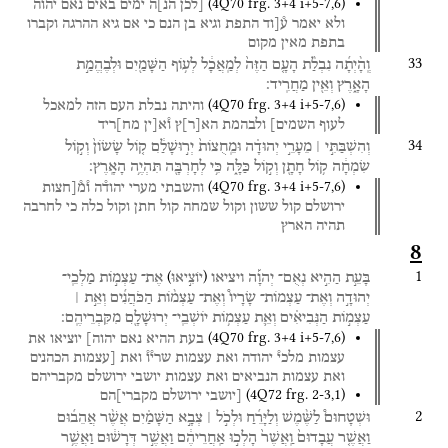
(
4Q70
frg. 3+4 i+5-7
,
6
)
[לכן
הנ]ה
ימים
באים
נאם
יהוה
ולא
יאמר
ע֯[וד
התפת
וגיא
בן
הנם
כי
אם
גיא
ההרגה
וקברו
בתפת
מאין
מקום
33
וְֽהָ֨יְתָ֜ה
נִבְלַ֨ת
הָעָ֤ם
הַזֶּה֙
לְמַֽאֲכָ֔ל
לְע֥וֹף
הַשָּׁמַ֖יִם
וּלְבֶהֱמַ֣ת
הָאָ֑רֶץ
וְאֵ֖ין
מַחֲרִֽיד׃
(
4Q70
frg. 3+4 i+5-7
,
6
)
והיתה
נבלת
העם
הזה
למאכל
לעוף
השמים]
ולבהמת
הא
[
ר
]
ץ
ו֯א[ין
מח]ריד
34
וְהִשְׁבַּתִּ֣י ׀
מֵעָרֵ֣י
יְהוּדָ֗ה
וּמֵֽחֻצוֹת֙
יְר֣וּשָׁלִַ֔ם
ק֤וֹל
שָׂשׂוֹן֙
וְק֣וֹל
שִׂמְחָ֔ה
ק֥וֹל
חָתָ֖ן
וְק֣וֹל
כַּלָּ֑ה
כִּ֥י
לְחָרְבָּ֖ה
תִּהְיֶ֥ה
הָאָֽרֶץ׃
(
4Q70
frg. 3+4 i+5-7
,
6
)
והשבתי
מערי
יהוד֯ה
ו֯מ֯[חצות
ירושלם
קול
ששון
וקול
שמחה
קול
חתן
וקול
כלה
כי
לחרבה
תהיה
הארץ
8
1
)
(
בָּעֵ֣ת
הַהִ֣יא
נְאֻם־
יְהוָ֡ה
ויציאו
אֶת־
עַצְמ֣וֹת
מַלְכֵֽי־
יוֹצִ֣יאוּ
יְהוּדָ֣ה
וְאֶת־
עַצְמוֹת־
שָׂרָיו֩
וְאֶת־
עַצְמ֨וֹת
הַכֹּהֲנִ֜ים
וְאֵ֣ת ׀
עַצְמ֣וֹת
הַנְּבִיאִ֗ים
וְאֵ֛ת
עַצְמ֥וֹת
יוֹשְׁבֵֽי־
יְרוּשָׁלָ֖͏ִם
מִקִּבְרֵיהֶֽם׃
(
4Q70
frg. 3+4 i+5-7
,
6
)
בעת
ההיא
נאם
יהוה]
יוציאו
את
עצמות
מלכי֯
יהודה
ואת
עצמות
שרי֯ו֯
ואת
[עצמות
הכהנים
ואת
עצמות
הנביאים
ואת
עצמות
יושבי
ירושלם
מקבריהם
(
4Q72
frg. 2-3
,
1
)
[יושבי
ירושלם
מקברי]הם
2
וּשְׁטָחוּם֩
לַשֶּׁ֨מֶשׁ
וְלַיָּרֵ֜חַ
וּלְכֹ֣ל ׀
צְבָ֣א
הַשָּׁמַ֗יִם
אֲשֶׁ֨ר
אֲהֵב֜וּם
וַאֲשֶׁ֤ר
עֲבָדוּם֙
וַֽאֲשֶׁר֙
הָלְכ֣וּ
אַֽחֲרֵיהֶ֔ם
וַאֲשֶׁ֣ר
דְּרָשׁ֔וּם
וַאֲשֶׁ֥ר