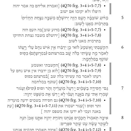
(
4Q70
frg. 3+4 i+5-7
,
7
)
[ואמרת
אליהם
כה
אמר
יהוה
היפלו
ולא
יקומו
אם
ישוב
5
מַדּ֨וּעַ
שׁוֹבְבָ֜ה
הָעָ֥ם
הַזֶּ֛ה
יְרוּשָׁלַ֖͏ִם
מְשֻׁבָ֣ה
נִצַּ֑חַת
הֶחֱזִ֙יקוּ֙
בַּתַּרְמִ֔ית
מֵאֲנ֖וּ
לָשֽׁוּב׃
(
4Q70
frg. 3+4 i+5-7
,
7
)
מדוע
שוב]בה
העם
הזה
(
4Q70
frg. 3+4 i+5-7
,
8
)
[ירושלם
משבה
נצחת
החזיקו
בתרמית
מאנו
לשוב
6
הִקְשַׁ֤בְתִּי
וָֽאֶשְׁמָע֙
לוֹא־
כֵ֣ן
יְדַבֵּ֔רוּ
אֵ֣ין
אִ֗ישׁ
נִחָם֙
עַל־
רָ֣עָת֔וֹ
)
(
לֵאמֹ֖ר
מֶ֣ה
עָשִׂ֑יתִי
כֻּלֹּ֗ה
שָׁ֚ב
במרצותם
כְּס֥וּס
בִּמְר֣וּצָתָ֔ם
שׁוֹטֵ֖ף
בַּמִּלְחָמָֽה׃
(
4Q70
frg. 3+4 i+5-7
,
8
)
]הקשבתי
ואשמע
(
4Q70
frg. 3+4 i+5-7
,
9
)
[לוא
כן
ידברו
אין
איש
נחם
על
רעתו
לאמר
מה
עשיתי
כלה
שב
]ב֯מרצתם
כסוס
(
4Q70
frg. 3+4 i+5-7
,
10
)
[שוטף
במלחמה
7
)
(
גַּם־
חֲסִידָ֣ה
בַשָּׁמַ֗יִם
יָֽדְעָה֙
מֽוֹעֲדֶ֔יהָ
וְתֹ֤ר
וסוס
וְעָג֔וּר
וְסִיס֙
שָׁמְר֖וּ
אֶת־
עֵ֣ת
בֹּאָ֑נָה
וְעַמִּ֕י
לֹ֣א
יָֽדְע֔וּ
אֵ֖ת
מִשְׁפַּ֥ט
יְהוָֽה׃
(
4Q70
frg. 3+4 i+5-7
,
10
)
גם
חסידה
בשמים
ידעה
מועדיה
(
4Q70
frg. 3+4 i+5-7
,
11
)
ותר
וסוס
ו]עגור
ישמרו
את
[עת
באנה
ועמי
לא
ידעו
את
משפט
יהוה
]
8
אֵיכָ֤ה
תֹֽאמְרוּ֙
חֲכָמִ֣ים
אֲנַ֔חְנוּ
וְתוֹרַ֥ת
יְהוָ֖ה
אִתָּ֑נוּ
אָכֵן֙
הִנֵּ֣ה
לַשֶּׁ֣קֶר
עָשָׂ֔ה
עֵ֖ט
שֶׁ֥קֶר
סֹפְרִֽים׃
(
4Q70
frg. 3+4 i+5-7
,
12
)
[איכה
תאמרו
חכמים
אנחנו