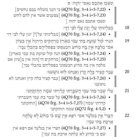
וְנִשְּׁכ֥וּ
אֶתְכֶ֖ם
נְאֻם־
יְהוָֽה׃
ס
(
4Q70
frg. 3+4 i+5-7
,
22
)
כי
הנני
משלח
בכם
נחשים]
(
4Q70
frg. 3+4 i+5-7
,
23
)
[צפענים
אשר
אין
להם
לחש
ונשכו
אתכם
נאם
יהוה
]
18
מַבְלִ֥יגִיתִ֖י
עֲלֵ֣י
יָג֑וֹן
עָלַ֖י
לִבִּ֥י
דַוָּֽי׃
(
4Q70
frg. 3+4 i+5-7
,
24
)
[מבליגיתי
על]י֯[
יגון
עלי
לבי
דוי
19
הִנֵּה־
ק֞וֹל
שַֽׁוְעַ֣ת
בַּת־
עַמִּ֗י
מֵאֶ֙רֶץ֙
מַרְחַקִּ֔ים
הַֽיהוָה֙
אֵ֣ין
בְּצִיּ֔וֹן
אִם־
מַלְכָּ֖הּ
אֵ֣ין
בָּ֑הּ
מַדּ֗וּעַ
הִכְעִס֛וּנִי
בִּפְסִלֵיהֶ֖ם
בְּהַבְלֵ֥י
נֵכָֽר׃
(
4Q70
frg. 3+4 i+5-7
,
24
)
הנה
קול
שועת
בת
עמי
מארץ]
(
4Q70
frg. 3+4 i+5-7
,
25
)
[מרחקים
הי]הוה
אין
ב[ציון
אם
מלכה
אין
בה
מדוע
הכעסוני
בפסליהם
בהבלי
נכר]
20
עָבַ֥ר
קָצִ֖יר
כָּ֣לָה
קָ֑יִץ
וַאֲנַ֖חְנוּ
ל֥וֹא
נוֹשָֽׁעְנוּ׃
(
4Q70
frg. 3+4 i+5-7
,
26
)
[עבר
קציר
כלה
קיץ
ואנחנו
לא
נושענו
21
עַל־
שֶׁ֥בֶר
בַּת־
עַמִּ֖י
הָשְׁבָּ֑רְתִּי
קָדַ֕רְתִּי
שַׁמָּ֖ה
הֶחֱזִקָֽתְנִי׃
(
4Q70
frg. 3+4 i+5-7
,
26
)
על
שבר
בת
עמי
השברתי
(
4Q70
frg. 3+4 i+5-7
,
27
)
קדרתי
שמה]
[החזקתני
(
4Q72
frg. 4-5
,
2
)
שמה
החזקתני
22
הַצֳרִי֙
אֵ֣ין
בְּגִלְעָ֔ד
אִם־
רֹפֵ֖א
אֵ֣ין
שָׁ֑ם
כִּ֗י
מַדּ֙וּעַ֙
לֹ֣א
עָֽלְתָ֔ה
אֲרֻכַ֖ת
בַּת־
עַמִּֽי׃
(
4Q70
frg. 3+4 i+5-7
,
27
)
הצרי
אין
בגלעד
אם
רפא
אין
שם
כי
מדוע
לא
עלתה
ארכת
בת
עמי]