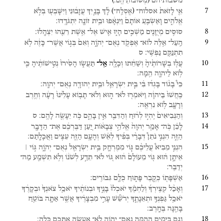
משבותיהם
מְשׁוּבוֹתֵיהֶֽם׃
7
)
(
אֵ֤י
לָזֹאת֙
אסלוח־
לָ֔ךְ
בָּנַ֣יִךְ
עֲזָב֔וּנִי
וַיִּשָּׁבְע֖וּ
בְּלֹ֣א
אֶֽסְלַֽח־
אֱלֹהִ֑ים
וָאַשְׂבִּ֤עַ
אוֹתָם֙
וַיִּנְאָ֔פוּ
וּבֵ֥ית
זוֹנָ֖ה
יִתְגֹּדָֽדוּ׃
8
סוּסִ֥ים
מְיֻזָּנִ֖ים
מַשְׁכִּ֣ים
הָי֑וּ
אִ֛ישׁ
אֶל־
אֵ֥שֶׁת
רֵעֵ֖הוּ
יִצְהָֽלוּ׃
9
הַֽעַל־
אֵ֥לֶּה
לוֹא־
אֶפְקֹ֖ד
נְאֻם־
יְהֹוָ֑ה
וְאִם֙
בְּג֣וֹי
אֲשֶׁר־
כָּזֶ֔ה
לֹ֥א
תִתְנַקֵּ֖ם
נַפְשִֽׁי׃
ס
10
עֲל֤וּ
בְשָׁרוֹתֶ֙יהָ֙
וְשַׁחֵ֔תוּ
וְכָלָ֖ה
אַֽל־
תַּעֲשׂ֑וּ
הָסִ֙ירוּ֙
נְטִ֣ישׁוֹתֶ֔יהָ
כִּ֛י
ל֥וֹא
לַיהוָ֖ה
הֵֽמָּה׃
11
כִּי֩
בָג֨וֹד
בָּגְד֜וּ
בִּ֗י
בֵּ֧ית
יִשְׂרָאֵ֛ל
וּבֵ֥ית
יְהוּדָ֖ה
נְאֻם־
יְהוָֽה׃
12
כִּֽחֲשׁוּ֙
בַּיהוָ֔ה
וַיֹּאמְר֖וּ
לֹא־
ה֑וּא
וְלֹא־
תָב֤וֹא
עָלֵ֙ינוּ֙
רָעָ֔ה
וְחֶ֥רֶב
וְרָעָ֖ב
ל֥וֹא
נִרְאֶֽה׃
13
וְהַנְּבִיאִים֙
יִֽהְי֣וּ
לְר֔וּחַ
וְהַדִּבֵּ֖ר
אֵ֣ין
בָּהֶ֑ם
כֹּ֥ה
יֵעָשֶׂ֖ה
לָהֶֽם׃
ס
14
לָכֵ֗ן
כֹּֽה־
אָמַ֤ר
יְהוָה֙
אֱלֹהֵ֣י
צְבָא֔וֹת
יַ֚עַן
דַּבֶּרְכֶ֔ם
אֶת־
הַדָּבָ֖ר
הַזֶּ֑ה
הִנְנִ֣י
נֹתֵן֩
דְּבָרַ֨י
בְּפִ֜יךָ
לְאֵ֗שׁ
וְהָעָ֥ם
הַזֶּ֛ה
עֵצִ֖ים
וַאֲכָלָֽתַם׃
15
הִנְנִ֣י
מֵבִיא֩
עֲלֵיכֶ֨ם
גּ֧וֹי
מִמֶּרְחָ֛ק
בֵּ֥ית
יִשְׂרָאֵ֖ל
נְאֻם־
יְהֹוָ֑ה
גּ֣וֹי ׀
אֵיתָ֣ן
ה֗וּא
גּ֤וֹי
מֵעוֹלָם֙
ה֔וּא
גּ֚וֹי
לֹא־
תֵדַ֣ע
לְשֹׁנ֔וֹ
וְלֹ֥א
תִשְׁמַ֖ע
מַה־
יְדַבֵּֽר׃
16
אַשְׁפָּת֖וֹ
כְּקֶ֣בֶר
פָּת֑וּחַ
כֻּלָּ֖ם
גִּבּוֹרִֽים׃
17
וְאָכַ֨ל
קְצִֽירְךָ֜
וְלַחְמֶ֗ךָ
יֹאכְלוּ֙
בָּנֶ֣יךָ
וּבְנוֹתֶ֔יךָ
יֹאכַ֤ל
צֹאנְךָ֙
וּבְקָרֶ֔ךָ
יֹאכַ֥ל
גַּפְנְךָ֖
וּתְאֵנָתֶ֑ךָ
יְרֹשֵׁ֞שׁ
עָרֵ֣י
מִבְצָרֶ֗יךָ
אֲשֶׁ֥ר
אַתָּ֛ה
בּוֹטֵ֥חַ
בָּהֵ֖נָּה
בֶּחָֽרֶב׃
18
וְגַ֛ם
בַּיָּמִ֥ים
הָהֵ֖מָּה
נְאֻם־
יְהֹוָ֑ה
לֹֽא־
אֶעֱשֶׂ֥ה
אִתְּכֶ֖ם
כָּלָֽה׃