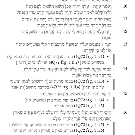
10
וָאֹמַ֞ר
אֲהָ֣הּ ׀
אֲדֹנָ֣י
יְהוִ֗ה
אָכֵן֩
הַשֵּׁ֨א
הִשֵּׁ֜אתָ
לָעָ֤ם
הַזֶּה֙
וְלִירוּשָׁלַ֣͏ִם
לֵאמֹ֔ר
שָׁל֖וֹם
יִהְיֶ֣ה
לָכֶ֑ם
וְנָגְעָ֥ה
חֶ֖רֶב
עַד־
הַנָּֽפֶשׁ׃
11
בָּעֵ֣ת
הַהִ֗יא
יֵאָמֵ֤ר
לָֽעָם־
הַזֶּה֙
וְלִיר֣וּשָׁלִַ֔ם
ר֣וּחַ
צַ֤ח
שְׁפָיִים֙
בַּמִּדְבָּ֔ר
דֶּ֖רֶךְ
בַּת־
עַמִּ֑י
ל֥וֹא
לִזְר֖וֹת
וְל֥וֹא
לְהָבַֽר׃
12
ר֧וּחַ
מָלֵ֛א
מֵאֵ֖לֶּה
יָ֣בוֹא
לִ֑י
עַתָּ֕ה
גַּם־
אֲנִ֛י
אֲדַבֵּ֥ר
מִשְׁפָּטִ֖ים
אוֹתָֽם׃
13
הִנֵּ֣ה ׀
כַּעֲנָנִ֣ים
יַעֲלֶ֗ה
וְכַסּוּפָה֙
מַרְכְּבוֹתָ֔יו
קַלּ֥וּ
מִנְּשָׁרִ֖ים
סוּסָ֑יו
א֥וֹי
לָ֖נוּ
כִּ֥י
שֻׁדָּֽדְנוּ׃
(
4Q72
frg. 1 ii
,
1
)
הנה
כענ[נים
יעלה
וכסופה
מרכבותיו
קלו
(
4Q72
frg. 1 ii
,
2
)
מנשרים
סוסיו]
אוי
לנו
כי
ש[דדנו
]
14
כַּבְּסִ֨י
מֵרָעָ֤ה
לִבֵּךְ֙
יְר֣וּשָׁלִַ֔ם
לְמַ֖עַן
תִּוָּשֵׁ֑עִי
עַד־
מָתַ֛י
תָּלִ֥ין
בְּקִרְבֵּ֖ךְ
מַחְשְׁב֥וֹת
אוֹנֵֽךְ׃
(
4Q72
frg. 1 ii
,
3
)
כבסי
מרעה
לב[ך
ירושלם
למען
תושעי
(
4Q72
frg. 1 ii
,
4
)
עד
מתי
תלין]
בקרבך
מחשב[ות
אונך
15
כִּ֛י
ק֥וֹל
מַגִּ֖יד
מִדָּ֑ן
וּמַשְׁמִ֥יעַ
אָ֖וֶן
מֵהַ֥ר
אֶפְרָֽיִם׃
(
4Q72
frg. 1 ii
,
4
)
כי
קול
מגיד
מדן
ומשמיע
און]
(
4Q72
frg. 1 ii
,
5
)
מהר
אפרים
16
הַזְכִּ֣ירוּ
לַגּוֹיִ֗ם
הִנֵּה֙
הַשְׁמִ֣יעוּ
עַל־
יְרוּשָׁלִַ֔ם
נֹצְרִ֥ים
בָּאִ֖ים
מֵאֶ֣רֶץ
הַמֶּרְחָ֑ק
וַֽיִּתְּנ֛וּ
עַל־
עָרֵ֥י
יְהוּדָ֖ה
קוֹלָֽם׃
(
4Q72
frg. 1 ii
,
5
)
ה[זכירו
לגוים
הנה
השמיעו
על
ירושלם]
(
4Q72
frg. 1 ii
,
6
)
נצרים
באי[ם
מארץ
המרחק
ויתנו
על