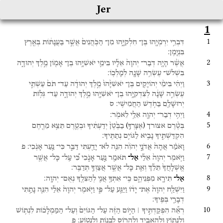
Jer
1
1
דִּבְרֵ֥י
יִרְמְיָ֖הוּ
בֶּן־
חִלְקִיָּ֑הוּ
מִן־
הַכֹּֽהֲנִים֙
אֲשֶׁ֣ר
בַּעֲנָת֔וֹת
בְּאֶ֖רֶץ
בִּנְיָמִֽן׃
2
אֲשֶׁ֨ר
הָיָ֤ה
דְבַר־
יְהוָה֙
אֵלָ֔יו
בִּימֵ֛י
יֹאשִׁיָּ֥הוּ
בֶן־
אָמ֖וֹן
מֶ֣לֶךְ
יְהוּדָ֑ה
בִּשְׁלֹשׁ־
עֶשְׂרֵ֥ה
שָׁנָ֖ה
לְמָלְכֽוֹ׃
3
וַיְהִ֗י
בִּימֵ֨י
יְהוֹיָקִ֤ים
בֶּן־
יֹאשִׁיָּ֙הוּ֙
מֶ֣לֶךְ
יְהוּדָ֔ה
עַד־
תֹּם֙
עַשְׁתֵּ֣י
עֶשְׂרֵ֣ה
שָׁנָ֔ה
לְצִדְקִיָּ֥הוּ
בֶן־
יֹאשִׁיָּ֖הוּ
מֶ֣לֶךְ
יְהוּדָ֑ה
עַד־
גְּל֥וֹת
יְרוּשָׁלַ֖͏ִם
בַּחֹ֥דֶשׁ
הַחֲמִישִֽׁי׃
ס
4
וַיְהִ֥י
דְבַר־
יְהוָ֖ה
אֵלַ֥י
לֵאמֹֽר׃
5
)
(
בְּטֶ֨רֶם
אצורך
בַבֶּ֙טֶן֙
יְדַעְתִּ֔יךָ
וּבְטֶ֛רֶם
תֵּצֵ֥א
מֵרֶ֖חֶם
אֶצָּרְךָ֤
הִקְדַּשְׁתִּ֑יךָ
נָבִ֥יא
לַגּוֹיִ֖ם
נְתַתִּֽיךָ׃
6
וָאֹמַ֗ר
אֲהָהּ֙
אֲדֹנָ֣י
יְהֹוִ֔ה
הִנֵּ֥ה
לֹא־
יָדַ֖עְתִּי
דַּבֵּ֑ר
כִּי־
נַ֖עַר
אָנֹֽכִי׃
פ
7
וַיֹּ֤אמֶר
יְהוָה֙
אֵלַ֔י
אַל־
תֹּאמַ֖ר
נַ֣עַר
אָנֹ֑כִי
כִּ֠י
עַֽל־
כָּל־
אֲשֶׁ֤ר
אֽ͏ֶשְׁלָחֲךָ֙
תֵּלֵ֔ךְ
וְאֵ֛ת
כָּל־
אֲשֶׁ֥ר
אֲצַוְּךָ֖
תְּדַבֵּֽר׃
8
אַל־
תִּירָ֖א
מִפְּנֵיהֶ֑ם
כִּֽי־
אִתְּךָ֥
אֲנִ֛י
לְהַצִּלֶ֖ךָ
נְאֻם־
יְהוָֽה׃
9
וַיִּשְׁלַ֤ח
יְהוָה֙
אֶת־
יָד֔וֹ
וַיַּגַּ֖ע
עַל־
פִּ֑י
וַיֹּ֤אמֶר
יְהוָה֙
אֵלַ֔י
הִנֵּ֛ה
נָתַ֥תִּי
דְבָרַ֖י
בְּפִֽיךָ׃
10
רְאֵ֞ה
הִפְקַדְתִּ֣יךָ ׀
הַיּ֣וֹם
הַזֶּ֗ה
עַל־
הַגּוֹיִם֙
וְעַל־
הַמַּמְלָכ֔וֹת
לִנְת֥וֹשׁ
וְלִנְת֖וֹץ
וּלְהַאֲבִ֣יד
וְלַהֲר֑וֹס
לִבְנ֖וֹת
וְלִנְטֽוֹעַ׃
פ