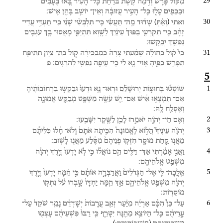
29
מִקּ֨וֹל
פָּרָ֜שׁ
וְרֹ֣מֵה
קֶ֗שֶׁת
בֹּרַ֙חַת֙
כָּל־
הָעִ֔יר
בָּ֚אוּ
בֶּעָבִ֔ים
וּבַכֵּפִ֖ים
עָל֑וּ
כָּל־
הָעִ֣יר
עֲזוּבָ֔ה
וְאֵין־
יוֹשֵׁ֥ב
בָּהֵ֖ן
אִֽישׁ׃
30
)
(
ואתי
שָׁד֜וּד
מַֽה־
תַּעֲשִׂ֗י
כִּֽי־
תִלְבְּשִׁ֨י
שָׁנִ֜י
כִּי־
תַעְדִּ֣י
עֲדִי־
וְאַ֨תְּ
זָהָ֗ב
כִּֽי־
תִקְרְעִ֤י
בַפּוּךְ֙
עֵינַ֔יִךְ
לַשָּׁ֖וְא
תִּתְיַפִּ֑י
מָאֲסוּ־
בָ֥ךְ
עֹגְבִ֖ים
נַפְשֵׁ֥ךְ
יְבַקֵּֽשׁוּ׃
31
כִּי֩
ק֨וֹל
כְּחוֹלָ֜ה
שָׁמַ֗עְתִּי
צָרָה֙
כְּמַבְכִּירָ֔ה
ק֧וֹל
בַּת־
צִיּ֛וֹן
תִּתְיַפֵּ֖חַ
תְּפָרֵ֣שׂ
כַּפֶּ֑יהָ
אֽוֹי־
נָ֣א
לִ֔י
כִּֽי־
עָיְפָ֥ה
נַפְשִׁ֖י
לְהֹרְגִֽים׃
פ
5
1
שׁוֹטְט֞וּ
בְּחוּצ֣וֹת
יְרוּשָׁלִַ֗ם
וּרְאוּ־
נָ֤א
וּדְעוּ֙
וּבַקְשׁ֣וּ
בִרְחוֹבוֹתֶ֔יהָ
אִם־
תִּמְצְא֣וּ
אִ֔ישׁ
אִם־
יֵ֛שׁ
עֹשֶׂ֥ה
מִשְׁפָּ֖ט
מְבַקֵּ֣שׁ
אֱמוּנָ֑ה
וְאֶסְלַ֖ח
לָֽהּ׃
2
וְאִ֥ם
חַי־
יְהֹוָ֖ה
יֹאמֵ֑רוּ
לָכֵ֥ן
לַשֶּׁ֖קֶר
יִשָּׁבֵֽעוּ׃
3
יְהֹוָ֗ה
עֵינֶיךָ֮
הֲל֣וֹא
לֶאֱמוּנָה֒
הִכִּ֤יתָה
אֹתָם֙
וְֽלֹא־
חָ֔לוּ
כִּלִּיתָ֕ם
מֵאֲנ֖וּ
קַ֣חַת
מוּסָ֑ר
חִזְּק֤וּ
פְנֵיהֶם֙
מִסֶּ֔לַע
מֵאֲנ֖וּ
לָשֽׁוּב׃
4
וַאֲנִ֣י
אָמַ֔רְתִּי
אַךְ־
דַּלִּ֖ים
הֵ֑ם
נוֹאֲל֕וּ
כִּ֣י
לֹ֤א
יָדְעוּ֙
דֶּ֣רֶךְ
יְהוָ֔ה
מִשְׁפַּ֖ט
אֱלֹהֵיהֶֽם׃
5
אֵֽלֲכָה־
לִּ֤י
אֶל־
הַגְּדֹלִים֙
וַאֲדַבְּרָ֣ה
אוֹתָ֔ם
כִּ֣י
הֵ֗מָּה
יָדְעוּ֙
דֶּ֣רֶךְ
יְהוָ֔ה
מִשְׁפַּ֖ט
אֱלֹהֵיהֶ֑ם
אַ֣ךְ
הֵ֤מָּה
יַחְדָּו֙
שָׁ֣בְרוּ
עֹ֔ל
נִתְּק֖וּ
מוֹסֵרֽוֹת׃
6
עַל־
כֵּן֩
הִכָּ֨ם
אַרְיֵ֜ה
מִיַּ֗עַר
זְאֵ֤ב
עֲרָבוֹת֙
יְשָׁדְדֵ֔ם
נָמֵ֤ר
שֹׁקֵד֙
עַל־
עָ֣רֵיהֶ֔ם
כָּל־
הַיּוֹצֵ֥א
מֵהֵ֖נָּה
יִטָּרֵ֑ף
כִּ֤י
רַבּוּ֙
פִּשְׁעֵיהֶ֔ם
עָצְמ֖וּ
)
(