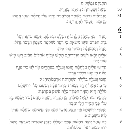
תִתְנַקֵּ֖ם
נַפְשִֽׁי׃
ס
30
שַׁמָּה֙
וְשַׁ֣עֲרוּרָ֔ה
נִהְיְתָ֖ה
בָּאָֽרֶץ׃
31
הַנְּבִיאִ֞ים
נִבְּא֣וּ־
בַשֶּׁ֗קֶר
וְהַכֹּהֲנִים֙
יִרְדּ֣וּ
עַל־
יְדֵיהֶ֔ם
וְעַמִּ֖י
אָ֣הֲבוּ
כֵ֑ן
וּמַֽה־
תַּעֲשׂ֖וּ
לְאַחֲרִיתָֽהּ׃
6
1
הָעִ֣זוּ ׀
בְּנֵ֣י
בִניָמִ֗ן
מִקֶּ֙רֶב֙
יְר֣וּשָׁלִַ֔ם
וּבִתְק֙וֹעַ֙
תִּקְע֣וּ
שׁוֹפָ֔ר
וְעַל־
בֵּ֥ית הַכֶּ֖רֶם
שְׂא֣וּ
מַשְׂאֵ֑ת
כִּ֥י
רָעָ֛ה
נִשְׁקְפָ֥ה
מִצָּפ֖וֹן
וְשֶׁ֥בֶר
גָּדֽוֹל׃
2
הַנָּוָה֙
וְהַמְּעֻנָּגָ֔ה
דָּמִ֖יתִי
בַּת־
צִיּֽוֹן׃
3
אֵלֶ֛יהָ
יָבֹ֥אוּ
רֹעִ֖ים
וְעֶדְרֵיהֶ֑ם
תָּקְע֨וּ
עָלֶ֤יהָ
אֹהָלִים֙
סָבִ֔יב
רָע֖וּ
אִ֥ישׁ
אֶת־
יָדֽוֹ׃
4
קַדְּשׁ֤וּ
עָלֶ֙יהָ֙
מִלְחָמָ֔ה
ק֖וּמוּ
וְנַעֲלֶ֣ה
בַֽצָּהֳרָ֑יִם
א֥וֹי
לָ֙נוּ֙
כִּי־
פָנָ֣ה
הַיּ֔וֹם
כִּ֥י
יִנָּט֖וּ
צִלְלֵי־
עָֽרֶב׃
5
ק֚וּמוּ
וְנַעֲלֶ֣ה
בַלָּ֔יְלָה
וְנַשְׁחִ֖יתָה
אַרְמְנוֹתֶֽיהָ׃
ס
6
כִּ֣י
כֹ֤ה
אָמַר֙
יְהוָ֣ה
צְבָא֔וֹת
כִּרְת֣וּ
עֵצָ֔ה
וְשִׁפְכ֥וּ
עַל־
יְרוּשָׁלַ֖͏ִם
סֹלְלָ֑ה
הִ֚יא
הָעִ֣יר
הָפְקַ֔ד
כֻּלָּ֖הּ
עֹ֥שֶׁק
בְּקִרְבָּֽהּ׃
7
)
(
כְּהָקִ֥יר
בור
מֵימֶ֔יהָ
כֵּ֖ן
הֵקֵ֣רָה
רָעָתָ֑הּ
חָמָ֣ס
וָ֠שֹׁד
יִשָּׁ֨מַע
בָּ֧הּ
בַּ֙יִר֙
עַל־
פָּנַ֛י
תָּמִ֖יד
חֳלִ֥י
וּמַכָּֽה׃
8
הִוָּסְרִי֙
יְר֣וּשָׁלִַ֔ם
פֶּן־
תֵּקַ֥ע
נַפְשִׁ֖י
מִמֵּ֑ךְ
פֶּן־
אֲשִׂימֵ֣ךְ
שְׁמָמָ֔ה
אֶ֖רֶץ
ל֥וֹא
נוֹשָֽׁבָה׃
פ
9
כֹּ֤ה
אָמַר֙
יְהֹוָ֣ה
צְבָא֔וֹת
עוֹלֵ֛ל
יְעוֹלְל֥וּ
כַגֶּ֖פֶן
שְׁאֵרִ֣ית
יִשְׂרָאֵ֑ל
הָשֵׁב֙
יָדְךָ֔
כְּבוֹצֵ֖ר
עַל־
סַלְסִלּֽוֹת׃