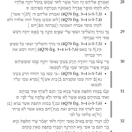
28
וְאָמַרְתָּ֣
אֲלֵיהֶ֗ם
זֶ֤ה
הַגּוֹי֙
אֲשֶׁ֣ר
לֽוֹא־
שָׁמְע֗וּ
בְּקוֹל֙
יְהוָ֣ה
אֱלֹהָ֔יו
וְלֹ֥א
לָקְח֖וּ
מוּסָ֑ר
אָֽבְדָה֙
הָֽאֱמוּנָ֔ה
וְנִכְרְתָ֖ה
מִפִּיהֶֽם׃
ס
(
4Q70
frg. 3+4 i+5-7
,
3
)
ואמרת
אליהם
זה
]ה֯ג֯[וי
אשר]
(
4Q70
frg. 3+4 i+5-7
,
4
)
[לוא
שמעו
בקול
יהוה
אלהיו
ולא
לקחו
מוסר
אבדה
האמונה
ו]נכרתה
מפ֯[יהם
]
29
גָּזִּ֤י
נִזְרֵךְ֙
וְֽהַשְׁלִ֔יכִי
וּשְׂאִ֥י
עַל־
שְׁפָיִ֖ם
קִינָ֑ה
כִּ֚י
מָאַ֣ס
יְהוָ֔ה
וַיִּטֹּ֖שׁ
אֶת־
דּ֥וֹר
עֶבְרָתֽוֹ׃
(
4Q70
frg. 3+4 i+5-7
,
5
)
גזי
נזרך
והשליכי
ושאי
על
שפים
(
4Q70
frg. 3+4 i+5-7
,
6
)
קינ]ה֯
כי
מאס
[יהוה
ויטש
את
דור
עברתו
30
כִּֽי־
עָשׂ֨וּ
בְנֵי־
יְהוּדָ֥ה
הָרַ֛ע
בְּעֵינַ֖י
נְאֻום־
יְהוָ֑ה
שָׂ֣מוּ
שִׁקּֽוּצֵיהֶ֗ם
בַּבַּ֛יִת
אֲשֶׁר־
נִקְרָא־
שְׁמִ֥י
עָלָ֖יו
לְטַמְּאֽוֹ׃
(
4Q70
frg. 3+4 i+5-7
,
6
)
››כי
עשו
בני
יהודה
הרע
בעיני
נא]ם֯
יהוה
שמו
שקציהם
ב֯[בית
אש]ר֯
[נקרא
שמי
עליו
לטמאו
31
וּבָנ֞וּ
בָּמ֣וֹת
הַתֹּ֗פֶת
אֲשֶׁר֙
בְּגֵ֣יא בֶן־
הִנֹּ֔ם
לִשְׂרֹ֛ף
אֶת־
בְּנֵיהֶ֥ם
וְאֶת־
בְּנֹתֵיהֶ֖ם
בָּאֵ֑שׁ
אֲשֶׁר֙
לֹ֣א
צִוִּ֔יתִי
וְלֹ֥א
עָלְתָ֖ה
עַל־
לִבִּֽי׃
ס
(
4Q70
frg. 3+4 i+5-7
,
6
)
ובנ]ו֯
במות
התפת
אשר
בגיא
[בן
הנם
לשרף
את
בניהם
ואת
בנת]יהם
באש
אשר
לא
צויתי
[
ול
]
א
עלתה
על
לבי
32
לָכֵ֞ן
הִנֵּֽה־
יָמִ֤ים
בָּאִים֙
נְאֻם־
יְהוָ֔ה
וְלֹא־
יֵאָמֵ֨ר
ע֤וֹד
הַתֹּ֙פֶת֙
וְגֵ֣יא
בֶן־
הִנֹּ֔ם
כִּ֖י
אִם־
גֵּ֣יא
הַהֲרֵגָ֑ה
וְקָבְר֥וּ
בְתֹ֖פֶת
מֵאֵ֥ין
מָקֽוֹם׃