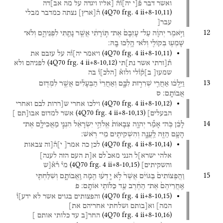
ואשר
דבר
פ֯[י
יה]ו֯ה֯
[אליו
ויגדה
על
מה
אב]דה
(
4Q70
frg. 4 ii+8-10
,
11
)
ה֯
[
ארץ
]
נצתה
כמדבר
מבלי
עבר[
12
וַיֹּ֣אמֶר
יְהוָ֔ה
עַל־
עָזְבָם֙
אֶת־
תּ֣וֹרָתִ֔י
אֲשֶׁ֥ר
נָתַ֖תִּי
לִפְנֵיהֶ֑ם
וְלֹא־
שָׁמְע֥וּ
בְקוֹלִ֖י
וְלֹא־
הָ֥לְכוּ
בָֽהּ׃
(
4Q70
frg. 4 ii+8-10
,
11
)
ויאמר
יה]ו֯ה
על
עזבם
את
(
4Q70
frg. 4 ii+8-10
,
12
)
ת֯[ורתי
אשר
נת]תי
לפניהם
ולא
שמעו[
ב]ק֯ו֯לי
ולוא֯
[
הלכ
]
ו֯
בה
13
וַיֵּ֣לְכ֔וּ
אַחֲרֵ֖י
שְׁרִר֣וּת
לִבָּ֑ם
וְאַחֲרֵי֙
הַבְּעָלִ֔ים
אֲשֶׁ֥ר
לִמְּד֖וּם
אֲבוֹתָֽם׃
ס
(
4Q70
frg. 4 ii+8-10
,
12
)
וילכו
אחרי
ש[ררות
לבם
ואחרי
(
4Q70
frg. 4 ii+8-10
,
13
)
הבעלים]
אשר
למדום
אבו[תם
]
14
לָכֵ֗ן
כֹּֽה־
אָמַ֞ר
יְהוָ֤ה
צְבָאוֹת֙
אֱלֹהֵ֣י
יִשְׂרָאֵ֔ל
הִנְנִ֧י
מַאֲכִילָ֛ם
אֶת־
הָעָ֥ם
הַזֶּ֖ה
לַֽעֲנָ֑ה
וְהִשְׁקִיתִ֖ים
מֵי־
רֹֽאשׁ׃
(
4Q70
frg. 4 ii+8-10
,
14
)
לכן
כה
אמר[
י]ה֯[וה
צבאות
י
אלהי
ישרא]ל
הנני
מאכ
לם
א[ת
העם
הזה
לענה]
(
4Q70
frg. 4 ii+8-10
,
15
)
והשקיתים]
מי֯
ר֯א֯[ש
15
וַהֲפִֽצוֹתִים֙
בַּגּוֹיִ֔ם
אֲשֶׁר֙
לֹ֣א
יָֽדְע֔וּ
הֵ֖מָּה
וַֽאֲבוֹתָ֑ם
וְשִׁלַּחְתִּ֤י
אַֽחֲרֵיהֶם֙
אֶת־
הַחֶ֔רֶב
עַ֥ד
כַּלּוֹתִ֖י
אוֹתָֽם׃
פ
(
4Q70
frg. 4 ii+8-10
,
15
)
והפצותים
בגוים
אשר
לא
ידע]ו֯
המה]
וא[בותם
ושלחתי
אחריהם
את]
(
4Q70
frg. 4 ii+8-10
,
16
)
החר[ב
עד
כלותי
אותם
]