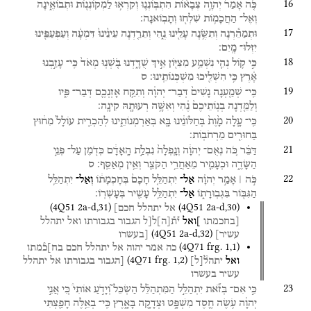
16
כֹּ֤ה
אָמַר֙
יְהוָ֣ה
צְבָא֔וֹת
הִתְבּֽוֹנְנ֛וּ
וְקִרְא֥וּ
לַמְקוֹנְנ֖וֹת
וּתְבוֹאֶ֑ינָה
וְאֶל־
הַחֲכָמ֥וֹת
שִׁלְח֖וּ
וְתָבֽוֹאנָה׃
17
וּתְמַהֵ֕רְנָה
וְתִשֶּׂ֥נָה
עָלֵ֖ינוּ
נֶ֑הִי
וְתֵרַ֤דְנָה
עֵינֵ֙ינוּ֙
דִּמְעָ֔ה
וְעַפְעַפֵּ֖ינוּ
יִזְּלוּ־
מָֽיִם׃
18
כִּ֣י
ק֥וֹל
נְהִ֛י
נִשְׁמַ֥ע
מִצִיּ֖וֹן
אֵ֣יךְ
שֻׁדָּ֑דְנוּ
בֹּ֤שְׁנֽוּ
מְאֹד֙
כִּֽי־
עָזַ֣בְנוּ
אָ֔רֶץ
כִּ֥י
הִשְׁלִ֖יכוּ
מִשְׁכְּנוֹתֵֽינוּ׃
ס
19
כִּֽי־
שְׁמַ֤עְנָה
נָשִׁים֙
דְּבַר־
יְהוָ֔ה
וְתִקַּ֥ח
אָזְנְכֶ֖ם
דְּבַר־
פִּ֑יו
וְלַמֵּ֤דְנָה
בְנֽוֹתֵיכֶם֙
נֶ֔הִי
וְאִשָּׁ֥ה
רְעוּתָ֖הּ
קִינָֽה׃
20
כִּֽי־
עָ֤לָה
מָ֙וֶת֙
בְּחַלּוֹנֵ֔ינוּ
בָּ֖א
בְּאַרְמְנוֹתֵ֑ינוּ
לְהַכְרִ֤ית
עוֹלָל֙
מִח֔וּץ
בַּחוּרִ֖ים
מֵרְחֹבֽוֹת׃
21
דַּבֵּ֗ר
כֹּ֚ה
נְאֻם־
יְהוָ֔ה
וְנָֽפְלָה֙
נִבְלַ֣ת
הָֽאָדָ֔ם
כְּדֹ֖מֶן
עַל־
פְּנֵ֣י
הַשָּׂדֶ֑ה
וּכְעָמִ֛יר
מֵאַחֲרֵ֥י
הַקֹּצֵ֖ר
וְאֵ֥ין
מְאַסֵּֽף׃
ס
22
כֹּ֣ה ׀
אָמַ֣ר
יְהוָ֗ה
אַל־
יִתְהַלֵּ֤ל
חָכָם֙
בְּחָכְמָת֔וֹ
וְאַל־
יִתְהַלֵּ֥ל
הַגִּבּ֖וֹר
בִּגְבֽוּרָת֑וֹ
אַל־
יִתְהַלֵּ֥ל
עָשִׁ֖יר
בְּעָשְׁרֽוֹ׃
(
4Q51
2a-d
,
31
)
(
4Q51
2a-d
,
30
)
אל
יתהלל
חכם]
[בחכמתו
]ואל
י֯ת֯
[
ה
]
ל[ל
הגבור
בגבורתו
ואל
יתהלל
(
4Q51
2a-d
,
32
)
עשיר]
[בעשרו
(
4Q71
frg. 1
,
1
)
כה
אמר
יהוה
אל
יתהלל
חכם
בח]כ֯מתו
(
4Q71
frg. 1
,
2
)
ואל
יתהל֯
[
ל
]
[הגבור
בגבורתו
אל
יתהלל
עשיר
בעשרו
23
כִּ֣י
אִם־
בְּזֹ֞את
יִתְהַלֵּ֣ל
הַמִּתְהַלֵּ֗ל
הַשְׂכֵּל֮
וְיָדֹ֣עַ
אוֹתִי֒
כִּ֚י
אֲנִ֣י
יְהוָ֔ה
עֹ֥שֶׂה
חֶ֛סֶד
מִשְׁפָּ֥ט
וּצְדָקָ֖ה
בָּאָ֑רֶץ
כִּֽי־
בְאֵ֥לֶּה
חָפַ֖צְתִּי