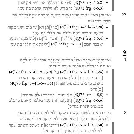
(
4Q72
frg. 4-5
,
2
)
הצרי
אין
בגלעד
אם
רפא
אין
שם]
(
4Q72
frg. 4-5
,
3
)
כי
מדוע
לא
עלתה
ארכת
בת
עמי
23
מִֽי־
יִתֵּ֤ן
רֹאשִׁי֙
מַ֔יִם
וְעֵינִ֖י
מְק֣וֹר
דִּמְעָ֑ה
וְאֶבְכֶּה֙
יוֹמָ֣ם
וָלַ֔יְלָה
אֵ֖ת
חַֽלְלֵ֥י
בַת־
עַמִּֽי׃
(
4Q70
frg. 3+4 i+5-7
,
28
)
[מי
י]ת֯ן֯
ר֯א֯[שי
מים
ועיני
מקור
דמעה
ואבכה
יומם
ולילה
את
חללי
בת
עמי
(
4Q72
frg. 4-5
,
4
)
מ֯י֯
י֯ת֯ן֯[
ראשי]
מ֯י֯[ם
ו]ע֯יני
מקור
דמעה
(
4Q72
frg. 4-5
,
5
)
ואבכה
יומם]
[ולילה
את
חללי
בת
עמי
9
1
מִֽי־
יִתְּנֵ֣נִי
בַמִּדְבָּ֗ר
מְלוֹן֙
אֹֽרְחִ֔ים
וְאֶֽעֶזְבָה֙
אֶת־
עַמִּ֔י
וְאֵלְכָ֖ה
מֵֽאִתָּ֑ם
כִּ֤י
כֻלָּם֙
מְנָ֣אֲפִ֔ים
עֲצֶ֖רֶת
בֹּגְדִֽים׃
(
4Q70
frg. 3+4 i+5-7
,
29
)
(
4Q70
frg. 3+4 i+5-7
,
28
)
מי]
[
י
]
תנני
במדבר[
מלון
ארחים
ואעזבה
את
עמי
ואלכה
(
4Q70
frg. 3+4 i+5-7
,
30
)
מאתם
כי
כלם
מנאפים
עצרת]
[
ב
]
גדים
(
4Q72
frg. 4-5
,
5
)
מ]י
יתנני
[במדבר
מלון
ארחים]
(
4Q72
frg. 4-5
,
6
)
[ואעזבה
את
עמי
ואלכה
מאתם
כי
כלם
מנאפים
עצרת
בגדים]
2
וַֽיַּדְרְכ֤וּ
אֶת־
לְשׁוֹנָם֙
קַשְׁתָּ֣ם
שֶׁ֔קֶר
וְלֹ֥א
לֶאֱמוּנָ֖ה
גָּבְר֣וּ
בָאָ֑רֶץ
כִּי֩
מֵרָעָ֨ה
אֶל־
רָעָ֧ה ׀
יָצָ֛אוּ
וְאֹתִ֥י
לֹֽא־
יָדָ֖עוּ
נְאֻם־
יְהוָֽה׃
ס
(
4Q70
frg. 3+4 i+5-7
,
30
)
וידרכו
א֯[ת
לשונם
קשתם
שקר
ולא
לאמונה
גברו
בארץ
כי
מרעה
אל]