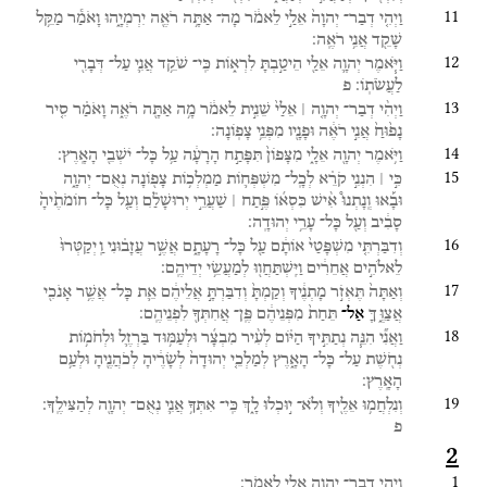
11
וַיְהִ֤י
דְבַר־
יְהוָה֙
אֵלַ֣י
לֵאמֹ֔ר
מָה־
אַתָּ֥ה
רֹאֶ֖ה
יִרְמְיָ֑הוּ
וָאֹמַ֕ר
מַקֵּ֥ל
שָׁקֵ֖ד
אֲנִ֥י
רֹאֶֽה׃
12
וַיֹּ֧אמֶר
יְהוָ֛ה
אֵלַ֖י
הֵיטַ֣בְתָּ
לִרְא֑וֹת
כִּֽי־
שֹׁקֵ֥ד
אֲנִ֛י
עַל־
דְּבָרִ֖י
לַעֲשֹׂתֽוֹ׃
פ
13
וַיְהִ֨י
דְבַר־
יְהוָ֤ה ׀
אֵלַי֙
שֵׁנִ֣ית
לֵאמֹ֔ר
מָ֥ה
אַתָּ֖ה
רֹאֶ֑ה
וָאֹמַ֗ר
סִ֤יר
נָפ֙וּחַ֙
אֲנִ֣י
רֹאֶ֔ה
וּפָנָ֖יו
מִפְּנֵ֥י
צָפֽוֹנָה׃
14
וַיֹּ֥אמֶר
יְהוָ֖ה
אֵלָ֑י
מִצָּפוֹן֙
תִּפָּתַ֣ח
הָרָעָ֔ה
עַ֥ל
כָּל־
יֹשְׁבֵ֖י
הָאָֽרֶץ׃
15
כִּ֣י ׀
הִנְנִ֣י
קֹרֵ֗א
לְכָֽל־
מִשְׁפְּח֛וֹת
מַמְלְכ֥וֹת
צָפ֖וֹנָה
נְאֻם־
יְהוָ֑ה
וּבָ֡אוּ
וְֽנָתְנוּ֩
אִ֨ישׁ
כִּסְא֜וֹ
פֶּ֣תַח ׀
שַׁעֲרֵ֣י
יְרוּשָׁלִַ֗ם
וְעַ֤ל
כָּל־
חוֹמֹתֶ֙יהָ֙
סָבִ֔יב
וְעַ֖ל
כָּל־
עָרֵ֥י
יְהוּדָֽה׃
16
וְדִבַּרְתִּ֤י
מִשְׁפָּטַי֙
אוֹתָ֔ם
עַ֖ל
כָּל־
רָעָתָ֑ם
אֲשֶׁ֣ר
עֲזָב֗וּנִי
וַֽיְקַטְּרוּ֙
לֵאלֹהִ֣ים
אֲחֵרִ֔ים
וַיִּֽשְׁתַּחֲו֖וּ
לְמַעֲשֵׂ֥י
יְדֵיהֶֽם׃
17
וְאַתָּה֙
תֶּאְזֹ֣ר
מָתְנֶ֔יךָ
וְקַמְתָּ֙
וְדִבַּרְתָּ֣
אֲלֵיהֶ֔ם
אֵ֛ת
כָּל־
אֲשֶׁ֥ר
אָנֹכִ֖י
אֲצַוֶּ֑ךָּ
אַל־
תֵּחַת֙
מִפְּנֵיהֶ֔ם
פֶּֽן־
אֲחִתְּךָ֖
לִפְנֵיהֶֽם׃
18
וַאֲנִ֞י
הִנֵּ֧ה
נְתַתִּ֣יךָ
הַיּ֗וֹם
לְעִ֨יר
מִבְצָ֜ר
וּלְעַמּ֥וּד
בַּרְזֶ֛ל
וּלְחֹמ֥וֹת
נְחֹ֖שֶׁת
עַל־
כָּל־
הָאָ֑רֶץ
לְמַלְכֵ֤י
יְהוּדָה֙
לְשָׂרֶ֔יהָ
לְכֹהֲנֶ֖יהָ
וּלְעַ֥ם
הָאָֽרֶץ׃
19
וְנִלְחֲמ֥וּ
אֵלֶ֖יךָ
וְלֹא־
י֣וּכְלוּ
לָ֑ךְ
כִּֽי־
אִתְּךָ֥
אֲנִ֛י
נְאֻם־
יְהוָ֖ה
לְהַצִּילֶֽךָ׃
פ
2
1
וַיְהִ֥י
דְבַר־
יְהוָ֖ה
אֵלַ֥י
לֵאמֹֽר׃