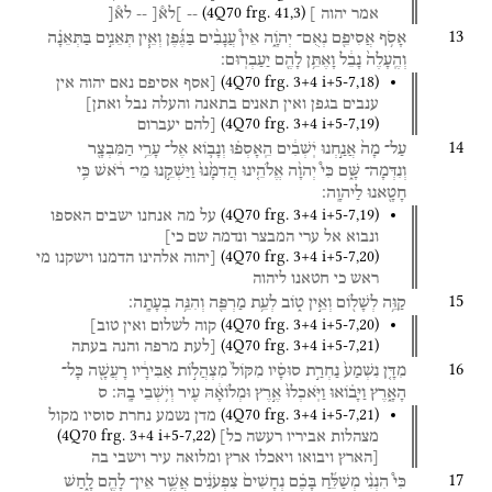
(
4Q70
frg. 41
,
3
)
אמר
יהוה
]
--
]לא֯[
--
לא֯[
13
אָסֹ֥ף
אֲסִיפֵ֖ם
נְאֻם־
יְהֹוָ֑ה
אֵין֩
עֲנָבִ֨ים
בַּגֶּ֜פֶן
וְאֵ֧ין
תְּאֵנִ֣ים
בַּתְּאֵנָ֗ה
וְהֶֽעָלֶה֙
נָבֵ֔ל
וָאֶתֵּ֥ן
לָהֶ֖ם
יַעַבְרֽוּם׃
(
4Q70
frg. 3+4 i+5-7
,
18
)
[אסף
אסיפם
נאם
יהוה
אין
ענבים
בגפן
ואין
תאנים
בתאנה
והעלה
נבל
ואתן]
(
4Q70
frg. 3+4 i+5-7
,
19
)
[להם
יעברום
14
עַל־
מָה֙
אֲנַ֣חְנוּ
יֹֽשְׁבִ֔ים
הֵֽאָסְפ֗וּ
וְנָב֛וֹא
אֶל־
עָרֵ֥י
הַמִּבְצָ֖ר
וְנִדְּמָה־
שָּׁ֑ם
כִּי֩
יְהוָ֨ה
אֱלֹהֵ֤ינוּ
הֲדִמָּ֙נוּ֙
וַיַּשְׁקֵ֣נוּ
מֵי־
רֹ֔אשׁ
כִּ֥י
חָטָ֖אנוּ
לַיהוָֽה׃
(
4Q70
frg. 3+4 i+5-7
,
19
)
על
מה
אנחנו
ישבים
האספו
ונבוא
אל
ערי
המבצר
ונדמה
שם
כי]
(
4Q70
frg. 3+4 i+5-7
,
20
)
[יהוה
אלהינו
הדמנו
וישקנו
מי
ראש
כי
חטאנו
ליהוה
15
קַוֵּ֥ה
לְשָׁל֖וֹם
וְאֵ֣ין
ט֑וֹב
לְעֵ֥ת
מַרְפֵּ֖ה
וְהִנֵּ֥ה
בְעָתָֽה׃
(
4Q70
frg. 3+4 i+5-7
,
20
)
קוה
לשלום
ואין
טוב]
(
4Q70
frg. 3+4 i+5-7
,
21
)
[לעת
מרפה
והנה
בעתה
16
מִדָּ֤ן
נִשְׁמַע֙
נַחְרַ֣ת
סוּסָ֗יו
מִקּוֹל֙
מִצְהֲל֣וֹת
אַבִּירָ֔יו
רָעֲשָׁ֖ה
כָּל־
הָאָ֑רֶץ
וַיָּב֗וֹאוּ
וַיֹּֽאכְלוּ֙
אֶ֣רֶץ
וּמְלוֹאָ֔הּ
עִ֖יר
וְיֹ֥שְׁבֵי
בָֽהּ׃
ס
(
4Q70
frg. 3+4 i+5-7
,
21
)
מדן
נשמע
נחרת
סוסיו
מקול
(
4Q70
frg. 3+4 i+5-7
,
22
)
מצהלות
אביריו
רעשה
כל]
[הארץ
ויבואו
ויאכלו
ארץ
ומלואה
עיר
וישבי
בה
17
כִּי֩
הִנְנִ֨י
מְשַׁלֵּ֜חַ
בָּכֶ֗ם
נְחָשִׁים֙
צִפְעֹנִ֔ים
אֲשֶׁ֥ר
אֵין־
לָהֶ֖ם
לָ֑חַשׁ