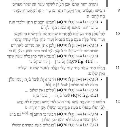
ותורת
יהוה
אתנו
אכן
הנ]ה
לשקר
עשה
עט
שקר
ספרים
9
הֹבִ֣ישׁוּ
חֲכָמִ֔ים
חַ֖תּוּ
וַיִּלָּכֵ֑דוּ
הִנֵּ֤ה
בִדְבַר־
יְהוָה֙
מָאָ֔סוּ
וְחָכְמַֽת־
מֶ֖ה
לָהֶֽם׃
ס
(
4Q70
frg. 3+4 i+5-7
,
13
)
[הבשו
חכמים
חתו
וילכדו
הנה
בדבר
יהוה
מאסו
]וחכמת
מ[ה
ל]ה֯ם֯
10
לָכֵן֩
אֶתֵּ֨ן
אֶת־
נְשֵׁיהֶ֜ם
לַאֲחֵרִ֗ים
שְׂדֽוֹתֵיהֶם֙
לְי֣וֹרְשִׁ֔ים
כִּ֤י
מִקָּטֹן֙
וְעַד־
גָּד֔וֹל
כֻּלֹּ֖ה
בֹּצֵ֣עַ
בָּ֑צַע
מִנָּבִיא֙
וְעַד־
כֹּהֵ֔ן
כֻּלֹּ֖ה
עֹ֥שֶׂה
שָּֽׁקֶר׃
(
4Q70
frg. 3+4 i+5-7
,
14
)
[לכן
אתן
את
נשיהם
לאחרים
שדותיהם
ליורשי]ם֯
כי
מ֯קטן
וע֯ד
ג֯דול
כלה
בצע
בצע֯
]ם֯
כי
(
4Q70
frg. 3+4 i+5-7
,
15
)
[מנביא
ועד
כהן
כלה
עשה
שקר
(
4Q70
frg. 41
,
1
)
…
]ם֯
כי
[--
]
ליורשי]ם֯
כי
11
וַיְרַפּ֞וּ
אֶת־
שֶׁ֤בֶר
בַּת־
עַמִּי֙
עַל־
נְקַלָּ֔ה
לֵאמֹ֖ר
שָׁל֣וֹם ׀
שָׁל֑וֹם
וְאֵ֖ין
שָׁלֽוֹם׃
(
4Q70
frg. 3+4 i+5-7
,
15
)
וירפו
א]ת֯
ש֯בר֯
ב֯[ת
]עמי
על֯[
נקלה
לאמר
שלום]
ש֯בר֯
ב֯[ת
]לא֯[
(
4Q70
frg. 3+4 i+5-7
,
16
)
[שלום
ואין
שלום
…
(
4Q70
frg. 41
,
2
)
ש֯בר֯
ב֯[ת
--
]
ש֯בר֯
ב֯[ת
12
הֹבִ֕שׁוּ
כִּ֥י
תוֹעֵבָ֖ה
עָשׂ֑וּ
גַּם־
בּ֣וֹשׁ
לֹֽא־
יֵבֹ֗שׁוּ
וְהִכָּלֵם֙
לֹ֣א
יָדָ֔עוּ
לָכֵ֞ן
יִפְּל֣וּ
בַנֹּפְלִ֗ים
בְּעֵ֧ת
פְּקֻדָּתָ֛ם
יִכָּשְׁל֖וּ
אָמַ֥ר
יְהוָֽה׃
ס
]עשו
(
4Q70
frg. 3+4 i+5-7
,
16
)
הבשו
כי
תועב]ה
גם
בוש
לא֯[
יבשו
והכלם
ולא
ידעו
לכן
יפלו]
(
4Q70
frg. 3+4 i+5-7
,
17
)
[בנפלים
בעת
פקדתם
יכשלו