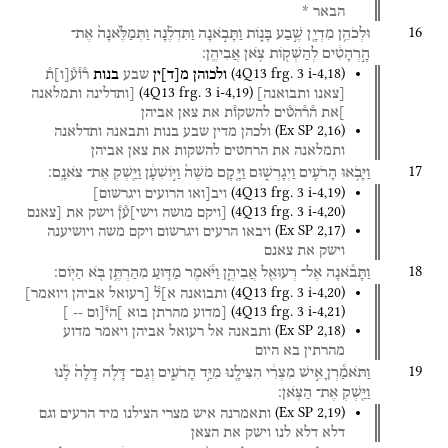
הבאר
*
16
וּלְכֹהֵ֥ן
מִדְיָ֖ן
שֶׁ֣בַע
בָּנ֑וֹת
וַתָּבֹ֣אנָה
וַתִּדְלֶ֗נָה
וַתְּמַלֶּ֙אנָה֙
אֶת־
הָ֣רְהָטִ֔ים
לְהַשְׁק֖וֹת
צֹ֥אן
אֲבִיהֶֽן׃
(
4Q13
frg. 3 i-4
,
18
)
ולכוהן
מ
[
ד
]
ין
שבע
בנות
ר֯ו֯ע֯
[
ו
]
ת֯
(
4Q13
frg. 3 i-4
,
19
)
[צאנו
ותבואנה]
[ותדלינה
ותמלאנה
]את
ה֯ר֯הט֯ים
להשקו֯ת
את
צאן
אביהן
(
Ex SP
2
,
16
)
ולכהן
מדין
שבע
בנות
ותבאנה
ותדלאנה
ותמלאנה
את
הרחטים
להשקות
את
צאן
אביהן
17
וַיָּבֹ֥אוּ
הָרֹעִ֖ים
וַיְגָרְשׁ֑וּם
וַיָּ֤קָם
מֹשֶׁה֙
וַיּ֣וֹשִׁעָ֔ן
וַיַּ֖שְׁקְ
אֶת־
צֹאנָֽם׃
(
4Q13
frg. 3 i-4
,
19
)
ויב[ואו
הרועים
ויגרשום]
(
4Q13
frg. 3 i-4
,
20
)
[ויקם
מושה
וישי]ע֯ן֯
וישק
את
[צאנם
(
Ex SP
2
,
17
)
ויבאו
הרעים
ויגרשום
ויקם
משה
ויושיענה
וישק
את
צאנם
18
וַתָּבֹ֕אנָה
אֶל־
רְעוּאֵ֖ל
אֲבִיהֶ֑ן
וַיֹּ֕אמֶר
מַדּ֛וּעַ
מִהַרְתֶּ֥ן
בֹּ֖א
הַיּֽוֹם׃
(
4Q13
frg. 3 i-4
,
20
)
ותבואנה
א]ל֯
[רעואל
אביהן
ויואמר]
(
4Q13
frg. 3 i-4
,
21
)
[מדוע
מהרתן
בוא
]הי֯[ום
--
]
(
Ex SP
2
,
18
)
ותבאנה
אל
רעואל
אביהן
ויאמר
מדוע
מהרתין
בא
היום
19
וַתֹּאמַ֕רְןָ
אִ֣ישׁ
מִצְרִ֔י
הִצִּילָ֖נוּ
מִיַּ֣ד
הָרֹעִ֑ים
וְגַם־
דָּלֹ֤ה
דָלָה֙
לָ֔נוּ
וַיַּ֖שְׁקְ
אֶת־
הַצֹּֽאן׃
(
Ex SP
2
,
19
)
ותאמרנה
איש
מצרי
הצילנו
מיד
הרעים
וגם
דלא
דלא
לנו
וישק
את
הצאן