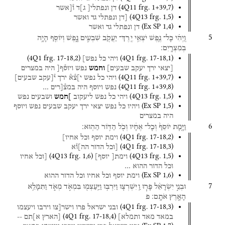
(
4Q11
frg. 1+39
,
7
)
דן
ונפתלי[
ג]ד
ו֯[אשר
(
4Q13
frg. 1
,
5
)
[דן
ונפתלי
גד
ואשר
(
Ex SP
1
,
4
)
דן
ונפתלי
גד
ואשר
5
וֽ͏ַיְהִ֗י
כָּל־
נֶ֛פֶשׁ
יֹצְאֵ֥י
יֶֽרֶךְ־
יַעֲקֹ֖ב
שִׁבְעִ֣ים
נָ֑פֶשׁ
וְיוֹסֵ֖ף
הָיָ֥ה
בְמִצְרָֽיִם׃
(
4Q1
frg. 17-18
,
2
)
(
4Q1
frg. 17-18
,
1
)
ויהי
כל
נפש]
[יצאי
ירך
יעקב
שבעים]
וחמש
נפש
ויוס֯ף[
היה
במצרים
(
4Q11
frg. 1+39
,
7
)
ויהי
כל
נפש
י]צ֯א֯
ירך
י֯[עקב
שבעים]
(
4Q11
frg. 1+39
,
8
)
נפש
ויוסף
היה
במצ֯[רים
…
(
4Q13
frg. 1
,
5
)
ויהי
כל
נפש
ליעקוב
]חמש
ושבעים
נפש
(
Ex SP
1
,
5
)
ויהיו
כל
נפש
יצאי
ירך
יעקב
שבעים
נפש
ויוסף
היה
במצרים
6
וַיָּ֤מָת
יוֹסֵף֙
וְכָל־
אֶחָ֔יו
וְכֹ֖ל
הַדּ֥וֹר
הַהֽוּא׃
(
4Q1
frg. 17-18
,
2
)
וימת
יוסף
וכל
אחיו]
(
4Q1
frg. 17-18
,
3
)
[וכל
הדור
הה]ו֯א
(
4Q13
frg. 1
,
6
)
(
4Q13
frg. 1
,
5
)
וימת[
יוסף]
[וכל
אחיו
וכל
הדור
ההוא
…
(
Ex SP
1
,
6
)
וימת
יוסף
וכל
אחיו
וכל
הדור
ההוא
7
וּבְנֵ֣י
יִשְׂרָאֵ֗ל
פָּר֧וּ
וַֽיִּשְׁרְצ֛וּ
וַיִּרְבּ֥וּ
וַיַּֽעַצְמ֖וּ
בִּמְאֹ֣ד
מְאֹ֑ד
וַתִּמָּלֵ֥א
הָאָ֖רֶץ
אֹתָֽם׃
פ
(
4Q1
frg. 17-18
,
3
)
ובני
ישראל
פרו
וישר[צו
וירבו
ויעצמו
(
4Q1
frg. 17-18
,
4
)
במאד
מאד
ותמלא]
[הארץ
א]תם
--