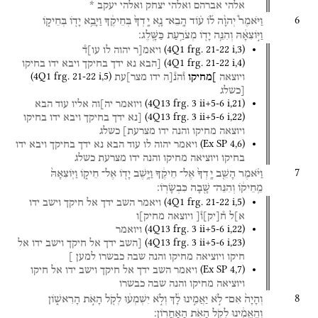
אלהי
אברהם
ואלהי
יצחק
ואלהי
יעקב
*
6
וַיֹּאמֶר֩
יְהוָ֨ה
ל֜וֹ
ע֗וֹד
הָֽבֵא־
נָ֤א
יָֽדְךָ֙
בְּחֵיקֶ֔ךָ
וַיָּבֵ֥א
יָד֖וֹ
בְּחֵיק֑וֹ
וַיּ֣וֹצִאָ֔הּ
וְהִנֵּ֥ה
יָד֖וֹ
מְצֹרַ֥עַת
כַּשָּֽׁלֶג׃
(
4Q1
frg. 21-22 i
,
3
)
ויאמ[ר
יהוה
לו
עו]ד֯
(
4Q1
frg. 21-22 i
,
4
)
[הבא
נא
ידך
בחיקך
ויבא
ידו
בחיקו
(
4Q1
frg. 21-22 i
,
5
)
ויוצאה
]מחיקו
ו֯הנ֯[ה
ידו
מצר]עת
[כשלג
(
4Q13
frg. 3 ii+5-6 i
,
21
)
ויואמר
יה]וה
אליו
עוד
הבא
(
4Q13
frg. 3 ii+5-6 i
,
22
)
[נא
ידך
בחיקך
ויבא
ידו
בחיקו
ויוצאה
מחיקו
והנה
ידו
מצרעת]
כשלג
(
Ex SP
4
,
6
)
ויאמר
יהוה
לו
עוד
הבא
נא
ידך
בחיקך
ויבא
ידו
בחיקו
ויוציאה
מחיקו
והנה
ידו
מצרעת
כשלג
7
וַיֹּ֗אמֶר
הָשֵׁ֤ב
יָֽדְךָ֙
אֶל־
חֵיקֶ֔ךָ
וַיָּ֥שֶׁב
יָד֖וֹ
אֶל־
חֵיק֑וֹ
וַיּֽוֹצִאָהּ֙
מֵֽחֵיק֔וֹ
וְהִנֵּה־
שָׁ֖בָה
כִּבְשָׂרֽוֹ׃
(
4Q1
frg. 21-22 i
,
5
)
ויאמר
השב
ידך
אל
חיקך
וישב
ידו
א]ל
ח֯
[
יק
]
ו֯[
ויוצאה
מחיק]ו
(
4Q13
frg. 3 ii+5-6 i
,
22
)
ויואמר
(
4Q13
frg. 3 ii+5-6 i
,
23
)
[השב
ידך
אל
חיקך
וישב
ידו
אל
חיקו
ויוציאה
מחיקו
והנה
שבה
כבשרו
למען
]
(
Ex SP
4
,
7
)
ויאמר
השב
ידך
אל
חיקך
וישב
ידו
אל
חיקו
ויוציאה
מחיקו
והנה
שבה
כבשרו
8
וְהָיָה֙
אִם־
לֹ֣א
יַאֲמִ֣ינוּ
לָ֔ךְ
וְלֹ֣א
יִשְׁמְע֔וּ
לְקֹ֖ל
הָאֹ֣ת
הָרִאשׁ֑וֹן
וְהֶֽאֱמִ֔ינוּ
לְקֹ֖ל
הָאֹ֥ת
הָאַחֲרֽוֹן׃