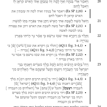
20
וַיֹּ֥אמֶר
אֶל־
בְּנֹתָ֖יו
וְאַיּ֑וֹ
לָ֤מָּה
זֶּה֙
עֲזַבְתֶּ֣ן
אֶת־
הָאִ֔ישׁ
קִרְאֶ֥ן
ל֖וֹ
וְיֹ֥אכַל
לָֽחֶם׃
(
Ex SP
2
,
20
)
ויאמר
אל
בנתיו
ואיה
למה
זה
עזבתין
את
האיש
קראן
לו
ויאכל
לחם
21
וַיּ֥וֹאֶל
מֹשֶׁ֖ה
לָשֶׁ֣בֶת
אֶת־
הָאִ֑ישׁ
וַיִּתֵּ֛ן
אֶת־
צִפֹּרָ֥ה
בִתּ֖וֹ
לְמֹשֶֽׁה׃
(
Ex SP
2
,
21
)
ויאל
משה
לשבת
את
האיש
ויתן
את
צפורה
בתו
למשה
לאשה
22
וַתֵּ֣לֶד
בֵּ֔ן
וַיִּקְרָ֥א
אֶת־
שְׁמ֖וֹ
גֵּרְשֹׁ֑ם
כִּ֣י
אָמַ֔ר
גֵּ֣ר
הָיִ֔יתִי
בְּאֶ֖רֶץ
נָכְרִיָּֽה׃
פ
(
4Q11
frg. 3-4
,
1
)
[ותלד
בן
ויקרא
את
שמ]ו֯
ג֯ר֯ש
[
ו
]
ם֯[
כי
(
4Q11
frg. 3-4
,
2
)
אמר
גר
הייתי
בארץ]
[נכריה
--
]
(
Ex SP
2
,
22
)
ותלד
בן
ויקרא
את
שמו
גרשם
כי
אמר
גר
הייתי
בארץ
נכריה
*
23
וַיְהִי֩
בַיָּמִ֨ים
הֽ͏ָרַבִּ֜ים
הָהֵ֗ם
וַיָּ֙מָת֙
מֶ֣לֶךְ
מִצְרַ֔יִם
וַיֵּאָנְח֧וּ
בְנֵֽי־
יִשְׂרָאֵ֛ל
מִן־
הָעֲבֹדָ֖ה
וַיִּזְעָ֑קוּ
וַתַּ֧עַל
שַׁוְעָתָ֛ם
אֶל־
הָאֱלֹהִ֖ים
מִן־
הָעֲבֹדָֽה׃
(
4Q11
frg. 3-4
,
3
)
[ויהי
בי]מים
הרבים
ההם
וימ[ת
מלך
(
4Q11
frg. 3-4
,
4
)
]מ֯צ֯[רים
ויאנחו
בני]
[ישראל
]מ֯ן֯
ה֯עבדה
ויצעקו֯[
ותעל
ש]ו֯
[
עתם
]
אל
[האלהים
מן
העבדה
]
(
Ex SP
2
,
23
)
ויהי
בימים
הרבים
ההם
וימת
מלך
מצרים
וינחו
בני
ישראל
מן
העבדה
ויצעקו
ותעל
שועתם
אל
האלהים
מן
העבדה
24