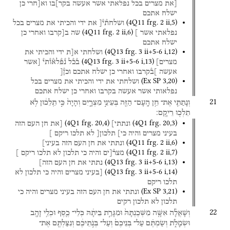
[את
מצרים
בכל
נפלאתי
אשר
אעשה
בקר]בו
וא[חרי
כן
ישלח
אתכם
(
4Q11
frg. 2 ii
,
5
)
ושלחת֯י֯[
את
ידי
והכיתי
את
מצרים
בכל
(
4Q11
frg. 2 ii
,
6
)
נפלאתי
אשר
]
שה
ב[קרבו
ואחרי
כן
ישלח
אתכם
(
4Q13
frg. 3 ii+5-6 i
,
12
)
ושלחתי
א[ת
ידי
והכיתי
את
(
4Q13
frg. 3 ii+5-6 i
,
13
)
מצרים]
ב֯כ֯ל
נ֯פ֯לא֯ו֯תי֯
[אשר
אעשה
]ב֯קרבו
ואחרי
כן
ישלח
אתכם
וכן֯[
(
Ex SP
3
,
20
)
ושלחתי
את
ידי
והכיתי
את
מצרים
בכל
נפלאותי
אשר
אעשה
בקרבו
ואחרי
כן
ישלח
אתכם
21
וְנָתַתִּ֛י
אֶת־
חֵ֥ן
הָֽעָם־
הַזֶּ֖ה
בְּעֵינֵ֣י
מִצְרָ֑יִם
וְהָיָה֙
כִּ֣י
תֵֽלֵכ֔וּן
לֹ֥א
תֵלְכ֖וּ
רֵיקָֽם׃
(
4Q1
frg. 20
,
4
)
(
4Q1
frg. 20
,
3
)
ונתתי]
[את
חן
העם
הזה
בעיני
מצרים
והיה
כי]
תלכון[
לא
תלכו
ריקם
]
(
4Q11
frg. 2 ii
,
6
)
ונתתי
את
חן
העם
הזה
בעיני]
(
4Q11
frg. 2 ii
,
7
)
מצר֯[ים
והיה
כי
תלכון
לא
תלכו
ריקם
]
(
4Q13
frg. 3 ii+5-6 i
,
13
)
נתתי
את
חן
העם
הזה]
(
4Q13
frg. 3 ii+5-6 i
,
14
)
[בעיני
מצרים
והיה
כי
תלכון
לא
תלכו
ריקם
(
Ex SP
3
,
21
)
ונתתי
את
חן
העם
הזה
בעיני
מצרים
והיה
כי
תלכון
לא
תלכון
רקים
22
וְשָׁאֲלָ֨ה
אִשָּׁ֤ה
מִשְּׁכֶנְתָּהּ֙
וּמִגָּרַ֣ת
בֵּיתָ֔הּ
כְּלֵי־
כֶ֛סֶף
וּכְלֵ֥י
זָהָ֖ב
וּשְׂמָלֹ֑ת
וְשַׂמְתֶּ֗ם
עַל־
בְּנֵיכֶם֙
וְעַל־
בְּנֹ֣תֵיכֶ֔ם
וְנִצַּלְתֶּ֖ם
אֶת־