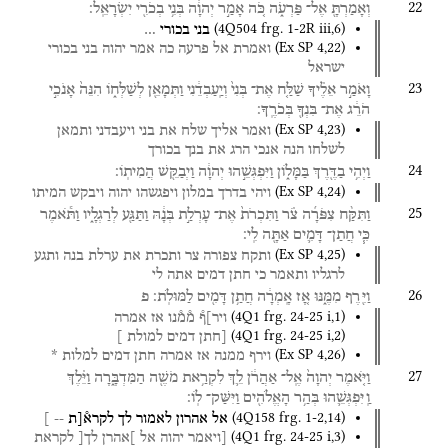
22
וְאָמַרְתָּ֖
אֶל־
פַּרְעֹ֑ה
כֹּ֚ה
אָמַ֣ר
יְהוָ֔ה
בְּנִ֥י
בְכֹרִ֖י
יִשְׂרָאֵֽל׃
(
4Q504
frg. 1-2R iii
,
6
)
בני
בכורי
…
(
Ex SP
4
,
22
)
ואמרת
אל
פרעה
כה
אמר
יהוה
בני
בכורי
ישראל
23
וָאֹמַ֣ר
אֵלֶ֗יךָ
שַׁלַּ֤ח
אֶת־
בְּנִי֙
וְיַֽעַבְדֵ֔נִי
וַתְּמָאֵ֖ן
לְשַׁלְּח֑וֹ
הִנֵּה֙
אָנֹכִ֣י
הֹרֵ֔ג
אֶת־
בִּנְךָ֖
בְּכֹרֶֽךָ׃
(
Ex SP
4
,
23
)
ואמר
אליך
שלח
את
בני
ויעבדני
ותמאן
לשלחו
הנה
אנכי
הרג
את
בנך
בכורך
24
וַיְהִ֥י
בַדֶּ֖רֶךְ
בַּמָּל֑וֹן
וַיִּפְגְּשֵׁ֣הוּ
יְהוָ֔ה
וַיְבַקֵּ֖שׁ
הֲמִיתֽוֹ׃
(
Ex SP
4
,
24
)
ויהי
בדרך
במלון
ויפגשהו
יהוה
ויבקש
המיתו
25
וַתִּקַּ֨ח
צִפֹּרָ֜ה
צֹ֗ר
וַתִּכְרֹת֙
אֶת־
עָרְלַ֣ת
בְּנָ֔הּ
וַתַּגַּ֖ע
לְרַגְלָ֑יו
וַתֹּ֕אמֶר
כִּ֧י
חֲתַן־
דָּמִ֛ים
אַתָּ֖ה
לִֽי׃
(
Ex SP
4
,
25
)
ותקח
צפורה
צר
ותכרת
את
ערלת
בנה
ותגע
לרגליו
ותאמר
כי
חתן
דמים
אתה
לי
26
וַיִּ֖רֶף
מִמֶּ֑נּוּ
אָ֚ז
אָֽמְרָ֔ה
חֲתַ֥ן
דָּמִ֖ים
לַמּוּלֹֽת׃
פ
(
4Q1
frg. 24-25 i
,
1
)
ויר]ף֯
מ֯מ֯נו
אז
אמרה
(
4Q1
frg. 24-25 i
,
2
)
[חתן
דמים
למולת
]
(
Ex SP
4
,
26
)
וירף
ממנה
אז
אמרה
חתן
דמים
למלות
*
27
וַיֹּ֤אמֶר
יְהוָה֙
אֶֽל־
אַהֲרֹ֔ן
לֵ֛ךְ
לִקְרַ֥את
מֹשֶׁ֖ה
הַמִּדְבָּ֑רָה
וַיֵּ֗לֶךְ
וַֽיִּפְגְּשֵׁ֛הוּ
בְּהַ֥ר
הָאֱלֹהִ֖ים
וַיִּשַּׁק־
לֽוֹ׃
(
4Q158
frg. 1-2
,
14
)
אל
אהרון
לאמור
לך
לקרא֯[ת
-- ]
(
4Q1
frg. 24-25 i
,
3
)
[ויאמר
יהוה
אל
]אהרן
לך[
לקראת