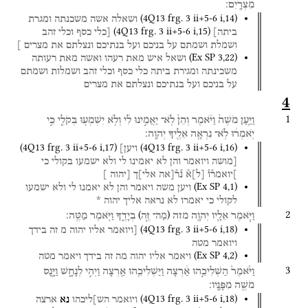
מִצְרָֽיִם׃
(
4Q13
frg. 3 ii+5-6 i
,
14
)
ושאלה
אשה
משכנתה
ומגרת
(
4Q13
frg. 3 ii+5-6 i
,
15
)
ביתה]
[כלי
כסף
וכלי
זהב
ושמלת
ושמתם
על
בניכם
ועל
בנתיכם
ונצלתם
את
מצרים
]
(
Ex SP
3
,
22
)
ושאל
איש
מאת
רעהו
ואשה
מאת
רעותה
משכינתה
ומגירת
ביתה
כלי
כסף
וכלי
זהב
ושמלות
ושמתם
על
בניכם
ועל
בנתיכם
ונצלתם
את
מצרים
4
1
וַיַּ֤עַן
מֹשֶׁה֙
וַיֹּ֔אמֶר
וְהֵן֙
לֹֽא־
יַאֲמִ֣ינוּ
לִ֔י
וְלֹ֥א
יִשְׁמְע֖וּ
בְּקֹלִ֑י
כִּ֣י
יֹֽאמְר֔וּ
לֹֽא־
נִרְאָ֥ה
אֵלֶ֖יךָ
יְהוָֽה׃
(
4Q13
frg. 3 ii+5-6 i
,
17
)
(
4Q13
frg. 3 ii+5-6 i
,
16
)
ויען]
[מושה
ויואמר
והן
לא
יאמינו
לי
ולא
ישמעו
בקולי
כי
]יואמר֯ו֯
[
ל
]
א֯
נ֯ר֯[אה
אלי]ך
[יהוה
]
(
Ex SP
4
,
1
)
ויען
משה
ויאמר
והן
לא
יאמנו
לי
ולא
ישמעו
לקולי
כי
יאמרו
לא
נראה
אליך
יהוה
*
2
)
(
וַיֹּ֧אמֶר
אֵלָ֛יו
יְהוָ֖ה
מזה
בְיָדֶ֑ךָ
וַיֹּ֖אמֶר
מַטֶּֽה׃
מַה־ זֶּ֣ה
(
4Q13
frg. 3 ii+5-6 i
,
18
)
[ויואמר
אליו
יהוה
מ
זה
בידך
ויואמר
מטה
(
Ex SP
4
,
2
)
ויאמר
אליו
יהוה
מה
זה
בידך
ויאמר
מטה
3
וַיֹּ֙אמֶר֙
הַשְׁלִיכֵ֣הוּ
אַ֔רְצָה
וַיַּשְׁלִיכֵ֥הוּ
אַ֖רְצָה
וַיְהִ֣י
לְנָחָ֑שׁ
וַיָּ֥נָס
מֹשֶׁ֖ה
מִפָּנָֽיו׃
(
4Q13
frg. 3 ii+5-6 i
,
18
)
ויואמר
הש]ליכהו
נא
ארצה