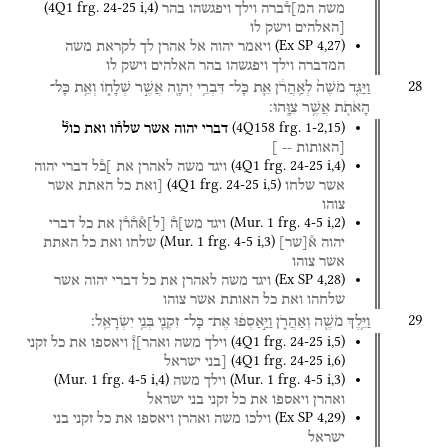
(
4Q1
frg. 24-25 i
,
4
)
משה
המ]ד֯ברה
וילך
ויפגשהו
בהר
[האלהים
וישק
לו
(
Ex SP
4
,
27
)
ויאמר
יהוה
אל
אהרן
לך
לקראת
משה
המדברה
וילך
ויפגשהו
בהר
האלהים
וישק
לו
28
וַיַּגֵּ֤ד
מֹשֶׁה֙
לְאַֽהֲרֹ֔ן
אֵ֛ת
כָּל־
דִּבְרֵ֥י
יְהוָ֖ה
אֲשֶׁ֣ר
שְׁלָח֑וֹ
וְאֵ֥ת
כָּל־
הָאֹתֹ֖ת
אֲשֶׁ֥ר
צִוָּֽהוּ׃
(
4Q158
frg. 1-2
,
15
)
דברי
יהוה
אשר
שלח֯ו
ואת
כול֯
[האותות
-- ]
(
4Q1
frg. 24-25 i
,
4
)
ויגד
משה
לאהרן
את
]כ֯ל
דברי
יהוה
(
4Q1
frg. 24-25 i
,
5
)
אשר
שלחו
[ואת
כל
האתת
אשר
צוהו
(
Mur. 1
frg. 4-5 i
,
2
)
ויגד
מש]ה֯
[
ל
]
א֯ה֯ר֯ן
את
כל
דברי
(
Mur. 1
frg. 4-5 i
,
3
)
יהוה
א֯
[
שר
]
שלחו
ואת
כל
האתת
אשר
צוהו
(
Ex SP
4
,
28
)
ויגד
משה
לאהרן
את
כל
דברי
יהוה
אשר
שלחהו
ואת
כל
האותת
אשר
צוהו
29
וַיֵּ֥לֶךְ
מֹשֶׁ֖ה
וְאַהֲרֹ֑ן
וַיַּ֣אַסְפ֔וּ
אֶת־
כָּל־
זִקְנֵ֖י
בְּנֵ֥י
יִשְׂרָאֵֽל׃
(
4Q1
frg. 24-25 i
,
5
)
וילך
משה
ואהר]ן֯
ויאספו
את
כל
זקני
(
4Q1
frg. 24-25 i
,
6
)
[בני
ישראל
(
Mur. 1
frg. 4-5 i
,
4
)
(
Mur. 1
frg. 4-5 i
,
3
)
וילך
משה
ואהרן
ויאספו
את
כל
זקני
בני
ישראל
(
Ex SP
4
,
29
)
וילכו
משה
ואהרן
ויאספו
את
כל
זקני
בני
ישראל