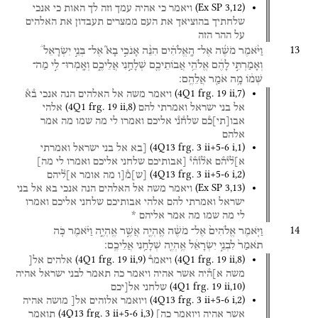
(
Ex SP
3
,
12
)
ויאמר
כי
אהיה
עמך
וזה
לך
האות
כי
אנכי
שלחתיך
בהוציאך
את
העם
ממצרים
תעבדון
את
האלהים
על
ההר
הזה
13
וַיֹּ֨אמֶר
מֹשֶׁ֜ה
אֶל־
הָֽאֱלֹהִ֗ים
הִנֵּ֨ה
אָנֹכִ֣י
בָא֮
אֶל־
בְּנֵ֣י
יִשְׂרָאֵל֒
וְאָמַרְתִּ֣י
לָהֶ֔ם
אֱלֹהֵ֥י
אֲבוֹתֵיכֶ֖ם
שְׁלָחַ֣נִי
אֲלֵיכֶ֑ם
וְאָֽמְרוּ־
לִ֣י
מַה־
שְּׁמ֔וֹ
מָ֥ה
אֹמַ֖ר
אֲלֵהֶֽם׃
(
4Q1
frg. 19 ii
,
7
)
ויאמר
משה
אל
האלהים
הנה
אנכי
ב֯א֯
(
4Q1
frg. 19 ii
,
8
)
אל
בני
ישראל
ואמרתי
להם
אלהי
אבו
[
תי
]
כ֯ם
שלח֯נ֯י
אליכם
ואמרו
לי
מה
שמו
מה
אמר
אלהם
(
4Q13
frg. 3 ii+5-6 i
,
1
)
[בא
אל
בני
ישראל
ואמרתי
א]ל֯י֯ה֯ם
אל֯ו֯ה֯י֯
[אבותיכם
שלחני
אליכם
ואמרו
לי
מה]
(
4Q13
frg. 3 ii+5-6 i
,
2
)
[
ש
]
מ֯[ו
מה
אומר
א]ל֯יהם
(
Ex SP
3
,
13
)
ויאמר
משה
אל
האלהים
הנה
אנכי
בא
אל
בני
ישראל
ואמרתי
להם
אלהי
אבותיכם
שלחני
אליכם
ואמרו
לי
מה
שמו
מה
אמר
אליהם
*
14
וַיֹּ֤אמֶר
אֱלֹהִים֙
אֶל־
מֹשֶׁ֔ה
אֶֽהְיֶ֖ה
אֲשֶׁ֣ר
אֶֽהְיֶ֑ה
וַיֹּ֗אמֶר
כֹּ֤ה
תֹאמַר֙
לִבְנֵ֣י
יִשְׂרָאֵ֔ל
אֶֽהְיֶ֖ה
שְׁלָחַ֥נִי
אֲלֵיכֶֽם׃
(
4Q1
frg. 19 ii
,
9
)
(
4Q1
frg. 19 ii
,
8
)
ויאמר֯
אלהים
אל[
משה
א]ה֯יה
אשר
אהיה
ויאמר
כה
תאמר
לבני
ישראל
אהיה
(
4Q1
frg. 19 ii
,
10
)
שלחני
אל[יכם
(
4Q13
frg. 3 ii+5-6 i
,
2
)
ויואמר
אלוהים
אל[
מושה
אהיה
(
4Q13
frg. 3 ii+5-6 i
,
3
)
אשר
אהיה
ויואמר
כה]
תואמר