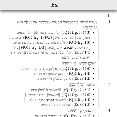
Ex
1
1
וְאֵ֗לֶּה
שְׁמוֹת֙
בְּנֵ֣י
יִשְׂרָאֵ֔ל
הַבָּאִ֖ים
מִצְרָ֑יְמָה
אֵ֣ת
יַעֲקֹ֔ב
אִ֥ישׁ
וּבֵית֖וֹ
בָּֽאוּ׃
(
4Q11
frg. 1+39
,
5
)
אלה
שמות
בני
יש֯[ראל
הבאים
(
4Q11
frg. 1+39
,
6
)
מצר]י֯מה֯
[את
יעקב
איש]
וביתו
באו
(
4Q13
frg. 1
,
3
)
אלה
שמות
בני
ישראל
הבאים
מצרימה
(
4Q13
frg. 1
,
4
)
]את
יעקוב
אביהם
איש
[
וביתו
]
[באו
(
Ex SP
1
,
1
)
ואלה
שמות
בני
ישראל
הבאים
מצרימה
את
יעקב
איש
וביתו
באו
2
רְאוּבֵ֣ן
שִׁמְע֔וֹן
לֵוִ֖י
וִיהוּדָֽה׃
(
4Q11
frg. 1+39
,
6
)
ר
[
א
]
ו֯בן
ש[מעון
לוי
ויהודה
(
4Q13
frg. 1
,
4
)
ראובן
שמעון
לוי
ויהודה
(
Ex SP
1
,
2
)
ראובן
ושמעון
ולוי
ויהודה
3
יִשָּׂשכָ֥ר
זְבוּלֻ֖ן
וּבְנְיָמִֽן׃
(
4Q1
frg. 17-18
,
1
)
]ו֯י֯שש֯כר
ו֯ז֯[בולן
ובנימן
(
4Q11
frg. 1+39
,
6
)
]ו֯יששכר֯[
וזבולן
ובנימן
]
(
4Q13
frg. 1
,
4
)
]יששכר
זבולון
יוסף
ובני[מין
]
(
Ex SP
1
,
3
)
ויששכר
וזבולן
ובנימים
4
דָּ֥ן
וְנַפְתָּלִ֖י
גָּ֥ד
וְאָשֵֽׁר׃
(
4Q1
frg. 17-18
,
1
)
דן
ונפתלי
גד
ואשר