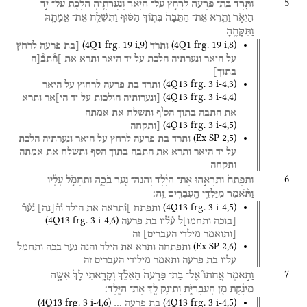
5
וַתֵּ֤רֶד
בַּת־
פַּרְעֹה֙
לִרְחֹ֣ץ
עַל־
הַיְאֹ֔ר
וְנַעֲרֹתֶ֥יהָ
הֹלְכֹ֖ת
עַל־
יַ֣ד
הַיְאֹ֑ר
וַתֵּ֤רֶא
אֶת־
הַתֵּבָה֙
בְּת֣וֹךְ
הַסּ֔וּף
וַתִּשְׁלַ֥ח
אֶת־
אֲמָתָ֖הּ
וַתִּקָּחֶֽהָ
(
4Q1
frg. 19 i
,
9
)
(
4Q1
frg. 19 i
,
8
)
ותרד
[בת
פרעה
לרחץ
על
היאר
ונערתיה
הלכת
על
יד
היאר
ותרא
את
]ה֯תב֯[ה
בתוך]
(
4Q13
frg. 3 i-4
,
3
)
ותרד
בת
פרעה
לרחוץ
על
היאר
(
4Q13
frg. 3 i-4
,
4
)
[ונערותיה
הולכות
על
יד
הי]אר
ותרא
ו
את
התבה
בתוך
הס
ף
ותשלח
את
אמתה
(
4Q13
frg. 3 i-4
,
5
)
[ותקחה
(
Ex SP
2
,
5
)
ותרד
בת
פרעה
לרחץ
על
היאר
ונערתיה
הלכת
על
יד
היאר
ותרא
את
התבה
בתוך
הסף
ותשלח
את
אמתה
ותקחה
6
וַתִּפְתַּח֙
וַתִּרְאֵ֣הוּ
אֶת־
הַיֶּ֔לֶד
וְהִנֵּה־
נַ֖עַר
בֹּכֶ֑ה
וַתַּחְמֹ֣ל
עָלָ֔יו
וַתֹּ֕אמֶר
מִיַּלְדֵ֥י
הָֽעִבְרִ֖ים
זֶֽה׃
(
4Q13
frg. 3 i-4
,
5
)
ותפתח
]ו֯תראה
את
הילד
ו֯ה֯
[
נה
]
נ֯ע֯ר֯
(
4Q13
frg. 3 i-4
,
6
)
[בוכה
ותחמו]ל
ע֯ל֯יו
בת
פרעה
[ותואמר
מילדי
העברים]
זה
(
Ex SP
2
,
6
)
ותפתחה
ותרא
את
הילד
והנה
נער
בכה
ותחמל
עליו
בת
פרעה
ותאמר
מילידי
העברים
זה
7
וַתֹּ֣אמֶר
אֲחֹתוֹ֮
אֶל־
בַּת־
פַּרְעֹה֒
הַאֵלֵ֗ךְ
וְקָרָ֤אתִי
לָךְ֙
אִשָּׁ֣ה
מֵינֶ֔קֶת
מִ֖ן
הָעִבְרִיֹּ֑ת
וְתֵינִ֥ק
לָ֖ךְ
אֶת־
הַיָּֽלֶד׃
(
4Q13
frg. 3 i-4
,
6
)
(
4Q13
frg. 3 i-4
,
5
)
בת
פרעה
…