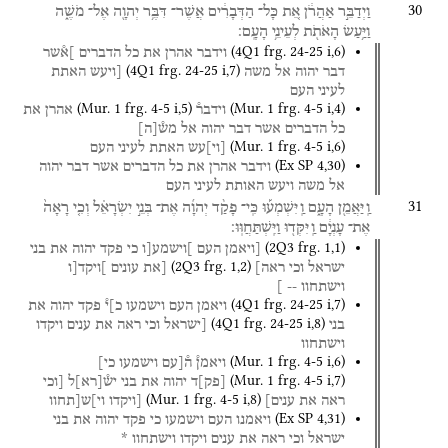
30
וַיְדַבֵּ֣ר
אַהֲרֹ֔ן
אֵ֚ת
כָּל־
הַדְּבָרִ֔ים
אֲשֶׁר־
דִּבֶּ֥ר
יְהוָ֖ה
אֶל־
מֹשֶׁ֑ה
וַיַּ֥עַשׂ
הָאֹתֹ֖ת
לְעֵינֵ֥י
הָעָֽם׃
(
4Q1
frg. 24-25 i
,
6
)
וידבר
אהרן
את
כל
הדברים
]א֯שר
(
4Q1
frg. 24-25 i
,
7
)
דבר
יהוה
אל
משה
[ויעש
האתת
לעיני
העם
(
Mur. 1
frg. 4-5 i
,
5
)
(
Mur. 1
frg. 4-5 i
,
4
)
וידבר֯
אהרן
את
כל
הדברים
אשר
דבר
יהוה
אל
מש֯
[
ה
]
(
Mur. 1
frg. 4-5 i
,
6
)
[
וי
]
עש
האתת
לעיני
העם
(
Ex SP
4
,
30
)
וידבר
אהרן
את
כל
הדברים
אשר
דבר
יהוה
אל
משה
ויעש
האותת
לעיני
העם
31
וַֽיַּאֲמֵ֖ן
הָעָ֑ם
וַֽיִּשְׁמְע֡וּ
כִּֽי־
פָקַ֨ד
יְהוָ֜ה
אֶת־
בְּנֵ֣י
יִשְׂרָאֵ֗ל
וְכִ֤י
רָאָה֙
אֶת־
עָנְיָ֔ם
וַֽיִּקְּד֖וּ
וַיִּֽשְׁתַּחֲוּֽוּ׃
(
2Q3
frg. 1
,
1
)
[ויאמן
העם
]וישמע[ו
כי
פקד
יהוה
את
בני
(
2Q3
frg. 1
,
2
)
ישראל
וכי
ראה]
[את
עונים
]ויקד[ו
וישתחוו
--
]
(
4Q1
frg. 24-25 i
,
7
)
ויאמן
העם
וישמעו
כ]י֯
פקד
יהוה
את
(
4Q1
frg. 24-25 i
,
8
)
בני
[ישראל
וכי
ראה
את
ענים
ויקדו
וישתחוו
(
Mur. 1
frg. 4-5 i
,
6
)
ויאמן֯
ה֯[עם
וישמעו
כי]
(
Mur. 1
frg. 4-5 i
,
7
)
[
פק
]
ד
יהוה
את
בני
יש֯
[
רא
]
ל
[וכי
(
Mur. 1
frg. 4-5 i
,
8
)
ראה
את
ענים]
[ויקדו
וי]ש[תחוו
(
Ex SP
4
,
31
)
ויאמנו
העם
וישמעו
כי
פקד
יהוה
את
בני
ישראל
וכי
ראה
את
ענים
ויקדו
וישתחוו
*