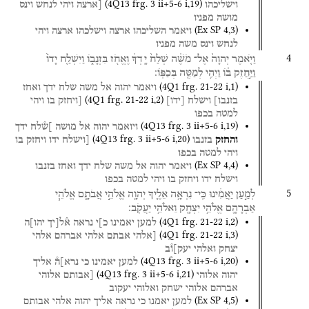
(
4Q13
frg. 3 ii+5-6 i
,
19
)
וישליכהו
[ארצה
ויהי
לנחש
וינס
מושה
מפניו
(
Ex SP
4
,
3
)
ויאמר
השליכהו
ארצה
וישלכהו
ארצה
ויהי
לנחש
וינס
משה
מפניו
4
וַיֹּ֤אמֶר
יְהוָה֙
אֶל־
מֹשֶׁ֔ה
שְׁלַח֙
יָֽדְךָ֔
וֶאֱחֹ֖ז
בִּזְנָב֑וֹ
וַיִּשְׁלַ֤ח
יָדוֹ֙
וַיַּ֣חֲזֶק
בּ֔וֹ
וַיְהִ֥י
לְמַטֶּ֖ה
בְּכַפּֽוֹ׃
(
4Q1
frg. 21-22 i
,
1
)
ויאמר
יהוה
אל
משה
שלח
ידך
ואחז
(
4Q1
frg. 21-22 i
,
2
)
בזנבו]
וישלח
[
ידו
]
[ויחזק
בו
ויהי
למטה
בכפו
(
4Q13
frg. 3 ii+5-6 i
,
19
)
ויואמר
יהוה
אל
מושה
]ש֯לח
ידך
(
4Q13
frg. 3 ii+5-6 i
,
20
)
והחזק
בזנבו
[וישלח
ידו
ויחזק
בו
ויהי
למטה
בכפו
(
Ex SP
4
,
4
)
ויאמר
יהוה
אל
משה
שלח
ידך
ואחז
בזנבו
וישלח
ידו
ויחזק
בו
ויהי
למטה
בכפו
5
לְמַ֣עַן
יַאֲמִ֔ינוּ
כִּֽי־
נִרְאָ֥ה
אֵלֶ֛יךָ
יְהוָ֖ה
אֱלֹהֵ֣י
אֲבֹתָ֑ם
אֱלֹהֵ֧י
אַבְרָהָ֛ם
אֱלֹהֵ֥י
יִצְחָ֖ק
וֵאלֹהֵ֥י
יַעֲקֹֽב׃
(
4Q1
frg. 21-22 i
,
2
)
למען
יאמינו
כ]י
נראה
א֯ל[יך
יהו]ה
(
4Q1
frg. 21-22 i
,
3
)
[אלהי
אבתם
אלהי
אברהם
אלהי
יצחק
ואלהי
יעק]ו֯ב
(
4Q13
frg. 3 ii+5-6 i
,
20
)
למען
יאמינו
כי
נרא]ה֯
אליך
(
4Q13
frg. 3 ii+5-6 i
,
21
)
יהוה
אלוהי
[אבותם
אלוהי
אברהם
אלוהי
ישחק
ואלוהי
יעקוב
(
Ex SP
4
,
5
)
למען
יאמנו
כי
נראה
אליך
יהוה
אלהי
אבותם