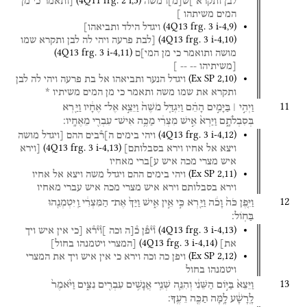
(
4Q11
frg. 2 i
,
5
)
לבן
ותקרא
]ש֯
[
מ
]
ו
משה
[ותאמר
כי
מן
המים
משיתהו
]
(
4Q13
frg. 3 i-4
,
9
)
ויגדל
הילד
ותביאהו]
(
4Q13
frg. 3 i-4
,
10
)
[לבת
פרעה
ויהי
לה
לבן
ותקרא
שמו
(
4Q13
frg. 3 i-4
,
11
)
מושה
ותואמר
כי
מן
המי]ם
[משיתיהו
--
--
]
(
Ex SP
2
,
10
)
ויגדל
הנער
ותביאהו
אל
בת
פרעה
ויהי
לה
לבן
ותקרא
את
שמו
משה
ותאמר
כי
מן
המים
משיתיו
*
11
וַיְהִ֣י ׀
בַּיָּמִ֣ים
הָהֵ֗ם
וַיִּגְדַּ֤ל
מֹשֶׁה֙
וַיֵּצֵ֣א
אֶל־
אֶחָ֔יו
וַיַּ֖רְא
בְּסִבְלֹתָ֑ם
וַיַּרְא֙
אִ֣ישׁ
מִצְרִ֔י
מַכֶּ֥ה
אִישׁ־
עִבְרִ֖י
מֵאֶחָֽיו׃
(
4Q13
frg. 3 i-4
,
12
)
ויהי
בימים
ה]ר֯בים
ההם
[ויגדל
מושה
(
4Q13
frg. 3 i-4
,
13
)
ויצא
אל
אחיו
וירא
בסבלותם]
[וירא
איש
מצרי
מכה
איש
ע]ברי
מאחיו
(
Ex SP
2
,
11
)
ויהי
בימים
ההם
ויגדל
משה
ויצא
אל
אחיו
וירא
בסבלותם
וירא
איש
מצרי
מכה
איש
עברי
מאחיו
12
וַיִּ֤פֶן
כֹּה֙
וָכֹ֔ה
וַיַּ֖רְא
כִּ֣י
אֵ֣ין
אִ֑ישׁ
וַיַּךְ֙
אֶת־
הַמִּצְרִ֔י
וַֽיִּטְמְנֵ֖הוּ
בַּחֽוֹל׃
(
4Q13
frg. 3 i-4
,
13
)
ו֯י֯פ֯ן
כ֯[ה
וכה
]ו֯י֯ר֯א
[כי
אין
איש
ויך
(
4Q13
frg. 3 i-4
,
14
)
את]
[המצרי
ויטמנהו
בחול]
(
Ex SP
2
,
12
)
ויפן
כה
וכה
וירא
כי
אין
איש
ויך
את
המצרי
ויטמנהו
בחול
13
וַיֵּצֵא֙
בַּיּ֣וֹם
הַשֵּׁנִ֔י
וְהִנֵּ֛ה
שְׁנֵֽי־
אֲנָשִׁ֥ים
עִבְרִ֖ים
נִצִּ֑ים
וַיֹּ֙אמֶר֙
לָֽרָשָׁ֔ע
לָ֥מָּה
תַכֶּ֖ה
רֵעֶֽךָ׃