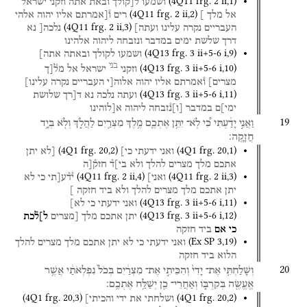
(
4Q11
frg. 2 ii
,
1
)
ושמעו֯
ל[קולך
ובאת
אתה
וזקני
ישראל
(
4Q11
frg. 2 ii
,
2
)
אל
מלך
]
רים
ו֯[אמרתם
אליו
יהוה
אלהי
(
4Q11
frg. 2 ii
,
3
)
העבריים
נקרה
עלינו
ועתה]
נלכה[
נא
דרך
שלשת
ימים
במדבר
ונזבחה
ליהוה
אלהינו
(
4Q13
frg. 3 ii+5-6 i
,
9
)
ושמעו
לקולך
ובאתה
אתה]
בני
(
4Q13
frg. 3 ii+5-6 i
,
10
)
וזקני
ישראל
אל
מל֯[ך
מצרים]
ו֯אמרתם
אליו
יהוה
אלוה[י
העבריים
נקרה
עלינו]
(
4Q13
frg. 3 ii+5-6 i
,
11
)
ועתה
נלכה
נא
ד[רך
שלושת
ימי]ם
במדבר
[
ו
]
נ֯זבחה
ליהוה
א[לוהינו
19
וַאֲנִ֣י
יָדַ֔עְתִּי
כִּ֠י
לֹֽא־
יִתֵּ֥ן
אֶתְכֶ֛ם
מֶ֥לֶךְ
מִצְרַ֖יִם
לַהֲלֹ֑ךְ
וְלֹ֖א
בְּיָ֥ד
חֲזָקָֽה׃
(
4Q1
frg. 20
,
2
)
(
4Q1
frg. 20
,
1
)
ואני
ידעתי
כי]
[לא
יתן
אתכם
מלך
מצרים
להלך
ולא
בי]ד֯
חזק֯[ה
(
4Q11
frg. 2 ii
,
4
)
(
4Q11
frg. 2 ii
,
3
)
ואני]
י֯ד֯ע[תי
כי
לא
יתן
אתכם
מלך
מצרים
להלך
ולא
ביד
חזקה
]
(
4Q13
frg. 3 ii+5-6 i
,
11
)
ואני
ידעתי
כי
לא]
(
4Q13
frg. 3 ii+5-6 i
,
12
)
יתן
אתכם
מלך
[מצרים
ל]ל֯כת
כי
אם
ביד
חזקה
(
Ex SP
3
,
19
)
ואני
ידעתי
כי
לא
יתן
אתכם
מלך
מצרים
להלך
הלוא
ביד
חזקה
20
וְשָׁלַחְתִּ֤י
אֶת־
יָדִי֙
וְהִכֵּיתִ֣י
אֶת־
מִצְרַ֔יִם
בְּכֹל֙
נִפְלְאֹתַ֔י
אֲשֶׁ֥ר
אֽ͏ֶעֱשֶׂ֖ה
בְּקִרְבּ֑וֹ
וְאַחֲרֵי־
כֵ֖ן
יְשַׁלַּ֥ח
אֶתְכֶֽם׃
(
4Q1
frg. 20
,
3
)
(
4Q1
frg. 20
,
2
)
ושלחתי
את
ידי
והכיתי]