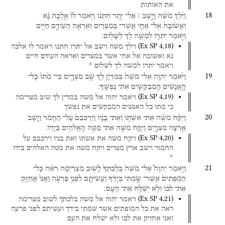
את
האותות
18
וַיֵּ֨לֶךְ
מֹשֶׁ֜ה
וַיָּ֣שָׁב ׀
אֶל־
יֶ֣תֶר
חֹֽתְנ֗וֹ
וַיֹּ֤אמֶר
לוֹ֙
אֵ֣לֲכָה
נָּ֗א
וְאָשׁ֙וּבָה֙
אֶל־
אַחַ֣י
אֲשֶׁר־
בְּמִצְרַ֔יִם
וְאֶרְאֶ֖ה
הַעוֹדָ֣ם
חַיִּ֑ים
וַיֹּ֧אמֶר
יִתְר֛וֹ
לְמֹשֶׁ֖ה
לֵ֥ךְ
לְשָׁלֽוֹם׃
(
Ex SP
4
,
18
)
וילך
משה
וישב
אל
יתרו
חתנו
ויאמר
לו
אלכה
נא
ואשובה
אל
אחי
אשר
במצרים
ואראה
העודם
חיים
ויאמר
יתרו
למשה
לך
לשלום
*
19
וַיֹּ֨אמֶר
יְהוָ֤ה
אֶל־
מֹשֶׁה֙
בְּמִדְיָ֔ן
לֵ֖ךְ
שֻׁ֣ב
מִצְרָ֑יִם
כִּי־
מֵ֙תוּ֙
כָּל־
הָ֣אֲנָשִׁ֔ים
הַֽמְבַקְשִׁ֖ים
אֶת־
נַפְשֶֽׁךָ׃
(
Ex SP
4
,
19
)
ויאמר
יהוה
אל
משה
במדין
לך
שוב
מצרימה
כי
מתו
כל
האנשים
המבקשים
את
נפשך
20
וַיִּקַּ֨ח
מֹשֶׁ֜ה
אֶת־
אִשְׁתּ֣וֹ
וְאֶת־
בָּנָ֗יו
וַיַּרְכִּבֵם֙
עַֽל־
הַחֲמֹ֔ר
וַיָּ֖שָׁב
אַ֣רְצָה
מִצְרָ֑יִם
וַיִּקַּ֥ח
מֹשֶׁ֛ה
אֶת־
מַטֵּ֥ה
הָאֱלֹהִ֖ים
בְּיָדֽוֹ׃
(
Ex SP
4
,
20
)
ויקח
משה
את
אשתו
ואת
בניו
וירכבם
על
החמור
וישב
ארץ
מצרים
ויקח
משה
את
מטה
האלהים
בידו
*
21
וַיֹּ֣אמֶר
יְהוָה֮
אֶל־
מֹשֶׁה֒
בְּלֶכְתְּךָ֙
לָשׁ֣וּב
מִצְרַ֔יְמָה
רְאֵ֗ה
כָּל־
הַמֹּֽפְתִים֙
אֲשֶׁר־
שַׂ֣מְתִּי
בְיָדֶ֔ךָ
וַעֲשִׂיתָ֖ם
לִפְנֵ֣י
פַרְעֹ֑ה
וַאֲנִי֙
אֲחַזֵּ֣ק
אֶת־
לִבּ֔וֹ
וְלֹ֥א
יְשַׁלַּ֖ח
אֶת־
הָעָֽם׃
(
Ex SP
4
,
21
)
ויאמר
יהוה
אל
משה
בלכתך
לשוב
מצרימה
ראה
את
כל
המופתים
אשר
שמתי
בידך
ועשיתם
לפני
פרעה
ואני
אחזיק
את
לבו
ולא
ישלח
את
העם