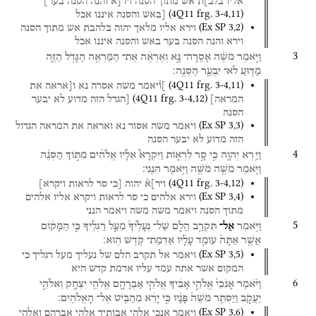
אליו
בלב]ת֯
אש
מתוך
הסנה
ויר[א
והנה
הסנה
בער]
(
4Q11
frg. 3-4
,
11
)
[באש
והסנה
איננו
אכל
(
Ex SP
3
,
2
)
וירא
אליו
מלאך
יהוה
בלהבת
אש
מתוך
הסנה
וירא
והנה
הסנה
בער
באש
והסנה
איננו
אכל
3
וַיֹּ֣אמֶר
מֹשֶׁ֔ה
אָסֻֽרָה־
נָּ֣א
וְאֶרְאֶ֔ה
אֶת־
הַמַּרְאֶ֥ה
הַגָּדֹ֖ל
הַזֶּ֑ה
מַדּ֖וּעַ
לֹא־
יִבְעַ֥ר
הַסְּנֶֽה׃
(
4Q11
frg. 3-4
,
11
)
]ו֯יאמר
משה
אסרה
נא
ו[אראה
את
(
4Q11
frg. 3-4
,
12
)
המראה]
[הגדל
הזה
מדוע
לא
יבער
הסנה
(
Ex SP
3
,
3
)
ויאמר
משה
אסור
נא
ואראה
את
המראה
הגדול
הזה
מדוע
לא
יבער
הסנה
4
וַיַּ֥רְא
יְהוָ֖ה
כִּ֣י
סָ֣ר
לִרְא֑וֹת
וַיִּקְרָא֩
אֵלָ֨יו
אֱלֹהִ֜ים
מִתּ֣וֹךְ
הַסְּנֶ֗ה
וַיֹּ֛אמֶר
מֹשֶׁ֥ה
מֹשֶׁ֖ה
וַיֹּ֥אמֶר
הִנֵּֽנִי׃
(
4Q11
frg. 3-4
,
12
)
ויר]א֯
יהוה
[כי
סר
לראות
ויקרא]
(
Ex SP
3
,
4
)
וירא
אלהים
כי
סר
לראות
ויקרא
אליו
אלהים
מתוך
הסנה
ויאמר
משה
משה
ויאמר
הנני
5
וַיֹּ֖אמֶר
אַל־
תִּקְרַ֣ב
הֲלֹ֑ם
שַׁל־
נְעָלֶ֙יךָ֙
מֵעַ֣ל
רַגְלֶ֔יךָ
כִּ֣י
הַמָּק֗וֹם
אֲשֶׁ֤ר
אַתָּה֙
עוֹמֵ֣ד
עָלָ֔יו
אַדְמַת־
קֹ֖דֶשׁ
הֽוּא׃
(
Ex SP
3
,
5
)
ויאמר
אל
תקרב
הלם
של
נעליך
מעל
רגליך
כי
המקום
אשר
אתה
עמד
עליו
אדמת
קדש
היא
6
וַיֹּ֗אמֶר
אָנֹכִי֙
אֱלֹהֵ֣י
אָבִ֔יךָ
אֱלֹהֵ֧י
אַבְרָהָ֛ם
אֱלֹהֵ֥י
יִצְחָ֖ק
וֵאלֹהֵ֣י
יַעֲקֹ֑ב
וַיַּסְתֵּ֤ר
מֹשֶׁה֙
פָּנָ֔יו
כִּ֣י
יָרֵ֔א
מֵהַבִּ֖יט
אֶל־
הָאֱלֹהִֽים׃
(
Ex SP
3
,
6
)
ויאמר
אנכי
אלהי
אבותיך
אלהי
אברהם
ואלהי