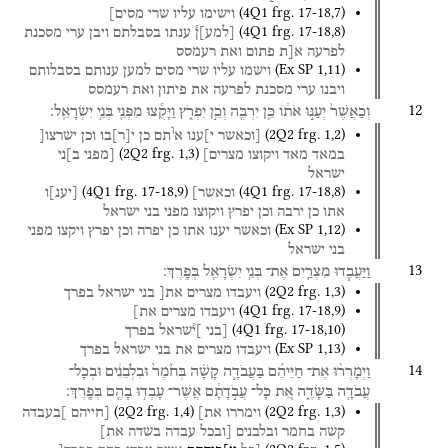
(
4Q1
frg. 17-18
,
7
)
וישימו
עליו
שרי
מסים]
(
4Q1
frg. 17-18
,
8
)
[
למע
]
ן֯
ענתו
בסבלתם
ויבן
ערי
מסכנת
לפרעה
א[ת
פתום
ואת
רעמסס
(
Ex SP
1
,
11
)
וישמו
עליו
שרי
מסים
למען
ענותם
בסבלותם
ויבנו
ערי
מסכנת
לפרעה
את
פיתון
ואת
רעמסס
12
וְכַאֲשֶׁר֙
יְעַנּ֣וּ
אֹת֔וֹ
כֵּ֥ן
יִרְבֶּ֖ה
וְכֵ֣ן
יִפְרֹ֑ץ
וַיָּקֻ֕צוּ
מִפְּנֵ֖י
בְּנֵ֥י
יִשְׂרָאֵֽל׃
ו
(
2Q2
frg. 1
,
2
)
[וכאשר
י]ענו
א
תם
כן
י
[
ר
]
בו
וכן
ישרצו[
(
2Q2
frg. 1
,
3
)
במאד
מאד
ויקוצו
מצרים]
[מפני
ב]ני
ישראל
(
4Q1
frg. 17-18
,
9
)
(
4Q1
frg. 17-18
,
8
)
וכאשר]
[
יענ
]
ו
אתו
כן
ירבה
וכן
יפרץ
ויקוצו
מפני
בני
ישראל
(
Ex SP
1
,
12
)
וכאשר
יענו
אתו
כן
יפרה
וכן
יפרץ
ויקצו
מפני
בני
ישראל
13
וַיַּעֲבִ֧דוּ
מִצְרַ֛יִם
אֶת־
בְּנֵ֥י
יִשְׂרָאֵ֖ל
בְּפָֽרֶךְ׃
(
2Q2
frg. 1
,
3
)
ויעבדו
מצרים
את[
בני
ישראל
בפרך
(
4Q1
frg. 17-18
,
9
)
ויעבדו
מצרים
את]
(
4Q1
frg. 17-18
,
10
)
[בני
]י֯שראל
בפרך
(
Ex SP
1
,
13
)
ויעבדו
מצרים
את
בני
ישראל
בפרך
14
וַיְמָרְר֨וּ
אֶת־
חַיֵּיהֶ֜ם
בַּעֲבֹדָ֣ה
קָשָׁ֗ה
בְּחֹ֙מֶר֙
וּבִלְבֵנִ֔ים
וּבְכָל־
עֲבֹדָ֖ה
בַּשָּׂדֶ֑ה
אֵ֚ת
כָּל־
עֲבֹ֣דָתָ֔ם
אֲשֶׁר־
עָבְד֥וּ
בָהֶ֖ם
בְּפָֽרֶךְ׃
(
2Q2
frg. 1
,
4
)
(
2Q2
frg. 1
,
3
)
וימררו
את]
[חייהם
]בעבדה
קשה
בחמר
ובלבנים
[ובכל
עבדה
בשדה
את]