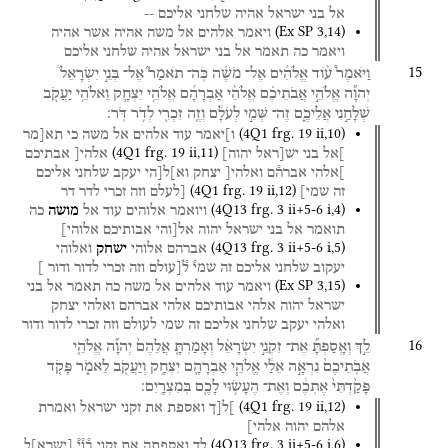
אל
בני
ישראל
אהיה
שלחני
אליכם
--
(
Ex SP
3
,
14
)
ויאמר
אלהים
אל
משה
אהיה
אשר
אהיה
ויאמר
כה
תאמר
אל
בני
ישראל
אהיה
שלחני
אליכם
15
וַיֹּאמֶר֩
ע֨וֹד
אֱלֹהִ֜ים
אֶל־
מֹשֶׁ֗ה
כֹּֽה־
תֹאמַר֮
אֶל־
בְּנֵ֣י
יִשְׂרָאֵל֒
יְהוָ֞ה
אֱלֹהֵ֣י
אֲבֹתֵיכֶ֗ם
אֱלֹהֵ֨י
אַבְרָהָ֜ם
אֱלֹהֵ֥י
יִצְחָ֛ק
וֵאלֹהֵ֥י
יַעֲקֹ֖ב
שְׁלָחַ֣נִי
אֲלֵיכֶ֑ם
זֶה־
שְּׁמִ֣י
לְעֹלָ֔ם
וְזֶ֥ה
זִכְרִ֖י
לְדֹ֥ר
דֹּֽר׃
(
4Q1
frg. 19 ii
,
10
)
ו]יאמר
עוד
אלהים
אל
משה
כי
תא[מר
(
4Q1
frg. 19 ii
,
11
)
]אל
בני
יש[ראל
יהוה]
אלהי[
אבתיכם
]אלהי
אברה֯ם
ואלהי[
יצחק
וא]ל[הי
יעקב
שלחני
אליכם
(
4Q1
frg. 19 ii
,
12
)
זה
שמי]
[לעלם
וזה
זכרי
לדר
דר
(
4Q13
frg. 3 ii+5-6 i
,
4
)
ויואמר
אלוהים
עוד
אל
מושה
כה
תואמר
אל
בני
ישראל
יהוה
אל[והי
אבותיכם
אלוהי]
(
4Q13
frg. 3 ii+5-6 i
,
5
)
אברהם
אלוהי
ישחק
ואלוהי
יעקוב
שלחני
אליכם
זה
שמי֯
ל֯[עולם
וזה
זכרי
לדור
ודור
]
(
Ex SP
3
,
15
)
ויאמר
עוד
אלהים
אל
משה
כה
תאמר
אל
בני
ישראל
יהוה
אלהי
אבותיכם
אלהי
אברהם
ואלהי
יצחק
ואלהי
יעקב
שלחני
אליכם
זה
שמי
לעולם
וזה
זכרי
לדור
ודור
16
לֵ֣ךְ
וְאָֽסַפְתָּ֞
אֶת־
זִקְנֵ֣י
יִשְׂרָאֵ֗ל
וְאָמַרְתָּ֤
אֲלֵהֶם֙
יְהוָ֞ה
אֱלֹהֵ֤י
אֲבֹֽתֵיכֶם֙
נִרְאָ֣ה
אֵלַ֔י
אֱלֹהֵ֧י
אַבְרָהָ֛ם
יִצְחָ֥ק
וְיַעֲקֹ֖ב
לֵאמֹ֑ר
פָּקֹ֤ד
פָּקַ֙דְתִּי֙
אֶתְכֶ֔ם
וְאֶת־
הֶעָשׂ֥וּי
לָכֶ֖ם
בְּמִצְרָֽיִם׃
(
4Q1
frg. 19 ii
,
12
)
]ל[ך
ואספת
את
זקני
ישראל
ואמרת
אלהם
יהוה
אלהי]
(
4Q13
frg. 3 ii+5-6 i
,
6
)
לך
ואספתה
את
זקני
ב֯נ֯י֯
[
ישרא
]
ל