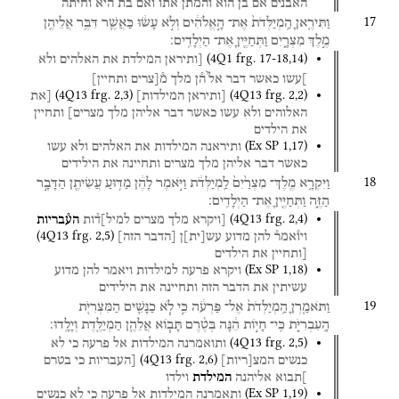
האבנים
אם
בן
הוא
והמתן
אתו
ואם
בת
היא
וחיתה
17
וַתִּירֶ֤אןָ
הַֽמְיַלְּדֹת֙
אֶת־
הָ֣אֱלֹהִ֔ים
וְלֹ֣א
עָשׂ֔וּ
כַּאֲשֶׁ֛ר
דִּבֶּ֥ר
אֲלֵיהֶ֖ן
מֶ֣לֶךְ
מִצְרָ֑יִם
וַתְּחַיֶּ֖יןָ
אֶת־
הַיְלָדִֽים׃
(
4Q1
frg. 17-18
,
14
)
[ותיראן
המילדת
את
האלהים
ולא
י
]עשו
כאשר
דבר
אל
ה֯ן
מלך
מ֯[צרים
ותחיין]
(
4Q13
frg. 2
,
3
)
(
4Q13
frg. 2
,
2
)
[ותיראן
המילדות]
[את
האלוהים
ולא
עשו
כאשר
דבר
אליהן
מלך
מצרים]
ותחיין
את
הילדים
(
Ex SP
1
,
17
)
ותיראנה
המילדות
את
האלהים
ולא
עשו
כאשר
דבר
אליהן
מלך
מצרים
ותחיינה
את
הילידים
18
וַיִּקְרָ֤א
מֶֽלֶךְ־
מִצְרַ֙יִם֙
לַֽמְיַלְּדֹ֔ת
וַיֹּ֣אמֶר
לָהֶ֔ן
מַדּ֥וּעַ
עֲשִׂיתֶ֖ן
הַדָּבָ֣ר
הַזֶּ֑ה
וַתְּחַיֶּ֖יןָ
אֶת־
הַיְלָדִֽים׃
(
4Q13
frg. 2
,
4
)
[ויקרא
מלך
מצרים
למיל]ד֯ות
הע֯בריות
(
4Q13
frg. 2
,
5
)
ויו֯אמר֯
להן
מדוע
עש
[
ית
]
ן
[הדבר
הזה]
[ותחיין
את
הילדים
(
Ex SP
1
,
18
)
ויקרא
פרעה
למילדות
ויאמר
להן
מדוע
עשיתין
את
הדבר
הזה
ותחיינה
את
הילידים
19
וַתֹּאמַ֤רְןָ
הַֽמְיַלְּדֹת֙
אֶל־
פַּרְעֹ֔ה
כִּ֣י
לֹ֧א
כַנָּשִׁ֛ים
הַמִּצְרִיֹּ֖ת
הָֽעִבְרִיֹּ֑ת
כִּֽי־
חָי֣וֹת
הֵ֔נָּה
בְּטֶ֨רֶם
תָּב֧וֹא
אֲלֵהֶ֛ן
הַמְיַלֶּ֖דֶת
וְיָלָֽדוּ׃
(
4Q13
frg. 2
,
5
)
ותואמרנה
המילדות
אל
פרעה
כי
לא
(
4Q13
frg. 2
,
6
)
כנשים
המצ
[
ריות
]
[העבריות
כי
בטרם
]תבוא
אליהנה
המילדת
וילדו
(
Ex SP
1
,
19
)
ותאמרנה
המילדות
אל
פרעה
כי
לא
כנשים