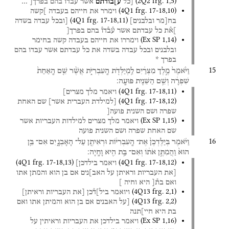
(
2Q2
frg. 1
,
5
)
[כל
ע]בודתם
אשר
עבדו
בהם
בפרך[
…
(
4Q1
frg. 17-18
,
10
)
וימרר
את
חייהם
בעבדה
]קשה
(
4Q1
frg. 17-18
,
11
)
בח[מר
ובלבנים]
[ובכל
עבדה
בשדה
]א֯ת
כל
עבדתם
אשר
ע֯ב֯דו֯
בהם
בפרך[
(
Ex SP
1
,
14
)
וימררו
את
חייהם
בעבדה
קשה
בחימר
ובלבנים
ובכל
עבדה
בשדה
את
כל
עבדתם
אשר
עבדו
בהם
בפרך
*
15
וַיֹּ֙אמֶר֙
מֶ֣לֶך
מִצְרַ֔יִם
לַֽמְיַלְּדֹ֖ת
הָֽעִבְרִיֹּ֑ת
אֲשֶׁ֨ר
שֵׁ֤ם
הָֽאַחַת֙
שִׁפְרָ֔ה
וְשֵׁ֥ם
הַשֵּׁנִ֖ית
פּוּעָֽה׃
(
4Q1
frg. 17-18
,
11
)
ויאמר
מלך
מצרים]
(
4Q1
frg. 17-18
,
12
)
[למילדת
העברית
אשר]
שם
האחת
שפרה
ושם
השנית
פועה[
(
Ex SP
1
,
15
)
ויאמר
מלך
מצרים
למילדות
העבריות
אשר
שם
האחת
שפרה
ושם
השנית
פועה
16
וַיֹּ֗אמֶר
בְּיַלֶּדְכֶן֙
אֶת־
הָֽעִבְרִיּ֔וֹת
וּרְאִיתֶ֖ן
עַל־
הָאָבְנָ֑יִם
אִם־
בֵּ֥ן
הוּא֙
וַהֲמִתֶּ֣ן
אֹת֔וֹ
וְאִם־
בַּ֥ת
הִ֖יא
וָחָֽיָה׃
(
4Q1
frg. 17-18
,
13
)
(
4Q1
frg. 17-18
,
12
)
ויאמר
בילדכן]
[את
העבריות
וראיתן
על
האב]נים
אם
בן
הוא
והמתן
אתו
ואם
בת֯[
היא
וחיה
]
(
4Q13
frg. 2
,
1
)
ויואמר
ביל]ד֯כן
[את
העבריות
וראיתן]
(
4Q13
frg. 2
,
2
)
[על
האבנים
אם
בן
הוא
והמיתן
אתו
ואם
בת
היא
חיי]תנה
(
Ex SP
1
,
16
)
ויאמר
בילדכן
את
העבריות
וראיתין
על