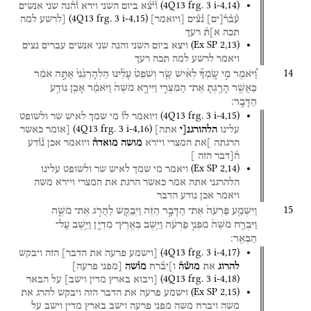
(
4Q13
frg. 3 i-4
,
14
)
ו֯י֯צ֯א
ביום
השני
וירא
ו֯ה֯נה
שני
אנשים
(
4Q13
frg. 3 i-4
,
15
)
ע֯ב֯ר֯
[
ים
]
נ֯צ֯ים
[
ויואמר
]
[לרשע
למה
תכה
א]ת֯
רעך
(
Ex SP
2
,
13
)
ויצא
ביום
השני
והנה
שני
אנשים
עברים
נצים
ויאמר
לרשע
למה
תכה
רעך
14
וַ֠יֹּאמֶר
מִ֣י
שָֽׂמְךָ֞
לְאִ֨ישׁ
שַׂ֤ר
וְשֹׁפֵט֙
עָלֵ֔ינוּ
הַלְהָרְגֵ֙נִי֙
אַתָּ֣ה
אֹמֵ֔ר
כַּאֲשֶׁ֥ר
הָרַ֖גְתָּ
אֶת־
הַמִּצְרִ֑י
וַיִּירָ֤א
מֹשֶׁה֙
וַיֹּאמַ֔ר
אָכֵ֖ן
נוֹדַ֥ע
הַדָּבָֽר׃
(
4Q13
frg. 3 i-4
,
15
)
ויואמר
לו֯
מי
שמך
לאיש
שר
ולשופט
(
4Q13
frg. 3 i-4
,
16
)
עלינו
הלהורגנ[י
אתה]
[אומר
כאשר
הרגתה
]את
המצרי
ויירא
מושה
מואדה֯
ויואמר
אכן
נ֯ו֯דע
ה֯[דבר
הזה
]
(
Ex SP
2
,
14
)
ויאמר
מי
שמך
לאיש
שר
ולשופט
עלינו
הלהרגני
אתה
אמר
כאשר
הרגת
את
המצרי
ויירא
משה
ויאמר
אכן
נודע
הדבר
15
וַיִּשְׁמַ֤ע
פַּרְעֹה֙
אֶת־
הַדָּבָ֣ר
הַזֶּ֔ה
וַיְבַקֵּ֖שׁ
לַהֲרֹ֣ג
אֶת־
מֹשֶׁ֑ה
וַיִּבְרַ֤ח
מֹשֶׁה֙
מִפְּנֵ֣י
פַרְעֹ֔ה
וַיֵּ֥שֶׁב
בְּאֶֽרֶץ־
מִדְיָ֖ן
וַיֵּ֥שֶׁב
עַֽל־
הַבְּאֵֽר׃
(
4Q13
frg. 3 i-4
,
17
)
[וישמע
פרעה
את
הדבר]
הזה
ויבקש
להרוג
את
מוש֯ה֯
ו]יב֯רח
מו֯שה
[מפני
פרעה]
(
4Q13
frg. 3 i-4
,
18
)
[ויבוא
בארץ
מדין
וישב]
על
הבאר
(
Ex SP
2
,
15
)
וישמע
פרעה
את
הדבר
הזה
ויבקש
להרג
את
משה
ויברח
משה
מפני
פרעה
וישב
בארץ
מדין
וישב
על