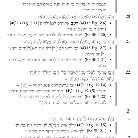
המצריות
העבריות
כי
חיות
הנה
בטרם
תבוא
אליהן
המילדות
וילדו
20
וַיֵּ֥יטֶב
אֱלֹהִ֖ים
לַֽמְיַלְּדֹ֑ת
וַיִּ֧רֶב
הָעָ֛ם
וַיַּֽעַצְמ֖וּ
מְאֹֽד׃
(
4Q13
frg. 2
,
7
)
(
4Q13
frg. 2
,
6
)
ויטב
אלוהים
למ
[
ילדות
]
[וירב
העם
ויעצמו
מאד
(
Ex SP
1
,
20
)
וייטב
אלהים
למילדות
וירבו
העם
ויעצמו
מאד
21
וַיְהִ֕י
כִּֽי־
יָֽרְא֥וּ
הַֽמְיַלְּדֹ֖ת
אֶת־
הָאֱלֹהִ֑ים
וַיַּ֥עַשׂ
לָהֶ֖ם
בָּתִּֽים׃
(
4Q13
frg. 2
,
7
)
וכי
יראו
המי]ל[דות
את
הא]ל[והים
ויעשו
]ל[הם
בתים
]
(
Ex SP
1
,
21
)
ויהי
כי
יראו
המילדות
את
האלהים
ויעש
להם
בתים
22
וַיְצַ֣ו
פַּרְעֹ֔ה
לְכָל־
עַמּ֖וֹ
לֵאמֹ֑ר
כָּל־
הַבֵּ֣ן
הַיִּלּ֗וֹד
הַיְאֹ֙רָה֙
תַּשְׁלִיכֻ֔הוּ
וְכָל־
הַבַּ֖ת
תְּחַיּֽוּן׃
ס
(
4Q1
frg. 19 i
,
4
)
ויצו
פרעה
לכל
עמו
לאמר
--
]○[
--
(
4Q1
frg. 19 i
,
5
)
הי]לד
[היארה
תשליכהו
וכל
הבת
תחיון
(
Ex SP
1
,
22
)
ויצו
פרעה
לכל
עמו
לאמר
כל
הבן
הילד
לעברים
היאר
תשליכון
וכל
הבת
תחיון
*
2
1
וַיֵּ֥לֶךְ
אִ֖ישׁ
מִבֵּ֣ית
לֵוִ֑י
וַיִּקַּ֖ח
אֶת־
בַּת־
לֵוִֽי׃
(
4Q1
frg. 19 i
,
5
)
וילך
איש
מבי]ת֯
ל֯וי
ויקח
את
בת
לוי
(
Ex SP
2
,
1
)
וילך
איש
מבית
לוי
ויקח
את
בת
לוי
2
וַתַּ֥הַר
הָאִשָּׁ֖ה
וַתֵּ֣לֶד
בֵּ֑ן
וַתֵּ֤רֶא
אֹתוֹ֙
כִּי־
ט֣וֹב
ה֔וּא
וַֽתִּצְפְּנֵ֖הוּ