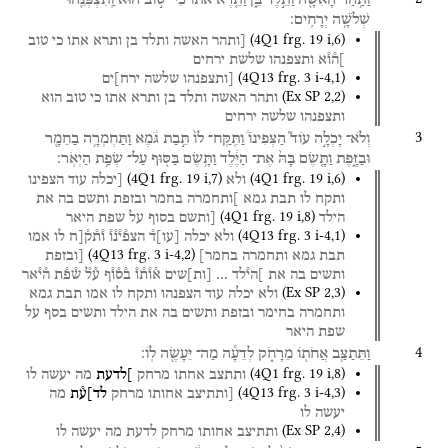
שְׁלֹשָׁ֥ה
יְרָחִֽים׃
(
4Q1
frg. 19 i
,
6
)
[ותהר
האשה
ותלד
בן
ותרא
אתו
כי
טוב
]ה֯ו֯א
ותצפנהו
שלשת
ירחים
(
4Q13
frg. 3 i-4
,
1
)
[ותצפנהו
שלשה
ירח]ים
(
Ex SP
2
,
2
)
ותהר
האשה
ותלד
בן
ותרא
אתו
כי
טוב
הוא
ותצפנהו
שלשה
ירחים
3
וְלֹא־
יָכְלָ֣ה
עוֹד֮
הַצְּפִינוֹ֒
וַתִּֽקַּֽח־
לוֹ֙
תֵּ֣בַת
גֹּ֔מֶא
וַתַּחְמְרָ֥ה
בַחֵמָ֖ר
וּבַזָּ֑פֶת
וַתָּ֤שֶׂם
בָּהּ֙
אֶת־
הַיֶּ֔לֶד
וַתָּ֥שֶׂם
בַּסּ֖וּף
עַל־
שְׂפַ֥ת
הַיְאֹֽר׃
(
4Q1
frg. 19 i
,
7
)
(
4Q1
frg. 19 i
,
6
)
ולא
[יכלה
עוד
הצפינו
ותקח
לו
תבת
גמא
]ותחמרה
בחמר
ובזפת
ותשם
בה
את
(
4Q1
frg. 19 i
,
8
)
הילד
[ותשם
בסוף
על
שפת
היאר
(
4Q13
frg. 3 i-4
,
1
)
ולא
יכלה
[
עו
]
ד֯
הצפ֯י֯נ֯ו֯
ו֯ת֯ק֯[ח
לו
אמו
(
4Q13
frg. 3 i-4
,
2
)
תבת
גמא
ותחמרה
בחמר]
[ובזפת
ותשים
בה
את
]הי֯לד
…
[
ות
]
שים
א֯ו֯ת֯ו֯
ב֯ס֯ו֯ף
ע֯ל֯
ש֯פ֯ת
ה֯י֯אר
(
Ex SP
2
,
3
)
ולא
יכלה
עוד
הצפנהו
ותקח
לו
אמו
תבת
גמא
ותחמרה
בחימר
ובזפת
ותשים
בה
את
הילד
ותשים
בסף
על
שפת
היאר
4
וַתֵּתַצַּ֥ב
אֲחֹת֖וֹ
מֵרָחֹ֑ק
לְדֵעָ֕ה
מַה־
יֵּעָשֶׂ֖ה
לֽוֹ׃
(
4Q1
frg. 19 i
,
8
)
ותתצב
אחתו
מרחק
]לדעת
מה
יעשה
לו
(
4Q13
frg. 3 i-4
,
3
)
[ותתיצב
אחותו
מרחק
לד]ע֯ת
מה
יעשה
לו
(
Ex SP
2
,
4
)
ותתיצב
אחותו
מרחק
לדעת
מה
יעשה
לו