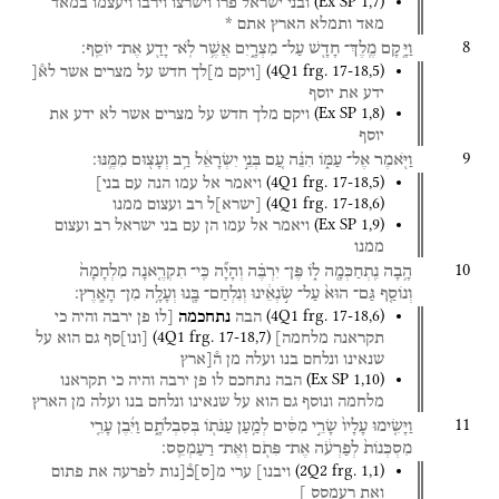
(
Ex SP
1
,
7
)
ובני
ישראל
פרו
וישרצו
וירבו
ויעצמו
במאד
מאד
ותמלא
הארץ
אתם
*
8
וַיָּ֥קָם
מֶֽלֶךְ־
חָדָ֖שׁ
עַל־
מִצְרָ֑יִם
אֲשֶׁ֥ר
לֹֽא־
יָדַ֖ע
אֶת־
יוֹסֵֽף׃
(
4Q1
frg. 17-18
,
5
)
[ויקם
מ]לך
חדש
על
מצרים
אשר
לא֯[
ידע
את
יוסף
(
Ex SP
1
,
8
)
ויקם
מלך
חדש
על
מצרים
אשר
לא
ידע
את
יוסף
9
וַיֹּ֖אמֶר
אֶל־
עַמּ֑וֹ
הִנֵּ֗ה
עַ֚ם
בְּנֵ֣י
יִשְׂרָאֵ֔ל
רַ֥ב
וְעָצ֖וּם
מִמֶּֽנּוּ׃
(
4Q1
frg. 17-18
,
5
)
ויאמר
אל
עמו
הנה
עם
בני]
(
4Q1
frg. 17-18
,
6
)
[
ישרא
]
ל
רב
ועצום
ממנו
(
Ex SP
1
,
9
)
ויאמר
אל
עמו
הן
עם
בני
ישראל
רב
ועצום
ממנו
10
הָ֥בָה
נִֽתְחַכְּמָ֖ה
ל֑וֹ
פֶּן־
יִרְבֶּ֗ה
וְהָיָ֞ה
כִּֽי־
תִקְרֶ֤אנָה
מִלְחָמָה֙
וְנוֹסַ֤ף
גַּם־
הוּא֙
עַל־
שֹׂ֣נְאֵ֔ינוּ
וְנִלְחַם־
בָּ֖נוּ
וְעָלָ֥ה
מִן־
הָאָֽרֶץ׃
(
4Q1
frg. 17-18
,
6
)
הבה
נתחכמה
[לו
פן
ירבה
והיה
כי
(
4Q1
frg. 17-18
,
7
)
תקראנה
מלחמה]
[
ונו
]
סף
גם
הוא
על
שנאינו
ונלחם
בנו
ועלה
מן
ה֯[ארץ
(
Ex SP
1
,
10
)
הבה
נתחכם
לו
פן
ירבה
והיה
כי
תקראנו
מלחמה
ונוסף
גם
הוא
על
שנאינו
ונלחם
בנו
ועלה
מן
הארץ
11
וַיָּשִׂ֤ימוּ
עָלָיו֙
שָׂרֵ֣י
מִסִּ֔ים
לְמַ֥עַן
עַנֹּת֖וֹ
בְּסִבְלֹתָ֑ם
וַיִּ֜בֶן
עָרֵ֤י
מִסְכְּנוֹת֙
לְפַרְעֹ֔ה
אֶת־
פִּתֹ֖ם
וְאֶת־
רַעַמְסֵֽס׃
(
2Q2
frg. 1
,
1
)
ויבנו]
ערי
מ
[
ס
]
כ֯[נות
לפרעה
את
פתום
ואת
רעמסס
]