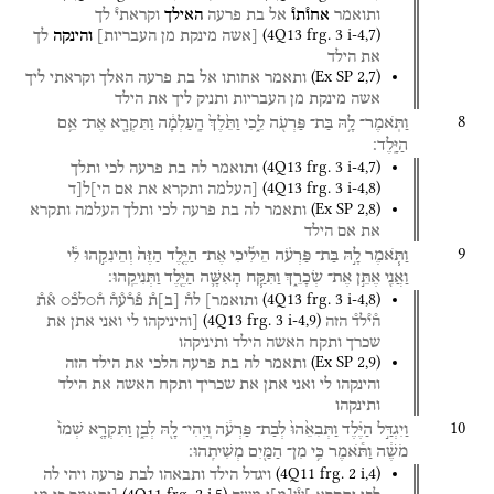
ותואמר
אחו֯תו֯
אל
בת
פרעה
האילך
וקראתי֯
לך
(
4Q13
frg. 3 i-4
,
7
)
[אשה
מינקת
מן
העבריות]
והינקה
לך
את
הילד
(
Ex SP
2
,
7
)
ותאמר
אחותו
אל
בת
פרעה
האלך
וקראתי
ליך
אשה
מינקת
מן
העבריות
ותניק
ליך
את
הילד
8
וַתֹּֽאמֶר־
לָ֥הּ
בַּת־
פַּרְעֹ֖ה
לֵ֑כִי
וַתֵּ֙לֶךְ֙
הָֽעַלְמָ֔ה
וַתִּקְרָ֖א
אֶת־
אֵ֥ם
הַיָּֽלֶד׃
(
4Q13
frg. 3 i-4
,
7
)
ותואמר
לה
בת
פרעה
לכי
ותלך
(
4Q13
frg. 3 i-4
,
8
)
[העלמה
ותקרא
את
אם
הי]ל[ד
(
Ex SP
2
,
8
)
ותאמר
לה
בת
פרעה
לכי
ותלך
העלמה
ותקרא
את
אם
הילד
9
וַתֹּ֧אמֶר
לָ֣הּ
בַּת־
פַּרְעֹ֗ה
הֵילִ֜יכִי
אֶת־
הַיֶּ֤לֶד
הַזֶּה֙
וְהֵינִקִ֣הוּ
לִ֔י
וַאֲנִ֖י
אֶתֵּ֣ן
אֶת־
שְׂכָרֵ֑ךְ
וַתִּקַּ֧ח
הָאִשָּׁ֛ה
הַיֶּ֖לֶד
וַתְּנִיקֵֽהוּ׃
(
4Q13
frg. 3 i-4
,
8
)
ותואמר]
לה֯
[
ב
]
ת֯
פ֯ר֯ע֯ה֯
ה֯○לכ֯○
א֯ת֯
(
4Q13
frg. 3 i-4
,
9
)
ה֯י֯לד֯
הזה
[והיניקהו
לי
ואני
אתן
את
שכרך
ותקח
האשה
הילד
ותיניקהו
(
Ex SP
2
,
9
)
ותאמר
לה
בת
פרעה
הלכי
את
הילד
הזה
והינקהו
לי
ואני
אתן
את
שכריך
ותקח
האשה
את
הילד
ותינקהו
10
וַיִגְדַּ֣ל
הַיֶּ֗לֶד
וַתְּבִאֵ֙הוּ֙
לְבַת־
פַּרְעֹ֔ה
וֽ͏ַיְהִי־
לָ֖הּ
לְבֵ֑ן
וַתִּקְרָ֤א
שְׁמוֹ֙
מֹשֶׁ֔ה
וַתֹּ֕אמֶר
כִּ֥י
מִן־
הַמַּ֖יִם
מְשִׁיתִֽהוּ׃
(
4Q11
frg. 2 i
,
4
)
ויגדל
הילד
ותבאהו
לבת
פרעה
ויהי
לה