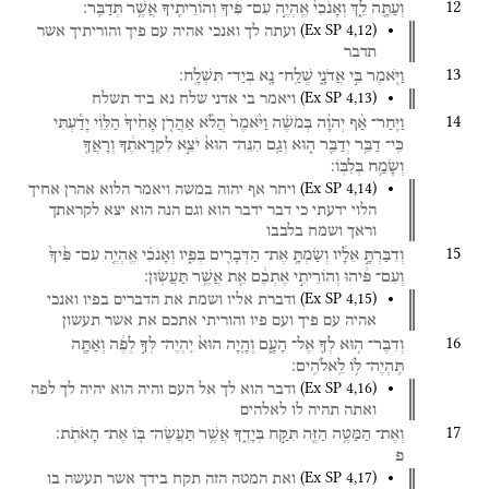
12
וְעַתָּ֖ה
לֵ֑ךְ
וְאָנֹכִי֙
אֶֽהְיֶ֣ה
עִם־
פִּ֔יךָ
וְהוֹרֵיתִ֖יךָ
אֲשֶׁ֥ר
תְּדַבֵּֽר׃
(
Ex SP
4
,
12
)
ועתה
לך
ואנכי
אהיה
עם
פיך
והוריתיך
אשר
תדבר
13
וַיֹּ֖אמֶר
בִּ֣י
אֲדֹנָ֑י
שְֽׁלַֽח־
נָ֖א
בְּיַד־
תִּשְׁלָֽח׃
(
Ex SP
4
,
13
)
ויאמר
בי
אדני
שלח
נא
ביד
תשלח
14
וַיִּֽחַר־
אַ֨ף
יְהוָ֜ה
בְּמֹשֶׁ֗ה
וַיֹּ֙אמֶר֙
הֲלֹ֨א
אַהֲרֹ֤ן
אָחִ֙יךָ֙
הַלֵּוִ֔י
יָדַ֕עְתִּי
כִּֽי־
דַבֵּ֥ר
יְדַבֵּ֖ר
ה֑וּא
וְגַ֤ם
הִנֵּה־
הוּא֙
יֹצֵ֣א
לִקְרָאתֶ֔ךָ
וְרָאֲךָ֖
וְשָׂמַ֥ח
בְּלִבּֽוֹ׃
(
Ex SP
4
,
14
)
ויחר
אף
יהוה
במשה
ויאמר
הלוא
אהרן
אחיך
הלוי
ידעתי
כי
דבר
ידבר
הוא
וגם
הנה
הוא
יצא
לקראתך
וראך
ושמח
בלבבו
15
וְדִבַּרְתָּ֣
אֵלָ֔יו
וְשַׂמְתָּ֥
אֶת־
הַדְּבָרִ֖ים
בְּפִ֑יו
וְאָנֹכִ֗י
אֶֽהְיֶ֤ה
עִם־
פִּ֙יךָ֙
וְעִם־
פִּ֔יהוּ
וְהוֹרֵיתִ֣י
אֶתְכֶ֔ם
אֵ֖ת
אֲשֶׁ֥ר
תַּעֲשֽׂוּן׃
(
Ex SP
4
,
15
)
ודברת
אליו
ושמת
את
הדברים
בפיו
ואנכי
אהיה
עם
פיך
ועם
פיו
והוריתי
אתכם
את
אשר
תעשון
16
וְדִבֶּר־
ה֥וּא
לְךָ֖
אֶל־
הָעָ֑ם
וְהָ֤יָה
הוּא֙
יִֽהְיֶה־
לְּךָ֣
לְפֶ֔ה
וְאַתָּ֖ה
תִּֽהְיֶה־
לּ֥וֹ
לֵֽאלֹהִֽים׃
(
Ex SP
4
,
16
)
ודבר
הוא
לך
אל
העם
והיה
הוא
יהיה
לך
לפה
ואתה
תהיה
לו
לאלהים
17
וְאֶת־
הַמַּטֶּ֥ה
הַזֶּ֖ה
תִּקַּ֣ח
בְּיָדֶ֑ךָ
אֲשֶׁ֥ר
תַּעֲשֶׂה־
בּ֖וֹ
אֶת־
הָאֹתֹֽת׃
פ
(
Ex SP
4
,
17
)
ואת
המטה
הזה
תקח
בידך
אשר
תעשה
בו