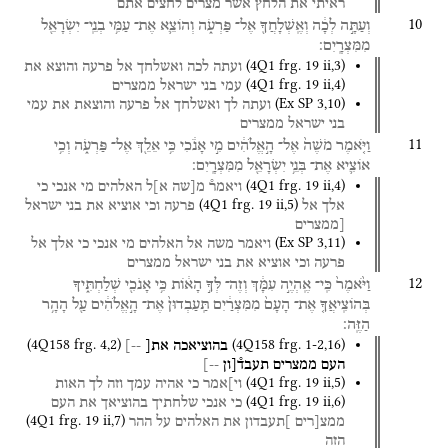
ראיתי
את
הלחץ
אשר
מצרים
לחצים
אתם
10
וְעַתָּ֣ה
לְכָ֔ה
וְאֶֽשְׁלָחֲךָ֖
אֶל־
פַּרְעֹ֑ה
וְהוֹצֵ֛א
אֶת־
עַמִּ֥י
בְנֵֽי־
יִשְׂרָאֵ֖ל
מִמִּצְרָֽיִם׃
(
4Q1
frg. 19 ii
,
3
)
ועתה
לכה
ואשלחך
אל
פרעה
והוצא
את
(
4Q1
frg. 19 ii
,
4
)
עמי
בני
ישראל
ממצרים
(
Ex SP
3
,
10
)
ועתה
לך
ואשלחך
אל
פרעה
והוצאת
את
עמי
בני
ישראל
ממצרים
11
וַיֹּ֤אמֶר
מֹשֶׁה֙
אֶל־
הָ֣אֱלֹהִ֔ים
מִ֣י
אָנֹ֔כִי
כִּ֥י
אֵלֵ֖ךְ
אֶל־
פַּרְעֹ֑ה
וְכִ֥י
אוֹצִ֛יא
אֶת־
בְּנֵ֥י
יִשְׂרָאֵ֖ל
מִמִּצְרָֽיִם׃
(
4Q1
frg. 19 ii
,
4
)
ויאמר֯
מ[שה
א]ל
האלהים
מי
אנכי
כי
(
4Q1
frg. 19 ii
,
5
)
אלך
אל
פרעה
וכי
אוציא
את
בני
ישראל
[ממצרים
(
Ex SP
3
,
11
)
ויאמר
משה
אל
האלהים
מי
אנכי
כי
אלך
אל
פרעה
וכי
אוציא
את
בני
ישראל
ממצרים
12
וַיֹּ֙אמֶר֙
כִּֽי־
אֶֽהְיֶ֣ה
עִמָּ֔ךְ
וְזֶה־
לְּךָ֣
הָא֔וֹת
כִּ֥י
אָנֹכִ֖י
שְׁלַחְתִּ֑יךָ
בְּהוֹצִֽיאֲךָ֤
אֶת־
הָעָם֙
מִמִּצְרַ֔יִם
תַּֽעַבְדוּן֙
אֶת־
הָ֣אֱלֹהִ֔ים
עַ֖ל
הָהָ֥ר
הַזֶּֽה׃
(
4Q158
frg. 4
,
2
)
(
4Q158
frg. 1-2
,
16
)
בהוציאכה
את[
--]
העם
ממצרים
תעבד֯[ון
--]
(
4Q1
frg. 19 ii
,
5
)
וי]אמר
כי
אהיה
עמך
וזה
לך
האות
(
4Q1
frg. 19 ii
,
6
)
כי
אנכי
שלחתיך
בהוציאך
את
העם
(
4Q1
frg. 19 ii
,
7
)
ממצ[רים
]תעבדון
את
האלהים
על
ההר
הזה