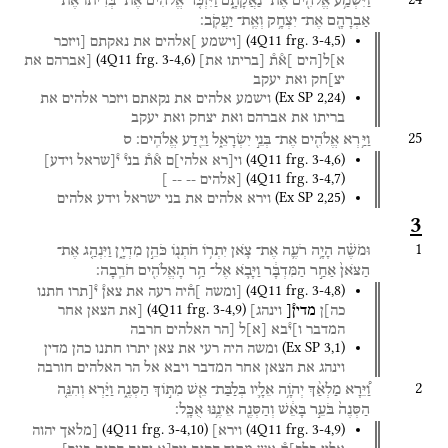
וַיִּשְׁמַ֥ע
אֱלֹהִ֖ים
אֶת־
נַאֲקָתָ֑ם
וַיִּזְכֹּ֤ר
אֱלֹהִים֙
אֶת־
בְּרִית֔וֹ
אֶת־
אַבְרָהָ֖ם
אֶת־
יִצְחָ֥ק
וְאֶֽת־
יַעֲקֹֽב׃
(
4Q11
frg. 3-4
,
5
)
[וישמע
]אלהים
את
נאקתם
[ויזכר
(
4Q11
frg. 3-4
,
6
)
א]ל[הים
]א֯ת֯
[בריתו
את]
[אברהם
את
יצ]חק
ואת
יעקב
(
Ex SP
2
,
24
)
וישמע
אלהים
את
נקאתם
ויזכר
אלהים
את
בריתו
את
אברהם
ואת
יצחק
ואת
יעקב
25
וַיַּ֥רְא
אֱלֹהִ֖ים
אֶת־
בְּנֵ֣י
יִשְׂרָאֵ֑ל
וַיֵּ֖דַע
אֱלֹהִֽים׃
ס
(
4Q11
frg. 3-4
,
6
)
וי[רא
אלהי]ם
א֯ת֯
בני֯
י֯[שראל
וידע]
(
4Q11
frg. 3-4
,
7
)
[אלהים
--
--
]
(
Ex SP
2
,
25
)
וירא
אלהים
את
בני
ישראל
וידע
אלהים
3
1
וּמֹשֶׁ֗ה
הָיָ֥ה
רֹעֶ֛ה
אֶת־
צֹ֛אן
יִתְר֥וֹ
חֹתְנ֖וֹ
כֹּהֵ֣ן
מִדְיָ֑ן
וַיִּנְהַ֤ג
אֶת־
הַצֹּאן֙
אַחַ֣ר
הַמִּדְבָּ֔ר
וַיָּבֹ֛א
אֶל־
הַ֥ר
הָאֱלֹהִ֖ים
חֹרֵֽבָה׃
(
4Q11
frg. 3-4
,
8
)
[ומשה
]ה֯יה
רעה
את
צאן֯
י֯[תרו
חתנו
(
4Q11
frg. 3-4
,
9
)
כה]ן
מדין֯[
וינהג]
[את
הצאן
אחר
המדבר
ו]י֯בא
[
א
]
ל
[הר
האלהים
חרבה
(
Ex SP
3
,
1
)
ומשה
היה
רעי
את
צאן
יתרו
חתנו
כהן
מדין
וינהג
את
הצאן
אחר
המדבר
ויבא
אל
הר
האלהים
חורבה
2
וַ֠יֵּרָא
מַלְאַ֨ךְ
יְהֹוָ֥ה
אֵלָ֛יו
בְּלַבַּת־
אֵ֖שׁ
מִתּ֣וֹךְ
הַסְּנֶ֑ה
וַיַּ֗רְא
וְהִנֵּ֤ה
הַסְּנֶה֙
בֹּעֵ֣ר
בָּאֵ֔שׁ
וְהַסְּנֶ֖ה
אֵינֶ֥נּוּ
אֻכָּֽל׃
(
4Q11
frg. 3-4
,
10
)
(
4Q11
frg. 3-4
,
9
)
וירא]
[מלאך
יהוה