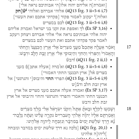
[
ואמרת
]
ה
אליהם
יהוה
אלו[הי
אבותיכם
נראה
אלי]
(
4Q13
frg. 3 ii+5-6 i
,
7
)
אלוהי
אברהם
ואלוהי
י֯ש֯[חק
ואלוה]י֯
יעקוב
לאמור
פקוד
[פקדתי
אתכם
ואת
העשוי]
(
4Q13
frg. 3 ii+5-6 i
,
8
)
לכם
במצרים
(
Ex SP
3
,
16
)
לך
ואספת
את
זקני
בני
ישראל
ואמרת
אליהם
יהוה
אלהי
אבותיכם
נראה
אלי
אלהי
אברהם
ויצחק
ויעקב
לאמר
פקד
פקדתי
אתכם
ואת
העשוי
לכם
במצרים
17
וָאֹמַ֗ר
אַעֲלֶ֣ה
אֶתְכֶם֮
מֵעֳנִ֣י
מִצְרַיִם֒
אֶל־
אֶ֤רֶץ
הַֽכְּנַעֲנִי֙
וְהַ֣חִתִּ֔י
וְהָֽאֱמֹרִי֙
וְהַפְּרִזִּ֔י
וְהַחִוִּ֖י
וְהַיְבוּסִ֑י
אֶל־
אֶ֛רֶץ
זָבַ֥ת
חָלָ֖ב
וּדְבָֽשׁ׃
(
4Q11
frg. 2 ii
,
1
)
ו֯דבש֯
ו
(
4Q13
frg. 3 ii+5-6 i
,
8
)
וא
מרה
[אעלה
אתכ]ם֯
מעני
מצרים
א֯ל[
ארץ
הכנעני
החתי
האמורי]
(
4Q13
frg. 3 ii+5-6 i
,
9
)
הפרזי
החוי
והיבוס[י
והגרגשי]
אל
ארץ
זבת
חלב
ודב֯[ש
(
Ex SP
3
,
17
)
ואמרה
אעלה
אתכם
מעני
מצרים
אל
ארץ
הכנעני
החתי
והאמרי
והפרזי
והגרגשי
והחוי
והיבוסי
אל
ארץ
זבת
חלב
ודבש
18
וְשָׁמְע֖וּ
לְקֹלֶ֑ךָ
וּבָאתָ֡
אַתָּה֩
וְזִקְנֵ֨י
יִשְׂרָאֵ֜ל
אֶל־
מֶ֣לֶךְ
מִצְרַ֗יִם
וַאֲמַרְתֶּ֤ם
אֵלָיו֙
יְהוָ֞ה
אֱלֹהֵ֤י
הָֽעִבְרִיִּים֙
נִקְרָ֣ה
עָלֵ֔ינוּ
וְעַתָּ֗ה
נֵֽלֲכָה־
נָּ֞א
דֶּ֣רֶךְ
שְׁלֹ֤שֶׁת
יָמִים֙
בַּמִּדְבָּ֔ר
וְנִזְבְּחָ֖ה
לַֽיהוָ֥ה
אֱלֹהֵֽינוּ׃
(
4Q1
frg. 20
,
1
)
[נלכה
נא
דרך
שלשת
ימים
במדבר
ונזבחה
]ליהו[ה
אלהינו