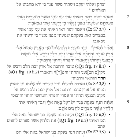
יצחק
ואלהי
יעקב
ויסתיר
משה
פניו
כי
ירא
מהביט
אל
האלהים
*
7
וַיֹּ֣אמֶר
יְהוָ֔ה
רָאֹ֥ה
רָאִ֛יתִי
אֶת־
עֳנִ֥י
עַמִּ֖י
אֲשֶׁ֣ר
בְּמִצְרָ֑יִם
וְאֶת־
צַעֲקָתָ֤ם
שָׁמַ֙עְתִּי֙
מִפְּנֵ֣י
נֹֽגְשָׂ֔יו
כִּ֥י
יָדַ֖עְתִּי
אֶת־
מַכְאֹבָֽיו׃
(
Ex SP
3
,
7
)
ויאמר
יהוה
ראו
ראיתי
את
עני
עמי
אשר
במצרים
ואת
צעקתם
שמעתי
מפני
נגשיו
כי
ידעתי
את
מכאובו
8
וָאֵרֵ֞ד
לְהַצִּיל֣וֹ ׀
מִיַּ֣ד
מִצְרַ֗יִם
וּֽלְהַעֲלֹתוֹ֮
מִן־
הָאָ֣רֶץ
הַהִוא֒
אֶל־
אֶ֤רֶץ
טוֹבָה֙
וּרְחָבָ֔ה
אֶל־
אֶ֛רֶץ
זָבַ֥ת
חָלָ֖ב
וּדְבָ֑שׁ
אֶל־
מְק֤וֹם
הַֽכְּנַעֲנִי֙
וְהַ֣חִתִּ֔י
וְהָֽאֱמֹרִי֙
וְהַפְּרִזִּ֔י
וְהַחִוִּ֖י
וְהַיְבוּסִֽי׃
(
4Q1
frg. 19 ii
,
1
)
טובה
ורחבה
אל
ארץ
זבת
חלב
ודבש
אל
(
4Q1
frg. 19 ii
,
2
)
מקו[ם
הכ]נ֯עני
והחתי
והפ
[
ר
]
ז֯י
והאמרי
החוי
הגרגשי
והיבוסי
(
Ex SP
3
,
8
)
וארדה
להצילו
מיד
מצרים
ולהעלותו
מן
הארץ
ההיא
אל
ארץ
טובה
ורחבה
אל
ארץ
זבת
חלב
ודבש
אל
מקום
הכנעני
החתי
והאמרי
והפרזי
והגרגשי
והחוי
והיבוסי
9
וְעַתָּ֕ה
הִנֵּ֛ה
צַעֲקַ֥ת
בְּנֵי־
יִשְׂרָאֵ֖ל
בָּ֣אָה
אֵלָ֑י
וְגַם־
רָאִ֙יתִי֙
אֶת־
הַלַּ֔חַץ
אֲשֶׁ֥ר
מִצְרַ֖יִם
לֹחֲצִ֥ים
אֹתָֽם׃
(
4Q1
frg. 19 ii
,
2
)
ועתה
הנה
צעקת֯
בני
ישראל
באה
אלי
(
4Q1
frg. 19 ii
,
3
)
וגם
ראיתי
את
הלחץ
אשר
מצרים
לחצים
אתם
(
Ex SP
3
,
9
)
ועתה
הנה
צעקת
בני
ישראל
באה
אלי
וגם