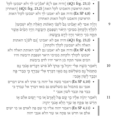
(
4Q1
frg. 23
,
1
)
[והיה
אם
ל]א֯
י֯אמ֯[ינו
לך
ולא
ישמעו
לקל
(
4Q1
frg. 23
,
2
)
האת
הראשון
והאמינו
לקל
האת]
[האחרון
(
Ex SP
4
,
8
)
והיה
אם
לא
יאמנו
לך
ולא
ישמעו
לקול
האות
הראישון
והאמנו
לקול
האות
האחרון
9
וְהָיָ֡ה
אִם־
לֹ֣א
יַאֲמִ֡ינוּ
גַּם֩
לִשְׁנֵ֨י
הָאֹת֜וֹת
הָאֵ֗לֶּה
וְלֹ֤א
יִשְׁמְעוּן֙
לְקֹלֶ֔ךָ
וְלָקַחְתָּ֙
מִמֵּימֵ֣י
הַיְאֹ֔ר
וְשָׁפַכְתָּ֖
הַיַּבָּשָׁ֑ה
וְהָי֤וּ
הַמַּ֙יִם֙
אֲשֶׁ֣ר
תִּקַּ֣ח
מִן־
הַיְאֹ֔ר
וְהָי֥וּ
לְדָ֖ם
בַּיַּבָּֽשֶׁת׃
(
4Q1
frg. 23
,
2
)
והיה
אם
לא
יאמינו
]גם
לש֯[ני
האתות
האלה
ולא
ישמעון
לקלך
ולקחת]
(
Ex SP
4
,
9
)
והיה
אם
לא
יאמנו
גם
לשני
האותת
האלה
ולא
ישמעו
לקולך
ולקחת
ממימי
היאר
ושפכת
היבשה
והיו
המים
אשר
תקח
מן
היאר
יהיו
לדם
ביבשת
10
וַיֹּ֨אמֶר
מֹשֶׁ֣ה
אֶל־
יְהוָה֮
בִּ֣י
אֲדֹנָי֒
לֹא֩
אִ֨ישׁ
דְּבָרִ֜ים
אָנֹ֗כִי
גַּ֤ם
מִתְּמוֹל֙
גַּ֣ם
מִשִּׁלְשֹׁ֔ם
גַּ֛ם
מֵאָ֥ז
דַּבֶּרְךָ
אֶל־
עַבְדֶּ֑ךָ
כִּ֧י
כְבַד־
פֶּ֛ה
וּכְבַ֥ד
לָשׁ֖וֹן
אָנֹֽכִי׃
(
Ex SP
4
,
10
)
ויאמר
משה
אל
יהוה
בי
אדני
לא
איש
דברים
אנכי
גם
מתמול
גם
משלשום
גם
מאז
דברך
אל
עבדך
כי
כבד
פה
וכבד
לשון
אנכי
*
11
וַיֹּ֨אמֶר
יְהוָ֜ה
אֵלָ֗יו
מִ֣י
שָׂ֣ם
פֶּה֮
לָֽאָדָם֒
א֚וֹ
מִֽי־
יָשׂ֣וּם
אִלֵּ֔ם
א֣וֹ
חֵרֵ֔שׁ
א֥וֹ
פִקֵּ֖חַ
א֣וֹ
עִוֵּ֑ר
הֲלֹ֥א
אָנֹכִ֖י
יְהוָֽה׃
(
Ex SP
4
,
11
)
ויאמר
יהוה
אליו
מי
שם
פה
לאדם
או
מי
ישים
אלם
או
חרש
או
פקח
או
עור
הלא
אנכי
יהוה