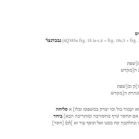
ם
נבכדנצר֯
[שפת
ה[מקדש
]ק
ומ[שפת
טהרת
ה[מקדש
א
יעמוד
כול
ומי
יצדק
במשפטו
ובלו]
א
סליחה
אם
תחסר
טרף
מחסורכה
ומותריכה
הבא]
ביחד
ונחלתכה
קח
ממנו
ואל
תוסף
עוד
וא
]ת֯ם֯
[
חסר
]