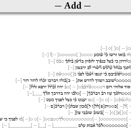
Add
]
--
[
]○
]○[
--
]○
ח֯ו
ב֯ואו
ורשו
כ֯י֯
ש֯ומע
○○○○[
]○○○○○○[
--]ו֯
[
--
]
○י֯רויון
כי
ב֯צל
כנפ֯יך
יח֯ס֯יון
בד֯ש֯ן
ב֯ית֯ך֯
○ב֯מ֯
[
--
]
י֯תנך
בנ֯ח֯ל
ע֯ד֯נ֯י֯ם
ו֯י֯ש֯רי
ל֯ב
ירבצון
[
--
]
○○○י֯ס֯ו֯ב֯יבם
כ֯י
ינגפו
ו֯ש֯ב֯ו֯
לפנ֯י
כ֯[]○○○ש֯מ
[
--
]
○○○○○י֯שובב
ויצווך
לדרש
את[
--
כ]ב֯וד֯ו
ויברכו
זכ֯ר֯ו
לדור
דור
[
--
]
סוד
אלוהי
רום
וי○○○○נ֯ו֯דב֯ב֯○[
--
]○ב֯
יהיו
ו֯ב֯י֯ד֯ו֯
ירפא
וח֯י֯ו֯[
--]
○○○וית֯נ֯ך
עוז
רב֯
ויבר֯כ֯ך֯[
--
]○לב֯ו
יהיו
בדרכך
תל֯ך֯
___
[
--
]
○י֯○נ֯וכ֯○[
--]○
○[--
]○נו
יענונו
כ֯י
כצל
לפניך
מעט
[
--
]
[
]ל֯[--
]כ○○ית
[
פ
]
לל[ו
ל]מ֯כון
שבת֯
[
ו
]
ויבר֯כ֯[ם
--]
[
]○[]צ[]○[
--
]ב֯שוב֯
שוב֯בי
צון֯[
--]
[
]○○○○○○○○○[
--]○○○○○○○○○○ל֯ך֯○○ב○○[
--]○
○[--
]מ֯ו
לפניך
כי
ש
[
]○○○○○○○○ל֯כ֯ל
א֯בות
עלם
_________[
--
]__[
--
]________[
--]