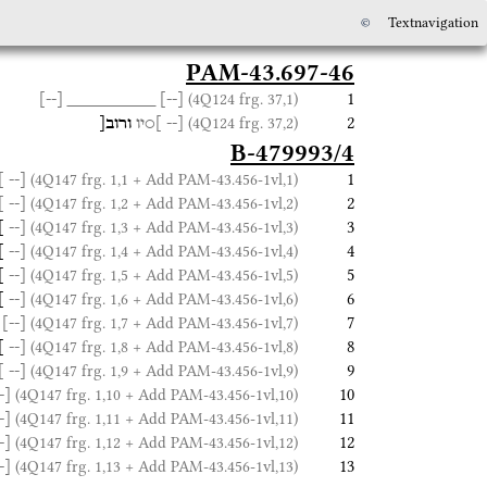
©
Textnavigation
PAM-43.697-46
1
(4Q124 frg. 37,1)
]
--
[
_________
]
--
[
2
(4Q124 frg. 37,2)
[--
]○יו
ורוב[
B-479993/4
1
(4Q147 frg. 1,1 + Add PAM-43.456-1vl,1)
[
[--
2
(4Q147 frg. 1,2 + Add PAM-43.456-1vl,2)
[--
]
3
(4Q147 frg. 1,3 + Add PAM-43.456-1vl,3)
[--
]
4
(4Q147 frg. 1,4 + Add PAM-43.456-1vl,4)
[--
]
5
(4Q147 frg. 1,5 + Add PAM-43.456-1vl,5)
[--
]
6
(4Q147 frg. 1,6 + Add PAM-43.456-1vl,6)
[--
]
7
(4Q147 frg. 1,7 + Add PAM-43.456-1vl,7)
]
--
[
8
(4Q147 frg. 1,8 + Add PAM-43.456-1vl,8)
[--
]
9
(4Q147 frg. 1,9 + Add PAM-43.456-1vl,9)
[--
]
10
(4Q147 frg. 1,10 + Add PAM-43.456-1vl,10)
--
11
(4Q147 frg. 1,11 + Add PAM-43.456-1vl,11)
--
12
(4Q147 frg. 1,12 + Add PAM-43.456-1vl,12)
--
13
(4Q147 frg. 1,13 + Add PAM-43.456-1vl,13)
--