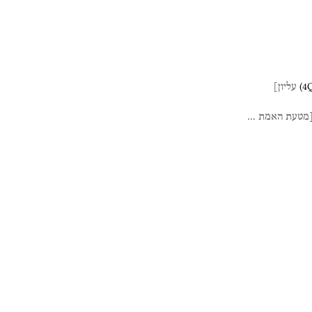
(
4
עליון]
מטעת
האמת
…