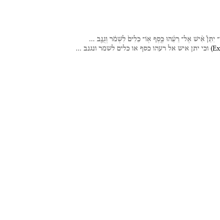
י־
יִתֵּן֩
אִ֨ישׁ
אֶל־
רֵעֵ֜הוּ
כֶּ֤סֶף
אֽוֹ־
כֵלִים֙
לִשְׁמֹ֔ר
וְגֻנַּ֖ב
…
(
Ex
וכי
יתן
איש
אל
רעהו
כסף
או
כלים
לשמר
ונגנב
…