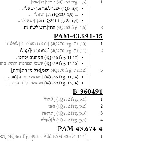
1
(4Q263 frg. 1,5)
ו]כ֯ן
י֯
[
ש
]
אל֯ו֯[
(
1QS
6
,
4
)
ישבו
לפניו
וכן
ישאלו
…
(
4Q258
2
,
8
)
…
וכן
ישאלו
…
(
4Q261
frg. 2a-c
,
4
)
וכן
]ישא[לו
…
2
(4Q263 frg. 1,6)
התי]רוש
לשת֯[ות
PAM-43.691-15
1
(4Q270 frg. 7 ii,10)
[כחרת
ושלים
מ]ש֯פט֯[ו
2
(4Q270 frg. 7 ii,11)
]ה֯מחנות
י[קהלו
(
4Q266
frg. 11
,
17
)
המחנות
יקהלו
…
(
4Q269
frg. 16
,
15
)
יושבי
המחנות
יקהלו
בחו
3
(4Q270 frg. 7 ii,12)
ושמ]אול
מן
הת
[
ורה
]
(
4Q266
frg. 11
,
18
)
[ושמאול
מן
ה]ת֯ורה
…
(
4Q269
frg. 16
,
16
)
ושמאול
מן
התורה
…
B-360491
1
(4Q282 frg. p,1)
]א֯קוה֯
2
(4Q282 frg. p,2)
ואני
3
(4Q282 frg. p,3)
]תראה
4
(4Q282 frg. p,4)
ל]מ֯עלה
PAM-43.674-4
1
(4Q365 frg. 39,1 + Add PAM-43.691-11,1)
[ונא