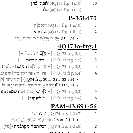
10
(4Q148 frg. 1r,10)
י֯ת֯בונן
ב֯חן
11
(4Q148 frg. 1r,11)
סלח
B-358470
1
(4Q157 frg. 1 ii,10)
וינסכ[ון
2
(4Q157 frg. 1 ii,11)
אדמתא[
(
Hi
5
,
6
)
אָ֑וֶן
וּ֝מֵאֲדָמָ֗ה
לֹא־
יִצְמַ֥ח
עָמָֽל׃
4Q173a-frg.1
1
(4Q173 frg. 5,1)
[--
ע]ב֯רו
מ֯○○[
--]
2
(4Q173 frg. 5,2)
[--
]ב֯ית
מכשול[
--]
3
(
(4Q173 frg. 5,3)
[--
עד
קרנ]ות
המזבח
י○[או
יב
4
(4Q173 frg. 5,4)
[--
זה]
השער
לאל
צדי֯[קים
יבא
(
4Q84
frg. 30 ii+32 i+33-3
,
9
)
[זה
השער
]ל[
(
Ps
118
,
20
)
זֶֽה־
הַשַּׁ֥עַר
לַיהוָ֑ה
צַ֝דִּיקִ֗ים
יָבֹ֥אוּ
בֽוֹ׃
5
)
(
(4Q173 frg. 5,5)
[--
נ]ק֯ובי
שמות
וחרו
מר]חיבי
6
(4Q173 frg. 5,6)
[--
]ל
ליעקו֯ב֯[
--]
PAM-43.691-56
1
(4Q174 frg. 1-2 i,7)
והניחותי
(
2 Sam
7
,
11
)
עַל־
עַמִּ֣י
יִשְׂרָאֵ֔ל
וַהֲנִיחֹ֥תִי
…
2
)
(
(4Q174 frg. 1-2 i,8)
לכלותמה֯
מקרב֯מה
]מה