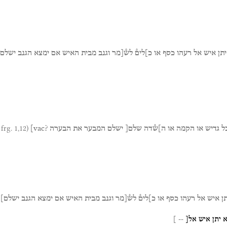
יתן
איש
אל
רעהו
כסף
או
כ]לים̊
לש̊[מר
וגנב
מבית
האיש
אם
ימצא
הגנב
ישלם]
(4Q366 frg. 1,12)
ל
גדיש
או
הקמה
או
ה]ש̊דה
שלם[
ישלם
המבער
את
הבערה
?vac]
ן
איש
אל
רעהו
כסף
או
כ]לים̊
לש̊[מר
וגנב
מבית
האיש
אם
ימצא
הגנב
ישלם]
א
יתן
איש
אל[
-- ]