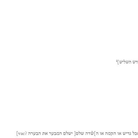
דש
השליש]י֯
כל
גדיש
או
הקמה
או
ה]ש̊דה
שלם[
ישלם
המבער
את
הבערה
?vac]