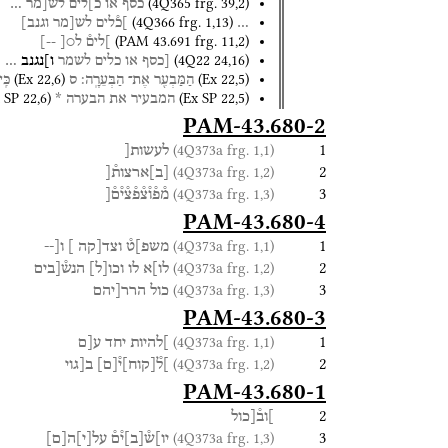
(
4Q365
frg. 39
,
2
)
כסף
או
כ]לים̊
לש̊[מר
…
(
4Q366
frg. 1
,
13
)
…
]כ֯לים
לש[מר
וגנב]
(
PAM 43.691
frg. 11
,
2
)
]לים֯
ל○[
--]
(
4Q22
24
,
16
)
[כסף
או
כלים
לשמר
ו]נגנב
…
(
Ex
22
,
6
)
(
Ex
22
,
5
)
הַמַּבְעִ֖ר
אֶת־
הַבְּעֵרָֽה׃
ס
כִּֽ
 SP
22
,
6
)
(
Ex SP
22
,
5
)
המבעיר
את
הבערה
*
PAM-43.680-2
1
(4Q373a frg. 1,1)
לעשות[
2
(4Q373a frg. 1,2)
[
ב
]
ארצות֯[
3
(4Q373a frg. 1,3)
מ֯פ֯ו֯צ֯פ֯צ֯י֯ם֯[
PAM-43.680-4
1
(4Q373a frg. 1,1)
משפ]ט֯
וצד[קה
]
ו[--
2
(4Q373a frg. 1,2)
לו]א
לו
וכו
[
ל
]
הנש֯[בים
3
(4Q373a frg. 1,3)
כול
הרר[יהם
PAM-43.680-3
1
(4Q373a frg. 1,1)
]להיות
יחד
ע[ם
2
(4Q373a frg. 1,2)
]ל֯
[
קוח
]
י֯
[
ם
]
ב[גוי
PAM-43.680-1
2
]וב֯[כול
3
(4Q373a frg. 1,3)
יו]ש֯
[
ב
]
י֯ם֯
על
[
י
]
ה
[
ם
]