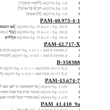
4
(4Q373a frg. 1,4)
]ו֯י֯ד֯ברו
בדב
[
רי
]
5
(4Q373a frg. 1,5)
לגד]ף֯
ע֯ל
אוה
[
ל
]
6
(4Q373a frg. 1,6)
]ל
[
הכעיס
]
PAM-40.975-4-1
2
(4Q385a frg. 18 ia-c,3 + frg. 18c,2)
]ע֯ם
השבאי
3
(4Q385a frg. 18 ia-c,4 + frg. 18c,3 + frg. 18b,2)
(4Q385a frg. 18 ia-c,4 + frg. 18c,3)
[
ע
]
ד֯
4
(4Q385a frg. 18 ia-c,5 + frg. 18c,4)
א]לה֯ים
PAM-42.717-X
1
(4Q397 frg. 6-13,-1 + Add B-358388,1)
חו]ק
ומ
2
(4Q397 frg. 6-13,0 + Add B-358388,2)
]לטהרת
B-358388
1
(4Q397 frg. 6-13,-1 + Add PAM-42.717-X,1)
חו
2
(4Q397 frg. 6-13,0 + Add PAM-42.717-X,2)
]ל
PAM-43.674-7
1
(4Q416 frg. 2 i,10)
[על
חטאותכה
כי
לפני
אפו
לו
2
(4Q416 frg. 2 i,11)
[איכה
יצדק
כול
אביון
ואתה
3
(4Q416 frg. 2 i,12)
[אם
תותיר
הובל
למחוז
חפצו
PAM_41.410_9a
1