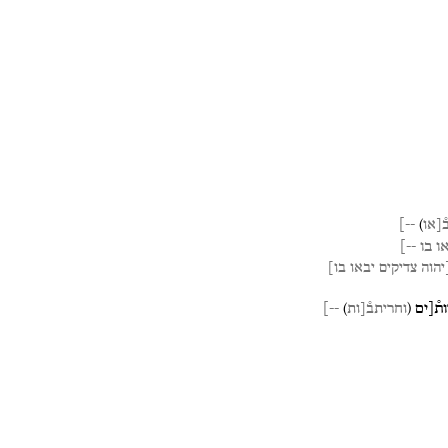
)
--]
֯[או
ו
בו
--]
יהוה
צדיקים
יבאו
בו]
)
(
ת֯[ים
--]
וחריתב֯[ות