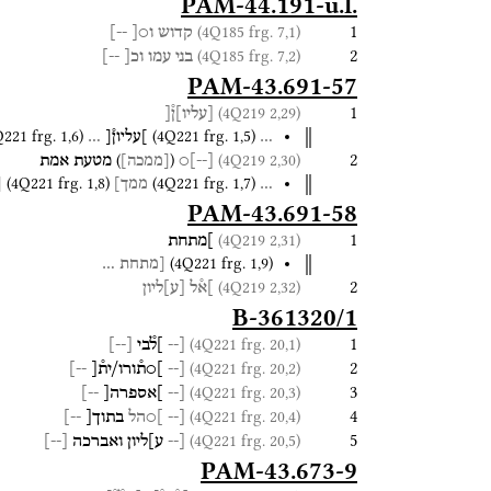
PAM-44.191-u.l.
1
(4Q185 frg. 7,1)
קדוש
ו○[
--]
2
(4Q185 frg. 7,2)
בני
עמו
וכ[
--]
PAM-43.691-57
1
(4Q219 2,29)
[
עליו
]
ן֯[
Q221
frg. 1
,
6
)
(
4Q221
frg. 1
,
5
)
…
]עליון֯[
…
2
)
(
(4Q219 2,30)
[
--
]
○
מטעת
אמת
[
ממכה
]
(
4Q221
frg. 1
,
8
)
(
4Q221
frg. 1
,
7
)
…
ממך]
[
PAM-43.691-58
1
(4Q219 2,31)
]מתחת
(
4Q221
frg. 1
,
9
)
[מתחת
…
2
(4Q219 2,32)
]א֯ל
[
ע
]
ליון
B-361320/1
1
(4Q221 frg. 20,1)
[--
]ל֯בי
[
--
]
2
(4Q221 frg. 20,2)
[--
]○ת֯ורו/ית֯[
--]
3
(4Q221 frg. 20,3)
[--
]אספרה[
--]
4
(4Q221 frg. 20,4)
[--
]○הל
בתוך[
--]
5
(4Q221 frg. 20,5)
[--
ע]ליון
ואברכה
[
--
]
PAM-43.673-9