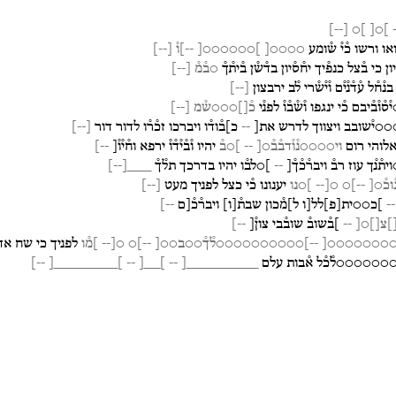
]
--
[
]○
]○[
ואו
ורשו
כ֯י֯
ש֯ומע
○○○○[
]○○○○○○[
--]ו֯
[
--
]
ון
כי
ב֯צל
כנפ֯יך
יח֯ס֯יון
בד֯ש֯ן
ב֯ית֯ך֯
○ב֯מ֯
[
--
]
בנ֯ח֯ל
ע֯ד֯נ֯י֯ם
ו֯י֯ש֯רי
ל֯ב
ירבצון
[
--
]
ס֯ו֯ב֯יבם
כ֯י
ינגפו
ו֯ש֯ב֯ו֯
לפנ֯י
כ֯[]○○○ש֯מ
[
--
]
○י֯שובב
ויצווך
לדרש
את[
--
כ]ב֯וד֯ו
ויברכו
זכ֯ר֯ו
לדור
דור
[
--
]
לוהי
רום
וי○○○○נ֯ו֯דב֯ב֯○[
--
]○ב֯
יהיו
ו֯ב֯י֯ד֯ו֯
ירפא
וח֯י֯ו֯[
--]
ת֯נ֯ך
עוז
רב֯
ויבר֯כ֯ך֯[
--
]○לב֯ו
יהיו
בדרכך
תל֯ך֯
___
[
--
]
וכ֯○[
--]○
○[--
]○נו
יענונו
כ֯י
כצל
לפניך
מעט
[
--
]
--
]כ○○ית
[
פ
]
לל[ו
ל]מ֯כון
שבת֯
[
ו
]
ויבר֯כ֯[ם
--]
]צ[]○[
--
]ב֯שוב֯
שוב֯בי
צון֯[
--]
]○○○○○○○○
--]○○○○○○○○○○ל֯ך֯○○ב○○[
--]○
○[--
]מ֯ו
לפניך
כי
שח
אדם
○○○○○○ל֯כ֯ל
א֯בות
עלם
_________[
--
]__[
--
]________[
--]