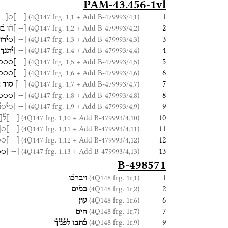
PAM-43.456-1vl
1
(4Q147 frg. 1,1 + Add B-479993/4,1)
--
]○[
[--
2
(4Q147 frg. 1,2 + Add B-479993/4,2)
[--
]ח֯ו
ב֯
3
(4Q147 frg. 1,3 + Add B-479993/4,3)
[--
]○י֯רוי
4
(4Q147 frg. 1,4 + Add B-479993/4,4)
[--
]י֯תנך
5
(4Q147 frg. 1,5 + Add B-479993/4,5)
[--
]○○○י֯
6
(4Q147 frg. 1,6 + Add B-479993/4,6)
[--
]○○○○
7
(4Q147 frg. 1,7 + Add B-479993/4,7)
[
--
]
סוד
א
8
(4Q147 frg. 1,8 + Add B-479993/4,8)
[--
]○○○וי
9
(4Q147 frg. 1,9 + Add B-479993/4,9)
[--
]○י֯○נ֯
10
(4Q147 frg. 1,10 + Add B-479993/4,10)
[--
]ל֯[
11
(4Q147 frg. 1,11 + Add B-479993/4,11)
[--
]○[
12
(4Q147 frg. 1,12 + Add B-479993/4,12)
○[
[--
13
(4Q147 frg. 1,13 + Add B-479993/4,13)
[--
]○○
B-498571
1
(4Q148 frg. 1r,1)
ויברכ֯ו
2
(4Q148 frg. 1r,2)
במ֯ים
6
(4Q148 frg. 1r,6)
עון
7
(4Q148 frg. 1r,7)
הים
9
(4Q148 frg. 1r,9)
כ֯תבו
לפ֯נ֯י֯ך֯