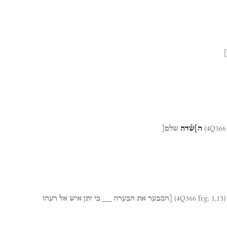
ה]ש֯דה
שלם[
(4Q366 frg. 1,13)
[המבער
את
הבערה
__
כי
יתן
איש
אל
רעהו