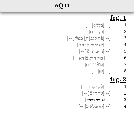
6Q14
frg. 1
1
[--
]בלל֯○[
--]
2
[--
]מן
די
○[
--]
3
[--
]פ֯ה
לגב
[
ה
]
כפיל֯[
--]
4
[--
]יא
יפוק
מן
א○[
--]
5
[--
]ה
יבדה
ע֯[
--]
6
[
--
]
כול
חות
ב֯[רא
--]
7
[--
]עמי֯ן
מן
○[
--]
8
[--
]יא[
--]
frg. 2
1
[--
]ע֯ק
יקום
[
--
]
2
[--
]עד
די
כ֯[
--]
3
[--
א]ב֯ל
ובכי
[
--
]
4
[--
]○○ב֯לא֯
כ֯[
--]