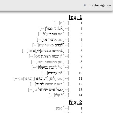
©
Textnavigation
frg. 1
1
--]
]○[
[--
2
[--
]א֯לוהי
הכול[
--]
3
[--
]○ה
ויוסד
ע[ל
--]
4
[--
]○○
אוצרות○[
--]
5
[--
]ל֯בדם
כאשר
עש[
--]
6
[--
]ב֯חרתה
מבני
א
[
לי
]
ם
ו○[
--]
7
[--
]ה֯
ובנוח
רציתה
מ○[
--]
8
[--
]○ק
התמותה
ות○[
--]
9
[--
]○ל
להבין
במעש֯[י
--]
10
[--
]ב֯ת
עבודת[
--]
11
)
(
[--
]○○
[
להו
]
ד֯יע
נסתר[
--]
נסתר[ות
12
[--
]בשנה
תצוהו
להזד[
--]
13
[--
]לכול
איש
ישראל
○[
--]
14
[--
]ל
עלי[
--]
frg. 2
1
[--
]○כין