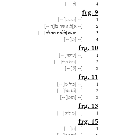
4
[--
]ל֯[
--]
frg. 9
1
--]
]○○○[
[--
2
[--
א]ת֯
אשר
צו֯[ה
--]
3
[--
המש]פ֯ט֯ים
האלה[
--]
4
--]
]○[
[--
frg. 10
1
[--
]עושי[
--]
2
[--
]○ה
בפי[
--]
3
[--
]ל֯[
--]
frg. 11
1
[--
]כול
○[
--]
2
[--
]ו֯א
אל[
--]
3
[--
]הו○[
--]
frg. 13
1
[--
]○
לוא[
--]
frg. 15
1
--]
]○[
[--