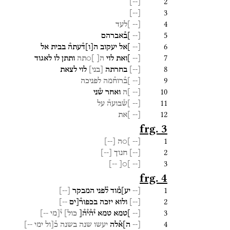
2
]
--
[
3
]
--
[
4
[--
]לעד
5
[--
]ב֯אברהם
6
[--
]אל
יעקוב
ה
[
ו
]
ד֯עתה֯
בבית
אל
7
[--
]ואת
לוי
ה
[
]
○תה
ותתן
לו
לאגוד
8
[
--
]
בחרתה
[
בני
]
לוי
לצאת
9
[--
]ב֯רוח֯מה
לפניכה
10
[--
]ה
ואחר
ש֯ני
11
[--
]ש֯בועה֯
על
12
[--
]את
frg. 3
1
[--
]○ה
[
--
]
2
[
--
]
חנוך
[
--
]
3
--]
]○[
[--
frg. 4
1
[--
יע]מ֯וד
ל֯פני
המבקר
[
--
]
2
[
--
]
ולוא
יזכה
בכפור֯[ים
--]
3
[--
]טמא
טמא
י֯ה֯י֯ה֯[
כול]
י֯[מי
--]
4
[--
ה]א֯לה
יעשו
שנה
בשנה
כ֯[ול
ימי
--]