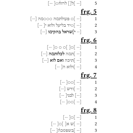
5
[--
]ל[]
לרוח֯○[
--]
frg. 5
1
[--
]○
פעולתמה
○○○מה
[
--
]
2
[--
]○יד
בליעל
ולוא
י[
--]
3
[--
י]שראל
בהקימו
[
--
]
frg. 6
1
--]
○[
○
]○
]○[
[--
2
[--
]תמה
לכלותמה
[
--
]
3
[--
]תיכה
ואם
לוא
[
--
]
4
[--
]ולוא
ה[
--]
frg. 7
1
--]
]○○[
[--
2
[--
]ודש
[
--
]
3
[
--
]
לבני[
--]
4
--]
]○○[
[--
frg. 8
1
--]
]○[
[--
2
[--
]ש
א[
]○[
--]
3
[--
]בשפטכה֯[
--]