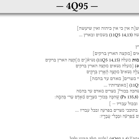
4Q95
ש[ה
אין
כי
אין
כיהוה
ואין
שיעשה]
(
11Q5
14
,
13
)
ה
בשמים
ובארץ
…
רֶץ
ים
[מקצה
הארץ
ברקים]
(
11Q5
14
,
15
)
מות
מעלה
נשיא֯[ים
מ]קצה
הארץ
ברקים
(
4
[מעלה
נשאים
מקצה
הארץ
ברקים
ֲלֶ֣ה
נְשִׂאִים֮
מִקְצֵ֢ה
הָ֫אָ֥רֶץ
בְּרָקִ֣ים
י
מצרים[
מאדם
עד
בהמה]
(
11Q
[מאוצרותיו
…
הכה
בכורי֯[
מצרים
מאדם
עד
בהמה
(
Ps
135
,
8
)
שֶֽׁ֭הִכָּה
בְּכוֹרֵ֣י
מִצְרָ֑יִם
מֵ֝אָדָ֗ם
עַד־
בְּהֵמָֽה׃
ובכול
עבדיו
--
]
בתוככי
מצרים
בפרעה
ובכל
עבדיו
…
ִם
בְּ֝פַרְעֹ֗ה
וּבְכָל־
עֲבָדָֽיו׃
(
4Q92
1
,
4
)