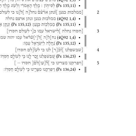
מלכים
עצומים
את
סיחון
מלך
ה֯
[
א
(
Ps
135
,
11
)
לְסִיח֤וֹן ׀
מֶ֤לֶךְ
הָאֱמֹרִ֗י
וּ֭לְעוֹג
מֶ֣לֶךְ
הַ
2
[ממלכות
כנען
]ו֯נתן
אר֯צ֯ם֯
נחל[ה
]ל[נו
כי
לעולם
(
4Q92
1
,
4
)
ממלכות
כנען
ונתן
ארצם
נחלה
(
Ps
135
,
12
)
(
Ps
135
,
11
)
מַמְלְכ֥וֹת
כְּנָֽעַן׃
וְנָתַ֣ן
אַ
3
[חסדו
נחלה
]לישראל
עמו
כ[י
לעולם
חסדו]
(
4Q92
1
,
4
)
נח]ל[ה
]ל
[
י
]
ש֯ר֯אל
עמו
יהוה
שמך
(
Ps
135
,
12
)
נַ֝חֲלָ֗ה
לְיִשְׂרָאֵ֥ל
עַמּֽוֹ׃
4
[שבשפלנו
]ז֯כ֯
[
ר
]
לנו
כי
לעו֯[לם
חסדו]
(
Ps
136
,
23
)
שֶׁ֭בְּשִׁפְלֵנוּ
זָ֣כַר
לָ֑נוּ
כִּ֖י
לְעוֹלָ֣ם
חַסְדּֽוֹ׃
5
[ויפרקנו
מצרינו
כי
]ל֯
[
עו
]
לם֯[
חסדו
--
]
(
Ps
136
,
24
)
וַיִּפְרְקֵ֥נוּ
מִצָּרֵ֑ינוּ
כִּ֖י
לְעוֹלָ֣ם
חַסְדּֽוֹ׃