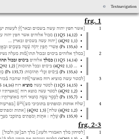
©
Textnavigation
frg. 1
1
[אשר
חפץ
יהוה
עשה
בשמים
ובאר]ץ֯
לעשות
יע
(
11Q5
14
,
12
)
מכול
אלוהים
אשר
חפץ
יהוה
עש
(
4Q92
1
,
1
)
[יהוה
עשה
בשמים
ובארץ
…
(
Ps
135
,
6
)
אֲשֶׁר־
חָפֵ֥ץ
יְהוָ֗ה
עָ֫שָׂ֥ה
בַּשָּׁמַ֥יִם
וּבָאָ֑
2
[כמלך
אלוהים
בימים
ובכול
תהו]מ֯ות
מעלה
נשיא
(
11Q5
14
,
14
)
כמלך
אלוהים
בימים
ובכול
תהו
Q92
1
,
2
)
(
4Q92
1
,
1
)
…
בימים
ובכל
תהומות]
(
Ps
135
,
7
)
(
Ps
135
,
6
)
בַּ֝יַּמִּ֗ים
וְכָל־
תְּהוֹמֽוֹת׃
מַֽע
3
[למטר
עשה
מוציא
רוח
מאוצר]ו֯תיו
שהכה
ב֯כור
5
14
,
16
)
(
11Q5
14
,
15
)
למטר
עשה
מוציא
רוח
(
4Q92
1
,
2
)
למטר
עשה
מוצא
רוח
]מאצרתיו
ש
(
Ps
135
,
7
)
לַמָּטָ֣ר
עָשָׂ֑ה
מֽוֹצֵא־
ר֝וּחַ
מֵאֽוֹצְרוֹתָֽיו׃
4
[שלח
אותות
ומופתים
בתוכיכי
מצ]ר֯י֯ם֯
[בפרעוה
(
4Q92
1
,
3
)
(
4Q92
1
,
2
)
שלח]
[אתות
ומפתים
(
Ps
135
,
9
)
שָׁלַ֤ח ׀
אֹת֣וֹת
וּ֭מֹפְתִים
בְּתוֹכֵ֣כִי
מִצְרָ֑י
frg. 2-3
1
[לסיחון
מלך
האמורי
ולעוג]
מלך
הב[שן
ולכול]
(
4Q92
1
,
3
)