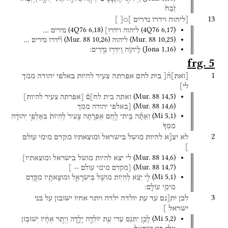
זֶ֙בַח֙
13
[ליהוה
וידרו
נדרים
]○[
]
(
4Q76
6
,
18
)
(
4Q76
6
,
17
)
ליהוה
וידרו]
נדרים
…
(
Mur. 88
10
,
26
)
(
Mur. 88
10
,
25
)
ליהוה
ו֯י֯דרו
נדרים
…
(
Jona
1
,
16
)
לַֽיהוָ֔ה
וַֽיִּדְּר֖וּ
נְדָרִֽים׃
frg. 5
1
[
ואת
]
ה֯[
בית
לחם
אפרתה
צעיר
להיות
באלפי
יהודה
ממך
לי]
(
Mur. 88
14
,
5
)
ואתה
בית
לח]ם֯
[אפרתה
צעיר
להיות]
(
Mur. 88
14
,
6
)
[באלפי
יהודה
ממך
(
Mi
5
,
1
)
וְאַתָּ֞ה
בֵּֽית־
לֶ֣חֶם
אֶפְרָ֗תָה
צָעִיר֙
לִֽהְיוֹת֙
בְּאַלְפֵ֣י
יְהוּדָ֔ה
מִמְּךָ֙
2
לא
יצ[א
להיות
מושל
בישראל
ומוצאתיו
מקדם
מימי
עולם
]
(
Mur. 88
14
,
6
)
לי
יצא
להיות
מושל
בישראל
ומוצאתיו]
(
Mur. 88
14
,
7
)
[מקדם
מימי
עולם
--
]
(
Mi
5
,
1
)
לִ֣י
יֵצֵ֔א
לִֽהְי֥וֹת
מוֹשֵׁ֖ל
בְּיִשְׂרָאֵ֑ל
וּמוֹצָאֹתָ֥יו
מִקֶּ֖דֶם
מִימֵ֥י
עוֹלָֽם׃
3
לכן
ית[נם
עד
עת
יולדה
ילדה
ויתר
אחיו
ישובון
על
בני
ישראל
]
(
Mi
5
,
2
)
לָכֵ֣ן
יִתְּנֵ֔ם
עַד־
עֵ֥ת
יוֹלֵדָ֖ה
יָלָ֑דָה
וְיֶ֣תֶר
אֶחָ֔יו
יְשׁוּב֖וּן