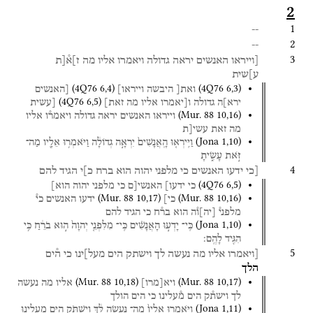
2
1
--
2
--
3
[וייראו
האנשים
יראה
גדולה
ויאמרו
אליו
מה
ז]א֯[ת
ע]שית
(
4Q76
6
,
4
)
(
4Q76
6
,
3
)
ואת[
היבשה
וייראו]
[האנשים
(
4Q76
6
,
5
)
ירא]ה
גדולה
ו[יאמרו
אליו
מה
זאת]
[עשית
(
Mur. 88
10
,
16
)
וייראו
האנשים
יראה
גדולה
ויאמר֯ו
אליו
מה
זאת
עשי[ת
(
Jona
1
,
10
)
וַיִּֽירְא֤וּ
הָֽאֲנָשִׁים֙
יִרְאָ֣ה
גְדוֹלָ֔ה
וַיֹּאמְר֥וּ
אֵלָ֖יו
מַה־
זֹּ֣את
עָשִׂ֑יתָ
4
[כי
ידעו
האנשים
כי
מלפני
יהוה
הוא
ברח
כ]י
הגיד
להם
(
4Q76
6
,
5
)
כי
ידעו]
האנשי[ם
כי
מלפני
יהוה
הוא]
(
Mur. 88
10
,
17
)
(
Mur. 88
10
,
16
)
כי]
ידעו
האנשים
כי֯
מלפני֯
[
יה
]
ו֯ה
הוא
בר֯ח
כי
הגיד
להם
(
Jona
1
,
10
)
כִּֽי־
יָדְע֣וּ
הָאֲנָשִׁ֗ים
כִּֽי־
מִלִּפְנֵ֤י
יְהוָה֙
ה֣וּא
בֹרֵ֔חַ
כִּ֥י
הִגִּ֖יד
לָהֶֽם׃
5
[ויאמרו
אליו
מה
נעשה
לך
וישתק
הים
מעל]ינו
כי
ה֯ים
הלך
(
Mur. 88
10
,
18
)
(
Mur. 88
10
,
17
)
ויא
[
מרו
]
אליו
מה
נעשה
לך
וישת֯ק
הים
מ֯עלינו
כי
הים
הולך
(
Jona
1
,
11
)
וַיֹּאמְר֤וּ
אֵלָיו֙
מַה־
נַּ֣עֲשֶׂה
לָּ֔ךְ
וְיִשְׁתֹּ֥ק
הַיָּ֖ם
מֵֽעָלֵ֑ינוּ