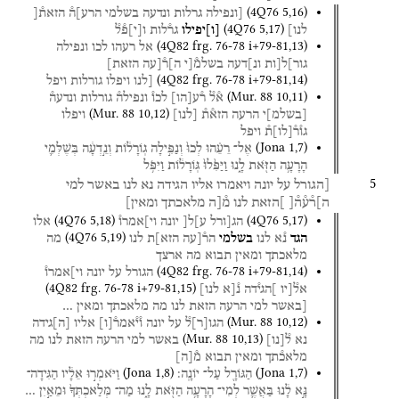
(
4Q76
5
,
16
)
[ונפילה
גרלות
ונדעה
בשלמי
הרע]ה֯
הזאת֯[
(
4Q76
5
,
17
)
לנו]
[
ו
]
יפילו
גר֯לות
ו
[
י
]
פ֯ל֯
(
4Q82
frg. 76-78 i+79-81
,
13
)
אל
רעהו
לכו
ונפילה
גור]ל[ות
ונ]דעה
בשלמ֯[י
ה]ר֯[עה
הזאת]
(
4Q82
frg. 76-78 i+79-81
,
14
)
[לנו
ויפלו
גורלות
ויפל
(
Mur. 88
10
,
11
)
א֯ל֯
ר֯ע
[
הו
]
לכו֯
ונפילה֯
גורלות
ונדעה֯
(
Mur. 88
10
,
12
)
[
בשלמ
]
י
הרעה
הזא֯ת֯
[
לנו
]
ויפלו
גו֯ר֯
[
לו
]
ת֯
ויפל
(
Jona
1
,
7
)
אֶל־
רֵעֵ֗הוּ
לְכוּ֙
וְנַפִּ֣ילָה
גֽוֹרָל֔וֹת
וְנֵ֣דְעָ֔ה
בְּשֶׁלְּמִ֛י
הָרָעָ֥ה
הַזֹּ֖את
לָ֑נוּ
וַיַּפִּ֙לוּ֙
גּֽוֹרָל֔וֹת
וַיִּפֹּ֥ל
5
[הגורל
על
יונה
ויאמרו
אליו
הגידה
נא
לנו
באשר
למי
ה]ר֯ע֯ה֯[
]הזאת
לנו
מ֯[ה
מלאכתך
ומאין]
(
4Q76
5
,
18
)
(
4Q76
5
,
17
)
הג[ורל
ע]ל[
יונה
וי]אמרו֯
אלו
(
4Q76
5
,
19
)
הגד
נ֯א
לנו
בשלמי
הר֯[עה
הזא]ת
לנו
מה
מלאכתך
ומאין
תבוא
מה
ארצך
(
4Q82
frg. 76-78 i+79-81
,
14
)
הגורל
על
יונה
וי]אמרו֯
(
4Q82
frg. 76-78 i+79-81
,
15
)
אל֯[יו
]הגי֯דה
נ֯[א
לנו]
[באשר
למי
הרעה
הזאת
לנו
מה
מלאכתך
ומאין
…
(
Mur. 88
10
,
12
)
הגו
[
ר
]
ל֯
על
יונה
ו֯י֯אמר֯
[
ו
]
אליו
[
ה
]
גידה
(
Mur. 88
10
,
13
)
נא
ל֯
[
נו
]
באשר
למי
הרעה
הזאת
לנו
מה
מלאכ֯תך
ומאין
תבוא
מ֯
[
ה
]
(
Jona
1
,
8
)
(
Jona
1
,
7
)
הַגּוֹרָ֖ל
עַל־
יוֹנָֽה׃
וַיֹּאמְר֣וּ
אֵלָ֔יו
הַגִּידָה־
נָּ֣א
לָ֔נוּ
בַּאֲשֶׁ֛ר
לְמִי־
הָרָעָ֥ה
הַזֹּ֖את
לָ֑נוּ
מַה־
מְּלַאכְתְּךָ֙
וּמֵאַ֣יִן
…