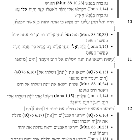
(
Mur. 88
10
,
23
)
נאבדה
בנפש
האיש
(
Jona
1
,
14
)
וַיִּקְרְא֨וּ
אֶל־
יְהוָ֜ה
וַיֹּאמְר֗וּ
אָנָּ֤ה
יְהוָה֙
אַל־
נָ֣א
נֹאבְדָ֗ה
בְּנֶ֙פֶשׁ֙
הָאִ֣ישׁ
10
[הזה
ואל
תתן
עלינו
דם
נקיא
כי
אתה
יהוה
כ]אשר
חפצת֯[
]
(
Mur. 88
10
,
23
)
הזה
ואל
ת֯תן
עלינו
דם
נקי
כי
אתה
יהוה֯
כאשר
חפצת
(
Jona
1
,
14
)
הַזֶּ֔ה
וְאַל־
תִּתֵּ֥ן
עָלֵ֖ינוּ
דָּ֣ם
נָקִ֑יא
כִּֽי־
אַתָּ֣ה
יְהוָ֔ה
כַּאֲשֶׁ֥ר
חָפַ֖צְתָּ
11
[עשית
וישאו
את
יונה
ויטלהו
אל
הים
ויעמד
]הים
[מזעפו
]
(
4Q76
6
,
16
)
(
4Q76
6
,
15
)
וישאו
את
י]ו֯נ֯ה֯[
ויטלהו
אל]
[הים
ויעמד
הים
מזעפו
(
Mur. 88
10
,
24
)
עשית
וישאו
את
יונה
ויטלהו
אל
הים
ויעמד
הים
מזעפו
(
Jona
1
,
15
)
(
Jona
1
,
14
)
עָשִֽׂיתָ׃
וַיִּשְׂאוּ֙
אֶת־
יוֹנָ֔ה
וַיְטִלֻ֖הוּ
אֶל־
הַיָּ֑ם
וַיַּעֲמֹ֥ד
הַיָּ֖ם
מִזַּעְפּֽוֹ׃
12
[וייראו
האנשים
יראה
גדולה
את
יהוה
ויז]בחו
ז֯
[
בח
]
(
4Q76
6
,
17
)
(
4Q76
6
,
16
)
וייראו
האנש]י֯ם
יר
[
אה
]
גדולה
את
יה֯[וה
ויזבחו
זבח
(
Mur. 88
10
,
25
)
וייראו
האנשים
יראה
גדולה
את
יהוה
ויזבח֯ו֯
ז֯בח
(
Jona
1
,
16
)
וַיִּֽירְא֧וּ
הָאֲנָשִׁ֛ים
יִרְאָ֥ה
גְדוֹלָ֖ה
אֶת־
יְהוָ֑ה
וַיִּֽזְבְּחוּ־