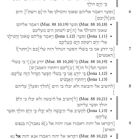
כִּ֥י
הַיָּ֖ם
הוֹלֵ֥ךְ
ק
6
[וסער
ויאמר
אליהם
שאוני
והטילני
אל
הי]ם
וישת
[
הים
מע]ל
[
יכם
]
(
Mur. 88
10
,
19
)
(
Mur. 88
10
,
18
)
וסער
ויאמר
אליהם
שאוני
והטילנ֯י֯
אל
[
ה
]
ים
וי֯שתק
הים
מעליכם
(
Jona
1
,
12
)
(
Jona
1
,
11
)
וְסֹעֵֽר׃
וַיֹּ֣אמֶר
אֲלֵיהֶ֗ם
שָׂא֙וּנִי֙
וַהֲטִילֻ֣נִי
אֶל־
הַיָּ֔ם
וְיִשְׁתֹּ֥ק
הַיָּ֖ם
מֵֽעֲלֵיכֶ֑ם
7
[כי
יודע
אני
כי
בשלי
הסער
הגדול
הזה
עלי]כם
וי
[
חתר
]
ו֯
[
האנשים
]
(
Mur. 88
10
,
20
)
(
Mur. 88
10
,
19
)
כי֯
יודע
א
[
נ
]
י
כי
בשלי
הסער
הגד֯[ול
הז]ה֯
[
ע
]
ליכם
ויחתרו
האנש
[
ים
]
(
Jona
1
,
12
)
כִּ֚י
יוֹדֵ֣עַ
אָ֔נִי
כִּ֣י
בְשֶׁלִּ֔י
הַסַּ֧עַר
הַגָּד֛וֹל
הַזֶּ֖ה
עֲלֵיכֶֽם׃
(
Jona
1
,
13
)
וַיַּחְתְּר֣וּ
הָאֲנָשִׁ֗ים
8
[להשיב
אל
היבשה
ולא
יכלו
כי
הים
]ה֯ולך
וסער֯[
עליהם
]
(
Mur. 88
10
,
21
)
[
ל
]
השיב
אל
ה֯יבשה
ולא
יכלו
כי
הי֯ם֯
הולך
וסער
עליהם
(
Jona
1
,
13
)
לְהָשִׁ֛יב
אֶל־
הַיַּבָּשָׁ֖ה
וְלֹ֣א
יָכֹ֑לוּ
כִּ֣י
הַיָּ֔ם
הוֹלֵ֥ךְ
וְסֹעֵ֖ר
עֲלֵיהֶֽם׃
9
[ויקראו
אל
יהוה
ויאמרו
אנה
יהוה
אל
נ]א֯
נאבד[ה
בנפש
האיש]
(
Mur. 88
10
,
22
)
ויקראו
אל
יהוה
ויאמרו
אנא
יהוה
אל
נא