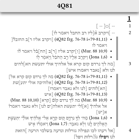
4Q81
1
1
]
--
]○[
--
2
--
]ויקרב
א֯[ליו
רב
החבל
ויאמר
לו]
(
4Q82
frg. 76-78 i+79-81
,
11
)
[ויקרב
אליו
ר]ב
החובל֯[
ויאמר
לו
(
Mur. 88
10
,
9
)
[
ו
]
יקרב
אליו
[
ר
]
ב
[
הח
]
ב֯ל
ויאמר
ל֯ו
(
Jona
1
,
6
)
וַיִּקְרַ֤ב
אֵלָיו֙
רַ֣ב
הַחֹבֵ֔ל
וַיֹּ֥אמֶר
ל֖וֹ
3
[מה
לך
נרדם
קום
קרא
אל
אלהיך
אולי
יתעשת
הא]להים
לנו
ולא
[נאבד
ויאמרו
איש]
(
4Q82
frg. 76-78 i+79-81
,
11
)
מה
לך
נרדם
קום
קרא
אל]
(
4Q82
frg. 76-78 i+79-81
,
12
)
[אלוהיכה
אולי
יתע]שת
[
הא
]
לוהים
[לנו
ולא
נאבד
ויאמרו]
(
4Q82
frg. 76-78 i+79-81
,
13
)
[איש
(
Mur. 88
10
,
10
)
(
Mur. 88
10
,
9
)
מה
ל֯ך
נרדם
קו֯ם֯
[
קרא
]
אל
אלהיך֯
[
א
]
ו֯לי
יתעשת
האלה[ים
לנו]
ולא
נאבד
ויאמרו֯
א
[
יש
]
(
Jona
1
,
6
)
מַה־
לְּךָ֣
נִרְדָּ֑ם
ק֚וּם
קְרָ֣א
אֶל־
אֱלֹהֶ֔יךָ
אוּלַ֞י
יִתְעַשֵּׁ֧ת
(
Jona
1
,
7
)
הָאֱלֹהִ֛ים
לָ֖נוּ
וְלֹ֥א
נֹאבֵֽד׃
וַיֹּאמְר֞וּ
אִ֣ישׁ
4
[אל
רעהו
לכו
ונפילה
גורלות
ונדעה
בשלמי
הרעה
]הזאת
לנו
ויפילו
גו֯[רלות
ויפל]