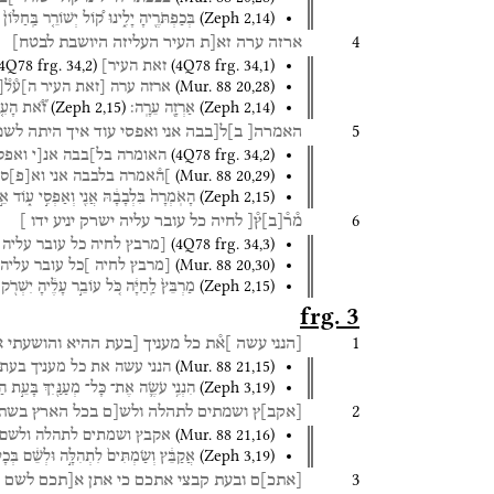
(
Zeph
2
,
14
)
בְּכַפְתֹּרֶ֖יהָ
יָלִ֑ינוּ
ק֠וֹל
יְשׁוֹרֵ֤ר
בַּֽחַלּוֹן֙
4
ארזה
ערה
זא[ת
העיר
העליזה
היושבת
לבטח]
4Q78
frg. 34
,
2
)
(
4Q78
frg. 34
,
1
)
זאת
העיר]
(
Mur. 88
20
,
28
)
ארזה
ערה
[זאת
העיר
ה]ע֯ל֯
[
(
Zeph
2
,
15
)
(
Zeph
2
,
14
)
אַרְזָ֖ה
עֵרָֽה׃
זֹ֞֠את
הָעִ֤
5
האמרה[
ב]ל[בבה
אני
ואפסי
עוד
איך
היתה
לשמ
(
4Q78
frg. 34
,
2
)
האומרה
בל]בבה
אנ[י
ואפס
(
Mur. 88
20
,
29
)
]ה֯אמרה
בלבבה
אני
וא
[
פ
]
סי
(
Zeph
2
,
15
)
הָאֹֽמְרָה֙
בִּלְבָבָ֔הּ
אֲנִ֖י
וְאַפְסִ֣י
ע֑וֹד
אֵ֣
6
מ֯ר֯
[
ב
]
ץ֯[
לחיה
כל
עובר
עליה
ישרק
יניע
ידו
]
(
4Q78
frg. 34
,
3
)
[מרבץ
לחיה
כל
עובר
עליה
(
Mur. 88
20
,
30
)
[מרבץ
לחיה
]כל
עובר
עליה
(
Zeph
2
,
15
)
מַרְבֵּץ֙
לַֽחַיָּ֔ה
כֹּ֚ל
עוֹבֵ֣ר
עָלֶ֔יהָ
יִשְׁרֹ֖ק
frg. 3
1
[הנני
עשה
]א֯ת
כל
מעניך
[בעת
ההיא
והושעתי
א
(
Mur. 88
21
,
15
)
הנני
עשה
את
כל
מעניך
בעת
(
Zeph
3
,
19
)
הִנְנִ֥י
עֹשֶׂ֛ה
אֶת־
כָּל־
מְעַנַּ֖יִךְ
בָּעֵ֣ת
הַ
2
[
אקב
]
ץ
ושמתים
לתהלה
ולש[ם
בכל
הארץ
בשת
(
Mur. 88
21
,
16
)
אקבץ
ושמתים
לתהלה
ולשם
(
Zeph
3
,
19
)
אֲקַבֵּ֔ץ
וְשַׂמְתִּים֙
לִתְהִלָּ֣ה
וּלְשֵׁ֔ם
בְּכָ
3
[
אתכ
]
ם
ובעת
קבצי
אתכם
כי
אתן
א[תכם
לשם