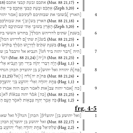
18
)
(
Mur. 88
21
,
17
)
אתכם
ובעת
קבצי
אתכם
(
Zeph
3
,
20
)
אֶתְכֶ֔ם
וּבָעֵ֖ת
קַבְּצִ֣י
אֶתְכֶ֑ם
כִּֽי־
אֶתֵּ֨ן
4
[הארץ
]ב֯שובי
את
שבותיכם
לעיניכם
[אמר
יהוה
(
Mur. 88
21
,
18
)
הארץ
בש
[
וב
]
י
את
שבותי֯כם
(
Zeph
3
,
20
)
הָאָ֔רֶץ
בְּשׁוּבִ֧י
אֶת־
שְׁבוּתֵיכֶ֛ם
לְעֵינֵ
6
[
בשנת
]
שתים
לדריהש
המלך֯[
בחדש
הששי
ביו
(
Mur. 88
21
,
23
)
ב֯שנ֯[ת
שתי]ם
לדריוש
המל[
(
Hag
1
,
1
)
בִּשְׁנַ֤ת
שְׁתַּ֙יִם֙
לְדָרְיָ֣וֶשׁ
הַמֶּ֔לֶךְ
בַּחֹ֙דֶשׁ֙
ה
7
[היה
]דבר
יהוה
ביד
ח֯גי֯[
הנביא
אל
זרבבל
בן
שא
(
Mur. 88
21
,
24
)
(
Mur. 88
21
,
23
)
ה
[
יה
]
דבר֯
(
Hag
1
,
1
)
הָיָ֨ה
דְבַר־
יְהוָ֜ה
בְּיַד־
חַגַּ֣י
הַנָּבִ֗יא
אֶל־
8
[
פח
]
ת֯
יהודה
ואל
יהוש[ע
בן
יהוצדק
הכהן
הגדול
8
21
,
25
)
(
Mur. 88
21
,
24
)
פח[ת
יה]וד֯ה
[
ו
]
אל֯
(
Hag
1
,
1
)
פַּחַ֣ת
יְהוּדָ֔ה
וְאֶל־
יְהוֹשֻׁ֧עַ
בֶּן־
יְהוֹצָדָ֛ק
9
[כה
]אמר
יהוה
צב[אות
לאמר
העם
הזה
אמרו
ל
(
Mur. 88
21
,
25
)
[
כה
]
א֯מ֯ר֯
יהוה
צבא֯ו֯ת֯
ל֯א
[
מ
(
Hag
1
,
2
)
כֹּ֥ה
אָמַ֛ר
יְהוָ֥ה
צְבָא֖וֹת
לֵאמֹ֑ר
הָעָ֤ם
הַז
frg. 4-5
1
[ואל
יהושע
בן]
יהוצד֯ק֯[
הכהן]
הגדו֯[ל
ואל
שאר
(
Mur. 88
22
,
17
)
ואל
יהושע
בן
יהוצד]ק
הכהן
(
Hag
2
,
2
)
שַׁלְתִּיאֵל֙
פַּחַ֣ת
יְהוּדָ֔ה
וְאֶל־
יְהוֹשֻׁ֥עַ
בֶּ