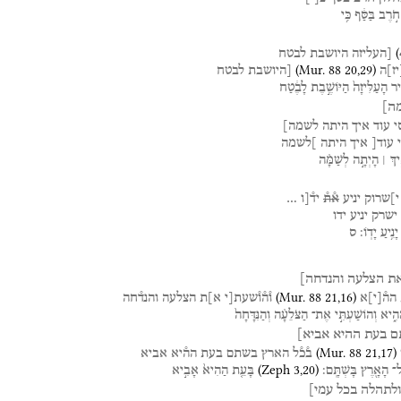
חֹ֣רֶב
בַּסַּ֔ף
כִּ֥י
(
[העליזה
היושבת
לבטח
(
Mur. 88
20
,
29
)
יז
]
ה
[היושבת
לבטח
יר
הָעַלִּיזָה֙
הַיּוֹשֶׁ֣בֶת
לָבֶ֔טַח
ה]
י
עוד
איך
היתה
לשמה]
עוד[
איך
היתה
]לשמה
יךְ ׀
הָיְתָ֣ה
לְשַׁמָּ֗ה
י]שרוק
יניע
א֯ת֯
יד֯[ו
…
ישרק
יניע
ידו
יָנִ֥יעַ
יָדֽוֹ׃
ס
ת
הצלעה
והנדחה]
(
Mur. 88
21
,
16
)
הה֯
[
י
]
א
ו֯ה֯ו֯שעת[י
א]ת
הצלעה
והנד֯חה
הִ֑יא
וְהוֹשַׁעְתִּ֣י
אֶת־
הַצֹּלֵעָ֗ה
וְהַנִּדָּחָה֙
ם
בעת
ההיא
אביא]
(
Mur. 88
21
,
17
)
ב֯כ֯ל
הארץ
בשתם
בעת
הה֯יא
אביא
(
Zeph
3
,
20
)
ל־
הָאָ֖רֶץ
בָּשְׁתָּֽם׃
בָּעֵ֤ת
הַהִיא֙
אָבִ֣יא
ולתהלה
בכל
עמי]