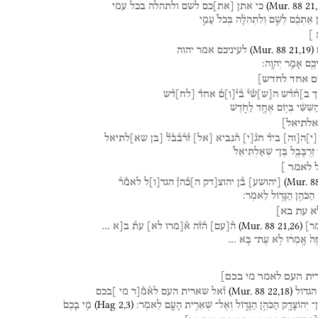
(
Mur. 88
21
,
כי
אתן
[
את
]
כם
לשם
ולתהלה
בכל
עמי
אֶתְכֶ֜ם
לְשֵׁ֣ם
וְלִתְהִלָּ֗ה
בְּכֹל֙
עַמֵּ֣י
]
(
Mur. 88
21
,
19
)
לעיניכם
אמר
יהוה
יכֶ֖ם
אָמַ֥ר
יְהוָֽה׃
ם
אחד
לחדש]
ך
ב]ח֯ד֯ש
ה
[
ש
]
ש֯י֯
ב֯י֯
[
ו
]
ם֯
אחד֯
[
לח
]
ד֯ש
ַשִּׁשִּׁ֔י
בְּי֥וֹם
אֶחָ֖ד
לַחֹ֑דֶשׁ
לתיאל]
[
י
]
ה
[
וה
]
ביד֯
חג֯
[
י
]
ה֯נביא
[
אל
]
ז֯ר֯ב֯ב֯ל֯
[בן
שא]לתיאל
זְרֻבָּבֶ֤ל
בֶּן־
שְׁאַלְתִּיאֵל֙
לאמר
]
(
Mur. 8
[
יהושע
]
ב֯ן
יהוצ[דק
ה]כ֯הן֯
הגד
[
ו
]
ל
לאמ֯ר֯
הַכֹּהֵ֥ן
הַגָּד֖וֹל
לֵאמֹֽר׃
א
עת
בא]
(
Mur. 88
21
,
26
)
ר
]
ה֯
[
עם
]
ה֯ז֯ה
א֯[מרו
לא]
עת֯
ב[א
…
ֶּה֙
אָֽמְר֔וּ
לֹ֥א
עֶת־
בֹּ֛א
…
ית
העם
לאמר
מי
בכם]
(
Mur. 88
22
,
18
)
הגדול
ו֯אל
שארית
העם
לא֯מ֯[ר
מי
]בכם
(
Hag
2
,
3
)
ן־
יְהוֹצָדָ֖ק
הַכֹּהֵ֣ן
הַגָּד֑וֹל
וְאֶל־
שְׁאֵרִ֥ית
הָעָ֖ם
לֵאמֹֽר׃
מִ֤י
בָכֶם֙