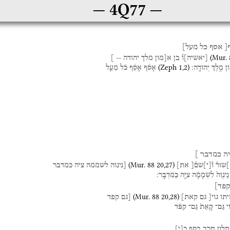
4Q77
[
אסף
כל
מעל]
(
Mur. 
[
יאשיה
]
ו֯
בן
א[מון
מלך
יהודה
--
]
(
Zeph
1
,
2
)
ֹן
מֶ֥לֶךְ
יְהוּדָֽה׃
אָסֹ֨ף
אָסֵ֜ף
כֹּ֗ל
מֵעַ֛ל
ה
כמדבר
]
(
Mur. 88
20
,
27
)
]
שור֯
ו֯
[
י
]
שם֯[
את]
[נינוה
לשממה
ציה
כמדבר
נִֽינְוֵה֙
לִשְׁמָמָ֔ה
צִיָּ֖ה
כַּמִּדְבָּֽר׃
פד]
(
Mur. 88
20
,
28
)
תו
גוי[
גם
קאת]
[גם
קפד
ֹי
גַּם־
קָאַת֙
גַּם־
קִפֹּ֔ד
לון
חרב
בסף
כ
[
י
]