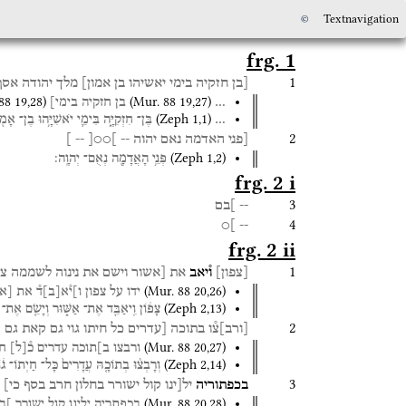
©
Textnavigation
frg. 1
1
[בן
חזקיה
בימי
יאשיהו
בן
אמון]
מלך
יהודה
אסף
88
19
,
28
)
(
Mur. 88
19
,
27
)
…
בן
חזקיה
בימי]
(
Zeph
1
,
1
)
…
בֶּן־
חִזְקִיָּ֑ה
בִּימֵ֛י
יֹאשִׁיָּ֥הוּ
בֶן־
אָמ֖ו
2
[פני
האדמה
נאם
יהוה
--
]○○[
--
]
(
Zeph
1
,
2
)
פְּנֵ֥י
הָאֲדָמָ֖ה
נְאֻם־
יְהוָֽה׃
frg. 2 i
3
--
]בם
4
]○
--
frg. 2 ii
1
[
צפון
]
ו֯יאב
את
[אשור
וישם
את
נינוה
לשממה
צי
(
Mur. 88
20
,
26
)
ידו
על
צפון
ו]י֯א
[
ב
]
ד֯
את
[
א
(
Zeph
2
,
13
)
צָפ֔וֹן
וִֽיאַבֵּ֖ד
אֶת־
אַשּׁ֑וּר
וְיָשֵׂ֤ם
אֶת־
2
[
ורב
]
צ֯ו
בתוכה
[עדרים
כל
חיתו
גוי
גם
קאת
גם
ק
(
Mur. 88
20
,
27
)
ורבצו
ב]תוכה
עדרים
כ֯
[
ל
]
חי
(
Zeph
2
,
14
)
וְרָבְצ֨וּ
בְתוֹכָ֤הּ
עֲדָרִים֙
כָּל־
חַיְתוֹ־
ג֔ו
3
בכפתוריה
יל[ינו
קול
ישורר
בחלון
חרב
בסף
כי]
(
Mur. 88
20
,
28
)
בכפתריה
ילינו
קול
ישורר
]בח