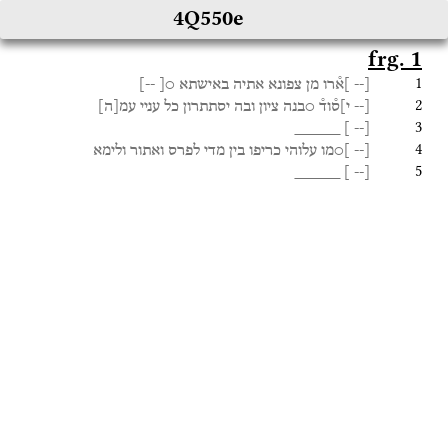
4Q550e
frg. 1
1
[--
]א֯רו
מן
צפונא
אתיה
באישתא
○[
--]
2
[--
י]ס֯וד֯
○בנה
ציון
ובה
יסתתרון
כל
עניי
עמ
[
ה
]
3
_____
]
--
[
4
[--
]○מו
עלוהי
כריפו
בין
מדי
לפרס
ואתור
ולימא
5
_____
]
--
[