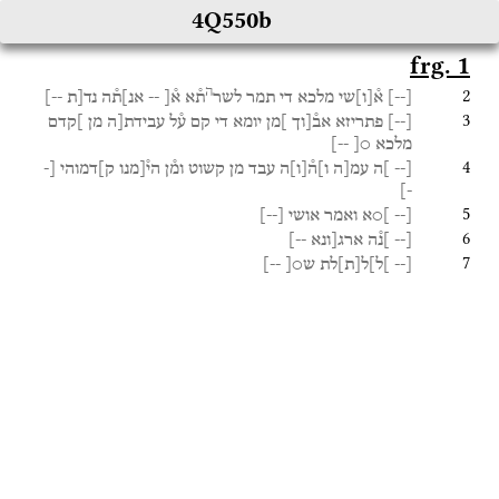
4Q550b
frg. 1
ה
2
[
--
]
א֯
[
ו
]
שי
מלכא
די
תמר
לשר
ת֯א
א֯[
--
אנ]ת֯ה
נד[ת
--]
3
[
--
]
פתריזא
אב֯[וך
]מן
יומא
די
קם
ע֯ל
עבידת[ה
מן
]קדם
מלכא
○[
--]
4
[--
]ה
עמ[ה
ו]ה֯
[
ו
]
ה
עבד
מן
קשוט
ומ֯ן
הי֯[מנו
ק]דמוהי
[
-
]
-
5
[--
]○א
ואמר
אושי
[
--
]
6
[--
]נ֯ה
ארג[ונא
--]
7
[--
]ל]ל
[
ת
]
לת
ש○[
--]