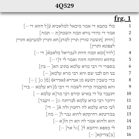
4Q529
frg. 1
1
מלי
כתבא
די
אמר
מיכאל
למלאכיא
ע֯[ל
חזוא
די
--]
2
אמר
די
גדודי
נורא
תמה
השכח[ת
--
תמה]
3
[חזית
]תשעה
טורין
תרין
למדנ[חא
ותרין
למערבא
ותרין
לצפונא
ותרין]
4
[
לדר
]
ומא
תמה
חזית
לגבריאל
מלאכא֯[
די
--]
5
כחזוא
והחזיתה
חזוה
ואמר
לי
ד[י
--]
6
בספרי
די
רבי
מרא
עלמא
כתיב
הא[
--
בין]
7
בני
חם
לבני
שם
והא
רבי
מרא
עלמא[
--]
8
)
(
כדי
כשבין
דמעא
מן
אנדרא
{מ֯ן֯
○[ }
--]
אגדרא
9
והא
מתבניה
קריה
לשמה
די
רבי
מ֯[רא
עלמא
--
בדי]
10
יתעבד
כל
די
באיש
קודם
רבי
מר[א
עלמא
-- ]
11
וידכר
רבי
מרא
עלמא
לבריתה
○[
--
ויעבד]
12
ר֯בי
מרא
עלמא
לה
רחמין
ולה
א֯[
--
די]
13
במדינתא
רחיקתא
להוא
גבר
ל[
--
מה]
14
הוא
ולהוא
אמר
לה
הא
דן
הו֯[א
--]
15
לי
כספא
ודהבא
ד֯
[
]
○י֯
אר[
--]
16
[
ב
]
צדיקא[
--]