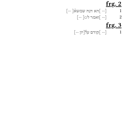
frg. 2
1
[--
]הא
דנח
שמשא֯[
--]
2
[--
]ואמר
ל○[
--]
frg. 3
1
[--
]קודם
על֯[יון
--]