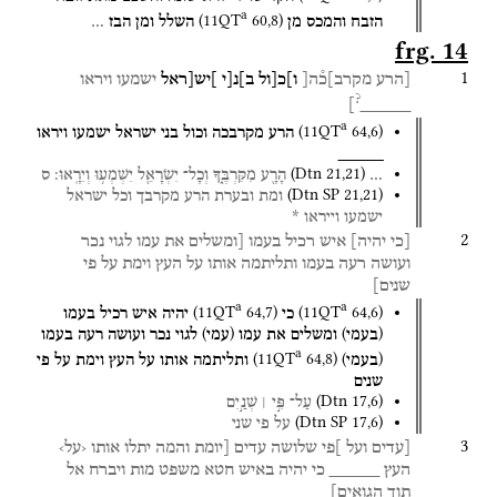
a
(
11QT
60
,
8
)
הזבח
והמכס
מן
השלל
ומן
הבז
…
frg. 14
1
[הרע
מקרב]כ֯ה[
ו]כ[ול
ב]נ[י
]יש[ראל
ישמעו
ויראו
?
]
_____
a
(
11QT
64
,
6
)
הרע
מקרבכה
וכול
בני
ישראל
ישמעו
ויראו
_____
(
Dtn
21
,
21
)
…
הָרָ֖ע
מִקִּרְבֶּ֑ךָ
וְכָל־
יִשְׂרָאֵ֖ל
יִשְׁמְע֥וּ
וְיִרָֽאוּ׃
ס
(
Dtn SP
21
,
21
)
ומת
ובערת
הרע
מקרבך
וכל
ישראל
ישמעו
וייראו
*
2
[כי
יהיה]
איש
רכיל
בעמו
[ומשלים
את
עמו
לגוי
נכר
ועושה
רעה
בעמו
ותליתמה
אותו
על
העץ
וימת
על
פי
שנים]
a
a
(
11QT
64
,
7
)
(
11QT
64
,
6
)
כי
יהיה
איש
רכיל
בעמו
)
(
)
(
בעמי
ומשלים
את
עמו
עמי
לגוי
נכר
ועושה
רעה
בעמו
a
(
11QT
64
,
8
)
)
(
בעמי
ותליתמה
אותו
על
העץ
וימת
על
פי
שנים
(
Dtn
17
,
6
)
עַל־
פִּ֣י ׀
שְׁנַ֣יִם
(
Dtn SP
17
,
6
)
על
פי
שני
3
[עדים
ועל
]פי
שלושה
עדים
[יומת
והמה
יתלו
אותו
‹על›
העץ
_____
כי
יהיה
באיש
חטא
משפט
מות
ויברח
אל
תוך
הגואים]