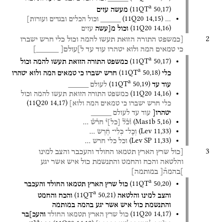
a
(
11QT
50
,
17
)
מעשה
עזים
(
11Q20
14
,
15
)
…
_____
וכול
הכלים
ובגדים
ועורות]
(
11Q20
14
,
16
)
וכול
מ[עשה
עזים
2
[כמשפט
התורה
הזואת
תעשו
להמה
וכול
כלי
חרש
ישברו
כי
טמאים
המה
ולוא
יטהרו
עוד
עד
ל]עולם[
_____]
a
(
11QT
50
,
17
)
כמשפט
התורה
הזואת
תעשו
להמה
וכול
a
(
11QT
50
,
18
)
כלי
חרש
ישברו
כי
טמאים
המה
ולוא
יטהרו
a
(
11QT
50
,
19
)
עוד
עד
לעולם
_____
(
11Q20
14
,
16
)
כמשפט
התורה
הזואת
תעשו
להמה
וכול
(
11Q20
14
,
17
)
כלי
חרש
ישברו
כי
טמאים
המה
ולוא]
יטהרו[
עוד
עד
לעולם
_____
(
Mas1b
5
,
16
)
ו֯כ֯ל֯
[
כל
]
י֯
חר֯ש֯
…
(
Lev
11
,
33
)
וְכָל־
כְּלִי־
חֶ֔רֶשׂ
…
(
Lev SP
11
,
33
)
וכל
כלי
חרש
…
3
[כול
שרץ
הארץ
תטמאו
החולד
והעכבר
והצב
למינו
והלטאה
והכח
והחמט
והתנשמת
כול
איש
אשר
יגע
]בהמה֯[
במותמה]
a
(
11QT
50
,
20
)
כול
שרץ
הארץ
תטמאו
החולד
והעכבר
a
(
11QT
50
,
21
)
והצב
למינו
והלטאה
והכח
והחמט
והתנשמת
כול
איש
אשר
יגע
בהמה
במותמה
(
11Q20
14
,
17
)
כול
שרץ
הארץ
תטמאו
החולד
והעכ]בר