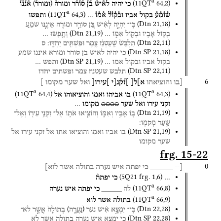
a
)
(
(
11QT
64
,
2
)
כי
יהיה
לא֯יש֯
ב֯ן֯
ס֯ו֯ר֯ר
ומורה֯
ומורר֯
א֯נ֯נ֯ו֯
a
(
11QT
64
,
3
)
ש֯ו֯מ֯ע֯
בקול
אביו
וב֯ק֯ו֯ל֯
א֯מ֯ו֯
…
ותפשו
(
Dtn
21
,
18
)
כִּֽי־
יִהְיֶ֣ה
לְאִ֗ישׁ
בֵּ֚ן
סוֹרֵ֣ר
וּמוֹרֶ֔ה
אֵינֶ֣נּוּ
שֹׁמֵ֔עַ
(
Dtn
21
,
19
)
בְּק֥וֹל
אָבִ֖יו
וּבְק֣וֹל
אִמּ֑וֹ
…
וְתָ֥פְשׂוּ
…
(
Dtn
22
,
11
)
תִלְבַּשׁ֙
שַֽׁעַטְנֵ֔ז
צֶ֥מֶר
וּפִשְׁתִּ֖ים
יַחְדָּֽו׃
ס
(
Dtn SP
21
,
18
)
כי
יהיה
לאיש
בן
סורר
ומורא
איננו
שמע
(
Dtn SP
21
,
19
)
בקול
אביו
ובקול
אמו
…
ותפש
…
(
Dtn SP
22
,
11
)
תלבש
שעטניז
צמר
ופשתים
יחדו
6
[בו
והוציאהו
א]ל[
]ז֯ק֯נ[י
]עירו[
ואל
שער
מקומו ]
a
a
(
11QT
64
,
4
)
(
11QT
64
,
3
)
בו
אביהו
ואמו
והוציאוהו
אל
זקני
עירו
ואל
שער
○○○○
מקומו
…
(
Dtn
21
,
19
)
ב֖וֹ
אָבִ֣יו
וְאִמּ֑וֹ
וְהוֹצִ֧יאוּ
אֹת֛וֹ
אֶל־
זִקְנֵ֥י
עִיר֖וֹ
וְאֶל־
שַׁ֥עַר
מְקֹמֽוֹ׃
(
Dtn SP
21
,
19
)
בו
אביו
ואמו
והוציאו
אתו
אל
זקני
עירו
אל
שער
מקומו
frg. 15-22
0
[--
_____
כי
יפתה
איש
נערה
בתולה
אשר
לוא]
(
5Q21
frg. 1
,
6
)
…
כי
יפתה֯
a
(
11QT
66
,
8
)
לה
_____
כי
יפתה
איש
נערה
a
(
11QT
66
,
9
)
בתולה
אשר
לוא
)
(
(
Dtn
22
,
28
)
כִּֽי־
יִמְצָ֣א
אִ֗ישׁ
נער
נַעֲרָ֤ה
בְתוּלָה֙
אֲשֶׁ֣ר
לֹא־
(
Dtn SP
22
,
28
)
כי
ימצא
איש
נערה
בתולה
אשר
לא