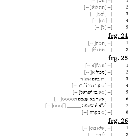
1
[
--
]
אש[
--]
2
[--
]תה
לוא֯[
--]
3
[--
]ו֯ב○[
--]
4
[
--
]
ו○[
--]
5
[--
]ל[
--]
frg. 24
1
[--
]ת○ה[
--]
2
[--
]תם
וכ֯ו֯[
--]
frg. 25
1
[--
]א
ולו֯[א
--]
2
[--
]מכול
א[
--]
3
[--
]רו
ביום
אש[ר
--]
4
[--
]○
עד
דור
ו֯[דור
--]
5
[--
]○א
בז
י֯שראל[
--]
6
[--
]אשר
בא
עמכם
ת○○○○[
--]
7
[--
]לו֯א
י֯רשתמה
_____
[]○○○[
--]
8
[--
]○
מקרה
[
--
]
frg. 26
1
[--
]שי֯א
מ○[
--]
2
[--
]ץ֯
כ○[
--]