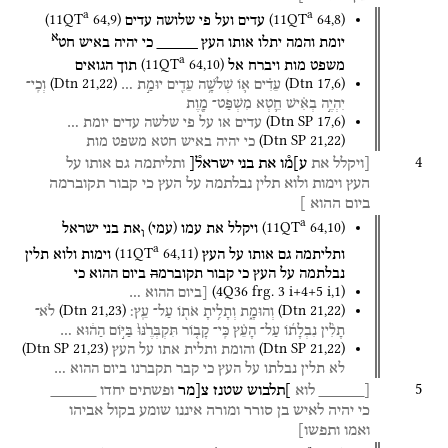
a
a
(
11QT
64
,
9
)
(
11QT
64
,
8
)
עדים
ועל
פי
שלושה
עדים
א
יומת
והמה
יתלו
אותו
העץ
_____
כי
יהיה
באיש
חט
a
(
11QT
64
,
10
)
משפט
מות
ויברח
אל
תוך
הגואים
(
Dtn
21
,
22
)
(
Dtn
17
,
6
)
עֵדִ֗ים
א֛וֹ
שְׁלֹשָׁ֥ה
עֵדִ֖ים
יוּמַ֣ת
…
וְכִֽי־
יִהְיֶ֣ה
בְאִ֗ישׁ
חֵ֛טְא
מִשְׁפַּט־
מָ֖וֶת
(
Dtn SP
17
,
6
)
עדים
או
על
פי
שלשה
עדים
יומת
…
(
Dtn SP
21
,
22
)
כי
יהיה
באיש
חטא
משפט
מות
4
[ויקלל
את
ע]מ֯ו
את
בני
ישראל֯[
ותליתמה
גם
אותו
על
העץ
וימות
ולוא
תלין
נבלתמה
על
העץ
כי
קבור
תקוברמה
ביום
ההוא ]
a
)
(
(
11QT
64
,
10
)
ויקלל
את
עמו
עמי
את
בני
ישראל
ו
a
(
11QT
64
,
11
)
ותליתמה
גם
אותו
על
העץ
וימות
ולוא
תלין
נבלתמה
על
העץ
כי
קבור
תקוברמ
ה
ביום
ההוא
כי
(
4Q36
frg. 3 i+4+5 i
,
1
)
[ביום
ההוא
…
(
Dtn
21
,
23
)
(
Dtn
21
,
22
)
וְהוּמָ֑ת
וְתָלִ֥יתָ
אֹת֖וֹ
עַל־
עֵֽץ׃
לֹא־
תָלִ֨ין
נִבְלָת֜וֹ
עַל־
הָעֵ֗ץ
כִּֽי־
קָב֤וֹר
תִּקְבְּרֶ֙נּוּ֙
בַּיּ֣וֹם
הַה֔וּא
…
(
Dtn SP
21
,
23
)
(
Dtn SP
21
,
22
)
והומת
ותלית
אתו
על
העץ
לא
תלין
נבלתו
על
העץ
כי
קבר
תקברנו
ביום
ההוא
…
5
[_____
לוא
]תלבוש
שטנז
צ[מר
ופשתים
יחדו
_____
כי
יהיה
לאיש
בן
סורר
ומורה
איננו
שומע
בקול
אביהו
ואמו
ותפשו]