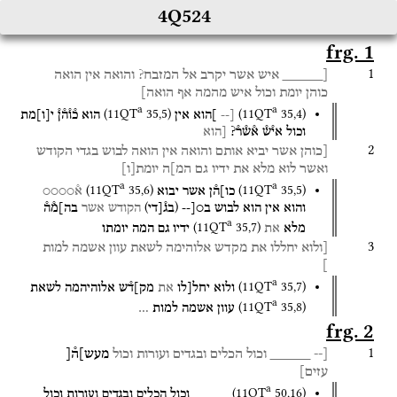
4Q524
frg. 1
1
[_____
איש
אשר
יקרב
אל
המזבח?
והואה
אין
הואה
כוהן
יומת
וכול
איש
מהמה
אף
הואה]
a
a
(
11QT
35
,
5
)
(
11QT
35
,
4
)
[--
]הוא
אין
הוא
כ֯ו֯ה֯ן֯
י
[
ו
]
מת
וכול
אי֯ש֯
א֯ש֯ר֯?
[הוא
2
[כוהן
אשר
יביא
אותם
והואה
אין
הואה
לבוש
בגדי
הקודש
ואשר
לוא
מלא
את
ידיו
גם
המ]ה
יומת
[
ו
]
a
a
(
11QT
35
,
6
)
(
11QT
35
,
5
)
כו]ה֯ן
אשר
יבוא
א֯○○○○
)
(
והוא
אין
הוא
לבוש
ב○[--
בג֯[די
הקודש
אשר
בה]מ֯ה֯
a
(
11QT
35
,
7
)
מלא
את
ידיו
גם
המה
יומתו
3
[ולוא
יחללו
את
מקדש
אלוהימה
לשאת
עוון
אשמה
למות
]
a
(
11QT
35
,
7
)
ולוא
יחל[לו
את
מק]ד֯ש
אלוהיהמה
לשאת
a
(
11QT
35
,
8
)
עוון
אשמה
למות
…
frg. 2
1
[--
_____
וכול
הכלים
ובגדים
ועורות
וכול
מעש]ה֯[
עזים]
a
(
11QT
50
,
16
)
_____
וכול
הכלים
ובגדים
ועורות
וכול