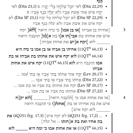
כנף
(
Dtn
23
,
1
)
(
Dtn
22
,
29
)
לֹא־
יוּכַ֥ל
שַׁלְּחָ֖ה
כָּל־
יָמָֽיו׃
ס
לֹא־
יִקַּ֥ח
אִ֖ישׁ
אֶת־
אֵ֣שֶׁת
אָבִ֑יו
וְלֹ֥א
יְגַלֶּ֖ה
כְּנַ֥ף
אָבִֽיו׃
ס
(
Dtn SP
23
,
1
)
(
Dtn SP
22
,
29
)
לא
יוכל
שלחה
כל
ימיו
לא
יקח
איש
את
אשת
אביו
ולא
יגלה
כנף
אביו
3
[אחיהו
בן
אביהו
]או
בן
אמו[
כי
נדה
היאה
]ל֯ו֯א֯[
יקח
איש
את
אחותו
בת
אבי]הו
א[ו
בת
א]מ֯ו[
תועבה
היאה
_____
לוא
]יקח
א[יש
את
אחות
אביהו]
a
(
11QT
66
,
13
)
אחיהו
בן
אביה
או
בן
אמו
כי
נדה
היא
a
(
11QT
66
,
14
)
לוא
יקח
איש
את
אחותו
בת
אביהו
או
בת
a
(
11QT
66
,
15
)
אמו
תועבה
היא
לוא
יקח
איש
את
אחות
אביהו
(
Lev
20
,
17
)
יִקַּ֣ח
אֶת־
אֲחֹת֡וֹ
בַּת־
אָבִ֣יו
א֣וֹ
בַת־
אִ֠מּוֹ
…
(
Dtn
27
,
22
)
אֲחֹת֔וֹ
בַּת־
אָבִ֖יו
א֣וֹ
בַת־
אִמּ֑וֹ
…
(
Lev SP
20
,
17
)
יקח
את
אחותו
בת
אביו
או
בת
אמו
…
(
Dtn SP
27
,
22
)
אחותו
בת
אביו
או
בת
אמו
…
4
[או
את
אחות
אמו
כי
]ת֯ו֯עבה
היאה[
_____
]לוא
יק[ח
איש
את
בת
אחיהו
או
בת
]אחות֯[ו
כי
תועבה
היאה
_____
לוא
יקח
איש]
(
4Q251
frg. 17
,
3
)
(
4Q251
frg. 17
,
2
)
…
לא
יקח
איש]
את
בת
אחיו
ואת
בת
א[חותו
--
אל
יגלה]
a
(
11QT
66
,
15
)
או
את
אחות
אמו
כי
זמה
היא
_____
לוא