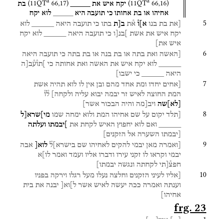
a
a
(
11QT
66
,
17
)
(
11QT
66
,
16
)
יקח
איש
את
_____
בת
אחיהו
או
בת
אחותו
כי
תועבה
היא
_____
לוא
יקח
5
[את
בת
בנו
א]ו֯
א֯ת
ב[ת
בתו
כי
תועבה
היאה
_____
לוא
יקח
איש
את
אשת
]בנ[ו
כי
תועבה
היאה
_____
לוא
יקח
איש
את]
6
[האשה
ואת
בתה
או
בת
בנה
או
בת
בתה
כי
תועבה
היאה
_____
לוא
יקח
איש
את
האשה
ואת
אחותה
כי
]תו֯ע֯ב[ה
היאה
_____
כי
ישבו]
7
[אחים
יחדו
ומת
אחד
מהם
ובן
אין
לו
לוא
תהיה
אשת
המת
החוצה
לאיש
זר
יבמה
יבוא
עליה
ולקחה]
ל֯ו֯
[
לא
]
שה
ויב[מה
והיה
הבכור
אשר]
8
[תלד
יקום
על
שם
אחיהו
המת
ולוא
ימחה
שמו
מי]שרא[ל
_____
ואם
לוא
יחפוץ
האיש
לקחת
את
]יבמתו
ועלתה
[יבמתו
השערה
אל
הזקנים]
9
[ואמרה
מאן
יבמי
להקים
לאחיהו
שם
בישרא]ל֯
לוא[
אבה
יבמי
וקראו
לו
זקני
עירו
ודברו
אליו
ועמד
ואמר
לו]א
חפצ֯[תי
לקחתה
ונגשה
יבמתו]
10
[אליו
לעיני
הזקנים
וחלצה
נעלו
מעל
רגלו
וירקה
בפניו
וענתה
ואמרה
ככה
יעשה
לאיש
אשר
ל]וא[
יבנה
את
בית
אחיהו]
frg. 23