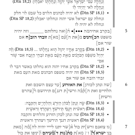
(
Dtn
18
,
2
)
וְנַחֲלָ֖ה
עִם־
יִשְׂרָאֵ֑ל
אִשֵּׁ֧י
יְהוָ֛ה
וְנַחֲלָת֖וֹ
יֹאכֵלֽוּן׃
וְנַחֲלָ֥ה
לֹא־
יִֽהְיֶה־
לּ֖וֹ
(
Dtn SP
18
,
1
)
לא
יהיה
לכהנים
הלוים
כל
שבט
לוי
חלק
(
Dtn SP
18
,
2
)
ונחלה
עם
ישראל
אשי
יהוה
ונחלתו
יאכלון
ונחלה
לא
יהיה
לו
5
[בקרב
אחיהמה
•••]•
ה֯[ואה
נחלותם
_____
וזה
יהיה
משפט
הכ]והנים
מ[את
ה]ע֯ם
[
מא
]
ת
זובחי
הזב[ח
אם
שור
אם]
(
Dtn
18
,
3
)
(
Dtn
18
,
2
)
בְּקֶ֣רֶב
אֶחָ֑יו
יְהוָה֙
ה֣וּא
נַחֲלָת֔וֹ
…
וְזֶ֡ה
יִהְיֶה֩
מִשְׁפַּ֨ט
הַכֹּהֲנִ֜ים
מֵאֵ֣ת
הָעָ֗ם
מֵאֵ֛ת
זֹבְחֵ֥י
הַזֶּ֖בַח
אִם־
שׁ֣וֹר
אִם־
(
Dtn SP
18
,
2
)
בקרב
אחיו
יהוה
הוא
נחלתו
כאשר
דבר
לו
(
Dtn SP
18
,
3
)
וזה
יהיה
משפט
הכהנים
מאת
העם
מאת
זבחי
הזבח
אם
שור
אם
6
[שה
ונתן
לכוהן]
את
האזרוע
[עד
עצם
השכם
ואת
הלחיים
ואת
ה]ק֯ב֯ה
ורשי[ת
דגנ]ם
תירושם
וי֯[צהרם
ורשית]
(
Dtn
18
,
3
)
שֶׂ֑ה
וְנָתַן֙
לַכֹּהֵ֔ן
הַזְּרֹ֥עַ
וְהַלְּחָיַ֖יִם
וְהַקֵּבָֽה׃
(
Dtn
18
,
4
)
רֵאשִׁ֨ית
דְּגֽ͏ָנְךָ֜
תִּֽירֹשְׁךָ֣
וְיִצְהָרֶ֗ךָ
וְרֵאשִׁ֛ית
(
Dtn SP
18
,
3
)
שה
ונתן
לכהן
הזרוע
והלחים
והקבה
(
Dtn SP
18
,
4
)
ראשית
דגנך
תירשך
ויצהרך
וראשית
7
[גז
צואנם
ורש]ית
כול
א֯[שר
יתנו
ליייי
יהיה
לה]מ֯ה
[מאת
בני
ישרא]ל[
ו ? מא]ת
מת֯[נות
ד]מ֯עיהם
ו֯[יניפו
את
כול