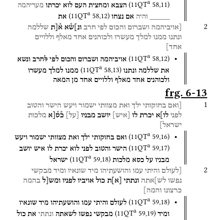
a
(
11QT
58
,
11
)
הצבא
ומחצית
העם
לוא
יכרתו
מעריהמה
a
(
11QT
58
,
12
)
_____
והיה
אם
נצחו
את
2
[אויביהמה
ושברום
והכום
לפי
חרב
ונ]ש֯א
א֯[ת
שללמה
ונתנו
ממנו
למלך
מעשרו
ולכוהנים
אחד
מאלף
וללויים
אחד]
a
(
11QT
58
,
12
)
אויביהמה
ושברום
והכום
לפי
ל
חרב
ונשא
a
(
11QT
58
,
13
)
את
שללמה
ונתנו
ממנו
למלך
מעשרו
ולכוהנים
אחד
מאלף
וללויים
אחד
מן
המאה
frg. 6-13
1
[ואם
בחוקותי
ילך
ואת
מצוותי
ישמור
ויעש
הישר
והטוב
לפני
לו]א
יכרת
לו
[
איש
]
יושב
מבניו
[
על
]
כ֯ס֯[א
מלכות
ישראל]
a
(
11QT
59
,
16
)
ואם
בחוקותי
ילך
ואת
מצוותי
ישמור
ויעש
a
(
11QT
59
,
17
)
הישר
והטוב
לפני
לוא
יכרת
לו
איש
יושב
a
(
11QT
59
,
18
)
מבניו
על
כסא
מלכות
ישראל
2
[לעולם
והיתי
עמו
והושעתיהו
מיד
שונאיו
ומיד
מבקשי
נפשו
לש]אתה
ונתתי
[
א
]
ת
כול
אויביו
לפניו
ומש[ל
בהמה
כרצונו
והמה]
a
(
11QT
59
,
18
)
לעולם
והיתי
עמו
והושעתיהו
מיד
שונאיו
a
(
11QT
59
,
19
)
ומיד
מבקשי
נפשו
לשאתה
ונתתי
את
כול