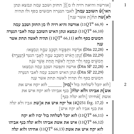
1
[אורשה
והיאה
רויה
לו
מ]ן֯[
החוק
ושכב
עמה
ונמצא
ונתן
האי]ש֯
השוכב
עמה[
לאבי
הנערה
חמשים
כסף
ולו
תהיה
לא]שה
תח֯[ת
אשר
ענה]
a
(
11QT
66
,
9
)
אורשה
והיא
רויה
לו
מן
החוק
ושכב
עמה
a
(
11QT
66
,
10
)
ונמצא
ונתן
האיש
השוכב
עמה
לאבי
הנערה
a
(
11QT
66
,
11
)
חמשים
כסף
ולוא
תהיה
לאשה
תחת
אשר
ענה
(
Dtn
22
,
28
)
אֹרָ֔שָׂה
וּתְפָשָׂ֖הּ
וְשָׁכַ֣ב
עִמָּ֑הּ
וְנִמְצָֽאוּ׃
)
(
(
Dtn
22
,
29
)
וְ֠נָתַן
הָאִ֨ישׁ
הַשֹּׁכֵ֥ב
עִמָּ֛הּ
לַאֲבִ֥י
הנער
הַֽנַּעֲרָ֖ה
חֲמִשִּׁ֣ים
כָּ֑סֶף
וְלֽוֹ־
תִהְיֶ֣ה
לְאִשָּׁ֗ה
תַּ֚חַת
אֲשֶׁ֣ר
עִנָּ֔הּ
(
Dtn SP
22
,
28
)
ארשה
ותפשה
ושכב
עמה
ונמצאו
(
Dtn SP
22
,
29
)
ונתן
האיש
השכב
עמה
לאבי
הנערה
חמשים
כסף
ולו
תהיה
לאשה
תחת
אשר
ענה
2
[לוא
יוכל
לשלחה
כול
י]מיו[
_____
לוא
יקח
איש
את
אש]ת
אביהו
ולו֯א
יגלה֯[
כנף
אביהו
לוא
יקח
איש
את
אשת
]א֯חיהו
[ולוא
יגלה
כנף]
(
4Q251
frg. 17
,
2
)
אל
יקח
איש
את
א[שת
אביו
ולא
יגלה
את
כנף
אביו
לא
יקח
איש]
a
(
11QT
66
,
11
)
לוא
יוכל
לשלחה
כול
ימיו
לוא
יקח
a
(
11QT
66
,
12
)
איש
את
אשת
אביהו
ולוא
יגלה
כנף
אביהו
a
(
11QT
66
,
13
)
לוא
יקח
איש
את
אשת
אחיהו
ולוא
יגלה