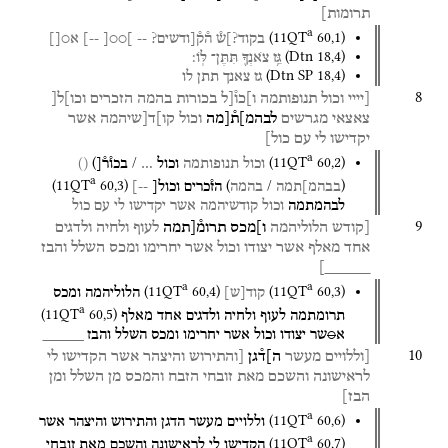
תרומות]
a
(
11QT
60
,
1
)
בקוד?]ש֯
ה֯ק֯[ודשים?
--
]○○[
--]
א○[]
(
Dtn
18
,
4
)
גֵּ֥ז
צֹאנְךָ֖
תִּתֶּן־
לּֽוֹ׃
(
Dtn SP
18
,
4
)
גז
צאנך
תתן
לו
8
[יייי
וכול
תנופותמה
ו]כו֯[ל
בכורות
בהמה
הזכרים
וכו]ל[
צאצאי
מגרשים
לבהמ]ת֯[מה
וכול
קו]ד[שיהמה
אשר
יקדישו
לי
עם
כול]
a
)
/
(
11QT
60
,
2
)
וכול
תנופותמה
וכול
…
בכו֯ר֯[
()
a
(
11QT
60
,
3
)
)
/
(
בבהמ]תמה
בהמה
הז֯כרים
וכול[
--]
לבהמתמה
וכול
קודשיהמה
אשר
יקדישו
לי
עם
כול
9
[קודש
הלוליהמה
ו]מכס
תרומ֯[תמה
לעוף
ולחיה
ולדגים
אחד
מאלף
אשר
יצודו
וכול
אשר
יחרימו
ומכס
השלל
והבז
_____]
a
a
(
11QT
60
,
4
)
(
11QT
60
,
3
)
קוד
[
ש
]
הלוליהמה
ומכס
a
(
11QT
60
,
5
)
תרומתמה
לעוף
ולחיה
ולדגים
אחד
מאלף
א
○
שר
יצודו
וכול
אשר
יחרימו
ומכס
השלל
והבז
_____
10
[וללויים
מעשר
ה]ד֯גן
[והתירוש
והיצהר
אשר
הקדישו
לי
לראישונה
והשכם
מאת
זובחי
הזבח
והמכס
מן
השלל
ומן
הבז]
a
(
11QT
60
,
6
)
וללויים
מעשר
הדגן
והתירוש
והיצהר
אשר
a
(
11QT
60
,
7
)
הקדישו
לי
לראישונה
והשכם
מאת
זובחי