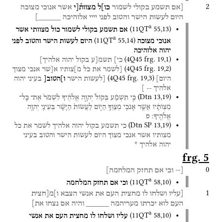
2
[אם
תשמע
בקולי
לשמור
כו]ל
מצוות֯[י
אשר
אנוכי
מצוכה
היום
לעשות
הישר
והטוב
לפני
יייי
אלוהיכה
_____]
a
(
11QT
55
,
13
)
אם
תשמע
בקולי
לשמור
כול
מצוותי
אשר
a
(
11QT
55
,
14
)
אנוכי
מצוכה
היום
לעשות
הישר
והטוב
לפני
יהוה
אלוהיכה
(
4Q45
frg. 19
,
1
)
כי]
תשמ[ע
בקול
יהוה
אלהיך]
(
4Q45
frg. 19
,
2
)
[לשמר
את
כל
מ]צותיו
א[שר
אנכי
מצוך
(
4Q45
frg. 19
,
3
)
היום]
[לעשות
הישר
ו]הטוב[
בעיני
יהוה
אלהיך
--
]
(
Dtn
13
,
19
)
כִּ֣י
תִשְׁמַ֗ע
בְּקוֹל֙
יְהוָ֣ה
אֱלֹהֶ֔יךָ
לִשְׁמֹר֙
אֶת־
כָּל־
מִצְוֺתָ֔יו
אֲשֶׁ֛ר
אָנֹכִ֥י
מְצַוְּךָ֖
הַיּ֑וֹם
לַעֲשׂוֹת֙
הַיָּשָׁ֔ר
בְּעֵינֵ֖י
יְהוָ֥ה
אֱלֹהֶֽיךָ׃
ס
(
Dtn SP
13
,
19
)
כי
תשמע
בקול
יהוה
אלהיך
לשמר
את
כל
מצותיו
אשר
אנכי
מצוך
היום
לעשות
הישר
והטוב
בעיני
יהוה
אלהיך
*
frg. 5
0
[--
וכי
אם
תחזק
המלחמה]
a
(
11QT
58
,
10
)
וכי
אם
תחזק
המלחמה
1
[עליו
ושלחו
לו
מחצית
העם
את
אנשי
הצבא
ו]מ[חצית
העם
לוא
יכרתו
מעריהמה
_____
והיה
אם
נצחו
את]
a
(
11QT
58
,
10
)
עליו
ושלחו
לו
מחצית
העם
את
אנשי