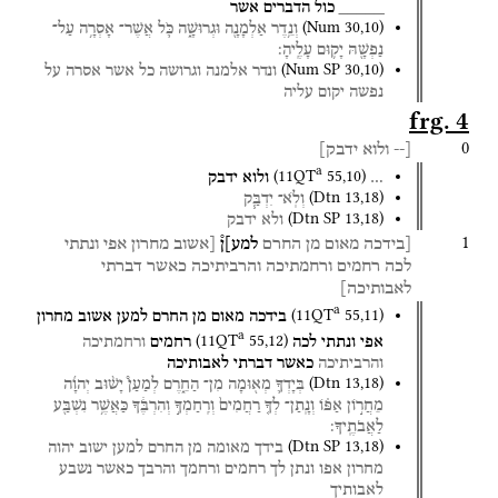
_____
כול
הדברים
אשר
(
Num
30
,
10
)
וְנֵ֥דֶר
אַלְמָנָ֖ה
וּגְרוּשָׁ֑ה
כֹּ֛ל
אֲשֶׁר־
אָסְרָ֥ה
עַל־
נַפְשָׁ֖הּ
יָק֥וּם
עָלֶֽיהָ׃
(
Num SP
30
,
10
)
ונדר
אלמנה
וגרושה
כל
אשר
אסרה
על
נפשה
יקום
עליה
frg. 4
0
[--
ולוא
ידבק]
a
(
11QT
55
,
10
)
…
ולוא
ידבק
(
Dtn
13
,
18
)
וְלֹֽא־
יִדְבַּ֧ק
(
Dtn SP
13
,
18
)
ולא
ידבק
1
[בידכה
מאום
מן
החרם
למע]ן֯
[אשוב
מחרון
אפי
ונתתי
לכה
רחמים
ורחמתיכה
והרביתיכה
כאשר
דברתי
לאבותיכה]
a
(
11QT
55
,
11
)
בידכה
מאום
מן
החרם
למען
אשוב
מחרון
a
(
11QT
55
,
12
)
אפי
ונתתי
לכה
רחמים
ורחמתיכה
והרביתיכה
כאשר
דברתי
לאבותיכה
(
Dtn
13
,
18
)
בְּיָדְךָ֛
מְא֖וּמָה
מִן־
הַחֵ֑רֶם
לְמַעַן֩
יָשׁ֨וּב
יְהוָ֜ה
מֵחֲר֣וֹן
אַפּ֗וֹ
וְנָֽתַן־
לְךָ֤
רַחֲמִים֙
וְרִֽחַמְךָ֣
וְהִרְבֶּ֔ךָ
כַּאֲשֶׁ֥ר
נִשְׁבַּ֖ע
לַאֲבֹתֶֽיךָ׃
(
Dtn SP
13
,
18
)
בידך
מאומה
מן
החרם
למען
ישוב
יהוה
מחרון
אפו
ונתן
לך
רחמים
ורחמך
והרבך
כאשר
נשבע
לאבותיך