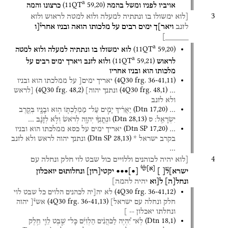
a
(
11QT
59
,
20
)
אויביו
לפניו
ומשל
בהמה
כרצונו
והמה
3
[לוא
ימשולו
בו
ונתתיה
למעלה
ולוא
למטה
לראוש
ולוא
לזנב
ויאר]ך
ימים
רבים
על
מלכותו
הואה
ובניו
אחרי֯[ו
_____]
a
(
11QT
59
,
20
)
לוא
ימשולו
בו
ונתתיה
למעלה
ולוא
למטה
a
(
11QT
59
,
21
)
לראוש
ולוא
לזנב
ויארך
ימים
רבים
על
מלכותו
הוא
ובניו
אחריו
(
4Q30
frg. 36-41
,
11
)
יאריך
ימים[
על
ממלכתו
הוא
ובניו
(
4Q30
frg. 48
,
2
)
(
4Q30
frg. 48
,
1
)
…
ונתנך
יהוה]
[לראש
ולא
לזנב
(
Dtn
17
,
20
)
…
יַאֲרִ֨יךְ
יָמִ֧ים
עַל־
מַמְלַכְתּ֛וֹ
ה֥וּא
וּבָנָ֖יו
בְּקֶ֥רֶב
(
Dtn
28
,
13
)
יִשְׂרָאֵֽל׃
ס
וּנְתֽ͏ָנְךָ֨
יְהוָ֤ה
לְרֹאשׁ֙
וְלֹ֣א
לְזָנָ֔ב
…
(
Dtn SP
17
,
20
)
…
יאריך
ימים
על
כסא
ממלכתו
הוא
ובניו
(
Dtn SP
28
,
13
)
בקרב
ישראל
*
ונתנך
יהוה
לראש
ולא
לזנב
…
4
[לוא
יהיה
לכוהנים
וללויים
כול
שבט
לוי
חלק
ונחלה
עם
[
א
]
ש֯י֯
ישרא]ל֯
[
]
[
•
]
•••
יקטי
[
רון
]
ונחלות
ו
ם
יואכלון
ונחל
[
ה
]
ל[וא
יהיה
להמה]
(
4Q30
frg. 36-41
,
12
)
לא
יה[יה
לכהנים
הלוים
כל
שבט
לוי
(
4Q30
frg. 36-41
,
13
)
חלק
ונחלה
עם
ישראל]
אשי֯[
יהוה
ונחלתו
יאכלון
--
]
(
Dtn
18
,
1
)
לֹֽא־
יִ֠הְיֶה
לַכֹּהֲנִ֨ים
הַלְוִיִּ֜ם
כָּל־
שֵׁ֧בֶט
לֵוִ֛י
חֵ֥לֶק