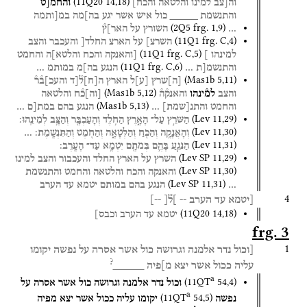
(
11Q20
14
,
18
)
וה[צב
למינו
והלטאה
והכח]
והחמ֯[ט
והתנשמת
_____
כול
איש
אשר
יגע
בה]מה
במ[ותמה
(
2Q5
frg. 1
,
9
)
…
השורץ
על
האר]ץ֯
(
11Q1
frg. C
,
4
)
השרצ]
על
הארצ
החלד[
והעכבר
והצב
(
11Q1
frg. C
,
5
)
למינהו
]
[והאנקה
והכח
והלטא]ה
והחמט
(
11Q1
frg. C
,
6
)
והתנשמ[ת
…
הנגע
בה]מ
במותמ
…
(
Mas1b
5
,
11
)
[
ה
]
שרץ
[
ע
]
ל
הארץ
ה
[
ח
]
ל֯[ד
והעכ]ב֯ר֯
(
Mas1b
5
,
12
)
והצב
למ֯ינהו
והאנק֯ה֯
[
וה
]
כ֯ח
והלטאה
(
Mas1b
5
,
13
)
והחמט
והתנ
[
שמת
]
…
הנגע
בהם
במת[ם
…
(
Lev
11
,
29
)
הַשֹּׁרֵ֣ץ
עַל־
הָאָ֑רֶץ
הַחֹ֥לֶד
וְהָעַכְבָּ֖ר
וְהַצָּ֥ב
לְמִינֵֽהוּ׃
(
Lev
11
,
30
)
וְהָאֲנָקָ֥ה
וְהַכֹּ֖חַ
וְהַלְּטָאָ֑ה
וְהַחֹ֖מֶט
וְהַתִּנְשָֽׁמֶת׃
…
(
Lev
11
,
31
)
הַנֹּגֵ֧עַ
בָּהֶ֛ם
בְּמֹתָ֖ם
יִטְמָ֥א
עַד־
הָעָֽרֶב׃
(
Lev SP
11
,
29
)
השרץ
על
הארץ
החלד
והעכבור
והצב
למינו
(
Lev SP
11
,
30
)
והאנקה
והכח
והלטאה
והחמט
והתנשמת
(
Lev SP
11
,
31
)
…
הנגע
בהם
במותם
יטמא
עד
הערב
4
[יטמא
עד
הערב
--
]ל֯[
--]
(
11Q20
14
,
18
)
יטמא
עד
הערב
וכבס]
frg. 3
1
[וכול
נדר
אלמנה
וגרושה
כול
אשר
אסרה
על
נפשה
יקומו
?
עליה
ככול
אשר
יצא
מ]פיה
_____
a
(
11QT
54
,
4
)
וכול
נדר
אלמנה
וגרושה
כול
אשר
אסרה
על
a
(
11QT
54
,
5
)
נפשה
יקומו
עליה
ככול
אשר
יצא
מפיה