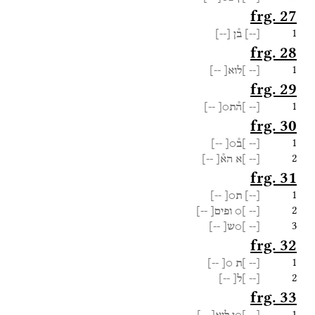
frg. 27
1
[
--
]
ב֯ן
[
--
]
frg. 28
1
[--
]לוא[
--]
frg. 29
1
[--
]ה֯ת○[
--]
frg. 30
1
[--
]ב֯○[
--]
2
[--
]א
הא֯[
--]
frg. 31
1
[
--
]
ת○[
--]
2
[--
]○
ופים[
--]
3
[--
]○ש[
--]
frg. 32
1
[--
]ת
○[
--]
2
[--
]ל[
--]
frg. 33
1