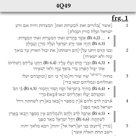
4Q49
frg. 1
1
[אשר
]בה֯רים
ואת
ה֯מערות
ואת[
המצדות
והיה
אם
זרע
ישראל
ועלה
מדין
ועמלק]
(
Ri
6
,
2
)
…
אֲשֶׁ֣ר
בֶּֽהָרִ֔ים
וְאֶת־
הַמְּעָר֖וֹת
וְאֶת־
הַמְּצָדֽוֹת׃
(
Ri
6
,
3
)
וְהָיָ֖ה
אִם־
זָרַ֣ע
יִשְׂרָאֵ֑ל
וְעָלָ֨ה
מִדְיָ֧ן
וֽ͏ַעֲמָלֵ֛ק
2
ובני
קדם
ויחנו
על
[
י
]
הם
וישחתו[
את
יבול
הארץ
עד
בואך
עזה
ולא
ישאירו]
(
Ri
6
,
4
)
(
Ri
6
,
3
)
וּבְנֵי־
קֶ֖דֶם
וְעָל֥וּ
עָלָֽיו׃
וַיַּחֲנ֣וּ
עֲלֵיהֶ֗ם
וַיַּשְׁחִ֙יתוּ֙
אֶת־
יְב֣וּל
הָאָ֔רֶץ
עַד־
בּוֹאֲךָ֖
עַזָּ֑ה
וְלֹֽא־
יַשְׁאִ֤ירוּ
בישראל
3
מחיה
שה
שור
וח
[
מו
]
ר
כי
הם
[ומקניהם
יעלו
ואהליהם
וגמליהם
יבאו
כדי]
(
Ri
6
,
5
)
(
Ri
6
,
4
)
מִֽחְיָה֙
בְּיִשְׂרָאֵ֔ל
וְשֶׂ֥ה
וָשׁ֖וֹר
וַחֲמֽוֹר׃
כִּ֡י
הֵם֩
)
(
וּמִקְנֵיהֶ֨ם
יַעֲל֜וּ
וְאָהֳלֵיהֶ֗ם
יבאו
וּבָ֤אוּ
כְדֵֽי־
4
א֯רבה
לרב
ולהם
א֯[ין
מספר
וי]באו
בא[רץ
לשחתה
וידל
ישראל
מאד
מפני]
(
Ri
6
,
5
)
אַרְבֶּה֙
לָרֹ֔ב
וְלָהֶ֥ם
וְלִגְמַלֵּיהֶ֖ם
אֵ֣ין
מִסְפָּ֑ר
וַיָּבֹ֥אוּ
בָאָ֖רֶץ
(
Ri
6
,
6
)
לְשַׁחֲתָֽהּ׃
וַיִּדַּ֧ל
יִשְׂרָאֵ֛ל
מְאֹ֖ד
מִפְּנֵ֣י
5
[מדין
]ו֯יזעקו
בני
יש[ראל
אל]
יהוה[
ויבא
מלאך
יהוה
וישב
תחת
האלה
אשר]