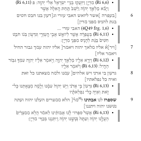
(
Ri
6
,
11
)
(
Ri
6
,
6
)
מִדְיָ֑ן
וַיִּזְעֲק֥וּ
בְנֵֽי־
יִשְׂרָאֵ֖ל
אֶל־
יְהוָֽה׃
פ
וַיָּבֹ֞א
מַלְאַ֣ךְ
יְהוָ֗ה
וַיֵּ֙שֶׁב֙
תַּ֤חַת
הָֽאֵלָה֙
אֲשֶׁ֣ר
6
[בעפרה
]אשר
ליואש
האבי
עזרי
וג[דעון
בנו
חבט
חטים
בגת
להניס
מפני
מדין]
(
4Q49
frg. 1
,
6
)
האבי
עזרי
…
(
Ri
6
,
11
)
בְּעָפְרָ֔ה
אֲשֶׁ֥ר
לְיוֹאָ֖שׁ
אֲבִ֣י הָֽעֶזְרִ֑י
וְגִדְע֣וֹן
בְּנ֗וֹ
חֹבֵ֤ט
חִטִּים֙
בַּגַּ֔ת
לְהָנִ֖יס
מִפְּנֵ֥י
מִדְיָֽן׃
7
[
ויר
]
א֯
אליו
מלאך
יהוה
ויאמר[
אליו
יהוה
עמך
גבור
החיל
ויאמר
אליו]
(
Ri
6
,
12
)
וַיֵּרָ֥א
אֵלָ֖יו
מַלְאַ֣ךְ
יְהוָ֑ה
וַיֹּ֣אמֶר
אֵלָ֔יו
יְהוָ֥ה
עִמְּךָ֖
גִּבּ֥וֹר
(
Ri
6
,
13
)
הֶחָֽיִל׃
וַיֹּ֨אמֶר
אֵלָ֤יו
8
גדעון
בי
אדני
ויש
אלהים[
עמנו
ולמה
מצאתנו
כל
זאת
ואיה
כל
נפלאתיו]
(
Ri
6
,
13
)
גִּדְעוֹן֙
בִּ֣י
אֲדֹנִ֔י
וְיֵ֤שׁ
יְהוָה֙
עִמָּ֔נוּ
וְלָ֥מָּה
מְצָאַ֖תְנוּ
כָּל־
זֹ֑את
וְאַיֵּ֣ה
כָֽל־
נִפְלְאֹתָ֡יו
א
9
שספרו
לנו
אבתינו
ל
מר֯[
הלא
ממצרים
העלנו
יהוה
ועתה
נטשנו
יהוה
ויתננו]
(
Ri
6
,
13
)
אֲשֶׁר֩
סִפְּרוּ־
לָ֨נוּ
אֲבוֹתֵ֜ינוּ
לֵאמֹ֗ר
הֲלֹ֤א
מִמִּצְרַ֙יִם֙
הֶעֱלָ֣נוּ
יְהוָ֔ה
וְעַתָּה֙
נְטָשָׁ֣נוּ
יְהוָ֔ה
וַֽיִּתְּנֵ֖נוּ
בְּכַף־
מִדְיָֽן׃