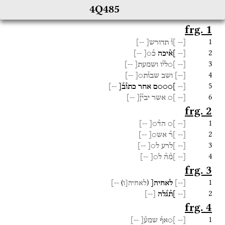
4Q485
frg. 1
1
[--
]ו֯
תדורש[
--]
2
[--
]א֯יכה
כ֯○[
--]
3
[--
]○לי֯ו
ושמעת[
--]
4
[
--
]
ושב
שבו֯ת○[
--]
5
[--
]○○○ם
אחר
כתו֯ב֯[
--]
6
[--
]○
אשר
יבי֯ן֯[
--]
frg. 2
1
[--
]○
הד֯○[
--]
2
[--
]ר֯
אש○[
--]
3
[--
]לרע
ל○[
--]
4
[--
]מ֯ה֯
ל○[
--]
frg. 3
1
)
(
[
--
]
לאחיה[
--]
לאחיה[ו
2
[--
]ת֯ג֯לה
[
--
]
frg. 4
1
[--
]○אף֯
שמע֯[
--]