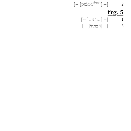
○○ש֯
2
[--
]
○○ב֯ו֯ק֯[
--]
frg. 5
1
[--
]○ר
מ○[
--]
2
[--
]ו֯
בתור֯[
--]