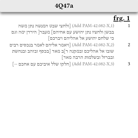
4Q47a
frg. 1
1
(Add PAM-42.082-X,1)
[ולחצי
שבט
המנשה
נתן
משה
בבשן
ולחציו
נתן
יהושע
עם
אחיהם]
מעבר[
הירדן
ימה
וגם
כי
שלחם
יהושע
אל
אהליהם
ויברכם]
2
(Add PAM-42.082-X,2)
[ויאמר
אליהם
לאמר
בנכסים
רבים
שובו
אל
אהליכם
ובמקנה
ר]ב
מאד
[בכסף
ובזהב
ובנחשת
ובברזל
ובשלמות
הרבה
מאד]
3
(Add PAM-42.082-X,3)
[חלקו
שלל
איביכם
עם
אחכם
--]