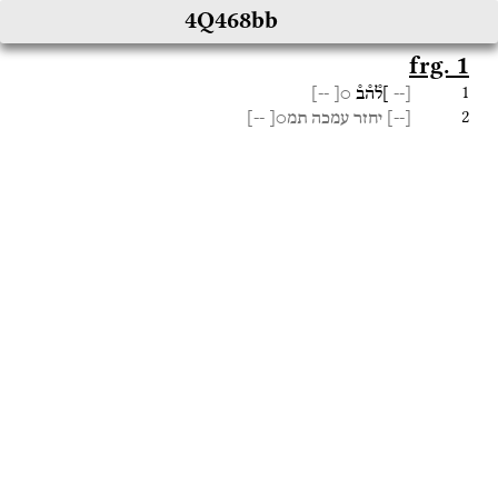
4Q468bb
frg. 1
1
[--
]ל֯ה֯ב֯
○[
--]
2
[
--
]
יחזר
עמכה
תמ○[
--]