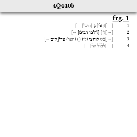
4Q440b
frg. 1
1
[--
]מזר֯[ק
]○שי֯[
--]
2
[--
]ק֯[
]ו֯ילכו
רבים֯[
--]
3
)
(
)
(
[--
]ב֯ט
לוחצי
()
צדי֯[קים
--]
לו
חצר
4
[--
]לכ֯ו֯ל
שי֯[
--]