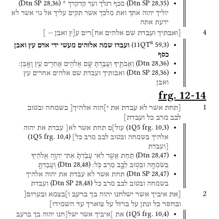
(
Dtn SP
28
,
36
)
(
Dtn SP
28
,
35
)
מכף
רגלך
ועד
קדקדך
*
יוליך
יהוה
אתך
ואת
מלכך
אשר
תקים
עליך
אל
גוי
אשר
לא
ידעת
אתה
4
[ואבתיך
ועבדת
שם
אלהים
אח]רים
ע[ץ
ואבן
--
]
a
(
11QT
59
,
3
)
ועבדו
שמה
אלוהים
מעשי
ידי
אדם
עץ
ואבן
כסף
(
Dtn
28
,
36
)
וַאֲבֹתֶ֑יךָ
וְעָבַ֥דְתָּ
שָּׁ֛ם
אֱלֹהִ֥ים
אֲחֵרִ֖ים
עֵ֥ץ
וָאָֽבֶן׃
(
Dtn SP
28
,
36
)
ואבותיך
ועבדת
שם
אלהים
אחרים
עץ
ואבן
frg. 12-14
1
[תחת
אשר
לא
עבדת
את
י]הוה
אלהיך[
בשמחה
ובטוב
לבב
מרב
כל
ועבדת]
(
1Q5
frg. 10
,
3
)
עול]ם
תחת
אשר
לא[
עבדת
את
יהוה
(
1Q5
frg. 10
,
4
)
אלהיך
בשמחה
ובטוב
לבב
מרב
כל]
[ועבדת
(
Dtn
28
,
47
)
תַּ֗חַת
אֲשֶׁ֤ר
לֹא־
עָבַ֙דְתָּ֙
אֶת־
יְהוָ֣ה
אֱלֹהֶ֔יךָ
(
Dtn
28
,
48
)
בְּשִׂמְחָ֖ה
וּבְט֣וּב
לֵבָ֑ב
מֵרֹ֖ב
כֹּֽל׃
וְעָבַדְתָּ֣
(
Dtn SP
28
,
47
)
תחת
אשר
לא
עבדת
את
יהוה
אלהיך
(
Dtn SP
28
,
48
)
בשמחה
ובטוב
לבב
מרב
כל
ועבדת
2
[את
איביך
אשר
ישלחנו
יהוה
בך
ברעב
ו]בצמא
ובערום[
ובחסר
כל
ונתן
על
ברזל
על
צוארך
עד
השמידו]
(
1Q5
frg. 10
,
4
)
את
]איביך
אשר
ישל[חנו
יהוה
בך
ברעב