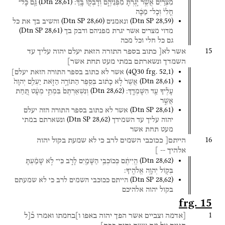
(
Dtn
28
,
61
)
מִצְרַ֔יִם
אֲשֶׁ֥ר
יָגֹ֖רְתָּ
מִפְּנֵיהֶ֑ם
וְדָבְק֖וּ
בָּֽךְ׃
גַּ֤ם
כָּל־
חֳלִי֙
וְכָל־
מַכָּ֔ה
(
Dtn SP
28
,
60
)
(
Dtn SP
28
,
59
)
ונאמנים
והשיב
בך
את
כל
(
Dtn SP
28
,
61
)
מדוי
מצרים
אשר
יגרת
מפניהם
ודבק
בך
גם
כל
חלי
וכל
מכה
15
אשר
לא[
כתוב
בספר
התורה
הזאת
יעלם
יהוה
עליך
עד
השמדך
ונשארתם
במתי
מעט
תחת
אשר]
(
4Q30
frg. 52
,
1
)
אשר
לא
כתוב
בספר
התורה
הזאת
יעלם]
(
Dtn
28
,
61
)
אֲשֶׁר֙
לֹ֣א
כָת֔וּב
בְּסֵ֖פֶר
הַתּוֹרָ֣ה
הַזֹּ֑את
יַעְלֵ֤ם
יְהוָה֙
(
Dtn
28
,
62
)
עָלֶ֔יךָ
עַ֖ד
הִשָּׁמְדָֽךְ׃
וְנִשְׁאַרְתֶּם֙
בִּמְתֵ֣י
מְעָ֔ט
תַּ֚חַת
אֲשֶׁ֣ר
(
Dtn SP
28
,
61
)
אשר
לא
כתוב
בספר
התורה
הזה
יעלם
(
Dtn SP
28
,
62
)
יהוה
עליך
עד
השמידך
ונשארתם
במתי
מעט
תחת
אשר
16
הייתם[
ככוכבי
השמים
לרב
כי
לא
שמעת
בקול
יהוה
אלהיך
--
]
(
Dtn
28
,
62
)
הֱיִיתֶ֔ם
כְּכוֹכְבֵ֥י
הַשָּׁמַ֖יִם
לָרֹ֑ב
כִּי־
לֹ֣א
שָׁמַ֔עְתָּ
בְּק֖וֹל
יְהוָ֥ה
אֱלֹהֶֽיךָ׃
(
Dtn SP
28
,
62
)
הייתם
ככוכבי
השמים
לרב
כי
לא
שמעתם
בקול
יהוה
אלהיכם
frg. 15
1
[אדמה
וצביים
אשר
הפך
יהוה
באפו
ו]בחמתו
ואמרו
כ֯[ל