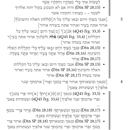
לַעֲשׂוֹת֙
אֶת־
כָּל־
מִצְוֺתָ֣יו
וְחֻקֹּתָ֔יו
אֲשֶׁ֛ר
(
Dtn SP
28
,
15
)
והיה
אם
לא
תשמע
בקול
יהוה
אלהיך
לשמר
«
»
מצותיו
וחקתיו
אשר
3
[אנכי
מצוך
היום
ובאו
עליך
כל
ה]ק֯ללות
האלה
והשיגו֯ך֯[
ארור
אתה
בעיר
וארור
אתה
בשדה
ארור]
(
4Q45
frg. 33
,
3
)
א֯נ֯
[
כ
]
י֯
[
מ
]
צוך
היום
[ובאו
עליך
כל
(
4Q45
frg. 33
,
4
)
הקללות]
א֯לה
וה֯שי֯גוך
ארור
אתה
בעי[ר
וארור
אתה
בשדה
ארור]
(
Dtn
28
,
15
)
אָנֹכִ֥י
מְצַוְּךָ֖
הַיּ֑וֹם
וּבָ֧אוּ
עָלֶ֛יךָ
כָּל־
הַקְּלָל֥וֹת
הָאֵ֖לֶּה
(
Dtn
28
,
16
)
וְהִשִּׂיגֽוּךָ׃
אָר֥וּר
אַתָּ֖ה
בָּעִ֑יר
וְאָר֥וּר
אַתָּ֖ה
בַּשָּׂדֶֽה׃
(
Dtn
28
,
17
)
אָר֥וּר
(
Dtn SP
28
,
15
)
אנכי
מצוך
היום
ובאו
עליך
כל
הקללות
(
Dtn SP
28
,
16
)
האלה
והשיגוך
ארור
אתה
בעיר
וארור
(
Dtn SP
28
,
17
)
אתה
בשדה
ארור
4
[טנאך
ומשארתך
ארור
פרי
בטנך
ופרי]
אדמתך
שגר
אלפי[ך
ועשתרות
צאנך]
(
4Q45
frg. 33
,
5
)
טנאך
[
ומ
]
ש֯
[
א
]
רתך֯
[
א
]
רור
פרי
בטנ[ך
(
4Q45
frg. 33
,
6
)
ופרי
אדמתך
שגר
אלפיך]
ועשתרות
צאנך
…
(
Dtn
28
,
18
)
(
Dtn
28
,
17
)
טַנְאֲךָ֖
וּמִשְׁאַרְתֶּֽךָ׃
אָר֥וּר
פְּרִֽי־
בִטְנְךָ֖
וּפְרִ֣י
אַדְמָתֶ֑ךָ
שְׁגַ֥ר
אֲלָפֶ֖יךָ
וְעַשְׁתְּר֥וֹת
צֹאנֶֽךָ׃
(
Dtn SP
28
,
18
)
(
Dtn SP
28
,
17
)
טנאך
ומשארתך
ארור
פרי
בטנך
ופרי
אדמתך
ופרי
בהמתך
שגר
אלפיך
ועשתרות
צאנך