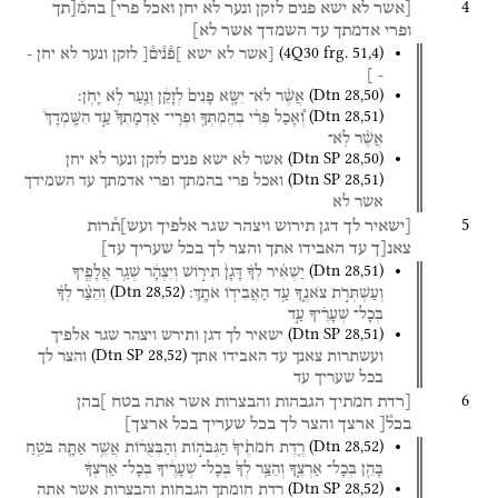
4
[אשר
לא
ישא
פנים
לזקן
ונער
לא
יחן
ואכל
פרי]
בהמ֯[תך
ופרי
אדמתך
עד
השמדך
אשר
לא]
(
4Q30
frg. 51
,
4
)
[אשר
לא
ישא
]פ֯נ֯ים֯[
לזקן
ונער
לא
יחן
-
]
-
(
Dtn
28
,
50
)
אֲשֶׁ֨ר
לֹא־
יִשָּׂ֤א
פָנִים֙
לְזָקֵ֔ן
וְנַ֖עַר
לֹ֥א
יָחֹֽן׃
(
Dtn
28
,
51
)
וְ֠אָכַל
פְּרִ֨י
בְהֶמְתְּךָ֥
וּפְרִֽי־
אַדְמָתְךָ֮
עַ֣ד
הִשָּֽׁמְדָךְ֒
אֲשֶׁ֨ר
לֹֽא־
(
Dtn SP
28
,
50
)
אשר
לא
ישא
פנים
לזקן
ונער
לא
יחן
(
Dtn SP
28
,
51
)
ואכל
פרי
בהמתך
ופרי
אדמתך
עד
השמידך
אשר
לא
5
[ישאיר
לך
דגן
תירוש
ויצהר
שגר
אלפיך
ועש]ת֯רות
צאנ[ך
עד
האבידו
אתך
והצר
לך
בכל
שעריך
עד]
(
Dtn
28
,
51
)
יַשְׁאִ֜יר
לְךָ֗
דָּגָן֙
תִּיר֣וֹשׁ
וְיִצְהָ֔ר
שְׁגַ֥ר
אֲלָפֶ֖יךָ
(
Dtn
28
,
52
)
וְעַשְׁתְּרֹ֣ת
צֹאנֶ֑ךָ
עַ֥ד
הַאֲבִיד֖וֹ
אֹתָֽךְ׃
וְהֵצַ֨ר
לְךָ֜
בְּכָל־
שְׁעָרֶ֗יךָ
עַ֣ד
(
Dtn SP
28
,
51
)
ישאיר
לך
דגן
ותירש
ויצהר
שגר
אלפיך
(
Dtn SP
28
,
52
)
ועשתרות
צאנך
עד
האבידו
אתך
והצר
לך
בכל
שעריך
עד
6
[רדת
חמתיך
הגבהות
והבצרות
אשר
אתה
בטח
]בהן
בכל֯[
ארצך
והצר
לך
בכל
שעריך
בכל
ארצך]
(
Dtn
28
,
52
)
רֶ֤דֶת
חֹמֹתֶ֙יךָ֙
הַגְּבֹה֣וֹת
וְהַבְּצֻר֔וֹת
אֲשֶׁ֥ר
אַתָּ֛ה
בֹּטֵ֥חַ
בָּהֵ֖ן
בְּכָל־
אַרְצֶ֑ךָ
וְהֵצַ֤ר
לְךָ֙
בְּכָל־
שְׁעָרֶ֔יךָ
בְּכָל־
אַרְצְךָ֔
(
Dtn SP
28
,
52
)
רדת
חומתך
הגבחות
והבצרות
אשר
אתה