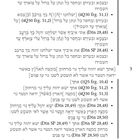
ובצמא
ובעירם
ובחסר
כל
ונתן
על
ברזל
על
צוארך
עד
השמידו
(
4Q30
frg. 51
,
1
)
[ישלחנו
י]ה֯
[
ו
]
ה֯
בך
ברע֯ב֯
ו֯ב֯[צמא
(
4Q30
frg. 51
,
2
)
ובעירם
ובחסר
כל
ונתן
על
ברזל]
[על
]צוארך
עד
השמיד֯[ו
(
Dtn
28
,
48
)
אֶת־
אֹיְבֶ֗יךָ
אֲשֶׁ֨ר
יְשַׁלְּחֶ֤נּוּ
יְהוָה֙
בָּ֔ךְ
בְּרָעָ֧ב
וּבְצָמָ֛א
וּבְעֵירֹ֖ם
וּבְחֹ֣סֶר
כֹּ֑ל
וְנָתַ֞ן
עֹ֤ל
בַּרְזֶל֙
עַל־
צַוָּארֶ֔ךָ
עַ֥ד
הִשְׁמִיד֖וֹ
(
Dtn SP
28
,
48
)
את
איביך
אשר
ישלחנו
יהוה
בך
ברעב
ובצמא
ובערום
ובחסר
כל
ונתן
עול
ברזל
על
צוארך
עד
השמידו
3
[אתך
ישא
יהוה
עליך
גוי
מרחוק
]מקצה
ה֯אר֯[ץ
כאשר
ידאה
הנשר
גוי
אשר
לא
תשמע
לשנו
גוי
עז
פנים]
(
1Q5
frg. 10
,
4
)
אתך]
(
4Q30
frg. 51
,
2
)
אתך
ישא
יהוה
עליך
גוי
מרחוק]
(
4Q30
frg. 51
,
3
)
[מקצה
]הארץ
כ֯א֯ש֯ר֯[
ידאה
הנשר
גוי
אשר
לא
תשמע
לשנו
גוי
עז
פנים]
(
Dtn
28
,
49
)
(
Dtn
28
,
48
)
אֹתָֽךְ׃
יִשָּׂ֣א
יְהוָה֩
עָלֶ֨יךָ
גּ֤וֹי
מֵרָחוֹק֙
מִקְצֵ֣ה
הָאָ֔רֶץ
כַּאֲשֶׁ֥ר
יִדְאֶ֖ה
הַנָּ֑שֶׁר
גּ֕וֹי
אֲשֶׁ֥ר
לֹא־
תִשְׁמַ֖ע
לְשֹׁנֽוֹ׃
(
Dtn
28
,
50
)
גּ֖וֹי
עַ֣ז
פָּנִ֑ים
(
Dtn SP
28
,
49
)
(
Dtn SP
28
,
48
)
אתך
*
ישא
יהוה
עליך
גוי
מרחק
מקצה
הארץ
כאשר
יראה
הנשר
גוי
אשר
לא
תשמע
(
Dtn SP
28
,
50
)
לשנו
גוי
עז
פנים