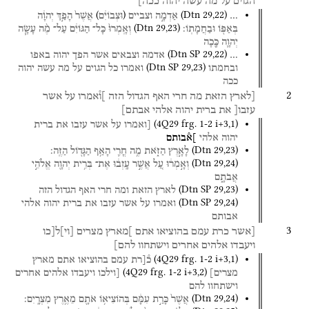
הגוים
על
מה
עשה
יהוה
ככה]
)
(
(
Dtn
29
,
22
)
…
אַדְמָ֣ה
וצביים
וּצְבוֹיִ֔ם
אֲשֶׁר֙
הָפַ֣ךְ
יְהוָ֔ה
(
Dtn
29
,
23
)
בְּאַפּ֖וֹ
וּבַחֲמָתֽוֹ׃
וְאָֽמְרוּ֙
כָּל־
הַגּוֹיִ֔ם
עַל־
מֶ֨ה
עָשָׂ֧ה
יְהוָ֛ה
כָּ֖כָה
(
Dtn SP
29
,
22
)
…
אדמה
וצבאים
אשר
הפך
יהוה
באפו
(
Dtn SP
29
,
23
)
ובחמתו
ואמרו
כל
הגוים
על
מה
עשה
יהוה
ככה
2
[לארץ
הזאת
מה
חרי
האף
הגדול
הזה
]ו֯אמרו
על
אשר
עזבו[
את
ברית
יהוה
אלהי
אבתם]
(
4Q29
frg. 1-2 i+3
,
1
)
[ואמרו
על
אשר
עזבו
את
ברית
יהוה
אלהי
]א֯בותם
(
Dtn
29
,
23
)
לָאָ֣רֶץ
הַזֹּ֑את
מֶ֥ה
חֳרִ֛י
הָאַ֥ף
הַגָּד֖וֹל
הַזֶּֽה׃
(
Dtn
29
,
24
)
וְאָ֣מְר֔וּ
עַ֚ל
אֲשֶׁ֣ר
עָֽזְב֔וּ
אֶת־
בְּרִ֥ית
יְהוָ֖ה
אֱלֹהֵ֣י
אֲבֹתָ֑ם
(
Dtn SP
29
,
23
)
לארץ
הזאת
ומה
חרי
האף
הגדול
הזה
(
Dtn SP
29
,
24
)
ואמרו
על
אשר
עזבו
את
ברית
יהוה
אלהי
אבותם
3
[אשר
כרת
עמם
בהוציאו
אתם
]מארץ
מצרים
[
וי
]
ל[כו
ויעבדו
אלהים
אחרים
וישתחוו
להם]
(
4Q29
frg. 1-2 i+3
,
1
)
כ֯[רת
עמם
בהוציאו
אתם
מארץ
(
4Q29
frg. 1-2 i+3
,
2
)
מצרים]
[וילכו
ויעבדו
אלהים
אחרים
וישתחוו
להם
(
Dtn
29
,
24
)
אֲשֶׁר֙
כָּרַ֣ת
עִמָּ֔ם
בְּהוֹצִיא֥וֹ
אֹתָ֖ם
מֵאֶ֥רֶץ
מִצְרָֽיִם׃