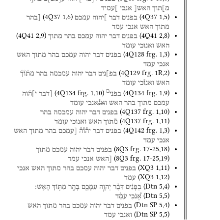
מ]תוך
האש[
אנכי
]עמיד
(
4Q37
1
,
6
)
(
4Q37
1
,
5
)
בפנים
דבר
]יהוה
עמכם
[בהר
מתוך
האש
אנכי
עמד
(
4Q41
2
,
9
)
(
4Q41
2
,
8
)
בפנים
דבר
יהוה
עמכם
בהר
מתוך
האש
ואנוכי
עומד
(
4Q128
frg. 1
,
3
)
בפנים
דבר
יהוה
עמכם
בהר
מתוך
האש
אנכי
עמד
(
4Q129
frg. 1R
,
2
)
בפ]נים
דבר
יהוה
עמכמה
בהר
מת֯ו֯ך֯
האש
ואנו֯כי
עומד
ם
(
4Q134
frg. 1
,
10
)
(
4Q134
frg. 1
,
9
)
בפני
[דבר
י]ה֯וה
עמכם
מתוך
בהר
האש
ו
אנ֯
אנכי
עומד
(
4Q137
frg. 1
,
10
)
בפנים
דבר
יהוה
עמכמה
בהר
(
4Q137
frg. 1
,
11
)
מ֯תוך
האש
ואנוכי
עומד
(
4Q142
frg. 1
,
3
)
בפנים
דבר
יה֯ו֯ה֯
[עמכם
בהר
מתוך
האש
אנכי
עמד
(
8Q3
frg. 17-25
,
18
)
בפנים
דבר
יהוה
עמכם
מתוך
(
8Q3
frg. 17-25
,
19
)
[האש
אנכי
עמד
(
XQ3
1
,
11
)
בפנים
דבר
יהוה
עמכם
בהר
מתוך
האש
אנכי
(
XQ3
1
,
12
)
עמד
(
Dtn
5
,
4
)
בְּפָנִ֗ים
דִּבֶּ֨ר
יְהוָ֧ה
עִמָּכֶ֛ם
בָּהָ֖ר
מִתּ֥וֹךְ
הָאֵֽשׁ׃
(
Dtn
5
,
5
)
אָ֠נֹכִי
עֹמֵ֨ד
(
Dtn SP
5
,
4
)
בפנים
דבר
יהוה
עמכם
בהר
מתוך
האש
(
Dtn SP
5
,
5
)
ואנכי
עמד