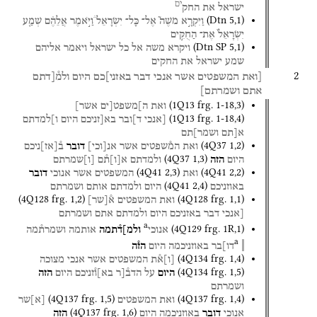
ים
ישראל
את
החק
(
Dtn
5
,
1
)
וַיִּקְרָ֣א
מֹשֶׁה֮
אֶל־
כָּל־
יִשְׂרָאֵל֒
וַיֹּ֣אמֶר
אֲלֵהֶ֗ם
שְׁמַ֤ע
יִשְׂרָאֵל֙
אֶת־
הַחֻקִּ֣ים
(
Dtn SP
5
,
1
)
ויקרא
משה
אל
כל
ישראל
ויאמר
אליהם
שמע
ישראל
את
החקים
2
[ואת
המשפטים
אשר
אנכי
דבר
באזני]כם
היום
ולמ֯[דתם
אתם
ושמרתם]
(
1Q13
frg. 1-18
,
3
)
ואת
ה]משפט[ים
אשר]
(
1Q13
frg. 1-18
,
4
)
[אנכי
ד]ובר
בא[זניכם
היום
ו]למדתם
א[תם
ושמר]תם
(
4Q37
1
,
2
)
ואת
המ֯שפטים
אשר
אנ
[
וכי
]
דובר
ב֯
[
אז
]
ניכם
(
4Q37
1
,
3
)
היום
הזה
ולמדתם
א
[
ו
]
ת֯ם
[
ו
]
שמרתם
(
4Q41
2
,
3
)
(
4Q41
2
,
2
)
ואת
המשפטים
אשר
אנוכי
דובר
(
4Q41
2
,
4
)
באוזניכם
היום
ולמדתם
אותם
ושמרתם
(
4Q128
frg. 1
,
2
)
(
4Q128
frg. 1
,
1
)
ואת
המשפטים
א֯
[
שר
]
[אנכי
דבר
באזניכם
היום
ולמדתם
אתם
ושמרתם
a‏
(
4Q129
frg. 1R
,
1
)
אנוכי
ולמ]ד֯תמה
אותמה
ושמרת֯מה
a
דו]בר
באוזניכמה
היום
הז֯ה
(
4Q134
frg. 1
,
4
)
[
ו
]
א֯ת
המשפטים
אשר
אנכי
מצוכה
(
4Q134
frg. 1
,
5
)
היום
על
הדב֯[ר
בא]ו֯זניכם
היום
הזה
ושמרתם
(
4Q137
frg. 1
,
5
)
(
4Q137
frg. 1
,
4
)
ואת
המשפטים
[
א
]
שר
(
4Q137
frg. 1
,
6
)
אנוכי
דובר
באוזניכמה
היום
הזה