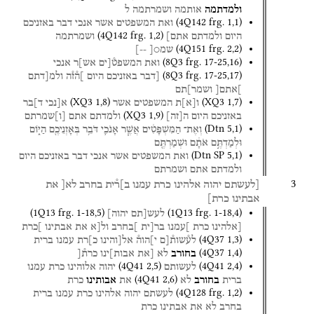
ולמדתמה
אותמה
ושמרתמה
ל
(
4Q142
frg. 1
,
1
)
ואת
המשפטים
אשר
אנכי
דבר
באזניכם
(
4Q142
frg. 1
,
2
)
היום
ולמדתם
אתם]
ושמרתמה
(
4Q151
frg. 2
,
2
)
שמ○[
--]
(
8Q3
frg. 17-25
,
16
)
ואת
המשפט֯[ים
אש]ר
אנכי
(
8Q3
frg. 17-25
,
17
)
[דבר
באזניכם
היום
]ה֯ז֯ה
ולמ[דתם
]אתם[
ושמר]תם
(
XQ3
1
,
8
)
(
XQ3
1
,
7
)
ו
[
א
]
ת
המשפטים
אשר
א[נכי
ד]בר
(
XQ3
1
,
9
)
באזניכם
היום
ה
[
זה
]
ולמדתם
אתם
[
ו
]
שמרתם
(
Dtn
5
,
1
)
וְאֶת־
הַמִּשְׁפָּטִ֔ים
אֲשֶׁ֧ר
אָנֹכִ֛י
דֹּבֵ֥ר
בְּאָזְנֵיכֶ֖ם
הַיּ֑וֹם
וּלְמַדְתֶּ֣ם
אֹתָ֔ם
וּשְׁמַרְתֶּ֖ם
(
Dtn SP
5
,
1
)
ואת
המשפטים
אשר
אנכי
דבר
באזניכם
היום
ולמדתם
אתם
ושמרתם
3
[לעשתם
יהוה
אלהינו
כרת
עמנו
ב]ר֯ית
בחרב
לא[
את
אבתינו
כרת]
(
1Q13
frg. 1-18
,
5
)
(
1Q13
frg. 1-18
,
4
)
לעש[תם
יהוה]
[אלהינו
כרת
]עמנו
בר[ית
]בחרב
ול[א
את
אבתינו
]כרת
(
4Q37
1
,
3
)
לע֯שות֯[ם
י]הוה֯
אל[והינו
כ]רת
עמנו
ברית
(
4Q37
1
,
4
)
בחורב
לא
[את
אבות]ינו
כרת֯[
(
4Q41
2
,
5
)
(
4Q41
2
,
4
)
לעשותם
יהוה
אלוהינו
כרת
עמנו
(
4Q41
2
,
6
)
ברית
בחורב
לא
את
אבותינו
כרת
(
4Q128
frg. 1
,
2
)
לעשתם
יהוה
אלהינו
כרת
עמנו
ברית
בחרב
לא
את
אבתינו
כרת