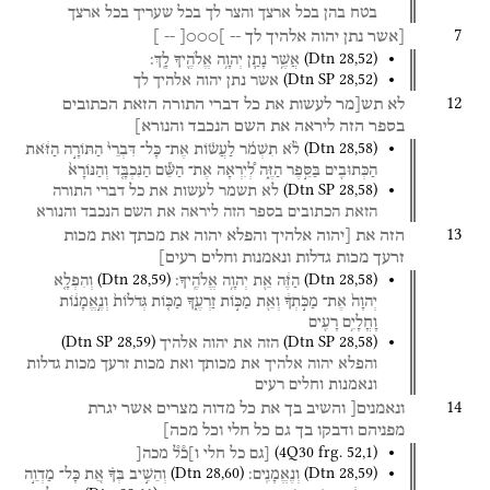
בטח
בהן
בכל
ארצך
והצר
לך
בכל
שעריך
בכל
ארצך
7
[אשר
נתן
יהוה
אלהיך
לך
--
]○○○[
--
]
(
Dtn
28
,
52
)
אֲשֶׁ֥ר
נָתַ֛ן
יְהוָ֥ה
אֱלֹהֶ֖יךָ
לָֽךְ׃
(
Dtn SP
28
,
52
)
אשר
נתן
יהוה
אלהיך
לך
12
לא
תש[מר
לעשות
את
כל
דברי
התורה
הזאת
הכתובים
בספר
הזה
ליראה
את
השם
הנכבד
והנורא]
(
Dtn
28
,
58
)
לֹ֨א
תִשְׁמֹ֜ר
לַעֲשׂ֗וֹת
אֶת־
כָּל־
דִּבְרֵי֙
הַתּוֹרָ֣ה
הַזֹּ֔את
הַכְּתוּבִ֖ים
בַּסֵּ֣פֶר
הַזֶּ֑ה
לְ֠יִרְאָה
אֶת־
הַשֵּׁ֞ם
הַנִּכְבָּ֤ד
וְהַנּוֹרָא֙
(
Dtn SP
28
,
58
)
לא
תשמר
לעשות
את
כל
דברי
התורה
הזאת
הכתובים
בספר
הזה
ליראה
את
השם
הנכבד
והנורא
13
הזה
את
[יהוה
אלהיך
והפלא
יהוה
את
מכתך
ואת
מכות
זרעך
מכות
גדלות
ונאמנות
וחלים
רעים]
(
Dtn
28
,
59
)
(
Dtn
28
,
58
)
הַזֶּ֔ה
אֵ֖ת
יְהוָ֥ה
אֱלֹהֶֽיךָ׃
וְהִפְלָ֤א
יְהוָה֙
אֶת־
מַכֹּ֣תְךָ֔
וְאֵ֖ת
מַכּ֣וֹת
זַרְעֶ֑ךָ
מַכּ֤וֹת
גְּדֹלוֹת֙
וְנֶ֣אֱמָנ֔וֹת
וָחֳלָיִ֥ם
רָעִ֖ים
(
Dtn SP
28
,
59
)
(
Dtn SP
28
,
58
)
הזה
את
יהוה
אלהיך
והפלא
יהוה
אלהיך
את
מכותך
ואת
מכות
זרעך
מכות
גדלות
ונאמנות
וחלים
רעים
14
ונאמנים[
והשיב
בך
את
כל
מדוה
מצרים
אשר
יגרת
מפניהם
ודבקו
בך
גם
כל
חלי
וכל
מכה]
(
4Q30
frg. 52
,
1
)
[גם
כל
חלי
ו]כ֯ל֯
מכה[
(
Dtn
28
,
60
)
(
Dtn
28
,
59
)
וְנֶאֱמָנִֽים׃
וְהֵשִׁ֣יב
בְּךָ֗
אֵ֚ת
כָּל־
מַדְוֵ֣ה