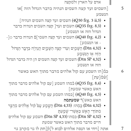
אדם
על
הארץ
ולמקצה
5
[השמים
ועד
קצה
השמים
הנהיה
כדבר
הגדול
הזה
]או
הנשמע
(
4Q30
frg. 3 ii
,
3
)
השמים
ועד
קצה
השמים
הנהיה]
(
4Q35
frg. 8
,
3
)
השמים
ועד[
קצה
השמים
הנהיה
כדבר
הגדול
הזה
או
הנשמע]
(
4Q40
frg. 4
,
2
)
השמים
ועד
קצה
השמי]ם֯
הנהיה
כדבר
○[-
-
או
הנשמע]
(
Dtn
4
,
32
)
הַשָּׁמַ֖יִם
וְעַד־
קְצֵ֣ה
הַשָּׁמָ֑יִם
הֲנִֽהְיָ֗ה
כַּדָּבָ֤ר
הַגָּדוֹל֙
הַזֶּ֔ה
א֖וֹ
הֲנִשְׁמַ֥ע
(
Dtn SP
4
,
32
)
השמים
ועד
קצה
השמים
הן
היה
כדבר
הגדול
הזה
או
הנשמע
6
כמ֯[הו
השמע
עם
קול
אלהים
מדבר
מתוך
האש
כאשר
]ש֯מ֯
[
עת
]
(
4Q35
frg. 8
,
4
)
כ֯מהו
השמע
[עם
קול
אלהים
מדבר
מתוך
האש
כאשר
שמעת]
(
4Q40
frg. 4
,
3
)
[כמהו
השמע
עם
קול
אלהים
מדבר
מתוך
האש
כאש]ר֯
שמעתמה
(
Dtn
4
,
33
)
(
Dtn
4
,
32
)
כָּמֹֽהוּ׃
הֲשָׁ֣מַֽע
עָם֩
ק֨וֹל
אֱלֹהִ֜ים
מְדַבֵּ֧ר
מִתּוֹךְ־
הָאֵ֛שׁ
כַּאֲשֶׁר־
שָׁמַ֥עְתָּ
(
Dtn SP
4
,
33
)
(
Dtn SP
4
,
32
)
כמהו
השמע
עם
קול
אלהים
חיים
מדבר
מתוך
האש
כאשר
שמעת
7
אתה
[ויחי
או
הנסה
אלהים
לבוא
ל]ק֯[חת
לו
גוי
מקרב
גוי