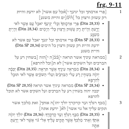
frg. 9-11
1
[פרי
אדמתך
וכל
יגיעך
י]א֯כל
עם
אשר[
לא
ידעת
והיית
רק
עשוק
ורצוץ
כל
]ה֯י֯מ֯[ים
והיית
משגע]
(
Dtn
28
,
33
)
פְּרִ֤י
אַדְמָֽתְךָ֙
וְכָל־
יְגִ֣יעֲךָ֔
יֹאכַ֥ל
עַ֖ם
אֲשֶׁ֣ר
לֹא־
(
Dtn
28
,
34
)
יָדָ֑עְתָּ
וְהָיִ֗יתָ
רַ֛ק
עָשׁ֥וּק
וְרָצ֖וּץ
כָּל־
הַיָּמִֽים׃
וְהָיִ֖יתָ
מְשֻׁגָּ֑ע
(
Dtn SP
28
,
33
)
פרי
אדמתך
וכל
יגעך
יאכל
עם
אשר
לא
(
Dtn SP
28
,
34
)
ידעת
והיית
רק
עשוק
ורצוץ
כל
הימים
והיית
משגע
2
[ממראה
עיניך
אשר
תראה
י]כ֯כ֯[ה
י]הוה
[בשחין
רע
על
הברכים
ועל
השקים
אשר]
לא
ת[וכל
להרפא]
(
Dtn
28
,
35
)
(
Dtn
28
,
34
)
מִמַּרְאֵ֥ה
עֵינֶ֖יךָ
אֲשֶׁ֥ר
תִּרְאֶֽה׃
יַכְּכָ֨ה
יְהוָ֜ה
בִּשְׁחִ֣ין
רָ֗ע
עַל־
הַבִּרְכַּ֙יִם֙
וְעַל־
הַשֹּׁקַ֔יִם
אֲשֶׁ֥ר
לֹא־
תוּכַ֖ל
לְהֵרָפֵ֑א
(
Dtn SP
28
,
35
)
(
Dtn SP
28
,
34
)
ממראה
עיניך
אשר
תראה
יככה
יהוה
בשחין
רע
על
הברכים
ועל
השקים
אשר
לא
תוכל
להרפא
3
[מכף
רגלך
ועד
קדקדך
יולך
יהו]ה
אותך[
ואת
מלכך
אשר
תקים
עליך
אל
גוי
אשר]
לא֯[
ידעת
אתה]
(
Dtn
28
,
36
)
(
Dtn
28
,
35
)
מִכַּ֥ף
רַגְלְךָ֖
וְעַ֥ד
קָדְקֳדֶֽךָ׃
יוֹלֵ֨ךְ
יְהוָ֜ה
אֹֽתְךָ֗
וְאֶֽת־
מַלְכְּךָ֙
אֲשֶׁ֣ר
תָּקִ֣ים
עָלֶ֔יךָ
אֶל־
גּ֕וֹי
אֲשֶׁ֥ר
לֹא־
יָדַ֖עְתָּ
אַתָּ֣ה