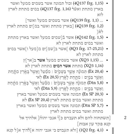
(
4Q137
frg. 1
,
15
)
וכול
תמונה
אשר
בשמים
ממעל
ואשר
(
4Q137
frg. 1
,
16
)
בארץ
מתחת
ואש֯ר֯
במים
מתחת
לארץ
לוא
(
4Q139
frg. 1
,
1
)
…
אשר
בשמים
ממעל
ואשר]
(
4Q139
frg. 1
,
2
)
[בארץ
מתחת
ואשר
במ]ים
מתחת
לארץ
לא֯[
(
4Q142
frg. 1
,
5
)
אשר
ב֯[שמים
ממעל
ואשר
בארץ
מתחת
ואשר
במים
מתחת
לארץ
לא
(
8Q3
frg. 17-25
,
21
)
]אשר
ב
[
שמ
]
ים
מ[מעל
ו]אשר
במים
מתחת
לארץ
לא
(
XQ3
1
,
15
)
…
אשר
בשמים
ממעל
אשר
ב
[
אר
]
ץ
(
XQ3
1
,
16
)
מתחת
אשר
המים
מתחת
לארץ
לא
(
Ex
20
,
4
)
תְּמוּנָ֡֔ה
אֲשֶׁ֤֣ר
בַּשָּׁמַ֣֙יִם֙ ׀
מִמַּ֡֔עַל
וֽ͏ַאֲשֶׁ֥ר֩
בָּאָ֖֨רֶץ
מִתָּ֑͏ַ֜חַת
(
Ex
20
,
5
)
וַאֲשֶׁ֥֣ר
בַּמַּ֖֣יִם ׀
מִתַּ֥֣חַת
לָאָֽ֗רֶץ
לֹֽא־
(
Dtn
5
,
8
)
תְּמוּנָ֔֡ה
אֲשֶׁ֤֣ר
בַּשָּׁמַ֣֙יִם֙ ׀
מִמַּ֔֡עַל
וַאֲשֶׁ֥ר֩
בָּאָ֖֨רֶץ
מִתָּ֑֜חַת
(
Dtn
5
,
9
)
וַאֲשֶׁ֥ר
בַּמַּ֖֣יִם ׀
מִתַּ֥֣חַת
לָאָֽ֗רֶץ׃
לֹא־
(
Ex SP
20
,
3
)
תמונה
אשר
בשמים
ממעל
ואשר
בארץ
(
Ex SP
20
,
4
)
מתחת
ואשר
במים
מתחת
לארץ
לא
(
Dtn SP
5
,
7
)
תמונה
אשר
בשמים
ממעל
ואשר
בארץ
מתחת
ואשר
במים
מתחת
לארץ
2
[תשתחוה
להם
ולא
תעבדם
כ]י֯
אנכי
יהוה֯[
אלהיך
אל
קנא
פקד
עון
אבות]
(
1Q2
frg. 4
,
1
)
[ולא
תעבדם
כי
אנכי
יהוה
א]ל֯היך
א[ל
קנא