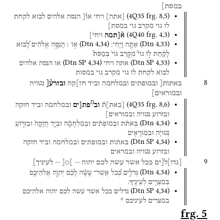
במסת]
(
4Q35
frg. 8
,
5
)
[
אתה
]
ויחי
או֯[
הנסה
אלהים
לבוא
לקחת
לו
גוי
מקרב
גוי
במסת]
(
4Q40
frg. 4
,
3
)
א֯[תמה
ויחי]
(
Dtn
4
,
34
)
(
Dtn
4
,
33
)
אַתָּ֖ה
וַיֶּֽחִי׃
א֣וֹ ׀
הֲנִסָּ֣ה
אֱלֹהִ֗ים
לָ֠בוֹא
לָקַ֨חַת
ל֣וֹ
גוֹי֮
מִקֶּ֣רֶב
גּוֹי֒
בְּמַסֹּת֩
(
Dtn SP
4
,
34
)
(
Dtn SP
4
,
33
)
אתה
ויחי
או
הנסה
אלהים
לבוא
לקחת
לו
גוי
מקרב
גוי
במסות
8
באתות[
ובמופתים
ובמלחמה
וביד
חז]קה
ובזרע֯[
נטויה
ובמוראים]
מ
(
4Q35
frg. 8
,
6
)
[
באת
]
ת֯
וב
פת[ים
ובמלחמה
וביד
חזקה
ובזרוע
נטויה
ובמוראים]
(
Dtn
4
,
34
)
בְּאֹתֹ֨ת
וּבְמוֹפְתִ֜ים
וּבְמִלְחָמָ֗ה
וּבְיָ֤ד
חֲזָקָה֙
וּבִזְר֣וֹעַ
נְטוּיָ֔ה
וּבְמוֹרָאִ֖ים
(
Dtn SP
4
,
34
)
באתות
ובמופתים
ובמלחמה
וביד
חזקה
ובזרוע
נטויה
ובמראים
9
[
גדו
]
ל[ים
ככל
אשר
עשה
לכם
יהוה
--
]○[
--
לעיניך]
(
Dtn
4
,
34
)
גְּדֹלִ֑ים
כְּ֠כֹל
אֲשֶׁר־
עָשָׂ֨ה
לָכֶ֜ם
יְהוָ֧ה
אֱלֹהֵיכֶ֛ם
בְּמִצְרַ֖יִם
לְעֵינֶֽיךָ׃
(
Dtn SP
4
,
34
)
גדלים
ככל
אשר
עשה
לכם
יהוה
אלהיכם
במצרים
לעיניכם
*
frg. 5