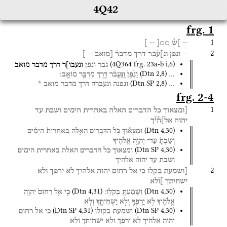
4Q42
frg. 1
1
--
]ש֯
○○[
--
]
2
--
ונפן
ונ]ע֯בר
דרך
מדבר֯
[מואב
--
]
(
4Q364
frg. 23a-b i
,
6
)
גבר
ונפן
ונעבו]ר
דרך
מדבר
מואב
(
Dtn
2
,
8
)
…
וַנֵּ֙פֶן֙
וַֽנַּעֲבֹ֔ר
דֶּ֖רֶךְ
מִדְבַּ֥ר
מוֹאָֽב׃
(
Dtn SP
2
,
8
)
…
ונפנה
ונעברה
דרך
מדבר
מואב
*
frg. 2-4
1
[ומצאוך
כל
הדברים
האלה
באחרית
הימים
ושבת
עד
יהוה
אל]ה֯י֯ך
(
Dtn
4
,
30
)
וּמְצָא֕וּךָ
כֹּ֖ל
הַדְּבָרִ֣ים
הָאֵ֑לֶּה
בְּאַחֲרִית֙
הַיָּמִ֔ים
וְשַׁבְתָּ֙
עַד־
יְהוָ֣ה
אֱלֹהֶ֔יךָ
(
Dtn SP
4
,
30
)
ומצאוך
כל
הדברים
האלה
באחרית
הימים
ושבת
עד
יהוה
אלהיך
2
[ושמעת
בקלו
כי
אל
רחום
יהוה
אלהיך
לא
ירפך
ולא
ישחיתך
]ו֯לא
(
Dtn
4
,
31
)
(
Dtn
4
,
30
)
וְשָׁמַעְתָּ֖
בְּקֹלֽוֹ׃
כִּ֣י
אֵ֤ל
רַחוּם֙
יְהוָ֣ה
אֱלֹהֶ֔יךָ
לֹ֥א
יַרְפְּךָ֖
וְלֹ֣א
יַשְׁחִיתֶ֑ךָ
וְלֹ֤א
(
Dtn SP
4
,
31
)
(
Dtn SP
4
,
30
)
ושמעת
בקולו
כי
אל
רחום
יהוה
אלהיך
לא
ירפך
ולא
ישחיתך
ולא