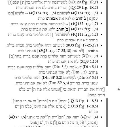
(
4Q129
frg. 1R
,
1
)
לעשותמה
יהוה
אלוהינו
כר
[
ת
]
עמנ
[
ו
]
(
4Q129
frg. 1R
,
2
)
[ברית
בחרב
לא
את
אבתינו
כרת
(
4Q134
frg. 1
,
8
)
(
4Q134
frg. 1
,
5
)
לעשותם
--
ולעשו]תם
עמ
[
נו
]
ב֯חורב
○
לוא
את
אבותינו
כרת
(
4Q137
frg. 1
,
7
)
[
שו
]
תמהיהוה
אלוהינו
כרת
עמנו
ברית
(
4Q137
frg. 1
,
8
)
[
ב
]
חורב
ולוא
את
אבותינו
כרת
(
4Q142
frg. 1
,
2
)
לעשו֯ת֯מה֯
[יהוה
אלהינו
כרת
עמנו
ברית
בחרב
לא
את
אבתינו
כרת
(
8Q3
frg. 17-25
,
17
)
לעשתם
יהוה
אלהינו
כרת
עכרת
ברי֯ת
(
8Q3
frg. 17-25
,
18
)
בחורב[
]ל֯א
את
[אבתינו
כרת
(
XQ3
1
,
9
)
לעשותם
יהוה
אלהינו
כרת
עמנו
ברית
בחר
[
ב
]
(
XQ3
1
,
10
)
לא
את
אבתינו
כרת
(
Dtn
5
,
2
)
(
Dtn
5
,
1
)
לַעֲשֹׂתָֽם׃
יְהוָ֣ה
אֱלֹהֵ֗ינוּ
כָּרַ֥ת
עִמָּ֛נוּ
בְּרִ֖ית
(
Dtn
5
,
3
)
בְּחֹרֵֽב׃
לֹ֣א
אֶת־
אֲבֹתֵ֔ינוּ
כָּרַ֥ת
(
Dtn SP
5
,
2
)
(
Dtn SP
5
,
1
)
לעשותם
יהוה
אלהינו
כרת
(
Dtn SP
5
,
3
)
עמנו
ברית
בחורב
לא
את
אבותינו
כרת
4
[יהוה
את
הברית
הזאת
כי
]אנחנו
אלה
פה
ה[יום
כלנו
חיים
פנים]
(
1Q13
frg. 1-18
,
5
)
יהוה[
את
ה]ברית[
הזאת
כי
אתנו]
(
1Q13
frg. 1-18
,
6
)
[אנחנו
אלה
פה
היום
]כלנו
ח[יים
פנ]ים
(
4Q37
1
,
5
)
(
4Q37
1
,
4
)
יהוה
את
]הב[רית
ה]ז֯את
כי
אתנו
[
אנחנ
]
ו֯
א֯ל[ה
פה
היום
כו]ל֯[נו
חי]י֯ם
[פנים