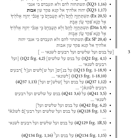
(
XQ3
1
,
16
)
תשתחוה
להם
ולא
תעבדם
כי
אנכי
(
XQ3
1
,
17
)
יהוה
אלהיך
אל
קנא
פקד
עון
אבות
(
Ex
20
,
5
)
תִשְׁתַּחְוֶ֥֣ה
לָהֶ֖ם֮
וְלֹ֣א
תָעָבְדֵ֑ם֒
כִּ֣י
אֽ͏ָנֹכִ֞י
יְהוָ֤ה
אֱלֹהֶ֙יךָ֙
אֵ֣ל
קַנָּ֔א
פֹּ֠קֵד
עֲוֺ֨ן
אָבֹ֧ת
(
Dtn
5
,
9
)
תִשְׁתַּחֲוֶ֥֣ה
לָהֶ֖ם֮
וְלֹ֣א
תָעָבְדֵ֑ם֒
כִּ֣י
אָנֹכִ֞י
יְהוָ֤ה
אֱלֹהֶ֙יךָ֙
אֵ֣ל
קַנָּ֔א
פֹּ֠קֵד
עֲוֺ֨ן
אָב֧וֹת
(
Ex SP
20
,
4
)
תשתחוי
להם
ולא
תעבדם
כי
אנכי
יהוה
אלהיך
אל
קנא
פקד
עון
אבות
3
[על
בנים
ועל
שלשים
ועל
רבעים
לשנאי
--
]
(
1Q2
frg. 4
,
2
)
(
1Q2
frg. 4
,
1
)
על
בנים
על
שלשים]
[ועל
רבעים
לשנאי
…
(
1Q13
frg. 1-18
,
9
)
על
בנ]ים[
ועל
ש]לשים
וע[ל
]רבעים
(
1Q13
frg. 1-18
,
10
)
[לשונאי
…
(
4Q37
1
,
13
)
(
4Q37
1
,
12
)
על
בנים
ועל
]שלש[ים
ועל]
רבעים
לש֯ונא֯[י
…
(
4Q41
3
,
6
)
(
4Q41
3
,
5
)
על
בנים
על
שלשים
ועל
רבעים
לשנאי
…
(
4Q42
frg. 6
,
2
)
על
בנים
ועל
שלשים
ועל]
(
4Q128
frg. 1
,
5
)
על
בנים
ועל
שלשים
ועל
רבעי]ם֯
לשונ֯א֯י֯
…
(
4Q129
frg. 1R
,
5
)
על
בנים
ועל
שלשים
ועל
רבעים
לשנאי
…
ל
(
4Q134
frg. 1
,
16
)
(
4Q134
frg. 1
,
15
)
על
בנים
וע