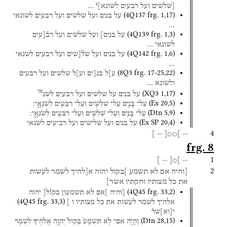
[שלשים
ועל
רבעים
לשונא]י֯
…
(
4Q137
frg. 1
,
17
)
על
בנים
ועל
שלשים
ועל
רבעים
לשונאי
…
(
4Q139
frg. 1
,
3
)
על
בנים]
ועל
שלשים
ועל
רב֯[עים
לשונאי
…
(
4Q142
frg. 1
,
6
)
על
בנים
ועל
של֯[שים
ועל
רבעים
לשנאי
…
(
8Q3
frg. 17-25
,
22
)
ע]ל
בנ[ים
וע]ל
שלשים
ועל
רבעים
ולשונא
…
אי
(
XQ3
1
,
17
)
על
בנים
על
שלשים
ועל
רבעים
לשנ
(
Ex
20
,
5
)
עַל־
בָּנִ֛ים
עַל־
שִׁלֵּשִׁ֥ים
וְעַל־
רִבֵּעִ֖ים
לְשֹׂנְאָֽ֑י׃
(
Dtn
5
,
9
)
עַל־
בָּנִ֛ים
וְעַל־
שִׁלֵּשִׁ֥ים
וְעַל־
רִבֵּעִ֖ים
לְשֹׂנְאָֽ֑י׃
(
Ex SP
20
,
4
)
על
בנים
ועל
שלישים
ועל
רביעים
לשנאי
4
]
--
]○○[
--
frg. 8
1
]
--
]○[
--
2
[והיה
אם
לא
תשמע
]בקול
יהוה
א[להיך
לשמר
לעשות
את
כל
מצותיו
וחקתיו
אשר]
(
4Q45
frg. 33
,
2
)
[והיה
]אם
לא
תשמעון
בקו֯ל[
יהוה
(
4Q45
frg. 33
,
3
)
אלהיך
לשמר
לעשות
את
כל
מצותיו
ו
]
י
[
וא
]
שר֯
(
Dtn
28
,
15
)
וְהָיָ֗ה
אִם־
לֹ֤א
תִשְׁמַע֙
בְּקוֹל֙
יְהוָ֣ה
אֱלֹהֶ֔יךָ
לִשְׁמֹ֤ר