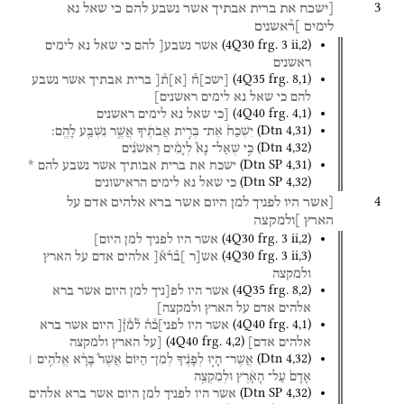
3
[ישכח
את
ברית
אבתיך
אשר
נשבע
להם
כי
שאל
נא
לימים
]ר֯אשנים
(
4Q30
frg. 3 ii
,
2
)
אשר
נשבע[
להם
כי
שאל
נא
לימים
ראשנים
(
4Q35
frg. 8
,
1
)
[
ישכ
]
ח֯
[
א
]
ת֯[
ברית
אבתיך
אשר
נשבע
להם
כי
שאל
נא
לימים
ראשנים]
(
4Q40
frg. 4
,
1
)
[כי
שאל
נא
לימים
ראשנים
(
Dtn
4
,
31
)
יִשְׁכַּח֙
אֶת־
בְּרִ֣ית
אֲבֹתֶ֔יךָ
אֲשֶׁ֥ר
נִשְׁבַּ֖ע
לָהֶֽם׃
(
Dtn
4
,
32
)
כִּ֣י
שְׁאַל־
נָא֩
לְיָמִ֨ים
רִֽאשֹׁנִ֜ים
(
Dtn SP
4
,
31
)
ישכח
את
ברית
אבותיך
אשר
נשבע
להם
*
(
Dtn SP
4
,
32
)
כי
שאל
נא
לימים
הראישונים
4
[אשר
היו
לפניך
למן
היום
אשר
ברא
אלהים
אדם
על
הארץ
]ולמקצה
(
4Q30
frg. 3 ii
,
2
)
אשר
היו
לפניך
למן
היום]
(
4Q30
frg. 3 ii
,
3
)
אש[ר
]ב֯ר֯א֯[
אלהים
אדם
על
הארץ
ולמקצה
(
4Q35
frg. 8
,
2
)
אשר
היו
לפ[ניך
למן
היום
אשר
ברא
אלהים
אדם
על
הארץ
ולמקצה]
(
4Q40
frg. 4
,
1
)
אשר
היו
לפני]כ֯ה֯
ל֯מ֯ן֯[
היום
אשר
ברא
(
4Q40
frg. 4
,
2
)
אלהים
אדם]
[על
הארץ
ולמקצה
(
Dtn
4
,
32
)
אֲשֶׁר־
הָי֣וּ
לְפָנֶ֗יךָ
לְמִן־
הַיּוֹם֙
אֲשֶׁר֩
בָּרָ֨א
אֱלֹהִ֤ים ׀
אָדָם֙
עַל־
הָאָ֔רֶץ
וּלְמִקְצֵ֥ה
(
Dtn SP
4
,
32
)
אשר
היו
לפניך
למן
היום
אשר
ברא
אלהים