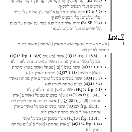
(
Ex
20
,
5
)
יְהוָ֤ה
אֱלֹהֶ֙יךָ֙
אֵ֣ל
קַנָּ֔א
פֹּ֠קֵד
עֲוֺ֨ן
אָבֹ֧ת
עַל־
בָּנִ֛ים
עַל־
שִׁלֵּשִׁ֥ים
וְעַל־
רִבֵּעִ֖ים
לְשֹׂנְאָֽ֑י׃
(
Dtn
5
,
9
)
יְהוָ֤ה
אֱלֹהֶ֙יךָ֙
אֵ֣ל
קַנָּ֔א
פֹּ֠קֵד
עֲוֺ֨ן
אָב֧וֹת
עַל־
בָּנִ֛ים
וְעַל־
שִׁלֵּשִׁ֥ים
וְעַל־
רִבֵּעִ֖ים
לְשֹׂנְאָֽ֑י׃
(
Ex SP
20
,
4
)
יהוה
אלהיך
אל
קנא
פקד
עון
אבות
על
בנים
ועל
שלישים
ועל
רביעים
לשנאי
frg. 7
1
[אשר
בשמים
ממעל
ואשר
בארץ]
מ֯תחת
[ואשר
במים
מתחת
לארץ
לא]
(
1Q13
frg. 1-18
,
9
)
(
1Q13
frg. 1-18
,
8
)
…
אשר
]בשמים
[ממעל
ואשר
בארץ
מתחת
ואשר
במים
מתחת
לארץ
לא
(
4Q37
1
,
10
)
אשר
בשמ֯
[
י
]
ם
[ממעל
ואשר
בארץ
מתחת
(
4Q37
1
,
11
)
ו]אש֯[ר
במים]
מתחת
לארץ
לו[א
(
4Q41
3
,
3
)
אשר
בשמים
ממעל
ואשר
בארץ
מתחת
ואשר
(
4Q41
3
,
4
)
במים
מתחת
לארץ
לוא
(
4Q42
frg. 6
,
1
)
ואשר
במים[
מתחת
לארץ
לא
(
4Q128
frg. 1
,
4
)
…
אש]ר
בשמים
ממעל
ואשר
ב[ארץ
(
4Q128
frg. 1
,
5
)
מתחת]
[ואשר
במים
מתחת
לארץ
לא
(
4Q129
frg. 1R
,
4
)
…
אשר
בשמים
ממעל
ואשר
בארץ
מתחת
ואש]ר֯
במים
מתחת
לארץ
לוא
ר
(
4Q134
frg. 1
,
13
)
…
אשר
בשמ
[
ים
]
ממעל
ואש
(
4Q134
frg. 1
,
14
)
[בארץ
מתחת
ו]א֯שר֯
ב֯
[
מ
]
ים
מתחת
לארץ
לוא