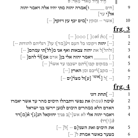
חַ֖יִל
גָּד֥וֹל
מְאֹד־
מְאֹֽד׃
ס
9
[חים
_____
ו]אמרה
יהוה
מתי
יהיו
אלה
ויאמר
יהוה
אל[י
עד]
10
[אשר
--
ומקץ
י]מים
יכף
עץ
ויזקף[
--]
frg. 3
1
[--
]○ת֯
ו֯א○
[
]
○○○[
--]
2
[
--
]
יהוה
ויקומו
כל
העם
ויע֯
[
מד
]
ו
על[
רגליהם
להודות
--]
3
[
ולהל
]
ל
את
יהוה
צבאות
ואף
אני
מ
[
לל
]
תי
עמהם[
--]
4
[
]
_____
ויאמר
יהוה
אלי
בן[
אדם
אמ]ו֯ר֯
להם[
--]
5
[--
במקום
קבו]ר֯תם
ישכבו
עד
אשר֯[
--]
6
[--
מקב]ר֯יכם
ומן
הארץ
[
--
]
]
אשר
7
[--
]ל
[
[
ע
]
ול
מצר֯[ים
--]
frg. 4
1
[--
]תחת
דוני
2
)
(
ש֯ימה
את
נפשי
ויתבהלו
הימים
מהר
עד
אשר
יאמרו
שמח
3
האדם
הלא
ממהרים
הימים
למען
יירשו
בני
ישראל
4
ויאמר
יהוה
אלי
לא
אש
[
י
]
ב
פניך
יחזקאל
הנ
[
נ
]
י
א֯
[
מ
]
דד
)
(
ג
[
ו
]
דד
5
את
הימים
ואת
השני[ם
--
]ל[
--]
6
מצער
כאשר
אמרת
ל[
--]