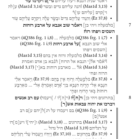
ויאמר
שנית
הנבא
ויעלו
עליהם
גדי]ם
ויקרמו
עור
(
Mas1d
3
,
14
)
(
Mas1d
3
,
13
)
ו֯הנה
עליהם
גדים
ובשר
ע[לה
וי]קרם
[עליהם
עו]ר֯
(
Ez
37
,
8
)
וְהִנֵּֽה־
עֲלֵיהֶ֤ם
גִּדִים֙
וּבָשָׂ֣ר
עָלָ֔ה
וַיִּקְרַ֧ם
עֲלֵיהֶ֛ם
ע֖וֹר
7
[מלמעלה
ויהי
כן]
ויאמ֯ר
שוב
אנבא
על
ארבע
רוחות
השמים
ויפחו
רוח֯
(
4Q386
frg. 1 i
,
8
)
(
4Q386
frg. 1 i
,
7
)
מלמעלה
…
ויאמר
(
4Q386
frg. 1 i
,
9
)
אלי
שוב
הנבא
]על
ארבע
רחות
[השמים
ויפחו
(
Mas1d
3
,
15
)
(
Mas1d
3
,
14
)
מלמעלה
ורוח
אין
בהם
ו֯י֯א֯מ֯ר
אל֯[י
הנבא
אל
הרוח]
ה֯נ֯בא
בן
אדם
ואמרת
(
Mas1d
3
,
17
)
(
Mas1d
3
,
16
)
א֯ל֯
…
מארבע
רוחות
בא
[
י
]
הרוח
ופחי
(
Ez
37
,
9
)
(
Ez
37
,
8
)
מִלְמָ֑עְלָה
וְר֖וּחַ
אֵ֥ין
בָּהֶֽם׃
וַיֹּ֣אמֶר
אֵלַ֔י
הִנָּבֵ֖א
אֶל־
הָר֑וּחַ
הִנָּבֵ֣א
בֶן־
אָ֠דָם
וְאָמַרְתָּ֨
אֶל־
…
מֵאַרְבַּ֤ע
רוּחוֹת֙
בֹּ֣אִי
הָר֔וּחַ
וּפְחִ֛י
8
)
/
(
[בהרוגים
ויהי
כן]
וי
[
ח
]
י֯ו
עם
רב
אנשים
וי
[
ה
]
י֯ו
]ויעמד
ויברכו
את
יהוה
צבאות
אש
[
ר
]
(
4Q386
frg. 1 i
,
9
)
בם
ויעמדו
על
רג]ל[יהם
ע]ם
רב
אנשי֯
[
ם
]
(
Mas1d
3
,
18
)
(
Mas1d
3
,
17
)
בהרוגים
…
ו
[
יחי
]
ו֯
ויע
[
מ
]
דו
(
Mas1d
3
,
19
)
על
רגליהם
חיל
גדול
…
(
Ez
37
,
10
)
(
Ez
37
,
9
)
בַּהֲרוּגִ֥ים
…
וַיִּֽחְי֗וּ
וַיַּֽעַמְדוּ֙
עַל־
רַגְלֵיהֶ֔ם