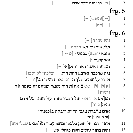
7
[כי
]פ֯י
יהוה
דבר
אלה
_____
[
]
frg. 5
1
[--
]אמפ○[
--]
2
[--
]בס[
--]
frg. 6
1
והיו
עמי
ה[
--]
2
בלב
טוב
ובנ֯[פש
חפצה
--]
3
)
(
וחבא
כמעט
ק[ט
-- ]
יחבא
4
ומבקיעים
י[
--]
5
המראה
אשר
ראה
יחזק[אל
--]
6
נגה
מרכבה
וארבע
חיות
חית[
--
ובלכתן
לא
יסבו]
7
אחור
על
שתים
תלך
החיה
האחת
ושתי
רגל[יה
--]
8
[
ע
]
ל[
]ל[
]○○
ב֯
[
אח
]
ת
היה
נשמה
ופניהם
זה
בעקר
ז[ה
ודמות]
9
הפ[נים
אחד
ארי
אח]ד
נשר
ואחד
עגל
ואחד
של
אדם
והית[ה
יד]
10
אדם
מח֯ברת
מגבי
החיות
ודבקה
ב[כנפיהן
--
]והא
[
ופ
]
נ֯
[
ים
]
11
אופן
חובר
אל
אופן
בלכתן
ומשני
עברי
הא֯[ופנים
שבלי
אש]
12
והיה
בתוך
גחלים
חיות
כגחלי
אש[
--]