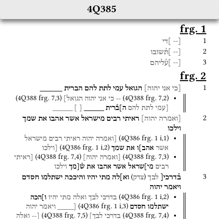
4Q385
frg. 1
1
[--
]די
2
[--
]ת֯שובו
3
[--
]ע֯ליהם
frg. 2
1
[כי
אני
יהוה]
הגואל
עמי
לתת
להם
הברית
_____
(
4Q388
frg. 7
,
3
)
(
4Q388
frg. 7
,
2
)
--
כי
אני
יהוה
הגואל]
[עמי
לתת
להם
ה]ב֯רית
_____
[
]
_____
2
[ואמרה
יהוה]
ראיתי
רבים
מישראל
אשר
אהבו
את
שמך
וילכו
(
4Q386
frg. 1 i
,
1
)
[ואמרה
יהוה
ראיתי
רבים
מישראל
(
4Q386
frg. 1 i
,
2
)
אשר
אהב]ו
את
שמך
[וילכו
(
4Q388
frg. 7
,
4
)
(
4Q388
frg. 7
,
3
)
[ואמרה
יהוה]
[ראיתי
רבים
מי]שראל
אשר
אהבו
את
ש֯[מך
וילכו
3
)
(
ב֯דרכי[
לבך
וא]לה
מתי
יהיו
והיככה
ישתלמו
חסדם
צדק
ויאמר
יהוה
(
4Q386
frg. 1 i
,
2
)
בדרכי
לבך
ואלה
מתי
יהיו
ו]הכה
(
4Q386
frg. 1 i
,
3
)
ישתלמו
חסדם
[____
ויאמר
יהוה
(
4Q388
frg. 7
,
5
)
(
4Q388
frg. 7
,
4
)
בדרכי
לבך]
[--
ואלה