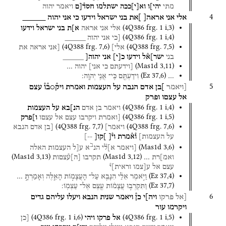
מתי
יהי]ו
וא
[
י
]
ככה
ישתלמו
חסד֯[ם
ויאמר
יהוה
4
אלי
אני
אראה[
]את
בני
ישראל
וידעו
כי
אני
יהוה
_____
(
4Q386
frg. 1 i
,
3
)
אלי
אני
אראה
א]ת
בני
ישראל
וידעו
(
4Q386
frg. 1 i
,
4
)
[כי
אני
יהוה
_____
(
4Q388
frg. 7
,
6
)
(
4Q388
frg. 7
,
5
)
אלי]
[אני
אראה
את
בני
ישר]א֯ל
וידעו
כ
[
י
]
אני
יהוה[
_____
(
Mas1d
3
,
11
)
[וידעתם
כי
אני]
יהוה
…
(
Ez
37
,
6
)
…
וִידַעְתֶּ֖ם
כִּֽי־
אֲנִ֥י
יְהוָֽה׃
5
[ויאמר
]בן
אדם
הנבה
על
העצמות
ואמרת
ויק֯○ב֯ו֯
עצם
אל
עצםו
ופרק
(
4Q386
frg. 1 i
,
4
)
ויאמר
בן
אדם
הנ]בא
על
העצמות
(
4Q386
frg. 1 i
,
5
)
[ואמרת
ויקרבו
עצם
אל
עצםו
ו]פרק
(
4Q388
frg. 7
,
7
)
(
4Q388
frg. 7
,
6
)
ויאמר]
[בן
אדם
הנבא
על
העצמות]
ו֯א֯מרת
וי֯[
]קו[
--]
ב
(
Mas1d
3
,
6
)
[ויאמר
א]ל֯י
הנ
א
ע[ל
העצמות
האלה
(
Mas1d
3
,
13
)
(
Mas1d
3
,
12
)
ואמ]רת
…
תקרבו
[
ה
]
ע֯צםות
עצם
אל
ע[צמו
וראית]י֯
(
Ez
37
,
4
)
וַיֹּ֣אמֶר
אֵלַ֔י
הִנָּבֵ֖א
עַל־
הָעֲצָמ֣וֹת
הָאֵ֑לֶּה
וְאָמַרְתָּ֣
…
(
Ez
37
,
7
)
וַתִּקְרְב֣וּ
עֲצָמ֔וֹת
עֶ֖צֶם
אֶל־
עַצְמֽוֹ׃
6
[אל
פרקו
ויה]י
כן֯
ויאמר
שנית
הנבא
ויעלו
עליהם
גדים
ויקרמו
עור
(
4Q386
frg. 1 i
,
6
)
(
4Q386
frg. 1 i
,
5
)
אל
פרקו
ויהי
[כן