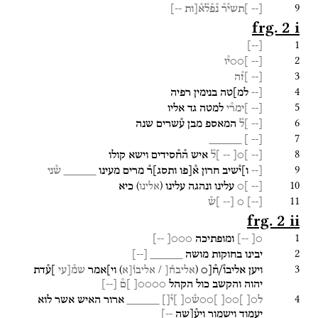
9
[--
]תשי֯ר֯
נ֯פ֯ל֯א֯[ות
--]
frg. 2 i
1
]
--
[
2
[--
]○○י֯ו
3
[--
]ז֯ה
4
[--
למ]טה
בנימין
רפיה
5
[--
]ימר֯י
למטה
גד
אליו
6
[--
]ל֯
המאספ
מבן
ע֯שרים
שנה
7
_____
]
--
[
8
[--
]○[
--
]ל֯
איש
ה֯ח֯סידים
וישא
קולו
9
[--
ו]י֯שיב
חרון
א֯[פו
ותסג]ר֯
מרים
מעינו
_____
ש֯ני
10
)
(
[--
]○
עלינו
ונהגה
עלינו
כיא
אלינו
11
[
--
]
○
[--
]ש֯
frg. 2 ii
1
○[
--]
ומופתיכה
○○○[
--]
2
יבינו
בחוקות
מושה
_____
[
--
]
3
)
/
(
ויען
אליבו֯/ח֯[○
וי]אמר
שמ֯[עי
]ע֯דת
אליבח֯[
אליבו֯[א
יהוה
והקשב
כול
הקהל
○○○○[
]ם֯
[
--
]
4
ל○[
]○○[
]○○ש֯○[
]י֯[]
_____
ארור
האיש
אשר
לוא
יעמוד
וישמור
ויע֯[שה
--]