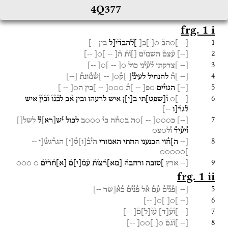
4Q377
frg. 1 i
1
[--
]○הב֯
○[
]ב[
]ל֯הבד֯י֯[ל
בין
--]
2
[
--
]
ע֯צם֯
השמי֯ם
[]ו֯ת֯
ה֯[
--
]○[
--]
3
[--
]צדקתי
ל֯ע֯י֯ני
כול
○[
--
]○[
--]
4
[--
]ה֯
להנחיל
לעינ֯י֯[
]ק֯○[
--
]ש֯מ֯ונת֯
[
--
]
5
[
--
]
הגוי֯ים
○פ[
--
]ת֯
○○○[
--
]בין
ה○[
-- ]
6
[--
]○
ו֯
[
שפט
]
תי
ב
[
י
]
ן
איש
לרעהו
ובין
א֯ב
לב֯נ֯ו֯
ו֯ב֯י֯ן֯
איש
ל֯גר֯[ו
--]
7
[
--
]
כ○○○[
--
]○ה
ב○ח֯ה
כי֯
○○○ב
לכול
י֯ש
[
רא
]
ל֯
לשל[]
ו֯יע֯יד֯
ו֯ל○צ○
8
[--
ה]ח֯וי
הכנעני
החתי
האמורי
הי֯ב֯
[
ו
]
ס֯
[
י
]
הגר֯גש֯[י
--
]○○○○○
9
[--
ארץ
]טובה
ורחבה֯
[
מא
]
ר֯צו֯ת֯
ע֯מ֯
[
י
]
ם֯
[
א
]
ח֯ר֯י֯ם֯
○
○○○
frg. 1 ii
5
[--
]פ֯נ֯י֯ם֯
ע֯ם֯
א֯ל
פ֯נ֯י֯ם֯
כ֯א֯[שר
--]
6
--]
]○[
]○[
[--
7
[--
]ו֯ע֯
[
ד
]
ע֯ו֯
[
ל
]
ם֯[
--]
8
[--
]ו֯ג֯ם֯
○[
]○○[
--]