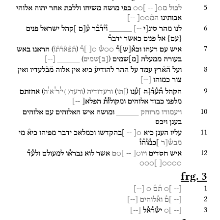
5
לכול
מ○[
--
]○○
בפי
מושה
משיחו
וללכת
אחר
יהוה
אלוהי
אבותינו
המ֯○○[
--]
6
לנו
מהר
סינ[י
--]
_____
ו֯י֯ד֯ב֯ר
ע֯[ם
]קהל
ישראל
פנים
{
עם
}
אל
פנים
כאשר
ידבר֯
7
)
(
איש
עם
רעהו
וכא֯
[
ש
]
ר֯
○○ש֯
○[
]ר֯
הראנו
באש
ת֯פ֯א֯ר֯ת֯ו֯
)
(
בעורה
ממעלה
[
מ
]
שמים
_____
[
--
]
[
ב
]
שמים
8
ועל
ה֯א֯רץ
עמד
על
ההר
להודיע֯
כיא
אין
אלוה
מ֯ב֯לעדיו
ואין
צור
כמוהו
[
--
]
!
!
!
9
)
(
)
(
הקהל
ה֯ע֯ד֯[ה
]ע֯נו
ורעדודיה
אחזתם
]תו
ורעד
⟨
⟩
י
ר
א
ה
מלפני
כבוד
אלוהים
ומקולו֯ת֯
הפלא[
--]
10
ויעמודו
מרוחק
_____
ומושה
איש
האלוהים
עם
אלוהים
בענן
ויכס
11
עליו
הענן
כיא
○[
--
]בהקדשו
וכמלאכ
ידבר
מפיהו
כיא֯
מי
מבש֯[ר
]כמ֯ו֯ה֯ו֯
12
איש
חסדים
ויו○[
--
]○ם
אשר
לוא
נברא֯ו
ל
מעולם
ולע֯ד֯
]○○○
○○○○[
frg. 3
1
[--
]○
ת֯ם֯
○
[
--
]
2
[--
]ם֯
וא֯לוהים
[
--
]
3
[--
]○
יש֯ר֯א֯ל
[
--
]