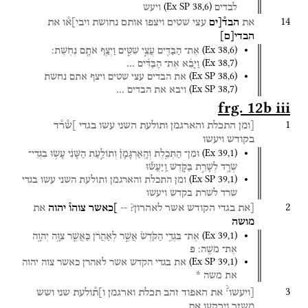
(
Ex SP
38
,
6
)
לבדים
ויעש
14
את
הבד֯[ים
עצי
שטים
ויצפו
אותם
נחושת
ויבי]א֯ו
את
הבדי
[
ם
]
(
Ex
38
,
6
)
אֶת־
הַבַּדִּ֖ים
עֲצֵ֣י
שִׁטִּ֑ים
וַיְצַ֥ף
אֹתָ֖ם
נְחֹֽשֶׁת׃
(
Ex
38
,
7
)
וַיָּבֵ֨א
אֶת־
הַבַּדִּ֜ים
…
(
Ex SP
38
,
6
)
את
הבדים
עצי
שטים
ויצף
אתם
נחשת
(
Ex SP
38
,
7
)
ויבא
את
הבדים
…
frg. 12b iii
1
[ומן
התכלת
והארגמן
ותולעת
השני
עשו
בגדי
]ש֯ר֯ד
בקודש
ויעשו
(
Ex
39
,
1
)
וּמִן־
הַתְּכֵ֤לֶת
וְהָֽאַרְגָּמָן֙
וְתוֹלַ֣עַת
הַשָּׁנִ֔י
עָשׂ֥וּ
בִגְדֵי־
שְׂרָ֖ד
לְשָׁרֵ֣ת
בַּקֹּ֑דֶשׁ
וַֽיַּעֲשׂ֞וּ
(
Ex SP
39
,
1
)
ומן
התכלת
והארגמן
ותולעת
השני
עשו
בגדי
שרד
לשרת
בקדש
ויעשו
2
[את
בגדי
הקודש
אשר
לאהרון?
--
]כאשר
צוהו֯
יהוה
את
מושה
(
Ex
39
,
1
)
אֶת־
בִּגְדֵ֤י
הַקֹּ֙דֶשׁ֙
אֲשֶׁ֣ר
לְאַהֲרֹ֔ן
כַּאֲשֶׁ֛ר
צִוָּ֥ה
יְהוָ֖ה
אֶת־
מֹשֶֽׁה׃
פ
(
Ex SP
39
,
1
)
את
בגדי
הקדש
אשר
לאהרן
כאשר
צוה
יהוה
את
משה
*
?
3
[ויעשו
את
האפוד
זהב
תכלת
וארגמן
ו]ת֯ולעת
שני
ושש
משזר
וירקעו
את