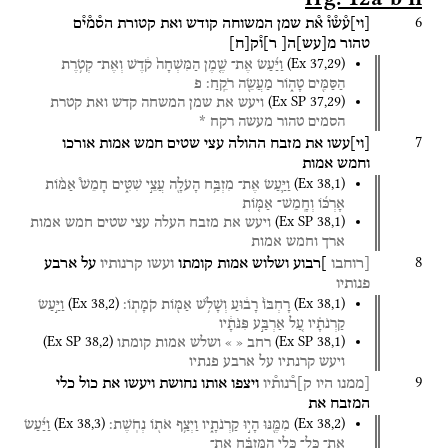
6
[
וי
]
ע֯ש֯ו֯
א֯ת
שמן
המשוחה
קודש
ואת
קטורת
הס֯מ֯י֯ם
טהור
מ
[
עש
]
ה[
ר]ו֯ק
[
ח
]
(
Ex
37
,
29
)
וַיַּ֜עַשׂ
אֶת־
שֶׁ֤מֶן
הַמִּשְׁחָה֙
קֹ֔דֶשׁ
וְאֶת־
קְטֹ֥רֶת
הַסַּמִּ֖ים
טָה֑וֹר
מַעֲשֵׂ֖ה
רֹקֵֽחַ׃
פ
(
Ex SP
37
,
29
)
ויעש
את
שמן
המשחה
קדש
ואת
קטרת
הסמים
טהור
מעשה
רקח
*
7
[
וי
]
עשו
את
מזבח
ההולה
עצי
שטים
חמש
אמות
אורכו
וחמש
אמות
(
Ex
38
,
1
)
וַיַּ֛עַשׂ
אֶת־
מִזְבַּ֥ח
הָעֹלָ֖ה
עֲצֵ֣י
שִׁטִּ֑ים
חָמֵשׁ֩
אַמּ֨וֹת
אָרְכּ֜וֹ
וְחָֽמֵשׁ־
אַמּ֤וֹת
(
Ex SP
38
,
1
)
ויעש
את
מזבח
העלה
עצי
שטים
חמש
אמות
ארך
וחמש
אמות
8
[רוחבו
]רבוע
ושלוש
אמות
קומתו
ועשו
קרנותיו
על
ארבע
פנותיו
(
Ex
38
,
2
)
(
Ex
38
,
1
)
רָחְבּוֹ֙
רָב֔וּעַ
וְשָׁלֹ֥שׁ
אַמּ֖וֹת
קֹמָתֽוֹ׃
וַיַּ֣עַשׂ
קַרְנֹתָ֗יו
עַ֚ל
אַרְבַּ֣ע
פִּנֹּתָ֔יו
(
Ex SP
38
,
2
)
(
Ex SP
38
,
1
)
רחב
«
»
ושלש
אמות
קומתו
ויעש
קרנתיו
על
ארבע
פנתיו
9
[ממנו
היו
ק]ר֯נות֯יו
ויצפו
אותו
נחושת
ויעשו
את
כול
כלי
המזבח
את
(
Ex
38
,
3
)
(
Ex
38
,
2
)
מִמֶּ֖נּוּ
הָי֣וּ
קַרְנֹתָ֑יו
וַיְצַ֥ף
אֹת֖וֹ
נְחֹֽשֶׁת׃
וַיַּ֜עַשׂ
אֶֽת־
כָּל־
כְּלֵ֣י
הַמִּזְבֵּ֗חַ
אֶת־