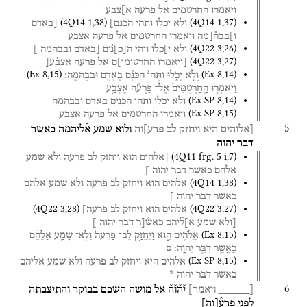
ויאמרו
החרטמים
אל
פרעה
א]צבע
(
4Q14
1
,
38
)
(
4Q14
1
,
37
)
ולא
יכלו
ותהי
הכנם]
[באדם
ו]בבה֯[מה
ויאמרו
החרטמים
אל
פרעה
אצבע
(
4Q22
3
,
26
)
ולא
י]כלו
ויהי
ה
[
כ
]
נ֯ים
[באדם
ובבהמה
]
(
4Q22
3
,
27
)
[ויאמרו
החרטומי]ם
אל
פרעה
אצב֯ע[
(
Ex
8
,
15
)
(
Ex
8
,
14
)
וְלֹ֣א
יָכֹ֑לוּ
וַתְּהִי֙
הַכִּנָּ֔ם
בָּאָדָ֖ם
וּבַבְּהֵמָֽה׃
וַיֹּאמְר֤וּ
הַֽחַרְטֻמִּים֙
אֶל־
פַּרְעֹ֔ה
אֶצְבַּ֥ע
(
Ex SP
8
,
14
)
ולא
יכלו
ותהי
הכנים
באדם
ובבהמה
(
Ex SP
8
,
15
)
ויאמרו
החרטמים
אל
פרעה
אצבע
5
[אלוהים
היא
ויחזק
לב
פרע]וה
ולוא
שמע
א֯ליהמה
כאשר
דבר
יהוה
_____
(
4Q11
frg. 5 i
,
7
)
[אלהים
הוא
ויחזק
לב
פרעה
ולא
שמע
אלהם
כאשר
דבר
יהוה
]
(
4Q14
1
,
38
)
אלהים
הוא
ויחזק
לב
פרעה
ולא
שמע
אלהם
כאשר
דבר
יהוה
]
(
4Q22
3
,
28
)
(
4Q22
3
,
27
)
אלהים
הוא
ויחזק
לב
פרעה]
[ולא
שמע
א]ל֯יהם
כאש֯[ר
דבר
יהוה
]
(
Ex
8
,
15
)
אֱלֹהִ֖ים
הִ֑וא
וַיֶּחֱזַ֤ק
לֵב־
פַּרְעֹה֙
וְלֹֽא־
שָׁמַ֣ע
אֲלֵהֶ֔ם
כַּאֲשֶׁ֖ר
דִּבֶּ֥ר
יְהוָֽה׃
ס
(
Ex SP
8
,
15
)
אלהים
היא
ויחזק
לב
פרעה
ולא
שמע
אליהם
כאשר
דבר
יהוה
*
6
[_____
ויאמר]
י֯ה֯ו֯ה֯
אל
מושה
השכם
בבוקר
והתיצבתה
לפני
פרע֯
[
וה
]