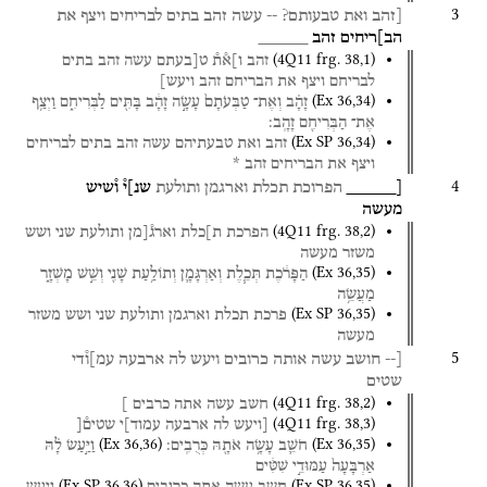
3
[זהב
ואת
טבעותם?
--
עשה
זהב
בתים
לבריחים
ויצף
את
הב]ריחים
זהב
_____
(
4Q11
frg. 38
,
1
)
זהב
ו]א֯ת֯
ט[בעתם
עשה
זהב
בתים
לבריחם
ויצף
את
הבריחם
זהב
ויעש]
(
Ex
36
,
34
)
זָהָ֗ב
וְאֶת־
טַבְּעֹתָם֙
עָשָׂ֣ה
זָהָ֔ב
בָּתִּ֖ים
לַבְּרִיחִ֑ם
וַיְצַ֥ף
אֶת־
הַבְּרִיחִ֖ם
זָהָֽב׃
(
Ex SP
36
,
34
)
זהב
ואת
טבעתיהם
עשה
זהב
בתים
לבריחים
ויצף
את
הבריחים
זהב
*
4
[_____
הפרוכת
תכלת
וארגמן
ותולעת
שנ]י֯
ו֯שיש
מעשה
(
4Q11
frg. 38
,
2
)
הפרכת
ת]כלת
וארג֯[מן
ותולעת
שני
ושש
משזר
מעשה
(
Ex
36
,
35
)
הַפָּרֹ֔כֶת
תְּכֵ֧לֶת
וְאַרְגָּמָ֛ן
וְתוֹלַ֥עַת
שָׁנִ֖י
וְשֵׁ֣שׁ
מָשְׁזָ֑ר
מַעֲשֵׂ֥ה
(
Ex SP
36
,
35
)
פרכת
תכלת
וארגמן
ותולעת
שני
ושש
משזר
מעשה
5
[--
חושב
עשה
אותה
כרובים
ויעש
לה
ארבעה
עמ]ו֯די
שטים
(
4Q11
frg. 38
,
2
)
חשב
עשה
אתה
כרבים
]
(
4Q11
frg. 38
,
3
)
[ויעש
לה
ארבעה
עמוד]י
שטים֯[
(
Ex
36
,
36
)
(
Ex
36
,
35
)
חֹשֵׁ֛ב
עָשָׂ֥ה
אֹתָ֖הּ
כְּרֻבִֽים׃
וַיַּ֣עַשׂ
לָ֗הּ
אַרְבָּעָה֙
עַמּוּדֵ֣י
שִׁטִּ֔ים
(
Ex SP
36
,
36
)
(
Ex SP
36
,
35
)
חשב
עשה
אתה
כרובים
ויעש