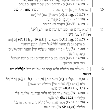
(
Ex SP
14
,
19
)
מאחריהם
ויסע
עמוד
הענן
מפניהם
10
[ישראל?
--
]○[
--
]ת֯○○ה֯
_____
ויע֯מוד
מאחר֯י֯ה֯מ֯ה
(
4Q11
frg. 10 ii
,
7
)
ויעמד֯[
מא]ח֯רי֯[הם
(
Ex
14
,
19
)
וַיּֽ͏ַעֲמֹ֖ד
מֵאַחֲרֵיהֶֽם׃
(
Ex SP
14
,
19
)
ויעמד
מאחריהם
11
[ויבוא
בין
מחנה
מצרים
ובין
מחנה
יש]ר֯א֯ל
[
_____
]
ויה֯
[
י
]
ה֯ענן
חושך
(
4Q11
frg. 10 ii
,
8
)
(
4Q11
frg. 10 ii
,
7
)
ויבא
בין]
[
מ
]
חנה
מצרי[ם
וב]י֯ן
מחנה
י֯ש֯ר֯א֯[ל
ויה]י֯[
הענן
והחשך
(
Ex
14
,
20
)
וַיָּבֹ֞א
בֵּ֣ין ׀
מַחֲנֵ֣ה
מִצְרַ֗יִם
וּבֵין֙
מַחֲנֵ֣ה
יִשְׂרָאֵ֔ל
וַיְהִ֤י
הֶֽעָנָן֙
וְהַחֹ֔שֶׁךְ
(
Ex SP
14
,
20
)
ויבא
בין
מחנה
מצרים
ובין
מחנה
ישראל
ויהי
הענן
החשך
?
12
[ ?--
ויאי
ר
את
הלילה
ולוא
קרב
זה
אל
זה
כול
ה]לי֯לה
ויט
מושה
(
4Q11
frg. 10 ii
,
9
)
(
4Q11
frg. 10 ii
,
8
)
ויאר
את]
[
הלי
]
לה֯
ולא
[קרב
ז]ה֯
א֯ל
זה
כל[
הלילה
ויט
משה]
(
4Q18
frg. 1
,
1
)
ויט
משה
(
Ex
14
,
20
)
וַיָּ֖אֶר
אֶת־
הַלָּ֑יְלָה
וְלֹא־
קָרַ֥ב
זֶ֛ה
אֶל־
זֶ֖ה
כָּל־
(
Ex
14
,
21
)
הַלָּֽיְלָה׃
וַיֵּ֨ט
מֹשֶׁ֣ה
(
Ex SP
14
,
20
)
ויאר
את
הלילה
ולא
קרב
זה
אל
זה
כל
(
Ex SP
14
,
21
)
הלילה
ויט
משה