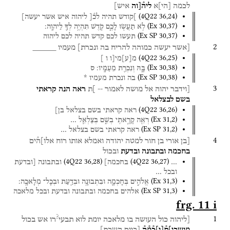
לכמה
[
הי
]
א
ליה֯[וה
איש]
(
4Q22
36
,
24
)
]קודש
תהיה
לכ֯[
ליהוה
איש
אשר
יעשה]
(
Ex
30
,
37
)
לֹ֥א
תַעֲשׂ֖וּ
לָכֶ֑ם
קֹ֛דֶשׁ
תִּהְיֶ֥ה
לְךָ֖
לַיהוָֽה׃
(
Ex SP
30
,
37
)
תעשו
לכם
קדש
תהיה
לכם
ליהוה
2
[אשר
יעשה
כמוהה
להריח
בה
ונכרת]
מעמיו
_____
(
4Q22
36
,
25
)
מ
[
ע
]
מי[ו
ו
]
(
Ex
30
,
38
)
בָּ֑הּ
וְנִכְרַ֖ת
מֵעַמָּֽיו׃
ס
(
Ex SP
30
,
38
)
בה
ונכרת
מעמיו
*
3
[וידבר
יהוה
אל
מושה
לאמור
--
]ת
ראה
הנה
קראתי
בשם
לבצלאל
(
4Q22
36
,
26
)
ראה
קראתי
בשם
בצלאל
בן]
(
Ex
31
,
2
)
רְאֵ֖ה
קָרָ֣אתִֽי
בְשֵׁ֑ם
בְּצַלְאֵ֛ל
…
(
Ex SP
31
,
2
)
ראה
קראתי
בשם
בצלאל
…
4
[בן
אורי
בן
חור
למטה
יהודה
ואמלא
אותו
רוח
אלו]ה֯ים
בחכמה
ובתבונה
ובדעת
ובכול
(
4Q22
36
,
28
)
(
4Q22
36
,
27
)
…
בחכמה]
ובתבונה
[ובדעת
ובכל
…
(
Ex
31
,
3
)
אֱלֹהִ֑ים
בְּחָכְמָ֛ה
וּבִתְבוּנָ֥ה
וּבְדַ֖עַת
וּבְכָל־
מְלָאכָֽה׃
(
Ex SP
31
,
3
)
אלהים
בחכמה
ובתבונה
ובדעת
ובכל
מלאכה
frg. 11 i
?
1
[ליהוה
כול
העושה
בו
מלאכה
יומת
לוא
תבעי
רו
אש
בכול
מושבו]ת֯
[
י
]
כ֯מ֯ה֯
[ביום
השבת]