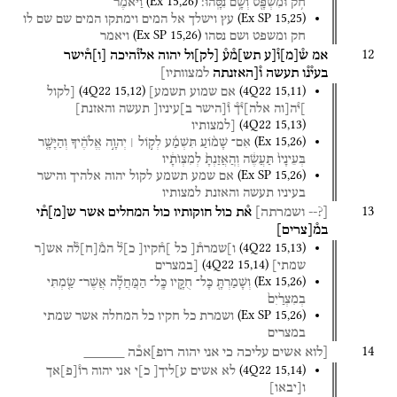
(
Ex
15
,
26
)
חֹ֥ק
וּמִשְׁפָּ֖ט
וְשָׁ֥ם
נִסָּֽהוּ׃
וַיֹּאמֶר֩
(
Ex SP
15
,
25
)
עץ
וישלך
אל
המים
וימתקו
המים
שם
שם
לו
(
Ex SP
15
,
26
)
חק
ומשפט
ושם
נסהו
ויאמר
12
אמ
ש֯
[
מ
]
ו֯[ע
תש]מ֯ע֯
[
לק
]
ול
יהוה
אלו֯היכה
[
ו
]
ה֯ישר
בעי֯נ֯ו
תעשה
ו֯[האזנתה
למצוותיו]
(
4Q22
15
,
12
)
(
4Q22
15
,
11
)
אם
שמוע
תשמע]
[לקול
]י֯ה[וה
אלה]י֯ך֯
ו֯[הישר
ב]עיניו[
תעשה
והאזנת]
(
4Q22
15
,
13
)
[למצותיו
(
Ex
15
,
26
)
אִם־
שָׁמ֨וֹעַ
תִּשְׁמַ֜ע
לְק֣וֹל ׀
יְהוָ֣ה
אֱלֹהֶ֗יךָ
וְהַיָּשָׁ֤ר
בְּעֵינָיו֙
תַּעֲשֶׂ֔ה
וְהֽ͏ַאֲזַנְתָּ֙
לְמִצְוֺתָ֔יו
(
Ex SP
15
,
26
)
אם
שמע
תשמע
לקול
יהוה
אלהיך
והישר
בעיניו
תעשה
והאזנת
למצותיו
13
[?--
ושמרתה]
א֯ת
כול
חוקותיו
כול
המחלים
אשר
ש
[
מ
]
ת֯י
במ֯
[
צרים
]
(
4Q22
15
,
13
)
ו]שמרת֯[
כל
]ח֯קיו[
כ]ל֯
המ֯
[
ח
]
ל֯ה
אש[ר
(
4Q22
15
,
14
)
שמתי]
[במצרים
(
Ex
15
,
26
)
וְשָׁמַרְתָּ֖
כָּל־
חֻקָּ֑יו
כָּֽל־
הַמּֽ͏ַחֲלָ֞ה
אֲשֶׁר־
שַׂ֤מְתִּי
בְמִצְרַ֙יִם֙
(
Ex SP
15
,
26
)
ושמרת
כל
חקיו
כל
המחלה
אשר
שמתי
במצרים
14
[לוא
אשים
עליכה
כי
אני
יהוה
רופ]אכ֯ה
_____
(
4Q22
15
,
14
)
לא
אשים
ע]ליך[
כ]י
אני
יהוה
רו֯
[
פ
]
אך
ו
[
יבאו
]