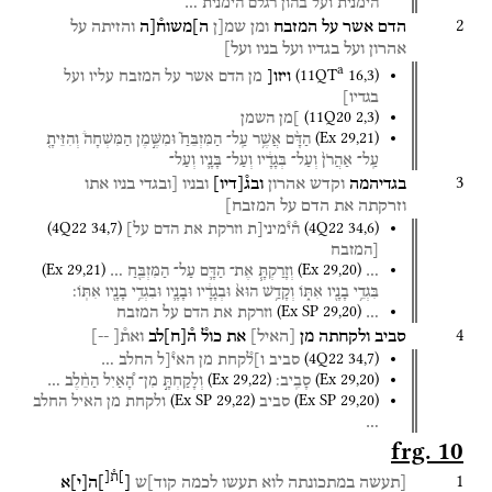
הימנית
ועל
בהון
רגלם
הימנית
…
2
הדם
אשר
על
המזבח
ומן
שמ[ן
ה]משוח֯[ה
והזיתה
על
אהרון
ועל
בגדיו
ועל
בניו
ועל]
a
(
11QT
16
,
3
)
ויזו[
מן
הדם
אשר
על
המזבח
עליו
ועל
בגדיו]
(
11Q20
2
,
3
)
]מן
השמן
(
Ex
29
,
21
)
הַדָּ֨ם
אֲשֶׁ֥ר
עַֽל־
הַמִּזְבֵּחַ֮
וּמִשֶּׁ֣מֶן
הַמִּשְׁחָה֒
וְהִזֵּיתָ֤
עַֽל־
אַהֲרֹן֙
וְעַל־
בְּגָדָ֔יו
וְעַל־
בָּנָ֛יו
וְעַל־
3
בגדיהמה
וקדש
אהרון
ובג֯
[
דיו
]
ובניו
[ובגדי
בניו
אתו
וזרקתה
את
הדם
על
המזבח]
(
4Q22
34
,
7
)
(
4Q22
34
,
6
)
ה֯י֯מיני[ת
וזרקת
את
הדם
על]
[המזבח
(
Ex
29
,
21
)
(
Ex
29
,
20
)
…
וְזָרַקְתָּ֧
אֶת־
הַדָּ֛ם
עַל־
הַמִּזְבֵּ֖חַ
…
בִּגְדֵ֥י
בָנָ֖יו
אִתּ֑וֹ
וְקָדַ֥שׁ
הוּא֙
וּבְגָדָ֔יו
וּבָנָ֛יו
וּבִגְדֵ֥י
בָנָ֖יו
אִתּֽוֹ׃
(
Ex SP
29
,
20
)
…
וזרקת
את
הדם
על
המזבח
4
סביב
ולקחתה
מן
[
האיל
]
את
כול֯
ה֯
[
ח
]
לב
ואת֯[
--]
(
4Q22
34
,
7
)
סביב
ו]ל֯קחת
מן
האי֯[ל
החלב
…
(
Ex
29
,
22
)
(
Ex
29
,
20
)
סָבִֽיב׃
וְלָקַחְתָּ֣
מִן־
הָ֠אַיִל
הַחֵ֨לֶב
…
(
Ex SP
29
,
22
)
(
Ex SP
29
,
20
)
סביב
ולקחת
מן
האיל
החלב
…
frg. 10
]
ת֯
[
1
[תעשה
במתכונתה
לוא
תעשו
לכמה
קוד]ש
[
]
ה
[
י
]
א