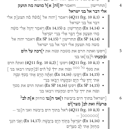
4
[תחרישון
_____
ויואמר
יה]ו֯ה[
א]ל
מושה
מה
תזעק
אלי
דבר
אל
בני
ישראל
(
4Q11
frg. 10 ii
,
1
)
ויאמר
[יהוה
אל
]מ֯ש֯ה֯
מ֯ה
תצע[ק
אלי
דבר
אל
בני
ישראל
(
Ex
14
,
15
)
(
Ex
14
,
14
)
תַּחֲרִישֽׁוּן׃
פ
וַיֹּ֤אמֶר
יְהוָה֙
אֶל־
מֹשֶׁ֔ה
מַה־
תִּצְעַ֖ק
אֵלָ֑י
דַּבֵּ֥ר
אֶל־
בְּנֵי־
יִשְׂרָאֵ֖ל
(
Ex SP
14
,
15
)
(
Ex SP
14
,
14
)
תחרישון
*
ויאמר
יהוה
אל
משה
מה
תצעק
אלי
דבר
אל
בני
ישראל
5
[ויסעו
ואתה
הרם
את
מטכה
ונטה
את
י]דכה
על
הי֯ם
וב֯קעהו
וי֯
[
בו
]
או
בני
(
4Q11
frg. 10 ii
,
2
)
(
4Q11
frg. 10 ii
,
1
)
ויסעו
]
ואתה֯
הרם
○ל
○○○
את
מטך֯
ונטה
את
ידך֯
ע֯ל
ה֯ים
ו֯ב֯[קעהו
ויבאו
בני
]
(
Ex
14
,
16
)
(
Ex
14
,
15
)
וְיִסָּֽעוּ׃
וְאַתָּ֞ה
הָרֵ֣ם
אֶֽת־
מַטְּךָ֗
וּנְטֵ֧ה
אֶת־
יָדְךָ֛
עַל־
הַיָּ֖ם
וּבְקָעֵ֑הוּ
וְיָבֹ֧אוּ
בְנֵֽי־
(
Ex SP
14
,
16
)
(
Ex SP
14
,
15
)
ויסעו
ואתה
הרם
את
מטך
ונטה
את
ידך
על
הים
ובקעהו
ויבאו
בני
ב
6
[ישראל
בתוך
הים
ביבשה
ו]אני
ה[נני
מחזק
א]ת
לב
פרעו֯ה֯
ואת
לב[
מצר]י֯ם
(
4Q11
frg. 10 ii
,
3
)
ר֯אל
בתוך
הים
ביבשה
ואני
ה[נני
--
--
]○○○○○○[
(
Ex
14
,
17
)
(
Ex
14
,
16
)
יִשְׂרָאֵ֛ל
בְּת֥וֹךְ
הַיָּ֖ם
בַּיַּבָּשָֽׁה׃
וַאֲנִ֗י
הִנְנִ֤י
מְחַזֵּק֙
אֶת־
לֵ֣ב
מִצְרַ֔יִם