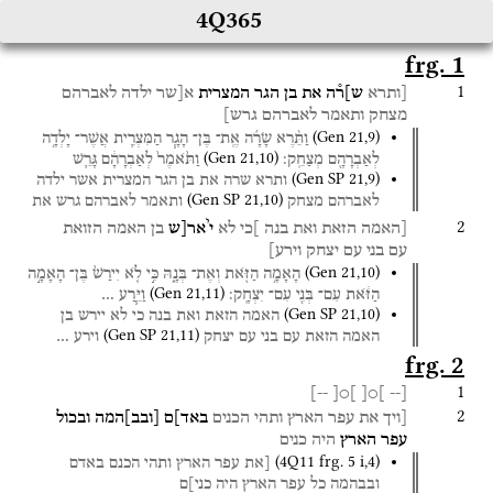
4Q365
frg. 1
1
[ותרא
ש]ר֯ה
את
בן
הגר
המצרית
א[שר
ילדה
לאברהם
מצחק
ותאמר
לאברהם
גרש]
(
Gen
21
,
9
)
וַתֵּ֨רֶא
שָׂרָ֜ה
אֶֽת־
בֶּן־
הָגָ֧ר
הַמִּצְרִ֛ית
אֲשֶׁר־
יָלְדָ֥ה
(
Gen
21
,
10
)
לְאַבְרָהָ֖ם
מְצַחֵֽק׃
וַתֹּ֙אמֶר֙
לְאַבְרָהָ֔ם
גָּרֵ֛שׁ
(
Gen SP
21
,
9
)
ותרא
שרה
את
בן
הגר
המצרית
אשר
ילדה
(
Gen SP
21
,
10
)
לאברהם
מצחק
ותאמר
לאברהם
גרש
את
י
2
[האמה
הזאת
ואת
בנה
]כי
לא
י
אר[ש
בן
האמה
הזואת
עם
בני
עם
יצחק
וירע]
(
Gen
21
,
10
)
הָאָמָ֥ה
הַזֹּ֖את
וְאֶת־
בְּנָ֑הּ
כִּ֣י
לֹ֤א
יִירַשׁ֙
בֶּן־
הָאָמָ֣ה
(
Gen
21
,
11
)
הַזֹּ֔את
עִם־
בְּנִ֖י
עִם־
יִצְחָֽק׃
וַיֵּ֧רַע
…
(
Gen SP
21
,
10
)
האמה
הזאת
ואת
בנה
כי
לא
יירש
בן
(
Gen SP
21
,
11
)
האמה
הזאת
עם
בני
עם
יצחק
וירע
…
frg. 2
1
--]
]○[
]○[
[--
2
[ויך
את
עפר
הארץ
ותהי
הכנים
באד]ם
[
ובב
]
המה
ובכול
עפר
הארץ
היה
כנים
(
4Q11
frg. 5 i
,
4
)
[את
עפר
הארץ
ותהי
הכנם
באדם
ובבהמה
כל
עפר
הארץ
היה
כני]ם