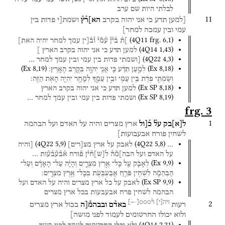
לבלתי
היות
שם
ערב
11
[למען
תדע
כי
אני
יהוה
בקרב
הא]ר֯ץ֯
ושמת[י
פדות
בין
עמי
ובין
עמכה
למחר]
(
4Q11
frg. 6
,
1
)
]ת֯
ב֯י֯ן֯
ע֯מ֯י֯
ו֯ב֯[ין
עמך
למחר
יהיה
האת]
(
4Q14
1
,
43
)
למען
תדע
כי
אני
יהוה
בקרב
הארץ
]
(
4Q22
4
,
3
)
[ושמתי
פדות
בין
עמי
ובין
עמך
למחר
…
(
Ex
8
,
19
)
(
Ex
8
,
18
)
לְמַ֣עַן
תֵּדַ֔ע
כִּ֛י
אֲנִ֥י
יְהוָ֖ה
בְּקֶ֥רֶב
הָאָֽרֶץ׃
וְשַׂמְתִּ֣י
פְדֻ֔ת
בֵּ֥ין
עַמִּ֖י
וּבֵ֣ין
עַמֶּ֑ךָ
לְמָחָ֥ר
יִהְיֶ֖ה
הָאֹ֥ת
הַזֶּֽה׃
(
Ex SP
8
,
18
)
למען
תדע
כי
אני
יהוה
בקרב
הארץ
(
Ex SP
8
,
19
)
ושמתי
פדות
בין
עמי
ובין
עמך
למחר
…
frg. 3
1
ל
[
א
]
בק
על֯
כ֯[ול
ארץ
מצרים
והיה
על
האדם
ועל
הבהמה
לשחין
פורח
אבעבועות]
(
4Q22
5
,
9
)
(
4Q22
5
,
8
)
…
לאבק
על
ארץ
מצ
[
רים
]
[והיה
על
האדם
ועל
הבה]מ֯ה֯
ל
[
ש
]
ח֯י֯ן
פ֯ורח
א֯ב֯ע֯ב֯ע֯ות
…
(
Ex
9
,
9
)
לְאָבָ֔ק
עַ֖ל
כָּל־
אֶ֣רֶץ
מִצְרָ֑יִם
וְהָיָ֨ה
עַל־
הָאָדָ֜ם
וְעַל־
הַבְּהֵמָ֗ה
לִשְׁחִ֥ין
פֹּרֵ֛חַ
אֲבַעְבֻּעֹ֖ת
בְּכָל־
אֶ֥רֶץ
מִצְרָֽיִם׃
(
Ex SP
9
,
9
)
לאבק
על
כל
ארץ
מצרים
והיה
על
האדם
ועל
הבהמה
לשחין
פרח
אבעבעות
בכל
ארץ
מצרים
ויה
[
י
]
וי֯○○○[
--]
2
רעות
באד֯ם
ובבהמ֯[ה
בכול
ארץ
מצרים
ולוא
יכולו
החרטומים
לעמוד
לפני
מושה]
(
4Q14
2
,
21
)