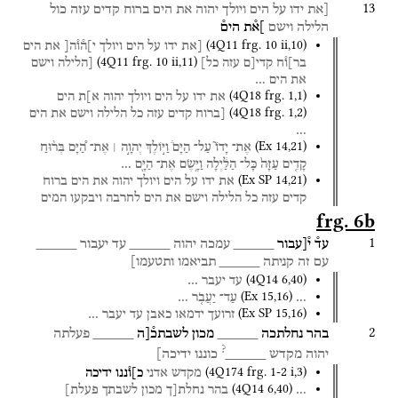
13
[את
ידו
על
הים
ויולך
יהוה
את
הים
ברוח
קדים
עזה
כול
הלילה
וישם
]א֯ת
הים֯
(
4Q11
frg. 10 ii
,
10
)
[את
ידו
על
הים
ויולך
י]ה֯ו֯ה[
את
הים
(
4Q11
frg. 10 ii
,
11
)
בר]ו֯ח
קדי[ם
עזה
כל]
[הלילה
וישם
את
הים
…
(
4Q18
frg. 1
,
1
)
את
ידו
על
הים
ויולך
יהוה
א]ת
הים
(
4Q18
frg. 1
,
2
)
[ברוח
קדים
עזה
כל
הלילה
וישם
את
הים
…
(
Ex
14
,
21
)
אֶת־
יָדוֹ֮
עַל־
הַיָּם֒
וַיּ֣וֹלֶךְ
יְהוָ֣ה ׀
אֶת־
הַ֠יָּם
בְּר֨וּחַ
קָדִ֤ים
עַזָּה֙
כָּל־
הַלַּ֔יְלָה
וַיָּ֥שֶׂם
אֶת־
הַיָּ֖ם
…
(
Ex SP
14
,
21
)
את
ידו
על
הים
ויולך
יהוה
את
הים
ברוח
קדים
עזה
כל
הלילה
וישם
את
הים
לחרבה
ויבקעו
המים
frg. 6b
1
עד֯
י֯[עבור
_____
עמכה
יהוה
_____
עד
יעבור
_____
עם
זה
קניתה
_____
תביאמו
ותטעמו]
(
4Q14
6
,
40
)
עד
יעבר
…
(
Ex
15
,
16
)
…
עַד־
יַעֲבֹ֤ר
…
(
Ex SP
15
,
16
)
זרועך
ידמאו
כאבן
עד
יעבר
…
2
בהר
נחלתכה
_____
מכון
לשבתכ֯[ה
_____
פעלתה
?
יהוה
מקדש
_____
כוננו
ידיכה]
(
4Q174
frg. 1-2 i
,
3
)
מקדש
אדני
כ]ו֯ננו
ידיכה
(
4Q14
6
,
40
)
…
בהר
נחלת[ך
מכון
לשבתך
פעלת]