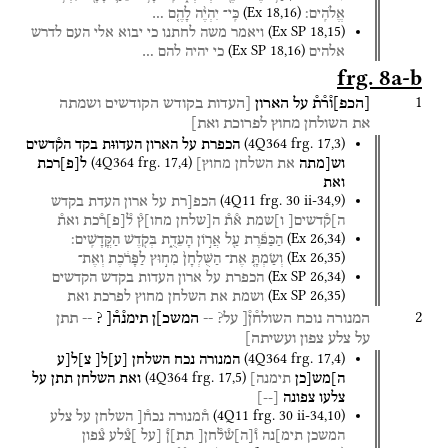
(
Ex
18
,
16
)
אֱלֹהִֽים׃
כִּֽי־
יִהְיֶ֨ה
לָהֶ֤ם
…
(
Ex SP
18
,
15
)
ויאמר
משה
לחתנו
כי
יבוא
אלי
העם
לדרש
(
Ex SP
18
,
16
)
אלהים
כי
יהיה
להם
…
frg. 8a-b
1
[
הכפ
]
ו֯ר֯ת֯
על
הארון
[העדות
בקודש
הקודשים
ושמתה
את
השולחן
מחוץ
לפרוכת
ואת]
(
4Q364
frg. 17
,
3
)
הכפרת
על
הארון
העדו
ו
ת
בקד
הק֯דשים
(
4Q364
frg. 17
,
4
)
וש[מתה
את
השלחן
מחוץ]
ל
[
פ
]
רכת
ואת
(
4Q11
frg. 30 ii-34
,
9
)
הכפ[רת
על
ארון
העדת
בקדש
ה]ק֯דשים[
ו]שמת
א֯ת֯
ה[שלחן
מחו]ץ֯
ל֯
[
פ
]
ר֯כת
ואת֯
(
Ex
26
,
34
)
הַכַּפֹּ֔רֶת
עַ֖ל
אֲר֣וֹן
הָעֵדֻ֑ת
בְּקֹ֖דֶשׁ
הַקֳּדָשִֽׁים׃
(
Ex
26
,
35
)
וְשַׂמְתָּ֤
אֶת־
הַשֻּׁלְחָן֙
מִח֣וּץ
לַפָּרֹ֔כֶת
וְאֶת־
(
Ex SP
26
,
34
)
הכפרת
על
ארון
העדות
בקדש
הקדשים
(
Ex SP
26
,
35
)
ושמת
את
השלחן
מחוץ
לפרכת
ואת
2
המנורה
נוכח
השולח֯ן֯[
על?
--
המשכ]ן
תימנ֯ה֯[ ?
--
תתן
על
צלע
צפון
ועשיתה]
(
4Q364
frg. 17
,
4
)
המנורה
נכח
השלחן
[
ע
]
ל[
צ]ל[ע
(
4Q364
frg. 17
,
5
)
ה]מש[כן
תימנה]
ואת
השלחן
תתן
על
צלעו
צפונה
[
--
]
(
4Q11
frg. 30 ii-34
,
10
)
ה֯מנורה
נכח֯[
השלחן
על
צלע
המשכן
תימ]נה
ו֯
[
ה
]
ש֯ל֯חן[
תת]ן֯
[על
]צ֯לע
צ֯פון