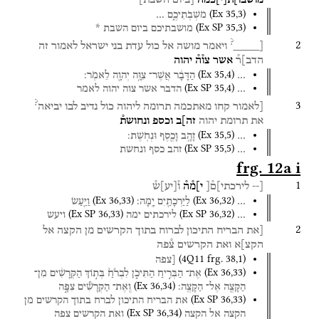
(
Ex
35
,
3
)
מֹשְׁבֹֽתֵיכֶ֑ם
…
(
Ex SP
35
,
3
)
מושבתיכם
ביום
השבת
*
?
2
[____
ויאמר
מושה
אל
כול
עדת
בני
ישראל
לאמור
זה
הדב]ר֯
אשר
צו֯ה֯
יהוה
(
Ex
35
,
4
)
…
הַדָּבָ֔ר
אֲשֶׁר־
צִוָּ֥ה
יְהוָ֖ה
לֵאמֹֽר׃
(
Ex SP
35
,
4
)
…
הדבר
אשר
צוה
יהוה
לאמר
?
3
[לאמור
קחו
מאתכמה
תרומה
ליהוה
כול
נדיב
לבו
יביאה
את
תרומת
יהוה
זה]ב
וכספ
ונחושת֯
(
Ex
35
,
5
)
…
זָהָ֥ב
וָכֶ֖סֶף
וּנְחֹֽשֶׁת׃
(
Ex SP
35
,
5
)
…
זהב
כסף
ונחשת
frg. 12a i
1
[--
לירכתי]ם֯[
י]מ֯ה֯
ו֯
[
יע
]
ש֯
(
Ex
36
,
33
)
(
Ex
36
,
32
)
…
לַיַּרְכָתַ֖יִם
יָֽמָּה׃
וַיַּ֖עַשׂ
(
Ex SP
36
,
33
)
(
Ex SP
36
,
32
)
…
לירכתים
ימה
ויעש
2
[את
הבריח
התיכון
לברוח
בתוך
הקרשים
מן
הקצה
אל
הקצ]א
ואת
הקרשים
צ֯פה
(
4Q11
frg. 38
,
1
)
[צפה
(
Ex
36
,
33
)
אֶת־
הַבְּרִ֣יחַ
הַתִּיכֹ֑ן
לִבְרֹ֙חַ֙
בְּת֣וֹךְ
הַקְּרָשִׁ֔ים
מִן־
(
Ex
36
,
34
)
הַקָּצֶ֖ה
אֶל־
הַקָּצֶֽה׃
וְֽאֶת־
הַקְּרָשִׁ֞ים
צִפָּ֣ה
(
Ex SP
36
,
33
)
את
הבריח
התיכון
לברח
בתוך
הקרשים
מן
(
Ex SP
36
,
34
)
הקצה
אל
הקצה
ואת
הקרשים
צפה