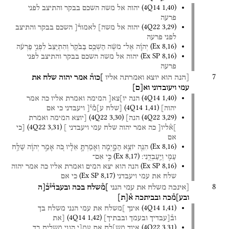
(
4Q14
1
,
40
)
יהוה
אל
משה
השכם
בבקר
והתיצב
לפני
פרעה
(
4Q22
3
,
29
)
יהוה
אל
משה]
לאמור֯[
השכם
בבקר
והתיצב
לפני
פרעה
(
Ex
8
,
16
)
יְהוָ֜ה
אֶל־
מֹשֶׁ֗ה
הַשְׁכֵּ֤ם
בַּבֹּ֙קֶר֙
וְהִתְיַצֵּב֙
לִפְנֵ֣י
פַרְעֹ֔ה
(
Ex SP
8
,
16
)
יהוה
אל
משה
השכם
בבקר
והתיצב
לפני
פרעה
7
[הנה
הוא
יוצא
ואמרתה
אליו
]כוה֯
אמר
יהוה
שלח
את
עמי
ויעובדוני
וא
[
ם
]
(
4Q14
1
,
40
)
הנה
יו]צא[
המימה
ואמרת
אליו
כה
אמר
(
4Q14
1
,
41
)
יהוה]
[שלח
ע]מ֯י֯[
ויעבדני
כי
אם
(
4Q22
3
,
30
)
(
4Q22
3
,
29
)
הנה]
[יוצא
המימה
ואמרת
(
4Q22
3
,
31
)
]א֯ליו[
כה
אמר
יהוה
שלח
עמי
ויעבדני
]
[כי
אם
(
Ex
8
,
16
)
הִנֵּ֖ה
יוֹצֵ֣א
הַמָּ֑יְמָה
וְאָמַרְתָּ֣
אֵלָ֗יו
כֹּ֚ה
אָמַ֣ר
יְהוָ֔ה
שַׁלַּ֥ח
(
Ex
8
,
17
)
עַמִּ֖י
וְיַֽעַבְדֻֽנִי׃
כִּ֣י
אִם־
(
Ex SP
8
,
16
)
הנה
הוא
יצא
המים
ואמרת
אליו
כה
אמר
יהוה
(
Ex SP
8
,
17
)
שלח
את
עמי
ויעבדני
כי
אם
8
[אינכה
משלח
את
עמי
הנני
]מ֯שלח
בכה
ובעבד֯י֯כ֯[ה
ובע]מ֯כה
ובביתכה
א֯
[
ת
]
(
4Q14
1
,
41
)
אינך
]משלח
את
עמי
הנני
משלח
בך
(
4Q14
1
,
42
)
וב֯[עבדיך
ובעמך
ובבתיך]
[את
(
4Q22
3
,
31
)
אינך
מש]לח
את
עמ[י
הנני
משליח
בך