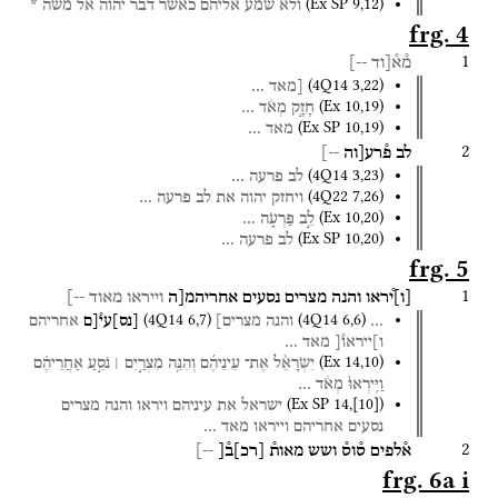
(
Ex SP
9
,
12
)
ולא
שמע
אליהם
כאשר
דבר
יהוה
אל
משה
*
frg. 4
1
מ֯א֯[וד
--]
(
4Q14
3
,
22
)
[מאד
…
(
Ex
10
,
19
)
חָזָ֣ק
מְאֹ֔ד
…
(
Ex SP
10
,
19
)
מאד
…
2
לב
פ֯רע[וה
--]
(
4Q14
3
,
23
)
לב
פרעה
…
(
4Q22
7
,
26
)
ויחזק
יהוה
את
לב
פרעה
…
(
Ex
10
,
20
)
לֵ֣ב
פַּרְעֹ֑ה
…
(
Ex SP
10
,
20
)
לב
פרעה
…
frg. 5
1
[
ו
]
֯יראו
והנה
מצרים
נסעים
אחריהמ[ה
וייראו
מאוד
--]
(
4Q14
6
,
7
)
(
4Q14
6
,
6
)
…
והנה
מצרים]
[
נס
]
עי֯[ם
אחריהם
ו]ייראו֯[
מאד
…
(
Ex
14
,
10
)
יִשְׂרָאֵ֨ל
אֶת־
עֵינֵיהֶ֜ם
וְהִנֵּ֥ה
מִצְרַ֣יִם ׀
נֹסֵ֣עַ
אַחֲרֵיהֶ֗ם
וַיִּֽירְאוּ֙
מְאֹ֔ד
…
(
Ex SP
14
,
[
10
]
)
ישראל
את
עיניהם
ויראו
והנה
מצרים
נסעים
אחריהם
וייראו
מאד
…
2
א֯לפים
ס֯וס֯
ושש
מאות֯
[
רכ
]
ב֯[
--]
frg. 6a i