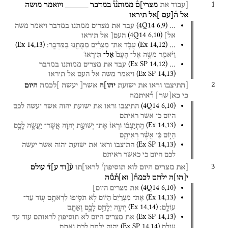
1
[עבוד
את
מצרי]ם֯
ממותנ֯ו֯
במדבר
_____
ויואמר
מושה
אל
ה֯[עם
]אל
תיראו
(
4Q14
6
,
9
)
…
עבד
את
מצרים
ממתנו
במדבר
ויאמר
משה
(
4Q14
6
,
10
)
אל]
העם[
אל
תיראו
(
Ex
14
,
13
)
(
Ex
14
,
12
)
…
עֲבֹ֣ד
אֶת־
מִצְרַ֔יִם
מִמֻּתֵ֖נוּ
בַּמִּדְבָּֽר׃
וַיֹּ֨אמֶר
מֹשֶׁ֣ה
אֶל־
הָעָם֮
אַל־
תִּירָאוּ֒
(
Ex SP
14
,
12
)
…
עבד
את
מצרים
ממותנו
במדבר
(
Ex SP
14
,
13
)
ויאמר
משה
אל
העם
אל
תיראו
2
[התיצבו
וראו
את
ישועת
יהו]ה
אשר[
יעשה
]לכמה
היום
כי
כא
[
שר
]
ר֯איתמה
(
4Q14
6
,
10
)
התיצבו
וראו
את
ישועת
יהוה
אשר
יעשה
לכם
היום
כי
אשר
ראיתם
(
Ex
14
,
13
)
הִֽתְיַצְב֗וּ
וּרְאוּ֙
אֶת־
יְשׁוּעַ֣ת
יְהוָ֔ה
אֲשֶׁר־
יַעֲשֶׂ֥ה
לָכֶ֖ם
הַיּ֑וֹם
כִּ֗י
אֲשֶׁ֨ר
רְאִיתֶ֤ם
(
Ex SP
14
,
13
)
התיצבו
וראו
את
ישועת
יהוה
אשר
יעשה
לכם
היום
כי
כאשר
ראיתם
?
3
[את
מצרים
היום
לוא
תוסיפון
לראו]תו
ע֯[וד
ע]ד֯
עולם
י
[
הו
]
ה
ילחם
לכמה֯[
וא]ת֯מ֯ה
(
4Q14
6
,
10
)
את
מצרים
היום]
(
Ex
14
,
13
)
אֶת־
מִצְרַ֙יִם֙
הַיּ֔וֹם
לֹ֥א
תֹסִ֛יפוּ
לִרְאֹתָ֥ם
ע֖וֹד
עַד־
(
Ex
14
,
14
)
עוֹלָֽם׃
יְהוָ֖ה
יִלָּחֵ֣ם
לָכֶ֑ם
וְאַתֶּ֖ם
(
Ex SP
14
,
13
)
את
מצרים
היום
לא
תוסיפון
לראותם
עוד
עד
(
Ex SP
14
,
14
)
עולם
יהוה
ילחם
לכם
ואתם