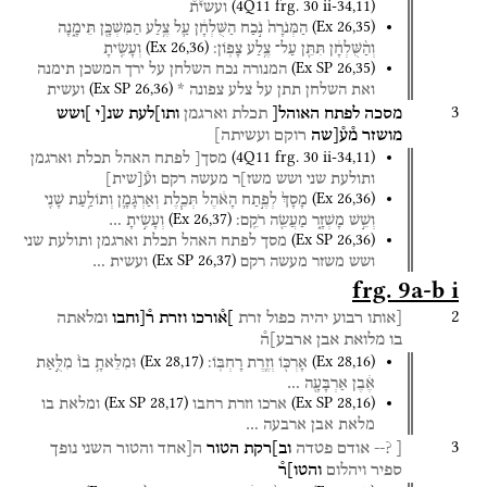
(
4Q11
frg. 30 ii-34
,
11
)
ועשי֯ת֯
(
Ex
26
,
35
)
הַמְּנֹרָה֙
נֹ֣כַח
הַשֻּׁלְחָ֔ן
עַ֛ל
צֶ֥לַע
הַמִּשְׁכָּ֖ן
תֵּימָ֑נָה
(
Ex
26
,
36
)
וְהַ֨שֻּׁלְחָ֔ן
תִּתֵּ֖ן
עַל־
צֶ֥לַע
צָפֽוֹן׃
וְעָשִׂ֤יתָ
(
Ex SP
26
,
35
)
המנורה
נכח
השלחן
על
ירך
המשכן
תימנה
(
Ex SP
26
,
36
)
ואת
השלחן
תתן
על
צלע
צפונה
*
ועשית
3
מסכה
לפתח
האוהל[
תכלת
וארגמן
ותו]לעת
שנ[י
]ושש
מושזר
מ֯ע֯[שה
רוקם
ועשיתה]
(
4Q11
frg. 30 ii-34
,
11
)
מסך[
לפתח
האהל
תכלת
וארגמן
ותולעת
שני
ושש
משז]ר
מעשה
רקם
וע֯
[
שית
]
(
Ex
26
,
36
)
מָסָךְ֙
לְפֶ֣תַח
הָאֹ֔הֶל
תְּכֵ֧לֶת
וְאַרְגָּמָ֛ן
וְתוֹלַ֥עַת
שָׁנִ֖י
(
Ex
26
,
37
)
וְשֵׁ֣שׁ
מָשְׁזָ֑ר
מַעֲשֵׂ֖ה
רֹקֵֽם׃
וְעָשִׂ֣יתָ
…
(
Ex SP
26
,
36
)
מסך
לפתח
האהל
תכלת
וארגמן
ותולעת
שני
(
Ex SP
26
,
37
)
ושש
משזר
מעשה
רקם
ועשית
…
frg. 9a-b i
2
[אותו
רבוע
יהיה
כפול
זרת
]א֯ורכו
וזרת
ר֯[וחבו
ומלאתה
בו
מלואת
אבן
ארבע]ה֯
(
Ex
28
,
17
)
(
Ex
28
,
16
)
אָרְכּ֖וֹ
וְזֶ֥רֶת
רָחְבּֽוֹ׃
וּמִלֵּאתָ֥
בוֹ֙
מִלֻּ֣אַת
אֶ֔בֶן
אַרְבָּעָ֖ה
…
(
Ex SP
28
,
17
)
(
Ex SP
28
,
16
)
ארכו
וזרת
רחבו
ומלאת
בו
מלאת
אבן
ארבעה
…
3
[ ?--
אודם
פטדה
וב]רקת
הטור
ה[אחד
והטור
השני
נופך
ספיר
ויהלום
והטו]ר֯