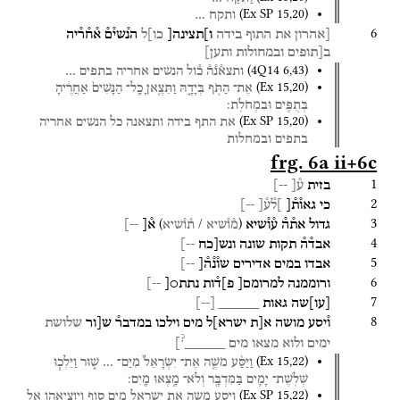
(
Ex SP
15
,
20
)
ותקח
…
6
[אהרון
את
התוף
בידה
ו]תצינה[
כו]ל
הנ֯שי֯ם֯
א֯ח֯ר֯יה
ב[תופים
ובמחולות
ותען]
(
4Q14
6
,
43
)
ותצא֯נ֯ה֯
כ֯ול
הנשים
אחריה
בתפים
…
(
Ex
15
,
20
)
אֶת־
הַתֹּ֖ף
בְּיָדָ֑הּ
וַתֵּצֶ֤אןָ
כָֽל־
הַנָּשִׁים֙
אַחֲרֶ֔יהָ
בְּתֻפִּ֖ים
וּבִמְחֹלֹֽת׃
(
Ex SP
15
,
20
)
את
התף
בידה
ותצאנה
כל
הנשים
אחריה
בתפים
ובמחלות
frg. 6a ii+6c
1
בזית
ע֯[
--]
2
כי
גאו֯ת֯[
]ל֯ע֯[
--]
3
)
/
(
גדול
את֯ה֯
ע֯ו֯שיא
א֯[
--]
מ֯ו֯שיא
ת֯ו֯שיא
4
אבד֯ה֯
תקות
שונה
ונש[כח
--]
5
אבדו
במים
אדירים
שו֯נ֯ה֯[
--]
6
ורוממנה
למרומם[
פ]ד֯ות
נתת○[
--]
7
[
עו
]
שה
גאות
_____
[
--
]
8
ו֯יסע
מושה
א[ת
ישרא]ל
מים
וילכו
במדבר֯
ש[ור
שלושת
?
ימים
ולוא
מצאו
מים
_____
]
(
Ex
15
,
22
)
וַיַּסַּ֨ע
מֹשֶׁ֤ה
אֶת־
יִשְׂרָאֵל֙
מִיַּם־
…
שׁ֑וּר
וַיֵּלְכ֧וּ
שְׁלֹֽשֶׁת־
יָמִ֛ים
בַּמִּדְבָּ֖ר
וְלֹא־
מָ֥צְאוּ
מָֽיִם׃
(
Ex SP
15
,
22
)
ויסע
משה
את
ישראל
מים
סוף
ויוציאהו
אל