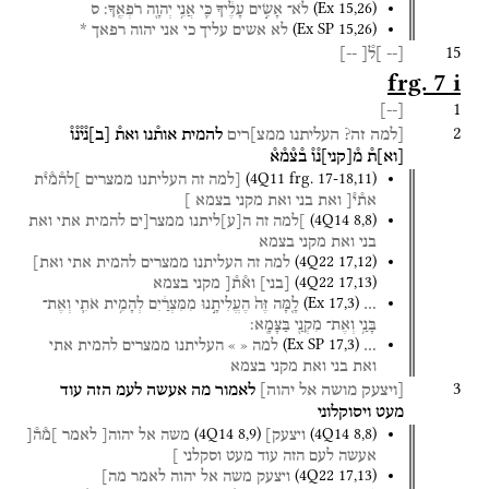
(
Ex
15
,
26
)
לֹא־
אָשִׂ֣ים
עָלֶ֔יךָ
כִּ֛י
אֲנִ֥י
יְהוָ֖ה
רֹפְאֶֽךָ׃
ס
(
Ex SP
15
,
26
)
לא
אשים
עליך
כי
אני
יהוה
רפאך
*
15
[--
]ל֯[
--]
frg. 7 i
1
]
--
[
2
[למה
זה?
העליתנו
ממצ]רים
להמית
אות֯נו
ואת֯
[
ב
]
נ֯י֯נ֯ו֯
[
וא
]
ת֯
מ֯
[
קני
]
נ֯ו֯
ב֯צ֯מ֯א֯
(
4Q11
frg. 17-18
,
11
)
[למה
זה
העליתנו
ממצרים
]לה֯מ֯י֯ת
את֯י֯[
ואת
בני
ואת
מקני
בצמא
]
(
4Q14
8
,
8
)
]למה
זה
ה
[
ע
]
ליתנו
ממצר[ים
להמית
אתי
ואת
בני
ואת
מקני
בצמא
(
4Q22
17
,
12
)
למה
זה
העליתנו
ממצרים
להמית
אתי
ואת]
(
4Q22
17
,
13
)
[
בני
]
וא֯ת֯[
מקני
בצמא
(
Ex
17
,
3
)
…
לָ֤מָּה
זֶּה֙
הֶעֱלִיתָ֣נוּ
מִמִּצְרַ֔יִם
לְהָמִ֥ית
אֹתִ֛י
וְאֶת־
בָּנַ֥י
וְאֶת־
מִקְנַ֖י
בַּצָּמָֽא׃
(
Ex SP
17
,
3
)
…
למה
«
»
העליתנו
ממצרים
להמית
אתי
ואת
בני
ואת
מקני
בצמא
3
[ויצעק
מושה
אל
יהוה]
לאמור
מה
אעשה
לעמ
הזה
עוד
מעט
ויסוקלוני
(
4Q14
8
,
9
)
(
4Q14
8
,
8
)
ויצעק]
משה
אל
יהוה[
לאמר
]מ֯ה֯[
אעשה
לעם
הזה
עוד
מעט
וסקלני
]
(
4Q22
17
,
13
)
ויצעק
משה
אל
יהוה
לאמר
מה]