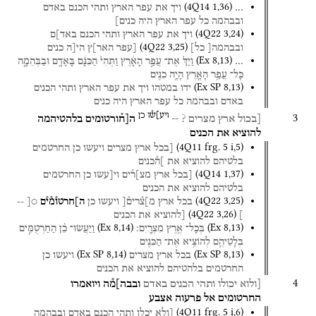
(
4Q14
1
,
36
)
…
ויך
את
עפר
הארץ
ותהי
הכנם
באדם
ובבהמה
כל
עפר
הארץ
היה
כנים]
(
4Q22
3
,
24
)
ויך
את
עפר
הארץ
ותהי
הכנם
באד]ם
(
4Q22
3
,
25
)
ובבהמה[
כל]
[עפר
האר]ץ
הי[ה
כנים
(
Ex
8
,
13
)
…
וַיַּךְ֙
אֶת־
עֲפַ֣ר
הָאָ֔רֶץ
וַתְּהִי֙
הַכִּנָּ֔ם
בָּאָדָ֖ם
וּבַבְּהֵמָ֑ה
כָּל־
עֲפַ֥ר
הָאָ֛רֶץ
הָיָ֥ה
כִנִּ֖ים
(
Ex SP
8
,
13
)
ידו
במטהו
ויך
את
עפר
הארץ
ותהי
הכנים
באדם
ובבהמה
כל
עפר
הארץ
היה
כנים
ויע]ש֯ו
כן
3
[בכול
ארץ
מצרים ?
--
ה[ח֯ורטומים
בלהטיהמה
להוציא
את
הכנים
(
4Q11
frg. 5 i
,
5
)
[בכל
ארץ
מצרים
ויעשו
כן
החרטמים
בלטיהם
להוציא
את
]ה֯כנים
(
4Q14
1
,
37
)
[בכל
ארץ
מצ]ר֯ים
וי[עשו
כן
החרטמים
בלטיהם
להוציא
את
הכנים
(
4Q22
3
,
25
)
בכל
ארץ
מ]צ֯רים֯[
ויעשו
כן
ה]חרטו֯מ֯י֯ם
○[
--
(
4Q22
3
,
26
)
]
[להוציא
את
הכנים
(
Ex
8
,
14
)
(
Ex
8
,
13
)
בְּכָל־
אֶ֥רֶץ
מִצְרָֽיִם׃
וַיַּעֲשׂוּ־
כֵ֨ן
הַחַרְטֻמִּ֧ים
בְּלָטֵיהֶ֛ם
לְהוֹצִ֥יא
אֶת־
הַכִּנִּ֖ים
(
Ex SP
8
,
14
)
(
Ex SP
8
,
13
)
בכל
ארץ
מצרים
ויעשו
כן
החרטמים
בלהטיהם
להוציא
את
הכנים
4
[ולוא
יכולו
ותהי
הכנים
באדם
ובבה]מ֯ה
ויואמרו
החרטומים
אל
פרעוה
אצבע
(
4Q11
frg. 5 i
,
6
)
[ולא
יכלו
ותהי
הכנם
באדם
ובבהמה