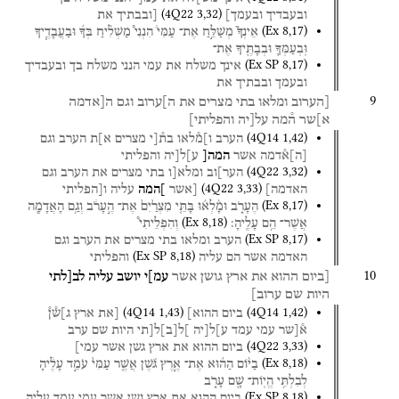
(
4Q22
3
,
32
)
ובעבדיך
ובעמך]
[ובבתיך
את
(
Ex
8
,
17
)
אֵינְךָ֮
מְשַׁלֵּ֣חַ
אֶת־
עַמִּי֒
הִנְנִי֩
מַשְׁלִ֨יחַ
בְּךָ֜
וּבַעֲבָדֶ֧יךָ
וּֽבְעַמְּךָ֛
וּבְבָתֶּ֖יךָ
אֶת־
(
Ex SP
8
,
17
)
אינך
משלח
את
עמי
הנני
משלח
בך
ובעבדיך
ובעמך
ובבתיך
את
9
[הערוב
ומלאו
בתי
מצרים
את
ה]ערוב
וגם
ה[אדמה
א]שר
ה֯מה
על[יה
והפליתי]
(
4Q14
1
,
42
)
הערב
ו]מ֯לאו
בת֯[י
מצרים
א]ת
הערב
וגם
[
ה
]
א֯דמה
אשר
המה[
ע]ל[יה
והפליתי
(
4Q22
3
,
32
)
הער]וב
ומלא[ו
בתי
מצרים
את
הערב
וגם
(
4Q22
3
,
33
)
האדמה]
[אשר
]המה
עליה
ו[הפליתי
(
Ex
8
,
17
)
הֶעָרֹ֑ב
וּמָ֨לְא֜וּ
בָּתֵּ֤י
מִצְרַ֙יִם֙
אֶת־
הֶ֣עָרֹ֔ב
וְגַ֥ם
הָאֲדָמָ֖ה
(
Ex
8
,
18
)
אֲשֶׁר־
הֵ֥ם
עָלֶֽיהָ׃
וְהִפְלֵיתִי֩
(
Ex SP
8
,
17
)
הערב
ומלאו
בתי
מצרים
את
הערב
וגם
(
Ex SP
8
,
18
)
האדמה
אשר
הם
עליה
והפליתי
10
[ביום
ההוא
את
ארץ
גושן
אשר
עמ]י
יושב
עליה
לב[לתי
היות
שם
ערוב]
(
4Q14
1
,
43
)
(
4Q14
1
,
42
)
ביום
ההוא]
[את
ארץ
ג]ש֯ן֯
א֯[שר
עמי
עמד
ע]ל[יה
]ל
[
ב
]
ל[תי
היות
שם
ערב
(
4Q22
3
,
33
)
ביום
ההוא
את
ארץ
גשן
אשר
עמי]
(
Ex
8
,
18
)
בַיּ֨וֹם
הַה֜וּא
אֶת־
אֶ֣רֶץ
גֹּ֗שֶׁן
אֲשֶׁ֤ר
עַמִּי֙
עֹמֵ֣ד
עָלֶ֔יהָ
לְבִלְתִּ֥י
הֱיֽוֹת־
שָׁ֖ם
עָרֹ֑ב
(
Ex SP
8
,
18
)
ביום
ההוא
את
ארץ
גשן
אשר
עמי
עמד
עליה