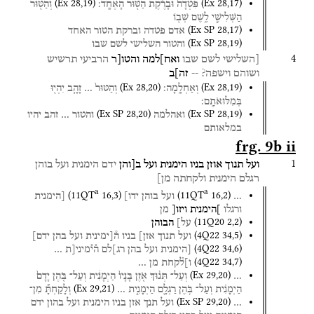
(
Ex
28
,
19
)
(
Ex
28
,
17
)
פִּטְדָה֙
וּבָרֶ֔קֶת
הַטּ֖וּר
הָאֶחָֽד׃
וְהַטּ֖וּר
הַשְּׁלִישִׁ֑י
לֶ֥שֶׁם
שְׁב֖וֹ
(
Ex SP
28
,
17
)
אדם
פטדה
וברקת
הטור
האחד
(
Ex SP
28
,
19
)
והטור
השלישי
לשם
שבו
4
[השלישי
לשם
שבו
ואח]למה
והטו[ר
הרביעי
תרשיש
ושוהם
וישפה?
--
זה]ב
(
Ex
28
,
20
)
(
Ex
28
,
19
)
וְאַחְלָֽמָה׃
וְהַטּוּר֙
…
זָהָ֛ב
יִהְי֖וּ
בְּמִלּוּאֹתָֽם׃
(
Ex SP
28
,
20
)
(
Ex SP
28
,
19
)
ואהלמה
והטור
…
זהב
יהיו
במלאותם
frg. 9b ii
1
ועל
תנוך
אוזן
בניו
הימנית
ועל
ב[והן
ידם
הימנית
ועל
בוהן
רגלם
הימנית
ולקחתה
מן]
a
a
(
11QT
16
,
3
)
(
11QT
16
,
2
)
…
ועל
בוהן
ידו]
[הימנית
ורגלו
]הימנית
ויזו[
מן
(
11Q20
2
,
2
)
על]
הבוהן
(
4Q22
34
,
5
)
ועל
תנוך
אזן]
בניו
ה֯[ימינית
ועל
בהן
ידם]
(
4Q22
34
,
6
)
[הימנית
ועל
בהן
רג]לם
ה֯י֯מיני[ת
…
(
4Q22
34
,
7
)
ו]ל֯קחת
מן
…
(
Ex
29
,
20
)
…
וְעַל־
תְּנ֨וּךְ
אֹ֤זֶן
בָּנָיו֙
הַיְמָנִ֔ית
וְעַל־
בֹּ֤הֶן
יָדָם֙
(
Ex
29
,
21
)
הַיְמָנִ֔ית
וְעַל־
בֹּ֥הֶן
רַגְלָ֖ם
הַיְמָנִ֑ית
…
וְלָקַחְתָּ֞
מִן־
(
Ex SP
29
,
20
)
…
ועל
תנך
אזן
בניו
הימנית
ועל
בהון
ידם