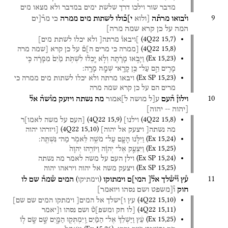
מדבר
שור
וילכו
דרך
שלשת
ימים
במדבר
ולא
מצאו
מים
9
וי֯בואו
מרת֯ה
[ולוא
י]כ֯ולו
לשתות
מים
ממרה
כי
מר֯[ים
המה
על
כן
קרא
שמה
מרה]
(
4Q22
15
,
7
)
]ויבאו֯
מרתה[
ולא
יכלו
לשתת
מים]
(
4Q22
15
,
8
)
[ממרה
כי
מרים
ה]ם֯
על
כן
קרא
[שמה
מרה
(
Ex
15
,
23
)
וַיָּבֹ֣אוּ
מָרָ֔תָה
וְלֹ֣א
יָֽכְל֗וּ
לִשְׁתֹּ֥ת
מַ֙יִם֙
מִמָּרָ֔ה
כִּ֥י
מָרִ֖ים
הֵ֑ם
עַל־
כֵּ֥ן
קָרָֽא־
שְׁמָ֖הּ
מָרָֽה׃
(
Ex SP
15
,
23
)
ויבאו
מרתה
ולא
יכלו
לשתות
מים
ממרה
כי
מרים
הם
על
כן
קרא
שמה
מרה
10
וילון֯
ה֯עם
ע[ל
מושה
ל]אמור
מה
נשתה
ויזעק
מו֯שה֯
אל֯
[יהוה
--
יהוה]
(
4Q22
15
,
9
)
(
4Q22
15
,
8
)
וילנו]
[העם
על
משה
לאמו]ר
(
4Q22
15
,
10
)
מה
נשתה[
ויצעק
אל
יהוה]
[ויורהו
יהוה
(
Ex
15
,
24
)
וַיִּלֹּ֧נוּ
הָעָ֛ם
עַל־
מֹשֶׁ֥ה
לֵּאמֹ֖ר
מַה־
נִּשְׁתֶּֽה׃
(
Ex
15
,
25
)
וַיִּצְעַ֣ק
אֶל־
יְהוָ֗ה
וַיּוֹרֵ֤הוּ
יְהוָה֙
(
Ex SP
15
,
24
)
וילן
העם
על
משה
לאמר
מה
נשתה
(
Ex SP
15
,
25
)
ויצעק
משה
אל
יהוה
ויראהו
יהוה
11
)
(
ע֯ץ
ו֯י֯ש֯לך
אל֯[
המי]ם
וימתוקו
המים
ש֯מה֯
שם
לו
וימתיקו
חוק
ו֯[משפט
ושם
נסהו
ויואמר]
(
4Q22
15
,
10
)
עץ
ו]ישלך
אל
המים[
וימתקו
המים
שם
שם]
(
4Q22
15
,
11
)
[לו
חק
ומשפ]ט֯
ושם
נסהו
ו[יאמר
(
Ex
15
,
25
)
עֵ֔ץ
וַיַּשְׁלֵךְ֙
אֶל־
הַמַּ֔יִם
וַֽיִּמְתְּק֖וּ
הַמָּ֑יִם
שָׁ֣ם
שָׂ֥ם
ל֛וֹ