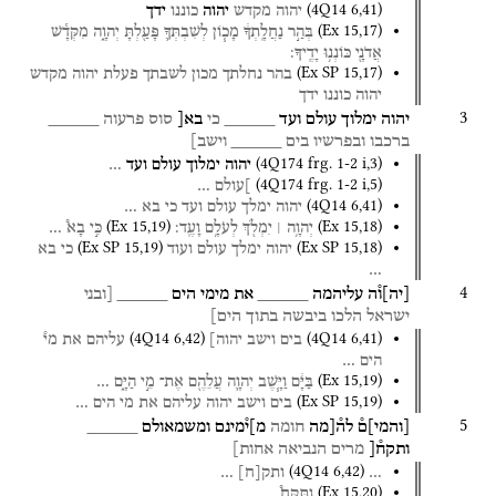
(
4Q14
6
,
41
)
יהוה
מקדש
יהוה
כוננו
ידך
(
Ex
15
,
17
)
בְּהַ֣ר
נַחֲלָֽתְךָ֔
מָכ֧וֹן
לְשִׁבְתְּךָ֛
פָּעַ֖לְתָּ
יְהוָ֑ה
מִקְּדָ֕שׁ
אֲדֹנָ֖י
כּוֹנְנ֥וּ
יָדֶֽיךָ׃
(
Ex SP
15
,
17
)
בהר
נחלתך
מכון
לשבתך
פעלת
יהוה
מקדש
יהוה
כוננו
ידך
3
יהוה
ימלוך
עולם
ועד
_____
כי
בא[
סוס
פרעוה
_____
ברכבו
ובפרשיו
בים
_____
וישב]
(
4Q174
frg. 1-2 i
,
3
)
יהוה
ימלוך
עולם
ועד
…
(
4Q174
frg. 1-2 i
,
5
)
]עולם
…
(
4Q14
6
,
41
)
יהוה
ימלך
עולם
ועד
כי
בא
…
(
Ex
15
,
19
)
(
Ex
15
,
18
)
יְהוָ֥ה ׀
יִמְלֹ֖ךְ
לְעֹלָ֥ם
וָעֶֽד׃
כִּ֣י
בָא֩
…
(
Ex SP
15
,
19
)
(
Ex SP
15
,
18
)
יהוה
ימלך
עולם
ועוד
כי
בא
…
4
[
יה
]
ו֯ה
עליהמה
_____
את
מימי
הים
_____
[ובני
ישראל
הלכו
ביבשה
בתוך
הים]
(
4Q14
6
,
42
)
(
4Q14
6
,
41
)
בים
וישב
יהוה]
עליהם
את
מי֯
הים
…
(
Ex
15
,
19
)
בַּיָּ֔ם
וַיָּ֧שֶׁב
יְהוָ֛ה
עֲלֵהֶ֖ם
אֶת־
מֵ֣י
הַיָּ֑ם
…
(
Ex SP
15
,
19
)
בים
וישב
יהוה
עליהם
את
מי
הים
…
5
[
והמי
]
ם֯
לה֯[מה
חומה
מ]י֯מינם
ומשמאולם
_____
ותקח֯[
מרים
הנביאה
אחות]
(
4Q14
6
,
42
)
…
ותק
[
ח
]
…
(
Ex
15
,
20
)
וַתִּקַּח֩
…