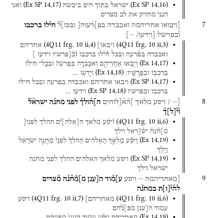
(
Ex SP
14
,
17
)
(
Ex SP
14
,
16
)
ישראל
בתוך
הים
ביבשה
ואני
הנני
מחזיק
את
לב
מצרים
7
[ויבואו
אחריהמה
ואכבדה
בפ]ר֯עוה[
ובכו]ל֯
חי֯לו
ברכבו
ו֯בפרשיו֯
[וידעו?
--]
(
4Q11
frg. 10 ii
,
4
)
(
4Q11
frg. 10 ii
,
3
)
ויבאו]
אחריהם
ואכבדה
בפ֯רעה
ובכל
ח֯י֯לו
ברכבו
ו֯ב֯[פרשיו
וידעו
]
(
Ex
14
,
17
)
וְיָבֹ֖אוּ
אַחֲרֵיהֶ֑ם
וְאִכָּבְדָ֤ה
בְּפַרְעֹה֙
וּבְכָל־
חֵיל֔וֹ
(
Ex
14
,
18
)
בְּרִכְבּ֖וֹ
וּבְפָרָשָֽׁיו׃
וְיָדְע֥וּ
…
(
Ex SP
14
,
17
)
ויבאו
אחריהם
ואכבדה
בפרעה
ובכל
חילו
(
Ex SP
14
,
18
)
ברכבו
ובפרשיו
וידעו
…
8
[-- ?
ויסע
מלאך
]ה֯א֯[לוהים
ה]ה֯ולך֯
לפני
מחנ֯ה
ישרא֯ל֯
ו֯י֯
[
ל
]
ך֯
(
4Q11
frg. 10 ii
,
6
)
ו֯יס֯ע
מלאך
ה
[
אלה
]
י֯ם
ההלך
לפני[
מ]ח֯נה֯
יש֯[ראל
וילך
(
Ex
14
,
19
)
וַיִּסַּ֞ע
מַלְאַ֣ךְ
הָאֱלֹהִ֗ים
הַהֹלֵךְ֙
לִפְנֵי֙
מַחֲנֵ֣ה
יִשְׂרָאֵ֔ל
וַיֵּ֖לֶךְ
(
Ex SP
14
,
19
)
ויסע
מלאך
האלהים
ההלך
לפני
מחנה
ישראל
וילך
9
[מאחריהמה
--
ויסע
ע]מ֯וד
ה[ענן
מ]מ֯ח֯נ֯ה
מ֯צרים
לה֯י֯
[
ו
]
ת
במחנ֯ה
(
4Q11
frg. 10 ii
,
7
)
(
4Q11
frg. 10 ii
,
6
)
מאחריהם]
ויסע
עמוד
ה[ענן
מפ]נ֯י֯הם
(
Ex
14
,
19
)
מֵאַחֲרֵיהֶ֑ם
וַיִּסַּ֞ע
עַמּ֤וּד
הֶֽעָנָן֙
מִפְּנֵיהֶ֔ם