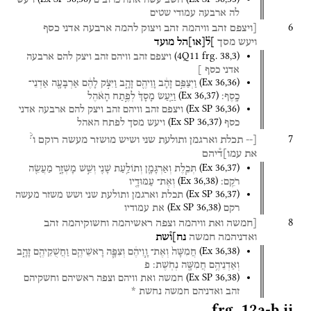
לה
ארבעה
עמודי
שטים
6
[ויצפם
זהב
וויהמה
זהב
ויצוק
להמה
ארבעה
אדני
כסף
ויעש
מסך
]ל֯
[
או
]
הל
מועד
(
4Q11
frg. 38
,
3
)
ויצפם
זהב
וויהם
זהב
ויצק
להם
ארבעה
אדני
כסף
]
(
Ex
36
,
36
)
וַיְצַפֵּ֣ם
זָהָ֔ב
וָוֵיהֶ֖ם
זָהָ֑ב
וַיִּצֹ֣ק
לָהֶ֔ם
אַרְבָּעָ֖ה
אַדְנֵי־
(
Ex
36
,
37
)
כָֽסֶף׃
וַיַּ֤עַשׂ
מָסָךְ֙
לְפֶ֣תַח
הָאֹ֔הֶל
(
Ex SP
36
,
36
)
ויצפם
זהב
וויהם
זהב
ויצק
להם
ארבעה
אדני
(
Ex SP
36
,
37
)
כסף
ויעש
מסך
לפתח
האהל
?
7
[--
תכלת
וארגמן
ותולעת
שני
ושיש
מושזר
מעשה
רוקם
ו
את
עמו]ד֯יהם
(
Ex
36
,
37
)
תְּכֵ֧לֶת
וְאַרְגָּמָ֛ן
וְתוֹלַ֥עַת
שָׁנִ֖י
וְשֵׁ֣שׁ
מָשְׁזָ֑ר
מַעֲשֵׂ֖ה
(
Ex
36
,
38
)
רֹקֵֽם׃
וְאֶת־
עַמּוּדָ֤יו
(
Ex SP
36
,
37
)
תכלת
וארגמן
ותולעת
שני
ושש
משזר
מעשה
(
Ex SP
36
,
38
)
רקם
את
עמודיו
8
[חמשה
ואת
וויהמה
וצפה
ראשיהמה
וחשוקיהמה
זהב
ואדניהמה
חמשה
נח]ו֯שת
(
Ex
36
,
38
)
חֲמִשָּׁה֙
וְאֶת־
וָ֣וֵיהֶ֔ם
וְצִפָּ֧ה
רָאשֵׁיהֶ֛ם
וַחֲשֻׁקֵיהֶ֖ם
זָהָ֑ב
וְאַדְנֵיהֶ֥ם
חֲמִשָּׁ֖ה
נְחֹֽשֶׁת׃
פ
(
Ex SP
36
,
38
)
חמשה
ואת
וויהם
וצפה
ראשיהם
וחשקיהם
זהב
ואדניהם
חמשה
נחשת
*
frg. 12a-b ii