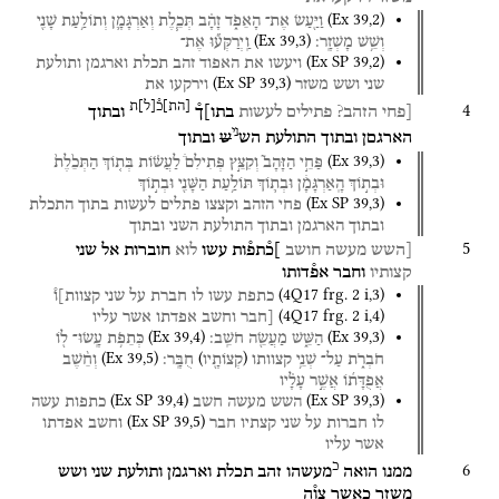
(
Ex
39
,
2
)
וַיַּ֖עַשׂ
אֶת־
הָאֵפֹ֑ד
זָהָ֗ב
תְּכֵ֧לֶת
וְאַרְגָּמָ֛ן
וְתוֹלַ֥עַת
שָׁנִ֖י
(
Ex
39
,
3
)
וְשֵׁ֥שׁ
מָשְׁזָֽר׃
וַֽיְרַקְּע֞וּ
אֶת־
(
Ex SP
39
,
2
)
ויעשו
את
האפוד
זהב
תכלת
וארגמן
ותולעת
(
Ex SP
39
,
3
)
שני
ושש
משזר
וירקעו
את
[
הת
]
כ֯
[
ל
]
ת
4
[פחי
הזהב?
פתילים
לעשות
בתו]ך֯
ובתוך
ני
הארגםן
ובתוך
התולעת
הש
ש
ובתוך
(
Ex
39
,
3
)
פַּחֵ֣י
הַזָּהָב֮
וְקִצֵּ֣ץ
פְּתִילִם֒
לַעֲשׂ֗וֹת
בְּת֤וֹךְ
הַתְּכֵ֙לֶת֙
וּבְת֣וֹךְ
הָֽאַרְגָּמָ֔ן
וּבְת֛וֹךְ
תּוֹלַ֥עַת
הַשָּׁנִ֖י
וּבְת֣וֹךְ
(
Ex SP
39
,
3
)
פחי
הזהב
וקצצו
פתלים
לעשות
בתוך
התכלת
ובתוך
הארגמן
ובתוך
התולעת
השני
ובתוך
5
[השש
מעשה
חושב
]כ֯תפ֯ות
עשו
לוא
חוברות
אל
שני
קצותיו
וחבר
אפ֯דותו
(
4Q17
frg. 2 i
,
3
)
כתפת
עשו
לו
חברת
על
שני
קצוות]ו֯
(
4Q17
frg. 2 i
,
4
)
[חבר
וחשב
אפדתו
אשר
עליו
(
Ex
39
,
4
)
(
Ex
39
,
3
)
הַשֵּׁ֑שׁ
מַעֲשֵׂ֖ה
חֹשֵֽׁב׃
כְּתֵפֹ֥ת
עָֽשׂוּ־
ל֖וֹ
(
Ex
39
,
5
)
)
(
חֹבְרֹ֑ת
עַל־
שְׁנֵ֥י
קצוותו
קְצוֹתָ֖יו
חֻבָּֽר׃
וְחֵ֨שֶׁב
אֲפֻדָּת֜וֹ
אֲשֶׁ֣ר
עָלָ֗יו
(
Ex SP
39
,
4
)
(
Ex SP
39
,
3
)
השש
מעשה
חשב
כתפות
עשה
(
Ex SP
39
,
5
)
לו
חברות
על
שני
קצתיו
חבר
וחשב
אפדתו
אשר
עליו
כ
6
ממנו
הואה
מעשהו
זהב
תכלת
וארגמן
ותולעת
שני
ושש
משזר
כאשר
צו֯ה