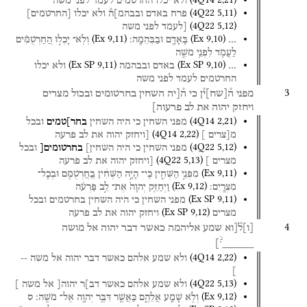
ולא
יכלו
החרטמים
לעמד
לפני
משה
(
4Q22
5
,
11
)
פרח
באדם
ובבהמ]ה֯
ולא
יכלו
[
החרטמים
]
(
4Q22
5
,
12
)
[לעמד
לפני
משה
(
Ex
9
,
11
)
(
Ex
9
,
10
)
…
בָּאָדָ֖ם
וּבַבְּהֵמָֽה׃
וְלֹֽא־
יָכְל֣וּ
הֽ͏ַחַרְטֻמִּ֗ים
לַעֲמֹ֛ד
לִפְנֵ֥י
מֹשֶׁ֖ה
(
Ex SP
9
,
11
)
(
Ex SP
9
,
10
)
…
באדם
ובבהמה
ולא
יכלו
החרטמים
לעמד
לפני
משה
3
מפני
ה֯
[
שח
]
י֯ן
כי
ה֯[יה
השחין
בחרטומים
ובכול
מצרים
ויחזק
יהוה
את
לב
פרעוה]
(
4Q14
2
,
21
)
מפני
השחין
כי
היה
השחין
בחר]טמים
ובכל
(
4Q14
2
,
22
)
מ[צרים
]
[ויחזק
יהוה
את
לב
פרעה
(
4Q22
5
,
12
)
מפני
השחין
כי
היה
השחין]
בחרטומים[
ובכל
(
4Q22
5
,
13
)
מצרים
]
[ויחזק
יהוה
את
לב
פרעה
(
Ex
9
,
11
)
מִפְּנֵ֣י
הַשְּׁחִ֑ין
כִּֽי־
הָיָ֣ה
הַשְּׁחִ֔ין
בּֽ͏ַחֲרְטֻמִּ֖ם
וּבְכָל־
(
Ex
9
,
12
)
מִצְרָֽיִם׃
וַיְחַזֵּ֤ק
יְהוָה֙
אֶת־
לֵ֣ב
פַּרְעֹ֔ה
(
Ex SP
9
,
11
)
מפני
השחין
כי
היה
השחין
בחרטמים
ובכל
(
Ex SP
9
,
12
)
מצרים
ויחזק
יהוה
את
לב
פרעה
4
[
ו
]
ל֯[וא
שמע
אליהמה
כאשר
דבר
יהוה
אל
מושה
?
]
_____
(
4Q14
2
,
22
)
ולא
שמע
אלהם
כאשר
דבר
יהוה
אל
משה
--
]
(
4Q22
5
,
13
)
ולא
שמע
אלהם
כאשר
דב]ר
יהוה[
אל
משה
]
(
Ex
9
,
12
)
וְלֹ֥א
שָׁמַ֖ע
אֲלֵהֶ֑ם
כַּאֲשֶׁ֛ר
דִּבֶּ֥ר
יְהוָ֖ה
אֶל־
מֹשֶֽׁה׃
ס