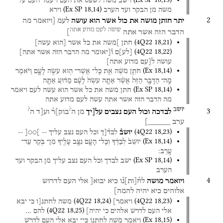
וישב
משה
לשפט
את
העם
ויעמד
העם
על
(
Ex SP
18
,
14
)
משה
מן
הבקר
ועד
הערב
וירא
2
יתר
חותן
מושה
את
כול
אשר
הוא
עושה
לעמ
[ויואמר
מה
עושה
לעם
מדוע
אתה
הדבר
הזה
אשר
אתה
]
(
4Q22
18
,
21
)
חתן
]משה
את
כל
אשר
[הוא
עשה]
(
4Q22
18
,
22
)
[
לע
]
ם
ו֯[יאומר
מה
הדבר
הזה
אשר
אתה]
עושה
ל[עם
מדוע
אתה]
(
Ex
18
,
14
)
חֹתֵ֣ן
מֹשֶׁ֔ה
אֵ֛ת
כָּל־
אֲשֶׁר־
ה֥וּא
עֹשֶׂ֖ה
לָעָ֑ם
וַיֹּ֗אמֶר
מָֽה־
הַדָּבָ֤ר
הַזֶּה֙
אֲשֶׁ֨ר
אַתָּ֤ה
עֹשֶׂה֙
לָעָ֔ם
מַדּ֗וּעַ
אַתָּ֤ה
(
Ex SP
18
,
14
)
חתן
משה
את
כל
אשר
הוא
עשה
לעם
ויאמר
מה
הדבר
הזה
אשר
אתה
עשה
לעם
מדוע
אתה
יושב
?
?
3
לבדכה
וכול
העם
נצבים
על[יך
מן
ה
בוק]ר֯
וע[ד
ה
ערב
_____]
(
4Q22
18
,
23
)
יושב֯
לבד֯[ך
וכל
העם
נצב
עליך
--
]○○[
--
(
Ex
18
,
14
)
יוֹשֵׁב֙
לְבַדֶּ֔ךָ
וְכָל־
הָעָ֛ם
נִצָּ֥ב
עָלֶ֖יךָ
מִן־
בֹּ֥קֶר
עַד־
עָֽרֶב׃
(
Ex SP
18
,
14
)
ישב
לבדך
וכל
העם
נצב
עליך
מן
הבקר
ועד
הערב
4
ויואמר
מושה
לח֯
[
ות
]
נ֯ו
כיא
יבוא[
אלי
העם
לדרוש
אלוהים
כיא
יהיה
להמה]
(
4Q22
18
,
24
)
(
4Q22
18
,
23
)
ויאמר]
משה
לחתנ[ו
כי
יבא
(
4Q22
18
,
25
)
אלי
העם
לדרש
אלהים
כי
יהיה]
להם
…
(
Ex
18
,
15
)
וַיֹּ֥אמֶר
מֹשֶׁ֖ה
לְחֹתְנ֑וֹ
כִּֽי־
יָבֹ֥א
אֵלַ֛י
הָעָ֖ם
לִדְרֹ֥שׁ