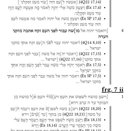
(
4Q22
17
,
14
)
[אעשה
ל]עם
הזה
[עוד
מעט
וסקלני
]
(
Ex
17
,
4
)
וַיִּצְעַ֤ק
מֹשֶׁה֙
אֶל־
יְהוָ֣ה
לֵאמֹ֔ר
מָ֥ה
אֶעֱשֶׂ֖ה
לָעָ֣ם
הַזֶּ֑ה
ע֥וֹד
מְעַ֖ט
וּסְקָלֻֽנִי׃
(
Ex SP
17
,
4
)
ויצעק
משה
אל
יהוה
לאמר
מה
אעשה
לעם
הזה
עוד
מעט
וסקלוני
*
4
[ויואמר
יהוה
אל
מו]שה
עבור
לפני
העם
וקח
אתכה
מזקני
העדה
(
4Q14
8
,
10
)
ו֯יאמר
יהוה
עבר
ל֯פ֯נ֯י
ה[עם
וקח
אתך
מזקני
ישראל
…
(
4Q22
17
,
15
)
[ויאמר
יה]וה
אל
משה
[עבר
לפני
העם
וקח
(
4Q22
17
,
16
)
אתך
מזקני]
[ישראל
…
(
Ex
17
,
5
)
וַיֹּ֨אמֶר
יְהוָ֜ה
אֶל־
מֹשֶׁ֗ה
עֲבֹר֙
לִפְנֵ֣י
הָעָ֔ם
וְקַ֥ח
אִתְּךָ֖
מִזִּקְנֵ֣י
יִשְׂרָאֵ֑ל
…
(
Ex SP
17
,
5
)
ויאמר
יהוה
אל
משה
עבר
לפני
העם
וקח
אתך
מזקני
ישראל
…
frg. 7 ii
1
[וישב
מושה
לשפוט
את
העם
ויע]מ֯ו֯ד֯
העם
א֯[ל
מושה
מן
הבוקר
עד
ה ערב
וירא]
(
4Q22
18
,
20
)
ויש[ב
משה
לשפו]ט֯
את
העם
ויעמד
ה֯[עם
(
4Q22
18
,
21
)
על
משה]
מן
בוקר
[עד
]ע֯רב֯[
וירא
(
Ex
18
,
13
)
וַיֵּ֥שֶׁב
מֹשֶׁ֖ה
לִשְׁפֹּ֣ט
אֶת־
הָעָ֑ם
וַיַּעֲמֹ֤ד
הָעָם֙
עַל־
(
Ex
18
,
14
)
מֹשֶׁ֔ה
מִן־
הַבֹּ֖קֶר
עַד־
הָעָֽרֶב׃
וַיַּרְא֙
(
Ex SP
18
,
13
)