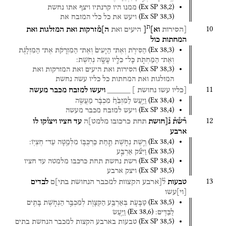
(
Ex SP
38
,
2
)
ממנו
היו
קרנתיו
ויצף
אתו
נחשת
(
Ex SP
38
,
3
)
ויעש
את
כל
כלי
המזבח
את
ת
10
[הסירות
וא]
[
היעים
ואת
ה]מ֯זרקות
ואת
המזלגות
ואת
המחתות
כול
(
Ex
38
,
3
)
הַסִּירֹ֤ת
וְאֶת־
הַיָּעִים֙
וְאֶת־
הַמִּזְרָקֹ֔ת
אֶת־
הַמִּזְלָגֹ֖ת
וְאֶת־
הַמַּחְתֹּ֑ת
כָּל־
כֵּלָ֖יו
עָשָׂ֥ה
נְחֹֽשֶׁת׃
(
Ex SP
38
,
3
)
הסירות
ואת
היעים
ואת
המזרקות
ואת
המזלגות
ואת
המחתות
כל
כליו
עשה
נחשת
11
[כליו
עשו
נחושת ]
_____
ויעשו
למזבח
מכבר
מעשה
(
Ex
38
,
4
)
וַיַּ֤עַשׂ
לַמִּזְבֵּ֙חַ֙
מִכְבָּ֔ר
מַעֲשֵׂ֖ה
(
Ex SP
38
,
4
)
ויעש
למזבח
מכבר
מעשה
12
ר֯ש֯ת֯
נ֯[חושת
תחת
כרכובו
מלמט]ה
עד
חציו
ויצו֯קו
לו
ארבע
(
Ex
38
,
4
)
רֶ֣שֶׁת
נְחֹ֑שֶׁת
תַּ֧חַת
כַּרְכֻּבּ֛וֹ
מִלְּמַ֖טָּה
עַד־
חֶצְיֽוֹ׃
(
Ex
38
,
5
)
וַיִּצֹ֞ק
אַרְבַּ֧ע
(
Ex SP
38
,
4
)
רשת
נחשת
תחת
כרכבו
מלמטה
עד
חציו
(
Ex SP
38
,
5
)
ויצק
ארבע
13
טבעות
ל֯[ארבע
הקצוות
למכבר
הנחושת
בתי]ם
לבדים
[
וי
]
עשו
(
Ex
38
,
5
)
טַבָּעֹ֛ת
בְּאַרְבַּ֥ע
הַקְּצָוֺ֖ת
לְמִכְבַּ֣ר
הַנְּחֹ֑שֶׁת
בָּתִּ֖ים
(
Ex
38
,
6
)
לַבַּדִּֽים׃
וַיַּ֥עַשׂ
(
Ex SP
38
,
5
)
טבעות
בארבע
הקצות
למכבר
הנחשת
בתים