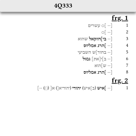
4Q333
frg. 1
1
[--
]○
עשרים
2
]○
[--
3
[--
בי]חזקאל
שהוא
4
[--
]הרג
אמליוס
5
[--
בחוד]ש
השביעי
6
[--
ב]י
[
את
]
גמול
7
[--
ש]הוא
8
[--
]הרג
אמליוס
frg. 2
1
)
(
)
(
)
(
[--
]איש
יהודי
א[
--]
ב]איש
יהודיא[
()