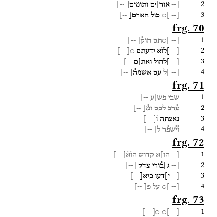
2
[--
אור]ים
ותומים[
--]
3
[--
]○
כול
האדם[
--]
frg. 70
1
[--
]○תם
חוק֯[
--]
2
[--
]לו֯א
ידעתם
○[
--]
3
[--
]לחול
ואת[ם
--]
4
[--
]ל
עם
אשמה֯[
--]
frg. 71
1
שבי
פש[ע
--]
2
צ֯רב
לכם
ומ֯[
--]
3
נאצתה
ו֯
[
--
]
4
ו֯י֯שפ֯ר
ל[
--]
frg. 72
1
[--
הו]א
קדוש
הו֯א֯[
--]
2
[--
ג]ב֯ורי
צדק
[
--
]
3
[--
י]דעו
כיא[
--]
4
[--
]○
על
פ[
--]
frg. 73
1
--]
○[
]○
[--