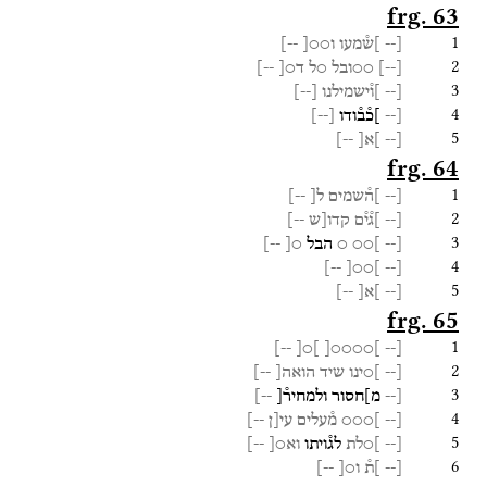
frg. 63
1
[--
]ש֯מעו
ו○○[
--]
2
[
--
]
○○ובל
○ל
ד○[
--]
3
[--
]ו֯ישמילנו
[
--
]
4
[--
]כ֯ב֯ודו
[
--
]
5
[--
]א[
--]
frg. 64
1
[--
]ה֯שמים
ל[
--]
2
[--
]ג֯י֯ם
קדו[ש
--]
3
[--
]○○
○
הבל
○[
--]
4
--]
]○○[
[--
5
[--
]א[
--]
frg. 65
1
--]
]○[
]○○○○[
[--
2
[--
]○ינו
שיד
הואה[
--]
3
[--
מ]חסור
ולמחיר֯[
--]
4
[--
]○○○
מ֯עלים
עי[ן
--]
5
[--
]○לת
לג֯ויתו
וא○[
--]
6
[--
]ת֯
ו○[
--]