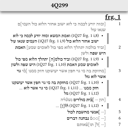
4Q299
frg. 1
1
[ומזה
יודע
לכמה
כי
לוא
ישוב
אחור
הלוא
כול
העמי]ם
שנאו
עול
(
1Q27
frg. 1 i
,
8
)
ואמת
המשא
ומזה
יודע
לכמה
כי
לוא
(
1Q27
frg. 1 i
,
9
)
ישוב
אחור
הלוא
כול
העמים
שנאו
עול
2
[וביד
כולמה
יתהלך
הלוא
מפי
כול
לאומים
שמע]
האמת
היש
שפה
ולשן
(
1Q27
frg. 1 i
,
9
)
וביד
כולמ
[
ה
]
יתהלך
הלוא
מפי
כול
(
1Q27
frg. 1 i
,
10
)
לאומים
שמע
האמת
היש
שפה
ולשון
3
[מחזקת
בה
מי
גוי
חפץ
אשר
יעושקנו
חזק
ממנו
]מ֯י
גוי
אשר
לוא
גזל
(
1Q27
frg. 1 i
,
10
)
מחזקת
בה
מי
גוי
חפץ
אשר
יעושקנו
(
1Q27
frg. 1 i
,
11
)
חזק
ממנו
…
מי
גוי
אשר
לוא
…
(
1Q27
frg. 1 i
,
12
)
גזל
4
[הון
--
]ב֯ית
מולדים
נשט֯ר֯ה
(
1Q27
frg. 1 i
,
12
)
ה֯ו֯
[
ן
]
…
5
[--
]אנשי
מחשבת
לכול
6
[--
]○○ם֯
נבחנה
דברים
7
[--
]ל[
תו]צ֯אותם