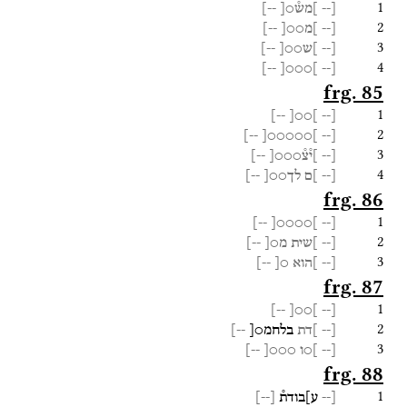
1
[--
]מש֯○[
--]
2
[--
]מ○○[
--]
3
[--
]ש○○[
--]
4
--]
]○○○[
[--
frg. 85
1
--]
]○○[
[--
2
--]
]○○○○○[
[--
3
[--
]י֯צ֯○○○[
--]
4
[--
]ם
לך○○[
--]
frg. 86
1
--]
]○○○○[
[--
2
[--
]שית
מ○[
--]
3
[--
]הוא
○[
--]
frg. 87
1
--]
]○○[
[--
2
[--
]דת
בלחמ○[
--]
3
[--
]○ו
○○○[
--]
frg. 88
1
[--
ע]בודת֯
[
--
]