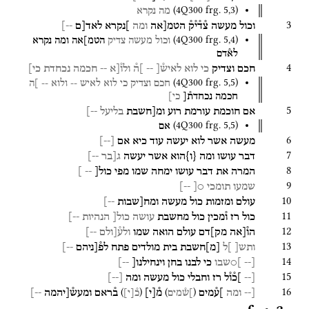
(
4Q300
frg. 5
,
3
)
מה
נקרא
3
וכול
מעשה
צ֯ד֯י֯ק֯
הטמ[אה
ומה
]נקרא
לאד[ם
--]
(
4Q300
frg. 5
,
4
)
וכול
מעשה
צדיק
הטמ]אה
ומה
נקרא
לא֯דם
4
חכם
וצדיק
כי
לוא
לאיש֯[
--
]ה֯
ולו֯[א
--
חכמה
נכחדת
כי]
(
4Q300
frg. 5
,
5
)
חכם
וצדיק
כי
לוא
לאיש
--
ולוא
--
]ה
חכמה
נכחדת֯[
כי]
5
אם
חוכמת
עורמת
רוע
ומ[חשבת
בליעל
--]
(
4Q300
frg. 5
,
5
)
אם
6
מעשה
אשר
לוא
יעשה
עוד
כיא
אם
[
--
]
7
דבר
עושו
ומה
{
ו
}
הוא
אשר
יעשה
ג[בר
--]
8
המרה
את
דבר
עושו
ימחה
שמו
מפי
כול[
-- ]
9
שמעו
תומכי
○[
--]
10
עולם
ומזמות
כול
מעשה
ומח[שבות
--]
11
כול
רז
ו֯מכין
כול
מחשבת
עושה
כול[
הנהיות
--]
12
הו֯[אה
מק]דם
עולם
הואה
שמו
ולע֯[ולם
--]
13
ותש[
]ל
[
מ
]
חשבת
בית
מולדים
פתח
לפ֯[ניהם
--]
14
[--
]○שבו
כי
לבנו
בחן
וינחילנו[
--]
15
[--
]כ֯ו֯ל
רז
וחבלי
כול
מעשה
ומה
[
--
]
16
)
(
)
(
[--
ומה
]ע֯מים
מ֯
[
י
]
ב֯ראם
ומעש֯[יהמה
--]
]ש֯מים
כ֯
[
י
]