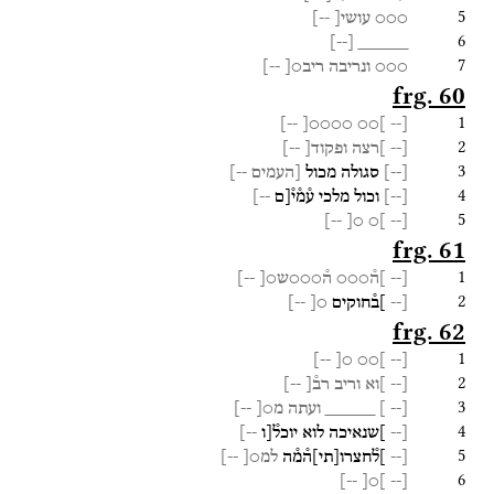
5
○○○
עושי[
--]
6
]
--
[
_____
7
○○○
ונריבה
ריב○[
--]
frg. 60
1
--]
○○○○[
]○○
[--
2
[--
]רצה
ופקוד[
--]
3
[
--
]
סגולה
מכול
[העמים
--]
4
[
--
]
וכול
מלכי
ע֯מ֯י֯[ם
--]
5
--]
○[
]○
[--
frg. 61
1
[--
]ה֯○○○
ה֯○○○ש○[
--]
2
[--
]ב֯חוקים
○[
--]
frg. 62
1
--]
○[
]○○
[--
2
[--
]וא
וריב
רב֯[
--]
3
[
--
]
_____
ועתה
מ○[
--]
4
[--
]שנאיכה
לוא
יוכל֯[ו
--]
5
[--
]ל֯חצרו
[
תי
]
ה֯מ֯ה
למ○[
--]
6
--]
]○[
[--