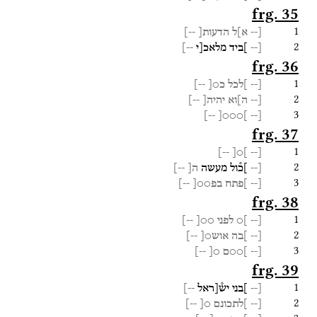
frg. 35
1
[--
א]ל
הדעות[
--]
2
[--
]ביד
מלאכ[י
--]
frg. 36
1
[--
]לכל
כ○[
--]
2
[--
ה]וא
יהיה[
--]
3
--]
]○○○[
[--
frg. 37
1
--]
]○[
[--
2
[--
]כ֯ול
מעשה
ה[
--]
3
[--
]פתח
בפ○○[
--]
frg. 38
1
[--
]○
לפני
○○[
--]
2
[--
]בה
אוש○[
--]
3
[--
]○○ם
○[
--]
frg. 39
1
[--
]בני
יש֯[ראל
--]
2
[--
]לתכונם
○[
--]