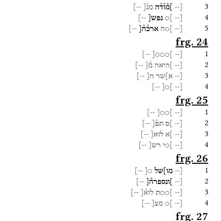
3
[--
]מ֯ו֯ד֯ה
מנ֯[
--]
4
[--
]○
נפש[
--]
5
[--
]○ה
ארכ֯ה֯[
--]
frg. 24
1
--]
]○○○[
[--
2
[--
]היאה
מ֯[
--]
3
[--
א]שר
ה[
--]
4
--]
]○[
[--
frg. 25
1
--]
]○○[
[--
2
[--
]ם
תפ֯[
--]
3
[--
]א
לוא[
--]
4
[--
]○י
רש[
--]
frg. 26
1
[--
מו]של
○[
--]
2
[--
]ונספרה֯[
--]
3
[--
]○○ת
לוא֯[
--]
4
[--
]○
מצ[
--]
frg. 27