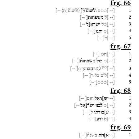
frg. 66
1
)
(
[--
]○○ם
ול֯שונ֯ו֯/י֯[
--]
ול֯שונ֯ו֯[ת
2
[--
]ל֯
משפחות[
--]
3
[--
]○ל
ישרא[ל
--]
4
[--
]○
יתנו[
--]
5
[--
]ל[
--]
frg. 67
1
[--
]ה○
[
--
]
2
[--
]○
כול
משפחות֯[
--]
○ע
3
[--
]
ע֯מו
מכוהן
○[
--]
4
[--
]לי֯ם
כל
ר[
--]
5
--]
]○○○[
[--
frg. 68
1
[--
יש]ראל
ועם[
--]
2
[--
]○
ל֯בני
ישר֯[אל
--]
3
[--
ע]בודתו
ל[
--]
4
[--
]ם
ידע[
--]
frg. 69
1
[--
א]חת
בשנה֯[
--]