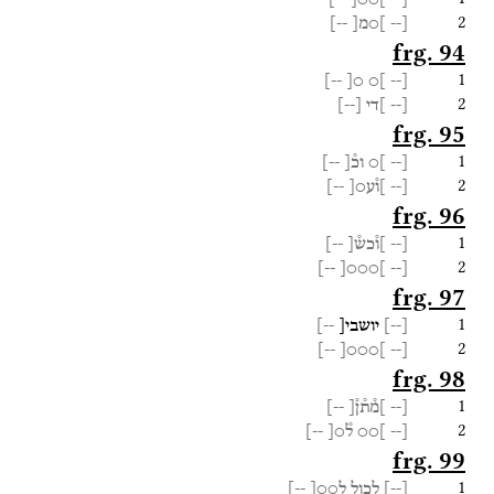
2
[--
]○מ[
--]
frg. 94
1
--]
○[
]○
[--
2
[--
]די
[
--
]
frg. 95
1
[--
]○
וכ֯[
--]
2
[--
]ו֯ע○[
--]
frg. 96
1
[--
]ו֯כש֯[
--]
2
--]
]○○○[
[--
frg. 97
1
[
--
]
יושבי[
--]
2
--]
]○○○[
[--
frg. 98
1
[--
]מ֯ת֯ן֯[
--]
2
[--
]○○
ל֯○[
--]
frg. 99
1
[
--
]
לכול
ל○○[
--]