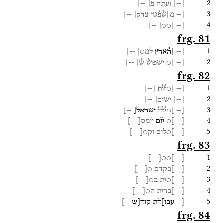
2
[
--
]
ועתה
פ[
--]
3
[--
מ]ש֯פ֯טי
צדק[
--]
4
--]
]○○[
[--
frg. 81
1
[--
]ה֯ארץ
למ○[
--]
2
[--
]○
ישפוט֯
ש֯[
--]
frg. 82
1
[--
]○ז֯ו֯ת
[
--
]
2
[
--
]
ישים[
--]
3
[--
]○י֯ת֯י֯
ישראל[
--]
4
[--
]○
י֯ו֯ם
יי֯מס[
--]
5
[--
]○לים
וק○[
--]
frg. 83
1
--]
]○○[
[--
2
[--
]בקדם
○[
--]
3
[--
]○ית
ב○[
--]
4
[--
]ברית
ה○[
--]
5
[--
עבו]ד֯ת
קוד[ש
--]
frg. 84