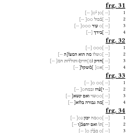
frg. 31
1
[--
]○ן
י֯○[
--]
2
[--
]ב֯כול
○○[
--]
3
[--
]○
עוד
○○○[
--]
4
[--
]בידך
[
--
]
frg. 32
1
]
--
[
]○○○
[--
2
[--
]○שלו
מה
הוא
המצו֯[ה
--]
3
)
(
[--
]חזיק
ותולד֯ות
המ[
--]
מ]חזיק
4
[--
]א○[
]מ֯שקל[
--]
frg. 33
1
--]
○[
]○○
[--
2
[--
י]צ֯רו
ובמח○[
--]
3
[--
]○○שוי
ואם
ינשא[
--]
4
[--
]מה
גבורה
בלוא[
--]
frg. 34
1
[--
]○○מה
יכון
נ○[
--]
2
[--
]תו֯
ואם
יהפכ֯[ו
--]
3
[--
]○
מב֯י֯ן
○[
--]