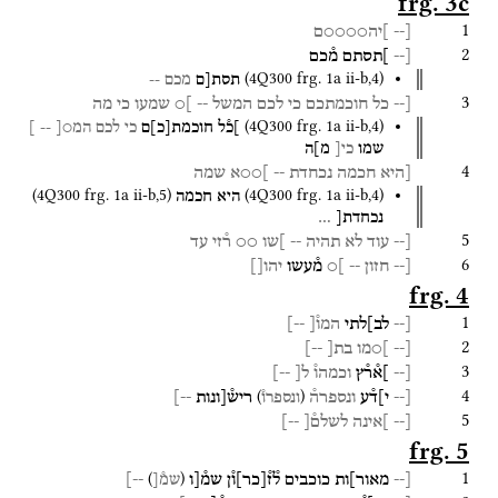
frg. 3c
1
[--
]יה○○○○ם
2
[--
]תסתם
מ֯כם
(
4Q300
frg. 1a ii-b
,
4
)
תסת[ם
מכם
--
3
[--
כל
חוכמתכם
כי
לכם
המשל
--
]○
שמעו
כי
מה
(
4Q300
frg. 1a ii-b
,
4
)
]כ֯ל
חוכמת
[
כ
]
ם
כי
לכם
המ○[
-- ]
שמו
כי[
מ]ה
4
[היא
חכמה
נכחדת
--
]○○א
שמה
(
4Q300
frg. 1a ii-b
,
5
)
(
4Q300
frg. 1a ii-b
,
4
)
היא
חכמה
נכחדת[
…
5
[--
עוד
לא
תהיה
--
]שו
○○
ר֯זי
עד
6
[--
חזון
--
]○
מ֯עשו
יהו[]
frg. 4
1
[--
לב]לתי
המו֯[
--]
2
[--
]○מו
בת[
--]
3
[--
]א֯ר֯ץ
וכמהו֯
ל[
--]
4
)
(
[--
י]ד֯ע
ונספרה֯
ריש֯[ונות
--]
ונספרו֯
5
[--
]אינה
לשלם֯[
--]
frg. 5
1
)
(
[--
מאור]ות
כוכבים
ל֯ז֯
[
כר
]
ו֯ן
שמ֯[ו
--]
שמ֯[