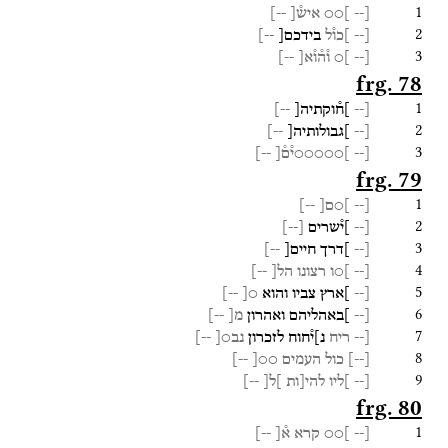
1
[--
]○○
איש֯[
--]
2
[--
]כו֯ל
בידכם[
--]
3
[--
]○
ו֯ה֯ו֯א[
--]
frg. 78
1
[--
]ח֯וקתיה[
--]
2
[--
]גבולותיה[
--]
3
[--
]○○○○○י֯ם֯[
--]
frg. 79
1
[--
]○ם[
--]
2
[--
]י֯שרים
[
--
]
3
[--
]דרך
חיים[
--]
4
[--
]○ו
רצונו
הל[
--]
5
[--
]ארץ
צביו
והוא
○[
--]
6
[--
]באהליהם
ואהרון
מ[
--]
7
[--
ריח
נ]י֯חוח
לזכרון
נב○[
--]
8
[
--
]
כול
העמים
○○[
--]
9
[--
]ליו
להי[ות
]ל[
--]
frg. 80
1
[--
]○○
קרא
א֯[
--]