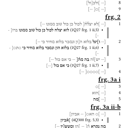
8
[--
]ולכ
[
ול
]
9
--]
]○[
[--
frg. 2
1
[--
]לא
יצל֯ח֯[
לכול
כן
כול
טוב
ממונו
--]
(
1Q27
frg. 1 ii
,
5
)
לוא
יצלח
לכול
כן
כול
טוב
ממונו
ברו[
-
-]
2
[--
ו]יגל
בלוא
ה[ון
ונמכר
בלוא
מחיר
כי
--]
(
1Q27
frg. 1 ii
,
6
)
בלוא
הון
ונמכר
בלוא
מחיר
כי
○ת○[
-
-]
3
[--
יש]ו֯ה
בה
מה֯[
--
כי
אם
כול
--]
(
1Q27
frg. 1 ii
,
7
)
כי
אם
כול
[
--
]
4
--]
]○○○○[
[--
frg. 3a i
3
]○
[--
4
[--
]הוא
5
[--
]מה
frg. 3a ii-b
1
[--
]○
הא○[
--
אביון]
(
4Q300
frg. 5
,
3
)
]א֯ביון
2
מה
נקרא
ה֯[
--
]הו
ומעש[יו
--]