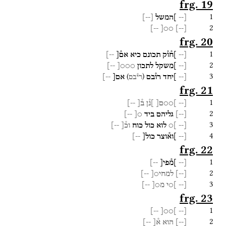
frg. 19
1
[--
]המשל
[
--
]
2
--]
○○[
]
--
[
frg. 20
1
[--
]ח֯ו֯ק
תכונם
כיא
אם֯[
--]
2
[--
]משקל
לתכון
○○○[
--]
3
)
(
[--
]יחד
רו֯בם
אם[
--]
רי֯בם
frg. 21
1
[--
]○○ם[
]נ֯ן
ב֯
[
--
]
2
[
--
]
גליהם
ביד
○[
--]
3
[--
]○
לוא
כול
כוח
וכ֯[
--]
4
[--
]וא֯וצר
כול[
--]
frg. 22
1
[--
]מ֯פי[
--]
2
[
--
]
למחי○[
--]
3
[--
]○י
מ○[
--]
frg. 23
1
--]
]○○[
[--
2
[
--
]
הוא
א֯[
--]