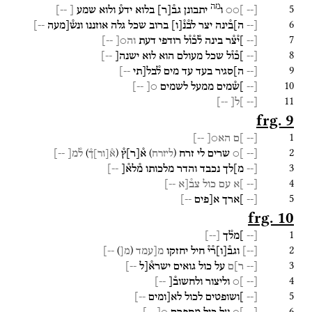
מה
5
[--
]○○
ו
יתבונן
גב֯
[
ר
]
בלוא
ידע֯
ולוא
שמע
[
--
]
6
[--
ה]ב֯ינה
יצר
לב֯נ֯
[
ו
]
ברוב
שכל
גלה
אוזננו
ונש֯[מעה
--]
7
[--
]י֯צ֯ר
בינה
ל֯כ֯ו֯ל
רודפי
דעת
וה○[
--]
8
[--
]כ֯ו֯ל
שכל
מעולם
הוא
לוא
ישנה[
--]
9
[--
ה]סגיר
בעד
עד
מים
ל֯בל[תי
--]
10
[--
]ש֯מים
ממעל
לשמים
○[
--]
11
[--
]ל[
--]
frg. 9
1
[--
]ם
הא○[
--]
2
)
(
)
(
[--
]○
שרים
לי
זרח
א֯
[
ר
]
ץ֯
ל֯מ[
--]
ליזרח
א֯
[
ור
]
ך֯
3
[--
מ]לך
נכבד
והדר
מלכותו
מ֯לא֯[
--]
4
[--
]א
עם
כול
צב֯[א
--]
5
[--
]ארך
א[פים
--]
frg. 10
1
[--
]מל֯ך
[
--
]
2
)
(
[
--
]
וגב֯
[
ו
]
ר֯י֯
חיל
יחזקו
מ[עמד
--]
מ[
3
[--
ר]ם
על
כול
גואים
ישרא֯[ל
--]
4
[--
]○
וליצור
ולחשוב֯[
--]
5
[--
]ושופטים
לכול
לא[ומים
--]
6