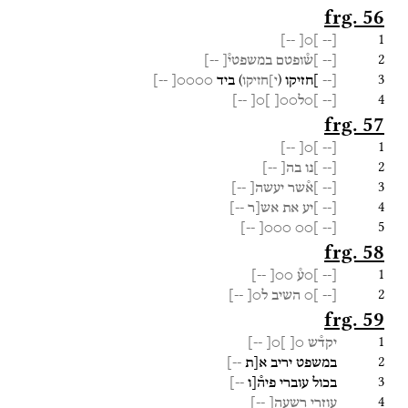
frg. 56
1
--]
]○[
[--
2
[--
]ש֯ופטם
במשפטי֯[
--]
3
)
(
[--
]חזיקו
ביד
○○○○[
--]
י]חזיקו
4
[--
]○ל○○
[
]
○[
--]
frg. 57
1
--]
]○[
[--
2
[--
]נו
בה[
--]
3
[--
]א֯שר
יעשה[
--]
4
[--
]יע
את
אש[ר
--]
5
--]
○○○[
]○○
[--
frg. 58
1
[--
]○ע֯
○○[
--]
2
[--
]○
השיב
ל○[
--]
frg. 59
1
יקד֯ש
○
[
]
○[
--]
2
במשפט
יריב
א[ת
--]
3
בכול
עוברי
פיה֯[ו
--]
4
עוזרי
רשעה[
--]