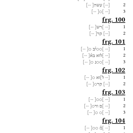
2
[
--
]
עשה[
--]
3
--]
]○[
[--
frg. 100
1
[--
]רש[
--]
2
[
--
]
קר[
--]
frg. 101
1
[--
]○○י֯ב
○[
--]
2
[--
]לוא
בא֯[
--]
3
[--
]○○נ
○[
--]
frg. 102
1
[--
ל]וא
○[
--]
2
[
--
]
קר○[
--]
frg. 103
1
--]
]○○[
[--
2
[--
]ם
וד○[
--]
3
--]
○[
]○
[--
frg. 104
1
[--
]מ֯
○○[
--]