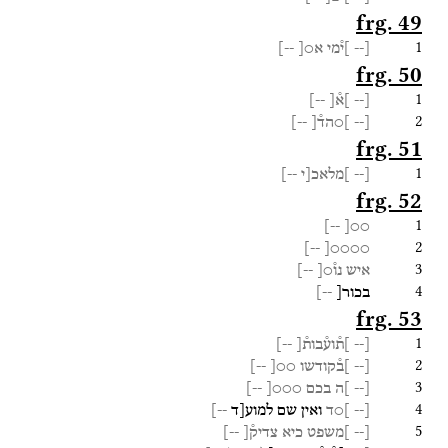
frg. 49
1
[--
]י֯מי
א○[
--]
frg. 50
1
[--
]א֯[
--]
2
[--
]○הד֯[
--]
frg. 51
1
[--
]מלאכ[י
--]
frg. 52
1
--]
○○[
2
--]
○○○○[
3
איש
נו֯○[
--]
4
בכור[
--]
frg. 53
1
[--
]ת֯וע֯בות֯[
--]
2
[--
]ב֯קודשו
○○[
--]
3
[--
]ה
בכם
○○○[
--]
4
[--
]○ד
ואין
שם
למוע[ד
--]
5
[--
]משפט
כיא
צדיק֯[
--]