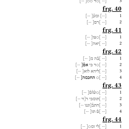
3
[--
]○ד
○○[
--]
frg. 40
1
[
--
]
ומע֯[
--]
2
[--
]רם[
--]
frg. 41
1
[--
]○צו[
--]
2
[--
]יאה[
--]
frg. 42
1
[--
]ב֯ה
מ[
--]
2
[--
]○ד
כי
אם֯[
--]
3
[--
]ליהא
לוא[
--]
4
[--
]○
החכמה[
--]
frg. 43
1
[--
]○ש֯ו֯ם֯[
--]
2
[--
]תומכי
ר[זי
--]
3
[--
]התב֯[וננו
--]
4
[--
]ם֯
תו[
--]
frg. 44
1
[--
]לי
ומ○[
--]