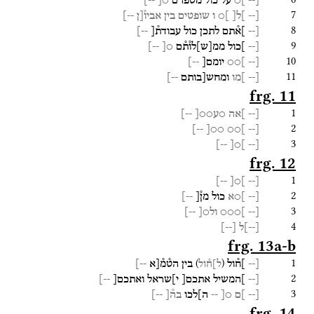
[--
]○
על
כול
מספרם
○[
--]
7
[--
]ל
[
]
○
ו
שופטים
בין
אביו֯[ן
--]
8
[--
]א֯תם
לתכן
כול
עבודת֯[
--]
9
[--
]כול
ממ
[
ש
]
לו֯ת֯ם
○[
--]
10
[--
]○○
יומם[
--]
11
[--
]מו
ומחש[בותם
--]
frg. 11
1
[--
]אה
○ע○○[
--]
2
--]
○○[
]○○
[--
3
--]
]○[
[--
frg. 12
1
--]
]○[
[--
2
[--
]○א
כול
מן֯[
--]
3
[--
]○○○
ול○[
--]
4
[
--
]
ל
[
--
]
frg. 13a-b
1
)
(
[--
]ח֯ול
בין
הט֯מ֯[א
--]
ל]ח֯ול
2
[--
]המשיל
אתכם[
י]שראל
ואתכם[
--]
3
[--
]ם
○[
--
ה]לכו
בה֯[
--]
frg. 14