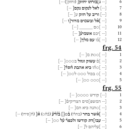
6
)
(
[--
ג]ב֯ור֯תו
יחזק[
--]
וחזק[
7
[
--
]
לאל
לנקום
נקם[
--]
8
[
--
]
וריב
על
חזק
ע[
--]
9
[--
]א֯ל
ובשמים
מדור[ו
--]
10
[--
]○ם
_____
[
--
]
11
[--
]יכם
אשמיע֯[
--]
12
[--
]ב֯ו
עם
מלך[
--]
frg. 54
1
[--
]○○ת
מ[
--]
2
[--
]ם֯
עשוק
וגזול
ב○○○[
--]
3
[--
]○ה֯ו
כיא
אהבת
ח֯סד֯[
--]
4
[--
]○
בכול
○○○
ל○○[
--]
5
--]
○○[
]○○○
[--
frg. 55
1
[
--
]
קודש
○○○○[
--]
2
[--
המשפ]טים
הצדיקים֯[
--]
3
[--
]○הנה
כיא
המ[
--]
4
)
(
)
(
)
(
[--
]א֯שר
בחר
ב֯○[]
ב֯ז֯ר֯ע֯
א֯[
--]
בחר֯ו
ב֯ה֯○
ח֯[סידו
5
[--
עבו]דת
קודשו
ולכפר֯
ע֯ל
○○[
--]
6
[--
]עליהם
ל[
--]