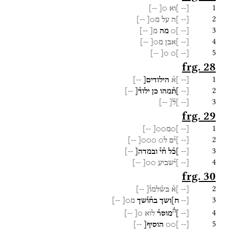
1
[--
]וא
○[
--]
2
[--
]ה
על
מ○[
--]
3
[--
]○
מה
מ[
--]
4
[--
]אבן
מ○[
--]
5
--]
○[
]○
[--
frg. 28
1
[--
]א֯
הילודים[
--]
2
[--
]ת֯מהו
כן
ילוד֯[
--]
3
[--
]ל֯[
--]
frg. 29
1
[--
]○מ○○[
--]
2
[--
]י֯ם
ל○
○○○[
--]
3
[--
]כ֯ל
ח֯י֯
ובמדה[
--]
4
[--
]י֯שביע
○○[
--]
frg. 30
2
[--
]א֯
בש֯למו֯[
--]
3
[--
ח]ושך
בח֯ו֯שך
מ○[
--]
ה֯
4
[--
]
מוסר֯
לוא
○[
--]
5
[--
]○○
הוסיף[
--]