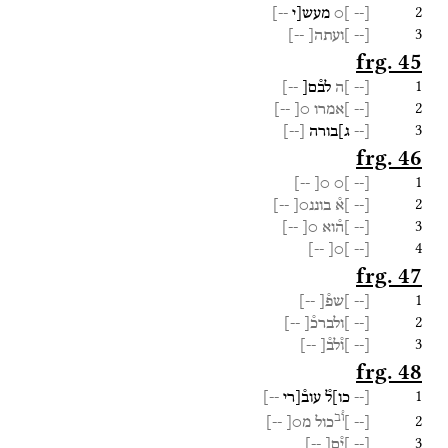
2
[--
]○
מעש[י
--]
3
[--
]ועתה[
--]
frg. 45
1
[--
]ה
לב֯ם[
--]
2
[--
]אמרו
○[
--]
3
[--
ג]בורה
[
--
]
frg. 46
1
--]
○[
]○
[--
2
[--
]א֯
בוננ○[
--]
3
[--
]ה֯וא
○[
--]
4
--]
]○[
[--
frg. 47
1
[--
]שפ֯[
--]
2
[--
]ולברכ֯[
--]
3
[--
]ו֯לב֯[
--]
frg. 48
1
[--
כו]ל֯
עוב֯[רי
--]
ו֯ב
2
[--
]
כול
מ○[
--]
3
[--
]י֯ם[
--]