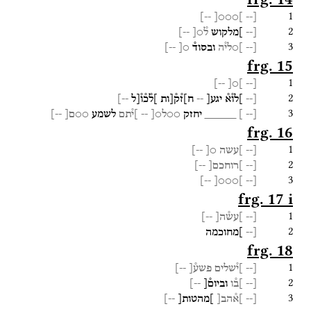
1
--]
]○○○[
[--
2
[--
]מלקוש
ל֯○[
--]
3
[--
]○לי֯ה
ובסוד֯
○[
--]
frg. 15
1
--]
]○[
[--
2
[--
]לו֯א֯
יגע[
--
ח]ז֯ק֯[ות
]ל֯כ֯ו֯[ל
--]
3
[
--
]
_____
יחזק
○○ל○[
--
]י֯תם
לשמע
○○ם[
--]
frg. 16
1
[--
]עשה
○[
--]
2
[--
]רוחכם[
--]
3
--]
]○○○[
[--
frg. 17 i
1
[--
]עש֯ה[
--]
2
[--
]מחוכמה
frg. 18
1
[--
]י֯שלים
פשע֯[
--]
2
[--
]ב֯ו
וביום֯[
--]
3
[--
]א֯הב[
]מהטות[
--]