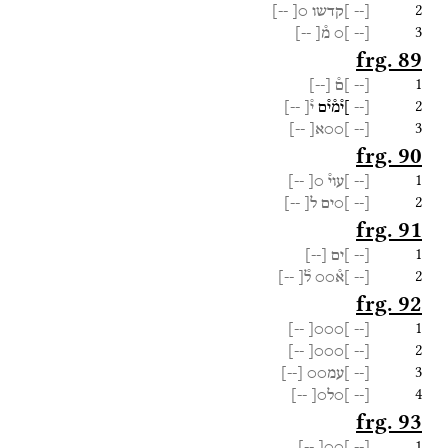
2
[--
]קדשו
○[
--]
3
[--
]○
מ֯[
--]
frg. 89
1
[--
]ם֯
[
--
]
2
[--
]י֯מ֯י֯ם
י֯[
--]
3
[--
]○○א[
--]
frg. 90
1
[--
]עוי֯
○[
--]
2
[--
]○ים
ל[
--]
frg. 91
1
[--
]ים
[
--
]
2
[--
]א֯○○
ל֯[
--]
frg. 92
1
--]
]○○○[
[--
2
--]
]○○○[
[--
3
[--
]עמ○○
[
--
]
4
[--
]○ל○[
--]
frg. 93
1
--]
]○○[
[--