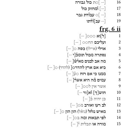
16
[--
]○ת
כול
גבורה
17
[
--
]
ו֯מחזק
כול
18
[--
]○
עבו֯דת
גבר
19
[--
עב]ו֯ד֯תו
frg. 6 ii
1
[
ל
]
וא
○○○[
--]
2
ועליכם
הח○○
[
--]
3
)
(
אוילי
כסה
○[
--]
איילו
4
נסתרה
מכול
תומכ֯[י
--]
5
מה
אב
לבנים
מאי֯ש֯[
--]
6
)
(
כיא
אם
ארץ
להדר○[
○[
--]
להדר
7
ממנו
כי
אם
רוח
○ע֯[
--]
8
עמים
מ֯ה
היא
אשר֯[
--]
9
אשר
אין
ל○○[
--]
10
חוש
[
ך
]
ו֯א[ור
--]
11
כן
יהיה
כ֯[
--]
12
לב
רעו
ואורב
מ○[
--]
13
)
(
מאיש
נוח֯ל
הון
הון
○[
--]
נוא֯ל
14
לפי
תבאות
ומה
ב○[
--]
15
מודה
או
תכלית
י֯[
--]