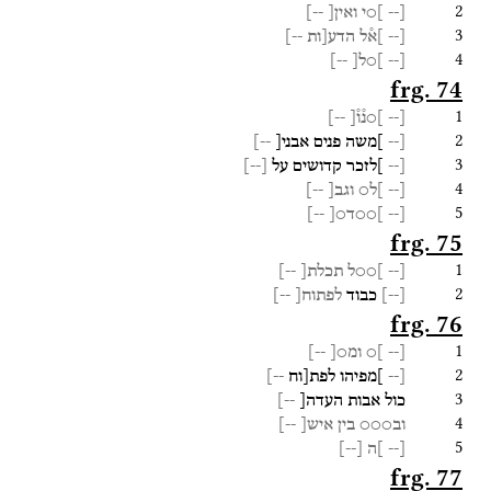
2
[--
]○י
ואין[
--]
3
[--
]א֯ל
הדע[ות
--]
4
[--
]○ל[
--]
frg. 74
1
[--
]○נ֯ו֯[
--]
2
[--
]משה
פנים
אבני[
--]
3
[--
]לזכר
קדושים
על
[
--
]
4
[--
]ל○
וגב[
--]
5
[--
]○○ד○[
--]
frg. 75
1
[--
]○○ל
תכלת[
--]
2
[
--
]
כבוד
לפתוח[
--]
frg. 76
1
[--
]○
ומ○[
--]
2
[--
]מפיהו
לפת[וח
--]
3
כול
אבות
העדה[
--]
4
וב○○○
בין
איש[
--]
5
[--
]ה
[
--
]
frg. 77