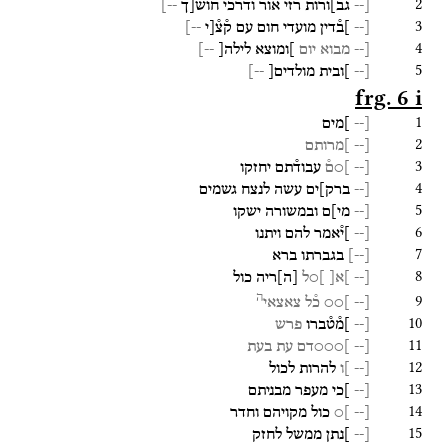
2
[--
גב]ו֯רות
רזי
אור
ודרכי
חוש֯[ך
--]
3
[--
]ב֯דין
מועדי
חום
עם
ק֯צ֯[י
--]
4
[--
מבוא
יום
]ומוצא
לילה[
--]
5
[--
]ובית
מולדים[
--]
frg. 6 i
1
[--
]מים
2
[--
]מרותם
3
[--
]○ם֯
עבוד֯תם
יחזקו
4
[--
ברק]ים
עשה
לנצח
גשמים
5
[--
מי]ם
ובמשורה
ישקו
6
[--
]י֯אמר
להם
ויתנו
7
[
--
]
בגברתו
ברא
8
[--
]א[
]○ל
[
ה
]
ריה
כול
ה
9
[--
]○○
כ֯ל
צאצאי
10
[--
]מ֯ט֯ברו
פרש
11
[--
]○○○דם
עת
בעת
12
[--
]ו
להרות
לכול
13
[--
]כי
מעפר
מבניתם
14
[--
]○
כול
מקויהם
וחדר
15
[--
]נתן
ממשל
לחזק