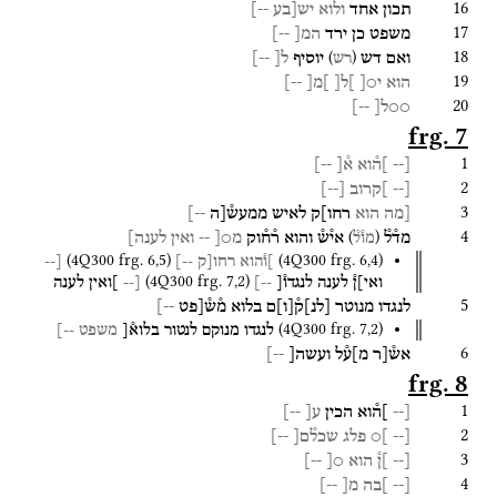
16
תכון
אחד
ולוא
יש[בע
--]
17
משפט
כן
ירד
המ[
--]
18
)
(
ואם
דש
יוסיף
ל
[
--
]
רש
19
הוא
י○
[
]
ל[
]מ[
--]
20
○○ל[
--]
frg. 7
1
[--
]ה֯וא
א֯[
--]
2
[--
]קרוב
[
--
]
3
[מה
הוא
רחו]ק
לאיש
ממעש֯[ה
--]
4
)
(
מד֯ל֯
אי֯ש֯
והוא
ר֯ח֯וק
מ○[
--
ואין
לענה]
מו֯ל֯
(
4Q300
frg. 6
,
5
)
(
4Q300
frg. 6
,
4
)
]ו֯הוא
רחו[ק
--]
[--
(
4Q300
frg. 7
,
2
)
ואי]ן֯
לענה
לנגדו֯[
--]
[--
]ואין
לענה
5
לנגדו
מנוטר
[
לנ
]
ק֯
[
ו
]
ם
בלוא
מ֯ש֯[פט
--]
(
4Q300
frg. 7
,
2
)
לנגדו
מנוקם
לנטור
בלוא֯[
משפט
--]
6
אש֯[ר
מ]ע֯ל
ועשה[
--]
frg. 8
1
[--
]ה֯וא
הכין
ע[
--]
2
[--
]○
פלג
שכל֯ם[
--]
3
[--
]ן֯
הוא
○[
--]
4
[--
]בה
מ[
--]