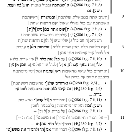
(
4Q286
frg. 7 ii
,
8
)
א[שמתכה
ובכול
מזמות
תוע]ב֯ה
ועצת
רשע[תכה
8
[וזעום
אתה
בממשלת
עולתכה]
ובמשרת
[רשעתכה
אשמתכה
עם
כול
גאולי
שאול
ועם
חרפות
שחת]
(
4Q286
frg. 7 ii
,
8
)
וז]עום
אתה
במ֯
[
מש
]
ל
[
ת
]
(
4Q286
frg. 7 ii
,
9
)
[עולתכה
ובמשרת
אשמתכה
ו
רשעתכ]ה
עם
כול
ג[אולי
שאו]ל
וע֯[ם
חרפות
שח]ת
9
[ועם
כלמות
כלה
באין
שרית
ללוא]
סליחות
בא֯[ף
עברת
אל
לכול
עדי
עולמים
אמן
אמן]
(
4Q286
frg. 7 ii
,
10
)
[עם
כל]מות
כלה
ל֯[אין
שרית
בלוא
סלי]חות
באף
עברת֯[
א]ל
[לכול
עדי
עולמי]ם
אמן
א
[
מן
]
10
[וארורים
כול
עושי
מחשבות
רש]עתמה
ומק[ימי
מזמתמה
בלבבמה
לזום
על
ברית
אל]
(
4Q280
frg. 2
,
5
)
…
וארורים
עוש֯[י
מחשבות
רשעתמה]
(
4Q280
frg. 2
,
6
)
[
ומ
]
ק֯ימי
מ֯ז֯מתכה
בלבבמה
לזום
על
ברית
…
(
4Q286
frg. 7 ii
,
11
)
[וארורים
כ]ו֯ל
עוש[י
מחשבות
רשע]ת֯מה
ומקימי
מזמתמה
[בלבבמה
לזום]
(
4Q286
frg. 7 ii
,
12
)
[על
ברית
א]ל
ול[ --
11
[--
על
דברי
חוזי
אמתו
ולהמיר]
את
משפטי֯
[התורה
--]
(
4Q280
frg. 2
,
7
)
[
דבר
]
י
כול
חוזי
אמ[תו
…
(
4Q286
frg. 7 ii
,
12
)
דברי
חוזי
אמ]תו
ולהמיר
את
משפ[טי