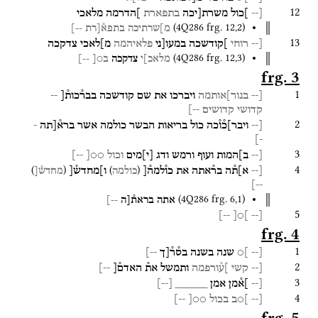
12
[--
]כול
משרת[יכה
בתפארת
]הדרמה
מלאכי
(
4Q286
frg. 12
,
2
)
מ]שרתיכה
בתפא֯[רת
--]
13
[--
רוחי
]קודשכה
במעו[ני
פלאיהמה
מ]לאכי
צדקכה
(
4Q286
frg. 12
,
3
)
מלאכ]י
צדקכה
ב○[
--]
frg. 3
1
[--
בנור]אותמה
ויברכו
את
שם
קודשכה
בבר֯כות֯[
--
קדושי
קדושים
--]
2
[--
ויבר]כ֯ו֯כה
כול
בריאות
הבשר
כולמה
אשר
ברא֯[תה
-
-]
3
[--
ב]המות
ועוף
ורמש
ודג
[
י
]
מים
וכול
○○[
--]
4
)
(
)
(
[--
א]ת֯ה
בר֯אתה
את
כו֯למה֯[
ו]מחדש֯[
כולמה
מחדש֯[
--]
(
4Q286
frg. 6
,
1
)
אתה
בראת֯[ה
--]
5
--]
]○[
[--
frg. 4
1
[--
]○
שנה
בשנה
בס֯ר֯[ך
--]
2
[--
קשי
]ע֯ורפמה
ותמשל
את֯
האדם֯[
--]
3
[--
]א֯מן
אמן
_____
[
--
]
4
[--
]○ב
בכול
○○[
--]