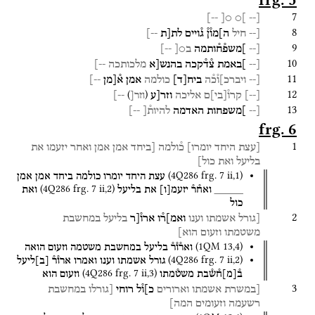
frg. 5
7
--]
○[
]○
[--
8
[--
חיל
ה]מו֯ן֯
ג֯ויים
לת[ת
--]
9
[--
]משפ֯ח֯ותמה
ב○[
--]
10
[--
]באמת
צ֯ד֯קכה
בהנש[א
מלכותכה
--]
11
[--
ויברכ]ו֯כ֯ה
ביח
[
ד
]
כולמה
אמן
א֯[מן
--]
12
)
(
[
--
]
קרו֯
[
בי
]
ם
אליכה
וזר[ע
--]
וזר[
13
[--
]משפחות
האדמה
להיות֯[
--]
frg. 6
1
[עצת
היחד
יומרו]
כ֯ולמה
[ביחד
אמן
אמן
ואחר
יזעמו
את
בליעל
ואת
כול]
(
4Q286
frg. 7 ii
,
1
)
עצת
היחד
יומרו
כולמה
ביחד
אמן
אמן
(
4Q286
frg. 7 ii
,
2
)
_____
ואח֯ר֯
יזעמ
[
ו
]
את
בליעל
ואת
כול
2
[גורל
אשמתו
וענו
ואמ]ר֯ו
ארו֯[ר
בליעל
במחשבת
משטמתו
וזעום
הוא]
(
1QM
13
,
4
)
ואר֯ו֯ר֯
בליעל
במחשבת
משטמה
וזעום
הואה
(
4Q286
frg. 7 ii
,
2
)
גורל
אשמתו
וענו
ואמרו
ארו֯ר֯
[
ב
]
ליעל
(
4Q286
frg. 7 ii
,
3
)
ב֯
[
מ
]
ח֯ש֯בת
משט֯מתו
וזעום
הוא
3
[במשרת
אשמתו
וארורים
כ]ו֯ל
רוחי
[גורלו
במחשבת
רשעמה
וזעומים
המה]