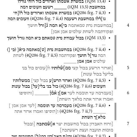
(
1QM
13
,
4
)
במשרת
אשמתו
וארורים
כול
רוחי
גורלו
(
1QM
13
,
5
)
במחשבת
_____
רשעם
וזעומים
המה
(
4Q286
frg. 7 ii
,
3
)
במשרת
אשמתו
וארורים
כול
ר֯ו֯[חי
(
4Q286
frg. 7 ii
,
4
)
גו]ר֯לו
במחשבת
רשעמה
וזעומים
המה
4
[במחשבות
נדת
טמאתמה
כי]א
המה
ג֯[ורל
חושך
ופקודתמה
לשחת
עולמים
אמן
אמן]
(
1QM
13
,
5
)
בכול
עבודת
נדת
טמאתם
כיא
המה
גורל
חושך
…
)
(
(
4Q286
frg. 7 ii
,
4
)
במחשבות
נדת
[
ט
]
מאתמה
כיא֯[
כי [
(
4Q286
frg. 7 ii
,
5
)
המה
גור]ל
חושך
ופקודתמה
לשחת
עולמים
אמן
אמן
_____
5
[וארור
הרשע
בכול
קצי
ממ]ש֯לותיו
וז֯[עומים
כול
בני
בליעל
בכול
עונות]
(
4Q286
frg. 7 ii
,
5
)
וארור
הרש[ע
בכול
קצי]
ממשלותיו
(
4Q286
frg. 7 ii
,
6
)
וזעומים
כול
בני
בלי
[
על
]
בכול
עונות
6
[מעמדמה
עד
תוממה
לעד
אמ]ן
א֯מ֯ן֯
_____
[והוסיפו
ואמרו
ארור
אתה
מלאך
השחת]
(
4Q286
frg. 7 ii
,
6
)
מעמדמה
עד
תוממה
[לעד
אמן
אמן ]
(
4Q286
frg. 7 ii
,
7
)
_____
ו[הוסיפו
ואמרו
ארור
אתה
מלא]ך
השחת
7
[ורוח
האבדון
בכול
מחשבות
יצר
א]ש֯מתכה
[ובכול
מזמות
תועבה
ועצת
רשעתכה]
(
4Q286
frg. 7 ii
,
7
)
ורו[ח
האב]דון
בכו
[
ל
]
מחשבות
יצר