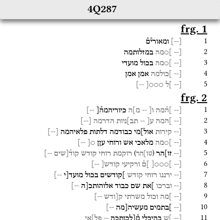
4Q287
frg. 1
1
[
--
]
ומאורי֯ם֯
2
[--
]○מה
במזלותמה
3
[--
]○מה
בכול
מועדי
4
[--
]כולמה
אמן
אמן
5
[--
]ל
○○○[
--]
frg. 2
1
[--
]ה֯מה
ו[ --
מ]ה
כיוריהמה֯[
--]
2
[--
]המה
ע[
--
תב]ניות
הדרמה
[
--
]
3
[--
קירות
אול]מי
כבודמה
דלתות
פלאיהמה
[
--
]
4
[--
]○מה
מלאכי
אש
ורוחי
עןן
○[
--]
5
)
(
[--
זו]הר
רוקמת
רוחי
קודש
קוד֯[שים
--]
טו]הר
6
[--
]○○○[
]ם֯
ורקיעי
קודש[
--]
7
[--
ירננו
רוחי
קודש
]קודשים
בכול
מועד[י
--]
8
[--
וברכו
]את
שם
כבוד
אלוהותכ[ה
--]
9
[--
]מה
וכול
משרתי
ק[ודש
--]
10
[--
]בתמים
מעשיה[מה
--]
11
[--
]ש
בהיכלי
מ֯[לכותכה
--
פל]אי