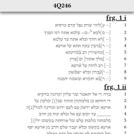
4Q246
frg. 1 i
1
[--
ע]לוהי
שרת
נפל
קדם
כרסיא
ל
2
[--
מ]לכא
‹‹מ››
עלמא
אתה
רגז
ושניך
3
[--
]ר֯א
חזוך
וכלא
אתה
עד
עלמא
4
[--
ר]ב֯רבין
עקה
תתא
על
ארעא
5
[--
]ונחשירין
רב
ב֯מ֯דינתא
6
[--
]מלך
אתור[
ומ]צרין
7
[
--
]
רב
להוה
על
א֯רעא
8
[--
י]ע֯בדון
וכלא
ישמ֯שון
9
[--
ר]ב֯א
יתקרא
ובשמה
יתכנה
frg. 1 ii
1
ברה
די
אל
יתאמר
ובר
עליון
יקרונה
כזיקיא
2
די
חזותא
כן
מלכותהן
תהוה
שני
[
ן
]
ימלכון
על
3
ארעא
וכלא
ידשון
עם
לעם
ידוש
ומדינה
למדי֯
[
נ
]
ה
4
_____
עד
יקום
עם
אל
וכלא
ינוח
מן
חרב
5
מלכותה
מלכות
עלם
וכל
ארחתה
בקשוט
ידי֯
[
ן
]
6
ארעא
בקשט
וכלא
יעבד
שלם
חרב
מן
ארעא
יסף
7
וכל
מדינתא
לה
יסגדון
אל
רבא
באילה