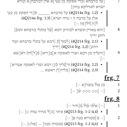
7
[על
מדבחא
וכדי
אסקת
מן
עעי]א֯
אל֯ן֯
ל֯מדב֯ח֯[א
ונורא
ישרא
לאדלקא
בהון]
(
4Q214a
frg. 1
,
2
)
על
מדבחא
_____
וכ֯[די
הסקת
מן
עעי
(
4Q214a
frg. 1
,
3
)
אלן
על
מדבח ה
ו נורה
ישרא]
ל֯
[
ה
]
ד֯ל֯[קה
--]
8
[והא
באדין
תשרא
למזרק
דמא
]ע֯ל
כותלי
מדבחא
ותוב֯[
רחע
ידיך
(
4Q214
frg. 2
,
1
)
[
למזר
]
ק֯
[דמא
על
כתלי
מדבחא
ועוד
(
4Q214
frg. 2
,
2
)
רחע]
[ידיך
9
[ורגליך
מן
דמא
ושרי
לאסקה
א]ב
[
ריא
]
מ֯
[
ל
]
י֯חן֯
רא֯[שא
--]
(
4Q214
frg. 2
,
2
)
ור]ג֯ליך
מ֯[ן
דמא
ושרי
לאסקה
אבריא]
(
4Q214
frg. 2
,
3
)
[
מליח
]
י֯ן
ראשא
…
frg. 7
1
מן
כול֯
בשר[א
--]
2
[--
]○○
○○○
ש֯[
--]
frg. 8
1
[
--
]
אי֯ת֯י
כ֯ול֯
מ֯[חיר
--]
(
4Q213
frg. 1-2 ii
,
4
)
איתי
[
כ
]
ל֯
מחיר
נגדה
○[
--]
2
[--
מ]טמריא
מנה
פ[
--]
(
4Q213
frg. 1-2 ii
,
6
)
מטמרה
מנה[
--
]אל○[
--]