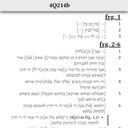
4Q214b
frg. 1
1
[--
]מין
מן
כי[
--]
2
[--
]כ֯ול
לביך
[
--
]
3
[--
]○
ד֯י֯
○○
כ֯ול
○○[
--]
frg. 2-6
1
[--
עעי]ן֯
מ
[
צ
]
לחין
2
[ובקר
אנון
לקדמין
מן
תולעא
ובאדי]ן[
אסק]
א֯נו֯[ן
ארי
]כדן
חזית
לאברהם֯
3
[אבי
מזדהר
מן
כל
תרי
ע]שר
עעין
א
[
מ
]
ר֯
לי֯[
די
חזין
ל]א֯סקא
מנהון
למדבח֯א
4
[די
ריח
תננהון
בשים
]סל֯ק
ואל֯ן
שמ֯ה֯[תהון
ארזא
ודפ]רנא
וסיגדה֯
5
[ואטולא
ושוחא
ואורנא]
ברותא
ותככה֯[
ועעא
משחא
ע]ר֯א
אדסא
וע֯עי
6
[רקתא
]א֯לן
אנו֯ן
די
א֯[מר
לי
די
חזין
לאסקא
מנהון
]ל֯ת֯ח֯ו֯ת֯
ע֯לת֯א
(
4Q214a
frg. 1
,
1
)
[
ר
]
ק֯ת֯א
אלן
א[נון
די
אמר
לי
די
חזין
להסקה
מנהון
ל(תח)ות
עלתא]