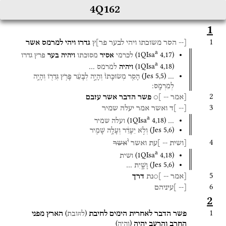
4Q162
1
1
[--
הסר
משוכתו
ויהי
לבער
פר]ץ
גדרו
ויהי
למרמס
אשר
a
(
1QIsa
4
,
17
)
לכרמי
אסיר
מסוכתו
ויהיה
בער
פרץ
גדרו
a
(
1QIsa
4
,
18
)
ויהיה
למרמס
…
(
Jes
5
,
5
)
…
הָסֵ֤ר
מְשׂוּכָּתוֹ֙
וְהָיָ֣ה
לְבָעֵ֔ר
פָּרֹ֥ץ
גְּדֵר֖וֹ
וְהָיָ֥ה
לְמִרְמָֽס׃
2
[אמר
--
]○
פשר
הדבר
אשר
עזבם
3
[--
]ד
ואשר
אמר
יעלה
שמיר
a
(
1QIsa
4
,
18
)
…
ועלה
שמיר
(
Jes
5
,
6
)
וְלֹ֣א
יֵעָדֵ֔ר
וְעָלָ֥ה
שָׁמִ֖יר
ו
4
[ושית
--
]עת
ואשר
אשר
a
(
1QIsa
4
,
18
)
ושית
(
Jes
5
,
6
)
וָשָׁ֑יִת
…
5
[אמר
--
]○נת
דרך
6
[--
]עיניהם
2
1
)
(
פשר
הדבר
לאחרית
הימים
לחיבת
הארץ
מפני
לח̵ובת
)
(
החרב
והרעב
יהיה
והיה