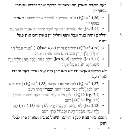
2
בעת
פקדת
הארץ
הוי
משכימי
בבקר
שכר
ירדפו
מאחרי
בנשף
יין
a
(
1QIsa
4
,
26
)
ה[וי
משכימי
]ב֯בקר
שכר
ירדופו
מאחזי
בנשף
יין
(
Jes
5
,
11
)
ה֛וֹי
מַשְׁכִּימֵ֥י
בַבֹּ֖קֶר
שֵׁכָ֣ר
יִרְדֹּ֑פוּ
מְאַחֲרֵ֣י
בַנֶּ֔שֶׁף
יַ֖יִן
3
ידלקם
והיה
כנור
ונבל
ותוף
וחליל
יין
משתיהם
ואת
פעל
יהוה
a
a
(
1QIsa
4
,
27
)
(
1QIsa
4
,
26
)
ידליקם
והיה
[כנור
ונבל
תף
וח]ל֯
[
י
]
ל[
ו]יין
משתיהם
ואת
פעלת
יהוה
(
Jes
5
,
12
)
(
Jes
5
,
11
)
יַדְלִיקֵֽם׃
וְהָיָ֨ה
כִנּ֜וֹר
וָנֶ֗בֶל
תֹּ֧ף
וְחָלִ֛יל
וָיַ֖יִן
מִשְׁתֵּיהֶ֑ם
וְאֵ֨ת
פֹּ֤עַל
יְהוָה֙
4
לא
הביטו
ומעשי
ידו
לא
ראו
לכן
גלה
עמי
מבלי
דעת
וכבדו
מתי
רעב
a
a
(
1QIsa
4
,
28
)
(
1QIsa
4
,
27
)
לוא
הביטו
ומעשה
[ידיו
לוא
ראו
לכן
]ג֯ל֯ה
עמי
מבלי
דעת
וכבודי
מתי
רעב
(
4Q60
frg. 7
,
1
)
]לכן
גל[ה
עמי
מבלי
דעת
וכבודו
מתי]
(
4Q60
frg. 7
,
2
)
[רעב
(
Jes
5
,
13
)
(
Jes
5
,
12
)
לֹ֣א
יַבִּ֔יטוּ
וּמַעֲשֵׂ֥ה
יָדָ֖יו
לֹ֥א
רָאֽוּ׃
לָכֵ֛ן
גָּלָ֥ה
עַמִּ֖י
מִבְּלִי־
דָ֑עַת
וּכְבוֹדוֹ֙
מְתֵ֣י
רָעָ֔ב
5
והמנו
צחי
צמא
לכן
הרחיבה
שאול
נפשה
ופערה
פיה
לבלי
חוק
a
a