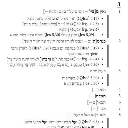
3
1
ואין
מ[ציל
--
וינהם
עליו
ביום
ההוא
--]
a
(
1QIsa
5
,
19
)
ואין
מציל
ינהם
עליו
ביום
ההוא
(
4Q69
frg. 1-2
,
3
)
ו֯א֯[ין
מ]ציל
וינהם[
עליו
ביום]
(
4Q69
frg. 1-2
,
4
)
[ההוא
(
Jes
5
,
30
)
(
Jes
5
,
29
)
…
וְאֵ֥ין
מַצִּֽיל׃
וְיִנְהֹ֥ם
עָלָ֛יו
בַּיּ֥וֹם
הַה֖וּא
2
כנהמ[ת
ים
--
ונבט
לארץ
והנה
חשך
צר
ואור
חשך]
a
a
(
1QIsa
5
,
20
)
(
1QIsa
5
,
19
)
כנהמת
ים
ונבט
לארץ
והנה
חושך
צר
ואור
חשך
(
4Q69
frg. 1-2
,
4
)
כנהמת
י]ם
והביט[
לארץ
והנה
חשך
צר]
(
Jes
5
,
30
)
כְּנַהֲמַת־
יָ֑ם
וְנִבַּ֤ט
לָאָ֙רֶץ֙
וְהִנֵּה־
חֹ֔שֶׁךְ
צַ֣ר
וָא֔וֹר
חָשַׁ֖ךְ
3
בער֯[יפיה
--]
a
(
1QIsa
5
,
20
)
בעריפיה
(
Jes
5
,
30
)
בַּעֲרִיפֶֽיהָ׃
פ
4
הוא[
--]
5
האלה[
--]
6
הבאי֯[ם
--]
7
אמר[
--]
8
ראו
ר[או
ואל
תדעו?
--]
a
(
1QIsa
6
,
3
)
ועל
תבינו
ראו
ראו
ועל
תדעו
השמ
(
Jes
6
,
9
)
…
וּרְא֥וּ
רָא֖וֹ
וְאַל־
תֵּדָֽעוּ׃