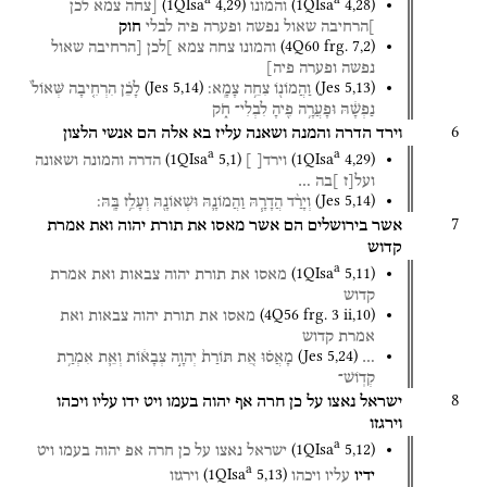
(
1QIsa
4
,
29
)
(
1QIsa
4
,
28
)
והמונו
[צחה
צמא
לכן
]הרחיבה
שאול
נפשה
ופערה
פיה
לבלי
חוק
(
4Q60
frg. 7
,
2
)
והמונו
צחה
צמא
]לכן
[הרחיבה
שאול
נפשה
ופערה
פיה]
(
Jes
5
,
14
)
(
Jes
5
,
13
)
וַהֲמוֹנ֖וֹ
צִחֵ֥ה
צָמָֽא׃
לָכֵ֗ן
הִרְחִ֤יבָה
שְּׁאוֹל֙
נַפְשָׁ֔הּ
וּפָעֲרָ֥ה
פִ֖יהָ
לִבְלִי־
חֹ֑ק
6
וירד
הדרה
והמנה
ושאנה
עליז
בא
אלה
הם
אנשי
הלצון
a
a
(
1QIsa
5
,
1
)
(
1QIsa
4
,
29
)
וירד[
]
הדרה
והמונה
ושאונה
ועל[ז
]בה
…
(
Jes
5
,
14
)
וְיָרַ֨ד
הֲדָרָ֧הּ
וַהֲמוֹנָ֛הּ
וּשְׁאוֹנָ֖הּ
וְעָלֵ֥ז
בָּֽהּ׃
7
אשר
בירושלים
הם
אשר
מאסו
את
תורת
יהוה
ואת
אמרת
קדוש
a
(
1QIsa
5
,
11
)
מאסו
את
תורת
יהוה
צבאות
ואת
אמרת
קדוש
(
4Q56
frg. 3 ii
,
10
)
מאסו
את
תורת
יהוה
צבאות
ואת
אמרת
קדוש
(
Jes
5
,
24
)
…
מָאֲס֗וּ
אֵ֚ת
תּוֹרַת֙
יְהוָ֣ה
צְבָא֔וֹת
וְאֵ֛ת
אִמְרַ֥ת
קְדֽוֹשׁ־
8
ישראל
נאצו
על
כן
חרה
אף
יהוה
בעמו
ויט
ידו
עליו
ויכהו
וירגזו
a
(
1QIsa
5
,
12
)
ישראל
נאצו
על
כן
חרה
אפ
יהוה
בעמו
ויט
a
(
1QIsa
5
,
13
)
ידיו
עליו
ויכהו
וירגזו