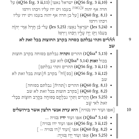
(
4Q56
frg. 3 ii
,
11
)
(
4Q56
frg. 3 ii
,
10
)
ישראל
נאצו]
על
צ[באות
חרה
אף
יהוה
בעמו
ויט
ידו
עליו
ויכהו
וירגזו
(
4Q60
frg. 8
,
1
)
[על
כן
חרה
אף
יהוה
בעמו
ויט
ידו
עליו
ויכהו
וירגזו
(
Jes
5
,
25
)
(
Jes
5
,
24
)
יִשְׂרָאֵ֖ל
נִאֵֽצוּ׃
עַל־
כֵּ֡ן
חָרָה֩
אַף־
יְהוָ֨ה
בְּעַמּ֜וֹ
וַיֵּ֣ט
יָד֧וֹ
עָלָ֣יו
וַיַּכֵּ֗הוּ
וַֽיִּרְגְּזוּ֙
9
ה֯ה֯ר֯ים
ותהי
נבלתם
כסחה
בקרב
החוצות
בכל
זאת
לא
שב
a
(
1QIsa
5
,
13
)
ההרים
ותהיה
נבלתם
כסוחה
בקרב
חוצות
a
(
1QIsa
5
,
14
)
בכול
זאות
לוא
שב
(
4Q56
frg. 3 ii
,
11
)
ההרים
ותהי
נבלתם]
ה
(
4Q56
frg. 3 ii
,
12
)
[
כס
]
ו֯ח
בקרב
ח֯[וצות
בכל
זאת
לא
שב
(
4Q60
frg. 8
,
1
)
ההרים
ו]תהיה֯[
נבלתם
כסוחה]
(
4Q60
frg. 8
,
2
)
[בקרב
חוצות
בכל
זאת
לא
שב
(
Jes
5
,
25
)
הֶֽהָרִ֔ים
וַתְּהִ֧י
נִבְלָתָ֛ם
כַּסּוּחָ֖ה
בְּקֶ֣רֶב
חוּצ֑וֹת
בְּכָל־
זֹאת֙
לֹא־
שָׁ֣ב
10
[אפו
ועוד
ידו
נטויה]
היא
עדת
אנשי
הלצון
אשר
בירושלים
a
(
1QIsa
5
,
14
)
אפו
ועוד
ידיו
נטויה
…
(
4Q56
frg. 3 ii
,
12
)
אפו
ועוד
ידו
נטויה]
(
4Q60
frg. 8
,
2
)
אפו
]ועוד
י֯[דו
נטויה
--
]
(
Jes
5
,
25
)
אַפּ֔וֹ
וְע֖וֹד
יָד֥וֹ
נְטוּיָֽה׃