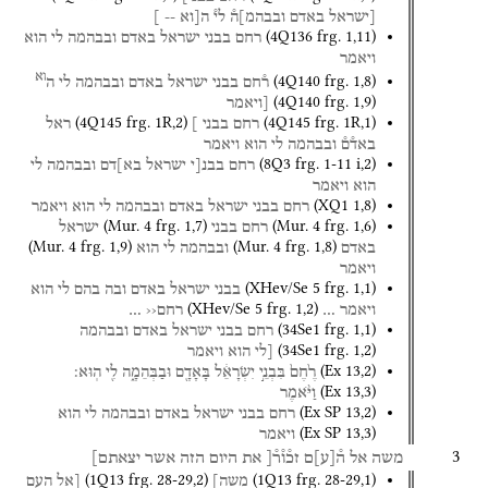
[ישראל
באדם
ובבהמ]ה֯
לי֯
ה[וא
--
]
(
4Q136
frg. 1
,
11
)
רחם
בבני
ישראל
באדם
ובבהמה
לי
הוא
ויאמר
וא
(
4Q140
frg. 1
,
8
)
ר֯חם
בבני
ישראל
באדם
ובבהמה
לי
ה
(
4Q140
frg. 1
,
9
)
[ויאמר
(
4Q145
frg. 1R
,
2
)
(
4Q145
frg. 1R
,
1
)
רחם
בבני
]
ראל
באד֯ם֯
ובבהמה
לי
הוא
ויאמר
(
8Q3
frg. 1-11 i
,
2
)
רחם
בבנ[י
ישראל
בא]דם
ובבהמה
לי
הוא
ויאמר
(
XQ1
1
,
8
)
רחם
בבני
ישראל
באדם
ובבהמה
לי
הוא
ויאמר
(
Mur. 4
frg. 1
,
7
)
(
Mur. 4
frg. 1
,
6
)
רחם
בבני
ישראל
(
Mur. 4
frg. 1
,
9
)
(
Mur. 4
frg. 1
,
8
)
באדם
ובבהמה
לי
הוא
ויאמר
(
XHev/Se 5
frg. 1
,
1
)
בבני
ישראל
באדם
ובה
בהם
לי
הוא
(
XHev/Se 5
frg. 1
,
2
)
ויאמר
…
רחם‹‹
…
(
34Se1
frg. 1
,
1
)
רחם
בבני
ישראל
באדם
ובבהמה
(
34Se1
frg. 1
,
2
)
[לי
הוא
ויאמר
(
Ex
13
,
2
)
רֶ֙חֶם֙
בִּבְנֵ֣י
יִשְׂרָאֵ֔ל
בָּאָדָ֖ם
וּבַבְּהֵמָ֑ה
לִ֖י
הֽוּא׃
(
Ex
13
,
3
)
וַיֹּ֨אמֶר
(
Ex SP
13
,
2
)
רחם
בבני
ישראל
באדם
ובבהמה
לי
הוא
(
Ex SP
13
,
3
)
ויאמר
3
משה
אל
ה֯
[
ע
]
ם
זכ֯ו֯ר֯[
את
היום
הזה
אשר
יצאתם]
(
1Q13
frg. 28-29
,
2
)
(
1Q13
frg. 28-29
,
1
)
משה]
[אל
העם