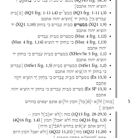
(
4Q145
frg. 1R
,
3
)
ממצרים
מבית
עבדים
כ֯י
בחוז֯[ק
יד
הוציא
יהוה
אתכם]
ר
(
8Q3
frg. 1-11 i
,
4
)
(
8Q3
frg. 1-11 i
,
3
)
ממצ
ים
[
מ
]
בית
עבדים
כי[
בחזק
יד
]הוציא
יהוה
אתכם
(
XQ1
1
,
10
)
(
XQ1
1
,
9
)
ממצרים
מבית
עבדים
כי
בחזק
יד
הוציא
יהוה
אתכם
(
Mur. 4
frg. 1
,
12
)
ממצרים
מבית
עבדים
(
Mur. 4
frg. 1
,
14
)
(
Mur. 4
frg. 1
,
13
)
כי
בחזק
יד
הוציא
יהוה
אתכם
(
XHev/Se 5
frg. 1
,
1
)
ממצרים
מבית
עבדים
כי
בחזק
יד
הוציא
יהוה
אתכם
(
34Se1
frg. 1
,
3
)
(
34Se1
frg. 1
,
2
)
ממצרים
מבית
[עבדים
כי
בחזק
יד
הו]ציא
יהוה
אתכם
(
Ex
13
,
3
)
מִמִּצְרַ֙יִם֙
מִבֵּ֣ית
עֲבָדִ֔ים
כִּ֚י
בְּחֹ֣זֶק
יָ֔ד
הוֹצִ֧יא
יְהֹוָ֛ה
אֶתְכֶ֖ם
(
Ex SP
13
,
3
)
מצרים
מבית
עבדים
כי
בחזק
יד
הוציא
יהוה
אתכם
5
[
מזה
]
ו֯ל[א
י]א֯
[
כל
]
חמץ
הי֯[ום
אתם
יצאים
בחדש
האביב
]
(
1Q13
frg. 28-29
,
3
)
מזה
ו]לא
יא
[
כ
]
ל
חמץ
--
(
4Q16
frg. 1
,
4
)
(
4Q16
frg. 1
,
3
)
מזה
ו֯לא
יאכל[
חמץ
]
[היום
אתם
יצ]א֯ים
בחדש
ה֯א֯ב֯י֯[ב
והיה]
(
4Q22
11
,
21
)
(
4Q22
11
,
20
)
מזה]
[ולא
יאכל
חמץ
היום
אתם
]י֯וציאי֯[ם
בחדש
האביב
]