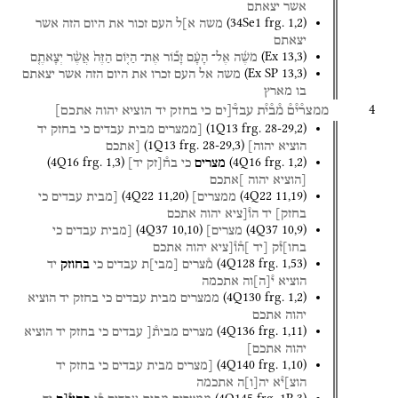
אשר
יצאתם
(
34Se1
frg. 1
,
2
)
משה
א]ל
העם
זכור
את
היום
הזה
אשר
יצאתם
(
Ex
13
,
3
)
מֹשֶׁ֜ה
אֶל־
הָעָ֗ם
זָכ֞וֹר
אֶת־
הַיּ֤וֹם
הַזֶּה֙
אֲשֶׁ֨ר
יְצָאתֶ֤ם
(
Ex SP
13
,
3
)
משה
אל
העם
זכרו
את
היום
הזה
אשר
יצאתם
בו
מארץ
4
ממצר֯י֯ם֯
מ֯ב֯י֯ת
עבד֯[ים
כי
בחזק
יד
הוציא
יהוה
אתכם]
(
1Q13
frg. 28-29
,
2
)
[ממצרים
מבית
עבדים
כי
בחזק
יד
(
1Q13
frg. 28-29
,
3
)
הוציא
יהוה]
[אתכם
(
4Q16
frg. 1
,
3
)
(
4Q16
frg. 1
,
2
)
מצרים
כי
בח֯[זק
יד]
[הוציא
יהוה
]אתכם
(
4Q22
11
,
20
)
(
4Q22
11
,
19
)
ממצרים]
[מבית
עבדים
כי
בחזק]
יד
הו֯[ציא
יהוה
אתכם
(
4Q37
10
,
10
)
(
4Q37
10
,
9
)
מצרים]
[מבית
עבדים
כי
בחו]ז֯ק
[יד
]ה֯ו֯[ציא
יהוה
אתכם
(
4Q128
frg. 1
,
53
)
מ֯צרים
[
מבי
]
ת
עבדים
כי
בחוזק
יד
הוציא
י֯
[
ה
]
וה
אתכמה
(
4Q130
frg. 1
,
2
)
ממצרים
מבית
עבדים
כי
בחזק
יד
הוציא
יהוה
אתכם
(
4Q136
frg. 1
,
11
)
מצרים
מבית֯[
עבדים
כי
בחזק
יד
הוציא
יהוה
אתכם]
(
4Q140
frg. 1
,
10
)
[מצרים
מבית
עבדים
כי
בחזק
יד
הוצ]י֯א
יה
[
ו
]
ה
אתכמה