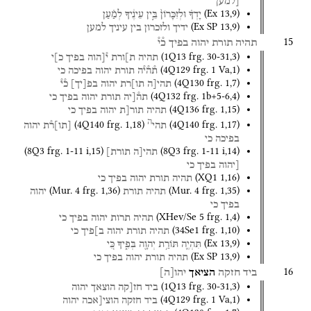
[למען
(
Ex
13
,
9
)
יָדְךָ֗
וּלְזִכָּרוֹן֙
בֵּ֣ין
עֵינֶ֔יךָ
לְמַ֗עַן
(
Ex SP
13
,
9
)
ידיך
ולזכרון
בין
עיניך
למען
15
תהיה
תורת
יהוה
בפיך
כ֯י֯
(
1Q13
frg. 30-31
,
3
)
תהיה
ת]ורת
י֯[הוה
בפיך
כ]י
(
4Q129
frg. 1 Va
,
1
)
ת֯ה֯י֯ה
תורת
יהוה
בפיכה
כי
(
4Q130
frg. 1
,
7
)
תהי[ה
תו]רת
יהוה
בפ
[
יך
]
כ֯י֯
(
4Q132
frg. 1b+5-6
,
4
)
תה֯[יה
תורת
יהוה
בפיך
כי
(
4Q136
frg. 1
,
15
)
תהיה
תור[ת
יהוה
בפיך
כי
ה
(
4Q140
frg. 1
,
18
)
(
4Q140
frg. 1
,
17
)
תהי
[
תו
]
ר֯ת
יהוה
בפיכה
כי
(
8Q3
frg. 1-11 i
,
15
)
(
8Q3
frg. 1-11 i
,
14
)
תהי[ה
תורת]
[יהוה
בפיך
כי
(
XQ1
1
,
16
)
תהיה
תורת
יהוה
בפיך
כי
(
Mur. 4
frg. 1
,
36
)
(
Mur. 4
frg. 1
,
35
)
תהיה
תורת
יהוה
בפיך
כי
(
XHev/Se 5
frg. 1
,
4
)
תהיה
תרות
יהוה
בפיך
כי
(
34Se1
frg. 1
,
10
)
תהיה
תורת
יהוה
ב]פיך
כי
(
Ex
13
,
9
)
תִּהְיֶ֛ה
תּוֹרַ֥ת
יְהוָ֖ה
בְּפִ֑יךָ
כִּ֚י
(
Ex SP
13
,
9
)
תהיה
תורת
יהוה
בפיך
כי
16
ביד
חזקה
הציאך
יהו
[
ה
]
(
1Q13
frg. 30-31
,
3
)
ביד
חז[קה
הוצאך
יהוה
(
4Q129
frg. 1 Va
,
1
)
ביד
חזקה
הוצי[אכה
יהוה