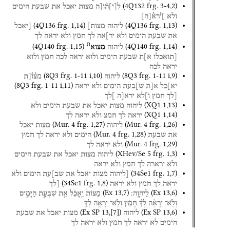
(
4Q132
frg. 3-4
,
2
)
ל
[
י
]
ה֯ו[ה
מצות
יאכל
את
שבעת
הימים
ולא
]י֯רא֯
[
ה
]
(
4Q136
frg. 1
,
14
)
(
4Q136
frg. 1
,
13
)
ליהוה
מצות]
[יאכל
את
שבעת
הימים
ולא
יר]אה
לך
חמץ
ולא
יראה
לך
ת
(
4Q140
frg. 1
,
15
)
(
4Q140
frg. 1
,
14
)
ליהוה
מצוא
[תואכלו
א]ת
שבעת
הימים
ולוא
יראה
לכה
חמץ
ולוא
יראה
לכה
(
8Q3
frg. 1-11 i
,
10
)
(
8Q3
frg. 1-11 i
,
9
)
ליהוה
מצ֯ו֯[ת
(
8Q3
frg. 1-11 i
,
11
)
יא]כל
א[ת
ש]בעת
הימים
ולא
יראה
[לך
חמץ
ו]לא
ירא[ה
]לך
(
XQ1
1
,
13
)
ליהוה
מצות
יאכל
את
שבעת
הימים
ולא
(
XQ1
1
,
14
)
יראה
לך
חמצ
ולא
יראה
לך
(
Mur. 4
frg. 1
,
27
)
(
Mur. 4
frg. 1
,
26
)
ליהוה
מצות
יאכל
(
Mur. 4
frg. 1
,
28
)
את
שבעת
הימים
ולא
יראה
לך
חמץ
(
Mur. 4
frg. 1
,
29
)
ולא
יראה
לך
(
XHev/Se 5
frg. 1
,
3
)
ליהוה
מצות
יאכל
את
שבעת
הימים
ולא
ירארה
לך
חמץ
ולא
יראה
(
34Se1
frg. 1
,
7
)
[ליהוה
מצות
יאכל
את
שב]עת
הימים
ולא
(
34Se1
frg. 1
,
8
)
יראה
לך
חמץ
ולא
יראה
[לך
(
Ex
13
,
7
)
(
Ex
13
,
6
)
לַיהוָֽה׃
מַצּוֹת֙
יֵֽאָכֵ֔ל
אֵ֖ת
שִׁבְעַ֣ת
הַיָּמִ֑ים
וְלֹֽא־
יֵרָאֶ֨ה
לְךָ֜
חָמֵ֗ץ
וְלֹֽא־
יֵרָאֶ֥ה
לְךָ֛
(
Ex SP
13
,
[
7
]
)
(
Ex SP
13
,
6
)
ליהוה
מצות
יאכל
את
שבעת
הימים
לא
יראה
לך
חמץ
ולא
יראה
לך