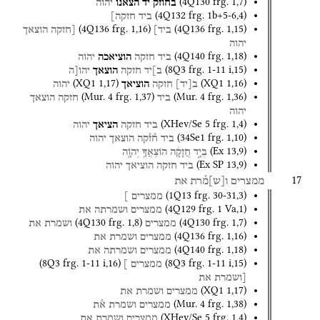
(
4Q130
frg. 1
,
7
)
בחוזק
יד
הצאנו
יהוה
(
4Q132
frg. 1b+5-6
,
4
)
ביד
חזקה]
(
4Q136
frg. 1
,
16
)
(
4Q136
frg. 1
,
15
)
ביד]
[חזקה
הוצאך
יהוה
(
4Q140
frg. 1
,
18
)
ביד
חזקה
הוציאכה
יהוה
(
8Q3
frg. 1-11 i
,
15
)
ב]יד
חזקה
הוצאך
יהו[ה
(
XQ1
1
,
17
)
(
XQ1
1
,
16
)
ב
[
יד
]
חזקה
הוציאך
יהוה
(
Mur. 4
frg. 1
,
37
)
(
Mur. 4
frg. 1
,
36
)
ביד
חזקה
הוצאך
יהוה
(
XHev/Se 5
frg. 1
,
4
)
ביד
חזקה
הציאך
יהוה
(
34Se1
frg. 1
,
10
)
ביד
ח֯ז֯קה
הוצאך
יהוה
(
Ex
13
,
9
)
בְּיָ֣ד
חֲזָקָ֔ה
הוֹצִֽאֲךָ֥
יְהֹוָ֖ה
(
Ex SP
13
,
9
)
ביד
חזקה
הוציאך
יהוה
17
ממצרים
ו
[
ש
]
מ֯רת
את
(
1Q13
frg. 30-31
,
3
)
ממצרים
]
(
4Q129
frg. 1 Va
,
1
)
ממצרים
ושמרתה
את
(
4Q130
frg. 1
,
8
)
(
4Q130
frg. 1
,
7
)
ממצרים
ושמרת
את
(
4Q136
frg. 1
,
16
)
ממצרים
ושמרת
את
(
4Q140
frg. 1
,
18
)
ממצרים
ושמרתה
את
(
8Q3
frg. 1-11 i
,
16
)
(
8Q3
frg. 1-11 i
,
15
)
ממצרים
]
[ושמרת
את
(
XQ1
1
,
17
)
ממצרים
ושמרת
את
(
Mur. 4
frg. 1
,
38
)
ממצרים
ושמרת
א֯ת
(
XHev/Se 5
frg. 1
,
4
)
ממצרים
ושמרת
את