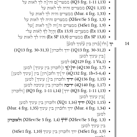
(
8Q3
frg. 1-11 i
,
13
)
ממצרי]ם
והי[ה
לך
לאות
על
(
XQ1
1
,
15
)
ממצרים
והיה
לך
לאות
על
(
Mur. 4
frg. 1
,
33
)
ממצרים
והיה
לך
לאות
על
(
XHev/Se 5
frg. 1
,
3
)
ממצרים
והיה
לך
לאות
על
(
34Se1
frg. 1
,
9
)
ממצרים
וה]יה
ל[ך
לאות
]על
(
Ex
13
,
9
)
(
Ex
13
,
8
)
מִמִּצְרָֽיִם׃
וְהָיָה֩
לְךָ֨
לְא֜וֹת
עַל־
(
Ex SP
13
,
9
)
(
Ex SP
13
,
8
)
ממצרים
והיו
לך
לאות
על
14
יך
[
ולז
]
כ֯רון
בין
ע֯י֯ניך
למע֯ן֯
(
1Q13
frg. 30-31
,
3
)
(
1Q13
frg. 30-31
,
2
)
ידך
ולזכרון]
[בין
עיניך
למען
(
4Q129
frg. 1 Va
,
1
)
למען
(
4Q130
frg. 1
,
7
)
יד
[
י
]
ך
ו[לזכרון
בין
עיניך]
למען
(
4Q132
frg. 1b+5-6
,
4
)
יד]יך
ולזכ
[
רון
]
בין
[עיניך
למען]
(
4Q136
frg. 1
,
15
)
ידיך
ולזכרון
בי[ן
עיניך]
למען
(
4Q140
frg. 1
,
17
)
ידיכה
ולזכרון
בין
עיניכה
למען
(
8Q3
frg. 1-11 i
,
14
)
(
8Q3
frg. 1-11 i
,
13
)
ידך]
[ולזכרון
]בין
עיניך
למען
(
XQ1
1
,
16
)
(
XQ1
1
,
15
)
ידיך
ולזכרון
בין
עיניך
למען
(
Mur. 4
frg. 1
,
35
)
(
Mur. 4
frg. 1
,
34
)
ידך
ולזכ֯רון
בין
עיניך
למען
(
XHev/Se 5
frg. 1
,
4
)
(
XHev/Se 5
frg. 1
,
3
)
י֯ד֯י֯ך֯
ולאזכרון
בין
עיניך
למען
(
34Se1
frg. 1
,
10
)
(
34Se1
frg. 1
,
9
)
ידך
ולזכרון
בין
עיניך