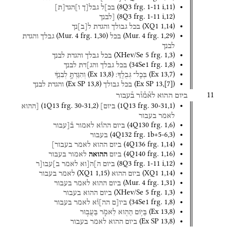
(
8Q3
frg. 1-11 i
,
11
)
בכ]ל
גבל[ך
ו]הגד
[
ת
]
(
8Q3
frg. 1-11 i
,
12
)
[לבנך
(
XQ1
1
,
14
)
בכל
גבולך
והגדת
ל
[
ב
]
נך
(
Mur. 4
frg. 1
,
30
)
(
Mur. 4
frg. 1
,
29
)
בכל
גבלך
והגדת
לבנך
(
XHev/Se 5
frg. 1
,
3
)
בכל
גבלך
והגדת
לבנך
(
34Se1
frg. 1
,
8
)
בכל
גבלך
והג]דת
לבנך
(
Ex
13
,
8
)
(
Ex
13
,
7
)
בְּכָל־
גְּבֻלֶֽךָ׃
וְהִגַּדְתָּ֣
לְבִנְךָ֔
(
Ex SP
13
,
8
)
(
Ex SP
13
,
[
7
]
)
בכל
גבולך
והגדת
לבנך
11
ביום
ההוא
לא֯מ֯ו֯ר
ב֯עבור
(
1Q13
frg. 30-31
,
2
)
(
1Q13
frg. 30-31
,
1
)
ביום]
[ההוא
לאמר
בעבור
(
4Q130
frg. 1
,
6
)
ביום
ההו֯א
לאמור
ב֯[עבור
(
4Q132
frg. 1b+5-6
,
3
)
בעבור
(
4Q136
frg. 1
,
14
)
ביום
ההוא
לאמר
בעבור]
(
4Q140
frg. 1
,
16
)
ביום
ההואה
לאמור
בעבור
(
8Q3
frg. 1-11 i
,
12
)
ביום
ה]ה[וא
לאמר
ב]עבו[ר
(
XQ1
1
,
15
)
(
XQ1
1
,
14
)
ביום
ההוא
לאמר
בעבור
(
Mur. 4
frg. 1
,
31
)
ביום
ההוא
לאמר
בעבור
(
XHev/Se 5
frg. 1
,
3
)
ביום
ההוא
בעבור
(
34Se1
frg. 1
,
8
)
ביו[ם
הה]ו֯א
לאמר
בעבור
(
Ex
13
,
8
)
בַּיּ֥וֹם
הַה֖וּא
לֵאמֹ֑ר
בַּעֲב֣וּר
(
Ex SP
13
,
8
)
ביום
ההוא
לאמר
בעבור