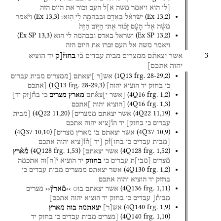
[לי
הוא
ויאמר
משה
א]ל
העם
זכור
את
היום
הזה
(
Ex
13
,
3
)
(
Ex
13
,
2
)
יִשְׂרָאֵ֔ל
בָּאָדָ֖ם
וּבַבְּהֵמָ֑ה
לִ֖י
הֽוּא׃
וַיֹּ֨אמֶר
מֹשֶׁ֜ה
אֶל־
הָעָ֗ם
זָכ֞וֹר
אֶת־
הַיּ֤וֹם
הַזֶּה֙
(
Ex SP
13
,
3
)
(
Ex SP
13
,
2
)
ישראל
באדם
ובבהמה
לי
הוא
ויאמר
משה
אל
העם
זכרו
את
היום
הזה
3
אשר
יצאת֯ם
ממצרים
מבית
עבדים
כ֯י
בחוז֯[ק
יד
הוציא
יהוה
אתכם]
(
1Q13
frg. 28-29
,
2
)
אש[ר
]יצאתם
[ממצרים
מבית
עבדים
(
1Q13
frg. 28-29
,
3
)
כי
בחזק
יד
הוציא
יהוה]
[אתכם
(
4Q16
frg. 1
,
2
)
[אשר
י]צא֯תם
מארץ
מצרים
כי
בח֯[זק
יד]
(
4Q16
frg. 1
,
3
)
[הוציא
יהוה
]אתכם
(
4Q22
11
,
20
)
(
4Q22
11
,
19
)
אשר
יצאתם
ממצרים]
[מבית
עבדים
כי
בחזק]
יד
הו֯[ציא
יהוה
אתכם
(
4Q37
10
,
10
)
(
4Q37
10
,
9
)
אשר
יצאתם
בו
מארץ
מצרים]
[מבית
עבדים
כי
בחו]ז֯ק
[יד
]ה֯ו֯[ציא
יהוה
אתכם
(
4Q128
frg. 1
,
53
)
(
4Q128
frg. 1
,
52
)
אשר
יצאתם]
מ֯א֯רץ
מ֯צרים
[
מבי
]
ת
עבדים
כי
בחוזק
יד
הוציא
י֯
[
ה
]
וה
אתכמה
(
4Q130
frg. 1
,
2
)
אשר
יצאתם
ממצרים
מבית
עבדים
כי
בחזק
יד
הוציא
יהוה
אתכם
(
4Q136
frg. 1
,
11
)
אשר
יצאתם
בו○
››מ֯ארץ֯‹‹
מצרים
מבית֯[
עבדים
כי
בחזק
יד
הוציא
יהוה
אתכם]
(
4Q140
frg. 1
,
9
)
אש
[
ר
]
יצאתמה
בוה
מארץ
(
4Q140
frg. 1
,
10
)
[מצרים
מבית
עבדים
כי
בחזק
יד