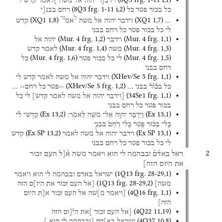
וידב[ר
יהוה
אל
משה
]לאמר
קדש
לי
(
8Q3
frg. 1-11 i
,
2
)
כל
בכור
פטר
כל
רחם
בבנ[י
ל
ור
(
XQ1
1
,
8
)
(
XQ1
1
,
7
)
…
וידבר
יהוה
אל
משה
אמ
קדש
לי
כל
בכור
פטר
כל
רחם
בבני
(
Mur. 4
frg. 1
,
2
)
(
Mur. 4
frg. 1
,
1
)
וידבר
יהוה
אל
(
Mur. 4
frg. 1
,
4
)
(
Mur. 4
frg. 1
,
3
)
משה
לאמר
קדש
(
Mur. 4
frg. 1
,
6
)
(
Mur. 4
frg. 1
,
5
)
לי
כל
בכור
פטר
כל
רחם
בבני
(
XHev/Se 5
frg. 1
,
1
)
וידבר
יהוה
אל
משה
לאמר
קדש
לי
(
XHev/Se 5
frg. 1
,
2
)
כל
בכ֯ו֯ר֯
בבני
…
››פטר
כל
רחם‹‹
…
(
34Se1
frg. 1
,
1
)
[וידבר
יהוה
אל
משה
לאמר
קדש]
לי
כל
בכור
פטר
כל
רחם
בבני
(
Ex
13
,
2
)
(
Ex
13
,
1
)
וַיְדַבֵּ֥ר
יְהוָ֖ה
אֶל־
מֹשֶׁ֥ה
לֵּאמֹֽר׃
קַדֶּשׁ־
לִ֨י
כָל־
בְּכ֜וֹר
פֶּ֤טֶר
כָּל־
רֶ֙חֶם֙
בִּבְנֵ֣י
(
Ex SP
13
,
2
)
(
Ex SP
13
,
1
)
וידבר
יהוה
אל
משה
לאמר
קדש
לי
כל
בכור
פטר
כל
רחם
בבני
2
ראל
באד֯ם֯
ובבהמה
לי
הוא
ויאמר
משה
א֯[ל
העם
זכור
את
היום
הזה]
(
1Q13
frg. 28-29
,
1
)
ישראל
באדם
ובבהמה
לי
הוא
ויאמר
(
1Q13
frg. 28-29
,
2
)
משה]
[אל
העם
זכור
את
היו]ם
הזה
(
4Q16
frg. 1
,
1
)
[ויאמר
מ]שה
אל
העם
זכור
א[ת
היום
הזה]
(
4Q22
11
,
19
)
[אל
העם
זכור
]את
הי֯[ום
הזה
(
4Q37
10
,
8
)
ישראל
בא]דם
[ובבהמה
לי
הוא
]