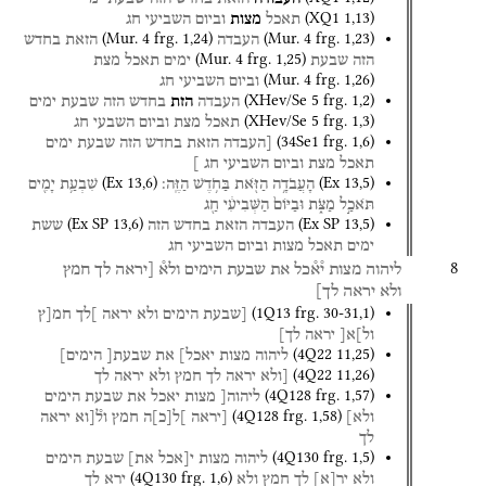
(
XQ1
1
,
13
)
תאכל
מצות
וביום
השביעי
חג
(
Mur. 4
frg. 1
,
24
)
(
Mur. 4
frg. 1
,
23
)
העבדה
הזאת
בחדש
(
Mur. 4
frg. 1
,
25
)
הזה
שבעת
ימים
תאכל
מצת
(
Mur. 4
frg. 1
,
26
)
וביום
השביעי
חג
(
XHev/Se 5
frg. 1
,
2
)
העבדה
הזת
בחדש
הזה
שבעת
ימים
(
XHev/Se 5
frg. 1
,
3
)
תאכל
מצת
וביום
השבעי
חג
(
34Se1
frg. 1
,
6
)
[העבדה
הזאת
בחדש
הזה
שבעת
ימים
תאכל
מצת
וביום
השביעי
חג
]
(
Ex
13
,
6
)
(
Ex
13
,
5
)
הָעֲבֹדָ֥ה
הַזֹּ֖את
בַּחֹ֥דֶשׁ
הַזֶּֽה׃
שִׁבְעַ֥ת
יָמִ֖ים
תֹּאכַ֣ל
מַצֹּ֑ת
וּבַיּוֹם֙
הַשְּׁבִיעִ֔י
חַ֖ג
(
Ex SP
13
,
6
)
(
Ex SP
13
,
5
)
העבדה
הזאת
בחדש
הזה
ששת
ימים
תאכל
מצות
וביום
השביעי
חג
8
ליהוה
מצות
י֯א֯כל
את
שבעת
הימים
ולא֯
[יראה
לך
חמץ
ולא
יראה
לך]
(
1Q13
frg. 30-31
,
1
)
[שבעת
הימים
ולא
יראה
]לך
חמ[ץ
ול]א[
יראה
לך]
(
4Q22
11
,
25
)
ליהוה
מצות
יאכל]
את
שבעת[
הימים]
(
4Q22
11
,
26
)
[ולא
יראה
לך
חמץ
ולא
יראה
לך
(
4Q128
frg. 1
,
57
)
ליהוה[
מצות
יאכל
את
שבעת
הימים
(
4Q128
frg. 1
,
58
)
ולא]
[יראה
]ל
[
כ
]
ה
חמץ
ול֯[וא
יראה
לך
(
4Q130
frg. 1
,
5
)
ליהוה
מצות
י[אכל
את]
שבעת
הימים
(
4Q130
frg. 1
,
6
)
ולא
יר
[
א
]
לך
חמץ
ולא
ירא
לך