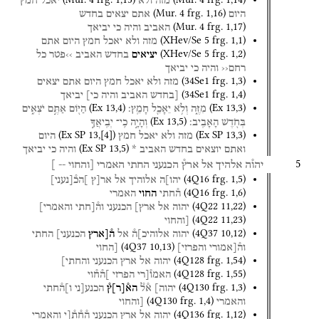
מזה
ולא
יאכל
חמץ
(
Mur. 4
frg. 1
,
16
)
היום
אתם
יצאים
בחדש
(
Mur. 4
frg. 1
,
17
)
האביב
והיה
כי
יביאך
(
XHev/Se 5
frg. 1
,
1
)
מזה
ולא
יאכל
חמץ
היום
אתם
(
XHev/Se 5
frg. 1
,
2
)
יציאים
בחדש
האביב
››פטר
כל
רחם‹‹
והיה
כי
יביאך
(
34Se1
frg. 1
,
3
)
מזה
ולא
יאכל
חמץ
היום
אתם
יצאים
(
34Se1
frg. 1
,
4
)
[בחדש
האביב
והיה
כי]
יביאך
(
Ex
13
,
4
)
(
Ex
13
,
3
)
מִזֶּ֑ה
וְלֹ֥א
יֵאָכֵ֖ל
חָמֵֽץ׃
הַיּ֖וֹם
אַתֶּ֣ם
יֹצְאִ֑ים
(
Ex
13
,
5
)
בְּחֹ֖דֶשׁ
הָאָבִֽיב׃
וְהָיָ֣ה
כִֽי־
יְבִֽיאֲךָ֣
(
Ex SP
13
,
[
4
]
)
(
Ex SP
13
,
3
)
מזה
ולא
יאכל
חמץ
היום
(
Ex SP
13
,
5
)
ואתם
יוצאים
בחדש
האביב
*
והיה
כי
יביאך
5
יהו֯ה
אלהיך
אל
ארץ֯
הכנעני
החתי
האמרי
[והחוי
--
]
(
4Q16
frg. 1
,
5
)
יהו]ה
אלוהיך
אל
אר[ץ
]הכ֯
[
נעני
]
(
4Q16
frg. 1
,
6
)
ה֯חתי
החוי
האמרי
(
4Q22
11
,
22
)
יהוה
אל
ארץ]
הכנעני
וה֯[חתי
והאמרי]
(
4Q22
11
,
23
)
[והחוי
(
4Q37
10
,
12
)
יהוה
אלוהיכ]ה֯
אל
ה֯[ארץ
הכנעני]
החתי
(
4Q37
10
,
13
)
וה֯[אמורי
והפרזי]
[החוי
(
4Q128
frg. 1
,
54
)
יהוה
אל
ארץ
הכנעני
והחתי]
(
4Q128
frg. 1
,
55
)
האמו֯[רי
הפרזי
]ה֯ח֯וי
(
4Q130
frg. 1
,
3
)
יהוה]
א֯ל֯
הא֯
[
ר
]
ץ֯
הכנע[ני
ו]ה֯חתי
(
4Q130
frg. 1
,
4
)
והאמרי
[והחוי
(
4Q136
frg. 1
,
12
)
יהוה
אל
ארץ
הכנעני
ה֯ח֯ת֯[י
והאמרי