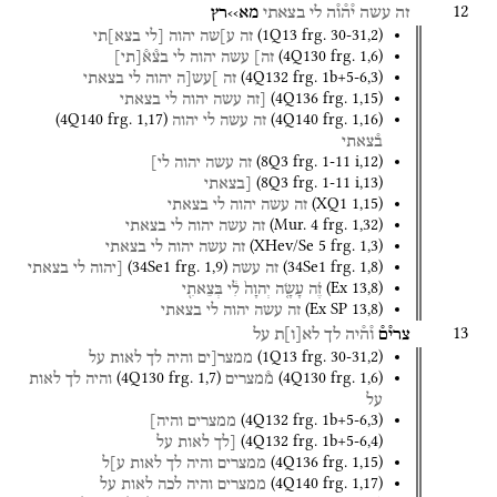
12
זה
עשה
י֯ה֯ו֯ה
לי
בצאתי
מא››רץ
(
1Q13
frg. 30-31
,
2
)
זה
ע]שה
יהוה
[לי
בצא]תי
(
4Q130
frg. 1
,
6
)
זה]
עשה
יהוה
לי
בצ֯א֯
[
תי
]
(
4Q132
frg. 1b+5-6
,
3
)
זה
]עש[ה
יהוה
לי
בצאתי
(
4Q136
frg. 1
,
15
)
[זה
עשה
יהוה
לי
בצאתי
(
4Q140
frg. 1
,
17
)
(
4Q140
frg. 1
,
16
)
זה
עשה
לי
יהוה
ב֯צאתי
(
8Q3
frg. 1-11 i
,
12
)
זה
עשה
יהוה
לי]
(
8Q3
frg. 1-11 i
,
13
)
[בצאתי
(
XQ1
1
,
15
)
זה
עשה
יהוה
לי
בצאתי
(
Mur. 4
frg. 1
,
32
)
זה
עשה
יהוה
לי
בצאתי
(
XHev/Se 5
frg. 1
,
3
)
זה
עשה
יהוה
לי
בצאתי
(
34Se1
frg. 1
,
9
)
(
34Se1
frg. 1
,
8
)
זה
עשה
[יהוה
לי
בצאתי
(
Ex
13
,
8
)
זֶ֗ה
עָשָׂ֤ה
יְהוָה֙
לִ֔י
בְּצֵאתִ֖י
(
Ex SP
13
,
8
)
זה
עשה
יהוה
לי
בצאתי
13
צרי֯ם֯
ו֯ה֯יה
לך
לא
[
ו
]
ת
על
(
1Q13
frg. 30-31
,
2
)
ממצר[ים
והיה
לך
לאות
על
(
4Q130
frg. 1
,
7
)
(
4Q130
frg. 1
,
6
)
מ֯מצרים
והיה
לך
לאות
על
(
4Q132
frg. 1b+5-6
,
3
)
ממצרים
והיה]
(
4Q132
frg. 1b+5-6
,
4
)
[לך
לאות
על
(
4Q136
frg. 1
,
15
)
ממצרים
והיה
לך
לאות
ע]ל
(
4Q140
frg. 1
,
17
)
ממצרים
והיה
לכה
לאות
על