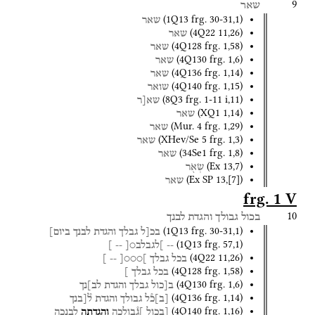
9
שאר
(
1Q13
frg. 30-31
,
1
)
שאר
(
4Q22
11
,
26
)
שאר
(
4Q128
frg. 1
,
58
)
שאר
(
4Q130
frg. 1
,
6
)
שאר
(
4Q136
frg. 1
,
14
)
שאר
(
4Q140
frg. 1
,
15
)
שואר
(
8Q3
frg. 1-11 i
,
11
)
שא[ר
(
XQ1
1
,
14
)
שאר
(
Mur. 4
frg. 1
,
29
)
שאר
(
XHev/Se 5
frg. 1
,
3
)
שאר
(
34Se1
frg. 1
,
8
)
שאר
(
Ex
13
,
7
)
שְׂאֹ֖ר
(
Ex SP
13
,
[
7
]
)
שאר
frg. 1 V
10
בכול
גבולך
והגדת
לבנך
(
1Q13
frg. 30-31
,
1
)
בכ[ל
גבלך
והגדת
לבנך
ביום]
(
1Q13
frg. 57
,
1
)
--
]לגבלב○[
--
]
(
4Q22
11
,
26
)
בכל
גבלך
]○○○[
--
]
(
4Q128
frg. 1
,
58
)
בכל
גבלך
]
(
4Q130
frg. 1
,
6
)
ב[כול
גבלך
והגדת
לב]נך
(
4Q136
frg. 1
,
14
)
[
ב
]
כ֯ל
גבולך
והגדת
ל֯[בנך
(
4Q140
frg. 1
,
16
)
[בכול
]ג֯בולכה
והגדתה
לבנכה