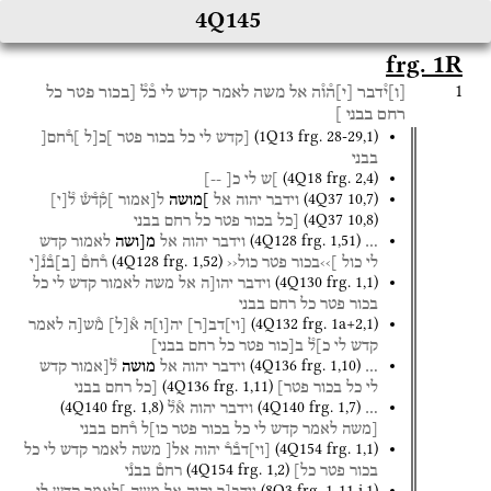
4Q145
frg. 1R
1
[
ו
]
י֯דבר
[
י
]
ה֯ו֯ה
אל
משה
לאמר
קדש
לי
כ֯ל֯
[בכור
פטר
כל
רחם
בבני
]
(
1Q13
frg. 28-29
,
1
)
[קדש
לי
כל
בכור
פטר
]כ[ל
]ר֯חם[
בבני
(
4Q18
frg. 2
,
4
)
]ש
לי
כ[
--]
(
4Q37
10
,
7
)
וידבר
יהוה
אל
]מושה
ל[אמור
]ק֯ד֯ש֯
ל֯
[
י
]
(
4Q37
10
,
8
)
[כל
בכור
פטר
כל
רחם
בבני
(
4Q128
frg. 1
,
51
)
…
וידבר
יהוה
אל
מ[ושה
לאמור
קדש
(
4Q128
frg. 1
,
52
)
לי
כול
]››בכור
פטר
כול‹‹
ר֯חם֯
[
ב
]
ב֯נ֯[י
(
4Q130
frg. 1
,
1
)
וידבר
יהו[ה
אל
משה
לאמור
קדש
לי
כל
בכור
פטר
כל
רחם
בבני
(
4Q132
frg. 1a+2
,
1
)
[
וי
]
דב
[
ר
]
יה
[
ו
]
ה
א֯
[
ל
]
מ֯ש[ה
לאמר
קדש
לי
כ]ל֯
ב[כור
פטר
כל
רחם
בבני]
(
4Q136
frg. 1
,
10
)
…
וידבר
יהוה
אל
מושה
ל֯[אמור
קדש
(
4Q136
frg. 1
,
11
)
לי
כל
בכור
פטר]
[כל
רחם
בבני
(
4Q140
frg. 1
,
8
)
(
4Q140
frg. 1
,
7
)
…
וידבר
יהוה
א֯ל֯
[משה
לאמר
קדש
לי
כל
בכור
פטר
כו]ל
ר֯חם
בבני
(
4Q154
frg. 1
,
1
)
[
וי
]
דב֯ר֯
יהוה
אל[
משה
לאמר
קדש
לי
כל
(
4Q154
frg. 1
,
2
)
בכור
פטר
כל]
רחם֯
בבנ֯י
(
8Q3
frg. 1-11 i
,
1
)