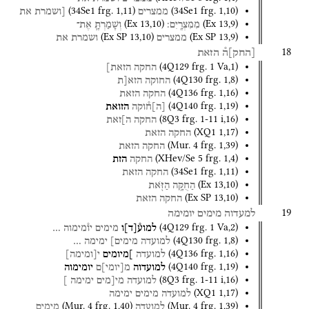
(
34Se1
frg. 1
,
11
)
(
34Se1
frg. 1
,
10
)
ממצרים
[ושמרת
את
(
Ex
13
,
10
)
(
Ex
13
,
9
)
מִמִּצְרָֽיִם׃
וְשָׁמַרְתָּ֛
אֶת־
(
Ex SP
13
,
10
)
(
Ex SP
13
,
9
)
ממצרים
ושמרת
את
18
[
החק
]
ה֯
הזאת
(
4Q129
frg. 1 Va
,
1
)
החקה
הזאת]
(
4Q130
frg. 1
,
8
)
החוקה
הזא[ת
(
4Q136
frg. 1
,
16
)
החקה
הזאת
(
4Q140
frg. 1
,
19
)
[
ה
]
ח֯וקה
הזואת
(
8Q3
frg. 1-11 i
,
16
)
החקה
ה]זאת
(
XQ1
1
,
17
)
החקה
הזאת
(
Mur. 4
frg. 1
,
39
)
החקה
הזאת
(
XHev/Se 5
frg. 1
,
4
)
החקה
הזת
(
34Se1
frg. 1
,
11
)
החקה
הזאת
(
Ex
13
,
10
)
הַחֻקָּ֥ה
הַזֹּ֖את
(
Ex SP
13
,
10
)
החקה
הזאת
19
למעדוה
מימים
יומימה
(
4Q129
frg. 1 Va
,
2
)
למוע֯
[
ד
]
ו
מימים
יו֯מימוה
…
(
4Q130
frg. 1
,
8
)
למועדה
מימים]
ימימה
…
(
4Q136
frg. 1
,
16
)
למועדה
]מיומים
י
[
ומימה
]
(
4Q140
frg. 1
,
19
)
למועדוה
מ
[
יומי
]
ם
יומימוה
(
8Q3
frg. 1-11 i
,
16
)
למועדה
מי[מים
ימימה
]
(
XQ1
1
,
17
)
למועדה
מימים
ימימה
(
Mur. 4
frg. 1
,
40
)
(
Mur. 4
frg. 1
,
39
)
למועדה
מימים