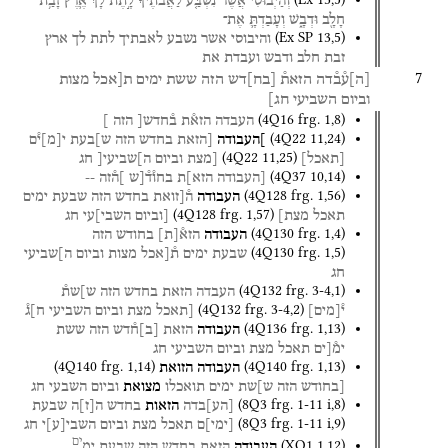
וְהַיְבוּסִ֗י
אֲשֶׁ֨ר
נִשְׁבַּ֤ע
לַאֲבֹתֶ֙יךָ֙
לָ֣תֶת
לָ֔ךְ
אֶ֛רֶץ
זָבַ֥ת
חָלָ֖ב
וּדְבָ֑שׁ
וְעָבַדְתָּ֛
אֶת־
(
Ex SP
13
,
5
)
והיבוסי
אשר
נשבע
לאבתיך
לתת
לך
ארץ
זבת
חלב
ודבש
ועבדת
את
7
[
ה
]
ע֯ב֯דה
הזאת֯
[
בח
]
דש
הזה
ששת
ימים
ת[אכל
מצות
וביום
השביעי
חג]
(
4Q16
frg. 1
,
8
)
העבדה
הזא֯ת
ב֯חדש[
הזה
]
(
4Q22
11
,
24
)
]העבודה
[הזאת
בחדש
הזה
ש]בעת
י
[
מ
]
י֯ם
(
4Q22
11
,
25
)
[
תאכל
]
[מצת
וביום
ה]שביעי[
חג
(
4Q37
10
,
14
)
[העבודה
הזא]ת
בחו֯ד֯[ש
]ה֯זה
--
(
4Q128
frg. 1
,
56
)
העבודה
ה֯[זואת
בחדש
הזה
שבעת
ימים
(
4Q128
frg. 1
,
57
)
תאכל
מצת]
[וביום
השבי]עי
חג
(
4Q130
frg. 1
,
4
)
העבודה
הזא֯
[
ת
]
בחודש
הזה
(
4Q130
frg. 1
,
5
)
שבעת
ימים
ת֯[אכל
מצות
וביום
ה]שביעי
חג
(
4Q132
frg. 3-4
,
1
)
העבדה
הזאת
בחדש
הזה
ש]שת֯
(
4Q132
frg. 3-4
,
2
)
י֯
[
מים
]
[תאכל
מצת
וביום
השביעי
ח]ג֯
(
4Q136
frg. 1
,
13
)
העבודה
הזאת
[
ב
]
ח֯דש
הזה
ששת
ימ֯[ים
תאכל
מצת
וביום
השביעי
חג
(
4Q140
frg. 1
,
14
)
(
4Q140
frg. 1
,
13
)
העבודה
הזואת
[בחודש
הזה
ש]שת
ימים
תואכלו
מצואת
וביום
השבעי
חג
(
8Q3
frg. 1-11 i
,
8
)
[
הע
]
בדה
הזאות
בחדש
ה
[
ז
]
ה
שבעת
(
8Q3
frg. 1-11 i
,
9
)
[
ימי
]
ם
תאכל
מצת
וביום
השבי
[
ע
]
י
חג
ים
(
XQ1
1
,
12
)
העבודה
הזאת
בחדש
הזה
שבעת
ימ