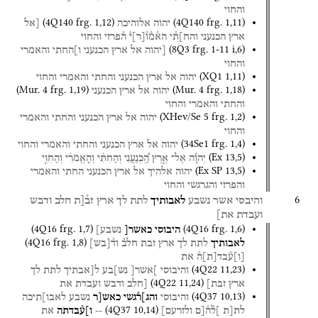
והחוי
(
4Q140
frg. 1
,
12
)
(
4Q140
frg. 1
,
11
)
יהוה
אלוהיכה
[אל
ארץ
הכנעני
והח]ת֯י
הא֯מ֯ו֯
[
ר
]
י֯
ה֯פרזי
והחוי
(
8Q3
frg. 1-11 i
,
6
)
[יהוה
אל
ארץ
הכנעני
ו]החתי
והאמרי
והחוי
(
XQ1
1
,
11
)
יהוה
אל
ארץ
הכנעני
והחתי
והאמרי
והחוי
(
Mur. 4
frg. 1
,
19
)
(
Mur. 4
frg. 1
,
18
)
יהוה
אל
ארץ
הכנעני
והחתי
והאמרי
והחוי
(
XHev/Se 5
frg. 1
,
2
)
יהוה
אל
ארץ
הכנעני
והחתי
והאמרי
והחוי
(
34Se1
frg. 1
,
4
)
יהוה
אל
ארץ
הכנעני
והחתי
והאמרי
והחוי
(
Ex
13
,
5
)
יְהוָ֡ה
אֶל־
אֶ֣רֶץ
הַֽ֠כְּנַעֲנִי
וְהַחִתִּ֨י
וְהָאֱמֹרִ֜י
וְהַחִוִּ֣י
(
Ex SP
13
,
5
)
יהוה
אלהיך
אל
ארץ
הכנעני
החתי
והאמרי
והפרזי
והגרגשי
והחוי
6
והיבסי
אשר
נשבע
לאבותיך
לתת
לך
ארץ
זב֯[ת
חלב
ודבש
ועבדת
את]
(
4Q16
frg. 1
,
7
)
(
4Q16
frg. 1
,
6
)
היבוסי
כאשר[
נשבע]
(
4Q16
frg. 1
,
8
)
לאבותיך
לתת
לך
ארץ
זבת
חלב֯
וד֯
[
בש
]
[
ו
]
ע֯בד
[
ת
]
ה֯
את
(
4Q22
11
,
23
)
והיבוסי
]אשר[
נש]בע
ל[אבתיך
לתת
לך
(
4Q22
11
,
24
)
ארץ
זבת]
[חלב
ודבש
ועבדת
את
(
4Q37
10
,
13
)
והיבוסי
והג]ר֯גשי
כאש[ר
נשבע
לאבו]תיכה
(
4Q37
10
,
14
)
לת[ת
]ל֯ה֯[ם
ולזרעם]
--
ו]ע֯בדתה
את