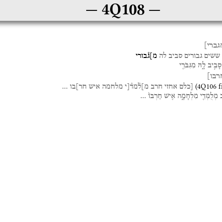
4Q108
גברי]
ששים
גבורים
סביב
לה
מ]ג֯בורי
סָבִ֣יב
לָ֑הּ
מִגִּבֹּרֵ֖י
רבו]
(
4Q106
f
[כלם
אחזי
חרב
מ]ל֯מד֯[י
מלחמה
איש
חר]בו
…
ב
מְלֻמְּדֵ֖י
מִלְחָמָ֑ה
אִ֤ישׁ
חַרְבּוֹ֙
…