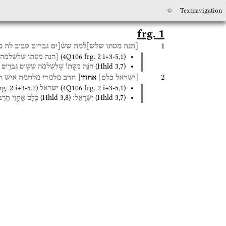
©
Textnavigation
frg. 1
1
[הנה
מטתו
שלש]ל֯מה
שש֯[ים
גברים
סביב
לה
מ
(
4Q106
frg. 2 i+3-5
,
1
)
[הנה
מטתו
שלשלמה
(
Hhld
3
,
7
)
הִנֵּ֗ה
מִטָּתוֹ֙
שֶׁלִּשְׁלֹמֹ֔ה
שִׁשִּׁ֥ים
גִּבֹּרִ֖ים
2
[ישראל
כלם]
אחוזי[
חרב
מלמדי
מלחמה
איש
ח
rg. 2 i+3-5
,
2
)
(
4Q106
frg. 2 i+3-5
,
1
)
ישראל
(
Hhld
3
,
8
)
(
Hhld
3
,
7
)
יִשְׂרָאֵֽל׃
כֻּלָּם֙
אֲחֻ֣זֵי
חֶ֔רֶ