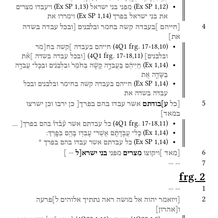
(
Ex SP
1
,
13
)
(
Ex SP
1
,
12
)
מפני
בני
ישראל
ויעבדו
מצרים
(
Ex SP
1
,
14
)
את
בני
ישראל
בפרך
וימררו
את
4
[חייהם
]בעבדה
קשה
בחמר
ובלבנים
[ובכל
עבדה
בשדה
את]
(
4Q1
frg. 17-18
,
10
)
חייהם
בעבדה
]קשה
בח[מר
(
4Q1
frg. 17-18
,
11
)
ובלבנים]
[ובכל
עבדה
בשדה
]א֯ת
(
Ex
1
,
14
)
חַיֵּיהֶ֜ם
בַּעֲבֹדָ֣ה
קָשָׁ֗ה
בְּחֹ֙מֶר֙
וּבִלְבֵנִ֔ים
וּבְכָל־
עֲבֹדָ֖ה
בַּשָּׂדֶ֑ה
אֵ֚ת
(
Ex SP
1
,
14
)
חייהם
בעבדה
קשה
בחימר
ובלבנים
ובכל
עבדה
בשדה
את
5
[כל
ע]בודתם
אשר
עבדו
בהם
בפרך[
כן
ירבו
וכן
ישרצו
במאד]
(
4Q1
frg. 17-18
,
11
)
כל
עבדתם
אשר
ע֯ב֯דו֯
בהם
בפרך[
…
(
Ex
1
,
14
)
כָּל־
עֲבֹ֣דָתָ֔ם
אֲשֶׁר־
עָבְד֥וּ
בָהֶ֖ם
בְּפָֽרֶךְ׃
(
Ex SP
1
,
14
)
כל
עבדתם
אשר
עבדו
בהם
בפרך
*
6
[מאד
]ויקוצו
מצרים
מפני
בני
ישרא[ל
--
]
7
--
--
frg. 2
1
--
--
2
[ויואמר
יהוה
אל
מושה
ראה
נתתיך
אלוהים
ל]פרעה
ו
[
אהרון
]