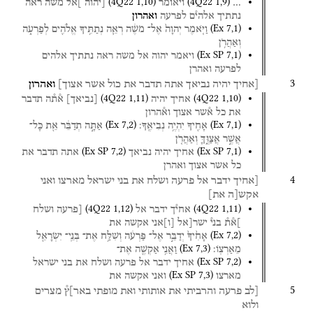
(
4Q22
1
,
10
)
(
4Q22
1
,
9
)
…
ויאומר
[יהוה
]אל
משה
ראה
נתתיך
אלהי֯ם
לפרעה
ואהרון
(
Ex
7
,
1
)
וַיֹּ֤אמֶר
יְהוָה֙
אֶל־
מֹשֶׁ֔ה
רְאֵ֛ה
נְתַתִּ֥יךָ
אֱלֹהִ֖ים
לְפַרְעֹ֑ה
וְאַהֲרֹ֥ן
(
Ex SP
7
,
1
)
ויאמר
יהוה
אל
משה
ראה
נתתיך
אלהים
לפרעה
ואהרן
3
[אחיך
יהיה
נביאך
אתה
תדבר
את
כול
אשר
אצוך]
ואהרון
(
4Q22
1
,
11
)
(
4Q22
1
,
10
)
אחיך
יהיה
[
נביאך
]
א֯ת֯ה
תדבר
את
כל
א֯שר
אצוך
וא֯הרון
(
Ex
7
,
2
)
(
Ex
7
,
1
)
אָחִ֖יךָ
יִהְיֶ֥ה
נְבִיאֶֽךָ׃
אַתָּ֣ה
תְדַבֵּ֔ר
אֵ֖ת
כָּל־
אֲשֶׁ֣ר
אֲצַוֶּ֑ךָּ
וְאַהֲרֹ֤ן
(
Ex SP
7
,
2
)
(
Ex SP
7
,
1
)
אחיך
יהיה
נביאך
אתה
תדבר
את
כל
אשר
אצוך
ואהרן
4
[אחיך
ידבר
אל
פרעה
ושלח
את
בני
ישראל
מארצו
ואני
אקש[ה
את]
(
4Q22
1
,
12
)
(
4Q22
1
,
11
)
אחי֯ך
ידבר
אל
[פרעה
ושלח
]א֯ת֯
בני֯
ישר[אל
[
ו
]
אני
אקשה
את
(
Ex
7
,
2
)
אָחִ֙יךָ֙
יְדַבֵּ֣ר
אֶל־
פַּרְעֹ֔ה
וְשִׁלַּ֥ח
אֶת־
בְּנֵֽי־
יִשְׂרָאֵ֖ל
(
Ex
7
,
3
)
מֵאַרְצֽוֹ׃
וַאֲנִ֥י
אַקְשֶׁ֖ה
אֶת־
(
Ex SP
7
,
2
)
אחיך
ידבר
אל
פרעה
ושלח
את
בני
ישראל
(
Ex SP
7
,
3
)
מארצו
ואני
אקשה
את
5
[לב
פרעה
והרביתי
את
אותותי
ואת
מופתי
באר]ץ֯
מצרים
ולוא