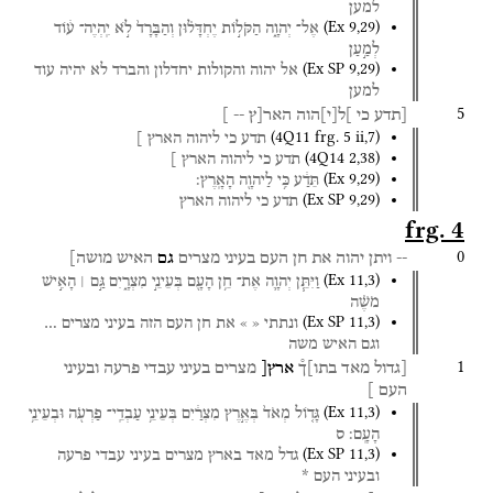
למען
(
Ex
9
,
29
)
אֶל־
יְהוָ֑ה
הַקֹּל֣וֹת
יֶחְדָּל֗וּן
וְהַבָּרָד֙
לֹ֣א
יִֽהְיֶה־
ע֔וֹד
לְמַ֣עַן
(
Ex SP
9
,
29
)
אל
יהוה
והקולות
יחדלון
והברד
לא
יהיה
עוד
למען
5
[תדע
כי
]ל
[
י
]
הוה
האר[ץ
--
]
(
4Q11
frg. 5 ii
,
7
)
תדע
כי
ליהוה
הארץ
]
(
4Q14
2
,
38
)
תדע
כי
ליהוה
הארץ
]
(
Ex
9
,
29
)
תֵּדַ֔ע
כִּ֥י
לַיהוָ֖ה
הָאָֽרֶץ׃
(
Ex SP
9
,
29
)
תדע
כי
ליהוה
הארץ
frg. 4
0
--
ויתן
יהוה
את
חן
העם
בעיני
מצרים
גם
האיש
מושה]
(
Ex
11
,
3
)
וַיִּתֵּ֧ן
יְהוָ֛ה
אֶת־
חֵ֥ן
הָעָ֖ם
בְּעֵינֵ֣י
מִצְרָ֑יִם
גַּ֣ם ׀
הָאִ֣ישׁ
מֹשֶׁ֗ה
(
Ex SP
11
,
3
)
ונתתי
«
»
את
חן
העם
הזה
בעיני
מצרים
…
וגם
האיש
משה
1
[גדול
מאד
בתו]ך֯
ארץ[
מצרים
בעיני
עבדי
פרעה
ובעיני
העם
]
(
Ex
11
,
3
)
גָּד֤וֹל
מְאֹד֙
בְּאֶ֣רֶץ
מִצְרַ֔יִם
בְּעֵינֵ֥י
עַבְדֵֽי־
פַרְעֹ֖ה
וּבְעֵינֵ֥י
הָעָֽם׃
ס
(
Ex SP
11
,
3
)
גדל
מאד
בארץ
מצרים
בעיני
עבדי
פרעה
ובעיני
העם
*