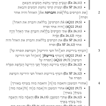
(
Ex
26
,
11
)
וְעָשִׂ֛יתָ
קַרְסֵ֥י
נְחֹ֖שֶׁת
חֲמִשִּׁ֑ים
וְהֵבֵאתָ֤
(
Ex SP
26
,
11
)
ועשית
קרסי
נחשת
חמשים
והבאת
2
[את
הקרסים
בלל]א֯ות
וחברתה
את֯[
האוהל
והיה
אחד
וסרח]
(
4Q22
29
,
5
)
א֯ת֯
הקרסים[
בללאת
וחברת
את
האהל]
(
4Q22
29
,
6
)
[והיה
אחד
וסרח
(
Ex
26
,
11
)
אֶת־
הַקְּרָסִים֙
בַּלֻּ֣לָאֹ֔ת
וְחִבַּרְתָּ֥
אֶת־
הָאֹ֖הֶל
וְהָיָ֥ה
(
Ex
26
,
12
)
אֶחָֽד׃
וְסֶ֙רַח֙
(
Ex SP
26
,
11
)
את
הקרסים
בללאות
וחברת
את
האהל
והיה
(
Ex SP
26
,
12
)
אחד
וסרח
ו
3
[העודף
ביריעות
הא]
הל
חצי
היריעה[
העודפת
תסרח
על]
(
4Q22
29
,
6
)
]העודף
ביריעות֯[
]הא[הל
חצי
היריעה
(
4Q22
29
,
7
)
העדפת]
[תסרח
על
(
Ex
26
,
12
)
הָעֹדֵ֔ף
בִּירִיעֹ֖ת
הָאֹ֑הֶל
חֲצִ֤י
הַיְרִיעָה֙
הָעֹדֶ֔פֶת
תִּסְרַ֕ח
עַ֖ל
(
Ex SP
26
,
12
)
העדף
ביריעות
האהל
חצי
היריעה
העדפת
תסרח
אל
4
[אחורי
המשכן
והאמה
מז]ה[
והאמה
מזה
בעודף
באורך]
(
4Q22
29
,
7
)
אחרי
המשכן
וה]אמה
מ[זה
]וה֯[אמה
מזה]
בעדף֯[
בארך]
(
Ex
26
,
13
)
(
Ex
26
,
12
)
אֲחֹרֵ֥י
הַמִּשְׁכָּֽן׃
וְהָאַמָּ֨ה
מִזֶּ֜ה
וְהָאַמָּ֤ה
מִזֶּה֙
בָּעֹדֵ֔ף
בְּאֹ֖רֶךְ