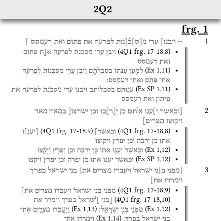
2Q2
frg. 1
1
--
ויבנו]
ערי
מ
[
ס
]
כ֯[נות
לפרעה
את
פתום
ואת
רעמסס
]
(
4Q1
frg. 17-18
,
8
)
ויבן
ערי
מסכנת
לפרעה
א[ת
פתום
ואת
רעמסס
(
Ex
1
,
11
)
לְמַ֥עַן
עַנֹּת֖וֹ
בְּסִבְלֹתָ֑ם
וַיִּ֜בֶן
עָרֵ֤י
מִסְכְּנוֹת֙
לְפַרְעֹ֔ה
אֶת־
פִּתֹ֖ם
וְאֶת־
רַעַמְסֵֽס׃
(
Ex SP
1
,
11
)
ענותם
בסבלותם
ויבנו
ערי
מסכנת
לפרעה
את
פיתון
ואת
רעמסס
ו
2
[וכאשר
י]ענו
א
תם
כן
י
[
ר
]
בו
וכן
ישרצו[
במאד
מאד
ויקוצו
מצרים]
(
4Q1
frg. 17-18
,
9
)
(
4Q1
frg. 17-18
,
8
)
וכאשר]
[
יענ
]
ו
אתו
כן
ירבה
וכן
יפרץ
ויקוצו
(
Ex
1
,
12
)
וְכַאֲשֶׁר֙
יְעַנּ֣וּ
אֹת֔וֹ
כֵּ֥ן
יִרְבֶּ֖ה
וְכֵ֣ן
יִפְרֹ֑ץ
וַיָּקֻ֕צוּ
(
Ex SP
1
,
12
)
וכאשר
יענו
אתו
כן
יפרה
וכן
יפרץ
ויקצו
3
[מפני
ב]ני
ישראל
ויעבדו
מצרים
את[
בני
ישראל
בפרך
וימררו
את]
(
4Q1
frg. 17-18
,
9
)
מפני
בני
ישראל
ויעבדו
מצרים
את]
(
4Q1
frg. 17-18
,
10
)
[בני
]י֯שראל
בפרך
וימרר
את
(
Ex
1
,
13
)
(
Ex
1
,
12
)
מִפְּנֵ֖י
בְּנֵ֥י
יִשְׂרָאֵֽל׃
וַיַּעֲבִ֧דוּ
מִצְרַ֛יִם
אֶת־
(
Ex
1
,
14
)
בְּנֵ֥י
יִשְׂרָאֵ֖ל
בְּפָֽרֶךְ׃
וַיְמָרְר֨וּ
אֶת־