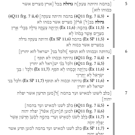
5
[בהמה
והיתה
צעק]ה
גדולה
בכל
[ארץ
מצרים
אשר
כמוהו
לוא]
(
4Q11
frg. 7 ii
,
4
)
(
4Q11
frg. 7 ii
,
3
)
בהמה
והיתה
צעקה]
גדולה
בכ
[
ל
]
א֯ר֯ץ֯[
מצרים
אשר
כמהו
לא
(
Ex
11
,
6
)
(
Ex
11
,
5
)
בְּהֵמָֽה׃
וְהָֽיְתָ֛ה
צְעָקָ֥ה
גְדֹלָ֖ה
בְּכָל־
אֶ֣רֶץ
מִצְרָ֑יִם
אֲשֶׁ֤ר
כָּמֹ֙הוּ֙
לֹ֣א
(
Ex SP
11
,
6
)
(
Ex SP
11
,
5
)
בהמה
והיתה
צעקה
גדלה
במצרים
אשר
כמוה
לא
6
[נהיתה
וכמוהו
לוא
תוסף
]ולכל
בני[
ישראל
לוא
יחרץ]
(
4Q11
frg. 7 ii
,
4
)
נהיתה
וכמהו
לא
תסף
]
(
4Q11
frg. 7 ii
,
5
)
ולכל
בנ֯י
יש[ראל
לא
יחרץ
(
Ex
11
,
7
)
(
Ex
11
,
6
)
נִהְיָ֔תָה
וְכָמֹ֖הוּ
לֹ֥א
תֹסִֽף׃
וּלְכֹ֣ל ׀
בְּנֵ֣י
יִשְׂרָאֵ֗ל
לֹ֤א
יֶֽחֱרַץ־
(
Ex SP
11
,
7
)
(
Ex SP
11
,
6
)
נהיתה
וכמוה
לא
תוסף
ולכל
בני
ישראל
לא
יחרץ
7
[כלב
לשונו
למאיש
ועד
בהמה
]ל[מען
תדעון
אשר
יפלה
יהוה]
(
4Q11
frg. 7 ii
,
5
)
כלב
לשנו
למאיש
ועד
בהמה]
(
4Q11
frg. 7 ii
,
6
)
למען
ת֯
[
דע
]
ו֯ן
אש֯ר֯[
יפלה
יהוה
(
Ex
11
,
7
)
כֶּ֙לֶב֙
לְשֹׁנ֔וֹ
לְמֵאִ֖ישׁ
וְעַד־
בְּהֵמָ֑ה
לְמַ֙עַן֙
תֵּֽדְע֔וּן
אֲשֶׁר֙
יַפְלֶ֣ה
יְהוָ֔ה
(
Ex SP
11
,
7
)
כלב
לשנו
למאיש
ועד
בהמה
למען
תדע
אשר
יפלא
יהוה