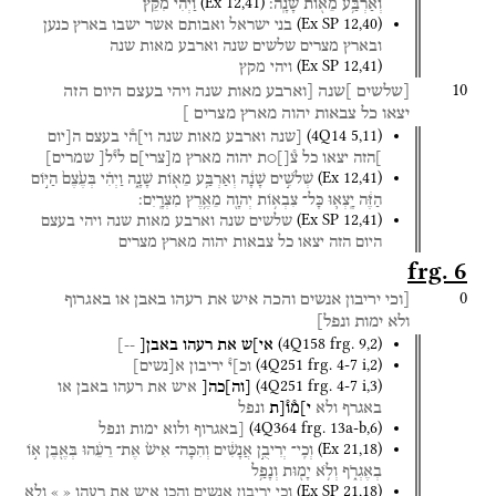
(
Ex
12
,
41
)
וְאַרְבַּ֥ע
מֵא֖וֹת
שָׁנָֽה׃
וַיְהִ֗י
מִקֵּץ֙
(
Ex SP
12
,
40
)
בני
ישראל
ואבותם
אשר
ישבו
בארץ
כנען
ובארץ
מצרים
שלשים
שנה
וארבע
מאות
שנה
(
Ex SP
12
,
41
)
ויהי
מקץ
10
[שלשים
]שנה
[וארבע
מאות
שנה
ויהי
בעצם
היום
הזה
יצאו
כל
צבאות
יהוה
מארץ
מצרים
]
(
4Q14
5
,
11
)
[שנה
וארבע
מאות
שנה
וי]ה֯י
בעצם
ה[יום
]הזה
יצאו
כל
צ֯[]○ת
יהוה
מארץ
מ
[
צרי
]
ם
לי֯ל[
שמרים]
(
Ex
12
,
41
)
שְׁלֹשִׁ֣ים
שָׁנָ֔ה
וְאַרְבַּ֥ע
מֵא֖וֹת
שָׁנָ֑ה
וַיְהִ֗י
בְּעֶ֙צֶם֙
הַיּ֣וֹם
הַזֶּ֔ה
יָֽצְא֛וּ
כָּל־
צִבְא֥וֹת
יְהוָ֖ה
מֵאֶ֥רֶץ
מִצְרָֽיִם׃
(
Ex SP
12
,
41
)
שלשים
שנה
וארבע
מאות
שנה
ויהי
בעצם
היום
הזה
יצאו
כל
צבאות
יהוה
מארץ
מצרים
frg. 6
0
[וכי
יריבון
אנשים
והכה
איש
את
רעהו
באבן
או
באגרוף
ולא
ימות
ונפל]
(
4Q158
frg. 9
,
2
)
אי]ש
את
רעהו
באבן[
--]
(
4Q251
frg. 4-7 i
,
2
)
וכ]י֯
יריבון
א
[
נשים
]
(
4Q251
frg. 4-7 i
,
3
)
[
וה
]
כה[
איש
את
רעהו
באבן
או
באגרף
ולא
י]מ֯ו֯[ת
ונפל
(
4Q364
frg. 13a-b
,
6
)
[באגרוף
ולוא
ימות
ונפל
(
Ex
21
,
18
)
וְכִֽי־
יְרִיבֻ֣ן
אֲנָשִׁ֔ים
וְהִכָּה־
אִישׁ֙
אֶת־
רֵעֵ֔הוּ
בְּאֶ֖בֶן
א֣וֹ
בְאֶגְרֹ֑ף
וְלֹ֥א
יָמ֖וּת
וְנָפַ֥ל
(
Ex SP
21
,
18
)
וכי
יריבון
אנשים
והכו
איש
את
רעהו
«
»
ולא