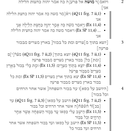
2
ויואמ]ר
מושה
אל
פרע[ה
כה
אמר
יהוה
כחצות
הלילה
אני]
(
4Q11
frg. 7 ii
,
1
)
ויא֯[מר
משה
כה
אמר
יהוה
כחצת
הלילה
אני
(
Ex
11
,
4
)
וַיֹּ֣אמֶר
מֹשֶׁ֔ה
כֹּ֖ה
אָמַ֣ר
יְהוָ֑ה
כַּחֲצֹ֣ת
הַלַּ֔יְלָה
אֲנִ֥י
(
Ex SP
11
,
4
)
…
ויאמר
משה
כה
אמר
יהוה
כחצית
הלילה
אני
3
[יוצא
בתוך
מ]צרים
ומת
כל
בכור[
בארץ
מצרים
מבכור
פרעה]
(
4Q11
frg. 7 ii
,
2
)
(
4Q11
frg. 7 ii
,
1
)
יוצא
בתוך]
מצ֯ר֯
[
י
]
ם
[
ומת
]
כל[
בכור
בארץ
מצרים
מבכור
פרעה
(
Ex
11
,
5
)
(
Ex
11
,
4
)
יוֹצֵ֖א
בְּת֥וֹךְ
מִצְרָֽיִם׃
וּמֵ֣ת
כָּל־
בְּכוֹר֮
בְּאֶ֣רֶץ
מִצְרַיִם֒
מִבְּכ֤וֹר
פַּרְעֹה֙
(
Ex SP
11
,
5
)
(
Ex SP
11
,
4
)
יצא
בתוך
ארץ
מצרים
ומת
כל
בכור
בארץ
מצרים
מבכור
פרעה
4
[היושב
על
כסא]ו
עד
בכור
השפחה[
אשר
אחר
הרחים
וכל
בכור]
(
4Q11
frg. 7 ii
,
3
)
(
4Q11
frg. 7 ii
,
2
)
הישב
על
כסאו]
עד
[
בכ
]
ו֯ר֯
ה֯ש֯פ֯ח֯[ה
אשר
אחר
הרחים
וכל
בכור
(
Ex
11
,
5
)
הַיֹּשֵׁ֣ב
עַל־
כִּסְא֔וֹ
עַ֚ד
בְּכ֣וֹר
הַשִּׁפְחָ֔ה
אֲשֶׁ֖ר
אַחַ֣ר
הָרֵחָ֑יִם
וְכֹ֖ל
בְּכ֥וֹר
(
Ex SP
11
,
5
)
הישב
על
כסאו
ועד
בכור
השפחה
אשר
אחר
הרחים
ועד
בכור
כל