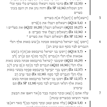
(
Ex SP
12
,
35
)
כדבר
משה
וישאלו
ממצרים
כלי
כסף
וכלי
(
Ex SP
12
,
36
)
זהב
ושמלות
ויהוה
נתן
את
חן
העם
בעיני
מצרים
5
[
וישא
]
לום
[
ו
]
ינצ[לו
א]ת
מצרים
(
4Q14
5
,
6
)
וישאלום
וינצלו
את
מ]צ֯רים
(
4Q22
10
,
28
)
(
4Q22
10
,
27
)
וישאלום
וינצלו]
את
מצר֯יים
ו
(
Ex
12
,
36
)
וַיַּשְׁאִל֑וּם
וַֽיְנַצְּל֖וּ
אֶת־
מִצְרָֽיִם׃
פ
(
Ex SP
12
,
36
)
וישאלום
וינצלו
את
מצרים
*
6
[ויסעו
]בני
ישראל
מרעמסס
סכתה
כ[שש
מאות
אלף
רגלי
הגברים
לבד
מטף
וגם
ערב
רב]
(
4Q14
5
,
7
)
[ויסעו
בני
ישראל
מרעמסס
סכ]ת[ה
כ]שש
א
מאות
אלף
רגלי
ה[גברים
]ל[בד
מט]ף
וגם
ע[רב
]ר֯ב
(
4Q22
10
,
29
)
יסעובני
י[שראל
מרעמסס
סכתה
כשש
מאות
(
4Q22
10
,
30
)
אלף
רגלי]
הגברים
לבד
מ[טף
וג]ם
ערב
ר֯[ב
(
Ex
12
,
37
)
וַיִּסְע֧וּ
בְנֵֽי־
יִשְׂרָאֵ֛ל
מֵרַעְמְסֵ֖ס
סֻכֹּ֑תָה
כְּשֵׁשׁ־
מֵא֨וֹת
(
Ex
12
,
38
)
אֶ֧לֶף
רַגְלִ֛י
הַגְּבָרִ֖ים
לְבַ֥ד
מִטָּֽף׃
וְגַם־
עֵ֥רֶב
רַ֖ב
(
Ex SP
12
,
37
)
ויסעו
בני
ישראל
מרעמסס
סכותה
כשש
(
Ex SP
12
,
38
)
מאות
אלף
רגלאי
הגברים
לבד
מטף
וגם
ערברב
7
עלה
אתם
[
ו
]
צאן
ובקר
מקנה
כבד
מ[אד
ויאפו
את
הבצק
אשר
הוציאו
ממצרים
עוגות]
(
4Q14
5
,
8
)
[עלה
אתם
וצאן
ובקר
מקנה
כב]ד֯
מאד
ויא[פו