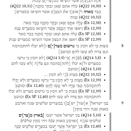
א]ת
הב
[
צ
]
ק
אשר
הוציאו
ממ
[
צרי
]
ם
ע֯וגות
(
4Q22
10
,
31
)
(
4Q22
10
,
30
)
עלה
אתם
וצאן
ובקר
מקנה]
כבד
מאדה
וי֯
[
אופ
]
ו
את֯
הבצ[ק
אשר
הוציאו
ממצרים]
(
4Q22
10
,
32
)
עגות
(
Ex
12
,
38
)
עָלָ֣ה
אִתָּ֑ם
וְצֹ֣אן
וּבָקָ֔ר
מִקְנֶ֖ה
כָּבֵ֥ד
מְאֹֽד׃
(
Ex
12
,
39
)
וַיֹּאפ֨וּ
אֶת־
הַבָּצֵ֜ק
אֲשֶׁ֨ר
הוֹצִ֧יאוּ
מִמִּצְרַ֛יִם
עֻגֹ֥ת
(
Ex SP
12
,
38
)
עלה
אתם
וצאן
ובקר
מקנה
כבד
מאד
(
Ex SP
12
,
39
)
ויאפו
את
הבצק
אשר
הוציאו
ממצרים
עגות
8
מצות
כי
לא
חמץ
כי
גרשום
מצר
[
י
]
ם
ו[לא
יכלו
להתמהמה
וגם
צדה
לא
עשו
להם
ומושב]
(
4Q14
5
,
9
)
(
4Q14
5
,
8
)
מ֯צ֯[ות
]כי
[לא
חמץ
כי
גרשו
ממצרים
ול]א
יכלו
[
להת
]
מהמה
וגם
צד֯[ה
]לא
עשו
להם
(
4Q14
5
,
10
)
[ומושב
(
4Q22
10
,
32
)
מצות
כ֯[י
לא
חמץ
…
(
Ex
12
,
39
)
מַצּ֖וֹת
כִּ֣י
לֹ֣א
חָמֵ֑ץ
כִּֽי־
גֹרְשׁ֣וּ
מִמִּצְרַ֗יִם
וְלֹ֤א
יָֽכְלוּ֙
(
Ex
12
,
40
)
לְהִתְמַהְמֵ֔הַּ
וְגַם־
צֵדָ֖ה
לֹא־
עָשׂ֥וּ
לָהֶֽם׃
וּמוֹשַׁב֙
(
Ex SP
12
,
39
)
מצות
כי
לא
חמץ
כי
גרשום
מצרים
ולא
יכלו
(
Ex SP
12
,
40
)
להתמהמה
וגם
צדה
לא
עשו
להם
ומושב
9
בני
ישראל[
א]שר[
יש]ב[ו
במצרים
שלשים
שנה
וארבע
מאות
שנה
ויהי
מקץ]
(
4Q14
5
,
10
)
בני
ישראל
אשר
ישבו
]ב֯ארץ
מ
[
צר
]
ים
שלשים
שנ[ה
]וארבע
מאות
שנ֯ה֯
ויהי
מקץ
שלש֯י֯ם֯
(
Ex
12
,
40
)
בְּנֵ֣י
יִשְׂרָאֵ֔ל
אֲשֶׁ֥ר
יָשְׁב֖וּ
בְּמִצְרָ֑יִם
שְׁלֹשִׁ֣ים
שָׁנָ֔ה