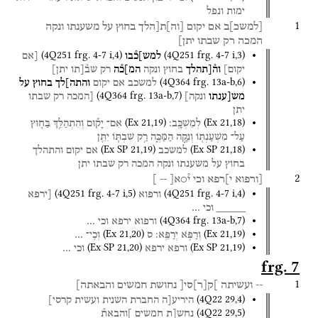
ימות
ונפל
1
[
למשכ
]
ב
אם
יקום
[
וה
]
ת[הלך
בחוץ
על
משענתו
ונקה
המכה
רק
שבתו
יתן]
(
4Q251
frg. 4-7 i
,
4
)
(
4Q251
frg. 4-7 i
,
3
)
למש]כ֯בו
[אם
יקום]
וה֯[תהלך
בחוץ
ונקה
המ]כ֯ה
רק
שב֯[תו
יתן]
(
4Q364
frg. 13a-b
,
6
)
למשכב
אם
יקום
והתה]לך
בחוץ
על
(
4Q364
frg. 13a-b
,
7
)
מש[ענתו
ונקה]
[המכה
רק
שבתו
יתן
(
Ex
21
,
19
)
(
Ex
21
,
18
)
לְמִשְׁכָּֽב׃
אִם־
יָק֞וּם
וְהִתְהַלֵּ֥ךְ
בַּח֛וּץ
עַל־
מִשְׁעַנְתּ֖וֹ
וְנִקָּ֣ה
הַמַּכֶּ֑ה
רַ֥ק
שִׁבְתּ֛וֹ
יִתֵּ֖ן
(
Ex SP
21
,
19
)
(
Ex SP
21
,
18
)
למשכב
אם
יקום
והתהלך
בחוץ
על
משענתו
ונקה
המכה
רק
שבתו
יתן
2
[ורפוא
י]רפא
וכי
י֯○א[
--
]
(
4Q251
frg. 4-7 i
,
5
)
(
4Q251
frg. 4-7 i
,
4
)
ורפוא
[ירפא
_____
וכי
…
(
4Q364
frg. 13a-b
,
7
)
ורפוא
ירפא
וכי
…
(
Ex
21
,
20
)
(
Ex
21
,
19
)
וְרַפֹּ֥א
יְרַפֵּֽא׃
ס
וְכִֽי־
…
(
Ex SP
21
,
20
)
(
Ex SP
21
,
19
)
ורפא
ירפא
וכי
…
frg. 7
1
--
ועשיתה
]ק
[
ר
]
סי[
נחושת
חמשים
והבאתה]
(
4Q22
29
,
4
)
היריע[ה
החברת
השנית
ועשית
קרסי]
(
4Q22
29
,
5
)
נחש[ת
חמשים
]והבאת֯