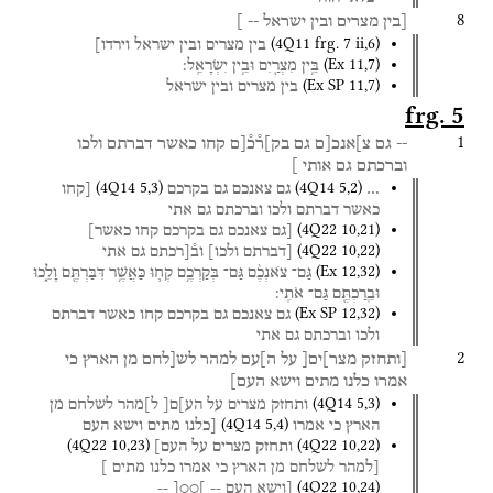
8
[בין
מצרים
ובין
ישראל
--
]
(
4Q11
frg. 7 ii
,
6
)
בין
מצרים
ובין
ישראל
וירדו]
(
Ex
11
,
7
)
בֵּ֥ין
מִצְרַ֖יִם
וּבֵ֥ין
יִשְׂרָאֵֽל׃
(
Ex SP
11
,
7
)
בין
מצרים
ובין
ישראל
frg. 5
1
--
גם
צ]אנכ[ם
גם
בק]ר֯כ֯[ם
קחו
כאשר
דברתם
ולכו
וברכתם
גם
אותי
]
(
4Q14
5
,
3
)
(
4Q14
5
,
2
)
…
גם
צאנכם
גם
בקרכם
[קחו
כאשר
דברתם
ולכו
וברכתם
גם
אתי
(
4Q22
10
,
21
)
[גם
צאנכם
גם
בקרכם
קחו
כאשר]
(
4Q22
10
,
22
)
[דברתם
ולכו]
וב֯[רכתם
גם
אתי
(
Ex
12
,
32
)
גַּם־
צֹאנְכֶ֨ם
גַּם־
בְּקַרְכֶ֥ם
קְח֛וּ
כַּאֲשֶׁ֥ר
דִּבַּרְתֶּ֖ם
וָלֵ֑כוּ
וּבֵֽרַכְתֶּ֖ם
גַּם־
אֹתִֽי׃
(
Ex SP
12
,
32
)
גם
צאנכם
גם
בקרכם
קחו
כאשר
דברתם
ולכו
וברכתם
גם
אתי
2
[ותחזק
מצר]ים[
על
ה]עם
למהר
לש[לחם
מן
הארץ
כי
אמרו
כלנו
מתים
וישא
העם]
(
4Q14
5
,
3
)
ותחזק
מצרים
על
הע]ם[
ל]מהר
לשלחם
מן
(
4Q14
5
,
4
)
הארץ
כי
אמרו
[כלנו
מתים
וישא
העם
(
4Q22
10
,
23
)
(
4Q22
10
,
22
)
ותחזק
מצרים
על
העם]
[למהר
לשלחם
מן
הארץ
כי
אמרו
כלנו
מתים
]
(
4Q22
10
,
24
)
[וישא
העם
--
]○○[
--