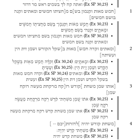
(
Ex SP
30
,
23
)
ואתה
קח
לך
בשמים
ראש
מר
דרור
1
[חמש
מאות
וקנמון
בש]ם
מ[חציתו
חמשים
ומאתים
וקנה
בושם
חמשים]
(
Ex
30
,
23
)
חֲמֵ֣שׁ
מֵא֔וֹת
וְקִנְּמָן־
בֶּ֥שֶׂם
מַחֲצִית֖וֹ
חֲמִשִּׁ֣ים
וּמָאתָ֑יִם
וּקְנֵה־
בֹ֖שֶׂם
חֲמִשִּׁ֥ים
(
Ex SP
30
,
23
)
חמש
מאות
וקנמון
בשם
מחציתו
חמשים
ומאתים
וקנה
בשם
חמשים
2
[ומאתים
וקדה
חמש]
מאות
ב[שקל
הקודש
ושמן
זית
הין
ועשיתה]
(
Ex
30
,
24
)
(
Ex
30
,
23
)
וּמָאתָֽיִם׃
וְקִדָּ֕ה
חֲמֵ֥שׁ
מֵא֖וֹת
בְּשֶׁ֣קֶל
(
Ex
30
,
25
)
הַקֹּ֑דֶשׁ
וְשֶׁ֥מֶן
זַ֖יִת
הִֽין׃
וְעָשִׂ֣יתָ
(
Ex SP
30
,
24
)
(
Ex SP
30
,
23
)
ומאתים
וקדה
חמש
מאות
(
Ex SP
30
,
25
)
בשקל
הקדש
ושמן
זית
הין
ועשית
3
[אותו
שמן
משחת
]קודש
רו[קח
מרקחת
מעשה
רוקח
שמן]
(
Ex
30
,
25
)
אֹת֗וֹ
שֶׁ֚מֶן
מִשְׁחַת־
קֹ֔דֶשׁ
רֹ֥קַח
מִרְקַ֖חַת
מַעֲשֵׂ֣ה
רֹקֵ֑חַ
שֶׁ֥מֶן
(
Ex SP
30
,
25
)
אתו
שמן
משחת
קדש
רקח
מרקחת
מעשה
רקח
שמן
4
[משחת
קודש
יהיה
]לדורות[יכם
--
]
(
Ex
30
,
25
)
מִשְׁחַת־
קֹ֖דֶשׁ
יִהְיֶֽה׃
(
Ex SP
30
,
25
)
משחת
קדש
יהיה