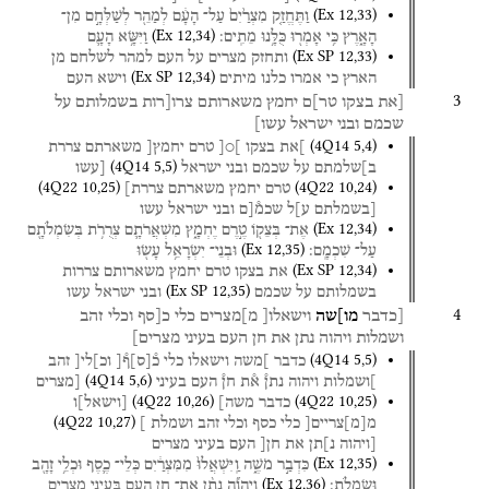
(
Ex
12
,
33
)
וַתֶּחֱזַ֤ק
מִצְרַ֙יִם֙
עַל־
הָעָ֔ם
לְמַהֵ֖ר
לְשַׁלְּחָ֣ם
מִן־
(
Ex
12
,
34
)
הָאָ֑רֶץ
כִּ֥י
אָמְר֖וּ
כֻּלָּ֥נוּ
מֵתִֽים׃
וַיִּשָּׂ֥א
הָעָ֛ם
(
Ex SP
12
,
33
)
ותחזק
מצרים
על
העם
למהר
לשלחם
מן
(
Ex SP
12
,
34
)
הארץ
כי
אמרו
כלנו
מיתים
וישא
העם
3
[את
בצקו
טר]ם
יחמץ
משארותם
צרו[רות
בשמלותם
על
שכמם
ובני
ישראל
עשו]
(
4Q14
5
,
4
)
]את
בצקו
]○[
טרם
יחמץ[
משארתם
צררת
(
4Q14
5
,
5
)
ב]שלמתם
על
שכמם
ובני
ישראל
[עשו
(
4Q22
10
,
25
)
(
4Q22
10
,
24
)
טרם
יחמץ
משארתם
צררת]
[בשמלתם
ע]ל
שכמ֯[ם
ובני
ישראל
עשו
(
Ex
12
,
34
)
אֶת־
בְּצֵק֖וֹ
טֶ֣רֶם
יֶחְמָ֑ץ
מִשְׁאֲרֹתָ֛ם
צְרֻרֹ֥ת
בְּשִׂמְלֹתָ֖ם
(
Ex
12
,
35
)
עַל־
שִׁכְמָֽם׃
וּבְנֵי־
יִשְׂרָאֵ֥ל
עָשׂ֖וּ
(
Ex SP
12
,
34
)
את
בצקו
טרם
יחמץ
משארותם
צררות
(
Ex SP
12
,
35
)
בשמלותם
על
שכמם
ובני
ישראל
עשו
4
[כדבר
מו]שה
וישאלו[
מ]מצרים
כלי
כ[סף
וכלי
זהב
ושמלות
ויהוה
נתן
את
חן
העם
בעיני
מצרים]
(
4Q14
5
,
5
)
כדבר
]משה
וישאלו
כלי
כ֯
[
ס
]
ף֯[
וכ]לי[
זהב
(
4Q14
5
,
6
)
]ושמלות
ויהוה
נתן֯
א֯ת
חן֯
העם
בעיני
[מצרים
(
4Q22
10
,
26
)
(
4Q22
10
,
25
)
כדבר
משה]
[
וישאל
]
ו
(
4Q22
10
,
27
)
מ
[
מ
]
צריים[
כלי
כסף
וכלי
זהב
ושמלת
]
[ויהוה
נ]תן
את
חן[
העם
בעיני
מצרים
(
Ex
12
,
35
)
כִּדְבַ֣ר
מֹשֶׁ֑ה
וַֽיִּשְׁאֲלוּ֙
מִמִּצְרַ֔יִם
כְּלֵי־
כֶ֛סֶף
וּכְלֵ֥י
זָהָ֖ב
(
Ex
12
,
36
)
וּשְׂמָלֹֽת׃
וַֽיהוָ֞ה
נָתַ֨ן
אֶת־
חֵ֥ן
הָעָ֛ם
בְּעֵינֵ֥י
מִצְרַ֖יִם