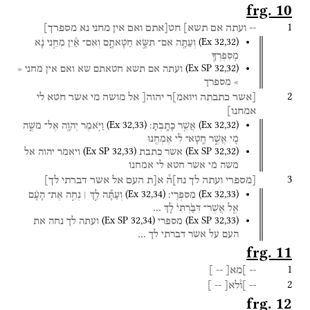
frg. 10
1
--
ועתה
אם
תשא]
חט[אתם
ואם
אין
מחני
נא
מספרך]
(
Ex
32
,
32
)
וְעַתָּ֖ה
אִם־
תִּשָּׂ֣א
חַטָּאתָ֑ם
וְאִם־
אַ֕יִן
מְחֵ֣נִי
נָ֔א
מִֽסִּפְרְךָ֖
(
Ex SP
32
,
32
)
ועתה
אם
תשא
חטאתם
שא
ואם
אין
מחני
«
»
מספרך
2
[אשר
כתבתה
ויואמ]ר
יהוה[
אל
מושה
מי
אשר
חטא
לי
אמחנו]
(
Ex
32
,
33
)
(
Ex
32
,
32
)
אֲשֶׁ֥ר
כָּתָֽבְתָּ׃
וַיֹּ֥אמֶר
יְהוָ֖ה
אֶל־
מֹשֶׁ֑ה
מִ֚י
אֲשֶׁ֣ר
חָֽטָא־
לִ֔י
אֶמְחֶ֖נּוּ
(
Ex SP
32
,
33
)
(
Ex SP
32
,
32
)
אשר
כתבת
ויאמר
יהוה
אל
משה
מי
אשר
חטא
לי
אמחנו
3
[מספרי
ועתה
לך
נח]ה֯
א[ת
העם
אל
אשר
דברתי
לך]
(
Ex
32
,
34
)
(
Ex
32
,
33
)
מִסִּפְרִֽי׃
וְעַתָּ֞ה
לֵ֣ךְ ׀
נְחֵ֣ה
אֶת־
הָעָ֗ם
אֶ֤ל
אֲשֶׁר־
דִּבַּ֙רְתִּי֙
לָ֔ךְ
…
(
Ex SP
32
,
34
)
(
Ex SP
32
,
33
)
מספרי
ועתה
לך
נחה
את
העם
על
אשר
דברתי
לך
…
frg. 11
1
--
]מא[
--
]
2
--
]ו֯לא[
--
]
frg. 12