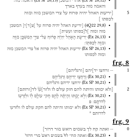
(
Ex SP
26
,
13
)
(
Ex SP
26
,
12
)
אחרי
המשכן
והאמה
מזה
והאמה
מזה
בעדף
בארך
5
[יריעות
האהל
יהיה
סרוח
על
צדי
המשכן
מזה
ומזה
לכסתו
]
(
4Q22
29
,
8
)
[יריעת
האהל
יהיה
סרוח
על
]צ
[
ד
]
י[
המשכן
מזה
ומזה
]ל[כסותו
ועשית]
(
Ex
26
,
13
)
יְרִיעֹ֣ת
הָאֹ֑הֶל
יִהְיֶ֨ה
סָר֜וּחַ
עַל־
צִדֵּ֧י
הַמִּשְׁכָּ֛ן
מִזֶּ֥ה
וּמִזֶּ֖ה
לְכַסֹּתֽוֹ׃
(
Ex SP
26
,
13
)
יריעות
האהל
יהיה
סרוח
אל
צדי
המשכן
מזה
ומזה
לכסותו
frg. 8
1
--
ורחצו
יד]יהם
[
ורגליהם
]
(
Ex
30
,
21
)
וְרָחֲצ֛וּ
יְדֵיהֶ֥ם
וְרַגְלֵיהֶ֖ם
(
Ex SP
30
,
21
)
ירחצו
ידיהם
ורגליהם
2
[ולא
ימותו
והיתה
להם
חוק
עולם
לו
ולזר]ע֯ו֯
לד
[
ורותם
]
(
Ex
30
,
21
)
וְלֹ֣א
יָמֻ֑תוּ
וְהָיְתָ֨ה
לָהֶ֧ם
חָק־
עוֹלָ֛ם
ל֥וֹ
וּלְזַרְע֖וֹ
לְדֹרֹתָֽם׃
פ
(
Ex SP
30
,
21
)
ולא
ימותו
והיתה
להם
חקת
עולם
לו
ולזרעו
לדרותם
*
frg. 9
0
--
ואתה
קח
לך
בשמים
רואש
מור
דרור]
(
Ex
30
,
23
)
וְאַתָּ֣ה
קַח־
לְךָ֮
בְּשָׂמִ֣ים
רֹאשׁ֒
מָר־
דְּרוֹר֙