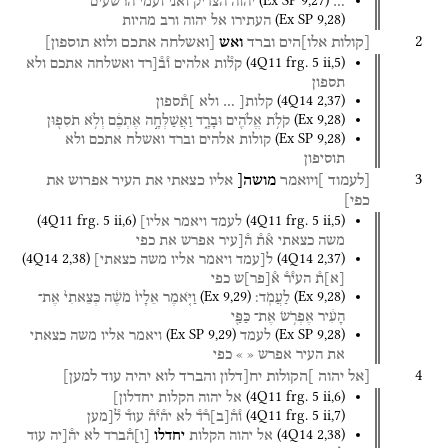
(
Ex SP
9
,
27
)
…
יהוה
הצדיק
ואני
ועמי
הרשעים
(
Ex SP
9
,
28
)
העתירו
אל
יהוה
ורב
מהיות
2
[קולות
אלו]הים
וברד
ואש
[ואשלחה
אתכם
ולוא
תוספון]
(
4Q11
frg. 5 ii
,
5
)
קל֯ות
אלהים
ו֯ב֯[רד
ואשלחה
אתכם
ולא
תספון
(
4Q14
2
,
37
)
קלות[
…
ולא
]ת֯ספון
(
Ex
9
,
28
)
קֹלֹ֥ת
אֱלֹהִ֖ים
וּבָרָ֑ד
וַאֲשַׁלְּחָ֣ה
אֶתְכֶ֔ם
וְלֹ֥א
תֹסִפ֖וּן
(
Ex SP
9
,
28
)
קולות
אלהים
וברד
ואשלח
אתכם
ולא
תוסיפון
3
[לעמוד
]ויואמר
מושה[
אליו
כצאתי
את
העיר
אפרוש
את
כפי]
(
4Q11
frg. 5 ii
,
6
)
(
4Q11
frg. 5 ii
,
5
)
לעמד
ויאמר
אליו]
משה
כצאתי
א֯ת֯
ה֯[עיר
אפרש
את
כפי
(
4Q14
2
,
38
)
(
4Q14
2
,
37
)
ל[עמד
ויאמר
אליו
משה
כצאתי]
[
א
]
ת֯
העי֯ר֯
א֯
[
פר
]
ש
כפי
(
Ex
9
,
29
)
(
Ex
9
,
28
)
לַעֲמֹֽד׃
וַיֹּ֤אמֶר
אֵלָיו֙
מֹשֶׁ֔ה
כְּצֵאתִי֙
אֶת־
הָעִ֔יר
אֶפְרֹ֥שׂ
אֶת־
כַּפַּ֖י
(
Ex SP
9
,
29
)
(
Ex SP
9
,
28
)
לעמד
ויאמר
אליו
משה
כצאתי
את
העיר
אפרש
«
»
כפי
4
[אל
יהוה
]הקולות
יח[דלון
והברד
לוא
יהיה
עוד
למען]
(
4Q11
frg. 5 ii
,
6
)
אל
יהוה
הקלות
יחדלון]
(
4Q11
frg. 5 ii
,
7
)
ו֯ה֯
[
ב
]
ר֯ד֯
לא
יה֯י֯ה֯
עוד֯
ל֯[מען
(
4Q14
2
,
38
)
אל
יהוה
הקלות
יחדלו
[
ו
]
ה֯ברד
לא
יה֯[יה
עוד