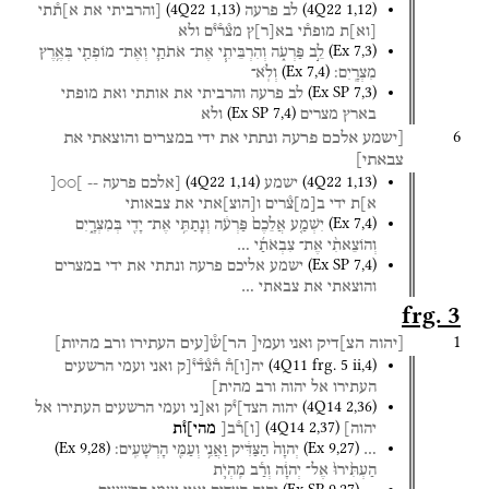
(
4Q22
1
,
13
)
(
4Q22
1
,
12
)
לב
פרעה
[והרביתי
את
א]ת֯תי
[
וא
]
ת
מופת֯י
בא
[
ר
]
ץ
מצ֯ר֯י֯ם
ולא
(
Ex
7
,
3
)
לֵ֣ב
פַּרְעֹ֑ה
וְהִרְבֵּיתִ֧י
אֶת־
אֹתֹתַ֛י
וְאֶת־
מוֹפְתַ֖י
בְּאֶ֥רֶץ
(
Ex
7
,
4
)
מִצְרָֽיִם׃
וְלֹֽא־
(
Ex SP
7
,
3
)
לב
פרעה
והרביתי
את
אותתי
ואת
מופתי
(
Ex SP
7
,
4
)
בארץ
מצרים
ולא
6
[ישמע
אלכם
פרעה
ונתתי
את
ידי
במצרים
והוצאתי
את
צבאתי]
(
4Q22
1
,
14
)
(
4Q22
1
,
13
)
ישמע
[אלכם
פרעה
--
]○○[
א]ת
ידי
ב
[
מ
]
צ֯רים
ו
[
הוצ
]
אתי
את
צבאותי
(
Ex
7
,
4
)
יִשְׁמַ֤ע
אֲלֵכֶם֙
פַּרְעֹ֔ה
וְנָתַתִּ֥י
אֶת־
יָדִ֖י
בְּמִצְרָ֑יִם
וְהוֹצֵאתִ֨י
אֶת־
צִבְאֹתַ֜י
…
(
Ex SP
7
,
4
)
ישמע
אליכם
פרעה
ונתתי
את
ידי
במצרים
והוצאתי
את
צבאתי
…
frg. 3
1
[יהוה
הצ]דיק
ואני
ועמי[
הר]ש֯[עים
העתירו
ורב
מהיות]
(
4Q11
frg. 5 ii
,
4
)
יה
[
ו
]
ה֯
ה֯צ֯ד֯י֯[ק
ואני
ועמי
הרשעים
העתירו
אל
יהוה
ורב
מהית]
(
4Q14
2
,
36
)
יהוה
הצד]י֯ק
וא[ני
ועמי
הרשעים
העתירו
אל
(
4Q14
2
,
37
)
יהוה]
[
ו
]
ר֯ב[
מהי]ו֯ת
(
Ex
9
,
28
)
(
Ex
9
,
27
)
…
יְהוָה֙
הַצַּדִּ֔יק
וַאֲנִ֥י
וְעַמִּ֖י
הָרְשָׁעִֽים׃
הַעְתִּ֙ירוּ֙
אֶל־
יְהוָ֔ה
וְרַ֕ב
מִֽהְיֹ֛ת