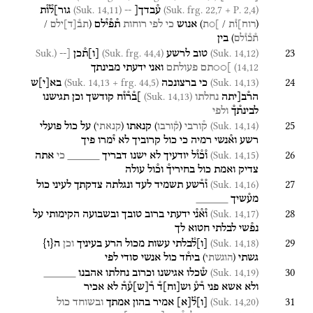
(Suk. 14,11)
(Suk. frg. 22,7 + P. 2,4)
ע֯בדך[
--
גור]ל֯ו֯ת
/
(
)
/
(
אנוש
כי
לפי
רוחות
ת֯פ֯י֯לם
רוח]ו֯ת
]○ת
תב֯
[
ד
]
ילם
)
בין
ת֯כ֯ו֯לם
23
(Suk.
(Suk. frg. 44,4)
(Suk. 14,12)
טוב
לרשע
[
ו
]
ת֯כן
[--
14,12)
]○○תם
פעולתם
ואני
ידעתי
מבינתך
24
(Suk. 14,13 + frg. 44,5)
(Suk. 14,13)
כי
ברצונכה
בא
[
י
]
ש
(Suk. 14,13)
הר֯ב[יתה
נחלתו
]ב֯ר֯ו֯ח
קודשך
וכן
תגישנו
לבינת֯ך֯
ולפי
25
)
(
)
(
(Suk. 14,14)
ק֯ורבי
קנאתו
על
כול
פועלי
ק֯ורבו
קנאתי
רשע
וא֯נשי
רמיה
כי
כול
קרוביך
לא
י֯מרו
פיך
26
(Suk. 14,15)
ו֯כ֯ו֯ל
יודעיך
לא
ישנו
דבריך
_____
כי
אתה
צדיק
ואמת
כול
בחיריך֯
וכ֯ול
עולה
27
(Suk. 14,16)
ו֯ר֯שע
תשמיד
לעד
ונגלתה
צדקתך
לעיני
כול
מע֯שיך
_____
28
(Suk. 14,17)
ו֯א֯נ֯י
ידעתי
ברוב
טובך
ובשבועה
הקימותי
על
נפ֯שי
לבלתי
חטוא
לך
29
(Suk. 14,18)
[
ו
]
ל֯בלתי
עשות
מכול
הרע
בעיניך
וכן
ה
{
ו
}
)
(
גשתי
ביח֯ד
כול
אנשי
סודי
לפי
הוגשתי
30
(Suk. 14,19)
ש֯כלו
אגישנו
וכרוב
נחלתו
אהבנו
_____
ולא
אשא
פני
ר֯ע֯
וש
[
וח
]
ד֯
ר֯
[
ש
]
ע֯ה֯
לא
אכיר
31
(Suk. 14,20)
[
ו
]
ל֯
[
א
]
אמיר
בהון
אמתך
ובשוחד
כול