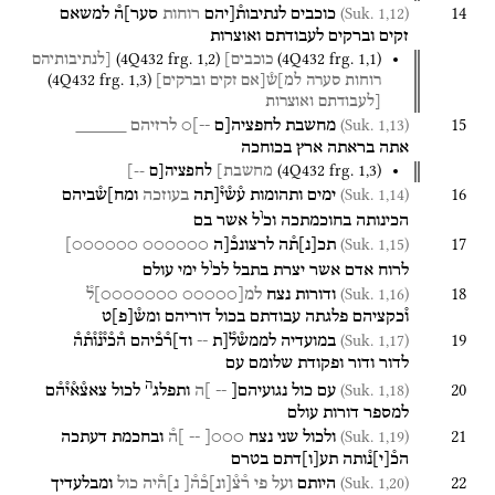
14
(Suk. 1,12)
כוכבים
לנתיבות֯[יהם
רוחות
סער]ה֯
למשאם
זקים
וברקים
לעבודתם
ואוצרות
(
4Q432
frg. 1
,
2
)
(
4Q432
frg. 1
,
1
)
כוכבים]
[לנתיבותיהם
(
4Q432
frg. 1
,
3
)
רוחות
סערה
למ]ש֯[אם
זקים
וברקים]
[לעבודתם
ואוצרות
15
(Suk. 1,13)
מחשבת
לחפציה[ם
--]○
לרזיהם
_____
אתה
בראתה
ארץ
בכוחכה
(
4Q432
frg. 1
,
3
)
מחשבת]
לחפציה[ם
--]
16
(Suk. 1,14)
ימים
ותהומות
ע֯ש֯י֯[תה
בעוזכה
ומח]ש֯ביהם
ו
הכינותה
בחוכמתכה
וכ
ל
אשר
בם
17
(Suk. 1,15)
תכ
[
נ
]
ת֯ה
לרצונכ֯[ה
○○○○○○
○○○○○○]
ו
לרוח
אדם
אשר
יצרת
בתבל
לכ
ל
ימי
עולם
18
(Suk. 1,16)
ודורות
נצח
למ[○○○○○
○○○○○○○]ל֯
ו֯כקציהם
פלגתה
עבודתם
בכול
דוריהם
ומש֯
[
פ
]
ט
19
(Suk. 1,17)
במועדיה
לממש֯ל֯[ת
--
וד]ר֯כ֯יהם
ה֯כ֯י֯נ֯ו֯ת֯ה֯
לדור
ודור
ופקודת
שלומם
עם
ה
20
(Suk. 1,18)
עם
כול
נגועיהם[
--
]ה
ותפלג
לכול
צאצ֯א֯י֯ה֯ם
למספר
דורות
עולם
21
(Suk. 1,19)
ולכול
שני
נצח
○○○[ --
]ה֯
ובחכמת
דעתכה
הכ֯
[
י
]
נ֯ותה
תע
[
ו
]
דתם
בטרם
22
(Suk. 1,20)
היותם
ועל
פי
ר֯צ֯
[
ונ
]
כ֯ה֯[
נ]ה֯יה
כול
ומבלעדיך