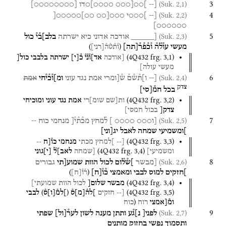
3
(Suk. 2,1)
[--
]○○[○○○
○○○○]○דו
[
○○○○○○○○
]
4
(Suk. 2,2)
[--
]○○○י
○○○[○○
○○]○○○○○[
○○○○○○]
5
(Suk. 2,3)
[_____
אודכה
אדוני
כיא
ישרתה
בלב]ב֯י֯
כול
)
(
מעשי
עו֯ל֯ה֯
ו֯כ֯פ֯ר֯
[
תה
]
ו֯ת֯ט֯ה֯
[
רני
]
(
4Q432
frg. 3
,
1
)
[אודכה
אד]ו֯נ֯י֯
כ֯
[
י
]
ישרתה
בלבבי
כול[
מעשי
עולה]
6
(Suk. 2,4)
[--
ו]ת֯ש֯ם֯
ש֯[ומרי
אמת
נגד
עוני
ומ]ו֯כ֯י֯חי
אמת
צדק
בכל
חמ֯
[
סי
]
(
4Q432
frg. 3
,
2
)
ות[שם
שומ]רי
אמת
נגד
עוני
ומוכיחי
צדק[
בכול
חמסי]
7
(Suk. 2,5)
[ו○○○
○○○○ ]
ל֯מחץ
מכ֯ת֯י֯[
מנחמי
כוח
--
]ומשמיעי
שמחה
לאבל
יג
[
וני
]
(
4Q432
frg. 3
,
3
)
[--
]למחץ
מכתי
מנחמי
כו֯[ח
--
(
4Q432
frg. 3
,
4
)
ומשמיעי]
[שמחה
לאב]ל֯
[
י
]
גוני
8
(Suk. 2,6)
[מבשר
]ש֯ל֯ום
לכול
הוות
שמוע[תי
גבורים
)
(
]חזקים
למוס
לבבי
ומאמצי
כ֯ו֯
[
ח
]
ר֯ו֯
[
ח
]
(
4Q432
frg. 3
,
4
)
מבשר
שלום[
לכול
הוות
שמועתי]
)
(
(
4Q432
frg. 3
,
5
)
[--
חזקים
]לה֯
[
מ
]
ס֯
]למ֯
[
ו
]
ס֯
לבבי
(
ומ֯[אמצי
רוח
כוח
9
(Suk. 2,7)
לפני[
נ]ג֯ע
ותתן
מענה
לשון
לער֯
[
ול
]
שפתי
ותסמוך
נפשי
בחזוק
מותנים