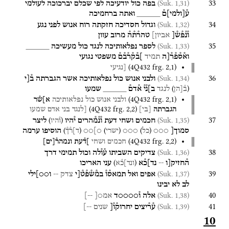
33
(Suk. 1,31)
בפה
כול
יודעיכה
לפי
שכלם
יברכוכה
לעולמי
ע֯
[
ולמי
]
ם֯
_____
ואתה
ברחמיכה
34
(Suk. 1,32)
וגדול
חסדיכה
חזקתה
רוח
אנוש
לפני
נגע
ו֯נ֯פ֯ש֯[
אביון]
טהר֯ת֯ה֯
מרוב
עוון
35
(Suk. 1,33)
לספר
נפלאותיכה
לנגד
כול
מעשיכה
_____
וא֯ס֯פ֯ר֯[ה
תמיד
]ב֯ק֯ר֯ב֯ם֯
משפטי
נגועי
(
4Q432
frg. 2
,
1
)
[נגיעי
36
(Suk. 1,34)
ולבני
אנוש
כול
נפלאותיכה
אשר
הגברתה
ב֯[י
)
(
לנגד
ב]נ֯י֯
א֯דם֯
_____
שמעו
ב֯[הן
(
4Q432
frg. 2
,
1
)
ולבני
אנוש
כול
נפלאותיכה
א]ש֯ר
(
4Q432
frg. 2
,
2
)
הגברתה
[
בי
]
[לנגד
בני
אדם
שמעו
37
)
(
(Suk. 1,35)
חכמים
ושחי
דעת
ו֯נ֯מ֯הרים
י֯היו
ליצר
ו֯היו
)
(
)
(
)
(
סמוך[
○○○
○○○
○]○○
הוסיפו
ערמה
כל
ישרי
ד]ר֯ך֯
(
4Q432
frg. 2
,
2
)
חכמים
ושחי
]ד֯עת
ונמהר֯
[
ים
]
38
(Suk. 1,36)
צדיקים
השביתו
ע֯ו֯לה
וכול
תמימי
דרך
)
(
ה֯חזיק[ו
--
נד]כ֯א
עני
האריכו
ונד]כ֯א
39
(Suk. 1,37)
אפים
ואל
תמאס֯ו֯
במ֯ש֯פ֯ט֯[י
צדק
--
ו○○]ילי
לב
לא
יבינו
40
(Suk. 1,38)
אלה
ו֯○○○○ד
אמ○[
--]
41
(Suk. 1,39)
ע֯ר֯יצים
יחרוק֯ו֯[
שנים
--]
10