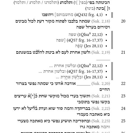
)
/
/
(
)
(
הכינותה
בפי
ותלמד
נ
בפי
{
}
ו
ותלמדנו
תלמד
נ
ותלמד
)
(
ו
{
}
בינה
בינה
(
4Q432
frg. 4
,
1
)
מחשבותם]
ויהופכו
20
(Suk. 2,18)
שמתה
בלבבו
לפתוח
מקור
דעת
לכול
מבינים
וימירום
בערול
שפה
a
(
1QIsa
22
,
12
)
שפה
(
4Q57
frg. 16-17
,
37
)
[שפה
(
Jes
28
,
11
)
שָׂפָ֔ה
21
(Suk. 2,19)
ולשון
אחרת
לעם
לא
בינות
להל֯ב֯ט
במשגתם
_____
a
(
1QIsa
22
,
12
)
ובלשון
אחרת
…
(
4Q57
frg. 16-17
,
37
)
ובלשון
אחרת
…
(
Jes
28
,
11
)
וּבְלָשׁ֖וֹן
אַחֶ֑רֶת
…
22
(Suk. 2,20)
_____
אודכה
א֯דוני
כי
שמתה
נפשי
בצרור
החיים
23
(Suk. 2,21)
ותשוך
בעדי
מכול
מוקשי
שחת
כ֯
[
י
]
א֯
עריצים
בקשו
נפשי
בתומכי
24
(Suk. 2,22)
בבריתךה
והמה
סוד
שוא
ועדת
ב֯ל֯יעל
לא
ידעו
כיא
מאתכה
מעמדי
25
(Suk. 2,23)
ובחסדיכה
תושיע
נפשי
כיא
מאתכה
מצעדי
והמה
מאתכה
גרו