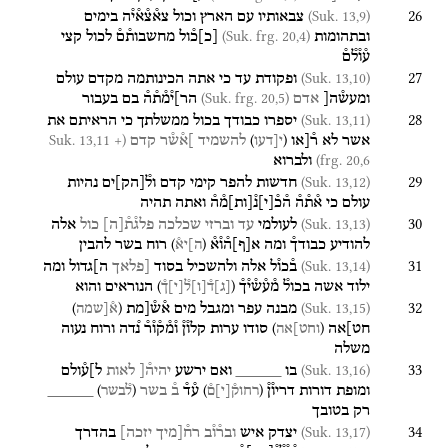
26
(Suk. 13,9)
צבאותיו
עם
הארץ
וכול
צא֯צ֯א֯י֯ה
בימים
(Suk. frg. 20,4)
ובתהומות
[
כ
]
כ֯ול
מחשבות֯ם֯
לכול
קצי
ע֯ו֯ל֯ם֯
27
(Suk. 13,10)
ופקודת
עד
כי
אתה
הכינותמה
מקדם
עולם
(Suk. frg. 20,5)
ומעש֯ה[
אדם
הר]י֯מ֯ת֯ה֯
בם
בעבור
28
(Suk. 13,11)
יספרו
כבודך
בכול
ממשלתך
כי
הראיתם
את
(Suk. 13,11 +
)
(
אשר
לא
ר֯[או
להשמיד
]א֯ש֯ר
קדם
י[דעו
frg. 20,6)
ולברוא
29
(Suk. 13,12)
חדשות
להפר
קימי
קדם
ול֯
[
הק
]
ים
נהיות
עולם
כי
א֯ת֯ה֯
ה֯כ֯
[
י
]
נ֯
[
ות
]
מ֯ה֯
ואתה
תהיה
30
(Suk. 13,13)
לעולמי
עד
וברזי
שכלכה
פלג֯ת֯
[
ה
]
כול
אלה
)
(
להודיע
כבודך֯
ומה
א
[
ף
]
ה֯ו֯א֯
רוח
בשר
להבין
ה]יא֯
31
(Suk. 13,14)
ב֯כו֯ל
אלה
ולהשכיל
בסוד
[פלאך
ה]גדול
ומה
)
(
ילוד
אשה
בכול֯
מ֯ע֯ש֯י֯ך֯
הנוראים
והוא
[
ג
]
ד֯
[
ו
]
ל֯
[
י
]
ך֯
32
)
(
(Suk. 13,15)
מבנה
עפר
ומגבל
מים
א֯ש֯[מת
א֯[שמה
)
(
חט]אה
סודו
ערות
קלו֯ן֯
ו֯מ֯ק֯ו֯ר֯
נ֯דה
ורוח
נעוה
וחט]אה
משלה
33
(Suk. 13,16)
בו
_____
ואם
ירשע
יהיה֯[
לאות
ל]ע֯ולם
)
(
)
(
ומופת
דורות
דריו֯ן֯
ע֯ד֯
ב֯
בשר
_____
רחוק֯
[
י
]
ם֯
ל֯בשר
רק
בטובך
34
(Suk. 13,17)
יצדק
איש
ובר֯ו֯ב
רח֯[מיך
יזכה]
בהדרך