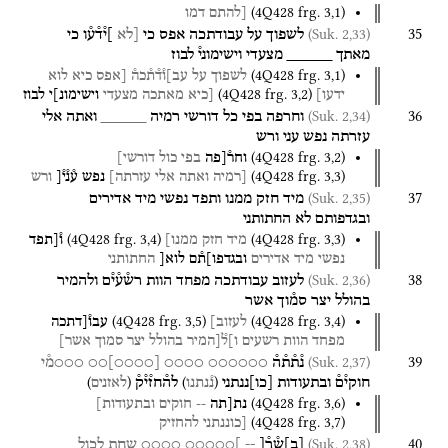
(
4Q428
frg. 3
,
1
)
[להתם
דמו
35
(Suk. 2,33)
לשפוך
על
עבודתכה
אפס
כי
[לא
]י֯ד֯ע֯ו
כי
מאתך
_____
מצעדי
וישימוני֯
לבוז
(
4Q428
frg. 3
,
1
)
לשפוך
על
עב]ו֯ד֯ת֯כה֯
[אפס
כיא
לוא
(
4Q428
frg. 3
,
2
)
ידעו]
[כיא
מאתכה
מצעדי
וישימונ]י
לבוז
36
(Suk. 2,34)
וחרפה
בפי
כל
דורשי
רמיה
_____
ואתה
אלי
עזרתה
נפש
עני
ורש
(
4Q428
frg. 3
,
2
)
וחר֯[פה
בפי
כול
דורשי]
(
4Q428
frg. 3
,
3
)
[רמיה
ואתה
אלי
עזרתה]
נפש
ע֯נ֯י֯[
ורש
37
(Suk. 2,35)
מיד
חזק
ממנו
ותפד
נפשי
מיד
אדירים
ובגדפותם
לא
החתותני
(
4Q428
frg. 3
,
4
)
(
4Q428
frg. 3
,
3
)
מיד
חזק
ממנו]
ו֯[תפד
נפשי
מיד
אדירים
ובגדפו]ת֯ם
לוא[
החתותני
38
(Suk. 2,36)
לעזוב
עבודתכה
מפחד
הוות
רש֯ע֯י֯ם
ולהמיר
בהולל
יצר
סמ֯וך
אשר
(
4Q428
frg. 3
,
5
)
(
4Q428
frg. 3
,
4
)
לעזוב]
עבו֯[דתכה
מפחד
הוות
רשעים
ו]ל֯[המיר
בהולל
יצר
סמוך
אשר]
39
(Suk. 2,37)
נ֯ת֯ת֯ה֯
○○○○○○
○○○○
[
○○○○
]
○○
○○○מ֯י
)
(
)
(
חוקי֯ם֯
ובתעודות
[
כו
]
ננתני
לה֯חז֯י֯ק֯
נ֯נתנו
לאזנים
(
4Q428
frg. 3
,
6
)
נת[תה
--
חוקים
ובתעודות]
(
4Q428
frg. 3
,
7
)
[כוננתני
להחזיק
40
(Suk. 2,38)
[
ב
]
ש֯ר֯[
--
]○○○○○
○○○○
שחת
לכול