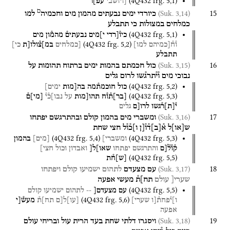
(
4Q432
frg. 5
,
1
)
[ויושבי
עפ]ר
ם
15
(Suk. 3,14)
כיורדי
ימים
נבעתים
מהמון
מים
וחכמיה
למו
כמלחים
במצולות
כי
תתבלע
(
4Q432
frg. 5
,
1
)
כיו֯[רדי
י]מים
נבעתים֯
מהמ֯ון
מים
(
4Q432
frg. 5
,
2
)
ו֯ח֯[כמיהם
למו]
[כמלחים
במ]צ֯ולו[ת
כי]
תתבלע
16
(Suk. 3,15)
כול
חכמתם
בהמות
ימים
ברתוח
תהומות
על
נבוכי
מים
ו֯י֯תרג֯שו
לרום
גלים
(
4Q432
frg. 5
,
2
)
כול
חוכמת֯מה
בה[מות
ימים]
(
4Q432
frg. 5
,
3
)
[
בר
]
ת֯ו֯ח
תהו[מות
על
נבו]כ֯י֯
[
מי
]
ם֯
י֯
[
ת
]
ר֯גשו
לרו[ם
גלים
17
(Suk. 3,16)
ומשברי
מים
בהמון
קולם
ובהתרגשם
יפתחו
ש
[
או
]
ל
א֯
[
ב
]
ד֯ו֯[ן
ו]כ֯ו֯ל
חצי
שחת
(
4Q432
frg. 5
,
4
)
(
4Q432
frg. 5
,
3
)
ומשברי]
[
מים
]
בהמון
ק֯ו֯ל֯[ם
והתרגשם
יפתחו
שאו]ל[
ואבדון
וכול
חצי]
(
4Q432
frg. 5
,
5
)
[
ש
]
ח֯ת
18
(Suk. 3,17)
עם
מצעדם
לתהום
ישמיעו
קולם
ויפתחו
שערי[
עולם
תח]ת֯
מעשי
אפעה
(
4Q432
frg. 5
,
5
)
עם
מצעדם[
--
לתהום
ישמיעו
קולם
(
4Q432
frg. 5
,
6
)
ו]י֯פחת֯[ו
שערי]
[
עו
]
ל[ם
תח]ת֯
מעש֯[י
אפעה
19
(Suk. 3,18)
ויסגרו
דלתי
שחת
בעד
הרית
עול
ובריחי
עולם