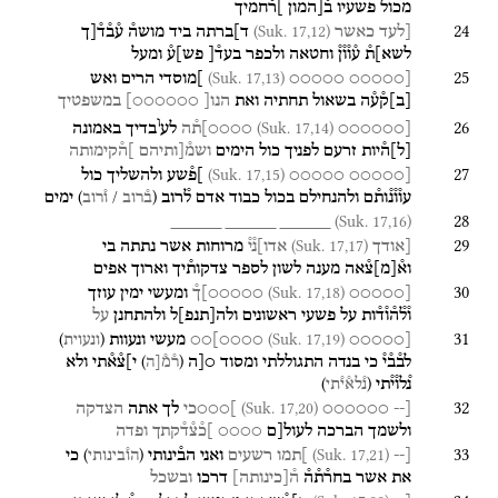
מכול
פשעיו
ב֯[המון
]ר֯חמיך
24
(Suk. 17,12)
[לעד
כאשר
ד]ברתה
ביד
מושה֯
ע֯ב֯ד֯[ך
לשא]ת֯
ע֯ו֯ו֯ן֯
וחטאה
ולכפר
בעד֯[
פש]ע֯
ומעל
25
(Suk. 17,13)
[○○○○○
○○○○○
]מוסדי
הרים
ואש
[
ב
]
ק֯ע֯ה
בשאול
תחתיה
ואת
הנו[
○○○○○○]
במשפטיך
ו
26
(Suk. 17,14)
[○○○○○○
○○○○]ת֯ה
לע
בדיך
באמונה
[
ל
]
ה֯יות
זרעם
לפניך
כול
הימים
ושמ֯[ותיהם
]ה֯קימותה
27
(Suk. 17,15)
[○○○○○
○○○○○
]פ֯שע
ולהשליך
כול
)
/
(
עו֯ו֯נ֯ות֯ם
ולהנחילם
בכול
כבוד
אדם
ל֯רוב
ימים
ב֯רוב
ו֯רוב
28
(Suk. 17,16)
_____
_____
_____
29
(Suk. 17,17)
[אודך
אדו]נ֯י֯
מרוחות
אשר
נתתה
בי
וא֯
[
מ
]
צ֯אה
מענה
לשון
לספר
צדקות֯יך
וארוך
אפים
30
(Suk. 17,18)
[○○○○○
○○○○○]ך֯
ומעשי
ימין
עוזך
ו֯ל֯ה֯ו֯ד֯ות
על
פשעי
ראשונים
ולה
[
תנפ
]
ל
ולהתחנן
על
31
)
(
(Suk. 17,19)
[○○○○○
○○○○]○○
מעשי
ונעוות
ונעוית
)
(
לב֯ב֯י֯
כי
בנדה
התגוללתי
ומסוד
○[ה
י]צ֯א֯תי
ולא
ר֯מ֯[ה
)
(
נ֯לו֯י֯תי
נ֯לא֯י֯תי
32
(Suk. 17,20)
[--
○○○○○○
]○○○כי
לך
אתה
הצדקה
ולשמך
הברכה
לעול[ם
○○○○
]כ֯צ֯ד֯קתך
ופדה
33
)
(
(Suk. 17,21)
[--
]תמו
רשעים
ואני
הב֯ינותי
כי
הו֯בינותי
את
אשר
בחר֯ת֯ה֯
ה֯
[
כינותה
]
דרכו
ובשכל