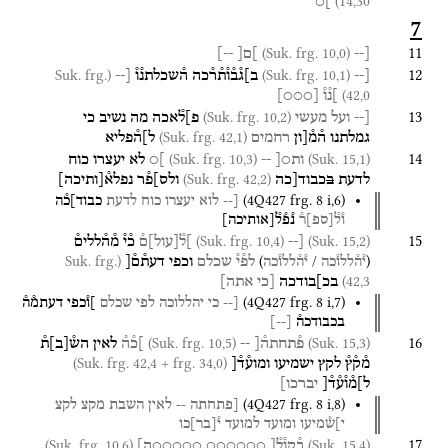
14,30)
]○
7
11
(Suk. frg. 10,0)
[--
]ם[
--]
12
(Suk. frg.
(Suk. frg. 10,1)
[--
ב]ג֯ב֯ו֯ת֯ר֯כה
ה֯שכלתנ֯ו֯
[--
42,0)
]נ֯ו֯
[
○○○
]
13
(Suk. frg. 10,2)
[--
ועל
מעשי
פ]ל֯אכה
מה
נשיב
כי
(Suk. frg. 42,1)
גמלתנו
ה֯מ֯[ון
רחמים
ל]ה֯פליא
14
(Suk. frg. 10,3)
(Suk. 15,1)
ות○[
--
]○
לא
יעצרו
כוח
(Suk. frg. 42,2)
לדעת
ב
כבוד[כה
ולס]פ֯ר
נפלא֯
[
ותיכה
]
(
4Q427
frg. 8 i
,
6
)
[--
לוא
יעצרו
כוח
לדעת
כבוד]כ֯ה
ו֯ל֯
[
ספ
]
ר֯
נ֯פ֯ל֯
[
אותיכה
]
15
(Suk. frg. 10,4)
(Suk. 15,2)
[--
]ל֯
[
עול
]
ם֯
כ֯י֯
מ֯ה֯ללים֯
(Suk. frg.
)
/
(
לפ֯י֯
שכלם
וכפי
דעת֯ם֯[
י֯ה֯ללו֯כה
י֯ה֯ללו֯כה
42,3)
בכ]בודכה
[כי
אתה]
(
4Q427
frg. 8 i
,
7
)
[--
כי
יהללוכה
לפי
שכלם
]ו֯כפי
דעתמ֯ה֯
בכבודכה֯
[
--
]
16
(Suk. frg. 10,5)
(Suk. 15,3)
פ֯תחתה֯[
--
]כ֯ה֯
לאין
הש֯
[
ב
]
ת֯
(Suk. frg. 42,4 + frg. 34,0)
מ֯ק֯ץ֯
לקץ
ישמיעו
ומוע֯ד֯[
ל]מ֯ו֯ע֯ד֯[
יברכו]
(
4Q427
frg. 8 i
,
8
)
[פתחתה
--
לאין
השבת
מקצ
לקצ
י]ש֯מיעו
ומועד
למועד
י֯
[
בר
]
כו
17
(Suk. frg. 10,6)
(Suk. 15,4)
ב֯קו֯ל֯[
○○○○○○
○○○○○ה]