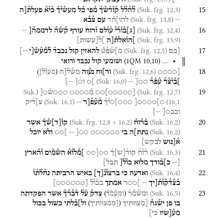
15
(Suk. frg. 12,3)
ל֯ה֯ל֯ל
ק֯ו֯ד֯ש֯ך֯
מ֯פי
כ֯ל
מעש֯י֯ך֯
כ֯י֯א֯
פעלת֯[ה
(Suk. frg. 13,8)
--
להו]ח֯ד
עם
צ֯ב֯א
16
(Suk. frg. 12,4)
[
ג
]
ב֯ו֯ר֯י֯
ע֯ו֯לם
ו֯רוח
עורף
ק֯ש֯ה֯
לדממה֯[
--
(Suk. frg. 13,9)
]הו֯אלת֯[ה
]ל֯
[
עשות
]
17
(Suk. frg. 12,5)
[בם
מ]ש֯פ֯ט֯
להאזין
קול
נכבד֯
ל֯מ֯ע֯ש֯[י
--]
(
1QM
10
,
10
)
…
ושומעי
קול
נכבד
ורואי
18
)
(
(Suk. frg. 12,6)
[○○○○
ור]וח
נע֯וה
מש֯ל֯[ה
מעו֯ל֯[
(Suk. 16,0)
]ב֯י֯צ֯ר֯
ע֯פ֯ר֯
○○[
--
]○
ו○[
--]
19
(Suk.
(Suk. frg. 12,7)
[
○○○○○
]
○○
מ֯○○○○
○○○ש֯○[
(Suk. 16,1)
16,1)
○]○○○○[
○○○]○י֯ך֯
מ֯ע֯פ֯[ר
--
צ]ד֯יק
וכב○[
--]
20
(Suk. frg. 12,8 + 16,2)
(Suk. 16,2)
ב֯ר֯וח֯
קו֯
[
ד
]
ש֯ך֯
אשר
(Suk. 16,2)
נתת]ה
בי
○○○○○○
○○[
--
]○○
ולא
יוכל
א֯[נוש
לבקש]
21
(Suk. 16,3)
ר֯ו֯ח֯
קוד֯
[
ש
]
ך֯
○○[○○
]מ֯לו֯א֯
הש֯מ֯ים
ו֯ה֯ארץ
[--
כ]ב֯ודך
מלוא
כו֯ל֯[
תבל]
22
(Suk. 16,4)
ואדעה
כי
ברצו֯נ֯
[
ך
]
באיש
הרביתה
נח֯ל֯ת֯ו֯
ב֯צ֯ד֯ק֯ו֯ת֯[יך
--
]○○ר
אמתך
בכ֯ו֯ל֯
[
○○○○○○
]
23
)
(
(Suk. 16,5)
ומש֯מ֯ר֯
צדק֯
ע֯ל֯
ד֯ב֯ר֯ך֯
אשר
הפקדתה
ומע֯מ֯ד֯
)
(
בו
פן
יש֯גה֯
[מצוותיך
ול]ב֯לתי
כשול
בכול
[ממצוותיך
מע֯[שיו
כי]