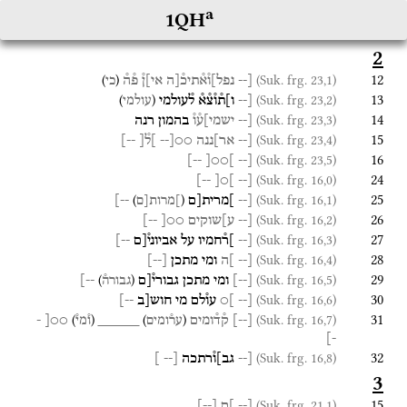
a
1QH
2
12
)
(
(Suk. frg. 23,1)
[--
נפל]ו֯א֯תיכ֯[ה
אי]ן֯
פ֯ה֯
כי
13
)
(
(Suk. frg. 23,2)
[--
ו]ת֯ו֯צ֯א֯
ל֯עולמי
עולמי
14
(Suk. frg. 23,3)
[--
ישמי]ע֯ו֯
בהמון
רנה
15
(Suk. frg. 23,4)
[--
אר]ננה
○○[--
]ל֯[
--]
16
(Suk. frg. 23,5)
--]
]○○[
[--
24
(Suk. frg. 16,0)
--]
]○[
[--
25
)
(
(Suk. frg. 16,1)
[--
]מרית[ם
--]
]מרות[ם
26
(Suk. frg. 16,2)
[--
ע]שוקים
○○[
--]
27
(Suk. frg. 16,3)
[--
]ר֯חמיו
על
אביוני֯[ם
--]
28
(Suk. frg. 16,4)
[--
]ה
ומי
מתכן
[
--
]
29
)
(
(Suk. frg. 16,5)
[
--
]
ומי
מתכן
גבורי֯[ם
--]
גבורה֯
30
(Suk. frg. 16,6)
[--
]○
עו֯לם
מי
חוש[ב
--]
31
)
(
)
(
(Suk. frg. 16,7)
[
--
]
ק֯ד֯ומים
_____
○○[
-
ער֯ומים
ו֯מי֯
-]
32
(Suk. frg. 16,8)
[--
גב]ו֯רתכה
[
--
]
3
15
(Suk. frg. 21,1)
[--
]ם
[
--
]