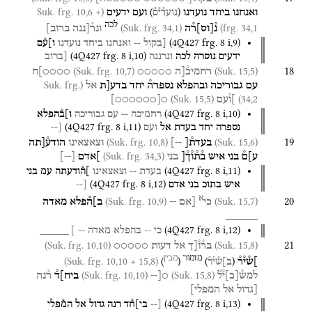
(Suk. frg. 10,6 +
)
(
ואנחנו
ביחד
נועדנו
ועם
ידעים
נועד֯י֯ם֯
לכה
(Suk. frg. 34,1)
frg. 34,1)
נ֯
[
וס
]
ר֯ה
ונר֯[ננה
ברוב]
(
4Q427
frg. 8 i
,
9
)
[בקול
--
ואנחנו
ביחד
נועדנו
ו]ע֯ם
(
4Q427
frg. 8 i
,
10
)
ידעים
נוסרה
לכה
ונרננה
[ברוב
18
(Suk. frg. 10,7)
(Suk. 15,5)
רחמיכ֯[ה
○○○○○
○○○○]ח
(Suk. frg.
עם
גבוריכה
ובהפלא
נספרה֯
יחד
בדע[ת
אל
(Suk. 15,5)
34,2)
]ו֯עם
○
[
○○○○○○
]
(
4Q427
frg. 8 i
,
10
)
רחמיכה
--
עם
גבוריכה
ו]ב֯הפלא
(
4Q427
frg. 8 i
,
11
)
נספרה
יחד
בעדת
אל
ועם
[--
19
(Suk. frg. 10,8)
(Suk. 15,6)
בעדת֯[
--]
וצאצאינו
הודע֯[תה
(Suk. frg. 34,3)
ע]ם֯
בני
איש
ב֯ת֯ו֯ך֯[
בני
]אדם
[
--
]
(
4Q427
frg. 8 i
,
11
)
בעדת
--
וצאצאינו
]ה֯ודעתה
עמ
בני
(
4Q427
frg. 8 i
,
12
)
איש
בתוכ
בני
אדם
[--
א
20
(Suk. frg. 10,9)
(Suk. 15,7)
כי
[אם
--
ב]ה֯פלא
מאדה
_____
(
4Q427
frg. 8 i
,
12
)
כי
--
בהפלא
מאדה
-- ]
_____
21
(Suk. frg. 10,10)
(Suk. 15,8)
בר֯ו֯[ך
אל
דעות
○○○○○
מזמור
מבין
(Suk. frg. 10,10 + 15,8)
)
(
)
(
]ש֯י֯ר֯
ב]ש֯י֯ר֯
(Suk. frg. 10,10)
(Suk. 15,8)
למש֯
[
כ
]
י֯ל֯
○[--
ביח]ד֯
ר֯נה
[גדול
אל
המפלי]
(
4Q427
frg. 8 i
,
13
)
[--
בי]ח֯ד
רנה
גדול
אל
המ֯פלי