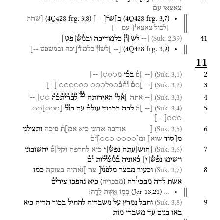
צאצאי
עם֯
(
4Q428
frg. 3
,
8
)
(
4Q428
frg. 3
,
7
)
ב]שר֯[
--]
[שחת
]לכול
צאצאי֯[
עם
--]
41
(Suk. 2,39)
[--
לש]ו֯ן֯
כלמודיכה
ובמ֯ש֯
[
פט
]
(
4Q428
frg. 3
,
9
)
[--
]לשו֯ן֯
כלמוד֯[יכה
ובמשפט
--]
11
2
(Suk. 3,1)
[--
]ם֯
בכ֯י
מ○○○[
--]
3
(Suk. 3,2)
[--
]○ם֯
ו֯ה֯ב֯○○ל○○○
○○○○○○
[
--
]
פ֯נ֯י֯
4
(Suk. 3,3)
[--
אתה
]א֯לי֯
האירותה
ל֯ב֯ר֯י֯ת֯כ֯ה֯
○○[
--]
5
(Suk. 3,4)
[--
]ה֯
לכה
בכבוד
עולם֯
עם
כו֯ל֯
[
○○○
]
○○
--]
○○○[
6
(Suk. 3,5)
[_____
אודכה
אדוני
כיא
אמ]ת֯
פיכה
ותצילני
מ[סוד
שוא]
ומ[○○○○
○○○]י֯ם֯
7
(Suk. 3,6)
[
הוש
]
עתה
נפש֯[י
כיא
לחרפה
וקל]ס֯
יחשובוני
וישימו
נפ֯ש֯
[
י
]
כ֯אוניה
ב֯מ֯צ֯ו֯ל֯ות
י֯ם֯
8
(Suk. 3,7)
וכעיר
מבצר
מלפ֯נ֯י֯[
צר
]ו֯א֯היה
בצוקה
כמו
!
)
(
אשת
לדה
מבכי
רה
כיא
נהפכו
צירי֯ם֯
מבכריה
(
Jer
13
,
21
)
…
כְּמ֖וֹ
אֵ֥שֶׁת
לֵדָֽה׃
9
(Suk. 3,8)
וחבל
נמרץ
על
משבריה
להחיל
בכור
הריה
כיא
באו
בנים
עד
משברי
מות