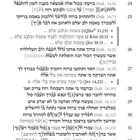
24
(Suk. 16,6)
בדעתי
בכול
אלה
א֯מצא֯ה
מענה
לשון
להת֯נ֯פ֯ל֯
ול֯ה֯ת֯
[
חנ
]
ן֯[
תמיד]
ע֯ל
פשעי
ולבקש
רוח
ב֯י֯נ֯
[
ה
]
25
(Suk. 16,7)
ולהתחזק
ברוח
ק֯ו֯ד֯ש֯ך֯
ו֯לד֯בוק
באמת
בריתך
ו֯לעובדך
באמת
ולב
שלם
ולאהוב
את
ד֯ב֯ר֯
פ֯
[
יך
]
a
(
1QIsa
31
,
23
)
באמת
ובלבב
שלם
…
(
2 Kön
20
,
3
)
אֲשֶׁ֧ר
הִתְהַלַּ֣כְתִּי
לְפָנֶ֗יךָ
בֶּֽאֱמֶת֙
וּבְלֵבָ֣ב
שָׁלֵ֔ם
…
(
Jes
38
,
3
)
…
בֶּֽאֱמֶת֙
וּבְלֵ֣ב
שָׁלֵ֔ם
…
26
(Suk. 16,8)
ברוך
אתה
אדוני
ג֯ד֯ו֯ל֯
ה֯ע֯צ֯ה֯
ור֯ב֯
העלילליה
אשר
מעשיך
הכול
הנה
הואלתה
לעש֯ו֯ת֯
○○○
[
○○
]
)
(
ב֯י֯ר֯
[
וב
]
27
(Suk. 16,9)
חסד
ותחונני
ברוח
רחמיך
וב֯ע֯ב֯ור֯
כבודך
לך
אתה
הצדקה
כי
אתה
עשיתה
את
כו֯ל֯
א֯ל֯ה֯
(
Jer
14
,
22
)
…
כִּֽי־
אַתָּ֥ה
עָשִׂ֖יתָ
אֶת־
כָּל־
אֵֽלֶּה׃
פ
28
(Suk. 16,10)
ובדעתי
כי
אתה
רשמתה֯
רוח
צדיק
ואני
בחרתי
להבר
כפי
כרצו
[
נ
]
ך֯
ונפש
ע֯ב֯דך
תע֯ב֯ה
כול
29
(Suk. 16,11)
מעשה
עולה
ואדעה
כי֯
לא
יצדק
איש
מבלעדיך
ואחלה
פניך
ברוח
אשר
נת֯תה֯
ב֯י֯
להשלים
30
(Suk. 16,12)
ח֯ס֯ד֯יך
עם
עבד֯ך֯
ל֯
[
עו
]
ל֯ם֯
לטהרני֯
ברוח
קודשך
ולהגישני
ברצונך
כגדול
חסדיך
[
א
]
ש֯ר֯
ע֯שויתה֯
31
(Suk. 16,13)
עמדי
ו֯ל֯
[
ה
]
ע֯מ֯[יד
פעמי
ב]כ֯ול֯
מ֯ע֯מד֯
רצ֯ו֯
[
נך
]
אשר
בח
[
ר
]
ת֯ה֯
לאוהביך
ולשומרי
מ֯צ֯ו֯ו֯תי֯[ך
להתיצב]