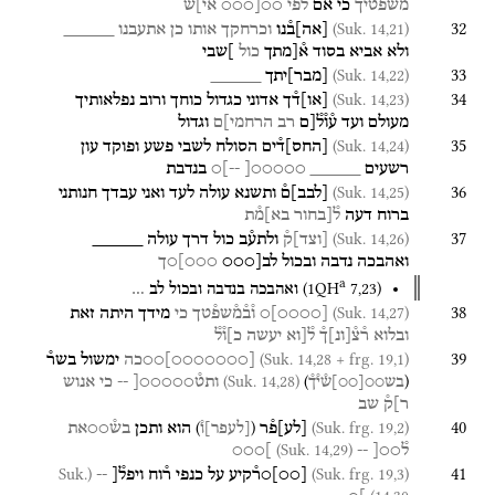
משפטיך
כי
אם
לפי֯
○○[○○○
אי]ש
32
(Suk. 14,21)
[
אה
]
ב֯נו
וכרחקך
אותו
כן
אתעבנו
_____
ולא
אביא
בסוד
א֯[מתך
כול
]שבי
33
(Suk. 14,22)
[
מבר
]
יתך
_____
34
(Suk. 14,23)
[
או
]
ד֯ך
אדוני
כגדול
כוחך
ורוב
נפלאותיך
מעולם
ועד
ע֯ו֯ל֯[ם
רב
הרחמי]ם
וגדול
35
(Suk. 14,24)
[
החס
]
ד֯ים
הסולח
לשבי
פשע
ופוקד
עון
רשעים
_____
○○○○○[
--]○
בנדבת
36
(Suk. 14,25)
[
לבב
]
ם֯
ותשנא
עולה
לעד
ואני
עבדך
חנותני
ברוח
דעה
ל֯[בחור
בא]מ֯ת
37
(Suk. 14,26)
[
וצד
]
ק֯
ולתע֯ב
כול
דרך
עולה
_____
ואהבכה
נדבה
ובכול
לב[○○○
○○○]○ך
a
(
1QH
7
,
23
)
ואהבכה
בנדבה
ובכול
לב
…
38
(Suk. 14,27)
[
○○○○
]
○
ו֯ב֯מ֯שפ֯טך
כי
מידך
היתה
זאת
ובלוא
ר֯צ֯
[
ונ
]
ך֯
ל֯[וא
יעשה
כ]ו֯ל֯
39
(Suk. 14,28 + frg. 19,1)
[
○○○○○○○
]
○○כה
ימשול
בשר֯
(Suk. 14,28)
)
(
ותט֯○○○○○[
--
כי
אנוש
בש○○
[
○○
]
ש֯י֯ך֯
ר]ק֯
שב
40
)
(
(Suk. frg. 19,2)
[
לע
]
פ֯ר
הוא
ותכן
בש֯○○את
[
לעפר
]
ו֯
(Suk. 14,29)
ל֯○○[
--
]○○○
41
(Suk.
(Suk. frg. 19,3)
[
○○
]
○ר֯קיע
על
כנפי
ר֯וח
ויפל֯[
--