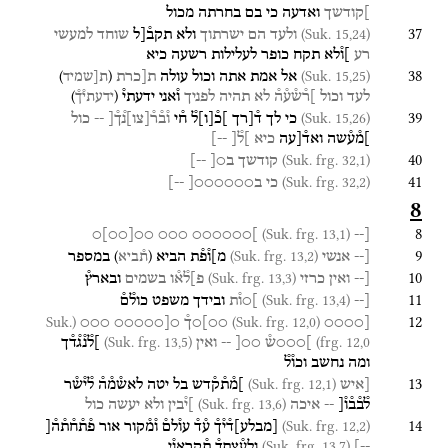
]קודשך
ואדעה
כי
בם
בחרתה
מכול
37
(Suk. 15,24)
ולעד
הם
ישרתוך
ולא
תקב֯[ל
שוחד
למעשי
רע
]ו֯לא
תקח
כופר
לעלילות
רשעה
כיא
38
)
(
(Suk. 15,25)
אל
אמת
אתה
וכול
עולה
ת[כרת
ת[שמיד
)
(
לעד
וכול
]ר֯ש֯ע֯ה֯
לא
תהיה
לפניך
ו֯אני
ידעתי֯
ידעתי֯ך֯
39
(Suk. 15,26)
כי
לך
ד֯[רך
]כ֯
[
ו
]
ל֯
ח֯י
ו֯ב֯ר֯
[
צו
]
נ֯ך֯[
--
כול
]מ֯ע֯שה
ואד֯[עה
כיא
]ל֯[
--]
40
(Suk. frg. 32,1)
קודשך
ב○[
--]
41
(Suk. frg. 32,2)
כי
ב○○○○○○[
--]
8
8
(Suk. frg. 13,1)
○
]
○○
[
○○
○○○
]○○○○○○
[--
9
)
(
(Suk. frg. 13,2)
[--
אנשי
מ]ו֯פ֯ת
הביא
במספר
ת֯ביא
10
(Suk. frg. 13,3)
[--
ואין
כרזי
פ]ל֯א֯ו
בשמים
ובארץ֯
11
(Suk. frg. 13,4)
[--
]○ו֯ת
ובידך
משפט
כול֯ם֯
12
(Suk.
(Suk. frg. 12,0)
[○○○○
○○]○ך֯
○[○○○○○
○○○
(Suk. frg. 13,5)
frg. 12,0)
]○○○ש֯
○○[
--
ואין
]ל֯נ֯ג֯ד֯ך
ומה
נחשב
וכו֯ל֯
13
(Suk. frg. 12,1)
[איש
]מ֯ת֯ק֯דש
בל
יטה
לאש֯מ֯ה֯
ל֯י֯ש֯ר
(Suk. frg. 13,6)
ל֯ב֯ב֯ו֯[
--
איכה
]י֯בין
ולא
יעשה
כול
14
(Suk. frg. 12,2)
[
מבלע
]
ד֯י֯ך֯
ע֯ד֯
עו֯לם֯
ו֯מ֯קור
אור
פ֯ת֯ח֯ת֯ה֯[
(Suk. frg. 13,7)
--]
ולע֯צתך֯
ת֯קראנ֯י