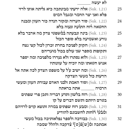
לא
יעשה
_____
23
(Suk. 1,21)
אלה
ידעתי
מבינתכה
כיא
גליתה
אוזני
לרזי
פלא
ואני
יצר
החמר
ומגבל
המים
24
(Suk. 1,22)
סוד
הערוה
ומקור
הנדה
כור
העוון
ומבנה
החטאה
ר֯וח
התו֯עה
ונעוה
בלא
25
(Suk. 1,23)
בינה
ונבעתה
ב֯מ֯שפטי
צדק
מה
אדבר
בלא
נודע
ואשמיעה
בלא
סופר
הכול
26
(Suk. 1,24)
חקוק
לפניכה
בחרת
זכרון
לכול
קצי
נצח
ותקופות
מספר
שני
עולם
בכול
מועדיהם
27
(Suk. 1,25)
ולוא
נסתרו
ולא
נעדרו
מלפניכה
ומה
יספר
אנוש
חטאתו
ומה
יוכיח
על
עוונותיו
ו
28
(Suk. 1,26)
ומה
ישיב
ע
ל
על
משפט
הצדק
לכה
אתה
אל
הדעות
כול
מעשי
הצדקה
29
(Suk. 1,27)
וסוד
האמת
ולבני
האדם
עבודת
העוון
ומעשי
הרמיה
_____
אתה
בראתה
30
(Suk. 1,28)
רוח
בלשון
ותדע
דבריה
ותכן
פרי
שפתים
בטרם
היותם
ותשם
דברים
על
קו
31
(Suk. 1,29)
ומבע
רוח
שפתים
במדה
ותוצא
קוים
לרזיהם
ומ֯ב֯ע֯י֯
ר֯ו֯חות
לחשבונם
להודיע
32
(Suk. 1,30)
כבודכה
ולספר
נפלאותיכה
בכול
מעשי
אמתכה
ומ֯
[
ש
]
פ֯
[
ט
]
י֯
צ֯דקכה
ולהלל
שמכה