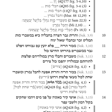
(
4Q177
frg. 5-6
,
10
)
]ץ
…
(
4Q85
frg. 3-4 i
,
5
)
חבלי
מות
…
(
11Q7
frg. 8
,
12
)
חבלי
מות
…
(
Mur. 88
12
,
29
)
וחבל
נמרץ
…
(
2 Sam
22
,
5
)
מִשְׁבְּרֵי־
מָ֑וֶת
נַחֲלֵ֥י
בְלִיַּ֖עַל
יְבַעֲתֻֽנִי׃
(
Mi
2
,
10
)
…
וְחֶ֥בֶל
נִמְרָֽץ׃
(
Ps
18
,
5
)
חֶבְלֵי־
מָ֑וֶת
וְֽנַחֲלֵ֖י
בְלִיַּ֣עַל
יְבַֽעֲתֽוּנִי׃
10
(Suk. 3,9)
והרית
גבר
הצרה
בחבליה
כיא
במשברי
מות
תמליט
זכר
ובחבלי
שאול
יגיח
11
(Suk. 3,10)
מכור
הריה
__
פלא
יועץ
עם
גבורתו
ויפלט
גבר
ממשברים
בהריתו
החישו
כול
12
(Suk. 3,11)
משברים
וחבלי
מרץ
במולדיהם
ופלצות
להורותם
ובמולדיו
יהפכו
כול
צירים
(
4Q428
frg. 4
,
1
)
[
צירים
]
13
(Suk. 3,12)
בכור
הריה
והרית
אפעה
לחבל
נמרץ
ומשברי
)
(
שחת
לכול
מעשי
פלצות
וירועו
ויריעו
(
4Q428
frg. 4
,
1
)
ב֯כ֯ו֯ר֯
הר֯יה
[
בכור
הריה
והרית
אפעה
(
4Q428
frg. 4
,
2
)
לחבל
נמרץ]
[
ומש
]
ב֯רי
שחת
לכול[
מעשי
פלצות
ויריעו
14
(Suk. 3,13)
אושי
קיר
כאוניה
על
פני
מים
ויהמו
שחקים
בקול
המון
ויו֯שבי
עפר
(
4Q428
frg. 4
,
2
)
אושי
קיר
כאוניה]