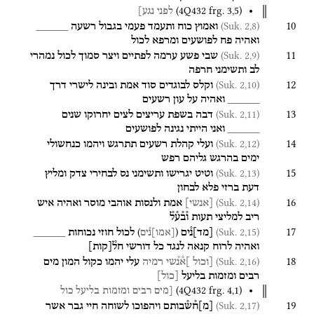
(
4Q432
frg. 3
,
5
)
לפני
נגע]
10
(Suk. 2,8)
ואמוץ
כוח
ותעמד
פעמי
בגבול
רשעה
_____
ואהיה
פח
לפושעים
ומרפא
לכול
11
(Suk. 2,9)
שבי
פשע
ערמה
לפתיים
ויצר
סמוך
לכול
נמהרי
לב
ותשימני
חרפה
12
(Suk. 2,10)
וקלס
לבוגדים
סוד
אמת
ובינה
לישרי
דרך
_____
ואהיה
על
עון
רשעים
13
(Suk. 2,11)
דבה
בשפת
עריצים
לצים
יחרוקו
שנים
_____
ואני
הייתי
נגינה
לפושעים
14
(Suk. 2,12)
ועלי
קהלת
רשעים
תתרגש
ויהמו
כנחשולי
ימים
בהרגש
גליהם
רפש
15
(Suk. 2,13)
וטיט
יגרישו
ותשימני
נס
לבחירי
צדק
ומליץ
דעת
ברזי
פלא
לבחון
16
(Suk. 2,14)
[
אנשי
]
אמת
ולנסות
אוהבי
מוסר
ואהיה
איש
ריב
למליצי
תעות
ו֯ב֯ע֯ל֯
17
)
(
(Suk. 2,15)
[
מד
]
נ֯ים
לכול
חוזי
נכוחות
_____
[
אמו
]
נ֯ים
ואהיה
לרוח
קנאה
לנגד
כל
דורשי
חל֯
[
קות
]
18
(Suk. 2,16)
[וכול
]א֯נ֯שי
רמיה
עלי
יהמו
כקול
המון
מים
רבים
ומזמות
בליעל
[
כול
]
(
4Q432
frg. 4
,
1
)
[מים
רבים
ומזמות
בליעל
כול
19
(Suk. 2,17)
[
מ
]
ח֯ש֯בותם
ויהפוכו
לשוחה
חיי
גבר
אשר