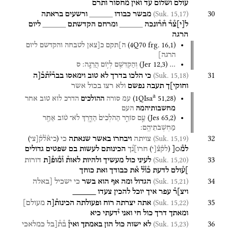
עולם
ושלום
עד
ואין
מחסור
ותרם
30
(Suk. 15,17)
מבשר
כבודו
_____
ורשעים
בראתה
ל
[
י
]
צ֯ר֯
ח֯ר֯ונכה
_____
ומרחם
הקדשתם
_____
ליום
הרגה
(
4Q70
frg. 16
,
1
)
ה]תקם
כ[צאן
לטבחה
והקדשם
ליום
הרגה]
(
Jer
12
,
3
)
…
וְהַקְדִּשֵׁ֖ם
לְי֥וֹם
הֲרֵגָֽה׃
ס
31
(Suk. 15,18)
כי
הלכו
בדרך
לא
טוב
וימאסו
בבר֯י֯ת֯כ֯[ה
וחוקי]ך
תעבה
נפשם
ולא
רצו
בכול
אשר
a
(
1QIsa
51
,
28
)
עמ
סורה
ההולכים
הדרכ
לוא
טוב
אחר
מחשבותיהמה
העם
(
Jes
65
,
2
)
עַ֣ם
סוֹרֵ֑ר
הַהֹלְכִים֙
הַדֶּ֣רֶךְ
לֹא־
ט֔וֹב
אַחַ֖ר
מַחְשְׁבֹתֵיהֶֽם׃
32
)
(
(Suk. 15,19)
צויתה
ויבחרו
באשר
שנאתה
כי
כיא֯ל֯ק֯[צי
)
(
למ֯○[
חרו]נ֯ך
הכינותם
לעשות
בם
שפטים
גדולים
לק֯צ֯[י
33
(Suk. 15,20)
לעיני
כול
מעשיך
ולהיות
לאות֯
ו֯מ֯ופ֯[ת
דורות
]ע֯ולם
לדעת
כ֯ו֯ל֯
א֯ת
כבודך
ואת
כוחך
34
(Suk. 15,21)
הגדול
ומה
אף
הוא
בשר
כי
ישכיל
[באלה
ויצ]ר֯
עפר
איך
יוכל
להכין
צעדו
_____
35
(Suk. 15,22)
אתה
יצרתה
רוח
ופעולתה
הכינות֯[ה
מעולם]
ומאתך
דרך
כול
חי
ואני
י֯דעתי
כיא
36
(Suk. 15,23)
לא
ישוה
כול
הון
באמתך
ואין֯
ב֯ת֯[בל
כמלאכי