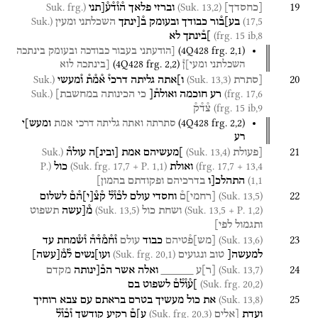
19
(Suk. frg.
(Suk. 13,2)
[
כחסדך
]
וברזי
פלאך
ה֯ו֯ד֯ע֯[תני
(Suk.
17,5)
בע]ב֯ור
כבודך
ובעומק
ב֯[ינתך
השכלתני
ומעין
frg. 15 ib,8)
]ב֯ינתך
לא
(
4Q428
frg. 2
,
1
)
[הודעתני
בעבור
כבודכה
ובעומק
בינתכה
(
4Q428
frg. 2
,
2
)
השכלתני
ומעי]ן֯
[בינתכה
לוא
20
(Suk.
(Suk. 13,3)
[סתרת
ו]אתה
גליתה
דרכי֯
א֯מ֯ת֯
ו֯מעשי
(Suk.
frg. 17,6)
רע
חוכמה
ואולת֯[
כי
הכינותה
במחשבת]
frg. 15 ib,9)
צ֯ד֯ק֯
(
4Q428
frg. 2
,
2
)
סתרתה
ואתה
גליתה
דרכי
אמת
ומעש]י
רע
21
(Suk.
(Suk. 13,4)
[פעולת
]מעשיהם
אמת
[
ובינ
]
ה
עולה֯
(P.
(Suk. frg. 17,7 + P. 1,1)
frg. 17,7 + 13,4)
ואולת
כול
1,1)
התהלכ[ו
בדרכיהם
ופקודתם
בהמון]
22
(Suk. 13,5)
[
רחמי
]
ם֯
וחסדי
עולם
לכ֯ו֯ל֯
ק֯צ֯
[
י
]
ה֯ם֯
לשלום
(Suk. 13,5)
(Suk. 13,5 + P. 1,2)
ושחת
כול
מ֯[עשה
תשפוט
ותגמול
לפי]
23
(Suk. 13,6)
[
מש
]
פ֯טיהם
כבוד
עולם
ו֯ח֯מ֯ד֯ה֯
ו֯ש֯מחת
עד
(Suk. frg. 20,1)
למעשה[
טוב
ונגועים
ועו]נשים
ל֯מ֯
[
עשה
]
24
(Suk. 13,7)
[
ר
]
ע
_____
ואלה
אשר
הכ֯[ינותה
מקדם
(Suk. frg. 20,2)
]ע֯ו֯ל֯ם֯
לשפוט
בם
25
(Suk. 13,8)
את
כול
מעשיך
בטרם
בראתם
עם
צבא
רוחיך
(Suk. frg. 20,3)
ועדת
[אלים
ע]ם֯
רקיע
קודשך
ו֯כ֯ו֯ל֯