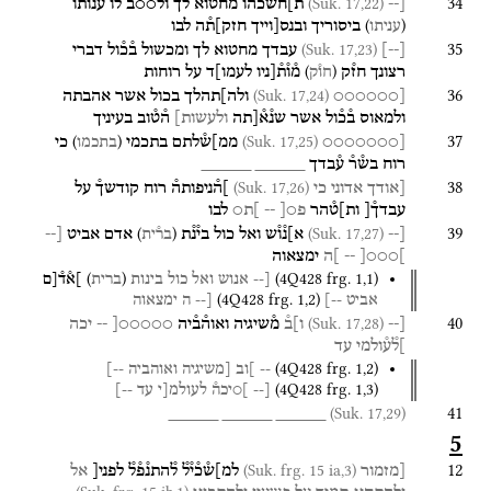
34
(Suk. 17,22)
[--
ת]ח֯שכהו
מחטוא
לך
ול○○ב֯
לו
ענותו
)
(
ביסוריך
ובנס[וייך
חזק]ת֯ה
לבו
עניתו
35
(Suk. 17,23)
[
--
]
עבדך
מחטוא
לך
ומכשול
ב֯כ֯ול
דברי
)
(
רצונך
חז֯ק
מ֯ו֯ת֯[ניו
לעמו]ד
על
רוחות
חו֯ק
36
(Suk. 17,24)
[○○○○○○
ולה]תהלך
בכול
אשר
אהבתה
ולמאוס
ב֯כ֯ול
אשר
שנ֯א֯[תה
ולעשות]
ה֯ט֯וב
בעיניך
37
)
(
(Suk. 17,25)
[○○○○○○○
ממ]ש֯לתם
בתכמי
כי
בתכמו
רוח
בש֯ר֯
ע֯בדך
_____
_____
38
(Suk. 17,26)
[אודך
אדוני
כי
]ה֯ניפותה֯
רוח
קודשך֯
על
עבדך֯[
ות]ט֯הר
פ○[
--
]ת○
לבו
39
)
(
(Suk. 17,27)
[--
א]נ֯ו֯ש
ואל
כול
בי֯נ֯ת
אדם
אביט
[--
בר֯ית
]○○○[
--
]ה
ימצאוה
)
(
(
4Q428
frg. 1
,
1
)
[--
אנוש
ואל
כול
בינות
ברית
]א֯ד֯[ם
(
4Q428
frg. 1
,
2
)
אביט
--]
[--
ה
ימצאוה
40
(Suk. 17,28)
[--
ו]ב֯
מ֯שיגיה
ואוה֯ב֯יה
○○○○○[
--
יכה
]ל֯ע֯ולמי
עד
(
4Q428
frg. 1
,
2
)
--
]וב
[משיגיה
ואוהביה
--]
(
4Q428
frg. 1
,
3
)
[--
]○יכה֯
לעולמ[י
עד
--]
41
(Suk. 17,29)
_____
_____
_____
5
12
(Suk. frg. 15 ia,3)
[מזמור
למ]ש֯כ֯י֯ל֯
ל֯התנ֯פ֯ל֯
לפני[
אל