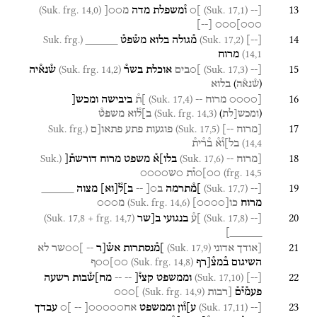
13
(Suk. frg. 14,0)
(Suk. 17,1)
[--
]○
ו֯משפלת
מדה
מ○○[
]
--
[
○○○]○○○
14
(Suk. frg.
(Suk. 17,2)
[
--
]
מ֯גולה
בלוא
מש֯פט֯
_____
14,1)
מרוח
15
(Suk. frg. 14,2)
(Suk. 17,3)
[--
]○בים
אוכלת
בשר֯
ש֯נא֯יה
)
(
בלוא
ש֯נא֯ה
16
(Suk. 17,4)
[○○○○
מרוח
--
]ת֯
ביבישה
ומכש[
(Suk. frg. 14,3)
)
(
ב]ל֯וא
משפט֯
ומכש[לת
17
(Suk. frg.
(Suk. 17,5)
[מרוח
--]
פוגעות
פתע
פתאו[ם
14,4)
בל]ו֯א֯
ב֯ר֯ית֯
18
(Suk.
(Suk. 17,6)
[מרוח
--
בלו]א֯
משפט
מרוח
דורשת֯[
frg. 14,5)
○○]○ו֯ת
○ש○○○○
19
(Suk. 17,7)
[--
]מ֯תרמה
ב○[
--
ב]ל֯
[
וא
]
מצוה
_____
(Suk. frg. 14,6)
מרוח
כו
[
○○○○
]
מ○○○
20
(Suk. 17,8 + frg. 14,7)
(Suk. 17,8)
[--
]ע֯
בנגועי
ב[שר
_____]
21
(Suk. 17,9)
[אודך
אדוני
]מ֯נסתרות
אש֯[ר
--
]○○שר
לא
(Suk. frg. 14,8)
השיגום
ב֯מצ֯[רף
○○]○○ף
22
(Suk. 17,10)
[
--
]
וממשפט
קצי֯[
--
--
מח]ש֯בות
רשעה
(Suk. frg. 14,9)
פעמ֯י֯ם֯
[רבות
]○○○
23
(Suk. 17,11)
[--
ע]ו֯ון
וממשפט
אח○○○○○[
--
]○
עבדך