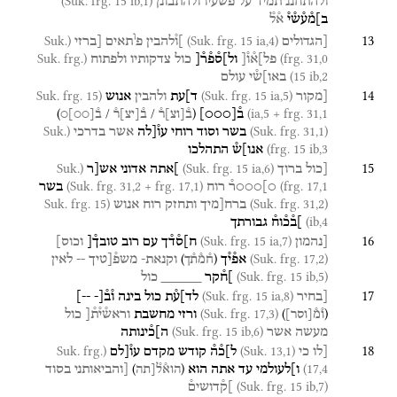
(Suk. frg. 15 ib,1)
ולהתחננ
תמיד
על
פשעיו
ולהתבונן
ב]מ֯ע֯ש֯י֯
א֯ל֯
ו
13
(Suk.
(Suk. frg. 15 ia,4)
[הגדולים
]ו֯להבין
פ
תאים
[ברזי
(Suk. frg.
frg. 31,0)
פל]א֯ו֯[
ול]ס֯פ֯ר֯[
כול
צדקותיו
ולפתוח
15 ib,2)
באו]ש֯י
עולם
14
(Suk. frg. 15
(Suk. frg. 15 ia,5)
[מקור
ד]עת
ולהבין
אנוש
)
/
/
(
ia,5 + frg. 31,1)
ב֯
[
○○○
]
ב֯
[
וצ
]
ר֯
ב֯
[
יצ
]
ר֯
ב֯
[
○○
]
○
(Suk.
(Suk. frg. 31,1)
בשר
וסוד
רוחי
עו֯[לה
אשר
בדרכי
frg. 15 ib,3)
אנו]ש֯
התהלכו
15
(Suk.
(Suk. frg. 15 ia,6)
[כול
ברוך
]אתה
אדוני
אש[ר
(Suk. frg. 31,2 + frg. 17,1)
frg. 17,1)
○]○○○ר֯
רוח
בשר
(Suk. frg. 15
(Suk. frg. 31,2)
ברח[מיך
ותחזק
רוח
אנוש
ib,4)
]ב֯כ֯וח֯
גבורתך
16
(Suk. frg. 15 ia,7)
[נהמון
ח]ס֯ד֯ך
עם
רוב
טובך֯[
וכוס]
)
(
(Suk. frg. 17,2)
אפ֯י֯ך
וקנאת-
משפ֯[טיך
--
לאין
ח֯מ֯ת֯ך
(Suk. frg. 15 ib,5)
]ח֯קר
_____
כול
17
(Suk. frg. 15 ia,8)
[בחיר
לד]ע֯ת
כול
בינה
ו֯ב֯
[
- --
]
(Suk. frg. 17,3)
)
(
ורזי
מחשבת
וראש֯י֯ת֯[
כול
ו֯מ֯
[
וסר
]
(Suk. frg. 15 ib,6)
מעשה
אשר
ה]כ֯ינותה
18
(Suk. frg.
(Suk. 13,1)
[לו
כי
ל]כ֯ה֯
קודש
מקדם
עו֯[לם
)
(
17,4)
ו]לעולמי
עד
אתה
הוא
[והביאותני
בסוד
הוא֯ל֯[תה
(Suk. frg. 15 ib,7)
]ק֯דושים֯