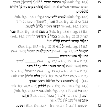
15
)
(
(Suk. frg. 18,4)
ע֯וני
וברורי
מצרף
ר֯ה֯ו֯מ[י
אורך
רחומ[י
)
(
(Suk. 14,4)
אפים
ומנוחמי
אבלים
]מ֯ת֯אפקים
עד
ק֯ץ֯
לע֯ת֯
מ֯ש֯פ֯טיכה
16
(Suk. frg. 18,5 + frg.
(Suk. frg. 18,5)
ו֯צ֯ופים
ל֯י֯שועתך
)
(
(Suk. frg. 22,1)
22,1)
כ֯י֯
א֯תה֯[
הכינותה
רוחי
ו֯אתה֯[
(Suk. 14,5)
עולם]
וחזקתה
חוקיך
ב֯י֯ד֯ם֯
לעשות
17
(Suk. frg. 18,6)
(Suk. frg. 18,6 + frg. 15 ii,6)
מ֯שפ֯ט
תבל
(Suk. 14,6)
(Suk. frg. 22,2)
ולנחול
בכול
צ֯[דקותיך
ולהיות
בס]ו֯ד֯
קודש
לדורות
ע֯ו֯ל֯ם֯
וכול
18
(Suk. frg. 18,7 + frg. 22,3)
(Suk. frg. 15 ii,7)
מ֯ע֯שי
(Suk. 14,7)
(Suk. frg. 22,3)
מעשיה֯ם
עם
תענו֯[גות
תגמול
להאי]ר֯
אנשי
חזונכה
_____
19
(Suk. frg. 22,4 + frg. 15 ii,8 + P. 2,1)
_____
[ברוך
(Suk. 14,8)
אתה
]אדוני
הנותן
בלב
עבד֯ך֯
בינה
20
(Suk. frg.
(Suk. frg. 15 ii,9 + frg. 44,1 + P. 2,2)
להשכיל
(Suk.
(Suk. frg. 22,5)
22,5 + P. 2,2)
בכול֯
אלה
ולהת֯[בונן
14,9)
--]○
ולהתאפק
על
עליל֯ו֯ת֯
רשע
ולברך
21
(Suk. frg. 44,2 + P.
(Suk. frg. 15 ii,10 + frg. 44,2)
ב֯צ֯ד֯ק
(Suk. frg. 22,6)
(Suk. frg. 22,6 + P. 2,3)
2,3)
כול
בוחרי
(Suk. 14,10)
)
(
רצונ֯ך֯[
ולהתהלך
בכול
א]ש֯ר
לבחור
אהבתה
ולתעב
א֯ת֯
כ֯ו֯ל֯
אשר
22
(Suk. frg. 22,7 + frg. 44,3 + P. 2,4)
[
שנאתה
]
ותשכל