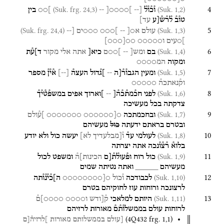
4
(Suk. frg. 24,3)
(Suk. 1,2)
ו֯כ֯ו֯ל֯
[--
]○○○○[
--
]○○
בין
טו֯ב֯
ל֯ר֯ש֯[ע
עד]
5
(Suk. frg. 24,4)
(Suk. 1,3)
עולם
א○[
--
]○○○
○○○ים
[--
]○עים
ו○○○○○
○○
[
○○○
]
6
(Suk. 1,4)
בם
ומש[
--
]○○ם
כיא[
אתה
אלי
מקור
ד]ע֯ת
ומקוה
המ○○○○
7
(Suk. 1,5)
ומעין
הגבו֯ר֯[ה
--
]ג֯דול
העצה֯
[
--
]
א֯י֯ן֯
מספר
וק֯נאתכה֯
○○○○○
8
(Suk. 1,6)
לפני
חכ֯מת֯כ֯ה֯[
--
]וארוך
אפים
במשפ֯ט֯י֯ך֯
צדקתה
בכל
מעשיכה
9
(Suk. 1,7)
ובחכמתכה
○[○○○○○○
○○○○○○○
]ע֯ולם
ובטרם
בראתם
ידעתה
כול
מעשיהם
10
(Suk. 1,8)
לעולמי
עד֯
ו֯[מבלעדיך
לא]
יעשה
כול
ולא
יודע
בלוא֯
ר֯צ֯ו֯נכה
אתה
יצרתה
11
(Suk. 1,9)
כול
רוח
ופ֯עול֯ת֯[ם
הכינות]ה֯
ומשפט
לכול
מעשיהם
_____
ואתה
נטיתה
שמים
12
(Suk. 1,10)
לכבודכה
ו֯כול
○[○○○○○○○○
ה]כ֯י֯נ֯ו֯תה
לרצונכה
ורוחות
עוז
לחוקיהם
בטרם
13
(Suk. 1,11)
היותם
למלאכי
ק֯[ודש
ו○○○○
○○○○]ם֯
לרוחות
עולם
בממשלו֯ת֯ם֯
מאורות
לרזיהם
(
4Q432
frg. 1
,
1
)
[עולם
בממשלותם
מאורות
]לרזיה֯[ם