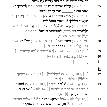
תפארנו
ותמש֯י֯ל֯נ֯[ו
ב]ר֯וב
עדנים
עם
שלום
35
(Suk. 13,18)
עולם
ואורך
ימים
כי
[אמת
אתה
]ו֯דברך
לא
ישוב
אחור
_____
ואני
עבדך
ידעתי
36
(Suk. 13,19)
ברוח
אשר
נתתה
בי[
כי
אמת
פיך
]וצדק
כול
מעשיך
ודב֯ר֯ך֯
ל֯א֯
ישוב
אחו֯ר֯
ו֯כ֯ו֯ל֯
37
)
(
(Suk. 13,20)
קציך
מת֯ו֯מ֯מ֯
[
ים
]
ל֯[אד
לקדושיך
מועד֯
[
ים
]
)
(
ס]ד֯ורים
לחפציהם
ואדעה֯
[כי
○○○
וב]ר֯ורים
○]ל֯[○○○○
○○○○○]
38
(Suk.
(Suk. frg. 33,1)
(Suk. 13,21)
ורשע
ש○[
--
צד]י֯ק֯
13,21 + frg. 33,1)
להתבונן
[
ב--
]
39
(Suk. frg. 33,2)
[--
עם
צ]ב֯א֯
רוחיך
וצ֯[בא
קדושיך
--]
40
(Suk. frg. 33,3)
[--
]○ה
ל[
--]
41
--]
--
--
[--
6
12
(Suk. 14,1)
(Suk. frg. 18,1)
[
--
]
ת֯עוד֯ו֯ת֯ם֯[
--]
בעמך
)
(
והי֯ה֯ז֯י֯נ֯[ו
--
כ]בוד
והי֯ה֯
13
(Suk. frg. 18,2)
(Suk. frg. 18,2)
ו֯א֯[תה
גליתה]
א֯וזננו
(Suk. 14,2)
ל֯[רזי
פלא
ותבחר
בנו
להיות]
א֯נשי
אמת
וב֯ח֯י֯ר֯י֯
צ[דק
ד]ו֯
[
רש
]
י֯
14
(Suk. frg. 18,3)
ש֯כ֯ל
ומבקשי
בינה
בר֯ו֯כ֯[י
שלום
ותמימי
(Suk. 14,3)
דרך
או]ה֯בי
רחמים
וענ֯ו֯י
ר֯ו֯ח
מזוקקי