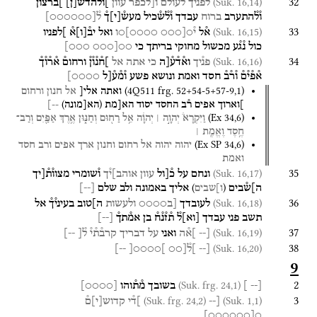
32
(Suk. 16,14)
לפניך
ל֯ע֯ו֯לם
ו֯[לכפר
עוון
]ו֯ל֯ה֯דש
[
ן
]
]ב֯ר֯צ֯ו֯ן֯
ו֯ל֯התערב
ברוח
עבדך
ו֯ל֯ש֯כיל
מעש֯
[
י
]
ך֯
ל֯
[
○○○○○○
]
33
(Suk. 16,15)
א֯ל
י֯○[○○○
○○○○]○ו
ואל
יב֯
[
ו
]
א֯
]לפניו
כול
נ֯ג֯ע
מכשול
מחוקי
בריתך
כי
○○[○○○
○○○]
34
(Suk. 16,16)
פנ֯יך
וא֯ד֯ע֯[ה
כי
אתה
אל
]ח֯נ֯ו֯ן֯
ורחום֯
א֯ר֯ו֯ך֯
א֯פ֯י֯ם֯
ו֯ר֯ב֯
חסד
ואמת
ונושא
פשע
ו֯מ֯ע֯[ל
○○○○]
(
4Q511
frg. 52+54-5+57-9
,
1
)
ואתה
אלי[
אל
חנון
ורחום
)
(
]וארוך
אפים
ר֯ב
החסד
יסוד
הא[מת
הא[מונה
--]
(
Ex
34
,
6
)
וַיִּקְרָא֒
יְהוָ֣ה ׀
יְהוָ֔ה
אֵ֥ל
רַח֖וּם
וְחַנּ֑וּן
אֶ֥רֶךְ
אַפַּ֖יִם
וְרַב־
חֶ֥סֶד
וֶאֱמֶֽת ׀
(
Ex SP
34
,
6
)
יהוה
יהוה
אל
רחום
וחנון
ארך
אפים
ורב
חסד
ואמת
35
(Suk. 16,17)
ונחם
על
כ֯[ול
עוון
אוהב]י֯ך
ו֯שומרי
מצוו֯ת֯[יך
)
(
ה]ש֯בים
אליך
באמונה
ולב
שלם
[
--
]
ו]שבים
36
(Suk. 16,18)
לעובדך
[ב○○○○
ולעשות
ה]טוב
בעיני֯ך֯
אל
תשב
פני
עבדך
[
וא
]
ל֯
ת֯ז֯נ֯ח֯
בן
אמ֯תך֯
[
--
]
37
(Suk. 16,19)
[--
]א֯ה
ואני
על
דבריך
קרב֯ת֯י֯
ל֯[
--]
38
(Suk. 16,20)
[--
]ל֯[○○
]○○○○[
--]
9
2
(Suk. frg. 24,1)
[--
]
בשובך
מ֯ת֯והו
[
○○○○
]
3
(Suk. frg. 24,2)
(Suk. 1,1)
[--
]ד֯י
קדוש
[
י
]
ם֯
]
○○○○○○
[
○