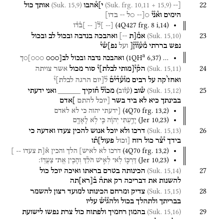
22
(Suk. 15,9)
(Suk. frg. 10,11 + 15,9)
[--
י]א֯הבו
אותך
כול
הימים
וא֯נ֯י֯
○[--
○ל
--
בדו]
(
4Q427
frg. 8 i
,
14
)
[--
]ל֯[
--
]ב֯ד֯ו
23
(Suk. 15,10)
אמ֯[ת
--]
ואהבכה
בנדבה
ובכול
לב
ובכול
נפש
בררתי
מ֯ע֯ו֯ו֯ן֯[
ועל
נפ]ש֯י֯
a
(
1QH
6
,
37
)
…
ואהבכה
נדבה
ובכול
לב[○○○
○○○]○ך
24
(Suk. 15,11)
הק֯י֯[מותי
לבלת]י֯
סור
מכול
אשר
צויתה
י
ואחז
קה
על
רבים
מו֯ע֯ד֯י֯ם֯
ל֯[יום
הרגה
לבלת]י֯
25
)
(
(Suk. 15,12)
ש֯וב
מכו֯ל֯
ח֯וקיך
_____
ואני
ידעתי
ע֯ז֯וב
בבינתך
כיא
לא
ביד
בשר
[יוכל
להתם
]אדם
(
4Q70
frg. 13
,
2
)
[ידעתי
יהוה
כי
לא
לאדם
(
Jer
10
,
23
)
יָדַ֣עְתִּי
יְהוָ֔ה
כִּ֛י
לֹ֥א
לָאָדָ֖ם
26
(Suk. 15,13)
דרכו
ולא
יוכל
אנוש
להכין
צעדו
ואדעה
כי
בידך
י֯צ֯ר
כול
רוח
[וכול
פעול]ת֯ו
(
4Q70
frg. 13
,
2
)
דרכו
לא
לאיש]
הלך
והכין
א֯[ת
צעדו
--
]
(
Jer
10
,
23
)
דַּרְכּ֑וֹ
לֹֽא־
לְאִ֣ישׁ
הֹלֵ֔ךְ
וְהָכִ֖ין
אֶֽת־
צַעֲדֽוֹ׃
27
(Suk. 15,14)
הכינותה
בטרם
בראתו
ואיכה
יוכל
כול
להשנות
את
דבריכה
רק
אתה֯
ב֯
[
רא
]
תה
28
(Suk. 15,15)
צדיק
ומרחם
הכינותו
למועד
רצון
להשמר
בבריתך
ולתהלך
בכול
ולהג֯י֯ש֯
עליו
29
(Suk. 15,16)
בהמון
רחמיך
ולפתוח
כול
צרת
נפשו
לישועת