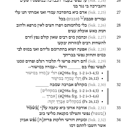
26
(Suk. 2,24)
על
נפשי
בעבור
הכבדכה
במשפט
רשעים
והגבירכה
בי
נגד
בני
27
(Suk. 2,25)
אדם
כיא
בחסדכה
עמדי
ואני
אמרתי
חנו
עלי
!
!
)
(
גבורים
סבבונ
י
בכל
סבבום
28
(Suk. 2,26)
כלי
מלחמותם
ויפרו
חצים
לאין
מרפא
ולהוב
חנית
כאש
אוכלת
עצים
29
(Suk. 2,27)
וכהמון
מים
רבים
שאון
קולם
נפץ
ו֯זרם
להשחית
רבים
למזורות
יבקעו
30
(Suk. 2,28)
אפעה
ושוא
בהתרומם
גליהם
ואני
במוס
לבי
כמים
ותחזק
נפשי
בבריתך
31
(Suk. 2,29)
ו֯הם
רשת
פרשו
לי
תלכוד
רגלם
ופחים
טמנו
לנפשי
נפלו
בם
_____
ורגלי
‹‹עמדה
במישור››
(
4Q98a
frg. 1-2 i+3-4
,
5
)
רגלי
ע[מדה
במישור
(
Ps
26
,
12
)
רַ֭גְלִי
עָֽמְדָ֣ה
בְמִישׁ֑וֹר
32
(Suk. 2,30)
מקהלם
אברכה
שמכה
_____
(
4Q98a
frg. 1-2 i+3-4
,
5
)
במקהלים]
(
4Q98a
frg. 1-2 i+3-4
,
6
)
[אברך
…
(
Ps
26
,
12
)
בְּ֝מַקְהֵלִ֗ים
אֲבָרֵ֥ךְ
יְהוָֽה׃
33
(Suk. 2,31)
אודכה
אדוני
כיא
עינכה
על֯[י
]ב֯ש֯כ֯ו֯ל
)
(
נפשי
ותצילני
מקנאת
מליצי
כזב
]בשפול
34
(Suk. 2,32)
ומעדת
דורשי
חלקות
פדית
[
ה
]
נ֯פ֯ש
אביון
אשר
חשבו
להתם
דמו