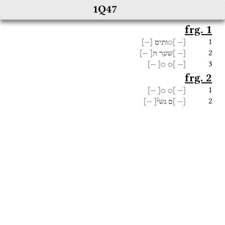
1Q47
frg. 1
1
[--
]○ותים
[
--
]
2
[--
]שער
ה[
--]
3
--]
○[
]○
[--
frg. 2
1
--]
○[
]○
[--
2
[--
]ם
נשי֯[
--]