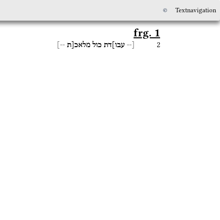
©
Textnavigation
frg. 1
2
--]
מלאכ[ת
כול
עבו]דת
[--